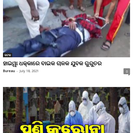
କଟକ
ହାଇୱା ଧକ୍କାରେ ବାଇକ ଚାଳକ ଯୁବକ ଗୁରୁତର
Bureau
-
July 18, 2021
0