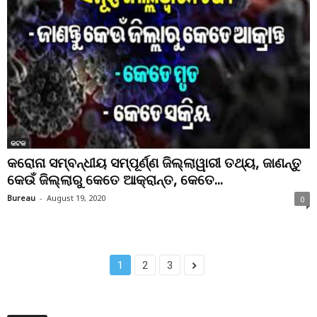
କଟକ
କରୋନା ସମ୍ବନ୍ଧୀୟ ସମ୍ପୂର୍ଣ୍ଣ ଜିଲ୍ଲାୱାରୀ ତଥ୍ୟ, ଜାଣନ୍ତୁ
କେଉଁ ଜିଲ୍ଲାରୁ କେତେ ଆକ୍ରାନ୍ତ, କେତେ...
Bureau
-
August 19, 2020
0
1
2
3