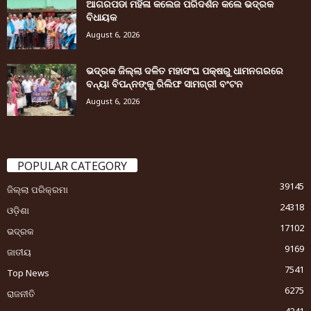
ଆଗରପଡା ମହିଳା କଲେଜ ପରିଦର୍ଶନ କଲେ ଭଦ୍ରକ
ବିଧାୟକ
August 6, 2026
ଭଦ୍ରକ ଜିଲ୍ଲା ଦଳିତ ମହାସଂଘ ପକ୍ଷରୁ ଧାମନଗରରେ
ବନ୍ୟା ବିପନ୍ନଙ୍କୁ ରିଲିଫ ସାମଗ୍ରୀ ବଂଟନ
August 6, 2026
POPULAR CATEGORY
39145
ଜିଲ୍ଲା ପରିକ୍ରମା
24318
ଓଡ଼ିଶା
17102
ଭଦ୍ରକ
9169
ଜାତୀୟ
7541
Top News
6275
ରାଜନୀତି