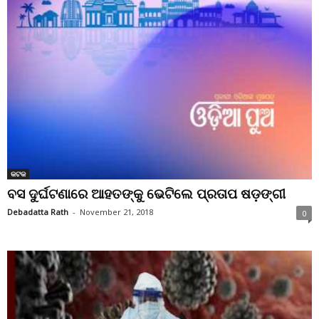
କଟକ
ବସ ଦୁର୍ଘଟଣାରେ ଆହତଙ୍କୁ ଭେଟିଲେ ପ୍ରତାପ ଷଡ଼ଙ୍ଗୀ
Debadatta Rath
-
November 21, 2018
0