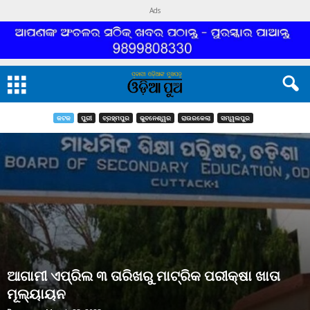
Ads
କଟକ
ପୁରୀ
ବ୍ରହ୍ମପୁର
ଭୁବନେଶ୍ୱର
ରାଉରକେଲା
ସମ୍ୱଲପୁର
ଆଗାମୀ ଏପ୍ରିଲ ୩ ତାରିଖରୁ ମାଟ୍ରିକ ପରୀକ୍ଷା ଖାତା
ମୂଲ୍ୟାୟନ