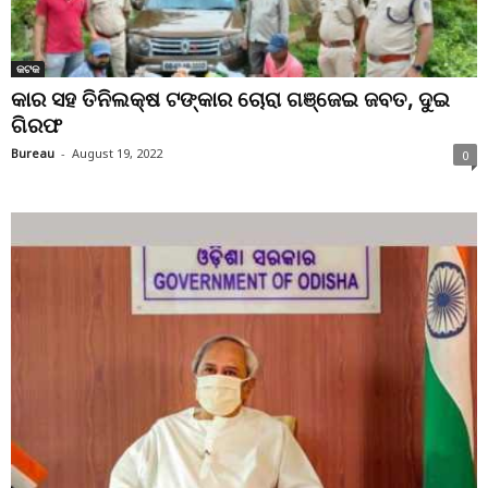
କଟକ
କାର ସହ ତିନିଲକ୍ଷ ଟଙ୍କାର ଚୋରା ଗଞ୍ଜେଇ ଜବତ, ଦୁଇ
ଗିରଫ
Bureau
-
August 19, 2022
0