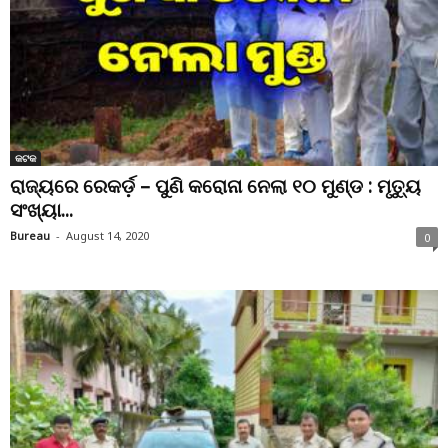
କଟକ
ରାଜ୍ୟରେ ରେକର୍ଡ଼ – ପୁଣି କରୋନା ନେଲା ୧୦ ମୁଣ୍ଡ : ମୃତ୍ୟୁ
ସଂଖ୍ୟା...
Bureau
-
August 14, 2020
0