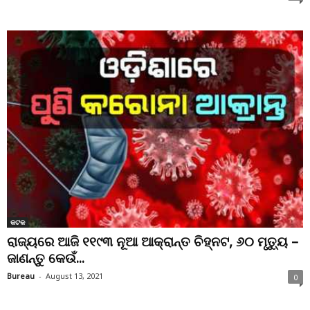
କଟକ
ରାଜ୍ୟରେ ଆଜି ୧୧୯୩ ନୂଆ ଆକ୍ରାନ୍ତ ଚିହ୍ନଟ, ୬୦ ମୃତ୍ୟୁ –
ଜାଣନ୍ତୁ କେଉଁ...
Bureau
-
August 13, 2021
0