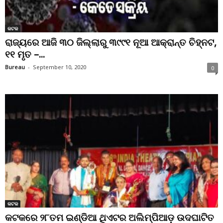
କଟକ
ରାଜ୍ୟରେ ଆଜି ୩୦ ଜିଲ୍ଲାରୁ ୩୯୯୧ ନୂଆ ଆକ୍ରାନ୍ତ ଚିହ୍ନଟ,
୧୧ ମୃତ –...
Bureau
-
September 10, 2020
0
କଟକ
କଟକରେ ୨୮ତମ ଇଣ୍ଡିଆ ଥିଏଟର ଅଲିମ୍ପିଆଡ଼ ଉଦଘାଟିତ