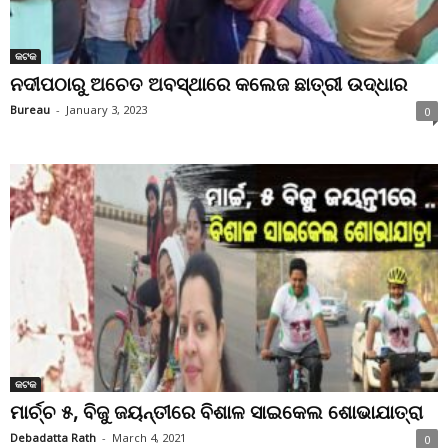
କଟକ
ନଦୀପଠାରୁ ଅଚେତ ଅବସ୍ଥାରେ କଲେଜ ଛାତ୍ରୀ ଉଦ୍ଧାର
Bureau
-
January 3, 2023
0
କଟକ
ମାର୍ଚ୍ଚ ୫, ବିଜୁ ଜୟନ୍ତୀରେ ବିଶାଳ ସାଇକେଲ ଶୋଭାଯାତ୍ରା
Debadatta Rath
-
March 4, 2021
0