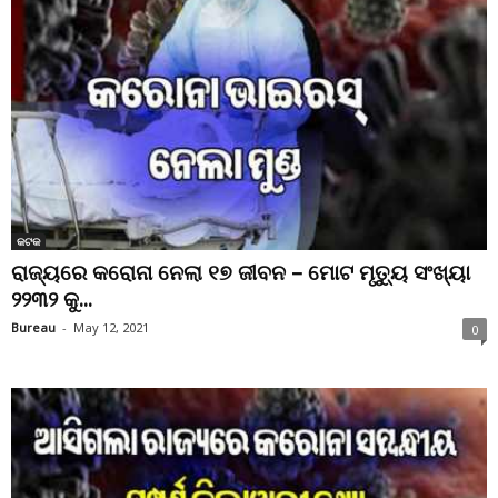
କଟକ
ରାଜ୍ୟରେ କରୋନା ନେଲା ୧୭ ଜୀବନ – ମୋଟ ମୃତ୍ୟୁ ସଂଖ୍ୟା
୨୨୩୨ କୁ...
Bureau
-
May 12, 2021
0