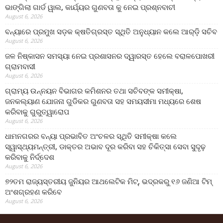
ଭାଙ୍ଗିଲା ଗାର୍ଡ ୱାଲ, କାର୍ଯ୍ୟର ଗୁଣବତା କୁ ନେଇ ପ୍ରଶ୍ନବାଚୀ
August 6, 2026
ବନ୍ୟାରେ ପ୍ରମୁଖ ସଡ଼କ କ୍ଷତିଗ୍ରସ୍ତ ସ୍ଥିତି ଅନୁଧ୍ୟାନ କଲେ ଆର୍‌ଡ଼ି ସଚିବ
August 6, 2026
ଜଳ ନିଷ୍କାସନ ସମସ୍ୟା ନେଇ ପ୍ରଶାସନର ଦ୍ୱାରସ୍ତ ହେଲେ ବରାଳପୋଖରୀ
ଗ୍ରାମବାସୀ
August 6, 2026
ଗ୍ରାମ୍ୟ ଉନ୍ନୟନ ବିଭାଗର କମିଶନର ତଥା ସଚିବଙ୍କ ସମୀକ୍ଷା,
ଜନକଲ୍ୟାଣ ଯୋଜନା ଗୁଡିକର ଗୁଣବତା ସହ ସମୟସୀମା ମଧ୍ୟରେ ଶେଷ
କରିବାକୁ ଗୁରୁତ୍ୱାରୋପ
August 6, 2026
ଧାମନଗରର ବନ୍ୟା ପ୍ରଭାବିତ ଅଂଚଳର ସ୍ଥିତି ସମୀକ୍ଷା କଲେ
ସ୍ୱାସ୍ଥ୍ୟମନ୍ତ୍ରୀ, ଡାକ୍ତର ଅଭାବ ଦୂର କରିବା ସହ ଚିକିତ୍ସା ସେବା ସୁଦୃଢ଼
କରିବାକୁ ନିର୍ଦ୍ଦେଶ
August 6, 2026
୭୨ତମ ରାଜ୍ୟସ୍ତରୀୟ ଜୁନିୟର ଆଥଲେଟିକ ମିଟ୍‌, ଭଦ୍ରକରୁ ୧୬ ଜଣିଆ ଟିମ୍
ଅଂଶଗ୍ରହଣ କରିବେ
August 6, 2026