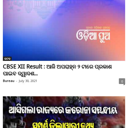
କଟକ
CBSE XII Result : ଆଜି ଅପରାହ୍ନ ୨ ଟାରେ ପ୍ରକାଶ
ପାଇବ ଦ୍ୱାଦଶ...
Bureau
-
July 30, 2021
0