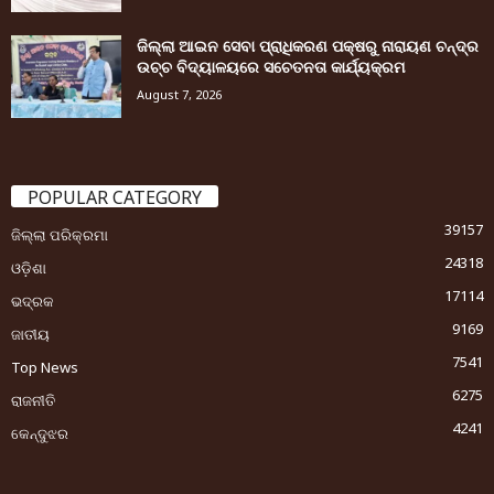
ଜିଲ୍ଲା ଆଇନ ସେବା ପ୍ରାଧିକରଣ ପକ୍ଷରୁ ନାରାୟଣ ଚନ୍ଦ୍ର
ଉଚ୍ଚ ବିଦ୍ୟାଳୟରେ ସଚେତନତା କାର୍ଯ୍ୟକ୍ରମ
August 7, 2026
POPULAR CATEGORY
39157
ଜିଲ୍ଲା ପରିକ୍ରମା
24318
ଓଡ଼ିଶା
17114
ଭଦ୍ରକ
9169
ଜାତୀୟ
7541
Top News
6275
ରାଜନୀତି
4241
କେନ୍ଦୁଝର