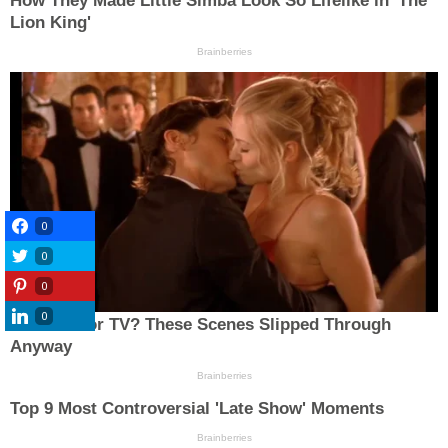
0
0
0
0