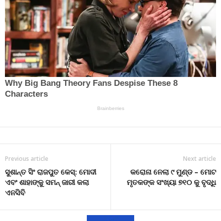
Previous article
Next article
ସୁଶାନ୍ତ ସିଂ ରାଜପୁତ କେସ୍: ମୋଦୀ
କରୋନା ନେଲା ୯ ମୁଣ୍ଡ – ମୋଟ
ଏବଂ ଶାହାଙ୍କୁ ସମନ୍ ଜାରୀ କଲା
ମୃତକଙ୍କ ସଂଖ୍ୟା ୭୧୦ କୁ ବୃଦ୍ଧି
ଏନସିବି