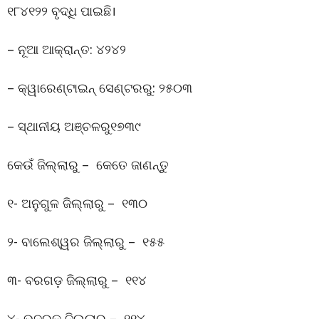
୧୮୪୧୨୨ ବୃଦ୍ଧି ପାଇଛି।
– ନୂଆ ଆକ୍ରାନ୍ତ: ୪୨୪୨
– କ୍ୱାରେଣ୍ଟାଇନ୍ ସେଣ୍ଟରରୁ: ୨୫୦୩
– ସ୍ଥାନୀୟ ଅଞ୍ଚଳରୁ୧୭୩୯
କେଉଁ ଜିଲ୍ଲାରୁ – କେତେ ଜାଣନ୍ତୁ
୧- ଅନୁଗୁଳ ଜିଲ୍ଲାରୁ – ୧୩୦
୨- ବାଲେଶ୍ୱର ଜିଲ୍ଲାରୁ – ୧୫୫
୩- ବରଗଡ଼ ଜିଲ୍ଲାରୁ – ୧୧୪
୪- ଭଦ୍ରକ ଜିଲ୍ଲାରୁ – ୧୧୪