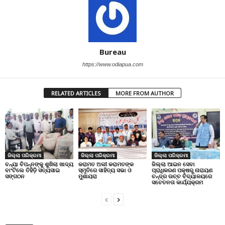
Bureau
https://www.odiapua.com
RELATED ARTICLES
MORE FROM AUTHOR
ଜିଲ୍ଲା ପରିକ୍ରମା
ଜିଲ୍ଲା ପରିକ୍ରମା
ଜିଲ୍ଲା ପରିକ୍ରମା
ବନ୍ୟା ବିପନ୍ନଙ୍କୁ ଶୁଖିଲା ଖାଦ୍ୟ
କରାମତ ଅଲୀ କରାମତଙ୍କ
ଜିଲ୍ଲା ଆଇନ ସେବା
ବାଂଟିଲେ ତିହିଡି଼ ସତ୍ୟସାଇ
ସ୍ମୃତିରେ ସାହିତ୍ୟ ସଭା ଓ
ପ୍ରାଧିକରଣ ପକ୍ଷରୁ ନାରାୟଣ
ସଙ୍ଗଠନ
ମୁଶାୟରା
ଚନ୍ଦ୍ର ଉଚ୍ଚ ବିଦ୍ୟାଳୟରେ
ସଚେତନତା କାର୍ଯ୍ୟକ୍ରମ