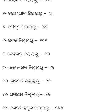
୫- ବଲାଙ୍ଗୀର ଜିଲ୍ଲାରୁ – ୬୮
୬- ବୌଦ୍ଦ ଜିଲ୍ଲାରୁ – ୪୫
୭- କଟକ ଜିଲ୍ଲାରୁ – ୫୯୫
୮- ଦେବଗଡ଼ ଜିଲ୍ଲାରୁ – ୧୦
୯- ଢେଙ୍କାନାଳ ଜିଲ୍ଲାରୁ – ୭୧
୧୦- ଗଜପତି ଜିଲ୍ଲାରୁ – ୨୭
୧୧- ଗଞ୍ଜାମ ଜିଲ୍ଲାରୁ – ୫୭
୧୨- ଜଗତସିଂହପୁର ଜିଲ୍ଲାରୁ – ୧୭୬