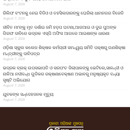
August 7, 2026
ରିଲିଫ ବଂଟନକୁ ନେଇ ବିଡିଓ ଓ ତହସିଲଦାରଙ୍କୁ ଘେରିଲା ଧାମନଗର ବିଜେଡି
August 7, 2026
ଜୀବିତ ମା’ଙ୍କୁ ମୃତ ଦର୍ଶାଇ ଜମି ହଡ଼ପ ଘଟଣା,ଆରଆଇ ଓ ଦୁଇ ପୁଅଙ୍କ
ଗିରଫ ଦାବିରେ ଭଦ୍ରକ ଏସ୍‌ପି ଅଫିସ ଆଗରେ ଆଇଶାଙ୍କ ଧାରଣା
August 7, 2026
ଓଡ଼ିଶା ସ୍କୁଲ କଲେଜ ଶିକ୍ଷକ କର୍ମଚାରୀ ସମନ୍ୱୟ ସମିତି ପକ୍ଷରୁ ଗଣଶିକ୍ଷା
ମନ୍ତ୍ରୀଙ୍କୁ ଦାବିପତ୍ର
August 7, 2026
ଭଦ୍ରକ ବ୍ଲକ୍ ଉପସଭାପତି ଓ ସରପଂଚ ଜିଲାପାଳଙ୍କୁ ଭେଟିଲେ,ସାଳନ୍ଦୀ ଓ
ନାଳିଆ ନଦୀବନ୍ଧ ଗୁଡିକର ରକ୍ଷଣାବେକ୍ଷଣ ଅଭାବରୁ ମନୁଷ୍ୟକୃତ ବନ୍ୟା
ସୃଷ୍ଟି ଅଭିଯୋଗ
August 7, 2026
ଯୁବକଙ୍କ ସନ୍ଦେହଜନକ ମୃତ୍ୟୁ
August 7, 2026