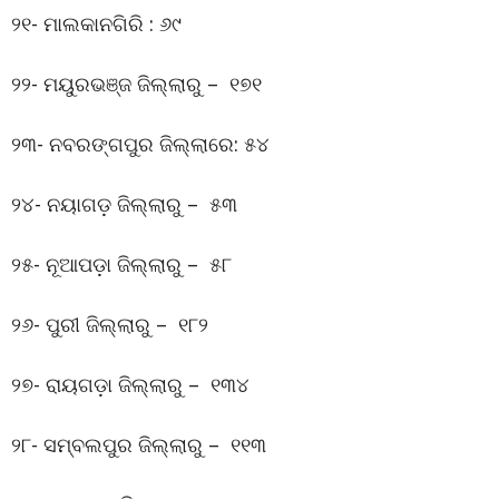
୨୧- ମାଲକାନଗିରି : ୬୯
୨୨- ମୟୁରଭଞ୍ଜ ଜିଲ୍ଲାରୁ – ୧୭୧
୨୩- ନବରଙ୍ଗପୁର ଜିଲ୍ଲାରେ: ୫୪
୨୪- ନୟାଗଡ଼ ଜିଲ୍ଲାରୁ – ୫୩
୨୫- ନୂଆପଡ଼ା ଜିଲ୍ଲାରୁ – ୫୮
୨୬- ପୁରୀ ଜିଲ୍ଲାରୁ – ୧୮୨
୨୭- ରାୟଗଡ଼ା ଜିଲ୍ଲାରୁ – ୧୩୪
୨୮- ସମ୍ବଲପୁର ଜିଲ୍ଲାରୁ – ୧୧୩