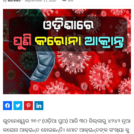
By
Bureau
-
September 21, 2020
306
ଭୁବନେଶ୍ୱର ୨୧-୯ (ଓଡ଼ିଆ ପୁଅ) ଆଜି ୩୦ ଜିଲ୍ଲାରୁ ୪୨୪୨ ନୂଆ
କରୋନା ଆକ୍ରାନ୍ତ ହୋଇଛନ୍ତି। ମୋଟ ଆକ୍ରାନ୍ତଙ୍କ ସଂଖ୍ୟା କୁ