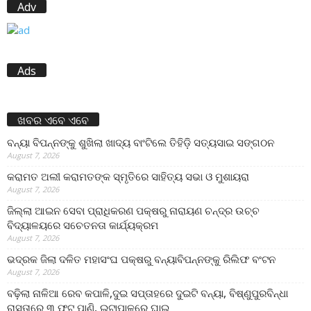
Adv
Ads
ଖବର ଏବେ ଏବେ
ବନ୍ୟା ବିପନ୍ନଙ୍କୁ ଶୁଖିଲା ଖାଦ୍ୟ ବାଂଟିଲେ ତିହିଡି଼ ସତ୍ୟସାଇ ସଙ୍ଗଠନ
August 7, 2026
କରାମତ ଅଲୀ କରାମତଙ୍କ ସ୍ମୃତିରେ ସାହିତ୍ୟ ସଭା ଓ ମୁଶାୟରା
August 7, 2026
ଜିଲ୍ଲା ଆଇନ ସେବା ପ୍ରାଧିକରଣ ପକ୍ଷରୁ ନାରାୟଣ ଚନ୍ଦ୍ର ଉଚ୍ଚ
ବିଦ୍ୟାଳୟରେ ସଚେତନତା କାର୍ଯ୍ୟକ୍ରମ
August 7, 2026
ଭଦ୍ରକ ଜିଲା ଦଳିତ ମହାସଂଘ ପକ୍ଷରୁ ବନ୍ୟାବିପନ୍ନଙ୍କୁ ରିଲିଫ ବଂଟନ
August 7, 2026
ବଢ଼ିଲା ନାଳିଆ ରେବ କପାଳି,ଦୁଇ ସପ୍ତାହରେ ଦୁଇଟି ବନ୍ୟା, ବିଷ୍ଣୁପୁରବିନ୍ଧା
ରାସ୍ତାରେ ୩ ଫୁଟ ପାଣି, ଇଟାପାଳରେ ଘାଇ