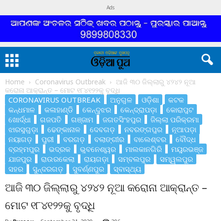
Ads
Home
Coronavirus Outbreak
ଆଜି ୩୦ ଜିଲ୍ଲାରୁ ୪୨୪୨ ନୂଆ
କରୋନା ଆକ୍ରାନ୍ତ – ମୋଟ ୧୮୪୧୨୨କୁ ବୃଦ୍ଧି
CORONAVIRUS OUTBREAK
ଅନୁଗୁଳ
ଓଡ଼ିଶା
କଟକ
କନ୍ଧମାଳ
କଳାହାଣ୍ଡି
କେନ୍ଦୁଝର
କେନ୍ଦ୍ରାପଡ଼ା
କୋରାପୁଟ
ଖୋର୍ଦ୍ଧା
ଗଜପତି
ଗଞ୍ଜାମ
ଜଗତସିଂହପୁର
ଜିଲ୍ଲା ପରିକ୍ରମା
ଝାରସୁଗୁଡ଼ା
ଢେଙ୍କାନାଳ
ଦେବଗଡ଼
ନବରଙ୍ଗପୁର
ନୂଆପଡ଼ା
ନୟାଗଡ଼
ପୁରୀ
ବରଗଡ଼
ବଲାଙ୍ଗୀର
ବାଲେଶ୍ବର
ବୌଦ୍ଧ
ବ୍ରହ୍ମପୁର
ଭଦ୍ରକ
ଭୁବନେଶ୍ୱର
ମାଲକାନଗିରି
ମୟୁରଭଞ୍ଜ
ଯାଜପୁର
ରାଉରକେଲା
ରାୟଗଡ଼ା
ସମ୍ବଲପୁର
ସମ୍ୱଲପୁର
ସହର
ସୁନ୍ଦରଗଡ଼
ସୁବର୍ଣ୍ଣପୁର
ସ୍ବାସ୍ଥ୍ୟ
ଆଜି ୩୦ ଜିଲ୍ଲାରୁ ୪୨୪୨ ନୂଆ କରୋନା ଆକ୍ରାନ୍ତ –
ମୋଟ ୧୮୪୧୨୨କୁ ବୃଦ୍ଧି