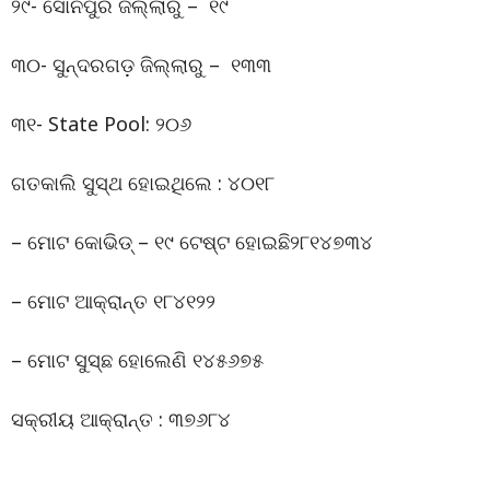
୨୯- ସୋନପୁର ଜିଲ୍ଲାରୁ – ୧୯
୩୦- ସୁନ୍ଦରଗଡ଼ ଜିଲ୍ଲାରୁ – ୧୩୩
୩୧- State Pool: ୨୦୬
ଗତକାଲି ସୁସ୍ଥ ହୋଇଥିଲେ : ୪୦୧୮
– ମୋଟ କୋଭିଡ୍ – ୧୯ ଟେଷ୍ଟ ହୋଇଛି୨୮୧୪୭୩୪
– ମୋଟ ଆକ୍ରାନ୍ତ ୧୮୪୧୨୨
– ମୋଟ ସୁସ୍ଛ ହୋଲେଣି ୧୪୫୬୭୫
ସକ୍ରୀୟ ଆକ୍ରାନ୍ତ : ୩୭୬୮୪