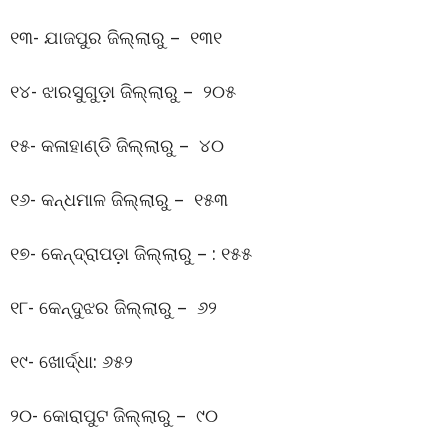
୧୩- ଯାଜପୁର ଜିଲ୍ଲାରୁ – ୧୩୧
୧୪- ଝାରସୁଗୁଡ଼ା ଜିଲ୍ଲାରୁ – ୨୦୫
୧୫- କଳାହାଣ୍ଡି ଜିଲ୍ଲାରୁ – ୪୦
୧୬- କନ୍ଧମାଳ ଜିଲ୍ଲାରୁ – ୧୫୩
୧୭- କେନ୍ଦ୍ରାପଡ଼ା ଜିଲ୍ଲାରୁ – : ୧୫୫
୧୮- କେନ୍ଦୁଝର ଜିଲ୍ଲାରୁ – ୬୨
୧୯- ଖୋର୍ଦ୍ଧା: ୬୫୨
୨୦- କୋରାପୁଟ ଜିଲ୍ଲାରୁ – ୯୦