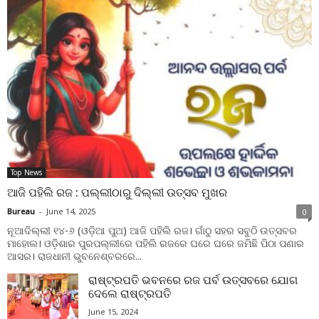
Top News
ଆଜି ପହିଲି ରଜ : ପଲ୍ଲୀଠାରୁ ଦିଲ୍ଲୀ ଉତ୍ସବ ମୁଖର
Bureau
-
June 14, 2025
0
ନୂଆଦିଲ୍ଲୀ ୧୪-୬ (ଓଡ଼ିଆ ପୁଅ) ଆଜି ପହିଲି ରଜ। ଗାଁଠୁ ସହର ସବୁଠି ଉତ୍ସବର
ମାହୋଲ। ଓଡ଼ିଶାର ପୁରପଲ୍ଲୀରେ ପହିଲି ରଜରେ ଘରେ ଘରେ ଜମିଛି ପିଠା ପଣାର
ଆସର। ରାଜଧାନୀ ଭୁବନେଶ୍ବରରେ...
ରାଷ୍ଟ୍ରପତି ଭବନରେ ରଜ ପର୍ବ ଉତ୍ସବରେ ଯୋଗ
ଦେଲେ ରାଷ୍ଟ୍ରପତି
June 15, 2024