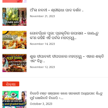
ଅଁ’ଳା ନବମୀ – ଶ୍ରୀରାଧା ପାଦ ଦର୍ଶନ ..
November 21, 2023
ଗୋବର୍ଦ୍ଧନ ପୂଜା: ପ୍ରକୃତିର ଉପାସନା – ଜାଣନ୍ତୁ
କ’ଣ ରହିଛି ଏହି ପର୍ବର ମହତ୍ତ୍ୱ...
November 14, 2023
ଶୁଭ ଦୀପାବଳୀ: ଦୀପଦାନର ମହତ୍ତ୍ୱ – ଏହାର ଶକ୍ତି
ଏବଂ ବିଧି ..
November 12, 2023
ଶିକ୍ଷା
ବିଜେଡି ମଞ୍ଚ ସଞ୍ଚାଳନ କଲେ ସରକାରୀ ଅଧ୍ୟାପକ: କିନ୍ତୁ
ମୁହଁ ଖୋଲିବନି ବିଜେପି –...
October 3, 2023