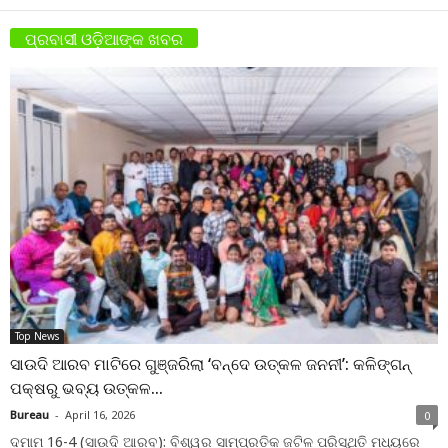
ପ୍ରବାସୀ ଓଡ଼ିଆଙ୍କ ଖବର
Top News
ସାଉଦି ଆରବ ମାଟିରେ ଗୁଞ୍ଜରିଲା ‘ବନ୍ଦେ ଉତ୍କଳ ଜନନୀ’: କଳିଙ୍ଗନ୍
ପକ୍ଷରୁ ଭବ୍ୟ ଉତ୍କଳ...
Bureau
-
April 16, 2026
0
ଦମାମ 16-4 (ସାଉଦି ଆରବ): ବିଶ୍ୱର ସାମ୍ପ୍ରତିକ ଜଟିଳ ପରିସ୍ଥିତି ମଧ୍ୟରେ