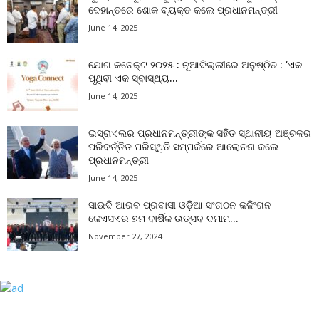
ଦେହାନ୍ତରେ ଶୋକ ବ୍ୟକ୍ତ କଲେ ପ୍ରଧାନମନ୍ତ୍ରୀ
June 14, 2025
ଯୋଗ କନେକ୍ଟ ୨୦୨୫ : ନୂଆଦିଲ୍ଲୀରେ ଅନୁଷ୍ଠିତ : ‘ଏକ
ପୃଥିବୀ ଏକ ସ୍ବାସ୍ଥ୍ୟ...
June 14, 2025
ଇସ୍ରାଏଲର ପ୍ରଧାନମନ୍ତ୍ରୀଙ୍କ ସହିତ ସ୍ଥାନୀୟ ଅଞ୍ଚଳର
ପରିବର୍ତ୍ତିତ ପରିସ୍ଥିତି ସମ୍ପର୍କରେ ଆଲୋଚନା କଲେ
ପ୍ରଧାନମନ୍ତ୍ରୀ
June 14, 2025
ସାଉଦି ଆରବ ପ୍ରବାସୀ ଓଡ଼ିଆ ସଂଗଠନ କଳିଂଗନ
କେଏସଏର ୭ମ ବାର୍ଷିକ ଉତ୍ସବ ଦମାମ...
November 27, 2024