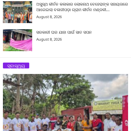
ଅସୁସ୍ଥ କୀର୍ତନ କଳାକାର ଲୋକନାଥ ବେହେରାଙ୍କ ସହାୟତାରେ
ଆଗେଇଲା ବଳାଜୀପଡ଼ା ଗ୍ରାମ କୀର୍ତନ ମଣ୍ଡଳୀ...
August 8, 2026
ସରକାରୀ ଘର ଯାହା ପାଇଁ ସାତ ସପନ
August 8, 2026
ସ୍ବାସ୍ଥ୍ୟ