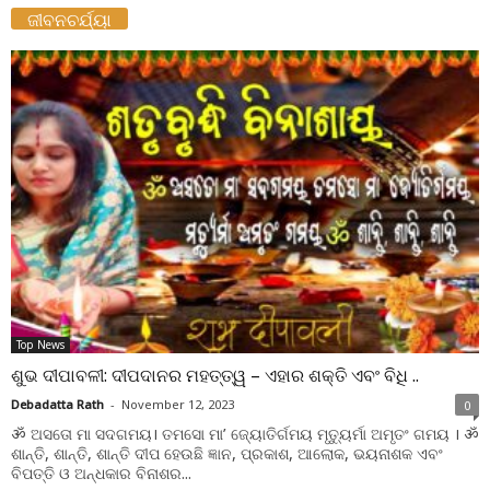
ଜୀବନଚର୍ଯ୍ୟା
Top News
ଶୁଭ ଦୀପାବଳୀ: ଦୀପଦାନର ମହତ୍ତ୍ୱ – ଏହାର ଶକ୍ତି ଏବଂ ବିଧି ..
Debadatta Rath
-
November 12, 2023
0
ॐ ଅସତୋ ମା ସଦଗମୟ। ତମସୋ ମା’ ଜ୍ୟୋତିର୍ଗମୟ ମୃତ୍ୟୁର୍ମା ଅମୃତଂ ଗମୟ । ॐ
ଶାନ୍ତି, ଶାନ୍ତି, ଶାନ୍ତି ଦୀପ ହେଉଛି ଜ୍ଞାନ, ପ୍ରକାଶ, ଆଲୋକ, ଭୟନାଶକ ଏବଂ
ବିପତ୍ତି ଓ ଅନ୍ଧକାର ବିନାଶର...