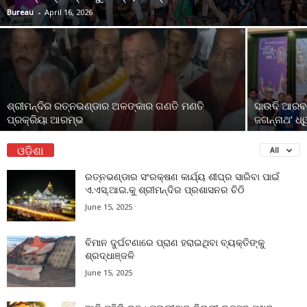
Bureau
-
April 16, 2026
ଶ୍ରୀମନ୍ଦିର ରତ୍ନଭଣ୍ଡାର ଅଳଙ୍କାର ଗଣତି ମଣତି
ସାଉଦି ଆରବର
ପ୍ରକ୍ରିୟା ଆରମ୍ଭ
ଜଗନ୍ନାଥ’ ଧ୍
ଓଡ଼ିଶା
All
ରତ୍ନଭଣ୍ଡାର ସଂରକ୍ଷଣ କାର୍ଯ୍ୟ ଶୀଘ୍ର ସାରିବା ପାଇଁ
ଏ.ଏସ୍.ଆଇ.କୁ ଶ୍ରୀମନ୍ଦିର ପ୍ରଶାସନର ଚିଠି
June 15, 2025
ବିମାନ ଦୁର୍ଘଟଣାରେ ପ୍ରାଣ ହରାଇଥିବା ବ୍ୟକ୍ତିଙ୍କୁ
ଶ୍ରଦ୍ଧାଞ୍ଜଳି
June 15, 2025