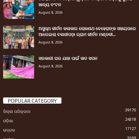
ଖାଦ୍ୟ ବଂଟନ
August 8, 2026
ଅସୁସ୍ଥ କୀର୍ତନ କଳାକାର ଲୋକନାଥ ବେହେରାଙ୍କ ସହାୟତାରେ
ଆଗେଇଲା ବଳାଜୀପଡ଼ା ଗ୍ରାମ କୀର୍ତନ ମଣ୍ଡଳୀ...
August 8, 2026
ସରକାରୀ ଘର ଯାହା ପାଇଁ ସାତ ସପନ
August 8, 2026
POPULAR CATEGORY
39170
ଜିଲ୍ଲା ପରିକ୍ରମା
24318
ଓଡ଼ିଶା
17127
ଭଦ୍ରକ
9169