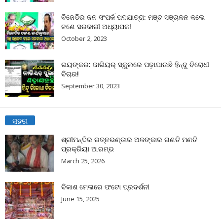
ବିଜେଡିର ଜନ ସଂପର୍କ ପଦଯାତ୍ରା: ମଞ୍ଚ ସଞ୍ଚାଳନ କଲେ
ଜଣେ ସରକାରୀ ଅଧ୍ୟାପକ!
October 2, 2023
ଭୟଙ୍କର: ଜାଭିୟର୍ ସ୍କୁଲରେ ପଢ଼ାଯାଉଛି ହିନ୍ଦୁ ବିରୋଧୀ
ବିଚାର!
September 30, 2023
ସହର
ଶ୍ରୀମନ୍ଦିର ରତ୍ନଭଣ୍ଡାର ଅଳଙ୍କାର ଗଣତି ମଣତି
ପ୍ରକ୍ରିୟା ଆରମ୍ଭ
March 25, 2026
ବିକାଶ ମେଳାରେ ଫଟୋ ପ୍ରଦର୍ଶନୀ
June 15, 2025