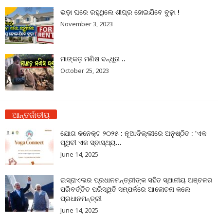
ଭଡ଼ା ଘରେ ରହୁଥିଲେ ଶୀଘ୍ର ହୋଇଯିବେ ବୁଢ଼ା !
November 3, 2023
ମାଙ୍କଡ଼ ମଣିଷ ବନ୍ଧୁତା ..
October 25, 2023
ଆନ୍ତର୍ଜାତୀୟ
ଯୋଗ କନେକ୍ଟ ୨୦୨୫ : ନୂଆଦିଲ୍ଲୀରେ ଅନୁଷ୍ଠିତ : ‘ଏକ
ପୃଥିବୀ ଏକ ସ୍ବାସ୍ଥ୍ୟ...
June 14, 2025
ଇସ୍ରାଏଲର ପ୍ରଧାନମନ୍ତ୍ରୀଙ୍କ ସହିତ ସ୍ଥାନୀୟ ଅଞ୍ଚଳର
ପରିବର୍ତ୍ତିତ ପରିସ୍ଥିତି ସମ୍ପର୍କରେ ଆଲୋଚନା କଲେ
ପ୍ରଧାନମନ୍ତ୍ରୀ
June 14, 2025