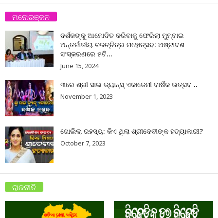
ମନୋରଞ୍ଜନ
ଦର୍ଶକଙ୍କୁ ଆମୋଦିତ କରିବାକୁ ଫେରିଲା ମୁମ୍ବାଇ
ଅନ୍ତର୍ଜାତୀୟ ଚଳଚ୍ଚିତ୍ର ମହୋତ୍ସବ: ଅଷ୍ଟାଦଶ
ସଂସ୍କରଣରେ ୫ଟି...
June 15, 2024
୩ରେ ଶ୍ରୀ ସାଇ ଡ୍ୟାନ୍ସ୍ ଏକାଡେମୀ ବାର୍ଷିକ ଉତ୍ସବ ..
November 1, 2023
ଖୋଲିଲା ରହସ୍ୟ: କିଏ ଥିଲା ଶ୍ରୀଦେବୀଙ୍କ ହତ୍ୟାକାରୀ?
October 7, 2023
ରାଜନୀତି