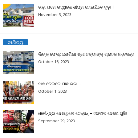
ଭଡ଼ା ଘରେ ରହୁଥିଲେ ଶୀଘ୍ର ହୋଇଯିବେ ବୁଢ଼ା !
November 3, 2023
ବାଣିଜ୍ୟ
ଲିଙ୍କ୍ ଫେଲ୍: ଛଣଗିରୀ ଷ୍ଟେଟବ୍ୟାଙ୍କ୍ ଗ୍ରାହକ ହନ୍ତସନ୍ତ
October 16, 2023
ମାଛ ତେଲରେ ମାଛ ଭଜା ..
October 1, 2023
ଧର୍ମେନ୍ଦ୍ର ଦେଉଥିଲେ ଟେନ୍ସନ୍ – ହରଦୀପ ଦେଲେ ଖୁସି!
September 29, 2023