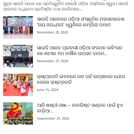
ସୁଦୂର ସାଉଦି ଆରବ ରେ ପ୍ରତିଧ୍ୱନିତ ହୋଇଛି ଓଡ଼ିଆ ଅସ୍ମିତାର ସ୍ୱର। ସାଉଦି
ଆରବର ଅନ୍ୟତମ ପ୍ରତିଷ୍ଠିତ ତଥା ଜନହିତକର...
ସାଉଦି ଆରବରେ ଓଡ଼ିଆ ସଂସ୍କୃତିର ମହାସମାବେଶ:
‘ଜୟ ଜଗନ୍ନାଥ’ ଧ୍ୱନିରେ କମ୍ପିଲା ଦମାମ
November 25, 2025
ସାଉଦି ଆରବ ପ୍ରବାସୀ ଓଡ଼ିଆ ସଂଗଠନ କଳିଂଗନ
କେଏସଏର ୭ମ ବାର୍ଷିକ ଉତ୍ସବ ଦମାମ...
November 27, 2024
ରାଷ୍ଟ୍ରପତି ଭବନରେ ରଜ ପର୍ବ ଉତ୍ସବରେ ଯୋଗ
ଦେଲେ ରାଷ୍ଟ୍ରପତି
June 15, 2024
ଆଜି ଷଷ୍ଠୀ ଓଷା – ବାଳରିଷ୍ଟ ଖଣ୍ଡନ ପାଇଁ ହୁଏ
ବାଡ଼ିଆ ..
September 21, 2023