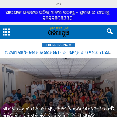
Ads
TRENDING NOW
ସରକାରୀ ଘର ଯାହା ପାଇଁ ସାତ ସପନ
ସାଉଦି ଆରବ ମାଟିରେ ଗୁଞ୍ଜରିଲା ‘ବନ୍ଦେ ଉତ୍କଳ ଜନନୀ’:
କଳିଙ୍ଗନ୍ ପକ୍ଷରୁ ଭବ୍ୟ ଉତ୍କଳ ଦିବସ ପାଳିତ