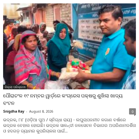
ଜିଲ୍ଲା ପରିକ୍ରମା
ପୌରାଚଂଳ ୧୯ ନମ୍ବର ୱାର୍ଡ଼ରେ କଂଗ୍ରେସ ପକ୍ଷରୁ ଶୁଖିଲା ଖାଦ୍ୟ
ବଂଟନ
Snigdha Ray
-
August 8, 2026
0
ଭଦ୍ରକ, ୮ା୮ (ଓଡ଼ିଆ ପୁଅ / ସ୍ନିଗ୍ଧା ରାୟ) - ଲଘୁଚାପଜନୀତ ଳଗାଣ ବର୍ଷାରେ
ଭଦ୍ରକ ବେହାଲ ହୋଇଛି। ଭଦ୍ରକ ସାଳନ୍ଦୀ ଜଳସେଚନ ବିଭାଗର ଅପରିଣାମଦର୍ଶିତା
ଓ ହଦଗଡ଼ ଡ୍ୟାମର କୁପରିଚାଳନା ପାଇଁ...