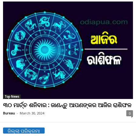
Top News
୩୦ ମାର୍ଚ୍ଚ ଶନିବାର : ଜାଣନ୍ତୁ ଆପଣଙ୍କର ଆଜିର ରାଶିଫଳ
Bureau
-
March 30, 2024
0
ଜିଲ୍ଲା ପରିକ୍ରମା