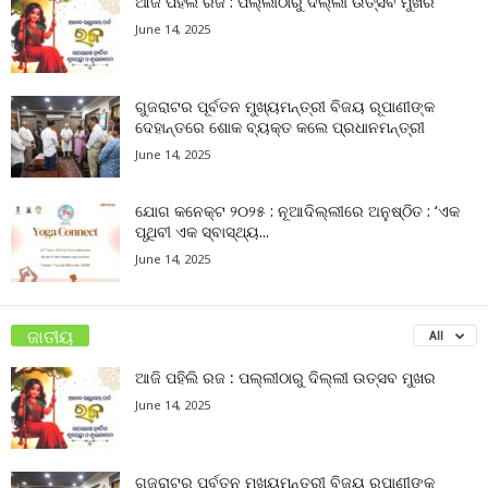
ଆଜି ପହିଲି ରଜ : ପଲ୍ଲୀଠାରୁ ଦିଲ୍ଲୀ ଉତ୍ସବ ମୁଖର
June 14, 2025
ଗୁଜରାଟର ପୂର୍ବତନ ମୁଖ୍ୟମନ୍ତ୍ରୀ ବିଜୟ ରୂପାଣୀଙ୍କ
ଦେହାନ୍ତରେ ଶୋକ ବ୍ୟକ୍ତ କଲେ ପ୍ରଧାନମନ୍ତ୍ରୀ
June 14, 2025
ଯୋଗ କନେକ୍ଟ ୨୦୨୫ : ନୂଆଦିଲ୍ଲୀରେ ଅନୁଷ୍ଠିତ : ‘ଏକ
ପୃଥିବୀ ଏକ ସ୍ବାସ୍ଥ୍ୟ...
June 14, 2025
ଜାତୀୟ
All
ଆଜି ପହିଲି ରଜ : ପଲ୍ଲୀଠାରୁ ଦିଲ୍ଲୀ ଉତ୍ସବ ମୁଖର
June 14, 2025
ଗୁଜରାଟର ପୂର୍ବତନ ମୁଖ୍ୟମନ୍ତ୍ରୀ ବିଜୟ ରୂପାଣୀଙ୍କ