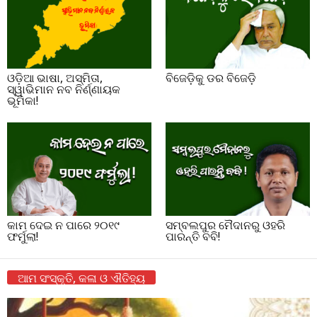
ଓଡ଼ିଆ ଭାଷା, ଅସ୍ମିତା,
ବିଜେଡ଼ିକୁ ଡର ବିଜେଡ଼ି
ସ୍ୱାଭିମାନ ନବ ନିର୍ଣ୍ଣାୟକ
ଭୂମିକା!
କାମ ଦେଇ ନ ପାରେ ୨୦୧୯
ସମ୍ବଲପୁର ମୈଦାନରୁ ଓହରି
ଫର୍ମୁଲା!
ପାରନ୍ତି ବବି!
ଆମ ସଂସ୍କୃତି, କଳା ଓ ଐତିହ୍ୟ