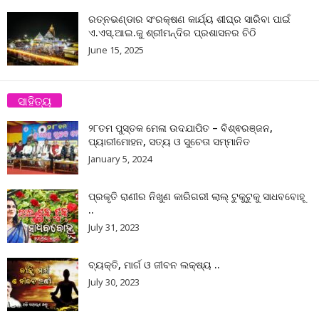
ରତ୍ନଭଣ୍ଡାର ସଂରକ୍ଷଣ କାର୍ଯ୍ୟ ଶୀଘ୍ର ସାରିବା ପାଇଁ
ଏ.ଏସ୍.ଆଇ.କୁ ଶ୍ରୀମନ୍ଦିର ପ୍ରଶାସନର ଚିଠି
June 15, 2025
ସାହିତ୍ୟ
୨୮ତମ ପୁସ୍ତକ ମେଳା ଉଦଯାପିତ – ବିଶ୍ଵରଞ୍ଜନ,
ପ୍ୟାରୀମୋହନ, ସତ୍ୟ ଓ ସୁଚେତା ସମ୍ମାନିତ
January 5, 2024
ପ୍ରକୃତି ରାଣୀର ନିଖୁଣ କାରିଗରୀ ଲାଲ୍ ଟୁକୁଟୁକୁ ସାଧବବୋହୂ
..
July 31, 2023
ବ୍ୟକ୍ତି, ମାର୍ଗ ଓ ଜୀବନ ଲକ୍ଷ୍ୟ ..
July 30, 2023