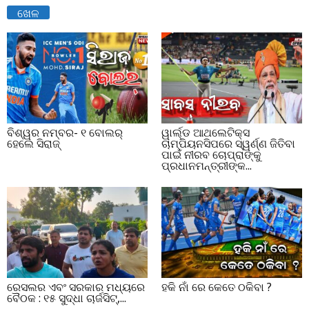
ଖେଳ
ବିଶ୍ୱର ନମ୍ବର- ୧ ବୋଲର୍‌
ୱାର୍ଲ୍ଡ ଆଥଲେଟିକ୍ସ
ହେଲେ ସିରାଜ୍‌
ଚାମ୍ପିୟନସିପରେ ସ୍ୱର୍ଣ୍ଣ ଜିତିବା
ପାଇଁ ନୀରବ ଚୋପ୍ରାଙ୍କୁ
ପ୍ରଧାନମନ୍ତ୍ରୀଙ୍କ...
ରେସଲର ଏବଂ ସରକାର ମଧ୍ୟରେ
ହକି ନାଁ ରେ କେତେ ଠକିବା ?
ବୈଠକ : ୧୫ ସୁଦ୍ଧା ଚାର୍ଜସିଟ୍,...