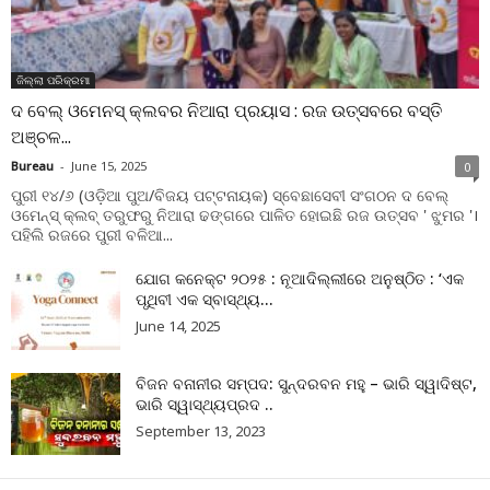
ଜିଲ୍ଲା ପରିକ୍ରମା
ଦ ବେଲ୍ ଓମେନସ୍ କ୍ଲବର ନିଆରା ପ୍ରୟାସ : ରଜ ଉତ୍ସବରେ ବସ୍ତି
ଅଞ୍ଚଳ...
Bureau
-
June 15, 2025
0
ପୁରୀ ୧୪/୬ (ଓଡ଼ିଆ ପୁଅ/ବିଜୟ ପଟ୍ଟନାୟକ) ସ୍ବେଛାସେବୀ ସଂଗଠନ ଦ ବେଲ୍
ଓମେନ୍ସ୍ କ୍ଲବ୍ ତରୁଫରୁ ନିଆରା ଢଙ୍ଗରେ ପାଳିତ ହୋଇଛି ରଜ ଉତ୍ସବ ' ଝୁମର '।
ପହିଲି ରଜରେ ପୁରୀ ବଳିଆ...
ଯୋଗ କନେକ୍ଟ ୨୦୨୫ : ନୂଆଦିଲ୍ଲୀରେ ଅନୁଷ୍ଠିତ : ‘ଏକ
ପୃଥିବୀ ଏକ ସ୍ବାସ୍ଥ୍ୟ...
June 14, 2025
ବିଜନ ବନାନୀର ସମ୍ପଦ: ସୁନ୍ଦରବନ ମହୁ – ଭାରି ସ୍ୱାଦିଷ୍ଟ,
ଭାରି ସ୍ୱାସ୍ଥ୍ୟପ୍ରଦ ..
September 13, 2023