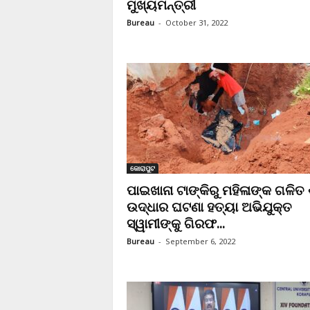
ମୁଖ୍ୟମନ୍ତ୍ରୀ
Bureau
-
October 31, 2022
କୋରାପୁଟ
ପାଇଖାନା ଟାଙ୍କିରୁ ମହିଳାଙ୍କ ଗଳିତ
ଉଦ୍ଧାର ଘଟଣା ହତ୍ୟା ଅଭିଯୁକ୍ତ
ସ୍ୱାମୀଙ୍କୁ ଗିରଫ...
Bureau
-
September 6, 2022