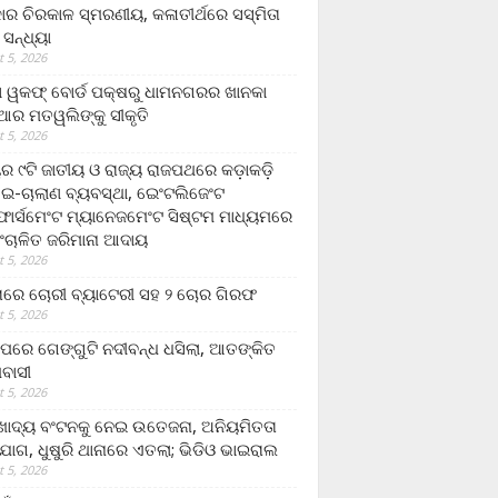
ାର ଚିରକାଳ ସ୍ମରଣୀୟ, କଳାତୀର୍ଥରେ ସସ୍ମିତା
ି ସନ୍ଧ୍ୟା
 5, 2026
ା ୱକଫ୍ ବୋର୍ଡ ପକ୍ଷରୁ ଧାମନଗରର ଖାନକା
ିଆର ମତୱଲିଙ୍କୁ ସୀକୃତି
 5, 2026
ୟର ୯ଟି ଜାତୀୟ ଓ ରାଜ୍ୟ ରାଜପଥରେ କଡ଼ାକଡ଼ି
 ଇ-ଚାଲାଣ ବ୍ୟବସ୍ଥା, ଇେଂଟଲିଜେଂଟ
ର୍ସମେଂଟ ମ୍ୟାନେଜମେଂଟ ସିଷ୍ଟମ ମାଧ୍ୟମରେ
ଂଚାଳିତ ଜରିମାନା ଆଦାୟ
 5, 2026
ାରେ ଚୋରୀ ବ୍ୟାଟେରୀ ସହ ୨ ଚୋର ଗିରଫ
 5, 2026
ାପରେ ଗେଙ୍ଗୁଟି ନଦୀବନ୍ଧ ଧସିଲା, ଆତଙ୍କିତ
ମବାସୀ
 5, 2026
ାଦ୍ୟ ବଂଟନକୁ ନେଇ ଉତେଜନା, ଅନିୟମିତତା
ୋଗ, ଧୁଷୁରି ଥାନାରେ ଏତଲା; ଭିଡିଓ ଭାଇରାଲ
 5, 2026