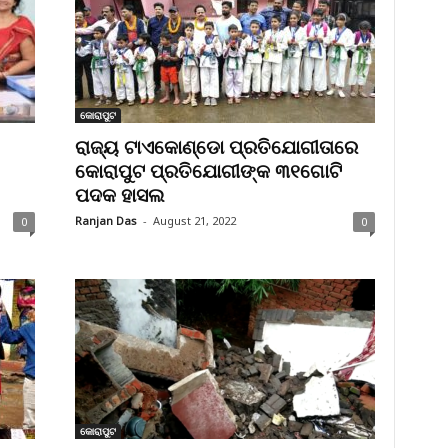
କୋରାପୁଟ
ରାଜ୍ୟ ଟାଏକୋଣ୍ଡୋ ପ୍ରତିଯୋଗୀତାରେ
କୋରାପୁଟ ପ୍ରତିଯୋଗୀଙ୍କ ୩୧ଗୋଟି
ପଦକ ହାସଲ
Ranjan Das
-
August 21, 2022
0
0
କୋରାପୁଟ