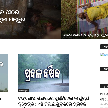
ୱର ପୀଠର
୍କା ମଞ୍ଜୁର
ପାତଳୀ ନଦୀରେ ବୁଡ଼ି ବୃଦ୍ଧାଙ୍କ ମୃତ୍ୟ
Ad
Ad
ଖ
କୋରାପୁଟ
ଆଖଣ୍
ନ
ବଙ୍ଗୋପ ସାଗରରେ ସୃଷ୍ଟିହେଲା ଲଘୁଚାପ
ଦେହା
କ୍ଷେତ୍ର : ଏହି ଜିଲ୍ଲାଗୁଡ଼ିକରେ ପ୍ରବଳ
August