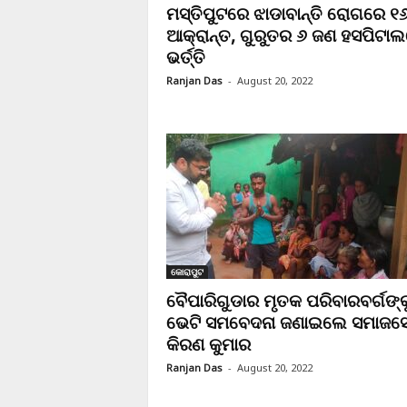
ମସ୍ତିପୁଟରେ ଝାଡାବାନ୍ତି ରୋଗରେ ୧
ଆକ୍ରାନ୍ତ, ଗୁରୁତର ୬ ଜଣ ହସପିଟା
ଭର୍ତ୍ତି
Ranjan Das
-
August 20, 2022
କୋରାପୁଟ
ବୈପାରିଗୁଡାର ମୃତକ ପରିବାରବର୍ଗଙ୍କ
ଭେଟି ସମବେଦନା ଜଣାଇଲେ ସମାଜସ
କିରଣ କୁମାର
Ranjan Das
-
August 20, 2022