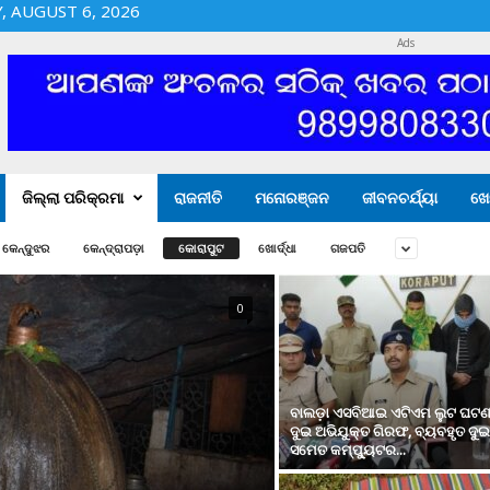
 AUGUST 6, 2026
Ads
ଜିଲ୍ଲା ପରିକ୍ରମା
ରାଜନୀତି
ମନୋରଞ୍ଜନ
ଜୀବନଚର୍ଯ୍ୟା
ଖେ
କେନ୍ଦୁଝର
କେନ୍ଦ୍ରାପଡ଼ା
କୋରାପୁଟ
ଖୋର୍ଦ୍ଧା
ଗଜପତି
0
ବାଲଡ଼ା ଏସବିଆଇ ଏଟିଏମ ଲୁଟ ଘଟ
ଦୁଇ ଅଭିଯୁକ୍ତ ଗିରଫ, ବ୍ୟବହୃତ ଦୁ
ସମେତ କମ୍ପ୍ୟୁଟର...