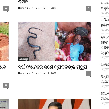
ବର୍ଷିବ
କଳାକ
ସ୍ମୃତ
Bureau
-
September 8, 2022
0
0
August
ଓଡ଼ିଶ
ହବିବ
August
ରାଜ୍
ହେଲା
ଏନଫୋ
ସ୍ୱୟ
August
କୋରାପୁଟ
ଧାମର
 ଶବ
ସର୍ପ ଦଂଶନରେ ଜଣେ ବ୍ୟକ୍ତିଙ୍କ ମୃତ୍ୟୁ
August
Bureau
-
September 2, 2022
0
ବନ୍ୟ
ଗ୍ରା
0
August
ଗୋ-ଖ
ଅଭିଯ
August