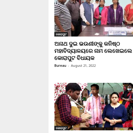
କୋରାପୁଟ
ଅନାଥ ଦୁଇ ଭଉଣୀଙ୍କୁ କନିଷ୍ଠ
ମହାବିଦ୍ୟାଳୟରେ ନାମ ଲେଖେଇଲେ
କୋରାପୁଟ ବିଧାୟକ
Bureau
-
August 21, 2022
କୋରାପୁଟ