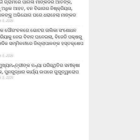
ଁ ଗ୍ରାମରେ ପାଗଳା ମାଙ୍କଡର ଆତଙ୍କ,
 ଅଧିକ ଆହତ, ବନ ବିଭାଗର ନିଷ୍କ୍ରିୟତା,
ପାଳଙ୍କୁ ଅଭିଯୋଗ ପରେ ଧରାହେଲା ମାଙ୍କଡ
 5, 2026
ରକ ପୌରଂଚଳରେ ଭୋଟର ତାଲିକା ସଂଶୋଧନ
୍ରିୟାକୁ ନେଇ ବିବାଦ ଘନେଇଲା, ବିଜେଡି ପକ୍ଷରୁ
ବାଦିକ ସମ୍ମିଳନୀରେ ଜିଲ୍ଲାପାଳଙ୍କ ହସ୍ତକ୍ଷେପ
 5, 2026
ଖ୍ୟମନ୍ତ୍ରୀଙ୍କ ବନ୍ୟା ପରିସ୍ଥିତିର ସମୀକ୍ଷା
, ପୁନରୁଦ୍ଧାର କାର୍ଯ୍ୟ ଉପରେ ଗୁରୁତ୍ୱାରୋପ
 5, 2026