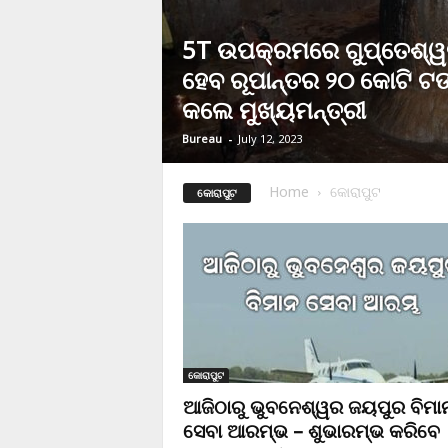
5T ଉପକ୍ରମରେ ଗୁପ୍ତେଶ୍
ହେବ ରୂପାନ୍ତର ୨୦ କୋଟି ଟଙ
କଲେ ମୁଖ୍ୟମନ୍ତ୍ରୀ
Bureau
-
July 12, 2023
Home
କୋରାପୁଟ
କୋରାପୁଟ
କୋରାପୁଟ
ଆଜିଠାରୁ ଭୁବନେଶ୍ୱର ଜୟପୁର ବିମା
ସେବା ଆରମ୍ଭ – ଶୁଭାରମ୍ଭ କରିବେ