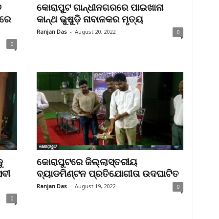
୬
କୋରାପୁଟ ଗାନ୍ଧୀନଗରରେ ପାଇଖାନା
ଲରେ
କାନ୍ଥ ଭୁଷୁଡ଼ି ନାବାଳକର ମୃତ୍ୟ
Ranjan Das
-
August 20, 2022
0
0
କୋରାପୁଟ
ୁ
କୋରାପୁଟରେ ଜିଲ୍ଲାସ୍ତରୀୟ
େବୀ
ବ୍ୟାଡମିଣ୍ଟନ ପ୍ରତିଯୋଗୀତା ଉଦଘାଟିତ
Ranjan Das
-
August 19, 2022
0
0