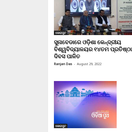
କୋରାପୁଟ
ସୁନାବେଡାରେ ଓଡ଼ିଶା କେନ୍ଦ୍ରୀୟ
ବିଶ୍ୱବିଦ୍ୟାଳୟର ୧୪ତମ ପ୍ରତିଷ୍ଠା
ଦିବସ ପାଳିତ
Ranjan Das
-
August 29, 2022
କୋରାପୁଟ