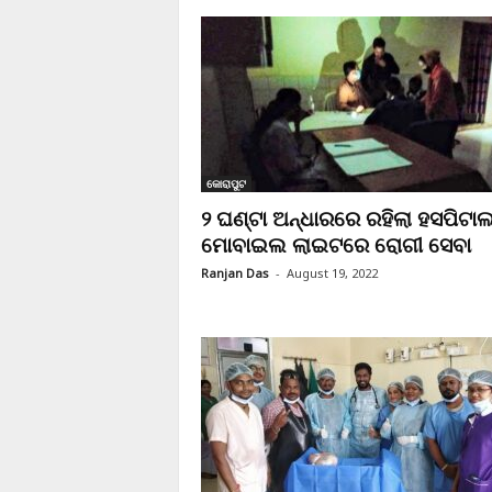
କୋରାପୁଟ
୨ ଘଣ୍ଟା ଅନ୍ଧାରରେ ରହିଲା ହସପିଟାଲ
ମୋବାଇଲ ଲାଇଟରେ ରୋଗୀ ସେବା
Ranjan Das
-
August 19, 2022