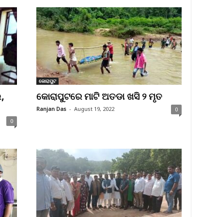
କୋରାପୁଟ
,
କୋରାପୁଟରେ ମାଟି ଅତଡା ଖସି ୨ ମୃତ
Ranjan Das
-
August 19, 2022
0
0