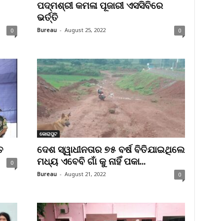
ପଦ୍ମଶ୍ରୀ କମଳା ପୂଜାରୀ ଏସସିବିରେ
ଭର୍ତ୍ତି
Bureau
-
August 25, 2022
0
0
କୋରାପୁଟ
ତ
ଦେଶ ସ୍ୱାଧୀନତାର ୭୫ ବର୍ଷ ବିତିଯାଇଥିଲେ
ମଧ୍ୟ ଏବେବି ଗାଁ କୁ ନାହିଁ ପକା...
0
Bureau
-
August 21, 2022
0