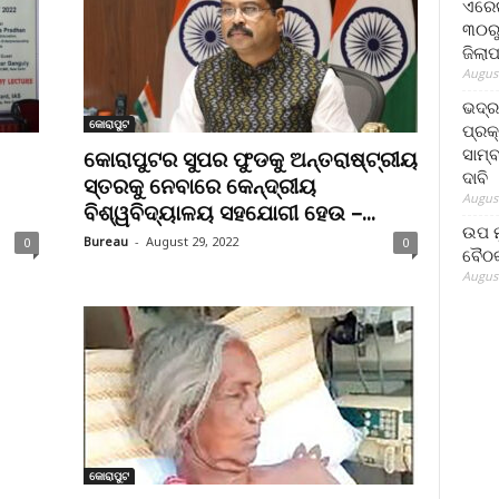
ଏରେଇ
୩୦ରୁ
ଜିଲା
August
ଭଦ୍
କୋରାପୁଟ
ପ୍ରକ
ସାମ୍
କୋରାପୁଟର ସୁପର ଫୁଡକୁ ଅନ୍ତରାଷ୍ଟ୍ରୀୟ
ଦାବି
ସ୍ତରକୁ ନେବାରେ କେନ୍ଦ୍ରୀୟ
August
ବିଶ୍ୱବିଦ୍ୟାଳୟ ସହଯୋଗୀ ହେଉ –...
ଉପ ମୁ
Bureau
-
August 29, 2022
0
0
ବୈଠକ
August
କୋରାପୁଟ