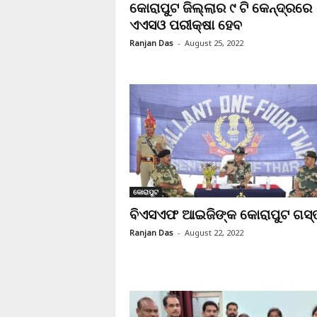
କୋରାପୁଟ ଜିଲ୍ଲାର ୯ ଟି କେନ୍ଦ୍ରରେ
ଏଏସଓ ପରୀକ୍ଷା ହେବ
Ranjan Das
-
August 25, 2022
କୋରାପୁଟ
ବିଏସଏଫ ଆଇଜିଙ୍କ କୋରାପୁଟ ଗସ୍
Ranjan Das
-
August 22, 2022