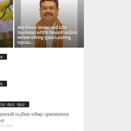
ସୀମା ବିବାଦର ସମାଧାନ ପାଇଁ ଗଠିତ
ଆନ୍ତଃରାଜ୍ୟ କମିଟିର ଅଗ୍ରଗତି କାର୍ଯ୍ୟର
ସମୀକ୍ଷା କରିବାକୁ ମୁଖ୍ୟମନ୍ତ୍ରୀଙ୍କୁ
ୁ
ଅନୁରୋଧ...
v
s
ବର ଏବେ ଏବେ
ଡଳମଣି ମନ୍ଦିରର ବରିଷ୍ଠ ପୂଜାପଣ୍ଡାଙ୍କ
ନ୍ତ
 5, 2026