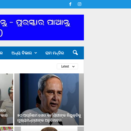
ଳ
ଅନ୍ୟ ବିଭାଗ
ରାମ ମନ୍ଦିର
Latest
ଣାରେ
ଇ କାର
୫୦ ଅଗ୍ନିଶମ ସେବା କର୍ମଚାରୀଙ୍କ ନିଯୁକ୍ତିକୁ
ମୁଖ୍ୟମନ୍ତ୍ରୀଙ୍କ ଅନୁମୋଦନ