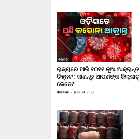
ବରଗଡ଼
ରାଜ୍ୟରେ ଆଜି ୧୦୧୧ ନୂଆ ଆକ୍ରାନ୍ତ
ଚିହ୍ନଟ : ଜାଣନ୍ତୁ ଆପଣଙ୍କ ଜିଲ୍ଲାର
କେତେ?
Bureau
-
July 24, 2022