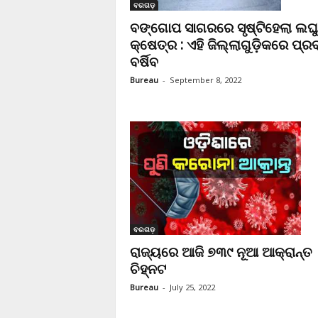
ବରଗଡ଼
ବଙ୍ଗୋପ ସାଗରରେ ସୃଷ୍ଟିହେଲା ଲଘ
କ୍ଷେତ୍ର : ଏହି ଜିଲ୍ଲାଗୁଡ଼ିକରେ ପ୍
ବର୍ଷିବ
Bureau
-
September 8, 2022
ବରଗଡ଼
ରାଜ୍ୟରେ ଆଜି ୭୩୯ ନୂଆ ଆକ୍ରାନ୍ତ
ଚିହ୍ନଟ
Bureau
-
July 25, 2022