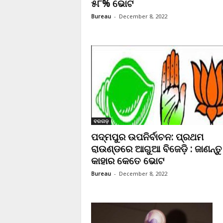
୫୮% ଭୋଟ
Bureau
-
December 8, 2022
ବରଗଡ଼
ପଦ୍ମପୁର ଉପନିର୍ବାଚନ: ପ୍ରଥମ
ରାଉଣ୍ଡରେ ଆଗୁଆ ବିଜେଡ଼ି : ଜାଣନ୍ତୁ
କାହାର କେତେ ଭୋଟ
Bureau
-
December 8, 2022