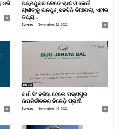
ୟ ଧରି
ପଦ୍ମପୁରର କେତେ ଚାଷୀ ଓ କେଉଁ
ଚାଷୀଙ୍କୁ ଇନପୁଟ୍ ସବସିଡି ଦିଆଗଲା, ଏହାର
ତଥ୍ୟ...
0
Bureau
-
November 22, 2022
0
ବରଗଡ଼
ବର୍ଷା ସିଂ ବରିହା ହେଲେ ପଦ୍ଣପୁର
ଉପନିର୍ବାଚନର ବିଜେଡ଼ି ପ୍ରାର୍ଥୀ
Bureau
-
November 14, 2022
0
0