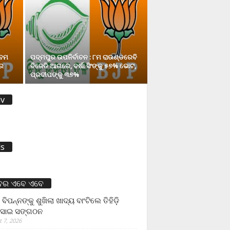
ନବମ
ପଦ୍ମପୁର ଉପନିର୍ବାଚନ : ୮ମ ରାଉଣ୍ଡରେବି
େ
ବିଜେଡି ଆଗରେ, ବର୍ଷା ସିଂଙ୍କୁ ୫୭% ଭୋଟ,
ପ୍ରଦୀପଙ୍କୁ ୩୭%
v
s
ବର ଏବେ ଏବେ
 ବିପନ୍ନଙ୍କୁ ଶୁଖିଲା ଖାଦ୍ୟ ବାଂଟିଲେ ତିହିଡି଼
ସାଇ ସଙ୍ଗଠନ
 7, 2026