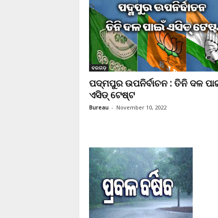
ବରଗଡ଼
ପଦ୍ମପୁର ଉପନିର୍ବାଚନ : ତିନି ଦଳ ପାଇ
ଏସିଡ୍ ଟେଷ୍ଟ
Bureau
-
November 10, 2022