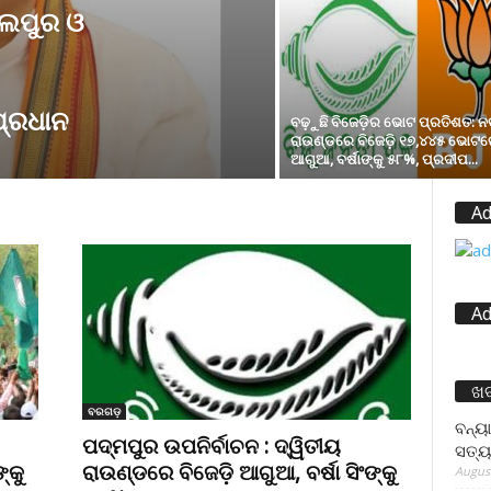
ବଲପୁର ଓ
 ପ୍ରଧାନ
ବଢ଼ୁଛି ବିଜେଡ଼ିର ଭୋଟ ପ୍ରତିଶତ: 
ରାଉଣ୍ଡରେ ବିଜେଡ଼ି ୧୭,୪୪୫ ଭୋଟର
ଆଗୁଆ, ବର୍ଷାଙ୍କୁ ୫୮%, ପ୍ରଦୀପ...
Ad
Ad
ଖ
ବରଗଡ଼
ବନ୍ୟା
ପଦ୍ମପୁର ଉପନିର୍ବାଚନ : ଦ୍ୱିତୀୟ
ସତ୍ୟ
୍କୁ
ରାଉଣ୍ଡରେ ବିଜେଡ଼ି ଆଗୁଆ, ବର୍ଷା ସିଂଙ୍କୁ
August