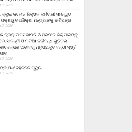
 7, 2026
ା ସ୍କୁଲ କଲେଜ ଶିକ୍ଷକ କର୍ମଚାରୀ ସମନ୍ୱୟ
 ପକ୍ଷରୁ ଗଣଶିକ୍ଷା ମନ୍ତ୍ରୀଙ୍କୁ ଦାବିପତ୍ର
 7, 2026
କ ବ୍ଲକ୍ ଉପସଭାପତି ଓ ସରପଂଚ ଜିଲାପାଳଙ୍କୁ
ଲେ,ସାଳନ୍ଦୀ ଓ ନାଳିଆ ନଦୀବନ୍ଧ ଗୁଡିକର
ଣାବେକ୍ଷଣ ଅଭାବରୁ ମନୁଷ୍ୟକୃତ ବନ୍ୟା ସୃଷ୍ଟି
ଯୋଗ
 7, 2026
ଙ୍କ ସନ୍ଦେହଜନକ ମୃତ୍ୟୁ
 7, 2026