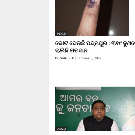
ବରଗଡ଼
ଭୋଟ ଦେଉଛି ପଦ୍ମପୁର : ୩୧୯ ବୁଥ
ଚାଲିଛି ମତଦାନ
Bureau
-
December 5, 2022
ବରଗଡ଼