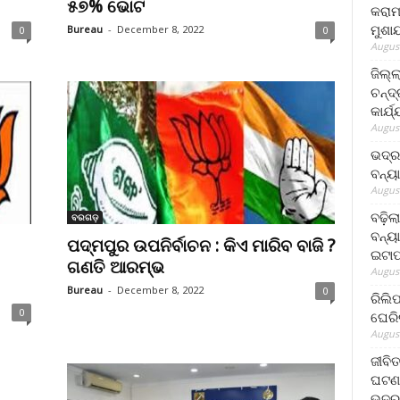
୫୭% ଭୋଟ
କରାମ
ମୁଶା
Bureau
-
December 8, 2022
0
0
August
ଜିଲ୍
ଚନ୍ଦ
କାର୍ଯ
August
ଭଦ୍ର
ବନ୍ୟ
August
ବଢ଼ିଲ
ବରଗଡ଼
ବନ୍ୟା
ପଦ୍ମପୁର ଉପନିର୍ବାଚନ : କିଏ ମାରିବ ବାଜି ?
ଇଟାପ
ଗଣତି ଆରମ୍ଭ
August
Bureau
-
December 8, 2022
0
ରିଲି
0
ଘେରି
August
ଜୀବିତ
ଘଟଣା
ଭଦ୍ର