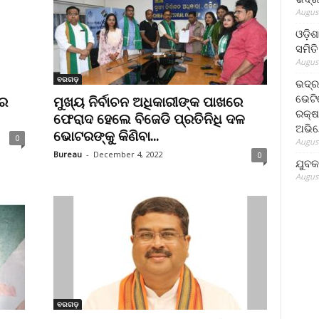
August
ଓଡ଼ିଶ
ସମିତି
August
ବରଗଡ଼
ଭଦ୍ର
ଭେଟି
ରେ
ମୁଖ୍ୟ ନିର୍ବାଚନ ଅଧିକାରୀଙ୍କ ପାଖରେ
ରକ୍ଷ
ଫେରାଦ ହେଲେ ବିଜେଡି ପ୍ରତିନିଧି ଦଳ
ଅଭି
ଭୋଟରଙ୍କୁ କିଣିବା...
0
August
Bureau
-
December 4, 2022
0
ଯୁବକ
August
ବରଗଡ଼