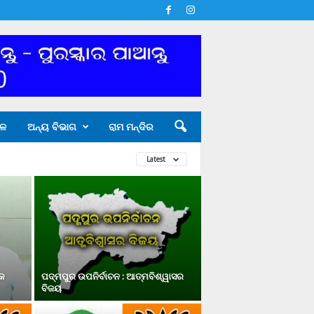
ଳ
ଅନ୍ୟ ବିଭାଗ
ରାମ ମନ୍ଦିର
Latest
୍କ
ପଦ୍ମପୁର ଉପନିର୍ବାଚନ : ଆତ୍ମବିଶ୍ୱାସର
ବିଜୟ