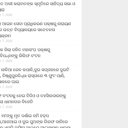
ତ ଅଲୀ କରାମତଙ୍କ ସ୍ମୃତିରେ ସାହିତ୍ୟ ସଭା ଓ
ୟରା
 7, 2026
ଲା ଆଇନ ସେବା ପ୍ରାଧିକରଣ ପକ୍ଷରୁ ନାରାୟଣ
୍ର ଉଚ୍ଚ ବିଦ୍ୟାଳୟରେ ସଚେତନତା
୍ୟକ୍ରମ
 7, 2026
କ ଜିଲା ଦଳିତ ମହାସଂଘ ପକ୍ଷରୁ
ାବିପନ୍ନଙ୍କୁ ରିଲିଫ ବଂଟନ
 7, 2026
ା ନାଳିଆ ରେବ କପାଳି,ଦୁଇ ସପ୍ତାହରେ ଦୁଇଟି
, ବିଷ୍ଣୁପୁରବିନ୍ଧା ରାସ୍ତାରେ ୩ ଫୁଟ ପାଣି,
ାଳରେ ଘାଇ
 7, 2026
ଫ ବଂଟନକୁ ନେଇ ବିଡିଓ ଓ ତହସିଲଦାରଙ୍କୁ
ଲା ଧାମନଗର ବିଜେଡି
 7, 2026
 ମା’ଙ୍କୁ ମୃତ ଦର୍ଶାଇ ଜମି ହଡ଼ପ
,ଆରଆଇ ଓ ଦୁଇ ପୁଅଙ୍କ ଗିରଫ ଦାବିରେ
କ ଏସ୍‌ପି ଅଫିସ ଆଗରେ ଆଇଶାଙ୍କ ଧାରଣା