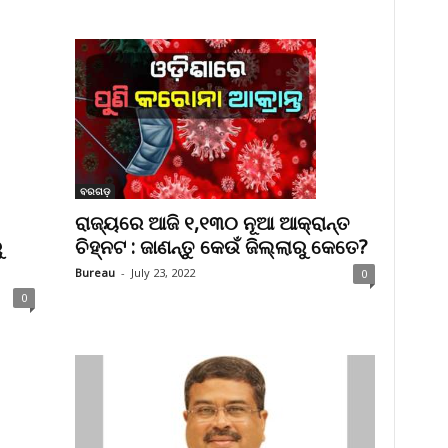
ବରଗଡ଼
ରାଜ୍ୟରେ ଆଜି ୧,୧୩୦ ନୂଆ ଆକ୍ରାନ୍ତ
ୁ
ଚିହ୍ନଟ : ଜାଣନ୍ତୁ କେଉଁ ଜିଲ୍ଲାରୁ କେତେ?
Bureau
-
July 23, 2022
0
0