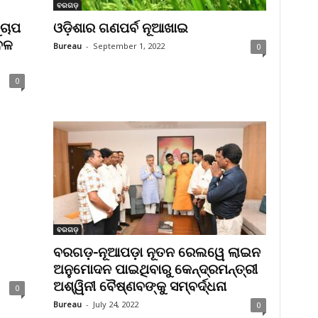
ବରଗଡ଼
ୁଚାପ
ଓଡ଼ିଶାର ଗଣପର୍ବ ନୂଆଖାଇ
ରବଳ
Bureau
-
September 1, 2022
0
0
ବରଗଡ଼
ବରଗଡ଼-ନୂଆପଡ଼ା ନୂତନ ରେଲୱେ ଲାଇନ
ଅନୁମୋଦନ ପାଇଥିବାରୁ କେନ୍ଦ୍ରମନ୍ତ୍ରୀ
ଅଶ୍ୱିନୀ ବୈଷ୍ଣବଙ୍କୁ ସମ୍ବର୍ଦ୍ଧନା
0
Bureau
-
July 24, 2022
0