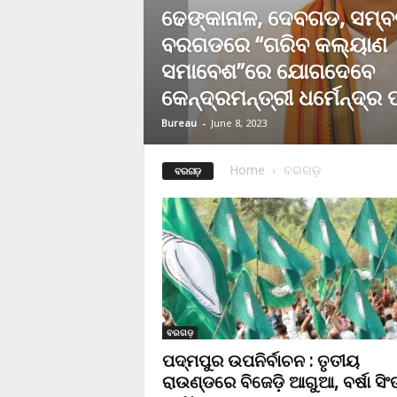
ଢେଙ୍କାନାଳ, ଦେବଗଡ, ସମ୍
ବରଗଡରେ “ଗରିବ କଲ୍ୟାଣ
ସମାବେଶ”ରେ ଯୋଗଦେବେ
କେନ୍ଦ୍ରମନ୍ତ୍ରୀ ଧର୍ମେନ୍ଦ୍ର
Bureau
-
June 8, 2023
Home
ବରଗଡ଼
ବରଗଡ଼
ବରଗଡ଼
ପଦ୍ମପୁର ଉପନିର୍ବାଚନ : ତୃତୀୟ
ରାଉଣ୍ଡରେ ବିଜେଡ଼ି ଆଗୁଆ, ବର୍ଷା ସିଂଙ