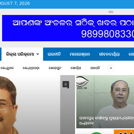
UGUST 7, 2026
Ads
ଜିଲ୍ଲା ପରିକ୍ରମା
ରାଜନୀତି
ମନୋରଞ୍ଜନ
ଜୀବନଚର୍ଯ୍ୟା
ଖେ
କେନ୍ଦୁଝର
କେନ୍ଦ୍ରାପଡ଼ା
କୋରାପୁଟ
ଖୋର୍ଦ୍ଧା
ଗଜପତି
0
ପଦମପୁର୍ ବାସୀଙ୍କୁ ମୁଖ୍ୟମନ୍ତ୍ରୀଙ
ଧନ୍ୟବାଦ