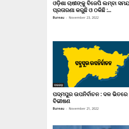
ଓଡ଼ିଶା ଚାଷୀଙ୍କୁ ବିଜେପି ଲମ୍ବା ସମ
ପ୍ରତାରଣା କରୁଛି ଓ ଠକିଛି :...
Bureau
-
November 23, 2022
ବରଗଡ଼
ପଦ୍ମପୁର ଉପନିର୍ବାଚନ : ଦଳ ଭିତରେ
ବିଭୀଷଣ
Bureau
-
November 21, 2022