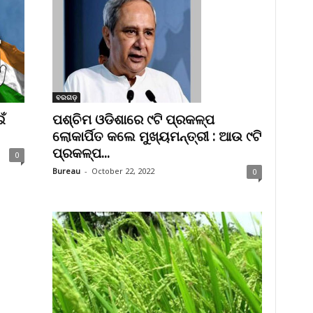
ବରଗଡ଼
ଁ
ପଶ୍ଚିମ ଓଡିଶାରେ ୯ଟି ପ୍ରକଳ୍ପ
ଲୋକାର୍ପିତ କଲେ ମୁଖ୍ୟମନ୍ତ୍ରୀ : ଆଉ ୯ଟି
ପ୍ରକଳ୍ପ...
0
Bureau
-
October 22, 2022
0