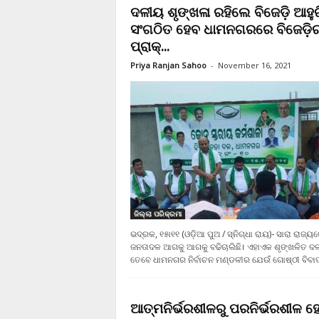
ଦଳୀୟ ଶୃଙ୍ଖଳା ରହିଲେ ବିଜେଡ଼ି ଆହୁର
ସଂଗଠିତ ହେବ ଧାମନଗରରେ ବିଜେଡ଼ି
ପ୍ରାକ୍...
Priya Ranjan Sahoo
-
November 16, 2021
ଜିଲ୍ଲା ପରିକ୍ରମା
ଭଦ୍ରକ, ୧୫ା୧୧ (ଓଡ଼ିଆ ପୁଅ / ସ୍ନିଗ୍ଧା ରାୟ)- ସାରା ରାଜ୍ୟରେ
ଜନତାଦଳ ଆଗକୁ ଆଗକୁ ବଢିଚାଲିଛି। ଏହାଏକ ଶୃଙ୍ଖଳିତ ଦ
ତେବେ ଧାମନଗର ନିର୍ବାଚନ ମଣ୍ଡଳୀର ଯେଉଁ ଗୋଷ୍ଠୀ ବିବାଦ
ଆତ୍ମନିର୍ଭରଶୀଳରୁ ପରନିର୍ଭରଶୀଳ ହେ