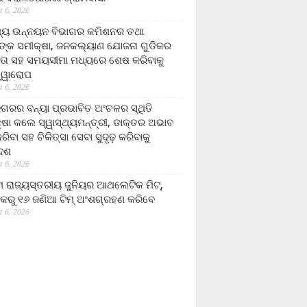
 6, 2026
ମ୍ୟ ଉନ୍ନୟନ ବିଭାଗର କମିଶନର ତଥା
ଙ୍କ ସମୀକ୍ଷା, ଜନକଲ୍ୟାଣ ଯୋଜନା ଗୁଡିକର
ତା ସହ ସମୟସୀମା ମଧ୍ୟରେ ଶେଷ କରିବାକୁ
ତ୍ୱାରୋପ
 6, 2026
ଗରର ବନ୍ୟା ପ୍ରଭାବିତ ଅଂଚଳର ସ୍ଥିତି
୍ଷା କଲେ ସ୍ୱାସ୍ଥ୍ୟମନ୍ତ୍ରୀ, ଡାକ୍ତର ଅଭାବ
ରିବା ସହ ଚିକିତ୍ସା ସେବା ସୁଦୃଢ଼ କରିବାକୁ
ଦେଶ
 6, 2026
 ରାଜ୍ୟସ୍ତରୀୟ ଜୁନିୟର ଆଥଲେଟିକ ମିଟ୍‌,
କରୁ ୧୬ ଜଣିଆ ଟିମ୍ ଅଂଶଗ୍ରହଣ କରିବେ
 6, 2026