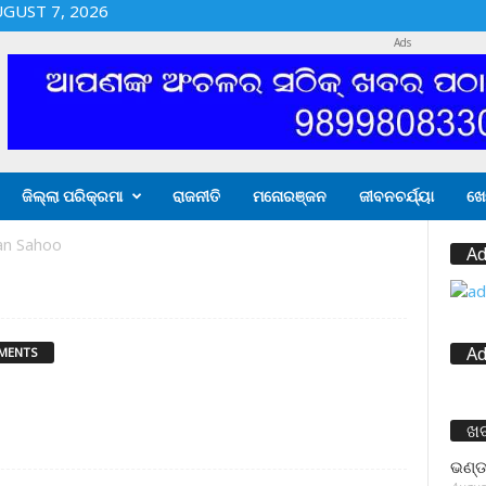
UGUST 7, 2026
Ads
ଜିଲ୍ଲା ପରିକ୍ରମା
ରାଜନୀତି
ମନୋରଞ୍ଜନ
ଜୀବନଚର୍ଯ୍ୟା
ଖେ
jan Sahoo
Ad
Ad
MENTS
ଖ
ଭଣ୍ଡ