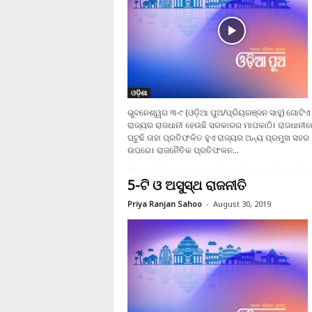
ଓଡ଼ିଶା
ଭୁବନେଶ୍ୱର ୩-୯ (ଓଡ଼ିଆ ପୁଅ/ପ୍ରିୟରଞ୍ଜନ ସାହୁ) ଗୋଟିଏ
ରାଜ୍ୟର ରାଜଧାନୀ ହେଉଛି ସରକାରର ମାପକାଠି। ରାଜଧାନୀର
ଘଟୁଛି ତାହା ପ୍ରତିଫଳିତ ହୁଏ ରାଜ୍ୟର ଅନ୍ୟ ପ୍ରମୁଖ ସହର
ଉପରେ। ରାଜନୈତିକ ପ୍ରତିଫଳନ...
5-ଟି ଓ ଅସୁସ୍ଥ ରାଜନୀତି
Priya Ranjan Sahoo
-
August 30, 2019