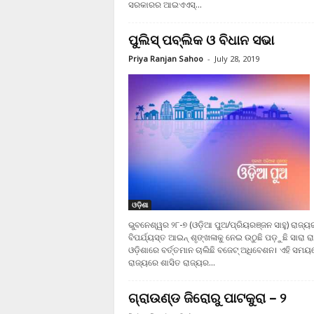
ସରକାରର ଆଇଏଏସ୍...
ପୁଲିସ୍ ପବ୍ଲିକ ଓ ବିଧାନ ସଭା
Priya Ranjan Sahoo
-
July 28, 2019
ଓଡ଼ିଶା
ଭୁବନେଶ୍ୱର ୨୮-୭ (ଓଡ଼ିଆ ପୁଅ/ପ୍ରିୟରଞ୍ଜନ ସାହୁ) ରାଜ୍ୟ
ବିପର୍ଯ୍ୟସ୍ତ ଆଇନ୍ ଶୃଙ୍ଖଳାକୁ ନେଇ ଉଠୁଛି ପଡ଼ୁଛି ସାରା ର
ଓଡ଼ିଶାରେ ବର୍ତ୍ତମାନ ଚାଲିଛି ବଜେଟ୍ ଅଧିବେଶନ। ଏହି ସମୟ
ରାଜ୍ୟରେ ଶାସିତ ରାଜ୍ୟର...
ଗ୍ରାଉଣ୍ଡ ଜିରୋରୁ ପାଟକୁରା – ୨