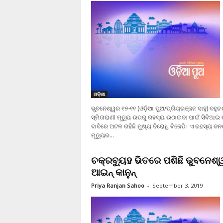
ଓଡ଼ିଶା
ଭୁବନେଶ୍ୱର ୧୭-୧୧ (ଓଡ଼ିଆ ପୁଅ/ପ୍ରିୟରଞ୍ଜନ ସାହୁ) ବହୁଚର୍
ସ୍ମିତାରାଣୀ ମୃତ୍ୟୁ ଉପରୁ ରହସ୍ୟ ଉଠାଇବା ପାଇଁ ସିବିଆଇ
ଦାବିରେ ଅଟଳ ରହିଛି ମୁଖ୍ୟ ବିରୋଧି ବିଜେପି। ଏ ରହସ୍ୟ ଜନ
ମୃତ୍ୟୁର...
ଚକ୍ରବ୍ୟୁହ ଭିତରେ ପଶିଛି ଭୁବନେଶ
ଆଇନ୍ କାନୁନ୍
Priya Ranjan Sahoo
-
September 3, 2019