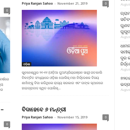
Priya Ranjan Sahoo
-
November 21, 2019
0
August
0
ଗ୍ରା
ସଚିବ
ଗୁଣବ
ଗୁରୁ
August
ଧାମନ
ସମୀକ
ଦୂର କ
ନିର୍ଦ୍
ଓଡ଼ିଶା
August
ଭୁବନେଶ୍ୱର ୨୧-୧୧ (ଓଡ଼ିଆ ପୁଅ/ପ୍ରିୟରଞ୍ଜନ ସାହୁ) ଗତକାଲି
ବିଳମ୍ବିତ ସଂଧ୍ୟାରେ ଓଡ଼ିଶା ପୋଲିସ୍ ମହା ନିର୍ଦ୍ଦେଶକ ବିଜୟ
୭୨ତମ
ବର୍ଷରେ
ଶର୍ମାଙ୍କୁ ବିଦା କରିଥିଲେ ରାଜ୍ୟ ସରକାର ଏବଂ ତାଙ୍କ ସ୍ଥାନରେ
ଭଦ୍ର
ୟୁ
ହାଇଦ୍ରାବାଦ ସ୍ଥିତ ପୋଲିସ୍...
ାର
August
 –
ବିଦାହେବେ ୬ ମନ୍ତ୍ରୀ
Priya Ranjan Sahoo
-
November 15, 2019
0
0