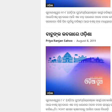
ଓଡ଼ିଶା
ଭୁବନେଶ୍ୱର ୧୯-୮ (ଓଡ଼ିଆ ପୁଅ/ପ୍ରିୟରଞ୍ଜନ ସାହୁ) ବରିଷ୍ଠ
ଆଇପିଏସ୍ ସ୍ତରରେ ଆଜି ଏକ ବଡ଼ ଘରଣର ଅଦଳ ବଦଳ କରି
ସରକାର। କିଛି ଦିନ ପୂର୍ବରୁ ବରିଷ୍ଠ ଆଇଏଏସ୍ ଙ୍କ ମଧ୍ୟରେ
ବାବୁଙ୍କ କବଜାରେ ଓଡ଼ିଶା
Priya Ranjan Sahoo
-
August 8, 2019
ଓଡ଼ିଶା
ଭୁବନେଶ୍ୱର ୮-୮ (ଓଡ଼ିଆ ପୁଅ/ପ୍ରିୟରଞ୍ଜନ ସାହୁ) ଗତକାଲି
ଆଇଏଏସ୍ ସ୍ତରରେ ଏକ ବଡ଼ ଧରଣର ଅଦଳ ବଦଳ ରାଜ୍ୟ 
କରିଛନ୍ତି। ୨୦୧୯ ଶାସନ କ୍ଷମତାକୁ ଆସିବା ପରେ ବିଜେଡ଼ି