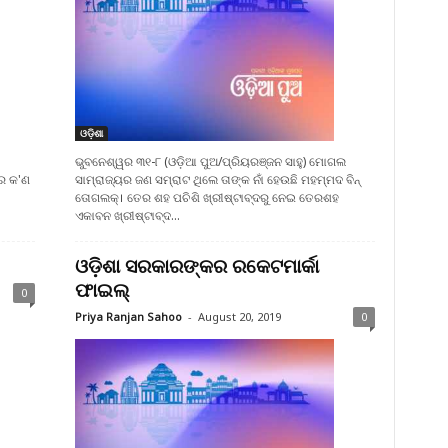
ଓଡ଼ିଶା
ଭୁବନେଶ୍ୱର ୩୧-୮ (ଓଡ଼ିଆ ପୁଅ/ପ୍ରିୟରଞ୍ଜନ ସାହୁ) ମୋଗଲ
େ କ'ଣ
ସାମ୍ରାଜ୍ୟର ଜଣ ସମ୍ରାଟ ଥିଲେ ତାଙ୍କ ନାଁ ହେଉଛି ମହମ୍ମଦ ବିନ୍
ତୋଗଲକ୍। ତେର ଶହ ପଚିଶି ଖ୍ରୀଷ୍ଟାବ୍ଦରୁ ନେଇ ତେରଶହ
ଏକାବନ ଖ୍ରୀଷ୍ଟାବ୍ଦ...
ଓଡ଼ିଶା ସରକାରଙ୍କର ରକେଟମାର୍କା
ଫାଇଲ୍
0
Priya Ranjan Sahoo
-
August 20, 2019
0