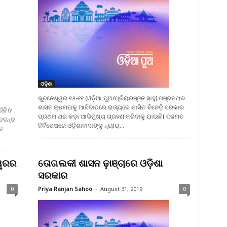
ଓଡ଼ିଶା
ଭୁବନେଶ୍ୱର ୧୫-୧୧ (ଓଡ଼ିଆ ପୁଅ/ପ୍ରିୟରଞ୍ଜନ ସାହୁ) ପଞ୍ଚମଥର
ଶାସନ କ୍ଷମତାକୁ ଆସିବାପରେ ରାଜ୍ୟରେ ଶାସିତ ବିଜେଡ଼ି ସରକାର
ଚ୍ଚିତ
ପ୍ରଥମ ଥର କଡ଼ା ଆଭିମୁଖ୍ୟ ଗ୍ରହଣ କରିବାକୁ ଯାଉଛି। ଦଳମତ
 ତଦନ୍ତ
ନିର୍ବିଶେଷରେ ଓଡ଼ିଶାବାସୀଙ୍କୁ ନ୍ୟାୟ...
କ
୍ୱରର
ତୋଗଲକୀ ଶାସନ ଢ଼ାଞ୍ଚାରେ ଓଡ଼ିଶା
ସରକାର
0
Priya Ranjan Sahoo
-
August 31, 2019
0