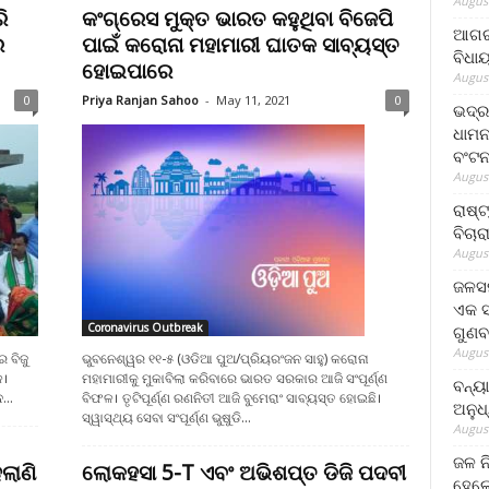
August
ି
କଂଗ୍ରେସ ମୁକ୍ତ ଭାରତ କହୁଥିବା ବିଜେପି
ଆଗରପ
ର
ପାଇଁ କରୋନା ମହାମାରୀ ଘାତକ ସାବ୍ୟସ୍ତ
ବିଧା
ହୋଇପାରେ
August
0
Priya Ranjan Sahoo
-
May 11, 2021
0
ଭଦ୍ର
ଧାମନ
ବଂଟ
August
ରାଷ୍
ବିଚାର
August
ଜଳସମ
ଏକ ସପ
Coronavirus Outbreak
ଗୁଣବ
August
 ବିଜୁ
ଭୁବନେଶ୍ୱର ୧୧-୫ (ଓଡିଆ ପୁଅ/ପ୍ରିୟରଂଜନ ସାହୁ) କରୋନା
ଳ।
ମହାମାରୀକୁ ମୁକାବିଲା କରିବାରେ ଭାରତ ସରକାର ଆଜି ସଂପୂର୍ଣ୍ଣ
ବନ୍ୟ
...
ବିଫଳ। ତୃଟିପୂର୍ଣ୍ଣ ରଣନିତୀ ଆଜି ବୁମେରାଂ ସାବ୍ୟସ୍ତ ହୋଇଛି।
ଅନୁଧ
ସ୍ୱାସ୍ଥ୍ୟ ସେବା ସଂପୂର୍ଣ୍ଣ ଭୁଷୁଡି...
August
ଜଳ ନ
ଲାଣି
ଲୋକହସା 5-T ଏବଂ ଅଭିଶପ୍ତ ଡିଜି ପଦବୀ
ହେଲେ