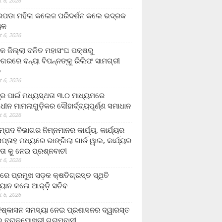
 6, 2026
ଡା ମହିଳା କଲେଜ ପରିଦର୍ଶନ କଲେ ଭଦ୍ରକ
ୟକ
 6, 2026
କ ଜିଲ୍ଲା ଦଳିତ ମହାସଂଘ ପକ୍ଷରୁ
ଗରରେ ବନ୍ୟା ବିପନ୍ନଙ୍କୁ ରିଲିଫ ସାମଗ୍ରୀ
ନ
 6, 2026
ଟ୍ର ପାଇଁ ମଧ୍ୟସ୍ଥତା ୩.୦ ମାଧ୍ୟମରେ
ାଧୀନ ମାମଲାଗୁଡ଼ିକର ସୌହାର୍ଦ୍ଦ୍ୟପୂର୍ଣ୍ଣ ସମାଧାନ
 6, 2026
୍ପଦ ବିଭାଗର ନିମ୍ନମାନର କାର୍ଯ୍ୟ, କାର୍ଯ୍ୟର
୍ତାହ ମଧ୍ୟରେ ଭାଙ୍ଗିଲା ଗାର୍ଡ ୱାଲ, କାର୍ଯ୍ୟର
ତା କୁ ନେଇ ପ୍ରଶ୍ନବାଚୀ
 6, 2026
ାରେ ପ୍ରମୁଖ ସଡ଼କ କ୍ଷତିଗ୍ରସ୍ତ ସ୍ଥିତି
୍ୟାନ କଲେ ଆର୍‌ଡ଼ି ସଚିବ
 6, 2026
ିଷ୍କାସନ ସମସ୍ୟା ନେଇ ପ୍ରଶାସନର ଦ୍ୱାରସ୍ତ
 ବରାଳପୋଖରୀ ଗ୍ରାମବାସୀ