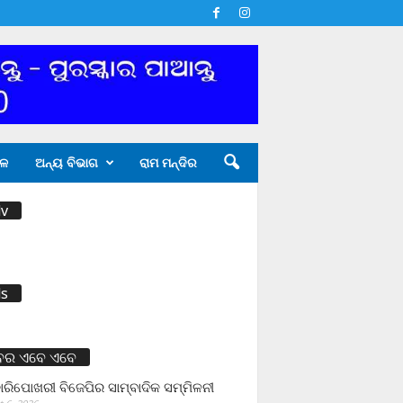
ଳ
ଅନ୍ୟ ବିଭାଗ
ରାମ ମନ୍ଦିର
v
s
ବର ଏବେ ଏବେ
ାରିପୋଖରୀ ବିଜେପିର ସାମ୍ବାଦିକ ସମ୍ମିଳନୀ