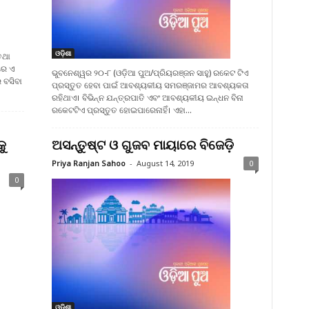
ଓଡ଼ିଶା
ତଥା
ରେ ଏ
ଭୁବନେଶ୍ୱର ୨୦-୮ (ଓଡ଼ିଆ ପୁଅ/ପ୍ରିୟରଞ୍ଜନ ସାହୁ) ରକେଟ ଟିଏ
 ବସିବା
ପ୍ରସ୍ତୁତ ହେବା ପାଇଁ ଆବଶ୍ୟକୀୟ ସମରଞ୍ଜାମର ଆବଶ୍ୟକତା
ରହିଥାଏ। ବିଭିନ୍ନ ଯନ୍ତ୍ରପାତି ଏବଂ ଆବଶ୍ୟକୀୟ ଇନ୍ଧନ ବିନା
ରକେଟଟିଏ ପ୍ରସ୍ତୁତ ହୋଇପାରେନାହିଁ। ଏହା...
ୁ
ଅସନ୍ତୁଷ୍ଟ ଓ ଗୁଜବ ମାୟାରେ ବିଜେଡ଼ି
Priya Ranjan Sahoo
-
August 14, 2019
0
0
ଓଡ଼ିଶା