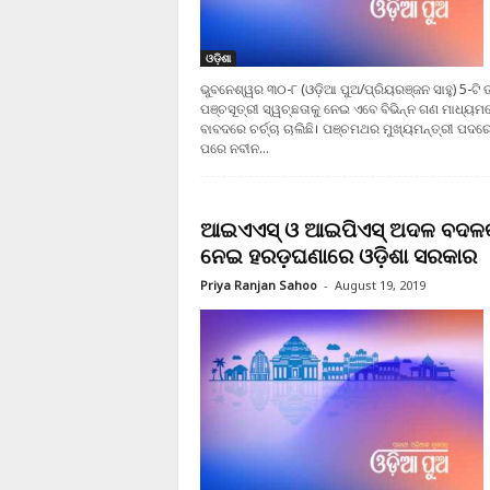
ଓଡ଼ିଶା
ଭୁବନେଶ୍ୱର ୩୦-୮ (ଓଡ଼ିଆ ପୁଅ/ପ୍ରିୟରଞ୍ଜନ ସାହୁ) 5-ଟି 
ପଞ୍ଚସୂତ୍ରୀ ସ୍ୱଚ୍ଛତାକୁ ନେଇ ଏବେ ବିଭିନ୍ନ ଗଣ ମାଧ୍ୟମ
ବାବଦରେ ଚର୍ଚ୍ଚା ଚାଲିଛି। ପଞ୍ଚମଥର ମୁଖ୍ୟମନ୍ତ୍ରୀ ପଦରେ
ପରେ ନବୀନ...
ଆଇଏଏସ୍ ଓ ଆଇପିଏସ୍ ଅଦଳ ବଦଳକ
ନେଇ ହରଡ଼ଘଣାରେ ଓଡ଼ିଶା ସରକାର
Priya Ranjan Sahoo
-
August 19, 2019