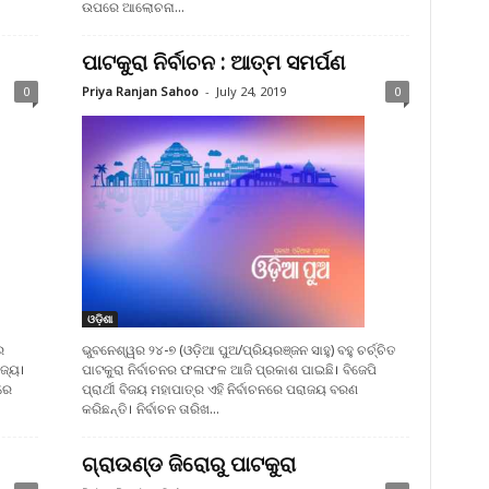
ଉପରେ ଆଲୋଚନା...
ପାଟକୁରା ନିର୍ବାଚନ : ଆତ୍ମ ସମର୍ପଣ
0
Priya Ranjan Sahoo
-
July 24, 2019
0
ଓଡ଼ିଶା
ର
ଭୁବନେଶ୍ୱର ୨୪-୭ (ଓଡ଼ିଆ ପୁଅ/ପ୍ରିୟରଞ୍ଜନ ସାହୁ) ବହୁ ଚର୍ଚ୍ଚିତ
ାଜ୍ୟ।
ପାଟକୁରା ନିର୍ବାଚନର ଫଳାଫଳ ଆଜି ପ୍ରକାଶ ପାଇଛି। ବିଜେପି
ରେ
ପ୍ରାର୍ଥୀ ବିଜୟ ମହାପାତ୍ର ଏହି ନିର୍ବାଚନରେ ପରାଜୟ ବରଣ
କରିଛନ୍ତି। ନିର୍ବାଚନ ତାରିଖ...
ଗ୍ରାଉଣ୍ଡ ଜିରୋରୁ ପାଟକୁରା