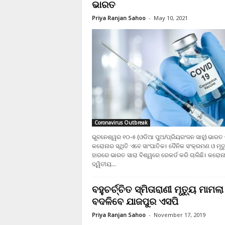
ଭାରତ
Priya Ranjan Sahoo
-
May 10, 2021
Coronavirus Outbreak
ଭୁବନେଶ୍ୱର ୧୦-୫ (ଓଡିଆ ପୁଅ/ପ୍ରିୟରଂଜନ ସାହୁ) ଭାରତ 
କରୋନାର ସ୍ଥିତି ଏବେ ସାଂଘାତିକ। ଦୈନିକ ସଂକ୍ରମଣ ଓ ମୃତ୍
ହାରରେ ଭାରତ ସାରା ବିଶ୍ୱରେ ରେକର୍ଡ କରି ଚାଲିଛି। କରୋନ
ଦ୍ୱିତୀୟ...
ବହୁଚର୍ଚ୍ଚିତ ସ୍ମିତାରାଣୀ ମୃତ୍ୟୁ ମାମଲା
ବଦଳିବେ ଯାଜପୁର ଏସପି
Priya Ranjan Sahoo
-
November 17, 2019