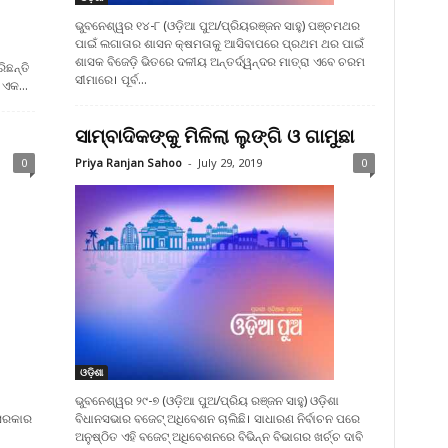
ଭୁବନେଶ୍ୱର ୧୪-୮ (ଓଡ଼ିଆ ପୁଅ/ପ୍ରିୟରଞ୍ଜନ ସାହୁ) ପଞ୍ଚମଥର
ପାଇଁ ଲଗାତାର ଶାସନ କ୍ଷମତାକୁ ଆସିବାପରେ ପ୍ରଥମ ଥର ପାଇଁ
ଶାସକ ବିଜେଡ଼ି ଭିତରେ ଦଳୀୟ ଅନ୍ତର୍ଦ୍ୱନ୍ଦର ମାତ୍ରା ଏବେ ଚରମ
ଛନ୍ତି
ସୀମାରେ। ପୂର୍ବ...
 ଏକ...
ସାମ୍ବାଦିକଙ୍କୁ ମିଳିଲା ଲୁଙ୍ଗି ଓ ଗାମୁଛା
0
Priya Ranjan Sahoo
-
July 29, 2019
0
ଓଡ଼ିଶା
ଭୁବନେଶ୍ୱର ୨୯-୭ (ଓଡ଼ିଆ ପୁଅ/ପ୍ରିୟ ରଞ୍ଜନ ସାହୁ) ଓଡ଼ିଶା
ସରକାର
ବିଧାନସଭାର ବଜେଟ୍ ଅଧିବେଶନ ଚାଲିଛି। ସାଧାରଣ ନିର୍ବାଚନ ପରେ
ଅନୁଷ୍ଠିତ ଏହି ବଜେଟ୍ ଅଧିବେଶନରେ ବିଭିନ୍ନ ବିଭାଗର ଖର୍ଚ୍ଚ ଦାବି