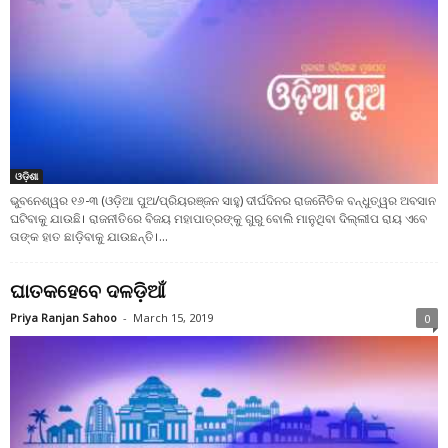
ଓଡ଼ିଶା
ଭୁବନେଶ୍ୱର ୧୬-୩ (ଓଡ଼ିଆ ପୁଅ/ପ୍ରିୟରଞ୍ଜନ ସାହୁ) ଦୀର୍ଘଦିନର ରାଜନୈତିକ ବନ୍ଧୁତ୍ୱର ଅବସାନ
ଘଟିବାକୁ ଯାଉଛି। ରାଜନୀତିରେ ବିଜୟ ମହାପାତ୍ରଙ୍କୁ ଗୁରୁ ବୋଲି ମାନୁଥିବା ଦିଲ୍ଲୀପ ରାୟ ଏବେ
ତାଙ୍କ ହାତ ଛାଡ଼ିବାକୁ ଯାଉଛନ୍ତି।...
ଘାତକହେବେ ଦଳଡ଼ିଆଁ
Priya Ranjan Sahoo
-
March 15, 2019
0