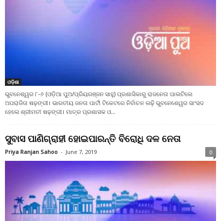
ଓଡ଼ିଶା
ଭୁବନେଶ୍ୱର ୮-୬ (ଓଡ଼ିଆ ପୁଅ/ପ୍ରିୟରଞ୍ଜନ ସାହୁ) ପ୍ରଶାସିକାରୁ ରାଜନେତା ପାଲଟିଲେ
ଅପରାଜିତା ଷଢ଼ଙ୍ଗୀ। ଭାରତୀୟ ଜନତା ପାର୍ଟୀ ଟିକେଟରେ ନିର୍ବାଚନ ଲଢ଼ି ଭୁବନେଶେୱର ସାଂସଦ
ହେଲେ ଶ୍ରୀମତୀ ଷଢ଼ଙ୍ଗୀ। ମାତ୍ର ପ୍ରଶାସକ ଓ...
ସୁବାସ ପାଣିଗ୍ରାହୀ ହୋଇପାରନ୍ତି ବିରୋଧି ଦଳ ନେତା
Priya Ranjan Sahoo
-
June 7, 2019
0