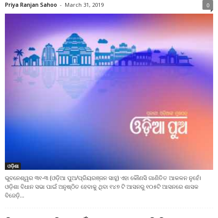
Priya Ranjan Sahoo
-
March 31, 2019
0
ଓଡ଼ିଶା
ଭୁବନେଶ୍ୱର ୩୧-୩ (ଓଡ଼ିଆ ପୁଅ/ପ୍ରିୟରଞ୍ଜନ ସାହୁ) ଏହା କୌଣସି ଗାଣିତିତ ଆକଳନ ନୁହେଁ।
ଓଡ଼ିଶା ବିଧାନ ସଭା ପାଇଁ ଅନୁଷ୍ଠିତ ହେବାକୁ ଥିବା ୧୪୭ ଟି ଆସନରୁ ୧୦୫ଟି ଆସନରେ ଶାସକ
ବିଜେଡ଼ି...