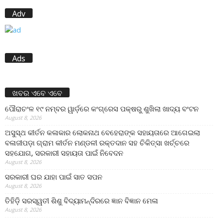
Adv
Ads
ଖବର ଏବେ ଏବେ
ପୌରାଚଂଳ ୧୯ ନମ୍ବର ୱାର୍ଡ଼ରେ କଂଗ୍ରେସ ପକ୍ଷରୁ ଶୁଖିଲା ଖାଦ୍ୟ ବଂଟନ
August 8, 2026
ଅସୁସ୍ଥ କୀର୍ତନ କଳାକାର ଲୋକନାଥ ବେହେରାଙ୍କ ସହାୟତାରେ ଆଗେଇଲା
ବଳାଜୀପଡ଼ା ଗ୍ରାମ କୀର୍ତନ ମଣ୍ଡଳୀ ରକ୍ତଦାନ ସହ ଚିକିତ୍ସା ଖର୍ଚ୍ଚରେ
ସହଯୋଗ, ସରକାରୀ ସହାୟତା ପାଇଁ ନିବେଦନ
August 8, 2026
ସରକାରୀ ଘର ଯାହା ପାଇଁ ସାତ ସପନ
August 8, 2026
ତିହିଡି଼ ସରସ୍ୱତୀ ଶିଶୁ ବିଦ୍ୟାମନ୍ଦିରରେ ଜ୍ଞାନ ବିଜ୍ଞାନ ମେଳା
August 8, 2026