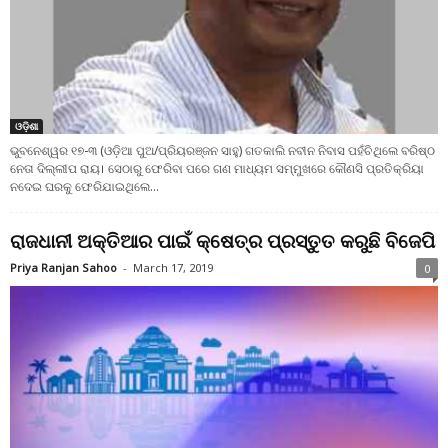
ଓଡ଼ିଶା
ଭୁବନେଶ୍ୱର ୧୭-୩ (ଓଡ଼ିଆ ପୁଅ/ପ୍ରିୟରଞ୍ଜନ ସାହୁ) ଗତକାଲି ନବୀନ ନିବାସ ପହଁଚିଥିଲେ ବରିଷ୍ଠ
ନେତା ଦିଲ୍ଲୀପ ରାୟ। ସେଠାରୁ ଫେରିବା ପରେ ଗଣ ମାଧ୍ୟମ ସମ୍ମୁଖରେ କୌଣସି ପ୍ରତିକ୍ରିୟା
ନଦେଇ ଘରକୁ ଫେରିଯାଇଥିଲେ...
ରାଜଧାନୀ ଅକ୍ତିଆର ପାଇଁ କ୍ଷେତ୍ର ପ୍ରସ୍ତୁତ କରୁଛି ବିଜେପି
Priya Ranjan Sahoo
-
March 17, 2019
0