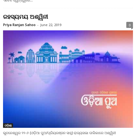
ଏବେବି ଦ୍ୱନ୍ଦ୍ୱରେ...
ରହସ୍ୟମୟ ଅଶ୍ୱିନୀ
Priya Ranjan Sahoo
-
June 22, 2019
0
ଓଡ଼ିଶା
ଭୁବନେଶ୍ୱର ୨୨-୬ (ଓଡ଼ିଆ ପୁଅ/ପ୍ରିୟରଞ୍ଜନ ସାହୁ) ରାଜ୍ୟସଭା ତାଲିକାରେ ଅଶ୍ୱିନୀ