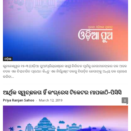
ଓଡ଼ିଶା
ଭୁବନେଶ୍ୱର ୧୫-୩ (ଓଡ଼ିଆ ପୁଅ/ପ୍ରିୟରଞ୍ଜନ ସାହୁ) ନିର୍ବାଚନ ପୂର୍ବରୁ ନେତାମାନଙ୍କର ଦଳ ଅଦଳ
ବଦଳ ଏକ ଚିରାଚରିତ ପ୍ରଥା। କିନ୍ତୁ ଏକ ନିର୍ଦ୍ଧିଷ୍ଟ ଦଳରୁ ବିତାଡ଼ିତ ନେତାଙ୍କୁ ଅନ୍ୟ ଦଳ ଗ୍ରହଣ
କରିବା...
ଆର୍ଥିକ ସ୍ୱଚ୍ଛଳତା ହିଁ କଂଗ୍ରେସ ଟିକେଟର ମାପକାଠି-ପିସିସି
Priya Ranjan Sahoo
-
March 12, 2019
0