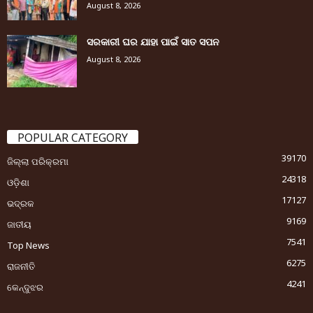
August 8, 2026
ସରକାରୀ ଘର ଯାହା ପାଇଁ ସାତ ସପନ
August 8, 2026
POPULAR CATEGORY
39170
ଜିଲ୍ଲା ପରିକ୍ରମା
24318
ଓଡ଼ିଶା
17127
ଭଦ୍ରକ
9169
ଜାତୀୟ
7541
Top News
6275
ରାଜନୀତି
4241
କେନ୍ଦୁଝର