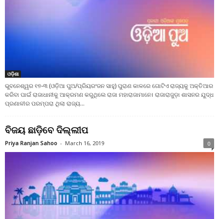
ଓଡ଼ିଶା
ଭୁବନେଶ୍ୱର ୧୭-୩ (ଓଡ଼ିଆ ପୁଅ/ପ୍ରିୟରଂଜନ ସାହୁ) ପୁରାଣ କାଳରେ ଗୋଟିଏ ରାଜ୍ୟକୁ ଅକ୍ତିଆର
କରିବା ପାଇଁ ରାଜାଧାନୀକୁ ଆକ୍ରମଣ କରୁଥିଲେ ରାଜା ମହାରାଜାମାନେ। ରାଜାରାଜୁଡ଼ା ଶାସନର ଯୁଦ୍ଧ
ପ୍ରଣାଳୀର ପରମ୍ପରା ଥିଲା ରାଜ୍ୟ...
ବିଜୟ ଛାଡ଼ିବେ ଦିଲ୍ଲୀପ
Priya Ranjan Sahoo
-
March 16, 2019
0