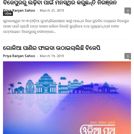
ବିଜେପୁରରୁ ଲଢ଼ିବା ପାଇଁ ମନସ୍ଥିର କରୁଛନ୍ତି ନିରଞ୍ଜନ
Priya Ranjan Sahoo
-
March 21, 2019
0
ଓଡ଼ିଶା
ଭୁବନେଶ୍ୱର ୨୧-୩ (ଓଡ଼ିଆ ପୁଅ/ପ୍ରିୟରଞ୍ଜନ ସାହୁ) ଆସନ୍ତା ଦିନେ ଦୁଇଦିନ ମଧ୍ୟରେ ବିଜେପୁର
ଆସନ ପାଇଁ ପ୍ରାର୍ଥୀ ପତ୍ର ଦାଖଲ କରିବେ ବିଜେଡ଼ି ସୁପ୍ରିମୋ ତଥା ମୁଖ୍ୟମନ୍ତ୍ରୀ ନବୀନ
ପଟ୍ଟନାୟକ। ବିଜେପୁରରୁ ନବୀନଙ୍କର...
ଗୋଳିଆ ପାଣିର ଫାଇଦା ଉଠାଇଚାଲିଛି ବିଜେପି
Priya Ranjan Sahoo
-
March 19, 2019
0