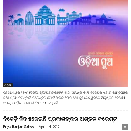
ଓଡ଼ିଶା
ଭୁବନେଶ୍ୱର ୧୫-୪ (ଓଡ଼ିଆ ପୁଅ/ପ୍ରିୟରଞ୍ଜନ ସାହୁ) ଆସନ୍ତା କାଲି ବିଜେପିର ଷ୍ଟାର କାମ୍ପେନର
ତଥା ପ୍ରଧାନମନ୍ତ୍ରୀ ନରେନ୍ଦ୍ର ମୋଦୀଙ୍କର ରୋଡ ଶୋ ଭୁବନେଶ୍ୱରରେ ଅନୁଷ୍ଠିତ ହେଉଛି।
ସମଗ୍ର ଓଡ଼ିଶାର ରାଜନୈତିକ ଫୋକସ୍ ଏହି...
ବିଜେଡ଼ି ନିଦ ହଜେଇଛି ପ୍ରକାଶଙ୍କର ଅଣ୍ଡର କରେଣ୍ଟ
Priya Ranjan Sahoo
-
April 14, 2019
0