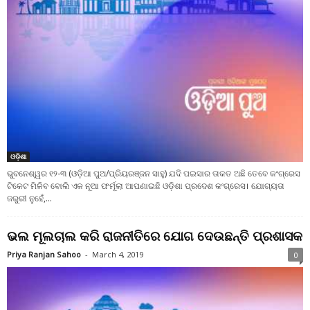
ଓଡ଼ିଶା
ଭୁବନେଶ୍ୱର ୧୨-୩ (ଓଡ଼ିଆ ପୁଅ/ପ୍ରିୟରଞ୍ଜନ ସାହୁ) ଯଦି ପଇସାର ତାକତ ଅଛି ତେବେ କଂଗ୍ରେସ
ଟିକେଟ ମିଳିବ ବୋଲି ଏକ ନୂଆ ଫର୍ମୂଲା ଆପଣାଇଛି ଓଡ଼ିଶା ପ୍ରଦେଶ କଂଗ୍ରେସ। ଯୋଗ୍ୟତା
ଜରୁରୀ ନୁହେଁ,...
ଭଲ ମୂଲଚାଲ କରି ରାଜନୀତିରେ ଯୋଗ ଦେଉଛନ୍ତି ପ୍ରଶାସକ
Priya Ranjan Sahoo
-
March 4, 2019
0