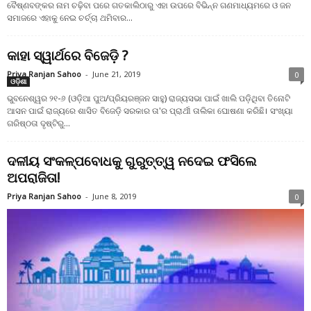
ବୈଷ୍ଣବଙ୍କର ନାମ ଚଢ଼ିବା ପରେ ଗତକାଲିଠାରୁ ଏହା ଉପରେ ବିଭିନ୍ନ ଗଣମାଧ୍ୟମରେ ଓ ଜନ
ସମାଜରେ ଏହାକୁ ନେଇ ଚର୍ଚ୍ଚା ଥମିବାର...
କାହା ସ୍ୱାର୍ଥରେ ବିଜେଡ଼ି ?
Priya Ranjan Sahoo
-
June 21, 2019
0
ଓଡ଼ିଶା
ଭୁବନେଶ୍ୱର ୨୧-୬ (ଓଡ଼ିଆ ପୁଅ/ପ୍ରିୟରଞ୍ଜନ ସାହୁ) ରାଜ୍ୟସଭା ପାଇଁ ଖାଲି ପଡ଼ିଥିବା ତିନୋଟି
ଆସନ ପାଇଁ ରାଜ୍ୟରେ ଶାସିତ ବିଜେଡ଼ି ସରକାର ତା'ର ପ୍ରାର୍ଥୀ ତାଲିକା ଘୋଷଣା କରିଛି। ସଂଖ୍ୟା
ଗରିଷ୍ଠତା ଦୃଷ୍ଟିରୁ...
ଦଳୀୟ ସଂକଳ୍ପବୋଧକୁ ଗୁରୁତ୍ତ୍ୱ ନଦେଇ ଫସିଲେ
ଅପରାଜିତା!
Priya Ranjan Sahoo
-
June 8, 2019
0