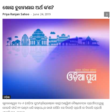
ଖୋଲା ବୁଝାମଣାର ଅର୍ଥ କ’ଣ?
Priya Ranjan Sahoo
-
June 24, 2019
0
ଓଡ଼ିଶା
ଭୁବନେଶ୍ୱର ୨୪-୬ (ଓଡ଼ିଆ ପୁଅ/ପ୍ରିୟରଞ୍ଜନ ସାହୁ) ଅଶ୍ୱିନୀ ବୈଷ୍ଣବଙ୍କ ପ୍ରାର୍ଥୀତ୍ତ୍ୱକୁ
ନେଇକି ଦୀର୍ଘ ୭୨ ଘଣ୍ଟା ଧରି ସସ୍ପେନ୍ସ ଜାରୀ ରହିଛି। ସେ ବିଜେଡ଼ି ପ୍ରାର୍ଥୀ ନା ବିଜେପି ପ୍ରାର୍ଥୀ