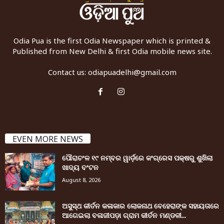
Odia Pua is the first Odia Newspaper which is printed &
Published from New Delhi & first Odia mobile news site.
Contact us:
odiapuadelhi@gmail.com
EVEN MORE NEWS
ପୌରାଚଂଳ ୧୯ ନମ୍ବର ୱାର୍ଡ଼ରେ କଂଗ୍ରେସ ପକ୍ଷରୁ ଶୁଖିଲା
ଖାଦ୍ୟ ବଂଟନ
August 8, 2026
ଅସୁସ୍ଥ କୀର୍ତନ କଳାକାର ଲୋକନାଥ ବେହେରାଙ୍କ ସହାୟତାରେ
ଆଗେଇଲା ବଳାଜୀପଡ଼ା ଗ୍ରାମ କୀର୍ତନ ମଣ୍ଡଳୀ...