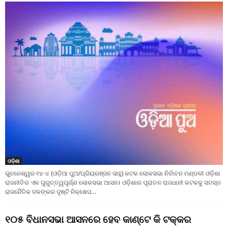
ଓଡ଼ିଶା
ଭୁବନେଶ୍ୱର ୧୪-୪ (ଓଡ଼ିଆ ପୁଅ/ପ୍ରିୟରଞ୍ଜନ ସାହୁ) କଟକ ଲୋକସଭା ନିର୍ବାଚନ ମଣ୍ଡଳୀ ଓଡ଼ିଶା
ରାଜନୀତିର ଏକ ଗୁରୁତ୍ତ୍ୱପୂର୍ଣ୍ଣ ଲୋକସଭା ଆସନ। ଓଡ଼ିଶାର ପୂରାତନ ରାଜଧାନୀ କଟକକୁ ସମସ୍ତ
ରାଜନୈତିକ ଦଳଙ୍କର ଦୃଷ୍ଟି ନିକ୍ଷେପ...
୧୦୫ ବିଧାନସଭା ଆସନରେ ହେବ କାଣ୍ଟେ କି ଟକ୍କର