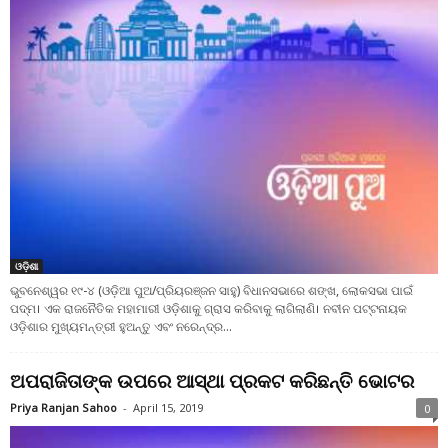
ଓଡ଼ିଶା
ଭୁବନେଶ୍ୱର ୧୯-୪ (ଓଡ଼ିଆ ପୁଅ/ପ୍ରିୟରଞ୍ଜନ ସାହୁ) ବିଧାନସଭାରେ ଶଙ୍ଖ, ଲୋକସଭା ପାଇଁ
ପଦ୍ମ। ଏକ ରାଜନୈତିକ ମହାମାରୀ ଓଡ଼ିଶାକୁ ଗ୍ରାସ କରିବାକୁ ଲାଗିଲାଣି। ନବୀନ ପଟ୍ଟନାୟକ
ଓଡ଼ିଶାର ମୁଖ୍ୟମନ୍ତ୍ରୀ ହୁଅନ୍ତୁ ଏବଂ ନରେନ୍ଦ୍ର...
ଅପରାଜିତାଙ୍କ ଉପରେ ଆସ୍ଥା ପ୍ରକଟ କରିଛନ୍ତି ଭୋଟର
Priya Ranjan Sahoo
-
April 15, 2019
0