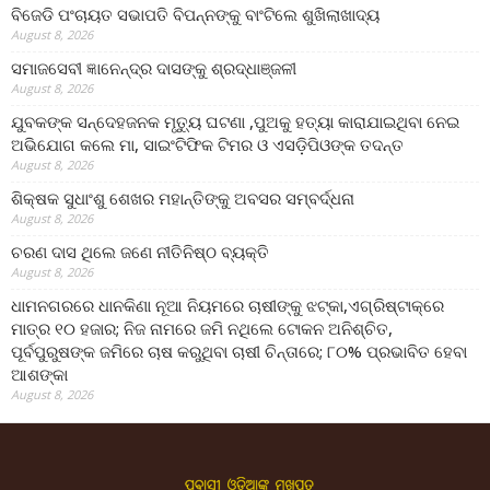
ବିଜେଡି ପଂଚାୟତ ସଭାପତି ବିପନ୍ନଙ୍କୁ ବାଂଟିଲେ ଶୁଖିଲାଖାଦ୍ୟ
August 8, 2026
ସମାଜସେବୀ ଜ୍ଞାନେନ୍ଦ୍ର ଦାସଙ୍କୁ ଶ୍ରଦ୍ଧାଞ୍ଜଳୀ
August 8, 2026
ଯୁବକଙ୍କ ସନ୍ଦେହଜନକ ମୃତ୍ୟୁ ଘଟଣା ,ପୁଅକୁ ହତ୍ୟା କାରାଯାଇଥିବା ନେଇ
ଅଭିଯୋଗ କଲେ ମା, ସାଇଂଟିଫିକ ଟିମର ଓ ଏସଡ଼ିପିଓଙ୍କ ତଦନ୍ତ
August 8, 2026
ଶିକ୍ଷକ ସୁଧାଂଶୁ ଶେଖର ମହାନ୍ତିଙ୍କୁ ଅବସର ସମ୍ବର୍ଦ୍ଧନା
August 8, 2026
ଚରଣ ଦାସ ଥିଲେ ଜଣେ ନୀତିନିଷ୍ଠ ବ୍ୟକ୍ତି
August 8, 2026
ଧାମନଗରରେ ଧାନକିଣା ନୂଆ ନିୟମରେ ଚାଷୀଙ୍କୁ ଝଟ୍‌କା,ଏଗ୍ରିଷ୍ଟାକ୍‌ରେ
ମାତ୍ର ୧୦ ହଜାର; ନିଜ ନାମରେ ଜମି ନଥିଲେ ଟୋକନ ଅନିଶ୍ଚିତ,
ପୂର୍ବପୁରୁଷଙ୍କ ଜମିରେ ଚାଷ କରୁଥିବା ଚାଷୀ ଚିନ୍ତାରେ; ୮୦% ପ୍ରଭାବିତ ହେବା
ଆଶଙ୍କା
August 8, 2026