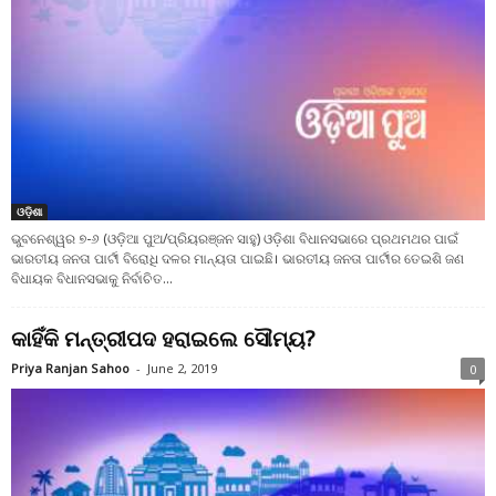
ଓଡ଼ିଶା
ଭୁବନେଶ୍ୱର ୭-୬ (ଓଡ଼ିଆ ପୁଅ/ପ୍ରିୟରଞ୍ଜନ ସାହୁ) ଓଡ଼ିଶା ବିଧାନସଭାରେ ପ୍ରଥମଥର ପାଇଁ
ଭାରତୀୟ ଜନତା ପାର୍ଟୀ ବିରୋଧି ଦଳର ମାନ୍ୟତା ପାଇଛି। ଭାରତୀୟ ଜନତା ପାର୍ଟୀର ତେଇଶି ଜଣ
ବିଧାୟକ ବିଧାନସଭାକୁ ନିର୍ବାଚିତ...
କାହିଁକି ମନ୍ତ୍ରୀପଦ ହରାଇଲେ ସୌମ୍ୟ?
Priya Ranjan Sahoo
-
June 2, 2019
0