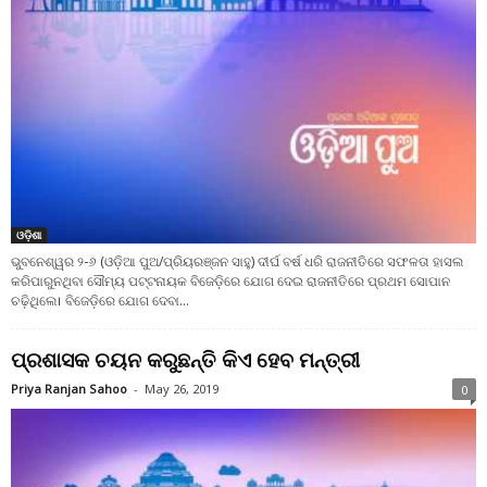
ଓଡ଼ିଶା
ଭୁବନେଶ୍ୱର ୨-୬ (ଓଡ଼ିଆ ପୁଅ/ପ୍ରିୟରଞ୍ଜନ ସାହୁ) ଦୀର୍ଘ ବର୍ଷ ଧରି ରାଜନୀତିରେ ସଫଳତା ହାସଲ
କରିପାରୁନଥିବା ସୌମ୍ୟ ପଟ୍ଟନାୟକ ବିଜେଡ଼ିରେ ଯୋଗ ଦେଇ ରାଜନୀତିରେ ପ୍ରଥମ ସୋପାନ
ଚଢ଼ିଥିଲେ। ବିଜେଡ଼ିରେ ଯୋଗ ଦେବା...
ପ୍ରଶାସକ ଚୟନ କରୁଛନ୍ତି କିଏ ହେବ ମନ୍ତ୍ରୀ
Priya Ranjan Sahoo
-
May 26, 2019
0