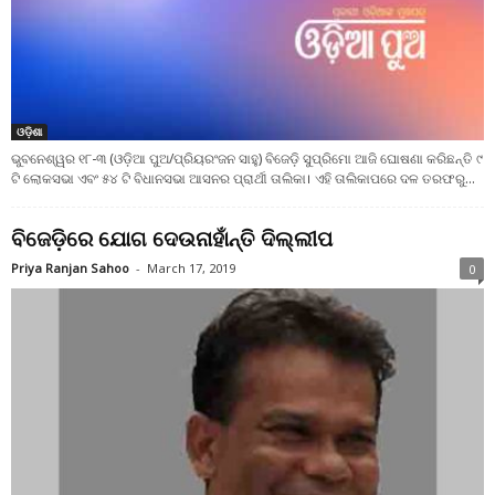
ଓଡ଼ିଶା
ଭୁବନେଶ୍ୱର ୧୮-୩ (ଓଡ଼ିଆ ପୁଅ/ପ୍ରିୟରଂଜନ ସାହୁ) ବିଜେଡ଼ି ସୁପ୍ରିମୋ ଆଜି ଘୋଷଣା କରିଛନ୍ତି ୯
ଟି ଲୋକସଭା ଏବଂ ୫୪ ଟି ବିଧାନସଭା ଆସନର ପ୍ରାର୍ଥୀ ତାଲିକା। ଏହି ତାଲିକାପରେ ଦଳ ତରଫରୁ...
ବିଜେଡ଼ିରେ ଯୋଗ ଦେଉନାହାଁନ୍ତି ଦିଲ୍ଲୀପ
Priya Ranjan Sahoo
-
March 17, 2019
0