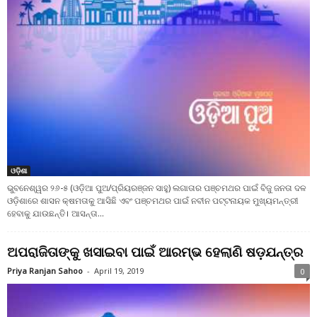
ଓଡ଼ିଶା
ଭୁବନେଶ୍ୱର ୨୬-୫ (ଓଡ଼ିଆ ପୁଅ/ପ୍ରିୟରଞ୍ଜନ ସାହୁ) ଲଗାତାର ପଞ୍ଚମଥର ପାଇଁ ବିଜୁ ଜନତା ଦଳ
ଓଡ଼ିଶାରେ ଶାସନ କ୍ଷମତାକୁ ଆସିଛି ଏବଂ ପଞ୍ଚମଥର ପାଇଁ ନବୀନ ପଟ୍ଟନାୟକ ମୁଖ୍ୟମନ୍ତ୍ରୀ
ହେବାକୁ ଯାଉଛନ୍ତି। ଆସନ୍ତା...
ଅପରାଜିତାଙ୍କୁ ଖସାଇବା ପାଇଁ ଆରମ୍ଭ ହେଲାଣି ଷଡ଼ଯନ୍ତ୍ର
Priya Ranjan Sahoo
-
April 19, 2019
0