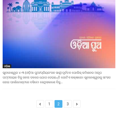
ଓଡ଼ିଶା
ଭୁବନେଶ୍ୱର ୪-୩ (ଓଡ଼ିଆ ପୁଅ/ପ୍ରିୟରଂଜନ ସାହୁ) ପୂର୍ବତନ ପୋଲିସ୍ କମିଶନର ଅରୂପ
ପଟ୍ଟନାୟକ ବିଜୁ ଜନତା ଦଳରେ ଯୋଗ ଦେଇଛନ୍ତି ଗୋଟିଏ ଲକ୍ଷରେ। ଭୁବନେଶ୍ୱରରୁ ସାଂସଦ
ହୋଇ ପାର୍ଲାମେଣ୍ଟରେ ବସିବେ। ସେଥିସକାଶେ ବିଜୁ...
1
2
3