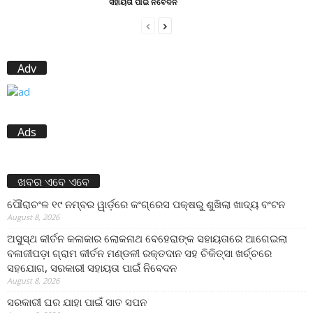
ସହାୟତା ପାଇଁ ନିବେଦନ
Adv
Ads
ଖବର ଏବେ ଏବେ
ପୌରାଚଂଳ ୧୯ ନମ୍ବର ୱାର୍ଡ଼ରେ କଂଗ୍ରେସ ପକ୍ଷରୁ ଶୁଖିଲା ଖାଦ୍ୟ ବଂଟନ
August 8, 2026
ଅସୁସ୍ଥ କୀର୍ତନ କଳାକାର ଲୋକନାଥ ବେହେରାଙ୍କ ସହାୟତାରେ ଆଗେଇଲା
ବଳାଜୀପଡ଼ା ଗ୍ରାମ କୀର୍ତନ ମଣ୍ଡଳୀ ରକ୍ତଦାନ ସହ ଚିକିତ୍ସା ଖର୍ଚ୍ଚରେ
ସହଯୋଗ, ସରକାରୀ ସହାୟତା ପାଇଁ ନିବେଦନ
August 8, 2026
ସରକାରୀ ଘର ଯାହା ପାଇଁ ସାତ ସପନ