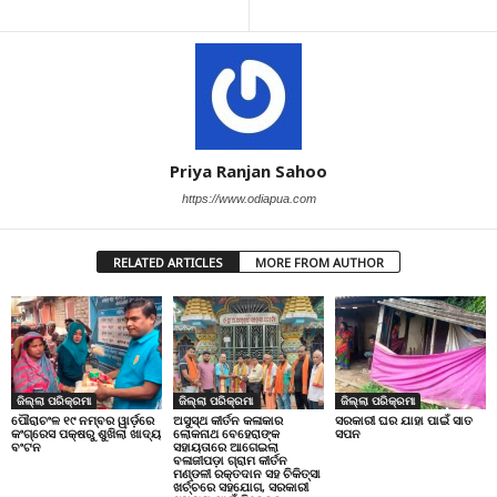
Priya Ranjan Sahoo
https://www.odiapua.com
RELATED ARTICLES
MORE FROM AUTHOR
ଜିଲ୍ଲା ପରିକ୍ରମା
ଜିଲ୍ଲା ପରିକ୍ରମା
ଜିଲ୍ଲା ପରିକ୍ରମା
ପୌରାଚଂଳ ୧୯ ନମ୍ବର ୱାର୍ଡ଼ରେ
ଅସୁସ୍ଥ କୀର୍ତନ କଳାକାର
ସରକାରୀ ଘର ଯାହା ପାଇଁ ସାତ
କଂଗ୍ରେସ ପକ୍ଷରୁ ଶୁଖିଲା ଖାଦ୍ୟ
ଲୋକନାଥ ବେହେରାଙ୍କ
ସପନ
ବଂଟନ
ସହାୟତାରେ ଆଗେଇଲା
ବଳାଜୀପଡ଼ା ଗ୍ରାମ କୀର୍ତନ
ମଣ୍ଡଳୀ ରକ୍ତଦାନ ସହ ଚିକିତ୍ସା
ଖର୍ଚ୍ଚରେ ସହଯୋଗ, ସରକାରୀ