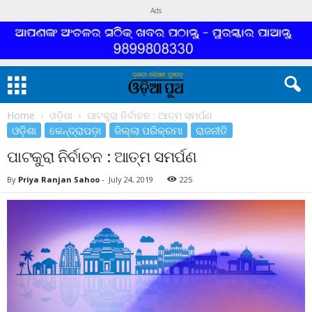
Ads
Home
ଓଡ଼ିଶା
ପାଟକୁରା ନିର୍ବାଚନ : ଆତ୍ମ ସମର୍ପଣ
ଓଡ଼ିଶା
କେନ୍ଦ୍ରାପଡ଼ା
ଜିଲ୍ଲା ପରିକ୍ରମା
ରାଜନୀତି
ପାଟକୁରା ନିର୍ବାଚନ : ଆତ୍ମ ସମର୍ପଣ
By
Priya Ranjan Sahoo
-
July 24, 2019
225