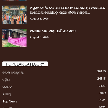
ଅସୁସ୍ଥ କୀର୍ତନ କଳାକାର ଲୋକନାଥ ବେହେରାଙ୍କ ସହାୟତାରେ
ଆଗେଇଲା ବଳାଜୀପଡ଼ା ଗ୍ରାମ କୀର୍ତନ ମଣ୍ଡଳୀ...
August 8, 2026
ସରକାରୀ ଘର ଯାହା ପାଇଁ ସାତ ସପନ
August 8, 2026
POPULAR CATEGORY
39170
ଜିଲ୍ଲା ପରିକ୍ରମା
24318
ଓଡ଼ିଶା
17127
ଭଦ୍ରକ
9169
ଜାତୀୟ
7541
Top News
6275