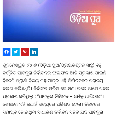
ଭୁବନେଶ୍ୱର ୨୪-୭ (ଓଡ଼ିଆ ପୁଅ/ପ୍ରିୟରଞ୍ଜନ ସାହୁ) ବହୁ
ଚର୍ଚ୍ଚିତ ପାଟକୁରା ନିର୍ବାଚନର ଫଳାଫଳ ଆଜି ପ୍ରକାଶ ପାଇଛି।
ବିଜେପି ପ୍ରାର୍ଥୀ ବିଜୟ ମହାପାତ୍ର ଏହି ନିର୍ବାଚନରେ ପରାଜୟ
ବରଣ କରିଛନ୍ତି। ନିର୍ବାଚନ ତାରିଖ ଘୋଷଣା ପରେ ଆମେ ଖବର
ପ୍ରକାଶ କରିଥିଲୁ : “ପାଟକୁରା ନିର୍ବାଚନ – ଧର୍ମକୁ ଆଖିଠାର”।
ଶେଷରେ ଏହି କଥାହିଁ ସତ୍ୟରେ ପରିଣତ ହେଲା। ନିକଟରେ
ସମାପ୍ତ ହୋଇଥିବା ସାଧାରଣ ନିର୍ବାଚନ ସହିତ ଯଦି ପାଟକୁରା