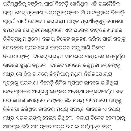
ପରିସ୍ଥିତିରୁ ବଞ୍ଚିବା ପାଇଁ ବିଜେଡ଼ି ଖେଳିଥିଲା ଏହି ରାଜନୈତିକ
ଚାଲ୍। ବେଦ୍ ପ୍ରକାଶ ଅଗ୍ରୱାଲାଙ୍କର ନାଁ ପାଟକୁରାରେ ବିଜେଡ଼ି
ପ୍ରାର୍ଥୀ ପାଇଁ ଘୋଷଣା କରାଗଲା। ତାଙ୍କ ପ୍ରାର୍ଥୀତ୍ତ୍ୱ ଘୋଷଣା
ସମୟରେ ସେ ଭୁବନେଶ୍ୱରରେ ଏକ ଘରୋଇ ଡାକ୍ତରଖାନାରେ
ଚିକିତ୍ସାଧିନ ଥିଲେ। ଦଳୀୟ ଟିକେଟ ଗ୍ରହଣ କରିବା ପାଇଁ ତାଙ୍କୁ
ଯେନତେନ ପ୍ରକାରେଣ ଡାକ୍ତରଖାନାରୁ ଆଣି ଟିକେଟ
ଦିଆଯାଇଥିଲା। ଟିକେଟ୍ ଗ୍ରହଣ ସମୟରେ ମଧ୍ୟ ସେ ସମ୍ପୂର୍ଣ୍ଣ
ଭାବରେ ସୁସ୍ଥ ନଥିଲେ। ଟିକେଟ ପ୍ରଦାନ କରୁଥିବା ଲୋକଙ୍କୁ
ମଧ୍ୟ ସେ ଠିକ୍ ଭାବରେ ଚିହ୍ନିପାରୁ ନଥିବା ନିର୍ଭରଯୋଗ୍ୟ
ସୂତ୍ରରୁ ପ୍ରକାଶ। ବିଜେଡ଼ି ଶିବିର ସ୍ପଷ୍ଟ ଭାବରେ ଜାଣିଥିଲା
ବେଦ ପ୍ରକାଶ ଅଗ୍ରୱାଲାଙ୍କର ଅବସ୍ଥା ସଙ୍କଟାପର୍ଣ୍ଣ ଏବଂ
ଯେକୌଣସି ସମୟରେ ତାଙ୍କର କିଛି ମଧ୍ୟ ଘଟିପାରେ। ତାଙ୍କୁ
ଚିକିତ୍ସା କରିଥିବା ଡାକ୍ତର ମଧ୍ୟ ସ୍ପଷ୍ଚ ଭାବରେ ଏ ତଥ୍ୟ
ମଧ୍ୟ ସରକାରଙ୍କୁ ଦେଇସାରିଥିଲେ। ଦଳୀୟ ଟିକେଟ ନେବାଠାରୁ
ଆରମ୍ଭ କରି ନାମାଙ୍କନ ପତ୍ର ଦାଖଲ ପର୍ଯ୍ୟନ୍ତ ବେଦ୍