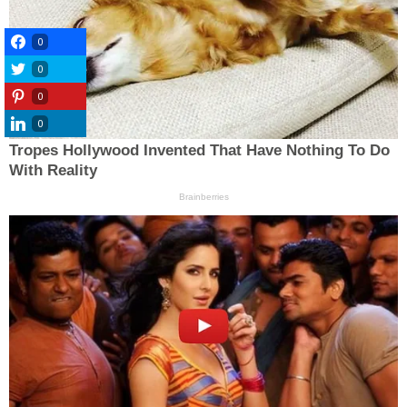
0
0
0
0