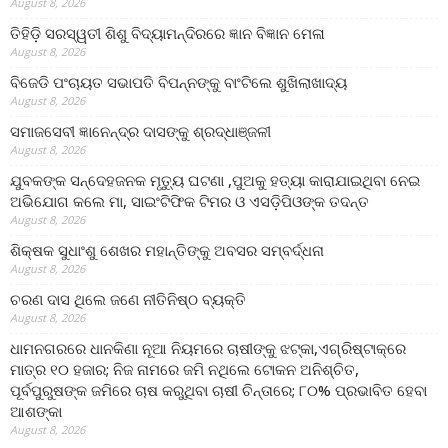
August 8, 2026
ତିହିଡି଼ ସରସ୍ୱତୀ ଶିଶୁ ବିଦ୍ୟାମନ୍ଦିରରେ ଜ୍ଞାନ ବିଜ୍ଞାନ ମେଳା
August 8, 2026
ବିଜେଡି ପଂଚାୟତ ସଭାପତି ବିପନ୍ନଙ୍କୁ ବାଂଟିଲେ ଶୁଖିଲାଖାଦ୍ୟ
August 8, 2026
ସମାଜସେବୀ ଜ୍ଞାନେନ୍ଦ୍ର ଦାସଙ୍କୁ ଶ୍ରଦ୍ଧାଞ୍ଜଳୀ
August 8, 2026
ଯୁବକଙ୍କ ସନ୍ଦେହଜନକ ମୃତ୍ୟୁ ଘଟଣା ,ପୁଅକୁ ହତ୍ୟା କାରାଯାଇଥିବା ନେଇ
ଅଭିଯୋଗ କଲେ ମା, ସାଇଂଟିଫିକ ଟିମର ଓ ଏସଡ଼ିପିଓଙ୍କ ତଦନ୍ତ
August 8, 2026
ଶିକ୍ଷକ ସୁଧାଂଶୁ ଶେଖର ମହାନ୍ତିଙ୍କୁ ଅବସର ସମ୍ବର୍ଦ୍ଧନା
August 8, 2026
ଚରଣ ଦାସ ଥିଲେ ଜଣେ ନୀତିନିଷ୍ଠ ବ୍ୟକ୍ତି
August 8, 2026
ଧାମନଗରରେ ଧାନକିଣା ନୂଆ ନିୟମରେ ଚାଷୀଙ୍କୁ ଝଟ୍‌କା,ଏଗ୍ରିଷ୍ଟାକ୍‌ରେ
ମାତ୍ର ୧୦ ହଜାର; ନିଜ ନାମରେ ଜମି ନଥିଲେ ଟୋକନ ଅନିଶ୍ଚିତ,
ପୂର୍ବପୁରୁଷଙ୍କ ଜମିରେ ଚାଷ କରୁଥିବା ଚାଷୀ ଚିନ୍ତାରେ; ୮୦% ପ୍ରଭାବିତ ହେବା
ଆଶଙ୍କା
August 8, 2026