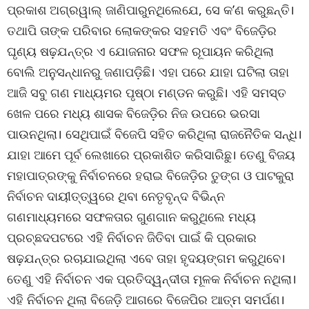
ପ୍ରକାଶ ଅଗ୍ରୱାଲ୍ ଜାଣିପାରୁନଥିଲେଯେ, ସେ କ’ଣ କରୁଛନ୍ତି।
ତଥାପି ତାଙ୍କ ପରିବାର ଲୋକଙ୍କର ସହମତି ଏବଂ ବିଜେଡ଼ିର
ଘୃଣ୍ୟ ଷଢ଼ଯନ୍ତ୍ର ଏ ଯୋଜନାର ସଫଳ ରୂପାୟନ କରିଥିଲା
ବୋଲି ଅନୁସନ୍ଧାନରୁ ଜଣାପଡ଼ିଛି। ଏହା ପରେ ଯାହା ଘଟିଲା ତାହା
ଆଜି ସବୁ ଗଣ ମାଧ୍ୟମର ପୃଷ୍ଠା ମଣ୍ଡନ କରୁଛି। ଏହି ସମସ୍ତ
ଖେଳ ପରେ ମଧ୍ୟ ଶାସକ ବିଜେଡ଼ିର ନିଜ ଉପରେ ଭରସା
ପାଉନଥିଲା। ସେଥିପାଇଁ ବିଜେପି ସହିତ କରିଥିଲା ରାଜନୈତିକ ସନ୍ଧି।
ଯାହା ଆମେ ପୂର୍ବ ଲେଖାରେ ପ୍ରକାଶିତ କରିସାରିଛୁ। ତେଣୁ ବିଜୟ
ମହାପାତ୍ରଙ୍କୁ ନିର୍ବାଚନରେ ହରାଇ ବିଜେଡ଼ିର ତୁଙ୍ଗ ଓ ପାଟକୁରା
ନିର୍ବାଚନ ଦାୟୀତ୍ତ୍ୱରେ ଥିବା ନେତୃବୃନ୍ଦ ବିଭିନ୍ନ
ଗଣମାଧ୍ୟମରେ ସଫଳତାର ଗୁଣଗାନ କରୁଥିଲେ ମଧ୍ୟ
ପ୍ରଚ୍ଛଦପଟରେ ଏହି ନିର୍ବାଚନ ଜିତିବା ପାଇଁ କି ପ୍ରକାର
ଷଢ଼ଯନ୍ତ୍ର ରଚାଯାଇଥିଲା ଏବେ ତାହା ହୃଦୟଙ୍ଗମ କରୁଥିବେ।
ତେଣୁ ଏହି ନିର୍ବାଚନ ଏକ ପ୍ରତିଦ୍ୱନ୍ଦୀତା ମୂଳକ ନିର୍ବାଚନ ନଥିଲା।
ଏହି ନିର୍ବାଚନ ଥିଲା ବିଜେଡ଼ି ଆଗରେ ବିଜେପିର ଆତ୍ମ ସମର୍ପଣ।