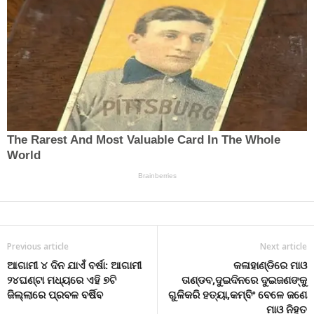
Previous article
Next article
ଆଗାମୀ ୪ ଦିନ ଯାଏଁ ବର୍ଷା: ଆଗାମୀ
କଳାହାଣ୍ଡିରେ ମାଓ
୨୪ଘଣ୍ଟା ମଧ୍ୟରେ ଏହି ୭ଟି
ତାଣ୍ଡବ,ଦୁଇଦିନରେ ଦୁଇଜଣଙ୍କୁ
ଜିଲ୍ଲାରେ ପ୍ରବଳ ବର୍ଷିବ
ଗୁଳିକରି ହତ୍ୟା,କମ୍ବିଂ ବେଳେ ଜଣେ
ମାଓ ନିହତ