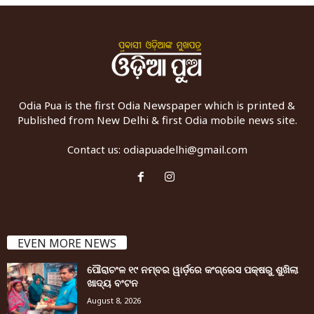
Odia Pua is the first Odia Newspaper which is printed &
Published from New Delhi & first Odia mobile news site.
Contact us:
odiapuadelhi@gmail.com
EVEN MORE NEWS
ପୌରାଚଂଳ ୧୯ ନମ୍ବର ୱାର୍ଡ଼ରେ କଂଗ୍ରେସ ପକ୍ଷରୁ ଶୁଖିଲା
ଖାଦ୍ୟ ବଂଟନ
August 8, 2026