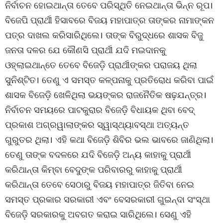
ନିର୍ବାଚନ ହୋଇଥାନ୍ତା ତେବେ ପରିସ୍ଥିତି ନେଇଥାନ୍ତା ଭିନ୍ନ ରୂପ।
ବିଜେପି ପ୍ରାର୍ଥୀ ହିସାବରେ ବିଜୟ ମହାପାତ୍ର ତାଙ୍କର ନାମାଙ୍କନ
ପତ୍ର ଦାଖଲ କରିସାରିଥିଲେ। ତାଙ୍କ ବିରୁଦ୍ଧରେ ଶାସକ ବିଜୁ
ଜନତା ଦଳର ଯେ କୌଣସି ପ୍ରାର୍ଥୀ ଯଦି ମଇଦାନକୁ
ଓହ୍ଲାଇଥାନ୍ତେ ତେବେ ବିଜେଡ଼ି ପ୍ରାର୍ଥୀଙ୍କର ପରାଜୟ ଥିଲା
ସୁନିଶ୍ଟିତ। ତେଣୁ ଏ ସମସ୍ତ କଳ୍ପନାକୁ ପ୍ରତିରୋଧ କରିବା ପାଇଁ
ଶାସକ ବିଜେଡ଼ି ଖେଳିଥିଲା ଭୟଙ୍କର ରାଜନୈତିକ ଷଢ଼ଯନ୍ତ୍ର।
ନିର୍ବାଚନ ସମୟରେ ପାଟକୁରାର ବିଜେଡ଼ି ବିଧାୟକ ଥିବା ବେଦ୍
ପ୍ରକାଶ ଅଗ୍ରୱାଲାଙ୍କର ସ୍ୱାସ୍ଥ୍ୟାବସ୍ଥା ଅତ୍ୟନ୍ତ
ଗୁରୁତର ଥିଲା। ଏହି କଥା ବିଜେଡ଼ି ଶିବିର ଭଲ ଭାବରେ ଜାଣିଥିଲା।
ତେଣୁ ତାଙ୍କ ବଦଳରେ ଯଦି ବିଜେଡ଼ି ଅନ୍ୟ କାହାକୁ ପ୍ରାର୍ଥୀ
କରିଥାନ୍ତା କିମ୍ବା ବେଦୁଙ୍କ ପରିବାରରୁ କାହାକୁ ପ୍ରାର୍ଥୀ
କରିଥାନ୍ତା ତେବେ ସେଠାରୁ ବିଜୟ ମହାପାତ୍ର ଜିତିବା ନେଇ
ସମସ୍ତ ପ୍ରକାର ସରକାରୀ ଏବଂ ବେସରକାରୀ ଗୁଇନ୍ଦା ସଂସ୍ଥା
ବିଜେଡ଼ି ସରକାରକୁ ଅବଗତ କରାଇ ସାରିଥିଲେ। ସେଣୁ ଏହି