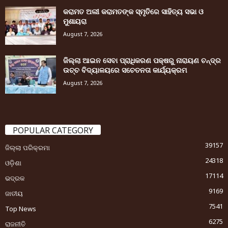
କରାମତ ଅଲୀ କରାମତଙ୍କ ସ୍ମୃତିରେ ସାହିତ୍ୟ ସଭା ଓ
ମୁଶାୟରା
August 7, 2026
ଜିଲ୍ଲା ଆଇନ ସେବା ପ୍ରାଧିକରଣ ପକ୍ଷରୁ ନାରାୟଣ ଚନ୍ଦ୍ର
ଉଚ୍ଚ ବିଦ୍ୟାଳୟରେ ସଚେତନତା କାର୍ଯ୍ୟକ୍ରମ
August 7, 2026
POPULAR CATEGORY
39157
ଜିଲ୍ଲା ପରିକ୍ରମା
24318
ଓଡ଼ିଶା
17114
ଭଦ୍ରକ
9169
ଜାତୀୟ
7541
Top News
6275
ରାଜନୀତି