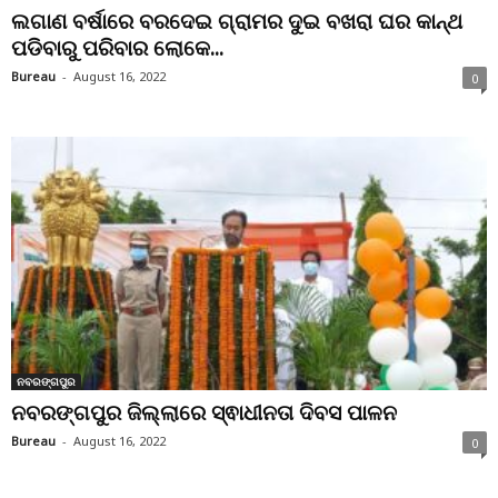
ଲଗାଣ ବର୍ଷାରେ ବରଦେଇ ଗ୍ରାମର ଦୁଇ ବଖରା ଘର କାନ୍ଥ
ପଡିବାରୁ ପରିବାର ଲୋକେ...
Bureau
-
August 16, 2022
0
ନବରଙ୍ଗପୁର
ନବରଙ୍ଗପୁର ଜିଲ୍ଲାରେ ସ୍ଵାଧୀନତା ଦିବସ ପାଳନ
Bureau
-
August 16, 2022
0