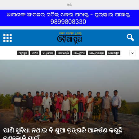
Ads
ଅନୁଗୁଳ
କଟକ
କନ୍ଧମାଳ
କଳାହାଣ୍ଡି
କେନ୍ଦୁଝର
କେନ୍ଦ୍ରାପଡ଼ା
କୋରାପୁଟ
ପାଣି ସୁବିଧା ନଥାଇ ବି ଶୁଆ ଡ଼ଙ୍ଗରି ଆକର୍ଷଣ କରୁଛି
ବଣଭୋଜି ପାଇଁ