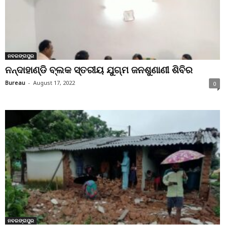
ନବରଙ୍ଗପୁର
ନନ୍ଦାହାଣ୍ଡି ବ୍ଲକ ସ୍ତରୀୟ ଯୁଗ୍ମ ଜନଶୁଣାଣୀ ଶିବିର
Bureau
-
August 17, 2022
0
ନବରଙ୍ଗପୁର