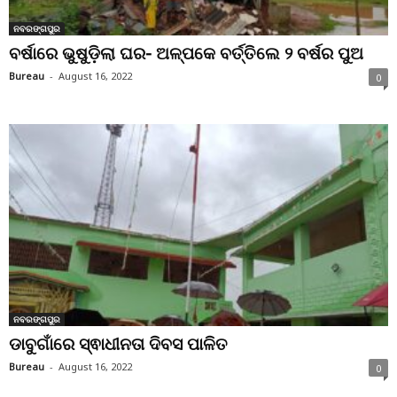
ନବରଙ୍ଗପୁର
ବର୍ଷାରେ ଭୁଷୁଡ଼ିଲା ଘର- ଅଳ୍ପକେ ବର୍ତ୍ତିଲେ ୨ ବର୍ଷର ପୁଅ
Bureau
-
August 16, 2022
0
ନବରଙ୍ଗପୁର
ଡାବୁଗାଁରେ ସ୍ଵାଧୀନତା ଦିବସ ପାଳିତ
Bureau
-
August 16, 2022
0