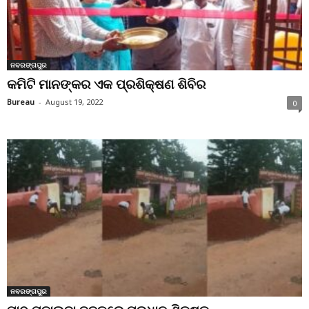
ନବରଙ୍ଗପୁର
କମିଟି ମାନଙ୍କର ଏକ ପ୍ରଶିକ୍ଷଣ ଶିବିର
Bureau
-
August 19, 2022
0
ନବରଙ୍ଗପୁର