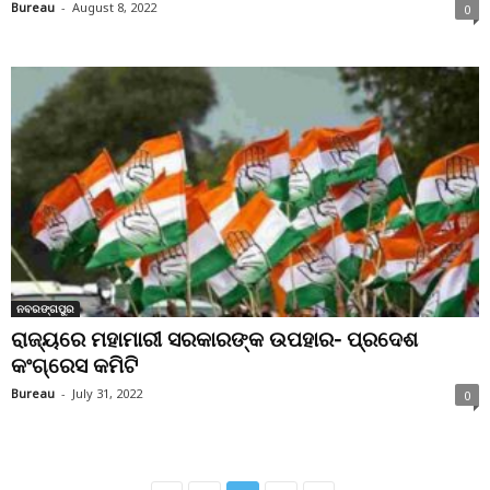
Bureau
-
August 8, 2022
0
ନବରଙ୍ଗପୁର
ରାଜ୍ୟରେ ମହାମାରୀ ସରକାରଙ୍କ ଉପହାର- ପ୍ରଦେଶ
କଂଗ୍ରେସ କମିଟି
Bureau
-
July 31, 2022
0