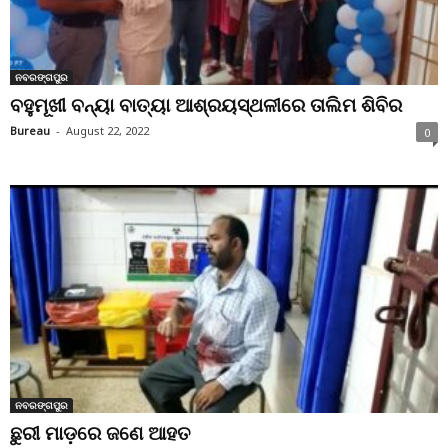
ନବରଙ୍ଗପୁର
ବହୁମୂଖୀ ବନ୍ୟା ବାତ୍ୟା ଆଶ୍ରୟସ୍ଥଳୀରେ ତାଲିମ ଶିବିର
Bureau
-
August 22, 2022
0
ନବରଙ୍ଗପୁର
ଛୁରୀ ମାଡ଼ରେ ଜଣେ ଆହତ