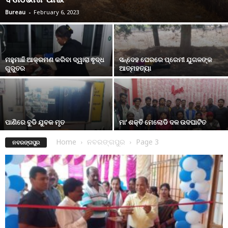
Bureau
-
February 6, 2023
ମହୁମାଛି ଆକ୍ରମଣ କରିବା ଦ୍ୱାରା ଵୃଦ୍ଧ
ସନ୍ଦେହ ଘେରରେ ପ୍ରେମୀ ଯୁଗଳଙ୍କ
ଗୁରୁତର
ଆତ୍ମହତ୍ୟା
ପାଣିରେ ବୁଡି ଯୁବକ ମୃତ
ମା’ ଶକ୍ତି ମେଲୋଡି ଦଳ ଉଦଘାଟିତ
Home
ନବରଙ୍ଗପୁର
Page 3
ନବରଙ୍ଗପୁର