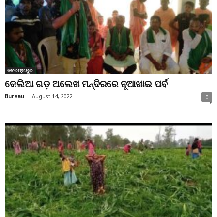
ନବରଙ୍ଗପୁର
କେଲିଆ ଗଡ଼ ଅଲେଖ ମନ୍ଦିରରେ ନୂଆଖାଇ ପର୍ବ
Bureau
-
August 14, 2022
0