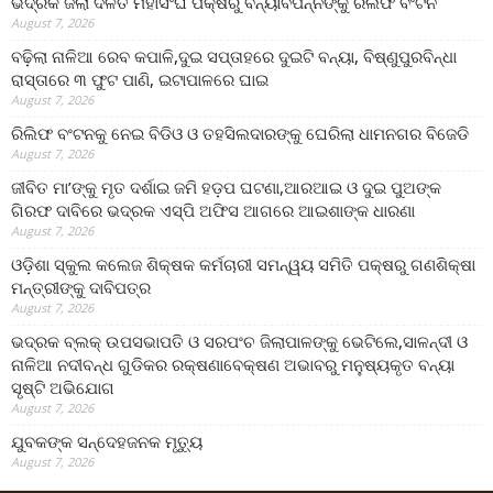
ଭଦ୍ରକ ଜିଲା ଦଳିତ ମହାସଂଘ ପକ୍ଷରୁ ବନ୍ୟାବିପନ୍ନଙ୍କୁ ରିଲିଫ ବଂଟନ
August 7, 2026
ବଢ଼ିଲା ନାଳିଆ ରେବ କପାଳି,ଦୁଇ ସପ୍ତାହରେ ଦୁଇଟି ବନ୍ୟା, ବିଷ୍ଣୁପୁରବିନ୍ଧା
ରାସ୍ତାରେ ୩ ଫୁଟ ପାଣି, ଇଟାପାଳରେ ଘାଇ
August 7, 2026
ରିଲିଫ ବଂଟନକୁ ନେଇ ବିଡିଓ ଓ ତହସିଲଦାରଙ୍କୁ ଘେରିଲା ଧାମନଗର ବିଜେଡି
August 7, 2026
ଜୀବିତ ମା’ଙ୍କୁ ମୃତ ଦର୍ଶାଇ ଜମି ହଡ଼ପ ଘଟଣା,ଆରଆଇ ଓ ଦୁଇ ପୁଅଙ୍କ
ଗିରଫ ଦାବିରେ ଭଦ୍ରକ ଏସ୍‌ପି ଅଫିସ ଆଗରେ ଆଇଶାଙ୍କ ଧାରଣା
August 7, 2026
ଓଡ଼ିଶା ସ୍କୁଲ କଲେଜ ଶିକ୍ଷକ କର୍ମଚାରୀ ସମନ୍ୱୟ ସମିତି ପକ୍ଷରୁ ଗଣଶିକ୍ଷା
ମନ୍ତ୍ରୀଙ୍କୁ ଦାବିପତ୍ର
August 7, 2026
ଭଦ୍ରକ ବ୍ଲକ୍ ଉପସଭାପତି ଓ ସରପଂଚ ଜିଲାପାଳଙ୍କୁ ଭେଟିଲେ,ସାଳନ୍ଦୀ ଓ
ନାଳିଆ ନଦୀବନ୍ଧ ଗୁଡିକର ରକ୍ଷଣାବେକ୍ଷଣ ଅଭାବରୁ ମନୁଷ୍ୟକୃତ ବନ୍ୟା
ସୃଷ୍ଟି ଅଭିଯୋଗ
August 7, 2026
ଯୁବକଙ୍କ ସନ୍ଦେହଜନକ ମୃତ୍ୟୁ
August 7, 2026