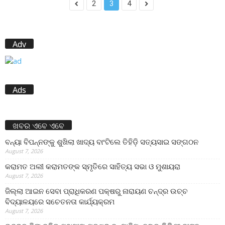
2
3
4
Adv
Ads
ଖବର ଏବେ ଏବେ
ବନ୍ୟା ବିପନ୍ନଙ୍କୁ ଶୁଖିଲା ଖାଦ୍ୟ ବାଂଟିଲେ ତିହିଡି଼ ସତ୍ୟସାଇ ସଙ୍ଗଠନ
August 7, 2026
କରାମତ ଅଲୀ କରାମତଙ୍କ ସ୍ମୃତିରେ ସାହିତ୍ୟ ସଭା ଓ ମୁଶାୟରା
August 7, 2026
ଜିଲ୍ଲା ଆଇନ ସେବା ପ୍ରାଧିକରଣ ପକ୍ଷରୁ ନାରାୟଣ ଚନ୍ଦ୍ର ଉଚ୍ଚ
ବିଦ୍ୟାଳୟରେ ସଚେତନତା କାର୍ଯ୍ୟକ୍ରମ
August 7, 2026