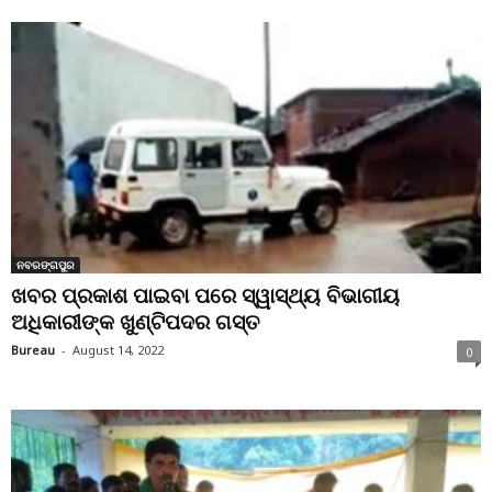
ନବରଙ୍ଗପୁର
ଖବର ପ୍ରକାଶ ପାଇବା ପରେ ସ୍ୱାସ୍ଥ୍ୟ ବିଭାଗୀୟ
ଅଧିକାରୀଙ୍କ ଖୁଣ୍ଟିପଦର ଗସ୍ତ
Bureau
-
August 14, 2022
0