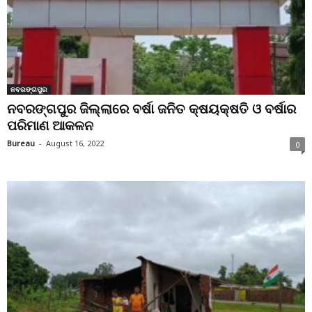
ନବରଙ୍ଗପୁର
ନବରଙ୍ଗପୁର ଜିଲ୍ଲାରେ ବର୍ଷା ଜନିତ କ୍ଷୟକ୍ଷତି ଓ ବର୍ଷାର
ପରିମାଣ ଆକଳନ
Bureau
-
August 16, 2022
0