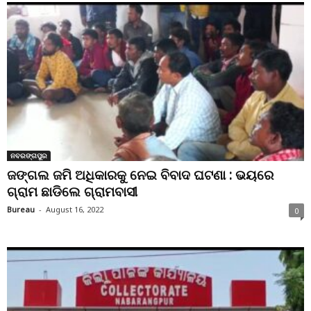
ନବରଙ୍ଗପୁର
ଜଙ୍ଗଲ ଜମି ଅଧିକାରକୁ ନେଇ ବିବାଦ ଘଟଣା : ଭୟରେ
ଗ୍ରାମ ଛାଡିଲେ ଗ୍ରାମବାସୀ
Bureau
-
August 16, 2022
0