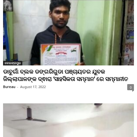
ନବରଙ୍ଗପୁର
ଡାବୁଗାଁ ବ୍ଲକ ଡଙ୍ଗରିଗୁଡା ପଞ୍ଚାୟତର ଯୁବକ
ଜିଲ୍ଲାପାଳଙ୍କ ଦ୍ଵାରା ‘ସାହସିକତା ସମ୍ମାନ’ ରେ ସମ୍ମାନୀତ
Bureau
-
August 17, 2022
0