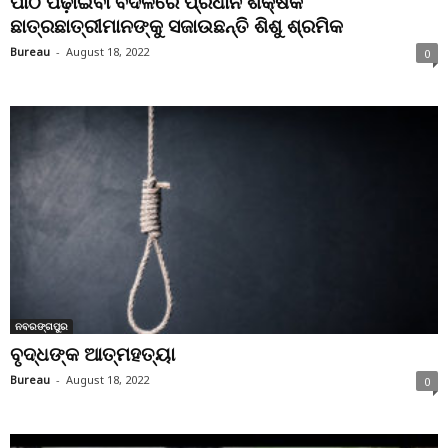
ପାଠ ପଢ଼ାଇବା ବଦଳରେ ପ୍ରଧାନ ଶିକ୍ଷକ
ଛାତ୍ରଛାତ୍ରୀମାନଙ୍କୁ ସଜାଉଛନ୍ତି ଶିଶୁ ଶ୍ରମିକ
Bureau
-
August 18, 2022
0
ନବରଙ୍ଗପୁର
ବୃଦ୍ଧଙ୍କ ଆତ୍ମହତ୍ୟା
Bureau
-
August 18, 2022
0