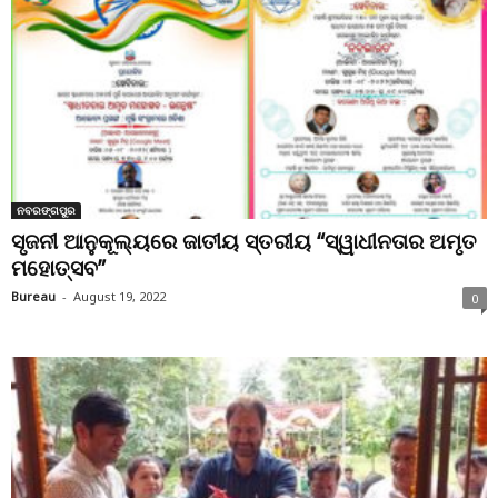
ନବରଙ୍ଗପୁର
ସୃଜନୀ ଆନୁକୂଲ୍ୟରେ ଜାତୀୟ ସ୍ତରୀୟ “ସ୍ୱାଧୀନତାର ଅମୃତ
ମହୋତ୍ସବ”
Bureau
-
August 19, 2022
0