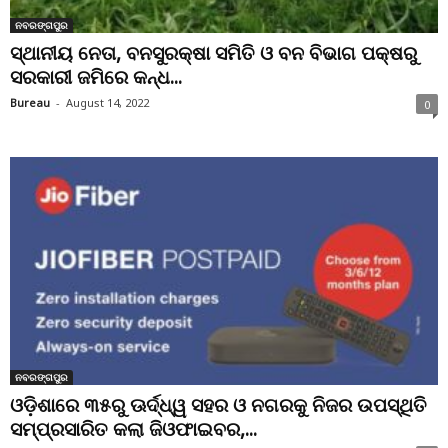
ନବରଙ୍ଗପୁର
ସ୍ଥାନୀୟ ନେତା, ବନସୁରକ୍ଷା ସମିତି ଓ ବନ ବିଭାଗ ପକ୍ଷରୁ
ସରକାରୀ ଜମିରେ କନ୍ଧ...
Bureau
-
August 14, 2022
0
ନବରଙ୍ଗପୁର
ଓଡ଼ିଶାରେ ୩୫ରୁ ଊର୍ଦ୍ଧ୍ୱ ସହର ଓ ନଗରକୁ ନିଜର ଉପସ୍ଥିତି
ସମ୍ପ୍ରସାରିତ କଲା ଜିଓଫାଇବର,...