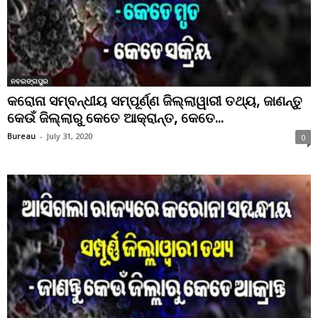
ନବରଙ୍ଗପୁର
କରୋନା ସମ୍ବନ୍ଧୀୟ ସମ୍ପୂର୍ଣ୍ଣ ଜିଲ୍ଲାୱାରୀ ତଥ୍ୟ, ଜାଣନ୍ତୁ
କେଉଁ ଜିଲ୍ଲାରୁ କେତେ ଆକ୍ରାନ୍ତ, କେତେ...
Bureau
-
July 31, 2020
0