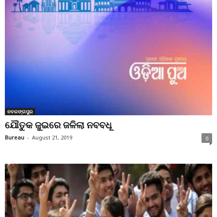
ନବରଙ୍ଗପୁର
ଯୌତୁକ ଜୁଇରେ ଜଳିଲା ନବବଧୂ
Bureau
-
August 21, 2019
0