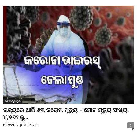
ନବରଙ୍ଗପୁର
ରାଜ୍ୟରେ ଆଜି ୬୩ କରୋନା ମୃତ୍ୟୁ – ମୋଟ ମୃତ୍ୟୁ ସଂଖ୍ୟା
୪,୬୬୨ କୁ...
Bureau
-
July 12, 2021
0