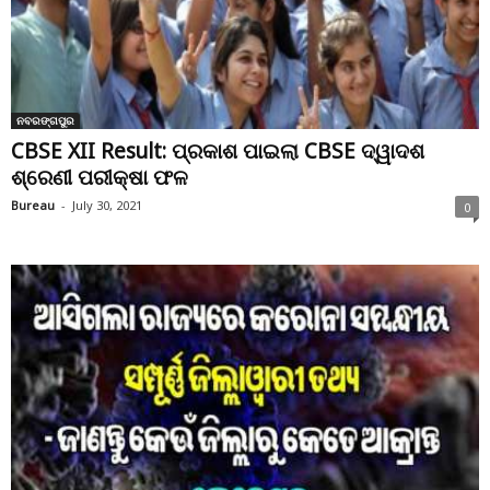
ନବରଙ୍ଗପୁର
CBSE XII Result: ପ୍ରକାଶ ପାଇଲା CBSE ଦ୍ୱାଦଶ
ଶ୍ରେଣୀ ପରୀକ୍ଷା ଫଳ
Bureau
-
July 30, 2021
0