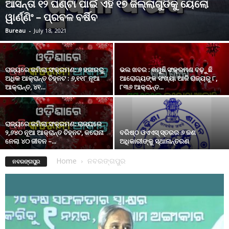
ଆସନ୍ତା ୧୨ ଘଣ୍ଟା ପାଇଁ ଏହି ୧୭ ଜିଲ୍ଲାଗୁଡିକୁ ୟେଲୋ
ୱାର୍ଣ୍ଣିଂ – ପ୍ରବଳ ବର୍ଷିବ
Bureau
-
July 18, 2021
ରାଜ୍ୟରେ କମିଲା ସଂକ୍ରମଣ: ୬ ହଜାରରୁ
ଭଲ ଖବର : କମୁଛି ସଂକ୍ରମଣ ବଢ଼ୁଛି
ଅଧିକ ଆକ୍ରାନ୍ତ ଚିହ୍ନଟ : ୬,୧୧୮ ନୂଆ
ଆରୋଗ୍ୟଙ୍କ ସଂଖ୍ୟା ଆଜି ରାଜ୍ୟରୁ ୮,
ଆକ୍ରାନ୍ତ, ୪୧...
୮୩୬ ଆକ୍ରାନ୍ତ...
ରାଜ୍ୟରେ କମିଲା ସଂକ୍ରମଣ: ରାଜ୍ୟରେ
୨,୬୪୦ ନୂଆ ଆକ୍ରାନ୍ତ ଚିହ୍ନଟ, କରୋନା
ବରିଷ୍ଠ ଓଏଏସ୍ ସ୍ତରର ୬ ଜଣ
ନେଲା ୪୦ ଜୀବନ –...
ଅଧିକାରୀଙ୍କୁ ସ୍ଥାନାନ୍ତରଣ
Home
ନବରଙ୍ଗପୁର
ନବରଙ୍ଗପୁର