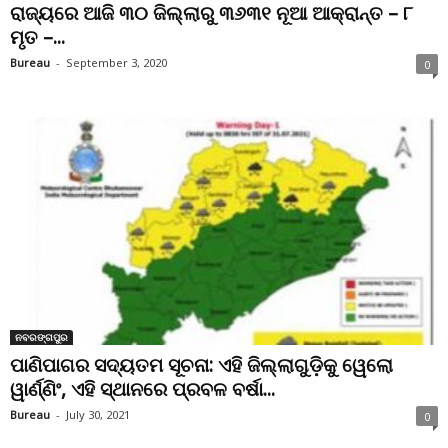
ରାଜ୍ୟରେ ଆଜି ୩୦ ଜିଲ୍ଲାରୁ ୩୬୩୧ ନୂଆ ଆକ୍ରାନ୍ତ – ୮
ମୃତ –...
Bureau
-
September 3, 2020
0
ନବରଙ୍ଗପୁର
ପାଣିପାଗର ସଦ୍ୟତମ ସୂଚନା: ଏହି ଜିଲ୍ଲାଗୁଡ଼ିକୁ ୱେଲୋ
ୱାର୍ଣ୍ଣିଂ, ଏହି ସ୍ଥାନରେ ପ୍ରବଳ ବର୍ଷା...
Bureau
-
July 30, 2021
0