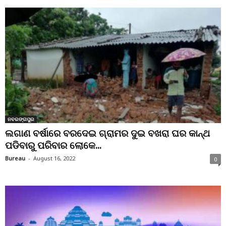
ନବରଙ୍ଗପୁର
ଲଗାଣ ବର୍ଷାରେ ବରଦେଇ ଗ୍ରାମର ଦୁଇ ବଖରା ଘର କାନ୍ଥ
ପଡିବାରୁ ପରିବାର ଲୋକେ...
Bureau
-
August 16, 2022
0