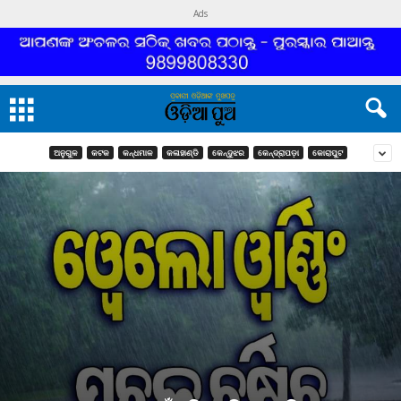
Ads
ଅନୁଗୁଳ
କଟକ
କନ୍ଧମାଳ
କଳାହାଣ୍ଡି
କେନ୍ଦୁଝର
କେନ୍ଦ୍ରାପଡ଼ା
କୋରାପୁଟ