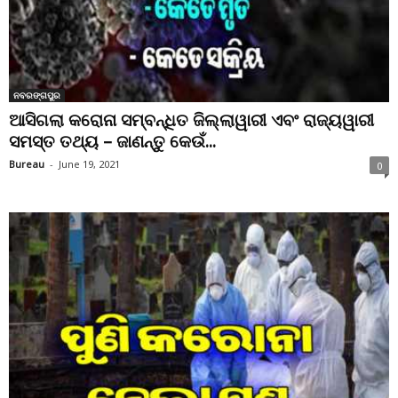
ନବରଙ୍ଗପୁର
ଆସିଗଲା କରୋନା ସମ୍ବନ୍ଧିତ ଜିଲ୍ଲାୱାରୀ ଏବଂ ରାଜ୍ୟୱାରୀ
ସମସ୍ତ ତଥ୍ୟ – ଜାଣନ୍ତୁ କେଉଁ...
Bureau
-
June 19, 2021
0