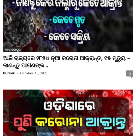
ନବରଙ୍ଗପୁର
ଆଜି ରାଜ୍ୟରେ ୨୮୫୪ ନୂଆ କରୋନା ଆକ୍ରାନ୍ତ, ୧୫ ମୃତ୍ୟୁ –
ଜାଣନ୍ତୁ ଆପଣଙ୍କ...
Bureau
-
October 10, 2020
0