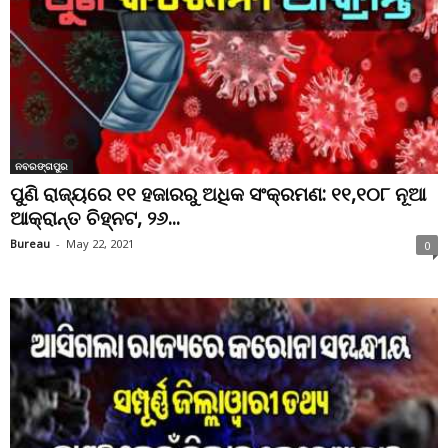
ନବରଙ୍ଗପୁର
ପୁଣି ରାଜ୍ୟରେ ୧୧ ହଜାରରୁ ଅଧିକ ସଂକ୍ରମଣ: ୧୧,୧୦୮ ନୂଆ
ଆକ୍ରାନ୍ତ ଚିହ୍ନଟ, ୨୬...
Bureau
-
May 22, 2021
0