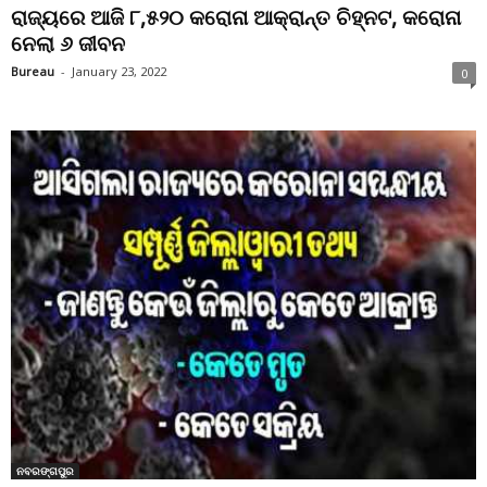
ରାଜ୍ୟରେ ଆଜି ୮,୫୨୦ କରୋନା ଆକ୍ରାନ୍ତ ଚିହ୍ନଟ, କରୋନା
ନେଲା ୬ ଜୀବନ
Bureau
-
January 23, 2022
0
ନବରଙ୍ଗପୁର