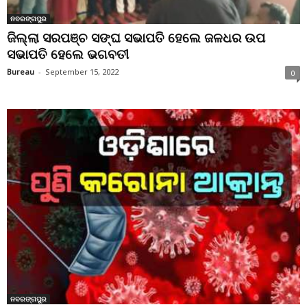
ନବରଙ୍ଗପୁର
ଜିଲ୍ଲା ସରପଞ୍ଚ ସଙ୍ଘ ସଭାପତି ହେଲେ ଜଳଧର ଉପ
ସଭାପତି ହେଲେ ଭଗବତୀ
Bureau
-
September 15, 2022
0
ନବରଙ୍ଗପୁର