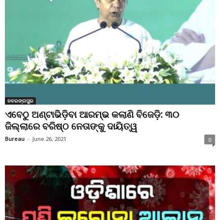
ନବରଙ୍ଗପୁର
ଏବେଠୁ ଅଣ୍ଟାଭିଡ଼ିବା ଆରମ୍ଭ କଲାଣି ବିଜେଡ଼ି: ୩୦
ଜିଲ୍ଲାରେ ବରିଷ୍ଠ ନେତାଙ୍କୁ ଦାୟିତ୍ୱ
Bureau
-
June 26, 2021
0