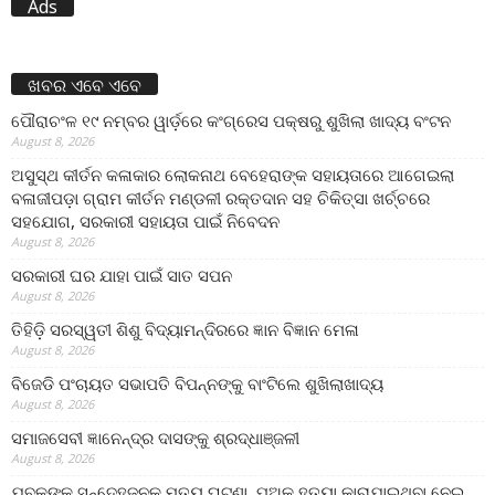
Ads
ଖବର ଏବେ ଏବେ
ପୌରାଚଂଳ ୧୯ ନମ୍ବର ୱାର୍ଡ଼ରେ କଂଗ୍ରେସ ପକ୍ଷରୁ ଶୁଖିଲା ଖାଦ୍ୟ ବଂଟନ
August 8, 2026
ଅସୁସ୍ଥ କୀର୍ତନ କଳାକାର ଲୋକନାଥ ବେହେରାଙ୍କ ସହାୟତାରେ ଆଗେଇଲା
ବଳାଜୀପଡ଼ା ଗ୍ରାମ କୀର୍ତନ ମଣ୍ଡଳୀ ରକ୍ତଦାନ ସହ ଚିକିତ୍ସା ଖର୍ଚ୍ଚରେ
ସହଯୋଗ, ସରକାରୀ ସହାୟତା ପାଇଁ ନିବେଦନ
August 8, 2026
ସରକାରୀ ଘର ଯାହା ପାଇଁ ସାତ ସପନ
August 8, 2026
ତିହିଡି଼ ସରସ୍ୱତୀ ଶିଶୁ ବିଦ୍ୟାମନ୍ଦିରରେ ଜ୍ଞାନ ବିଜ୍ଞାନ ମେଳା
August 8, 2026
ବିଜେଡି ପଂଚାୟତ ସଭାପତି ବିପନ୍ନଙ୍କୁ ବାଂଟିଲେ ଶୁଖିଲାଖାଦ୍ୟ
August 8, 2026
ସମାଜସେବୀ ଜ୍ଞାନେନ୍ଦ୍ର ଦାସଙ୍କୁ ଶ୍ରଦ୍ଧାଞ୍ଜଳୀ
August 8, 2026
ଯୁବକଙ୍କ ସନ୍ଦେହଜନକ ମୃତ୍ୟୁ ଘଟଣା ,ପୁଅକୁ ହତ୍ୟା କାରାଯାଇଥିବା ନେଇ