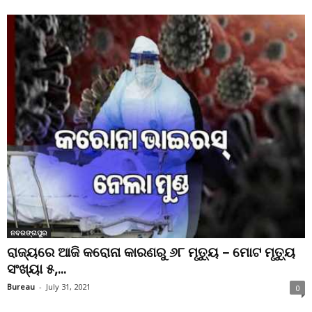
ନବରଙ୍ଗପୁର
ରାଜ୍ୟରେ ଆଜି କରୋନା କାରଣରୁ ୬୮ ମୃତ୍ୟୁ – ମୋଟ ମୃତ୍ୟୁ
ସଂଖ୍ୟା ୫,...
Bureau
-
July 31, 2021
0