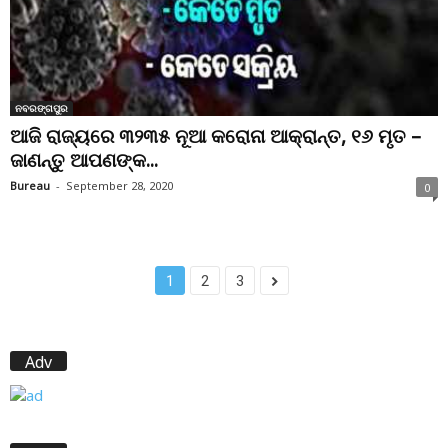
ନବରଙ୍ଗପୁର
ଆଜି ରାଜ୍ୟରେ ୩୨୩୫ ନୂଆ କରୋନା ଆକ୍ରାନ୍ତ, ୧୬ ମୃତ –
ଜାଣନ୍ତୁ ଆପଣଙ୍କ...
Bureau
-
September 28, 2020
0
1
2
3
Adv