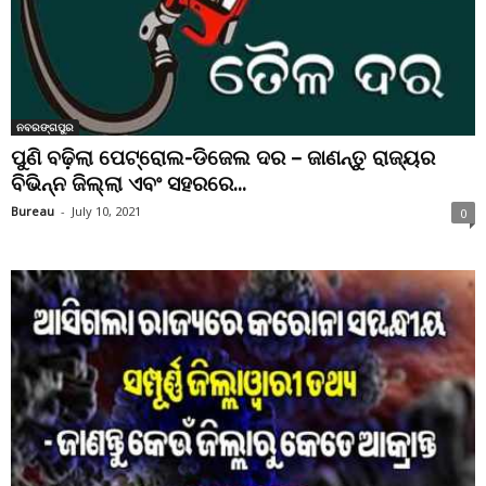
ନବରଙ୍ଗପୁର
ପୁଣି ବଢ଼ିଲା ପେଟ୍ରୋଲ-ଡିଜେଲ ଦର – ଜାଣନ୍ତୁ ରାଜ୍ୟର
ବିଭିନ୍ନ ଜିଲ୍ଲା ଏବଂ ସହରରେ...
Bureau
-
July 10, 2021
0