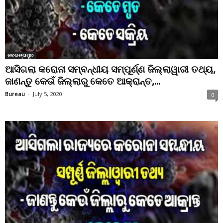
ନବରଙ୍ଗପୁର
ଆସିଗଲା କରୋନା ସମ୍ବନ୍ଧୀୟ ସମ୍ପୂର୍ଣ୍ଣ ଜିଲ୍ଲାୱାରୀ ତଥ୍ୟ,
ଜାଣନ୍ତୁ କେଉଁ ଜିଲ୍ଲାରୁ କେତେ ଆକ୍ରାନ୍ତ,...
Bureau
-
July 5, 2020
0