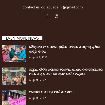
Contact us:
odiapuadelhi@gmail.com
EVEN MORE NEWS
ପୌରାଚଂଳ ୧୯ ନମ୍ବର ୱାର୍ଡ଼ରେ କଂଗ୍ରେସ ପକ୍ଷରୁ ଶୁଖିଲା
ଖାଦ୍ୟ ବଂଟନ
August 8, 2026
ଅସୁସ୍ଥ କୀର୍ତନ କଳାକାର ଲୋକନାଥ ବେହେରାଙ୍କ ସହାୟତାରେ
ଆଗେଇଲା ବଳାଜୀପଡ଼ା ଗ୍ରାମ କୀର୍ତନ ମଣ୍ଡଳୀ...
August 8, 2026
ସରକାରୀ ଘର ଯାହା ପାଇଁ ସାତ ସପନ
August 8, 2026