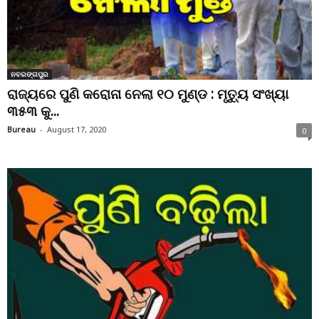
ନବରଙ୍ଗପୁର
ରାଜ୍ୟରେ ପୁଣି କରୋନା ନେଲା ୧୦ ମୁଣ୍ଡ : ମୃତ୍ୟୁ ସଂଖ୍ୟା
୩୫୩ କୁ...
Bureau
-
August 17, 2020
0