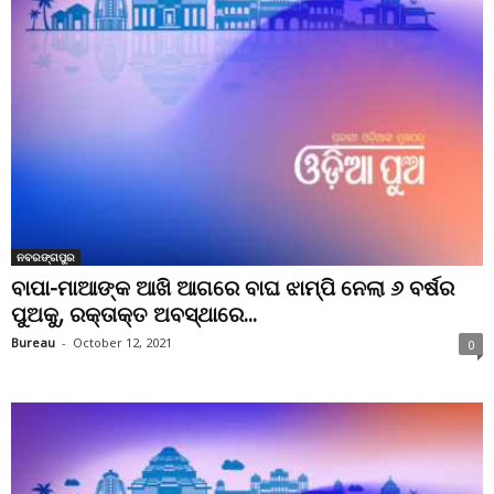
ନବରଙ୍ଗପୁର
ବାପା-ମାଆଙ୍କ ଆଖି ଆଗରେ ବାଘ ଝାମ୍ପି ନେଲା ୬ ବର୍ଷର
ପୁଅକୁ, ରକ୍ତାକ୍ତ ଅବସ୍ଥାରେ...
Bureau
-
October 12, 2021
0