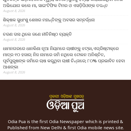
ଅଭିଯୋଗ କଲେ ମା, ସାଇଂଟିଫିକ ଟିମର ଓ ଏସଡ଼ିପିଓଙ୍କ ତଦନ୍ତ
August 8, 2026
ଶିକ୍ଷକ ସୁଧାଂଶୁ ଶେଖର ମହାନ୍ତିଙ୍କୁ ଅବସର ସମ୍ବର୍ଦ୍ଧନା
August 8, 2026
ଚରଣ ଦାସ ଥିଲେ ଜଣେ ନୀତିନିଷ୍ଠ ବ୍ୟକ୍ତି
August 8, 2026
ଧାମନଗରରେ ଧାନକିଣା ନୂଆ ନିୟମରେ ଚାଷୀଙ୍କୁ ଝଟ୍‌କା,ଏଗ୍ରିଷ୍ଟାକ୍‌ରେ
ମାତ୍ର ୧୦ ହଜାର; ନିଜ ନାମରେ ଜମି ନଥିଲେ ଟୋକନ ଅନିଶ୍ଚିତ,
ପୂର୍ବପୁରୁଷଙ୍କ ଜମିରେ ଚାଷ କରୁଥିବା ଚାଷୀ ଚିନ୍ତାରେ; ୮୦% ପ୍ରଭାବିତ ହେବା
ଆଶଙ୍କା
August 8, 2026
Odia Pua is the first Odia Newspaper which is printed &
Published from New Delhi & first Odia mobile news site.