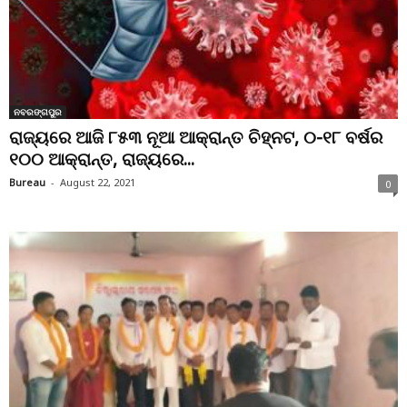
ନବରଙ୍ଗପୁର
ରାଜ୍ୟରେ ଆଜି ୮୫୩ ନୂଆ ଆକ୍ରାନ୍ତ ଚିହ୍ନଟ, ୦-୧୮ ବର୍ଷର
୧୦୦ ଆକ୍ରାନ୍ତ, ରାଜ୍ୟରେ...
Bureau
-
August 22, 2021
0