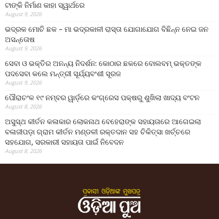
ଟାଙ୍କି ନିର୍ମାଣ କାହା ସ୍ୱାର୍ଥରେ
August 9, 2026
ଭଦ୍ରକ ମୋଚି ଛକ – ମା ଭଦ୍ରକାଳୀ ରାସ୍ତା ଯୋଗାଯୋଗ ବିଛିନ୍ନ ନେଇ ଜନ
ଅସନ୍ତୋଷ
August 9, 2026
ସେବା ଓ ଭକ୍ତିର ଅନନ୍ୟ ନିଦର୍ଶନ: କୋଠାର ଛକରେ ବୋଲବମ୍ ଭକ୍ତଙ୍କ
ପଦସେବା କଲେ ମନ୍ତ୍ରୀ ସୂର୍ଯ୍ୟବଂଶୀ ସୂରଜ
August 9, 2026
ପୌରାଚଂଳ ୧୯ ନମ୍ବର ୱାର୍ଡ଼ରେ କଂଗ୍ରେସ ପକ୍ଷରୁ ଶୁଖିଲା ଖାଦ୍ୟ ବଂଟନ
August 8, 2026
ଅସୁସ୍ଥ କୀର୍ତନ କଳାକାର ଲୋକନାଥ ବେହେରାଙ୍କ ସହାୟତାରେ ଆଗେଇଲା
ବଳାଜୀପଡ଼ା ଗ୍ରାମ କୀର୍ତନ ମଣ୍ଡଳୀ ରକ୍ତଦାନ ସହ ଚିକିତ୍ସା ଖର୍ଚ୍ଚରେ
ସହଯୋଗ, ସରକାରୀ ସହାୟତା ପାଇଁ ନିବେଦନ
August 8, 2026