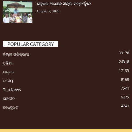
ଶିକ୍ଷକ ଅଶୋକ ଖିଲାର ସମ୍ବର୍ଦ୍ଧିତ
August 9, 2026
POPULAR CATEGORY
39178
ଜିଲ୍ଲା ପରିକ୍ରମା
24318
ଓଡ଼ିଶା
17135
ଭଦ୍ରକ
9169
ଜାତୀୟ
7541
Top News
6275
ରାଜନୀତି
4241
କେନ୍ଦୁଝର