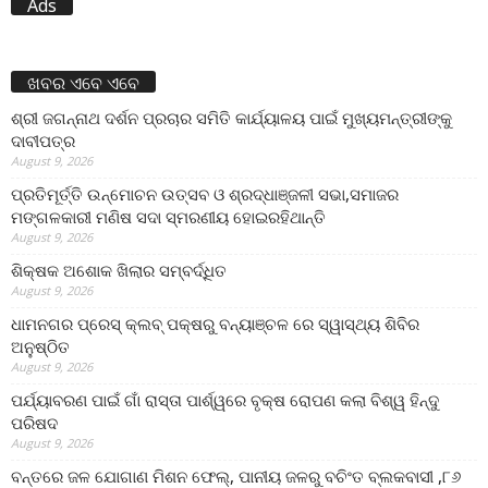
Ads
ଖବର ଏବେ ଏବେ
ଶ୍ରୀ ଜଗନ୍ନାଥ ଦର୍ଶନ ପ୍ରଚାର ସମିତି କାର୍ଯ୍ୟାଳୟ ପାଇଁ ମୁଖ୍ୟମନ୍ତ୍ରୀଙ୍କୁ
ଦାବୀପତ୍ର
August 9, 2026
ପ୍ରତିମୂର୍ତ୍ତି ଉନ୍ମୋଚନ ଉତ୍ସବ ଓ ଶ୍ରଦ୍ଧାଞ୍ଜଳୀ ସଭା,ସମାଜର
ମଙ୍ଗଳକାରୀ ମଣିଷ ସଦା ସ୍ମରଣୀୟ ହୋଇରହିଥାନ୍ତି
August 9, 2026
ଶିକ୍ଷକ ଅଶୋକ ଖିଲାର ସମ୍ବର୍ଦ୍ଧିତ
August 9, 2026
ଧାମନଗର ପ୍ରେସ୍ କ୍ଲବ୍ ପକ୍ଷରୁ ବନ୍ୟାଞ୍ଚଳ ରେ ସ୍ୱାସ୍ଥ୍ୟ ଶିବିର
ଅନୁଷ୍ଠିତ
August 9, 2026
ପର୍ଯ୍ୟାବରଣ ପାଇଁ ଗାଁ ରାସ୍ତା ପାର୍ଶ୍ୱରେ ବୃକ୍ଷ ରୋପଣ କଲା ବିଶ୍ୱ ହିନ୍ଦୁ
ପରିଷଦ
August 9, 2026
ବନ୍ତରେ ଜଳ ଯୋଗାଣ ମିଶନ ଫେଲ୍‌, ପାନୀୟ ଜଳରୁ ବଚିଂତ ବ୍ଲକବାସୀ ,୮୬