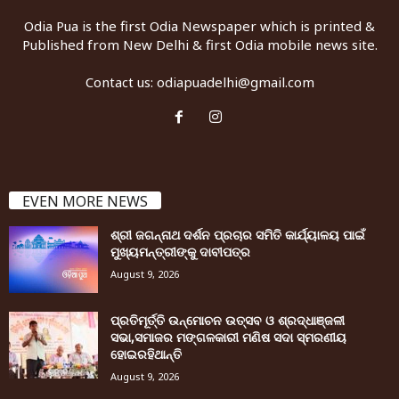
Odia Pua is the first Odia Newspaper which is printed &
Published from New Delhi & first Odia mobile news site.
Contact us:
odiapuadelhi@gmail.com
EVEN MORE NEWS
ଶ୍ରୀ ଜଗନ୍ନାଥ ଦର୍ଶନ ପ୍ରଚାର ସମିତି କାର୍ଯ୍ୟାଳୟ ପାଇଁ
ମୁଖ୍ୟମନ୍ତ୍ରୀଙ୍କୁ ଦାବୀପତ୍ର
August 9, 2026
ପ୍ରତିମୂର୍ତ୍ତି ଉନ୍ମୋଚନ ଉତ୍ସବ ଓ ଶ୍ରଦ୍ଧାଞ୍ଜଳୀ
ସଭା,ସମାଜର ମଙ୍ଗଳକାରୀ ମଣିଷ ସଦା ସ୍ମରଣୀୟ
ହୋଇରହିଥାନ୍ତି
August 9, 2026