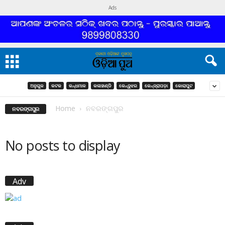
Ads
ଅନୁଗୁଳ
କଟକ
କନ୍ଧମାଳ
କଳାହାଣ୍ଡି
କେନ୍ଦୁଝର
କେନ୍ଦ୍ରାପଡ଼ା
କୋରାପୁଟ
Home
ନବରଙ୍ଗପୁର
ନବରଙ୍ଗପୁର
No posts to display
Adv