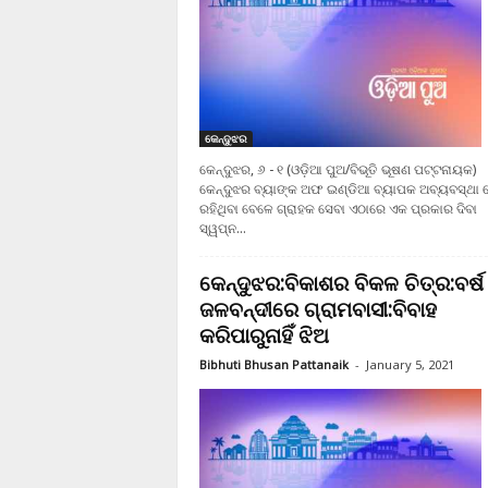
କେନ୍ଦୁଝର
କେନ୍ଦୁଝର, ୬ - ୧ (ଓଡ଼ିଆ ପୁଅ/ବିଭୂତି ଭୂଷଣ ପଟ୍ଟନାୟକ)
କେନ୍ଦୁଝର ବ୍ୟାଙ୍କ ଅଫ ଇଣ୍ଡିଆ ବ୍ୟାପକ ଅବ୍ୟବସ୍ଥା
ରହିଥିବା ବେଳେ ଗ୍ରାହକ ସେବା ଏଠାରେ ଏକ ପ୍ରକାର ଦିବା
ସ୍ୱପ୍ନ...
କେନ୍ଦୁଝର:ବିକାଶର ବିକଳ ଚିତ୍ର:ବର୍ଷ 
ଜଳବନ୍ଦୀରେ ଗ୍ରାମବାସୀ:ବିବାହ
କରିପାରୁନାହିଁ ଝିଅ
Bibhuti Bhusan Pattanaik
-
January 5, 2021