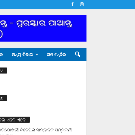
ଳ
ଅନ୍ୟ ବିଭାଗ
ରାମ ମନ୍ଦିର
v
s
ବର ଏବେ ଏବେ
ାରିପୋଖରୀ ବିଜେପିର ସାମ୍ବାଦିକ ସମ୍ମିଳନୀ