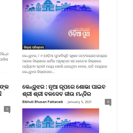
ଜିଲ୍ଲା ପରିକ୍ରମା
ଭିନ୍ନ
କେନ୍ଦୁଝର, ୮-୧ (ଓଡ଼ିଆ ପୁଅ/ବିଭୂତି ଭୂଷଣ ପଟ୍ଟନାୟକ) ରାଜ୍ୟର
ପୋଲିସ
ଅନେକ ଜିଲ୍ଲାରେ ଧାର୍ମିକ ଅନୁଷ୍ଠାନ ସହ କେତେକ ଜିଲ୍ଲାରେ
ପର୍ଯ୍ୟଟନ ସ୍ଥଳୀ ମଧ୍ୟ ଖୋଲି ଯାଇଥିବା ବେଳେ, ଇତି ମଧ୍ୟରେ
କେନ୍ଦୁଝର ଜିଲ୍ଲାପାଳ...
ାଙ୍କ
କେନ୍ଦୁଝର : ନୂଆ ରୂପରେ ଶୋଭା ପାଇବ
ି
ଶ୍ରୀ ଶ୍ରୀ ବଳଦେବ ଜୀଉ ମନ୍ଦିର
Bibhuti Bhusan Pattanaik
-
January 5, 2021
0
0