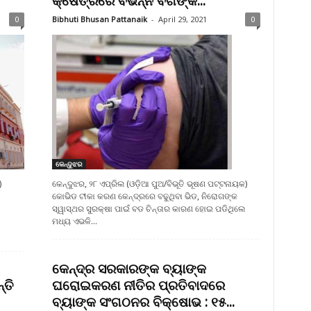
କ୍ଷେତ୍ରରେ ବିଭିନ୍ନ ବର୍ଗଙ୍କ...
0
Bibhuti Bhusan Pattanaik
-
April 29, 2021
0
କେନ୍ଦୁଝର
)
କେନ୍ଦୁଝର, ୨୮ ଏପ୍ରିଲ (ଓଡ଼ିଆ ପୁଅ/ବିଭୂତି ଭୂଷଣ ପଟ୍ଟନାୟକ)
କୋଭିଡ ଟୀକା କରଣ କେନ୍ଦ୍ରରେ ବଢୁଥିବା ଭିଡ, ନିରୋଗଙ୍କ
ସ୍ୱାସ୍ଥର ସୁରକ୍ଷା ପାଇଁ ବଡ ଚିନ୍ତାର କାରଣ ହୋଇ ପଡିଥିଲେ
ମଧ୍ୟ ଏଭଳି...
କେନ୍ଦ୍ର ସରକାରଙ୍କ ବ୍ୟାଙ୍କ
୍ତି
ଘରୋଇକରଣ ନୀତିର ପ୍ରତିବାଦରେ
ବ୍ୟାଙ୍କ ସଂଗଠନର ବିକ୍ଷୋଭ : ୧୫...