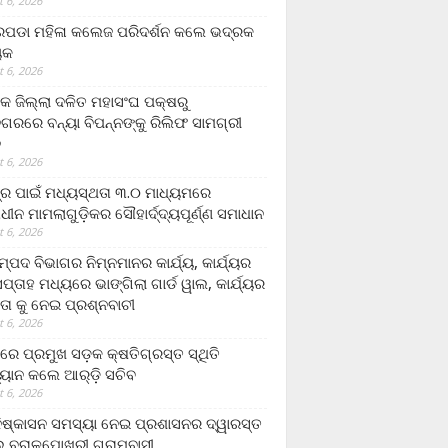
 6, 2026
ଡା ମହିଳା କଲେଜ ପରିଦର୍ଶନ କଲେ ଭଦ୍ରକ
ୟକ
 6, 2026
କ ଜିଲ୍ଲା ଦଳିତ ମହାସଂଘ ପକ୍ଷରୁ
ଗରରେ ବନ୍ୟା ବିପନ୍ନଙ୍କୁ ରିଲିଫ ସାମଗ୍ରୀ
ନ
 6, 2026
ଟ୍ର ପାଇଁ ମଧ୍ୟସ୍ଥତା ୩.୦ ମାଧ୍ୟମରେ
ାଧୀନ ମାମଲାଗୁଡ଼ିକର ସୌହାର୍ଦ୍ଦ୍ୟପୂର୍ଣ୍ଣ ସମାଧାନ
 6, 2026
୍ପଦ ବିଭାଗର ନିମ୍ନମାନର କାର୍ଯ୍ୟ, କାର୍ଯ୍ୟର
୍ତାହ ମଧ୍ୟରେ ଭାଙ୍ଗିଲା ଗାର୍ଡ ୱାଲ, କାର୍ଯ୍ୟର
ତା କୁ ନେଇ ପ୍ରଶ୍ନବାଚୀ
 6, 2026
ାରେ ପ୍ରମୁଖ ସଡ଼କ କ୍ଷତିଗ୍ରସ୍ତ ସ୍ଥିତି
୍ୟାନ କଲେ ଆର୍‌ଡ଼ି ସଚିବ
 6, 2026
ିଷ୍କାସନ ସମସ୍ୟା ନେଇ ପ୍ରଶାସନର ଦ୍ୱାରସ୍ତ
 ବରାଳପୋଖରୀ ଗ୍ରାମବାସୀ