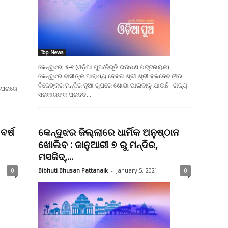
Top News
କେନ୍ଦୁଝର, ୫-୧ (ଓଡ଼ିଆ ପୁଅ/ବିଭୂତି ଭଊଷଣ ପଟ୍ଟନାୟକ)
କେନ୍ଦୁଝର ବାସୀଙ୍କ ଆରାଧ୍ୟ ଦେବତା ଶ୍ରୀ ଶ୍ରୀ ବଳଦେବ ଜୀଉ
ବିଜେଙ୍କର ମନ୍ଦିର ନୂଆ ରୂପରେ ଶୋଭା ପାଇବାକୁ ଯାଉଛି। ରାଜ୍ୟ
 ଘେରରେ
ସରକାରଙ୍କ ପ୍ରଦତ...
ବର୍ଷ
କେନ୍ଦୁଝର ଜିଲ୍ଲାରେ ଧାର୍ମିକ ଅନୁଷ୍ଠାନ
ଖୋଲିବ : ଜାନୁଆରୀ ୭ ରୁ ମନ୍ଦିର,
ମସଜିଦ୍‌,...
0
Bibhuti Bhusan Pattanaik
-
January 5, 2021
0