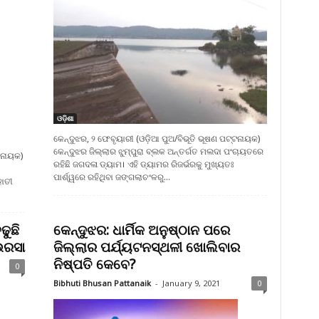
ଓଡ଼ିଶା
କେନ୍ଦୁଝର, ୨ ଫେବୃୟାରୀ (ଓଡ଼ିଆ ପୁଅ/ବିଭୂତି ଭୂଷଣ ପଟ୍ଟନାୟକ)
କେନ୍ଦୁଝର ଜିଲ୍ଲାର ଝୁମ୍ପୁରା ବ୍ଲକ ଅନ୍ତର୍ଗତ ମଲଦା ପଂଚାୟତରେ
ଟନାୟକ)
ରହିଛି ଜଗଦଳା ଡ୍ୟାମ। ଏହି ଡ୍ୟାମର ରିଜର୍ଭରକୁ ମୁଖ୍ୟତଃ
ପାର୍ଶ୍ୱରେ ରହିଥିବା ଜଙ୍ଗଲାଚଂଳରୁ...
ାତୀ
ଢୁଛି
କେନ୍ଦୁଝର: ଧାର୍ମିକ ଅନୁଷ୍ଠାନ ପରେ
ଭରସା
ଜିଲ୍ଲାର ପର୍ଯ୍ୟଟନସ୍ଥଳୀ ଖୋଲିବାର
ନିଷ୍ପତି କେବେ?
0
Bibhuti Bhusan Pattanaik
-
January 9, 2021
0