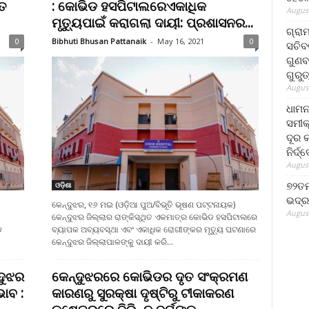
ତ
: କୋଭିଡ ହସପିଟାଲରେଏକାଧିକ
August
ମୃତ୍ୟୁପାଇଁ କରାଗଲା ଦାୟୀ: ପ୍ରଶାସନର...
ଗ୍ରା
0
Bibhuti Bhusan Pattanaik
-
May 16, 2021
0
ସଚିବ
ଗୁଣବ
ଗୁରୁ
August
ଧାମନ
ସମୀକ
ଦୂର କ
ନିର୍ଦ୍
August
୭୨ତମ
ଓଡ଼ିଶା
ଭଦ୍ର
କେନ୍ଦୁଝର, ୧୬ ମଇ (ଓଡ଼ିଆ ପୁଅ/ବିଭୂତି ଭୂଷଣ ପଟ୍ଟନାୟକ)
August
କେନ୍ଦୁଝର ଜିଲ୍ଲାର ରାଙ୍କିସ୍ଥିତ ଏକମାତ୍ର କୋଭିଡ ହସପିଟାଲରେ
ଡ
ବ୍ୟାପକ ଅବ୍ୟବସ୍ଥା ଏବଂ ଏକାଧିକ ରୋଗୀଙ୍କର ମୃତ୍ୟୁ ଘଟଣାରେ
କେନ୍ଦୁଝର ଜିଲ୍ଲାପାଳଙ୍କୁ ଦାୟୀ କରି...
ଦୁଝର
କେନ୍ଦୁଝରରେ କୋଭିଡର ଦୃତ ସଂକ୍ରମଣ
ାବ :
କାରଣରୁ ସୁରକ୍ଷା ଦୃଷ୍ଟିରୁ ଟୀକାକରଣ