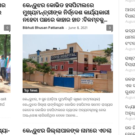
August
ଶର
କେନ୍ଦୁଝର କୋଭିଡ ହସପିଟାଲରେ
ଆଗରପ
େ
ମୁଖ୍ୟମନ୍ତ୍ରୀଙ୍କ ନିର୍ଦ୍ଦେଶ କାର୍ଯ୍ୟକାରୀ
ବିଧା
ନହେବା ପଛରେ କାହାର ହାତ :ବିଳମ୍ବକୁ...
August
0
Bibhuti Bhusan Pattanaik
-
June 8, 2021
0
ଭଦ୍ର
ଧାମନ
ବଂଟ
August
ରାଷ୍
ବିଚାର
August
ଜଳସମ
ଏକ ସପ
Top News
ଗୁଣବ
August
 ଧନୀ
କେନ୍ଦୁଝର, ୭ ଜୁନ (ଓଡ଼ିଆ ପୁଅ/ବିଭୂତି ଭୂଷଣ ପଟ୍ଟନାୟକ)
ର୍ଘ
କେନ୍ଦୁଝର ଜିଲ୍ଲା ରାଙ୍କିସ୍ଥିତ କୋଭିଡ ହସପିଟାଲ ସମେତ ରାଜ୍ୟର
ବନ୍ୟ
କେତେକ କୋଭିଡ ହସପିଟାଲରେ ବ୍ୟାପକ ଅବ୍ୟବସ୍ଥାକୁ ନେଇ
ଅନୁଧ
ଅସନ୍ତୋଷ ଲାଗିରହିଥିବା ବେଳେ ଅନେକ...
August
ଜଳ ନ
୍ୟା-
କେନ୍ଦୁଝର ଜିଲ୍ଲାପାଳଙ୍କ ନାମରେ ଏତଲା
ହେଲେ