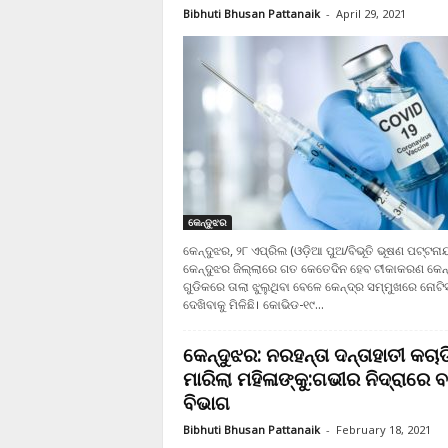
Bibhuti Bhusan Pattanaik
-
April 29, 2021
କେନ୍ଦୁଝର
କେନ୍ଦୁଝର, ୨୮ ଏପ୍ରିଲ (ଓଡ଼ିଆ ପୁଅ/ବିଭୂତି ଭୂଷଣ ପଟ୍ଟନା
କେନ୍ଦୁଝର ଜିଲ୍ଲାରେ ଗତ କେତେଦିନ ହେବ ଟୀକାକରଣ କେନ୍
ଗୁଡିକରେ ତାଲା ଝୁଲୁଥିବା ବେଳେ କେନ୍ଦ୍ର ସମ୍ମୁଖରେ ନୋଟି
ଦେଖିବାକୁ ମିଳିଛି। କୋଭିଡ-୧୯...
କେନ୍ଦୁଝର: ନରହନ୍ତା ଦନ୍ତାହାତୀ କଚାଡ
ମାରିଲା ମହିଳାଙ୍କୁ:ଗଭୀର ନିଦ୍ରାରେ 
ବିଭାଗ
Bibhuti Bhusan Pattanaik
-
February 18, 2021