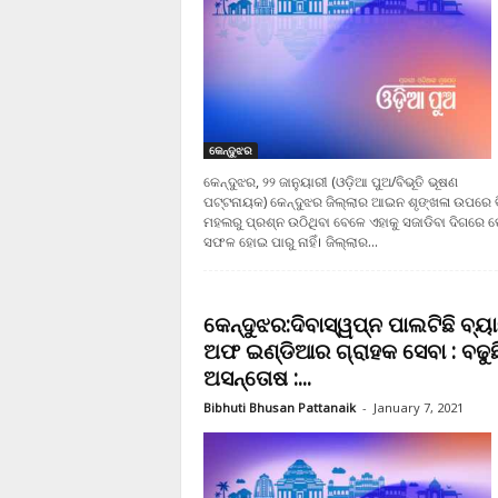
କେନ୍ଦୁଝର
କେନ୍ଦୁଝର, ୨୨ ଜାନୁୟାରୀ (ଓଡ଼ିଆ ପୁଅ/ବିଭୂତି ଭୂଷଣ
ପଟ୍ଟନାୟକ) କେନ୍ଦୁଝର ଜିଲ୍ଲାର ଆଇନ ଶୃଙ୍ଖଳା ଉପରେ ବି
ମହଲରୁ ପ୍ରଶ୍ନ ଉଠିଥିବା ବେଳେ ଏହାକୁ ସଜାଡିବା ଦିଗରେ 
ସଫଳ ହୋଇ ପାରୁ ନାହିଁ। ଜିଲ୍ଲାର...
କେନ୍ଦୁଝର:ଦିବାସ୍ୱପ୍ନ ପାଲଟିଛି ବ୍ୟ
ଅଫ ଇଣ୍ଡିଆର ଗ୍ରାହକ ସେବା : ବଢୁଛ
ଅସନ୍ତୋଷ :...
Bibhuti Bhusan Pattanaik
-
January 7, 2021