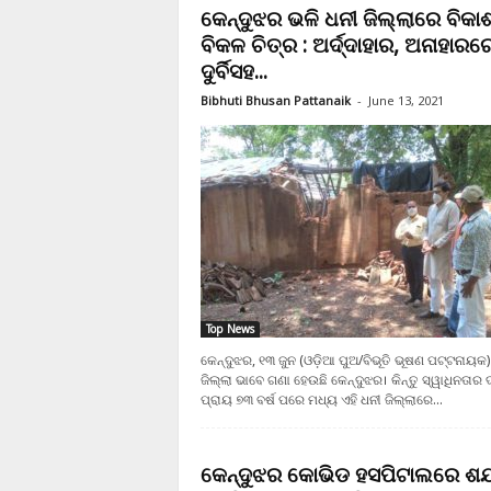
କେନ୍ଦୁଝର ଭଳି ଧନୀ ଜିଲ୍ଲାରେ ବିକା
ବିକଳ ଚିତ୍ର : ଅର୍ଦ୍ଦାହାର, ଅନାହାରର
ଦୁର୍ବିସହ...
Bibhuti Bhusan Pattanaik
-
June 13, 2021
Top News
କେନ୍ଦୁଝର, ୧୩ ଜୁନ (ଓଡ଼ିଆ ପୁଅ/ବିଭୂତି ଭୂଷଣ ପଟ୍ଟନାୟକ)
ଜିଲ୍ଲା ଭାବେ ଗଣା ହେଉଛି କେନ୍ଦୁଝର। କିନ୍ତୁ ସ୍ୱାଧିନତାର ଦୀ
ପ୍ରାୟ ୭୩ ବର୍ଷ ପରେ ମଧ୍ୟ ଏହି ଧନୀ ଜିଲ୍ଲାରେ...
କେନ୍ଦୁଝର କୋଭିଡ ହସପିଟାଲରେ ଶଯ