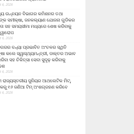
 6, 2026
ମ୍ୟ ଉନ୍ନୟନ ବିଭାଗର କମିଶନର ତଥା
ଙ୍କ ସମୀକ୍ଷା, ଜନକଲ୍ୟାଣ ଯୋଜନା ଗୁଡିକର
ତା ସହ ସମୟସୀମା ମଧ୍ୟରେ ଶେଷ କରିବାକୁ
ତ୍ୱାରୋପ
 6, 2026
ଗରର ବନ୍ୟା ପ୍ରଭାବିତ ଅଂଚଳର ସ୍ଥିତି
୍ଷା କଲେ ସ୍ୱାସ୍ଥ୍ୟମନ୍ତ୍ରୀ, ଡାକ୍ତର ଅଭାବ
ରିବା ସହ ଚିକିତ୍ସା ସେବା ସୁଦୃଢ଼ କରିବାକୁ
ଦେଶ
 6, 2026
 ରାଜ୍ୟସ୍ତରୀୟ ଜୁନିୟର ଆଥଲେଟିକ ମିଟ୍‌,
କରୁ ୧୬ ଜଣିଆ ଟିମ୍ ଅଂଶଗ୍ରହଣ କରିବେ
 6, 2026