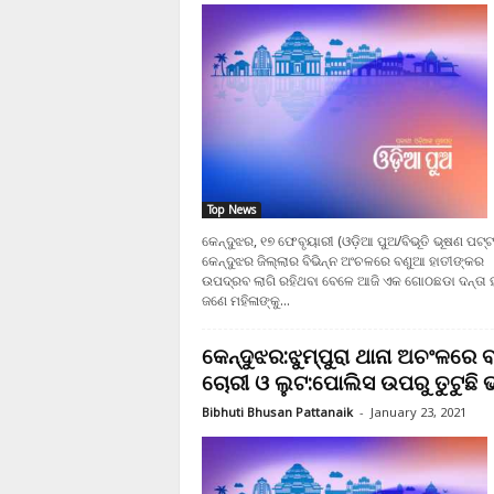
Top News
କେନ୍ଦୁଝର, ୧୭ ଫେବୃୟାରୀ (ଓଡ଼ିଆ ପୁଅ/ବିଭୂତି ଭୂଷଣ ପଟ୍
କେନ୍ଦୁଝର ଜିଲ୍ଲାର ବିଭିନ୍ନ ଅଂଚଳରେ ବଣୁଆ ହାତୀଙ୍କର
ଉପଦ୍ରବ ଲାଗି ରହିଥବା ବେଳେ ଆଜି ଏକ ଗୋଠଛଡା ଦନ୍ତା ହ
ଜଣେ ମହିଳାଙ୍କୁ...
କେନ୍ଦୁଝର:ଝୁମ୍ପୁରା ଥାନା ଅଚଂଳରେ ବ
ଚୋରୀ ଓ ଲୁଟ:ପୋଲିସ ଉପରୁ ତୁଟୁଛି 
Bibhuti Bhusan Pattanaik
-
January 23, 2021