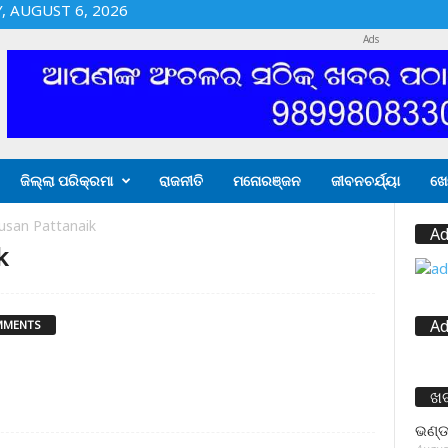
 AUGUST 6, 2026
Ads
ଜିଲ୍ଲା ପରିକ୍ରମା
ରାଜନୀତି
ମନୋରଞ୍ଜନ
ଜୀବନଚର୍ଯ୍ୟା
ଖେ
usan Pattanaik
Ad
k
Ad
MMENTS
ଖ
ଭଣ୍ଡ