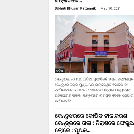
ସଙ୍କଟରେ...
Bibhuti Bhusan Pattanaik
-
May 10, 2021
ଓଡ଼ିଶା
କେନ୍ଦୁଝର, ୧୦ ମଇ (ଓଡ଼ିଆ ପୁଅ/ବିଭୂତି ଭୂଷଣ ପଟ୍ଟନାୟକ
କେନ୍ଦୁଝର ଜିଲ୍ଲା ମୁଖ୍ୟାଳୟ ରାଙ୍କିସ୍ଥିତ କୋଭିଡ-୧୯
ହସ୍‌ପିଟାଲରେ ଲଗାତର ଦେଖାଦେଇ ଆସୁଥିବା ଅବ୍ୟବସ୍ଥା
ଅଭିଯୋଗର ତାଲିକା ଲମ୍ବିବାରେ ଲାଗଥିବା ବେଳେ ଏଥିପାଇଁ
ହସ୍‌ପିଟାଲଟି...
କେନ୍ଦୁଝରରେ କୋଭିଡ ଟୀକାକରଣ
କେନ୍ଦ୍ରରେ ତାଲା : ନିରାଶରେ ଫେରୁଛନ
ଲୋକେ : ପୃଥକ...