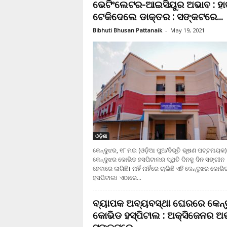
ଭେଟିଂଲେଟର-ଆଇସିୟୁର ଅଭାବ : ହା
ଟେକିଦେଲେ ଡାକ୍ତର : ସଙ୍କଟରେ...
Bibhuti Bhusan Pattanaik
-
May 19, 2021
ଓଡ଼ିଶା
କେନ୍ଦୁଝର, ୧୮ ମଇ (ଓଡ଼ିଆ ପୁଅ/ବିଭୂତି ଭୂଷଣ ପଟ୍ଟନାୟକ)
କେନ୍ଦୁଝର କୋଭିଡ ହସପିଟାଲର ସ୍ଥିତି ଦିନକୁ ଦିନ ସଙ୍ଗୀନ
ହେବାରେ ଲାଗିଛି। ନାହିଁ ନାହିଁରେ ଚାଲିଛି ଏହି କେନ୍ଦୁଝର କୋଭି
ହସପିଟାଲ। ଏଠାରେ...
ବ୍ୟାପକ ଅବ୍ୟବସ୍ଥା ଘେରରେ କେନ୍
କୋଭିଡ ହସ୍‌ପିଟାଲ : ଅକ୍ସିଜେନର ଅଭ