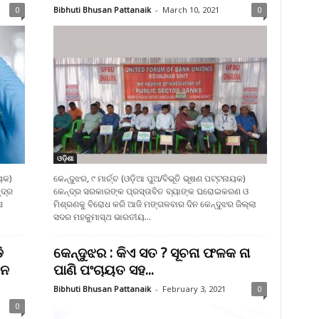
0
Bibhuti Bhusan Pattanaik
-
March 10, 2021
0
ଓଡ଼ିଶା
ୟକ)
କେନ୍ଦୁଝର, ୯ ମାର୍ଚ୍ଚ (ଓଡ଼ିଆ ପୁଅ/ବିଭୂତି ଭୂଷଣ ପଟ୍ଟନାୟକ)
ଦ୍ର
କେନ୍ଦ୍ର ସରକାରଙ୍କ ପ୍ରସ୍ତାବିତ ବ୍ୟାଙ୍କ ଘରୋଇକରଣ ଓ
ସ
ମିଶ୍ରଣକୁ ବିରୋଧ କରି ଆଜି ମଙ୍ଗଳବାର ଦିନ କେନ୍ଦୁଝର ଜିଲ୍ଲା
ସଦର ମହକୁମାସ୍ଥ ଭାରତୀୟ...
ି
କେନ୍ଦୁଝର : କିଏ ସତ ? ସୂଚନା ଫଳକ ନା
ବନ
ପାଣି ପଂଚାୟତ ସହ...
Bibhuti Bhusan Pattanaik
-
February 3, 2021
0
0