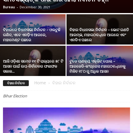
Bureau
-
December 30, 2021
ବିହାରରେ ବିଧାନସଭା ନିର୍ବାଚନ – ଓଲଟୁଛି
ବିହାର ବିଧାନସଭା ନିର୍ବାଚନ – ଭୋଟ ଗଣତି
ଗଣିତ, ଏବେ ଏନଡ଼ିଏ ଆଗରେ,
ଆରମ୍ଭ, ମହାଗଠବନ୍ଧନ ଆଗରେ ଏବଂ
ମହାମେଣ୍ଟ ପଛରେ
ଏନଡିଏ ପଛରେ
ଆଜି ଓଡ଼ିଶା ସମେତ ୧୧ ଟି ରାଜ୍ୟରେ ୫୮ ଟି
ଟୁଡେ ଚାଣକ୍ୟ ଏକ୍ଜିଟ୍ ପୋଲ –
ଆସନ ପାଇଁ ଉପ-ନିର୍ବାଚନର ଫଳାଫଳ
ଆରଜେଡି-କଂଗ୍ରେସ ମହାଗଠବନ୍ଧନକୁ
ସକାଳ...
ମିଳିବ ୧୮୦ ରୁ ଅଧିକ ଆସନ
Home
ବିହାର ନିର୍ବାଚନ
ବିହାର ନିର୍ବାଚନ
Bihar Election