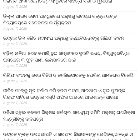
କରାମତ ଅଲୀ କରାମତଙ୍କ ସ୍ମୃତିରେ ସାହିତ୍ୟ ସଭା ଓ ମୁଶାୟରା
August 7, 2026
ଜିଲ୍ଲା ଆଇନ ସେବା ପ୍ରାଧିକରଣ ପକ୍ଷରୁ ନାରାୟଣ ଚନ୍ଦ୍ର ଉଚ୍ଚ
ବିଦ୍ୟାଳୟରେ ସଚେତନତା କାର୍ଯ୍ୟକ୍ରମ
August 7, 2026
ଭଦ୍ରକ ଜିଲା ଦଳିତ ମହାସଂଘ ପକ୍ଷରୁ ବନ୍ୟାବିପନ୍ନଙ୍କୁ ରିଲିଫ ବଂଟନ
August 7, 2026
ବଢ଼ିଲା ନାଳିଆ ରେବ କପାଳି,ଦୁଇ ସପ୍ତାହରେ ଦୁଇଟି ବନ୍ୟା, ବିଷ୍ଣୁପୁରବିନ୍ଧା
ରାସ୍ତାରେ ୩ ଫୁଟ ପାଣି, ଇଟାପାଳରେ ଘାଇ
August 7, 2026
ରିଲିଫ ବଂଟନକୁ ନେଇ ବିଡିଓ ଓ ତହସିଲଦାରଙ୍କୁ ଘେରିଲା ଧାମନଗର ବିଜେଡି
August 7, 2026
ଜୀବିତ ମା’ଙ୍କୁ ମୃତ ଦର୍ଶାଇ ଜମି ହଡ଼ପ ଘଟଣା,ଆରଆଇ ଓ ଦୁଇ ପୁଅଙ୍କ
ଗିରଫ ଦାବିରେ ଭଦ୍ରକ ଏସ୍‌ପି ଅଫିସ ଆଗରେ ଆଇଶାଙ୍କ ଧାରଣା
August 7, 2026
ଓଡ଼ିଶା ସ୍କୁଲ କଲେଜ ଶିକ୍ଷକ କର୍ମଚାରୀ ସମନ୍ୱୟ ସମିତି ପକ୍ଷରୁ ଗଣଶିକ୍ଷା
ମନ୍ତ୍ରୀଙ୍କୁ ଦାବିପତ୍ର
August 7, 2026
ଭଦ୍ରକ ବ୍ଲକ୍ ଉପସଭାପତି ଓ ସରପଂଚ ଜିଲାପାଳଙ୍କୁ ଭେଟିଲେ,ସାଳନ୍ଦୀ ଓ