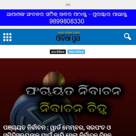
Ads
ଉପ ନିର୍ବାଚନ
ବିହାର ନିର୍ବାଚନ
ପଞ୍ଚାୟତ ନିର୍ବାଚନ : ୱାର୍ଡ ମେମ୍ବର, ସରପଂଚ ଓ
ସମିତିସଭ୍ୟଙ୍କ ପାଇଁ ଜାରି ହେଲା ନିର୍ବାଚନ ଚିହ୍ନ