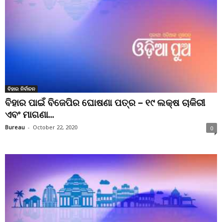
ବିହାର ନିର୍ବାଚନ
ବିହାର ପାଇଁ ବିଜେପିର ଘୋଷଣା ପତ୍ର – ୧୯ ଲକ୍ଷ ଚାକିରୀ
ଏବଂ ମାଗଣା...
Bureau
-
October 22, 2020
0