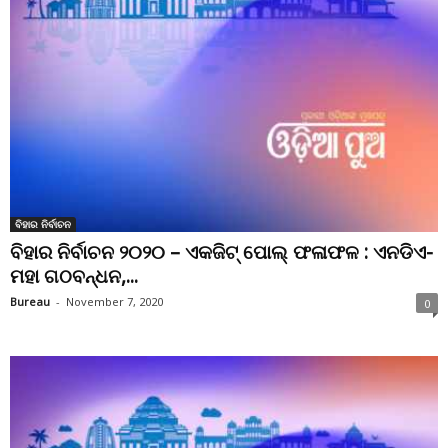
ବିହାର ନିର୍ବାଚନ
ବିହାର ନିର୍ବାଚନ ୨୦୨୦ – ଏକଜିଟ୍ ପୋଲ୍ ଫଳାଫଳ : ଏନଡିଏ-
ମହା ଗଠବନ୍ଧନ,...
Bureau
-
November 7, 2020
0