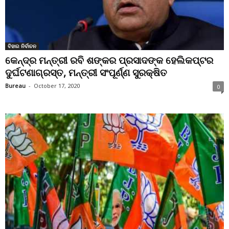
ବିହାର ନିର୍ବାଚନ
କେନ୍ଦ୍ର ମନ୍ତ୍ରୀ ରବି ଶଙ୍କର ପ୍ରସାଦଙ୍କ ହେଲିକପ୍ଟର
ଦୁର୍ଘଟଣାଗ୍ରସ୍ତ, ମନ୍ତ୍ରୀ ସଂପୂର୍ଣ୍ଣ ସୁରକ୍ଷିତ
Bureau
-
October 17, 2020
0