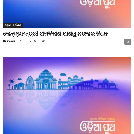
ବିହାର ନିର୍ବାଚନ
କେନ୍ଦ୍ରମନ୍ତ୍ରୀ ରାମବିଳାଶ ପାଶୱାନଙ୍କର ନିଧନ
Bureau
-
October 8, 2020
0