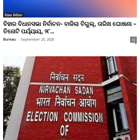
ବିହାର ନିର୍ବାଚନ
ବିହାର ବିଧାନସଭା ନିର୍ବାଚନ- ବାଜିଲା ବିଗୁଲ୍, ତାରିଖ ଘୋଷଣା –
ତିନୋଟି ପର୍ଯ୍ୟାୟ, ୨୮...
Bureau
-
September 25, 2020
0