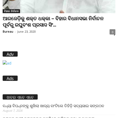
ବିହାର ନିର୍ବାଚନ
ଆରଜେଡ଼ିକୁ ଶକ୍ତ ଧକ୍କା – ବିହାର ବିଧାନସଭା ନିର୍ବାଚନ
ପୂର୍ବରୁ ରଘୁବଂଶ ପ୍ରସାଦ ସିଂ...
Bureau
-
June 23, 2020
0
Adv
Ads
ଖବର ଏବେ ଏବେ
ବନ୍ୟା ବିପନ୍ନଙ୍କୁ ଶୁଖିଲା ଖାଦ୍ୟ ବାଂଟିଲେ ତିହିଡି଼ ସତ୍ୟସାଇ ସଙ୍ଗଠନ
August 7, 2026