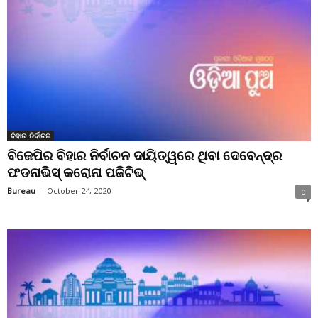
ବିହାର ନିର୍ବାଚନ
ବିଜେପିର ବିହାର ନିର୍ବାଚନ ଦାୟିତ୍ୱରେ ଥିବା ଦେବେନ୍ଦ୍ର
ଫଡନାଭିସ୍ କରୋନା ପଜିଟିଭ୍
Bureau
-
October 24, 2020
0