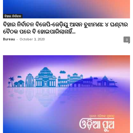
ବିହାର ନିର୍ବାଚନ
ବିହାର ନିର୍ବାଚନ ବିଜେପି-ଜେଡ଼ିୟୁ ଆସନ ବୁଝାମଣା: ୪ ଘଣ୍ଟାର
ବୈଠକ ପରେ ବି ହୋଇପାରିଲାନାହିଁ...
Bureau
-
October 3, 2020
0