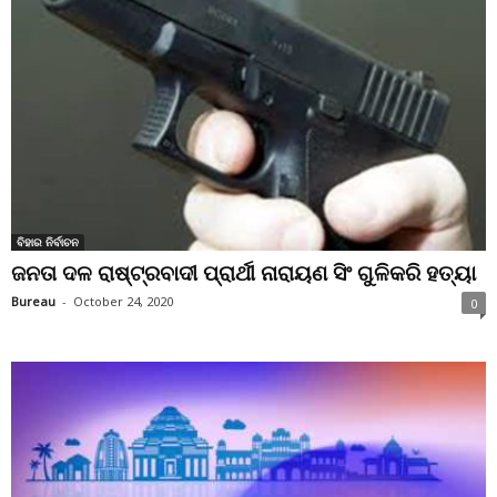
ବିହାର ନିର୍ବାଚନ
ଜନତା ଦଳ ରାଷ୍ଟ୍ରବାଦୀ ପ୍ରାର୍ଥୀ ନାରାୟଣ ସିଂ ଗୁଳିକରି ହତ୍ୟା
Bureau
-
October 24, 2020
0