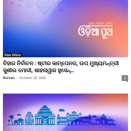
ବିହାର ନିର୍ବାଚନ
ବିହାର ନିର୍ବାଚନ : ଷ୍ଟାର କାମ୍ପେନର, ଉପ ମୁଖ୍ୟମନ୍ତ୍ରୀ
ସୁଶୀଲ ମୋଦୀ, ଶାହନାୱାଜ ହୁସେନ୍...
Bureau
-
October 22, 2020
0