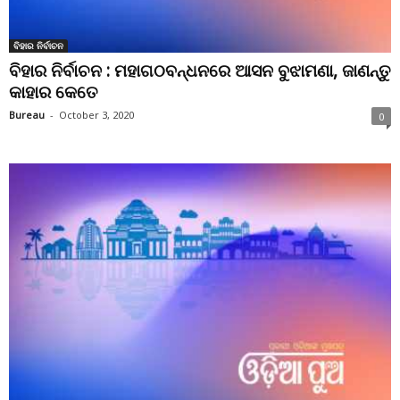
ବିହାର ନିର୍ବାଚନ
ବିହାର ନିର୍ବାଚନ : ମହାଗଠବନ୍ଧନରେ ଆସନ ବୁଝାମଣା, ଜାଣନ୍ତୁ
କାହାର କେତେ
Bureau
-
October 3, 2020
0