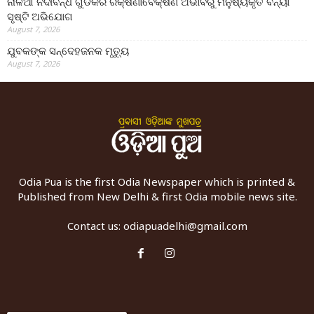
ନାଳିଆ ନଦୀବନ୍ଧ ଗୁଡିକର ରକ୍ଷଣାବେକ୍ଷଣ ଅଭାବରୁ ମନୁଷ୍ୟକୃତ ବନ୍ୟା
ସୃଷ୍ଟି ଅଭିଯୋଗ
August 7, 2026
ଯୁବକଙ୍କ ସନ୍ଦେହଜନକ ମୃତ୍ୟୁ
August 7, 2026
Odia Pua is the first Odia Newspaper which is printed &
Published from New Delhi & first Odia mobile news site.
Contact us:
odiapuadelhi@gmail.com