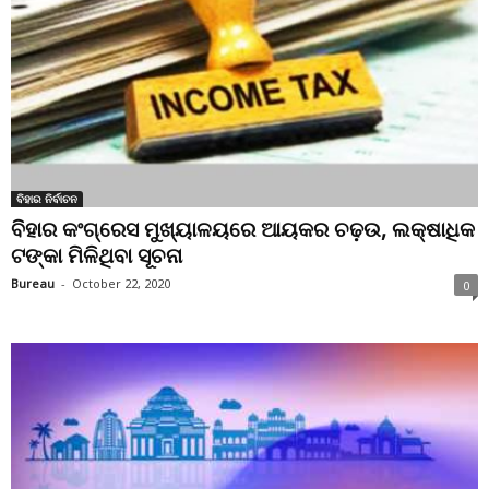
ବିହାର ନିର୍ବାଚନ
ବିହାର କଂଗ୍ରେସ ମୁଖ୍ୟାଳୟରେ ଆୟକର ଚଢ଼ଉ, ଲକ୍ଷାଧିକ
ଟଙ୍କା ମିଳିଥିବା ସୂଚନା
Bureau
-
October 22, 2020
0