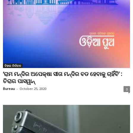
ବିହାର ନିର୍ବାଚନ
‘ରାମ ମନ୍ଦିର ଅପେକ୍ଷା ସୀତା ମନ୍ଦିର ବଡ ହେବାକୁ ଚାହିଁବି’ :
ଚିରାଗ ପାସୱାନ୍
Bureau
-
October 25, 2020
0