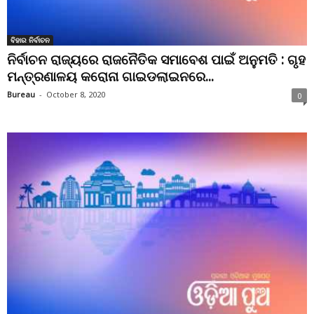
ବିହାର ନିର୍ବାଚନ
ନିର୍ବାଚନ ରାଜ୍ୟରେ ରାଜନୈତିକ ସମାବେଶ ପାଇଁ ଅନୁମତି : ଗୃହ
ମନ୍ତ୍ରଣାଳୟ କରୋନା ଗାଇଡଲାଇନରେ...
Bureau
-
October 8, 2020
0