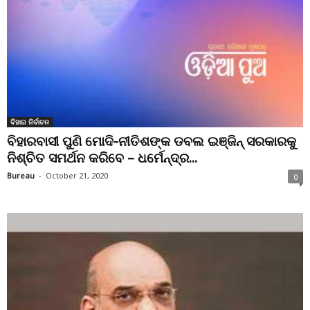
ବିହାର ନିର୍ବାଚନ
ବିହାରବାସୀ ପୁଣି ମୋଦି-ନୀତିଶଙ୍କ ଡବଲ ଇଞ୍ଜିନ୍ ସରକାରକୁ
ନିଶ୍ଚିତ ସମର୍ଥନ କରିବେ – ଧର୍ମେନ୍ଦ୍ର...
Bureau
-
October 21, 2020
0