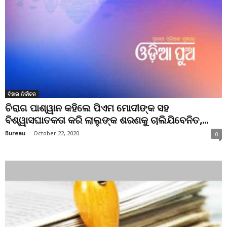
ବିହାର ନିର୍ବାଚନ
ଚିରାଗ ପାଶ୍ୱାନ କହିଲେ ପିଏମ ମୋଦୀଙ୍କ ସହ
ବିଶ୍ୱାସଘାତକତା କରି ଲାଲୁଙ୍କ ଶରଣକୁ ଚାଲିଯିବେନିତ,...
Bureau
-
October 22, 2020
0