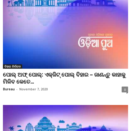
ବିହାର ନିର୍ବାଚନ
ପୋଲ୍ ଅଫ୍ ପୋଲ୍: ଏକ୍ଜିଟ୍ ପୋଲ୍ ବିହାର – ଜାଣନ୍ତୁ କାହାକୁ
ମିଳିବ କେତେ...
Bureau
-
November 7, 2020
0