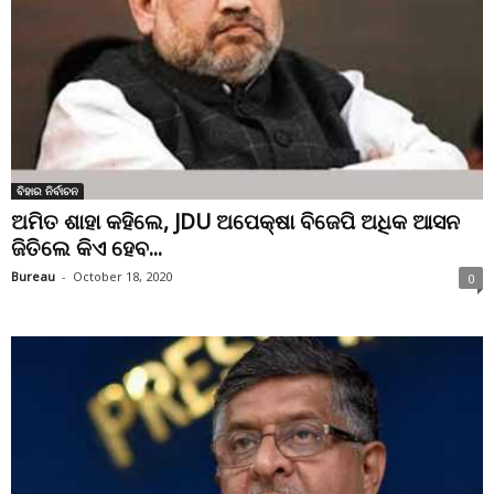
ବିହାର ନିର୍ବାଚନ
ଅମିତ ଶାହା କହିଲେ, JDU ଅପେକ୍ଷା ବିଜେପି ଅଧିକ ଆସନ
ଜିତିଲେ କିଏ ହେବ...
Bureau
-
October 18, 2020
0