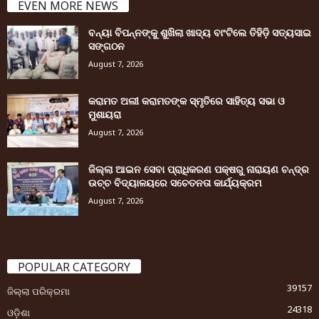
EVEN MORE NEWS
ବନ୍ୟା ବିପନ୍ନଙ୍କୁ ଶୁଖିଲା ଖାଦ୍ୟ ବାଂଟିଲେ ତିହିଡି଼ ସତ୍ୟସାଇ
ସଙ୍ଗଠନ
August 7, 2026
କରାମତ ଅଲୀ କରାମତଙ୍କ ସ୍ମୃତିରେ ସାହିତ୍ୟ ସଭା ଓ
ମୁଶାୟରା
August 7, 2026
ଜିଲ୍ଲା ଆଇନ ସେବା ପ୍ରାଧିକରଣ ପକ୍ଷରୁ ନାରାୟଣ ଚନ୍ଦ୍ର
ଉଚ୍ଚ ବିଦ୍ୟାଳୟରେ ସଚେତନତା କାର୍ଯ୍ୟକ୍ରମ
August 7, 2026
POPULAR CATEGORY
39157
ଜିଲ୍ଲା ପରିକ୍ରମା
24318
ଓଡ଼ିଶା