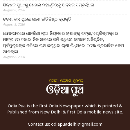
ଶିକ୍ଷକ ସୁଧାଂଶୁ ଶେଖର ମହାନ୍ତିଙ୍କୁ ଅବସର ସମ୍ବର୍ଦ୍ଧନା
August 8, 2026
ଚରଣ ଦାସ ଥିଲେ ଜଣେ ନୀତିନିଷ୍ଠ ବ୍ୟକ୍ତି
August 8, 2026
ଧାମନଗରରେ ଧାନକିଣା ନୂଆ ନିୟମରେ ଚାଷୀଙ୍କୁ ଝଟ୍‌କା,ଏଗ୍ରିଷ୍ଟାକ୍‌ରେ
ମାତ୍ର ୧୦ ହଜାର; ନିଜ ନାମରେ ଜମି ନଥିଲେ ଟୋକନ ଅନିଶ୍ଚିତ,
ପୂର୍ବପୁରୁଷଙ୍କ ଜମିରେ ଚାଷ କରୁଥିବା ଚାଷୀ ଚିନ୍ତାରେ; ୮୦% ପ୍ରଭାବିତ ହେବା
ଆଶଙ୍କା
August 8, 2026
Odia Pua is the first Odia Newspaper which is printed &
Published from New Delhi & first Odia mobile news site.
Contact us:
odiapuadelhi@gmail.com