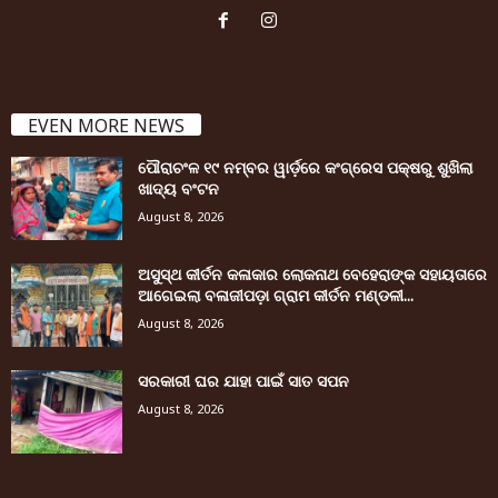
EVEN MORE NEWS
ପୌରାଚଂଳ ୧୯ ନମ୍ବର ୱାର୍ଡ଼ରେ କଂଗ୍ରେସ ପକ୍ଷରୁ ଶୁଖିଲା
ଖାଦ୍ୟ ବଂଟନ
August 8, 2026
ଅସୁସ୍ଥ କୀର୍ତନ କଳାକାର ଲୋକନାଥ ବେହେରାଙ୍କ ସହାୟତାରେ
ଆଗେଇଲା ବଳାଜୀପଡ଼ା ଗ୍ରାମ କୀର୍ତନ ମଣ୍ଡଳୀ...
August 8, 2026
ସରକାରୀ ଘର ଯାହା ପାଇଁ ସାତ ସପନ
August 8, 2026