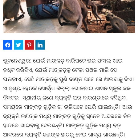
ଭୁବନେଶ୍ୱର: ଯେଉଁ ମାଙ୍କଡ଼ ବାରିପଟେ ତାର ଫସଲ ଖାଇ
ନଷ୍ଟ କରିଦିଏ, ଯେଉଁ ମାଙ୍କଡ଼କୁ ଟେକା ପଥର ମାରି ସେ
ଘଉଡ଼ାଏ, ସେହି ମାଙ୍କଡ଼କୁ ପୁଣି ଦାଣ୍ଡ ପଟେ ସେ ଖାଇବାକୁ ଦିଏ।
ଏ ଦୃଶ୍ୟ ହେଉଛି ଖୋର୍ଦ୍ଧା ଜିଲ୍ଲା ଗୋଳବାଇ ଶାସନ ସ୍କୁଲ ଛକ
ନିକଟର। ସ୍ଥାନୀୟ ଜଣେ ବ୍ୟକ୍ତି ଘର ବାରଣ୍ଡାରେ ବସିଥିବା
ସମୟରେ ମାଙ୍କଡ଼ ଗୁଡ଼ିକ ତା’ ଚାରିପଟେ ଘେରି ଯାଇଛନ୍ତି। ଆଉ
ବ୍ୟକ୍ତି ଜଣଙ୍କ ମଧ୍ୟ ମାଙ୍କଡ଼ ଗୁଡ଼ିକୁ ସ୍ନେହ ଆଦରରେ ନିଜ
ହାତରେ ଖାଇବାକୁ ଦେଉଛନ୍ତି। ମାଙ୍କଡ଼ ଗୁଡ଼ିକ ମଧ୍ୟ ବଡ଼
ଆଦରରେ ବ୍ୟକ୍ତି ଜଣଙ୍କ ହାତରୁ ନେଇ ଖାଦ୍ୟ ଖାଉଛନ୍ତି।