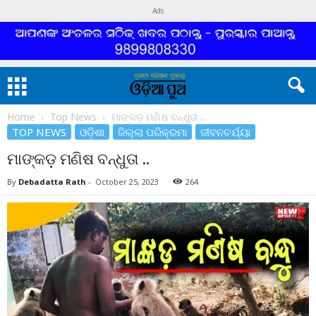
Ads
Home
Top News
ମାଙ୍କଡ଼ ମଣିଷ ବନ୍ଧୁତା ..
TOP NEWS
ଓଡ଼ିଶା
ଜିଲ୍ଲା ପରିକ୍ରମା
ଜୀବନଚର୍ଯ୍ୟା
ମାଙ୍କଡ଼ ମଣିଷ ବନ୍ଧୁତା ..
By
Debadatta Rath
-
October 25, 2023
264