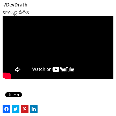
-/DevDrath
ଦେଖନ୍ତୁ ଭିଡିଓ –