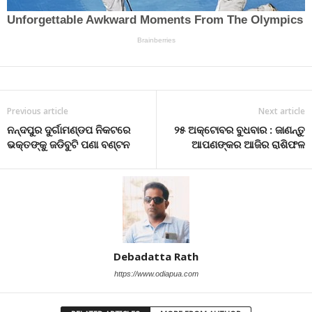
Previous article
Next article
ନନ୍ଦପୁର ଦୁର୍ଗାମଣ୍ଡପ ନିକଟରେ
୨୫ ଅକ୍ଟୋବର ବୁଧବାର : ଜାଣନ୍ତୁ
ଭକ୍ତଙ୍କୁ ଜଡିବୁଟି ପଣା ବଣ୍ଟନ
ଆପଣଙ୍କର ଆଜିର ରାଶିଫଳ
Debadatta Rath
https://www.odiapua.com