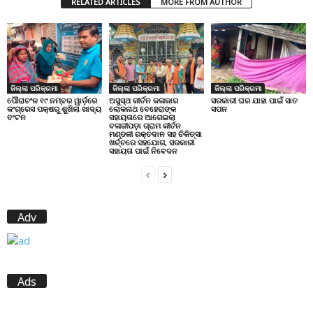
RELATED ARTICLES
MORE FROM AUTHOR
ଜିଲ୍ଲା ପରିକ୍ରମା
ଜିଲ୍ଲା ପରିକ୍ରମା
ଜିଲ୍ଲା ପରିକ୍ରମା
ପୌରାଚଂଳ ୧୯ ନମ୍ବର ୱାର୍ଡ଼ରେ
ଅସୁସ୍ଥ କୀର୍ତନ କଳାକାର
ସରକାରୀ ଘର ଯାହା ପାଇଁ ସାତ
କଂଗ୍ରେସ ପକ୍ଷରୁ ଶୁଖିଲା ଖାଦ୍ୟ
ଲୋକନାଥ ବେହେରାଙ୍କ
ସପନ
ବଂଟନ
ସହାୟତାରେ ଆଗେଇଲା
ବଳାଜୀପଡ଼ା ଗ୍ରାମ କୀର୍ତନ
ମଣ୍ଡଳୀ ରକ୍ତଦାନ ସହ ଚିକିତ୍ସା
ଖର୍ଚ୍ଚରେ ସହଯୋଗ, ସରକାରୀ
ସହାୟତା ପାଇଁ ନିବେଦନ
Adv
Ads