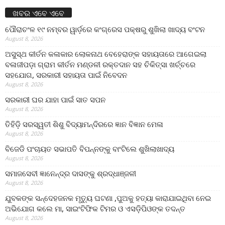
ଖବର ଏବେ ଏବେ
ପୌରାଚଂଳ ୧୯ ନମ୍ବର ୱାର୍ଡ଼ରେ କଂଗ୍ରେସ ପକ୍ଷରୁ ଶୁଖିଲା ଖାଦ୍ୟ ବଂଟନ
August 8, 2026
ଅସୁସ୍ଥ କୀର୍ତନ କଳାକାର ଲୋକନାଥ ବେହେରାଙ୍କ ସହାୟତାରେ ଆଗେଇଲା
ବଳାଜୀପଡ଼ା ଗ୍ରାମ କୀର୍ତନ ମଣ୍ଡଳୀ ରକ୍ତଦାନ ସହ ଚିକିତ୍ସା ଖର୍ଚ୍ଚରେ
ସହଯୋଗ, ସରକାରୀ ସହାୟତା ପାଇଁ ନିବେଦନ
August 8, 2026
ସରକାରୀ ଘର ଯାହା ପାଇଁ ସାତ ସପନ
August 8, 2026
ତିହିଡି଼ ସରସ୍ୱତୀ ଶିଶୁ ବିଦ୍ୟାମନ୍ଦିରରେ ଜ୍ଞାନ ବିଜ୍ଞାନ ମେଳା
August 8, 2026
ବିଜେଡି ପଂଚାୟତ ସଭାପତି ବିପନ୍ନଙ୍କୁ ବାଂଟିଲେ ଶୁଖିଲାଖାଦ୍ୟ
August 8, 2026
ସମାଜସେବୀ ଜ୍ଞାନେନ୍ଦ୍ର ଦାସଙ୍କୁ ଶ୍ରଦ୍ଧାଞ୍ଜଳୀ
August 8, 2026
ଯୁବକଙ୍କ ସନ୍ଦେହଜନକ ମୃତ୍ୟୁ ଘଟଣା ,ପୁଅକୁ ହତ୍ୟା କାରାଯାଇଥିବା ନେଇ
ଅଭିଯୋଗ କଲେ ମା, ସାଇଂଟିଫିକ ଟିମର ଓ ଏସଡ଼ିପିଓଙ୍କ ତଦନ୍ତ
August 8, 2026