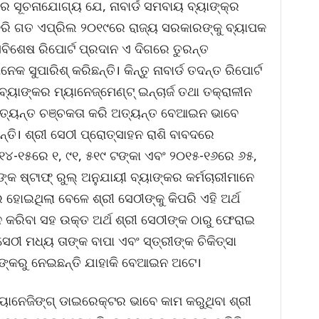
େ ସୂଚନାଯୋଗ୍ୟ ଯେ, ନାବାର୍ଡ ସମବାୟ ବ୍ୟାଙ୍କ୍ର
 କରି ଗତ ଏପ୍ରିଲ ୨୦୧୯ରେ ରାଜ୍ୟ ସରକାରଙ୍କୁ ବ୍ୟାପକ
 ସବିଶେଷ ରିପୋର୍ଟ ପ୍ରଦାନ ଏ ଦିଗରେ ତୁରନ୍ତ
େକ ସୁପାରିଶ୍ କରିଛନ୍ତି। କିନ୍ତୁ ନାବାର୍ଡ ତଦନ୍ତ ରିପୋର୍ଟ
୍ୟାଙ୍କର ମ୍ୟାନେଜ୍ମେଣ୍ଟ୍ ଇନ୍ଚାର୍ଜ ତଥା ତକ୍ରାଳୀନ
ଅତ୍ୟନ୍ତ ଚଞ୍ଚକତା କରି ଅତ୍ୟନ୍ତ ବେଆଇନ ଭାବେ
୍ତି। ଶ୍ରୀ ସେଠୀ ପ୍ରୋତ୍ସାହନ ରାଶି ବାବଦରେ
୧୪-୧୫ରେ ୧, ୯୧, ୫୧୯ ଟଙ୍କା ଏବଂ ୨୦୧୫-୧୬ରେ ୬୫,
କ ଷ୍ଟାଫ୍ ରୁଲ୍ ଅନୁଯାୟୀ ବ୍ୟାଙ୍କର କର୍ମଚାରୀମାନେ
 ହୋଇଥିଲା ବେଳେ ଶ୍ରୀ ସେଠୀଙ୍କୁ କିପରି ଏହି ଅର୍ଥ
ନ କରିବା ସହ ଉକ୍ତ ଅର୍ଥ ଶ୍ରୀ ସେଠୀଙ୍କ ଠାରୁ ଫେରାଇ
 ସେଠୀ ମଧ୍ୟ ତାଙ୍କ ବାପା ଏବଂ ସ୍ତ୍ରୀଙ୍କ ଚିକିତ୍ସା
ାଙ୍କରୁ ନେଇଛନ୍ତି ଯାହାକି ବେଆଇନ ଅଟେ।
ୟାନେଜିଙ୍ଗ୍ ଡାଇରେକ୍ଟର ଭାବେ କାମ କରୁଥିବା ଶ୍ରୀ