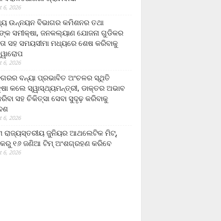
 6, 2026
ମ୍ୟ ଉନ୍ନୟନ ବିଭାଗର କମିଶନର ତଥା
ଙ୍କ ସମୀକ୍ଷା, ଜନକଲ୍ୟାଣ ଯୋଜନା ଗୁଡିକର
ତା ସହ ସମୟସୀମା ମଧ୍ୟରେ ଶେଷ କରିବାକୁ
ତ୍ୱାରୋପ
 6, 2026
ଗରର ବନ୍ୟା ପ୍ରଭାବିତ ଅଂଚଳର ସ୍ଥିତି
୍ଷା କଲେ ସ୍ୱାସ୍ଥ୍ୟମନ୍ତ୍ରୀ, ଡାକ୍ତର ଅଭାବ
ରିବା ସହ ଚିକିତ୍ସା ସେବା ସୁଦୃଢ଼ କରିବାକୁ
ଦେଶ
 6, 2026
 ରାଜ୍ୟସ୍ତରୀୟ ଜୁନିୟର ଆଥଲେଟିକ ମିଟ୍‌,
କରୁ ୧୬ ଜଣିଆ ଟିମ୍ ଅଂଶଗ୍ରହଣ କରିବେ
 6, 2026