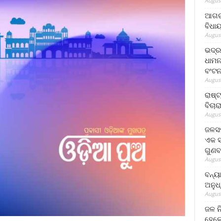
August
ଆଗରପ
ବିଧା
August
ଭଦ୍ର
ଧାମନ
ବଂଟ
August
ରାଷ୍
ବିଚାର
August
ଜଳସମ
ଏକ ସପ
ଗୁଣବ
August
ବନ୍ୟ
ଅନୁଧ
August
ଜଳ ନ
ହେଲେ