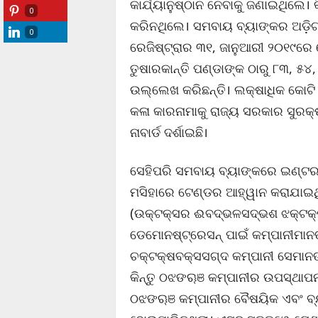
କାର୍ଯ୍ୟାନୁଷ୍ଠାନ ନେବାକୁ ଜଣାଇଥିଲେ। 
0
କରିନଥିଲେ। ସମବାୟ ବ୍ୟାଙ୍କର ଅଡ଼ିଟ୍
0
ରେଜିଷ୍ଟ୍ରାର ୩୧, ଜାନୁଆରୀ ୨୦୧୯ରେ 
ତୁଷାରକାନ୍ତି ପଣ୍ଡାଙ୍କ ଠାରୁ ୮୩, ୫
ଉଲ୍ଲେଖ କରିଛନ୍ତି। ଲକ୍ଷାଧିକ କୋଟି 
କଳା କାରନାମାକୁ ରାଜ୍ୟ ସରକାର ସୁରକ୍
ନାବାର୍ଡ ଦର୍ଶାଇଛି।
ସେହିପରି ସମବାୟ ବ୍ୟାଙ୍କରେ ଇଣ୍ଟରନ
ମସିହାରେ ଟେଣ୍ଡର ଆହ୍ୱାନ କରାଯାଇଥିଲ
(ଉକ୍ଟକ୍ସର ଈବଦ୍ଭଳସଦ୍ଭଶ ଝକ୍ଟକ୍
ଡେମୋନଷ୍ଟ୍ରେସନ୍ ପାଇଁ କମ୍ପାନୀମାନ
ଚକ୍ଟକ୍ଷବକ୍ସସଗ୍ଦ କମ୍ପାନୀ ସେମାନ
କିନ୍ତୁ ଠଝଙୠଞ କମ୍ପାନୀର ଉପସ୍ଥାପନା
ଠଝଙୠଞ କମ୍ପାନୀର ବୈଷୟିକ ଏବଂ ବ୍