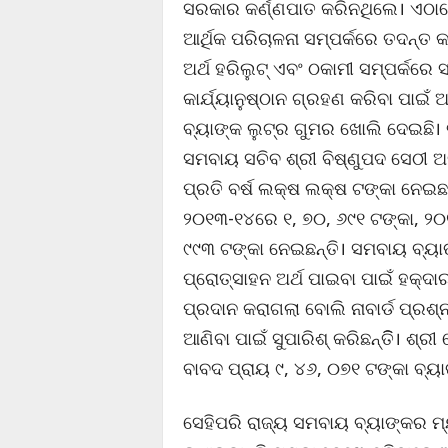
ସରକାର କର୍ଣ୍ଣପାତ କରିନଥିଲେ। ଏଠାର
ଆର୍ଥିକ ପରିଚାଳନା ସମ୍ପର୍କରେ ତଦନ୍ତ
ଅର୍ଥ ହରିଲୁଟ୍ ଏବଂ ଠକାମୀ ସମ୍ପର୍କରେ
କାର୍ଯ୍ୟାନୁଷ୍ଠାନ ଗ୍ରହଣ କରିବା ପାଇଁ ଅନ
ବ୍ୟାଙ୍କ ଲୁଟ୍ର ଗୁମର ଖୋଲି ଦେଇଛି। ବ
ସମବାୟ ସଚିବ ଶ୍ରୀ ବିଷ୍ଣୁପଦ ସେଠୀ 
ପ୍ରତି ବର୍ଷ ଲକ୍ଷ ଲକ୍ଷ ଟଙ୍କା ନେଇଛନ
୨୦୧୩-୧୪ରେ ୧, ୭୦, ୬୯୧ ଟଙ୍କା, ୨୦
୯୯୩ ଟଙ୍କା ନେଇଛନ୍ତି। ସମବାୟ ବ୍ୟାଙ୍
ପ୍ରୋତ୍ସାହନ ଅର୍ଥ ପାଇବା ପାଇଁ ହକ୍ଦାର
ପ୍ରଦାନ କରାଗଲା ବୋଲି ନାବାର୍ଡ ପ୍ରଶ୍
ଆଣିବା ପାଇଁ ସୁପାରିଶ୍ କରିଛନ୍ତିି। ଶ୍ରୀ
ବାବଦ ପ୍ରାୟ ୯, ୪୬, ୦୭୧ ଟଙ୍କା ବ୍ୟ
ସେହିପରି ରାଜ୍ୟ ସମବାୟ ବ୍ୟାଙ୍କର ମ୍