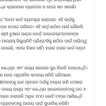
ବିଭିନ୍ନ ସ୍ଥାନେରେ ବ୍ୟବହାର ନ ହୋଇ ଖତ ଖାଉଛି।
ବା “ରପେ’ କାର୍ଡ ବ୍ୟବସ୍ଥା କରାଗଲା। ଏହି କାର୍ଡ଼କୁ
୍କା ଉଠାଇ ପାରିବେ। ଏହି କାର୍ଡ଼ ଛାପିବା ପାଇଁ କୌଣସି
 ଶ୍ରୀ ତୁଷାର ପଣ୍ଡା ବୋର୍ଡ଼ ଡାଇରେକ୍ଟରମାନଙ୍କ
୍ରାସ୍ ସିକ୍ୟୁରିଟି ପ୍ରିଣ୍ଟର୍ସକୁ ଛାପିବା ପାଇଁ ଦାୟିତ୍ୱ
ୋଇଛି, ଏହାର ହିସାବ ନାହିଁ। ହଜାର ହଜାର କାର୍ଡ ବଣ୍ଟା
କେନ୍ଦ୍ର ଏବଂ ରାଜ୍ୟ ସରକାର ସୁଧ ରିହାତି ଦେଇଥାନ୍ତି।
ଋଣ ନେଇ ପ୍ରାଥମିକ ସମବାୟ ସମିତି ଜରିଆରେ
ାଷୀମାନଙ୍କୁ ଋଣ ପ୍ରଦାନ ଅର୍ଥକୁ ବଢ଼େଇ କରି ଦେଖାଇ
କ ଉଭୟ ରାଜ୍ୟ ଏବଂ କେନ୍ଦ୍ର ସରକାରଙ୍କଠାରୁ ଗତ ୫
ଦରେ ହାରାହାରି ଅଧିକ ୬୦୦ କୋଟି ଟଙ୍କା ଆଣିଛନ୍ତି
ା ବ୍ୟାଙ୍କଠାରୁ ଆଦାୟ ପାଇଁ ସୁପାରିଶ୍ କରିଛି।