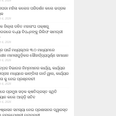
 6, 2026
ଡା ମହିଳା କଲେଜ ପରିଦର୍ଶନ କଲେ ଭଦ୍ରକ
ୟକ
 6, 2026
କ ଜିଲ୍ଲା ଦଳିତ ମହାସଂଘ ପକ୍ଷରୁ
ଗରରେ ବନ୍ୟା ବିପନ୍ନଙ୍କୁ ରିଲିଫ ସାମଗ୍ରୀ
ନ
 6, 2026
ଟ୍ର ପାଇଁ ମଧ୍ୟସ୍ଥତା ୩.୦ ମାଧ୍ୟମରେ
ାଧୀନ ମାମଲାଗୁଡ଼ିକର ସୌହାର୍ଦ୍ଦ୍ୟପୂର୍ଣ୍ଣ ସମାଧାନ
 6, 2026
୍ପଦ ବିଭାଗର ନିମ୍ନମାନର କାର୍ଯ୍ୟ, କାର୍ଯ୍ୟର
୍ତାହ ମଧ୍ୟରେ ଭାଙ୍ଗିଲା ଗାର୍ଡ ୱାଲ, କାର୍ଯ୍ୟର
ତା କୁ ନେଇ ପ୍ରଶ୍ନବାଚୀ
 6, 2026
ାରେ ପ୍ରମୁଖ ସଡ଼କ କ୍ଷତିଗ୍ରସ୍ତ ସ୍ଥିତି
୍ୟାନ କଲେ ଆର୍‌ଡ଼ି ସଚିବ
 6, 2026
ିଷ୍କାସନ ସମସ୍ୟା ନେଇ ପ୍ରଶାସନର ଦ୍ୱାରସ୍ତ
 ବରାଳପୋଖରୀ ଗ୍ରାମବାସୀ