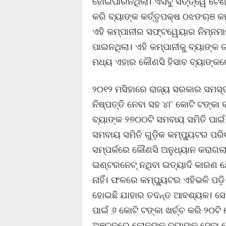
ହୋଇପାରିନଥିଲା। ଏସବୁ ସତ୍ତ୍ୱେ ଟେଣ
କରି ବ୍ୟାଙ୍କ କର୍ତ୍ତୃପକ୍ଷ ଠଝଙୠଞ କମ
ଏହି କମ୍ପାନୀର ସଫ୍ଟୱେୟାର ନିମ୍ନମ
ପାଇନଥିଲା। ଏହି କମ୍ପାନୀକୁ ବ୍ୟାଙ୍
ମଧ୍ୟ ଏହାର କୌଣସି ହିସାବ ବ୍ୟାଙ୍କରେ
୨୦୧୨ ମସିହାରେ ରାଜ୍ୟ ସରକାର ସମସ୍ତ
ନିଷ୍ପତ୍ତି ନେବା ସହ ୪୮ କୋଟି ଟଙ୍କା
ବ୍ୟାଙ୍କ ୨୭୦୦ଟି ସମବାୟ ସମିତି ପାଇଁ 
ସମବାୟ ସମିତି ଗୁଡ଼ିକ କମ୍ପୁ୍ୟଟର ପରି
ସମ୍ପର୍କରେ କୌଣସି ଅନୁଧ୍ୟାନ କରାଗଲା 
ଇଣ୍ଟରନେଟ୍ ନଥିବା ଇତ୍ୟାଦି କାରଣ 
ନାହିଁ। ଫଳରେ କମ୍ପୁ୍ୟଟର ଏହିଭଳି ପଡ଼ି
ହୋଇଛି ଯାହାର ତଦନ୍ତ ଆବଶ୍ୟକ। ସେହି
ପାଇଁ ୬ କୋଟି ଟଙ୍କା ଖର୍ଚ୍ଚ କରି ୨୦ଟି
ଅଞ୍ଚଳରେ ଲୋକଙ୍କୁ ବ୍ୟାଙ୍କ ସେବା 