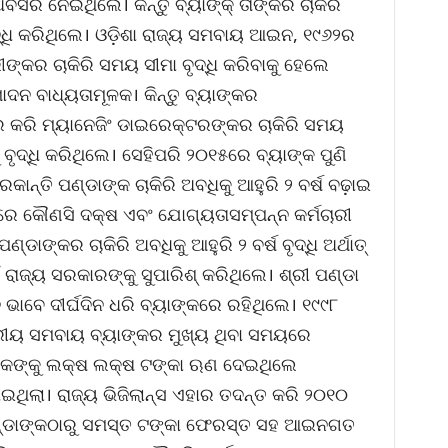
ବସର ନେଇଥିଲେ। କିନ୍ତୁ ବ୍ୟାଙ୍କ୍ ତାଙ୍କର ଚାକିରି
ୃଦ୍ଧି କରିଥିଲେ। ଓଡ଼ିଶା ରାଜ୍ୟ ସମବାୟ ଆଇନ, ୧୯୬୨ର
ଙ୍କର ଚାକିରି ସମୟ ସୀମା ବୃଦ୍ଧି କରିବାକୁ ହେଲେ
ଦନ ବାଧ୍ୟତାମୂଳକ। କିନ୍ତୁ ବ୍ୟାଙ୍କର
ିର କରି ମ୍ୟାନେଜିଂ ଡାଇରେକ୍ଟରଙ୍କର ଚାକିରି ସମୟ
କୁ ବୃଦ୍ଧି କରିଥିଲେ। ସେହିପରି ୨୦୧୫ରେ ବ୍ୟାଙ୍କ ପୁଣି
କାନ୍ତି ପଣ୍ଡାଙ୍କ ଚାକିରି ଅବଧିକୁ ଆହୁରି ୨ ବର୍ଷ ବଢ଼ାଇ
େ କୌଣସି ଦକ୍ଷ ଏବଂ ଯୋଗ୍ୟତାସମ୍ପନ୍ନ କର୍ମଚାରୀ
୍ଡାଙ୍କର ଚାକିରି ଅବଧିକୁ ଆହୁରି ୨ ବର୍ଷ ବୃଦ୍ଧି ଅର୍ଥାତ୍
ଁ ରାଜ୍ୟ ସରକାରଙ୍କୁ ସୁପାରିଶ୍ କରିଥିଲେ। ଶ୍ରୀ ପଣ୍ଡା
ାବେ ଦୀର୍ଘଦିନ ଧରି ବ୍ୟାଙ୍କରେ ରହିଥିଲେ। ୧୯୯୮
ଦ୍ରୀୟ ସମବାୟ ବ୍ୟାଙ୍କର ମୁଖ୍ୟ ଥିବା ସମୟରେ
କଙ୍କୁ ଲକ୍ଷ ଲକ୍ଷ ଟଙ୍କା ଋଣ ଦେଇଥିଲେ
ଇଥିଲା। ରାଜ୍ୟ ଭିଜିଲାନ୍ସ ଏହାର ତଦନ୍ତ କରି ୨୦୧୦
ପଣ୍ଡାଙ୍କଠାରୁ ସମସ୍ତ ଟଙ୍କା ଫେରସ୍ତ ସହ ଆଇନଗତ