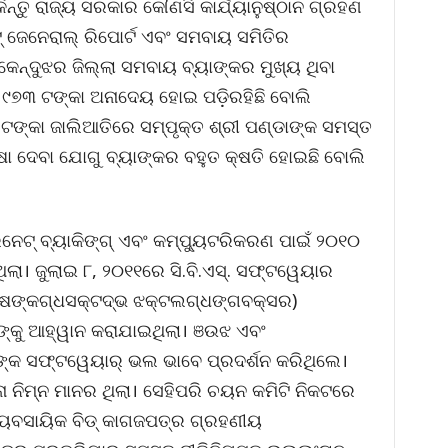
କିନ୍ତୁ ରାଜ୍ୟ ସରକାର କୌଣସି କାର୍ଯ୍ୟାନୁଷ୍ଠାନ ଗ୍ରହଣ
 ଜେନେରାଲ୍ ରିପୋର୍ଟ ଏବଂ ସମବାୟ ସମିତିର
କେନ୍ଦୁଝର ଜିଲ୍ଲା ସମବାୟ ବ୍ୟାଙ୍କର ମୁଖ୍ୟ ଥିବା
୪, ୯୭୩ ଟଙ୍କା ଅନାଦେୟ ହୋଇ ପଡ଼ିରହିଛି ବୋଲି
ଟଙ୍କା ଜାଲିଆତିରେ ସମ୍ପୃକ୍ତ ଶ୍ରୀ ପଣ୍ଡାଙ୍କ ସମସ୍ତ
ଷା ଦେବା ଯୋଗୁ ବ୍ୟାଙ୍କର ବହୁତ କ୍ଷତି ହୋଇଛି ବୋଲି
େଟ୍ ବ୍ୟାକିଙ୍ଗ୍ ଏବଂ କମ୍ପୁ୍ୟଟରିକରଣ ପାଇଁ ୨୦୧୦
ା। ଜୁଲାଇ ୮, ୨୦୧୧ରେ ସି.ବି.ଏସ୍. ସଫ୍ଟୱେୟାର
ଷଙ୍କଗ୍ଧସକ୍ଟଦ୍ଭ ଝକ୍ଟଲଗ୍ଧଙ୍ଗବକ୍ସର)
ଙ୍କୁ ଆହ୍ୱାନ କରାଯାଇଥିଲା। ଞଉଝ ଏବଂ
ଙ୍କ ସଫ୍ଟୱେୟାର୍ ଭଲ ଭାବେ ପ୍ରଦର୍ଶନ କରିଥିଲେ।
 ନିମ୍ନ ମାନର ଥିଲା। ସେହିପରି ଚୟନ କମିଟି ନିକଟରେ
ୟବସାୟିକ ବିଡ୍ କାଗଜପତ୍ର ଗ୍ରହଣୀୟ