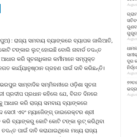
August
ଗ୍ରା
ସଚିବ
ଗୁଣବ
ଗୁରୁ
August
ପୁଅ) : ରାଜ୍ୟ ସମବାୟ ବ୍ୟାଙ୍କରେ ବ୍ୟାପକ ଜାଲିଆତି,
ଧାମନ
ୋଟି ଟଙ୍କାର ଲୁଟ୍ ହୋଇଛି ବୋଲି ନାବାର୍ଡ ତଦନ୍ତ
ସମୀକ
ୁ ଆଧାର କରି ସୂଚନାଧିକାର କର୍ମୀମାନେ ସମ୍ପୃକ୍ତ
ଦୂର କ
ନିର୍ଦ୍
ତ କାର୍ଯ୍ୟାନୁଷ୍ଠାନ ଗ୍ରହଣ ପାଇଁ ଦାବି କରିଛନ୍ତି।
August
୭୨ତମ
ପୁର ସାମ୍ବାଦିକ ସମ୍ମିଳନୀରେ ଓଡ଼ିଶା ସୂଚନା
ଭଦ୍ର
ୀ ପ୍ରଦୀପ ପ୍ରଧାନ କହିଲେ ଯେ, ବିଗତ ଦିନରେ
August
କୁ ଆଧାର କରି ରାଜ୍ୟ ସମବାୟ ବ୍ୟାଙ୍କରେ
ଣୁପଦ ସେଠୀ ଏବଂ ମ୍ୟାଜେିଙ୍ଗ୍ ଡାଇରେକ୍ଟର ଶ୍ରୀ
ତି କରି ବ୍ୟାଙ୍କରୁ କୋଟି କୋଟି ଟଙ୍କା ଲୁଟ୍ କରିଥିବା
ଦନ୍ତ ପାଇଁ ଦାବି କରାଯାଇଥିଲେ ମଧ୍ୟ ରାଜ୍ୟ