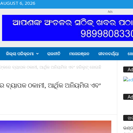
AUGUST 6, 2026
Ads
ଜିଲ୍ଲା ପରିକ୍ରମା
ରାଜନୀତି
ମନୋରଞ୍ଜନ
ଜୀବନଚର୍ଯ୍ୟା
ଖେ
ଙ୍କରେ ବ୍ୟାପକ ଠକାମୀ, ଆର୍ଥିକ ଅନିୟମିତା ଏବଂ ହରିଲୁଟ୍ ହୋଇଛି
Ad
େ ବ୍ୟାପକ ଠକାମୀ, ଆର୍ଥିକ ଅନିୟମିତା ଏବଂ
Ad
ଖ
ଭଣ୍ଡ