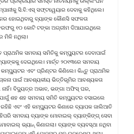
୍ଡର ପ୍ରକ୍ରିୟାର ସମସ୍ତ ନୀତିନିୟମକୁ ଉଲ୍ଲଂଘନ
୍ପାନୀକୁ ସି.ବି.ଏସ୍ ସଫ୍ଟୱେୟାର ଦେବାକୁ କହିଥିଲେ।
ାନର ହୋଇଥିବାରୁ ବ୍ୟାଙ୍କ କୌଣସି ସଫଳତା
କ ତରଫରୁ ୧୦ କୋଟି ଟଙ୍କା ଅଗ୍ରୀମ ଦିଆଯାଇଥିଲେ
 ମିଳି ନଥିଲା।
 ପ୍ରାଥମିକ ସମବାୟ ସମିତିକୁ କମ୍ପୁ୍ୟଟର ଦେବାପାଇଁ
 ବ୍ୟାଙ୍କକୁ ଦେଇଥିଲେ। ମାର୍ଚ୍ଚ ୨୦୧୩ରେ ସମବାୟ
କମ୍ପୁ୍ୟଟର ଏବଂ ପ୍ରିଣ୍ଟର କିଣିଲେ। କିନ୍ତୁ ପ୍ରାଥମିକ
ଚାଳନା ପାଇଁ ଆବଶ୍ୟକୀୟ ଭିତ୍ତିଭୂମିର ଆବଶ୍ୟକତା
ନାହିଁ। ବିଦ୍ୟୁତ୍ର ଅଭାବ, ଭଙ୍ଗା ଅଫିସ୍ ଘର,
ଯୋଗୁଁ ଶହ ଶହ ସମବାୟ ସମିତି କମ୍ପୁ୍ୟଟର ବସାଇଲେ
 ରହିଛି ଏବଂ ଏହି କମ୍ପୁ୍ୟଟର କିଣାରେ ବ୍ୟାପକ ଜାଲିଆତି
ପରି ସମବାୟ ବ୍ୟାଙ୍କ ମୋବାଇଲ୍ ବ୍ୟାଙ୍କିଙ୍ଗ୍ ସେବା
 ମୋବାଇଲ୍ ଭ୍ୟାନ୍ କିଣାଗଲା। ବ୍ୟାଙ୍କ ବ୍ୟବସ୍ଥା ନଥିବା
ଯୋଗାଇଦେବା ଏହି ଯୋଜନାର ମୂଳ ଉଦ୍ଦେଶ୍ୟ ଥିଲା।