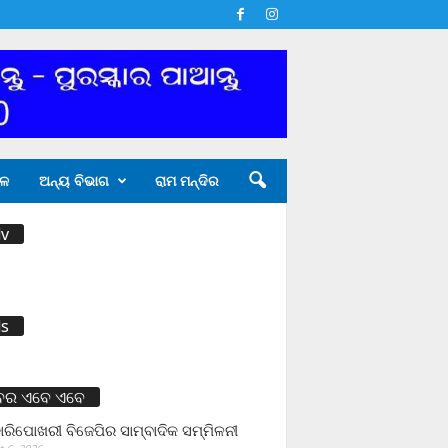
ଳ
ଅନ୍ୟ ବିଭାଗ
ରାମ ମନ୍ଦିର
v
s
ବର ଏବେ ଏବେ
ାରିପୋଖରୀ ବିଜେପିର ସାମ୍ବାଦିକ ସମ୍ମିଳନୀ