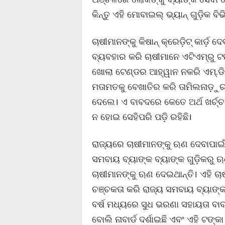
କିନ୍ତୁ ଏହି ମୋବାଇଲ୍ ଭ୍ୟାନ୍ ଗୁଡ଼ିକ 
ଚାଷୀମାନଙ୍କୁ କିଷାନ୍ କ୍ରେଡ଼ିଟ୍ କାର୍ଡ଼ ଦେ
ବ୍ୟବହାର କରି ଚାଷୀମାନେ ଏଟିଏମ୍ରୁ ଟଙ
ଖୋଲା ଟେଣ୍ଡର ଆହ୍ୱାନ ନକରି ଏମ୍.ଡି
ମତାମତକୁ ବେଖାତିର କରି ତାମିଲନାଡ଼ୁର ମାଡ
ଦେଲେ। ଏ ବାବଦରେ କେତେ ଅର୍ଥ ଖର୍ଚ୍ଚ ହ
ନ ହୋଇ ସେହିପରି ପଡ଼ି ରହିଛି।
ରାଜ୍ୟରେ ଚାଷୀମାନଙ୍କୁ ଋଣ ଦେବାପାଇଁ 
ସମବାୟ ବ୍ୟାଙ୍କ ବ୍ୟାଙ୍କ ଗୁଡ଼ିକରୁ 
ଚାଷୀମାନଙ୍କୁ ଋଣ ଦେଇଥାନ୍ତି। ଏହି ଚ
ଚଞ୍ଚକତା କରି ରାଜ୍ୟ ସମବାୟ ବ୍ୟାଙ୍
ବର୍ଷ ମଧ୍ୟରେ ସୁଧ ଭରଣା ସହାୟତା ବାବ
ବୋଲି ନାବାର୍ଡ ଦର୍ଶାଇଛି ଏବଂ ଏହି ଟଙ୍କ