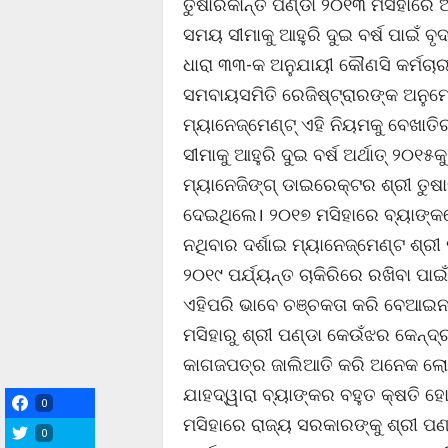
ତୁଷାରକାନ୍ତି ପଣ୍ଡା ୨୦୧୩ ମସିହାରେ ଅ
ସମୟ ସୀମାକୁ ଆହୁରି ଦୁଇ ବର୍ଷ ପାଇଁ ବ
ଧାରା ୩୩-କ ଅନୁଯାୟୀ କୌଣସି କର୍ମଚାରୀ
ସମବାୟସମିତି ରେଜିଷ୍ଟ୍ରାରଙ୍କ ଅନୁମୋ
ମ୍ୟାନେଜ୍ମେଣ୍ଟ୍ ଏହି ନିୟମକୁ ବେଖାତ
ସୀମାକୁ ଆହୁରି ଦୁଇ ବର୍ଷ ଅର୍ଥାତ୍ ୨୦୧୫
ମ୍ୟାନେଜିଙ୍ଗ୍ ଡାଇରେକ୍ଟର ଶ୍ରୀ ତୁଷାର
ଦେଇଥିଲେ। ୨୦୧୭ ମସିହାରେ ବ୍ୟାଙ୍କର
ନଥିବାର ଦର୍ଶାଇ ମ୍ୟାନେଜ୍ମେଣ୍ଟ ଶ୍ରୀ ପଣ
୨୦୧୯ ପର୍ଯ୍ୟନ୍ତ ଚାକିରିରେ ରଖିବା ପାଇ
ଏହିପରି ଭାବେ ଚଞ୍ଚକତା କରି ବେଆଇନ ଭ
ମସିହାରୁ ଶ୍ରୀ ପଣ୍ଡା କେଉଁଝର କେନ୍
କାଗଜପତ୍ର ଜାଲିଆତି କରି ଅନେକ ଲୋ
ଯାହଦ୍ୱାରା ବ୍ୟାଙ୍କର ବହୁତ କ୍ଷତି ହୋ
0
ମସିହାରେ ରାଜ୍ୟ ସରକାରଙ୍କୁ ଶ୍ରୀ 
0