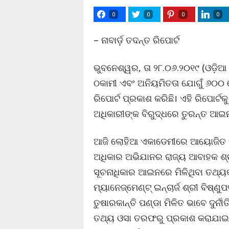
0
0
0
0
– ନାବାର୍ଡ଼ ତଦନ୍ତ ରିପୋର୍ଟ
ଭୁବନେଶ୍ୱର, ତା ୨୮.୦୬.୨୦୧୯ (ଓଡ଼ିଆ 
ଠକାମୀ ଏବଂ ଅନିୟମିତତା ଯୋଗୁଁ ୬୦୦ କ
ରିପୋର୍ଟ ପ୍ରକାଶ କରିଛି। ଏହି ରିପୋର୍ଟକ
ଅଧିକାରୀଙ୍କ ବିରୁଦ୍ଧରେ ତୁରନ୍ତ ଆଇନଗ
ଆଜି ଲୋହିଆ ଏକାଡେମୀରେ ଆୟୋଜିତ ଭର
ଅଧିକାର ଅଭିଯାନର ରାଜ୍ୟ ଆବାହକ ଶ୍ର
ସୂଚନାଧିକାର ଆଇନରେ ମିଳିଥିବା ତଥ୍ୟ
ମ୍ୟାନେଜ୍ମେଣ୍ଟ୍ ଇନ୍ଚାର୍ଜ ଶ୍ରୀ ବିଷ୍
ତୁଷାରକାନ୍ତି ପଣ୍ଡା ମିଳିତ ଭାବେ ଦୁର୍ନୀ
ତଥ୍ୟ ଓସା ତରଫରୁ ପ୍ରକାଶ କରାଯାଇ ତ