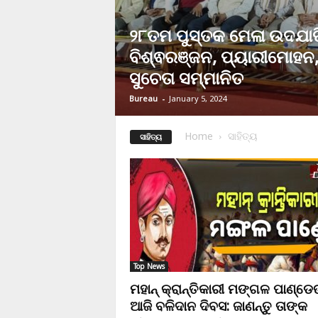
୨୮ତମ ପୁସ୍ତକ ମେଳା ଉଦଯାପ
ବିଶ୍ଵରଞ୍ଜନ, ପ୍ୟାରୀମୋହନ
ସୁଚେତା ସମ୍ମାନିତ
Bureau
-
January 5, 2024
Home
ସାହିତ୍ୟ
ସାହିତ୍ୟ
Top News
ମହାନ୍ କ୍ରାନ୍ତିକାରୀ ମଙ୍ଗଳ ପାଣ୍ଡେ
ଆଜି ବଳିଦାନ ଦିବସ: ଜାଣନ୍ତୁ ତାଙ୍କ