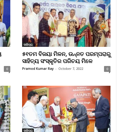
ସାହିତ୍ୟ
ୟ
୫୧ତମ ବିଜୟା ମିଳନ, ଉନ୍ନତ ପରମ୍ପରାରୁ
ସାହିତ୍ୟ ସଂସ୍କୃତିର ପରିଚୟ ମିଳେ
Pramod Kumar Ray
-
October 7, 2022
0
0
ସାହିତ୍ୟ