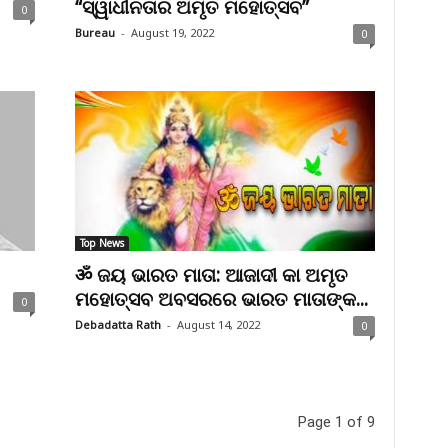
“ସ୍ୱାଧୀନତାର ଅମୃତ ମହୋତ୍ସବ”
0
Bureau
-
August 19, 2022
0
Top News
ॐ ଜୟ ଭାରତ ମାତା: ଆଜାଦୀ କା ଅମୃତ
ମହୋତ୍ସବ ଅବସରରେ ଭାରତ ମାତାଙ୍କ...
0
Debadatta Rath
-
August 14, 2022
0
Page 1 of 9