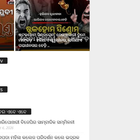
ଷ୍ଟକହୋମ୍ ସିଣ୍ଡ୍ରୋମ୍: ନେତା ମଦାରୀ ତୁମେ
ମାଙ୍କଡ଼ – ହଜିଯାଏ ସ୍ୱାଧୀନତା, ଲାଗିଯାଏ
ପରାଧୀନତାର ବେଡ଼ି ..
v
s
ବର ଏବେ ଏବେ
ାରିପୋଖରୀ ବିଜେପିର ସାମ୍ବାଦିକ ସମ୍ମିଳନୀ
 6, 2026
ଡା ମହିଳା କଲେଜ ପରିଦର୍ଶନ କଲେ ଭଦ୍ରକ