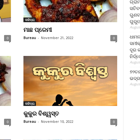
ଗ୍ରା
ସଚିବ
ଗୁଣବ
ସାହିତ୍ୟ
ଗୁରୁ
August
ମାଛ ପ୍ରେମୀ
ଧାମନ
Bureau
-
November 21, 2022
0
0
ସମୀକ
ଦୂର କ
ନିର୍ଦ୍
August
୭୨ତମ
ଭଦ୍ର
August
ସାହିତ୍ୟ
କୁକୁର ବିଶ୍ୱସ୍ତ
Bureau
-
November 10, 2022
0
0