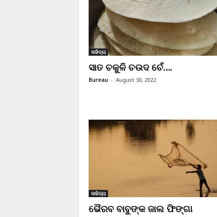
ସାହିତ୍ୟ
ସାତ ଚକୁଳି ଚଉଦ ଚେଁ….
Bureau
-
August 30, 2022
ସାହିତ୍ୟ
ଭୈରବ ବାବୁଙ୍କ ଜାଲ ଫିଙ୍ଗା