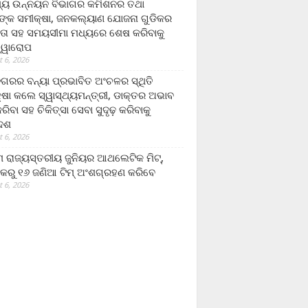
ମ୍ୟ ଉନ୍ନୟନ ବିଭାଗର କମିଶନର ତଥା
ଙ୍କ ସମୀକ୍ଷା, ଜନକଲ୍ୟାଣ ଯୋଜନା ଗୁଡିକର
ତା ସହ ସମୟସୀମା ମଧ୍ୟରେ ଶେଷ କରିବାକୁ
ତ୍ୱାରୋପ
 6, 2026
ଗରର ବନ୍ୟା ପ୍ରଭାବିତ ଅଂଚଳର ସ୍ଥିତି
୍ଷା କଲେ ସ୍ୱାସ୍ଥ୍ୟମନ୍ତ୍ରୀ, ଡାକ୍ତର ଅଭାବ
ରିବା ସହ ଚିକିତ୍ସା ସେବା ସୁଦୃଢ଼ କରିବାକୁ
ଦେଶ
 6, 2026
 ରାଜ୍ୟସ୍ତରୀୟ ଜୁନିୟର ଆଥଲେଟିକ ମିଟ୍‌,
କରୁ ୧୬ ଜଣିଆ ଟିମ୍ ଅଂଶଗ୍ରହଣ କରିବେ
 6, 2026