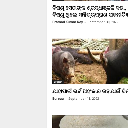
ବିଷ୍ଣୁ ସେଠୀଙ୍କ ଶ୍ରଦ୍ଧାଞ୍ଜଳି ସଭା,
ବିଷ୍ଣୁ ଥିଲେ ସାହିତ୍ୟପ୍ରାଣ ରାଜନୀତିଜ୍
Pramod Kumar Ray
-
September 30, 2022
ସାହିତ୍ୟ
ଯାହାପାଇଁ ଗର୍ବ ଅହଂକାର ତାହାପାଇଁ ବି
Bureau
-
September 11, 2022