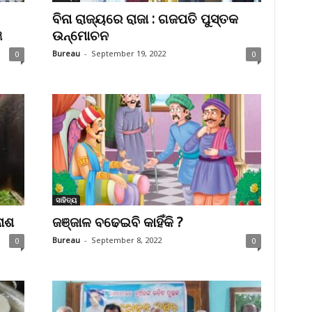
ବିନା ରାଜ୍ୟରେ ରାଜା : ଗଜପତି ପୁସ୍ତକ
ଞ
ଉନ୍ମ‌ୋଚନ
Bureau
-
September 19, 2022
0
0
ସାହିତ୍ୟ
ନାଶ
ଜଞ୍ଜାଳ ବଢେଇବି କାହିଁକି ?
Bureau
-
September 8, 2022
0
0