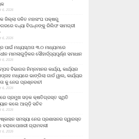
ୟକ
 6, 2026
କ ଜିଲ୍ଲା ଦଳିତ ମହାସଂଘ ପକ୍ଷରୁ
ଗରରେ ବନ୍ୟା ବିପନ୍ନଙ୍କୁ ରିଲିଫ ସାମଗ୍ରୀ
ନ
 6, 2026
ଟ୍ର ପାଇଁ ମଧ୍ୟସ୍ଥତା ୩.୦ ମାଧ୍ୟମରେ
ାଧୀନ ମାମଲାଗୁଡ଼ିକର ସୌହାର୍ଦ୍ଦ୍ୟପୂର୍ଣ୍ଣ ସମାଧାନ
 6, 2026
୍ପଦ ବିଭାଗର ନିମ୍ନମାନର କାର୍ଯ୍ୟ, କାର୍ଯ୍ୟର
୍ତାହ ମଧ୍ୟରେ ଭାଙ୍ଗିଲା ଗାର୍ଡ ୱାଲ, କାର୍ଯ୍ୟର
ତା କୁ ନେଇ ପ୍ରଶ୍ନବାଚୀ
 6, 2026
ାରେ ପ୍ରମୁଖ ସଡ଼କ କ୍ଷତିଗ୍ରସ୍ତ ସ୍ଥିତି
୍ୟାନ କଲେ ଆର୍‌ଡ଼ି ସଚିବ
 6, 2026
ିଷ୍କାସନ ସମସ୍ୟା ନେଇ ପ୍ରଶାସନର ଦ୍ୱାରସ୍ତ
 ବରାଳପୋଖରୀ ଗ୍ରାମବାସୀ
 6, 2026