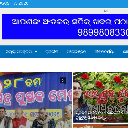
UGUST 7, 2026
Ads
ଜିଲ୍ଲା ପରିକ୍ରମା
ରାଜନୀତି
ମନୋରଞ୍ଜନ
ଜୀବନଚର୍ଯ୍ୟା
ଖେ
0
ପ୍ରକୃତି ରାଣୀର ନିଖୁଣ କାରିଗରୀ ଲାଲ୍
ଟୁକୁଟୁକୁ ସାଧବବୋହୂ ..