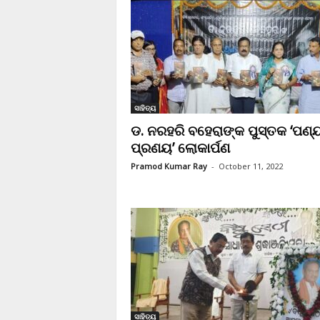
ସାହିତ୍ୟ
ଡ. ନରହରି ବହେରାଙ୍କ ପୁସ୍ତକ ‘ପଣ୍
ପ୍ରଣୟ’ ଲୋକାର୍ପଣ
Pramod Kumar Ray
-
October 11, 2022
ସାହିତ୍ୟ