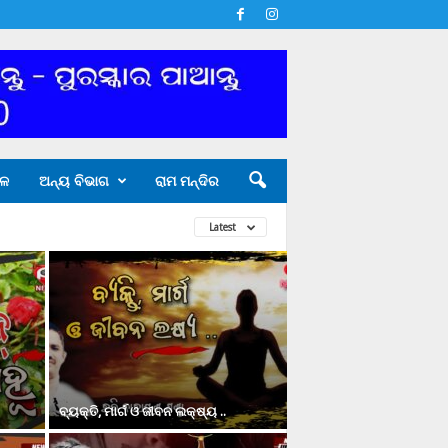
ଳ
ଅନ୍ୟ ବିଭାଗ
ରାମ ମନ୍ଦିର
Latest
ବ୍ୟକ୍ତି, ମାର୍ଗ ଓ ଜୀବନ ଲକ୍ଷ୍ୟ ..