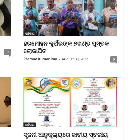
ସାହିତ୍ୟ
ହରମୋହନ କୁଅଁରଙ୍କ ୭ଖଣ୍ଡ ପୁସ୍ତକ
ଲୋକାର୍ପିତ
0
Pramod Kumar Ray
-
August 30, 2022
0
ସାହିତ୍ୟ
ସୃଜନୀ ଆନୁକୂଲ୍ୟରେ ଜାତୀୟ ସ୍ତରୀୟ