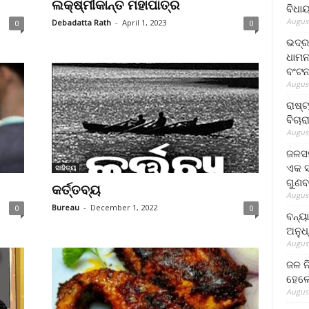
ଲକ୍ଷ୍ମୀକାନ୍ତ ମହାପାତ୍ର
ବିଧା
August
Debadatta Rath
-
April 1, 2023
0
0
ଭଦ୍ର
ଧାମନ
ବଂଟ
August
ରାଷ୍
ବିଚାର
August
ଜଳସମ
ଏକ ସପ
ସାହିତ୍ୟ
ଗୁଣବ
କର୍ତ୍ତବ୍ୟ
August
Bureau
-
December 1, 2022
0
0
ବନ୍ୟ
ଅନୁଧ
August
ଜଳ ନ
ହେଲେ
August