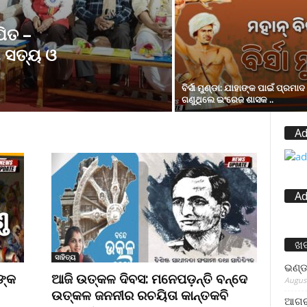
ିତ –
, ସତ୍ୟ ଓ
ବିର୍ସା ମୁଣ୍ଡା: ଯାହାଙ୍କ ପାଇଁ ପ୍ରମାଦ
ଗଣୁଥିଲେ ଇଂରେଜ ଶାସକ ..
Ad
Ad
ଖ
ସାହିତ୍ୟ
ଭଣ୍ଡ
ଙ୍କ
ଆଜି ଉତ୍କଳ ଦିବସ: ମନେପଡ଼ନ୍ତି ବନ୍ଦେ
August
ଉତ୍କଳ ଜନନୀର ରଚୟିତା କାନ୍ତକବି
ଆଗରପ