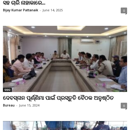
ସହ ଚାରି ନାହାକାରେ...
Bijay Kumar Pattanaik
-
June 14, 2025
0
ସହର
ଦେବସ୍ନାନ ପୂର୍ଣ୍ଣିମା ପାଇଁ ପ୍ରସ୍ତୁତି ବୈଠକ ଅନୁଷ୍ଠିତ
Bureau
-
June 15, 2024
0