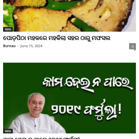
ସହର
ପୋଡ଼ପିଠା ମହକରେ ମହକିଲା ସହର ଠାରୁ ମଫସଲ
Bureau
-
June 15, 2024
0
ସହର