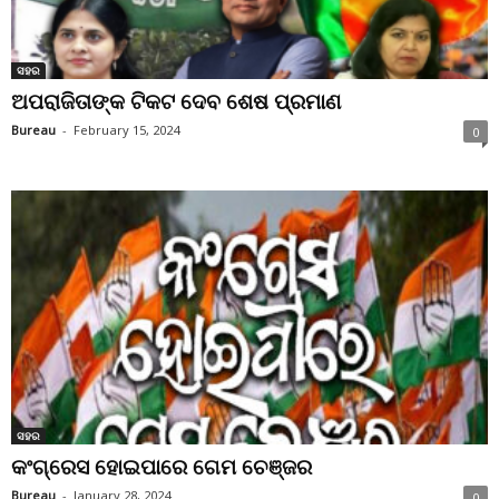
ସହର
ଅପରାଜିତାଙ୍କ ଟିକଟ ଦେବ ଶେଷ ପ୍ରମାଣ
Bureau
-
February 15, 2024
0
ସହର
କଂଗ୍ରେସ ହୋଇପାରେ ଗେମ ଚେଞ୍ଜର
Bureau
-
January 28, 2024
0