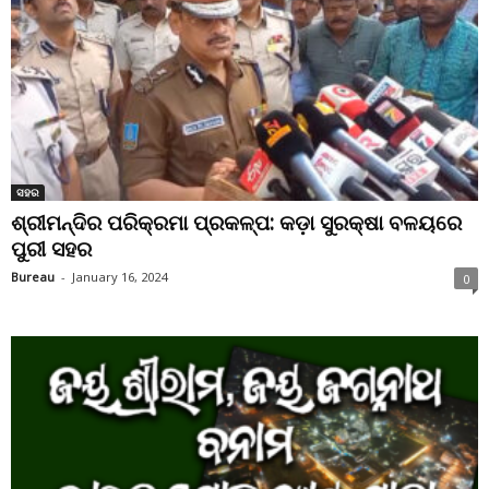
ସହର
ଶ୍ରୀମନ୍ଦିର ପରିକ୍ରମା ପ୍ରକଳ୍ପ: କଡ଼ା ସୁରକ୍ଷା ବଳୟରେ
ପୁରୀ ସହର
Bureau
-
January 16, 2024
0