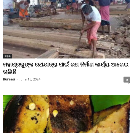
ସହର
ମହାପ୍ରଭୁଙ୍କ ରଥଯାତ୍ରା ପାଇଁ ରଥ ନିର୍ମାଣ କାର୍ଯ୍ୟ ଆଗେଇ
ଚାଲିଛି
Bureau
-
June 15, 2024
0