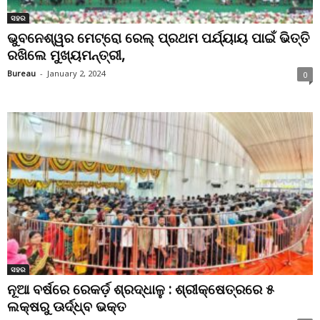
ସହର
ଭୁବନେଶ୍ୱର ମେଟ୍ରୋ ରେଲ୍ ପ୍ରଥମ ପର୍ଯ୍ୟାୟ ପାଇଁ ଭିତ୍ତି
ରଖିଲେ ମୁଖ୍ୟମନ୍ତ୍ରୀ,
Bureau
-
January 2, 2024
0
ସହର
ନୂଆ ବର୍ଷରେ ରେକର୍ଡ଼ ଶ୍ରଦ୍ଧାଳୁ : ଶ୍ରୀକ୍ଷେତ୍ରରେ ୫
ଲକ୍ଷରୁ ଊର୍ଦ୍ଧ୍ବ ଭକ୍ତ