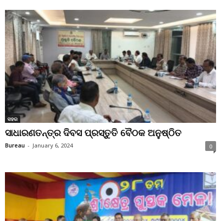
ସହର
ସାଧାରଣତନ୍ତ୍ର ଦିବସ ପ୍ରସ୍ତୁତି ବୈଠକ ଅନୁଷ୍ଠିତ
Bureau
-
January 6, 2024
0