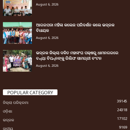
August 6, 2026
ଆଗରପଡା ମହିଳା କଲେଜ ପରିଦର୍ଶନ କଲେ ଭଦ୍ରକ
ବିଧାୟକ
August 6, 2026
ଭଦ୍ରକ ଜିଲ୍ଲା ଦଳିତ ମହାସଂଘ ପକ୍ଷରୁ ଧାମନଗରରେ
ବନ୍ୟା ବିପନ୍ନଙ୍କୁ ରିଲିଫ ସାମଗ୍ରୀ ବଂଟନ
August 6, 2026
POPULAR CATEGORY
39145
ଜିଲ୍ଲା ପରିକ୍ରମା
24318
ଓଡ଼ିଶା
17102
ଭଦ୍ରକ
9169
ଜାତୀୟ