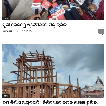
ସହର
ପୁରୀ ରେଳୱେ ଷ୍ଟେସନରେ ମକ୍ ଡ୍ରିଲ
Bureau
-
June 14, 2025
0
ସହର
ରଥ ନିର୍ମାଣ ଅଗ୍ରଗତି : ତିନିରଥରେ ଚଉଦ ନାହାକା ବୁଲିବା