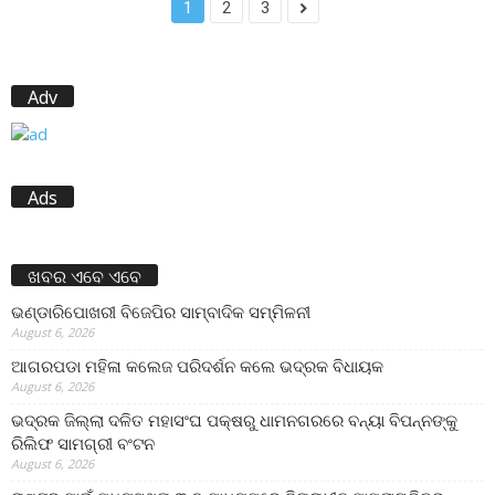
1
2
3
Adv
Ads
ଖବର ଏବେ ଏବେ
ଭଣ୍ଡାରିପୋଖରୀ ବିଜେପିର ସାମ୍ବାଦିକ ସମ୍ମିଳନୀ
August 6, 2026
ଆଗରପଡା ମହିଳା କଲେଜ ପରିଦର୍ଶନ କଲେ ଭଦ୍ରକ ବିଧାୟକ
August 6, 2026
ଭଦ୍ରକ ଜିଲ୍ଲା ଦଳିତ ମହାସଂଘ ପକ୍ଷରୁ ଧାମନଗରରେ ବନ୍ୟା ବିପନ୍ନଙ୍କୁ
ରିଲିଫ ସାମଗ୍ରୀ ବଂଟନ
August 6, 2026