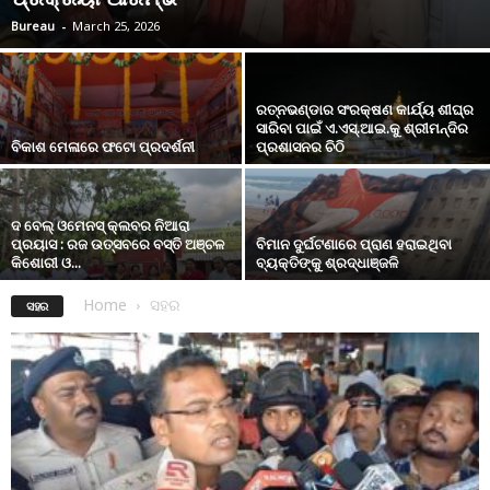
Bureau
-
March 25, 2026
ରତ୍ନଭଣ୍ଡାର ସଂରକ୍ଷଣ କାର୍ଯ୍ୟ ଶୀଘ୍ର
ସାରିବା ପାଇଁ ଏ.ଏସ୍.ଆଇ.କୁ ଶ୍ରୀମନ୍ଦିର
ବିକାଶ ମେଳାରେ ଫଟୋ ପ୍ରଦର୍ଶନୀ
ପ୍ରଶାସନର ଚିଠି
ଦ ବେଲ୍ ଓମେନସ୍ କ୍ଲବର ନିଆରା
ପ୍ରୟାସ : ରଜ ଉତ୍ସବରେ ବସ୍ତି ଅଞ୍ଚଳ
ବିମାନ ଦୁର୍ଘଟଣାରେ ପ୍ରାଣ ହରାଇଥିବା
କିଶୋରୀ ଓ...
ବ୍ୟକ୍ତିଙ୍କୁ ଶ୍ରଦ୍ଧାଞ୍ଜଳି
Home
ସହର
ସହର