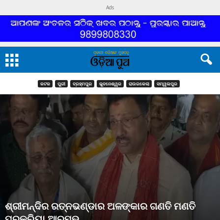
Ads
କଟକ
ପୁରୀ
ବ୍ରହ୍ମପୁର
ଭୁବନେଶ୍ୱର
ରାଉରକେଲା
ସମ୍ୱଲପୁର
ଶ୍ରୀମନ୍ଦିର ରତ୍ନଭଣ୍ଡାର ଅଳଙ୍କାର ଗଣତି ମଣତି
ପ୍ରକ୍ରିୟା ଆରମ୍ଭ