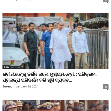
ସହର
ଶ୍ରୀଜୀଉଙ୍କୁ ଦର୍ଶନ କଲେ ମୁଖ୍ୟମନ୍ତ୍ରୀ : ପରିକ୍ରମା
ପ୍ରକଳ୍ପ ପରିଦର୍ଶନ କରି ଖୁସି ବ୍ୟକ୍ତ...
Bureau
-
January 24, 2024
0