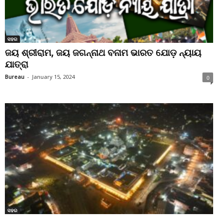
ସହର
ଜୟ ଶ୍ରୀରାମ, ଜୟ ଜଗନ୍ନାଥ ବନାମ ଭାରତ ଯୋଡ଼ ନ୍ୟାୟ
ଯାତ୍ରା
Bureau
-
January 15, 2024
0
ସହର