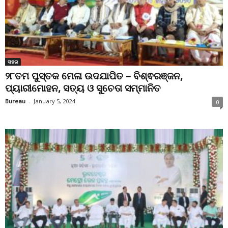
ସହର
୨୮ତମ ପୁସ୍ତକ ମେଳା ଉଦଯାପିତ – ବିଶ୍ଵରଞ୍ଜନ,
ପ୍ୟାରୀମୋହନ, ସତ୍ୟ ଓ ସୁଚେତା ସମ୍ମାନିତ
Bureau
-
January 5, 2024
0