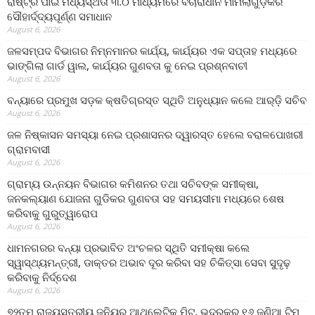
ରାଷ୍ଟ୍ର ପାଇଁ ମଧ୍ୟସ୍ଥତା ୩.୦ ମାଧ୍ୟମରେ ବିଚାରାଧୀନ ମାମଲାଗୁଡ଼ିକର
ସୌହାର୍ଦ୍ଦ୍ୟପୂର୍ଣ୍ଣ ସମାଧାନ
August 6, 2026
ଜଳସମ୍ପଦ ବିଭାଗର ନିମ୍ନମାନର କାର୍ଯ୍ୟ, କାର୍ଯ୍ୟର ଏକ ସପ୍ତାହ ମଧ୍ୟରେ
ଭାଙ୍ଗିଲା ଗାର୍ଡ ୱାଲ, କାର୍ଯ୍ୟର ଗୁଣବତା କୁ ନେଇ ପ୍ରଶ୍ନବାଚୀ
August 6, 2026
ବନ୍ୟାରେ ପ୍ରମୁଖ ସଡ଼କ କ୍ଷତିଗ୍ରସ୍ତ ସ୍ଥିତି ଅନୁଧ୍ୟାନ କଲେ ଆର୍‌ଡ଼ି ସଚିବ
August 6, 2026
ଜଳ ନିଷ୍କାସନ ସମସ୍ୟା ନେଇ ପ୍ରଶାସନର ଦ୍ୱାରସ୍ତ ହେଲେ ବରାଳପୋଖରୀ
ଗ୍ରାମବାସୀ
August 6, 2026
ଗ୍ରାମ୍ୟ ଉନ୍ନୟନ ବିଭାଗର କମିଶନର ତଥା ସଚିବଙ୍କ ସମୀକ୍ଷା,
ଜନକଲ୍ୟାଣ ଯୋଜନା ଗୁଡିକର ଗୁଣବତା ସହ ସମୟସୀମା ମଧ୍ୟରେ ଶେଷ
କରିବାକୁ ଗୁରୁତ୍ୱାରୋପ
August 6, 2026
ଧାମନଗରର ବନ୍ୟା ପ୍ରଭାବିତ ଅଂଚଳର ସ୍ଥିତି ସମୀକ୍ଷା କଲେ
ସ୍ୱାସ୍ଥ୍ୟମନ୍ତ୍ରୀ, ଡାକ୍ତର ଅଭାବ ଦୂର କରିବା ସହ ଚିକିତ୍ସା ସେବା ସୁଦୃଢ଼
କରିବାକୁ ନିର୍ଦ୍ଦେଶ
August 6, 2026
୭୨ତମ ରାଜ୍ୟସ୍ତରୀୟ ଜୁନିୟର ଆଥଲେଟିକ ମିଟ୍‌, ଭଦ୍ରକରୁ ୧୬ ଜଣିଆ ଟିମ୍