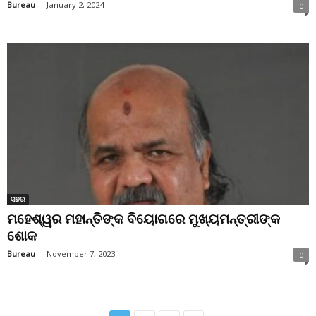
Bureau
-
January 2, 2024
0
ସହର
ମହେଶ୍ୱର ମହାନ୍ତିଙ୍କ ବିୟୋଗରେ ମୁଖ୍ୟମନ୍ତ୍ରୀଙ୍କ
ଶୋକ
Bureau
-
November 7, 2023
0