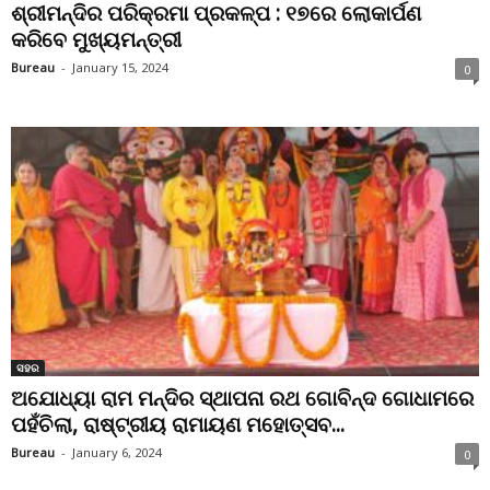
ଶ୍ରୀମନ୍ଦିର ପରିକ୍ରମା ପ୍ରକଳ୍ପ : ୧୭ରେ ଲୋକାର୍ପଣ
କରିବେ ମୁଖ୍ୟମନ୍ତ୍ରୀ
Bureau
-
January 15, 2024
0
ସହର
ଅଯୋଧ୍ୟା ରାମ ମନ୍ଦିର ସ୍ଥାପନା ରଥ ଗୋବିନ୍ଦ ଗୋଧାମରେ
ପହଁଚିଲା, ରାଷ୍ଟ୍ରୀୟ ରାମାୟଣ ମହୋତ୍ସବ...
Bureau
-
January 6, 2024
0