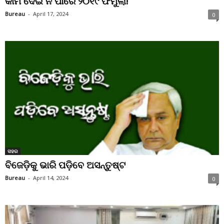
କାମ ଦେଇ ନ ପାରେ ୨୦୧୯ ଫର୍ମୁଲା!
Bureau
-
April 17, 2024
0
ସହର
ବିଜେଡ଼ିକୁ ଭାରି ପଡ଼ିବେ ଅସନ୍ତୁଷ୍ଟ
Bureau
-
April 14, 2024
0