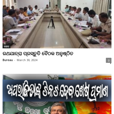
ସହର
ରଥଯାତ୍ରା ପ୍ରସ୍ତୁତି ବୈଠକ ଅନୁଷ୍ଠିତ
Bureau
-
March 30, 2024
0