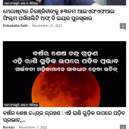
ଆମ ସଂସ୍କୃତି, କଳା ଓ ଐତିହ୍ୟ
ମେଗାଷ୍ଟାର ଚିରଞ୍ଜିବୀଙ୍କୁ ୫୩ତମ ଆଇଏଫଏଫଆଇ
ଫିଲ୍ମ ପର୍ସନାଲିଟି ଅଫ୍‌ ଦି ଇୟର ପୁରସ୍କାର
Debadatta Rath
-
November 21, 2022
0
ଆମ ସଂସ୍କୃତି, କଳା ଓ ଐତିହ୍ୟ
ବର୍ଷର ଶେଷ ଚନ୍ଦ୍ର ଗ୍ରହଣ : ଏହି ରାଶି ଗୁଡ଼ିକ ଉପରେ ପଡ଼ିବ
ପ୍ରଭାବ,...
Bureau
-
November 7, 2022
0