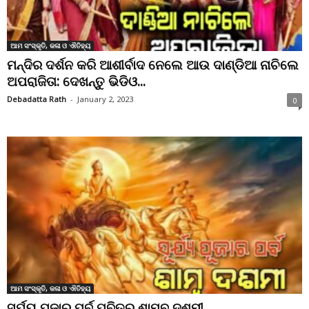
ଆମ ସଂସ୍କୃତି, କଳା ଓ ଐତିହ୍ୟ
ମନ୍ଦିର ଦର୍ଶନ କରି ଆଶୀର୍ବାଦ ନେଲେ ଆଉ ଦାଣ୍ଡିଆ ନାଚିଲେ
ଅପରାଜିତା: ଦେଖନ୍ତୁ ଭିଡିଓ...
Debadatta Rath
-
January 2, 2023
0
ଆମ ସଂସ୍କୃତି, କଳା ଓ ଐତିହ୍ୟ
ସୂର୍ଯ୍ୟ ପୂଜାର ପର୍ବ ପବିତ୍ର ଶାମ୍ବ ଦଶମୀ ..