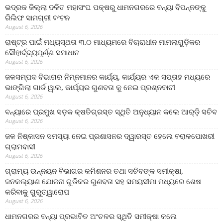
ଭଦ୍ରକ ଜିଲ୍ଲା ଦଳିତ ମହାସଂଘ ପକ୍ଷରୁ ଧାମନଗରରେ ବନ୍ୟା ବିପନ୍ନଙ୍କୁ
ରିଲିଫ ସାମଗ୍ରୀ ବଂଟନ
August 6, 2026
ରାଷ୍ଟ୍ର ପାଇଁ ମଧ୍ୟସ୍ଥତା ୩.୦ ମାଧ୍ୟମରେ ବିଚାରାଧୀନ ମାମଲାଗୁଡ଼ିକର
ସୌହାର୍ଦ୍ଦ୍ୟପୂର୍ଣ୍ଣ ସମାଧାନ
August 6, 2026
ଜଳସମ୍ପଦ ବିଭାଗର ନିମ୍ନମାନର କାର୍ଯ୍ୟ, କାର୍ଯ୍ୟର ଏକ ସପ୍ତାହ ମଧ୍ୟରେ
ଭାଙ୍ଗିଲା ଗାର୍ଡ ୱାଲ, କାର୍ଯ୍ୟର ଗୁଣବତା କୁ ନେଇ ପ୍ରଶ୍ନବାଚୀ
August 6, 2026
ବନ୍ୟାରେ ପ୍ରମୁଖ ସଡ଼କ କ୍ଷତିଗ୍ରସ୍ତ ସ୍ଥିତି ଅନୁଧ୍ୟାନ କଲେ ଆର୍‌ଡ଼ି ସଚିବ
August 6, 2026
ଜଳ ନିଷ୍କାସନ ସମସ୍ୟା ନେଇ ପ୍ରଶାସନର ଦ୍ୱାରସ୍ତ ହେଲେ ବରାଳପୋଖରୀ
ଗ୍ରାମବାସୀ
August 6, 2026
ଗ୍ରାମ୍ୟ ଉନ୍ନୟନ ବିଭାଗର କମିଶନର ତଥା ସଚିବଙ୍କ ସମୀକ୍ଷା,
ଜନକଲ୍ୟାଣ ଯୋଜନା ଗୁଡିକର ଗୁଣବତା ସହ ସମୟସୀମା ମଧ୍ୟରେ ଶେଷ
କରିବାକୁ ଗୁରୁତ୍ୱାରୋପ
August 6, 2026
ଧାମନଗରର ବନ୍ୟା ପ୍ରଭାବିତ ଅଂଚଳର ସ୍ଥିତି ସମୀକ୍ଷା କଲେ