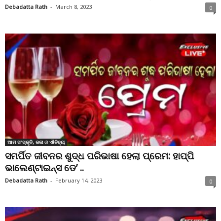
Debadatta Rath
-
March 8, 2023
0
ଆମ ସଂସ୍କୃତି, କଳା ଓ ଐତିହ୍ୟ
ସମର୍ପିତ ଜୀବନର ଶୁଦ୍ଧ ପରିଭାଷା ହେଲା ପ୍ରେମ: ହାପ୍ପି
ଭାଲେଣ୍ଟାଇନ୍ସ ଡେ’ ..
Debadatta Rath
-
February 14, 2023
0