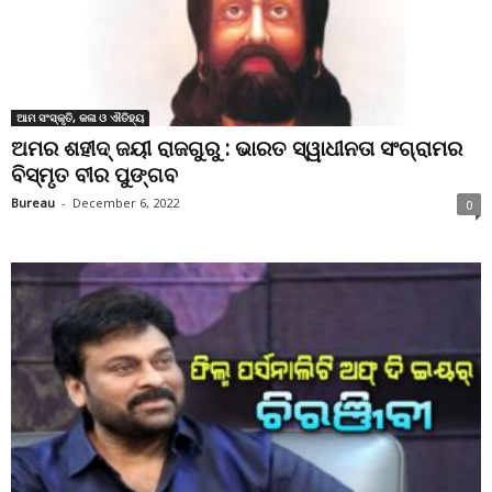
ଆମ ସଂସ୍କୃତି, କଳା ଓ ଐତିହ୍ୟ
ଅମର ଶହୀଦ୍ ଜୟୀ ରାଜଗୁରୁ : ଭାରତ ସ୍ୱାଧୀନତା ସଂଗ୍ରାମର
ବିସ୍ମୃତ ବୀର ପୁଙ୍ଗବ
Bureau
-
December 6, 2022
0