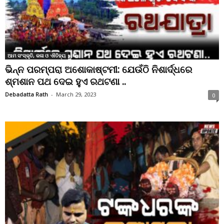
ଆମ ସଂସ୍କୃତି, କଳା ଓ ଐତିହ୍ୟ
ଭିନ୍ନ ପରମ୍ପରା ଅଶୋକାଷ୍ଟମୀ: ଯେଉଁଠି ନିଶାର୍ଦ୍ଧରେ
ଶ୍ମଶାନ ପଥ ଦେଇ ହୁଏ ରଥଟଣା ..
Debadatta Rath
-
March 29, 2023
0