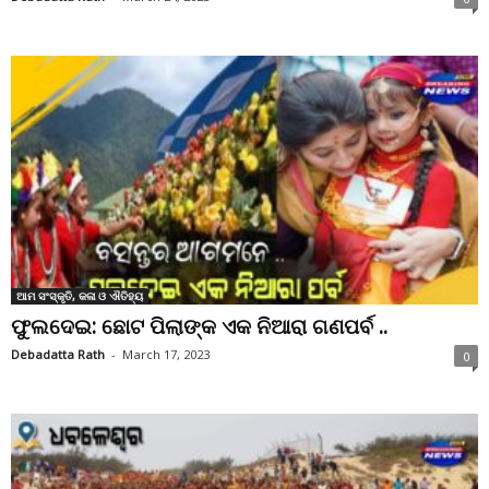
ଆମ ସଂସ୍କୃତି, କଳା ଓ ଐତିହ୍ୟ
ଫୁଲଦେଇ: ଛୋଟ ପିଲାଙ୍କ ଏକ ନିଆରା ଗଣପର୍ବ ..
Debadatta Rath
-
March 17, 2023
0