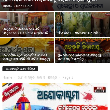
Bureau
-
June 14, 2025
ରାଷ୍ଟ୍ରପତି ଭବନରେ ରଜ ପର୍ବ
ଉତ୍ସବରେ ଯୋଗ ଦେଲେ ରାଷ୍ଟ୍ରପତି
ଅଁ’ଳା ନବମୀ – ଶ୍ରୀରାଧା ପାଦ ଦର୍ଶନ ..
ଗୋବର୍ଦ୍ଧନ ପୂଜା: ପ୍ରକୃତିର ଉପାସନା –
ଶୁଭ ଦୀପାବଳୀ: ଦୀପଦାନର ମହତ୍ତ୍ୱ –
ଜାଣନ୍ତୁ କ’ଣ ରହିଛି ଏହି ପର୍ବର ମହତ୍ତ୍ୱ ..
ଏହାର ଶକ୍ତି ଏବଂ ବିଧି ..
ଆମ ସଂସ୍କୃତି, କଳା ଓ ଐତିହ୍ୟ
Home
ଆମ ସଂସ୍କୃତି, କଳା ଓ ଐତିହ୍ୟ
Page 3