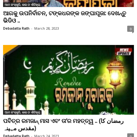
ଆମ ସଂସ୍କୃତି, କଳା ଓ ଐତିହ୍ୟ
ଆଗକୁ ଉପନିର୍ବାଚନ, ଟଙ୍କଧରଙ୍କ ଜଙ୍ଘାପୂଜା: ଦେଖନ୍ତୁ
ଭିଡିଓ ..
Debadatta Rath
-
March 28, 2023
0
ଆମ ସଂସ୍କୃତି, କଳା ଓ ଐତିହ୍ୟ
ପବିତ୍ର ରମଜାନ୍ ମାସ ଏବଂ ତା’ର ମହତ୍ତ୍ୱ .. (رمضان کا
مقدس مہینہ)
Debadatta Rath
-
March 24, 2023
0