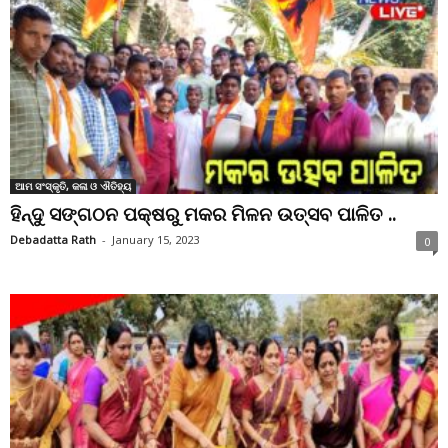
ଆମ ସଂସ୍କୃତି, କଳା ଓ ଐତିହ୍ୟ
ହିନ୍ଦୁ ସଙ୍ଗଠନ ପକ୍ଷରୁ ମକର ମିଳନ ଉତ୍ସବ ପାଳିତ ..
Debadatta Rath
-
January 15, 2023
0