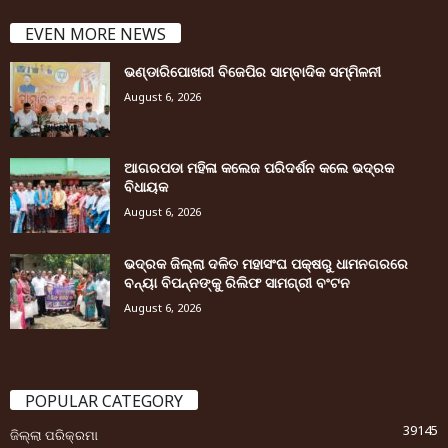
EVEN MORE NEWS
ଭଣ୍ଡାରିପୋଖରୀ ବିଜେପିର ସାମ୍ବାଦିକ ସମ୍ମିଳନୀ
August 6, 2026
ଆଗରପଡା ମହିଳା କଲେଜ ପରିଦର୍ଶନ କଲେ ଭଦ୍ରକ
ବିଧାୟକ
August 6, 2026
ଭଦ୍ରକ ଜିଲ୍ଲା ଦଳିତ ମହାସଂଘ ପକ୍ଷରୁ ଧାମନଗରରେ
ବନ୍ୟା ବିପନ୍ନଙ୍କୁ ରିଲିଫ ସାମଗ୍ରୀ ବଂଟନ
August 6, 2026
POPULAR CATEGORY
39145
ଜିଲ୍ଲା ପରିକ୍ରମା