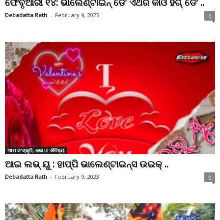
ଫେବୃଆରୀ ୧୪: ଭାଲେଣ୍ଟାଇନ୍ ଡେ’ ଏଥର କାଓ ହଗ୍ ଡେ’ ..
Debadatta Rath
-
February 9, 2023
0
ଆମ ସଂସ୍କୃତି, କଳା ଓ ଐତିହ୍ୟ
ଆଇ ଲଭ୍ ୟୁ : ହାପ୍ପି ଭାଲେଣ୍ଟାଇନ୍ସ ଉଇକ୍ ..
Debadatta Rath
-
February 9, 2023
0