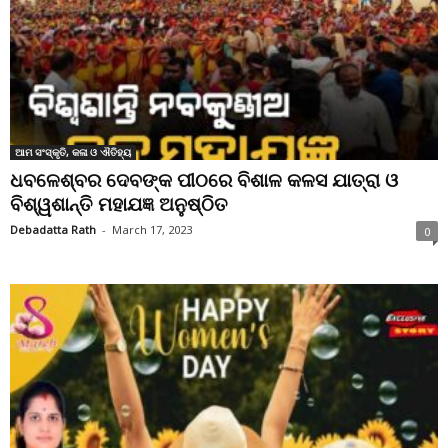
ଆମ ସଂସ୍କୃତି, କଳା ଓ ଐତିହ୍ୟ
ଧବଳେଶ୍ବର ଦେବଙ୍କ ପୀଠରେ ବିଶାଳ କଳସ ଯାତ୍ରା ଓ
ବିଶ୍ୱଶାନ୍ତି ମହାଯଜ୍ଞ ଅନୁଷ୍ଠିତ
Debadatta Rath
-
March 17, 2023
0