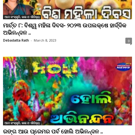
ଆମ ସଂସ୍କୃତି, କଳା ଓ ଐତିହ୍ୟ
ମାର୍ଚ୍ଚ ୮: ବିଶ୍ୱ ମହିଳା ଦିବସ- ୨୦୨୩ ଉପଲକ୍ଷେ ହାର୍ଦ୍ଦିକ
ଅଭିନନ୍ଦନ ..
Debadatta Rath
-
March 8, 2023
0
ଆମ ସଂସ୍କୃତି, କଳା ଓ ଐତିହ୍ୟ
ରଙ୍ଗ ଆଉ ପ୍ରେମର ପର୍ବ ହୋଲି ଅଭିନନ୍ଦନ ..