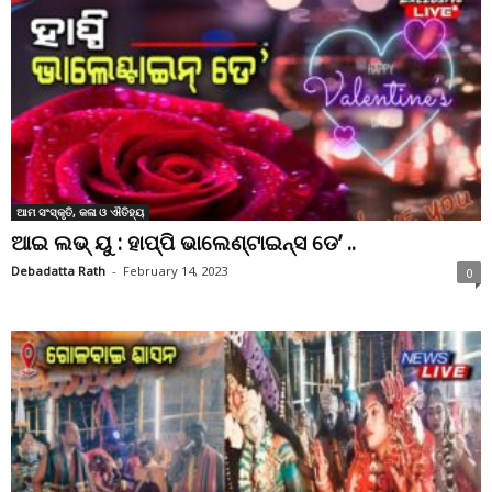
ଆମ ସଂସ୍କୃତି, କଳା ଓ ଐତିହ୍ୟ
ଆଇ ଲଭ୍ ୟୁ : ହାପ୍ପି ଭାଲେଣ୍ଟାଇନ୍ସ ଡେ’ ..
Debadatta Rath
-
February 14, 2023
0