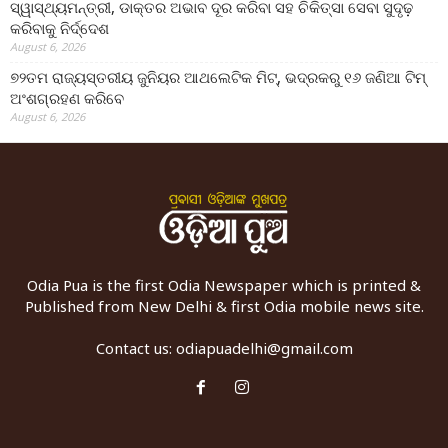
ସ୍ୱାସ୍ଥ୍ୟମନ୍ତ୍ରୀ, ଡାକ୍ତର ଅଭାବ ଦୂର କରିବା ସହ ଚିକିତ୍ସା ସେବା ସୁଦୃଢ଼
କରିବାକୁ ନିର୍ଦ୍ଦେଶ
August 6, 2026
୭୨ତମ ରାଜ୍ୟସ୍ତରୀୟ ଜୁନିୟର ଆଥଲେଟିକ ମିଟ୍‌, ଭଦ୍ରକରୁ ୧୬ ଜଣିଆ ଟିମ୍
ଅଂଶଗ୍ରହଣ କରିବେ
August 6, 2026
Odia Pua is the first Odia Newspaper which is printed &
Published from New Delhi & first Odia mobile news site.
Contact us:
odiapuadelhi@gmail.com