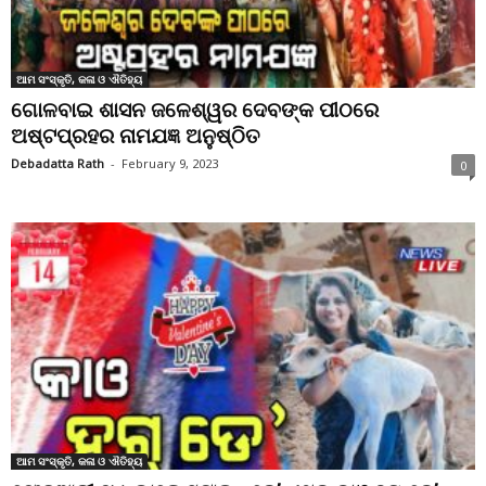
ଆମ ସଂସ୍କୃତି, କଳା ଓ ଐତିହ୍ୟ
ଗୋଳବାଇ ଶାସନ ଜଳେଶ୍ୱର ଦେବଙ୍କ ପୀଠରେ
ଅଷ୍ଟପ୍ରହର ନାମଯଜ୍ଞ ଅନୁଷ୍ଠିତ
Debadatta Rath
-
February 9, 2023
0
ଆମ ସଂସ୍କୃତି, କଳା ଓ ଐତିହ୍ୟ