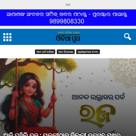
Ads
ଆମ ପର୍ବ ପର୍ବାଣୀ
ଆମ ପିଠାପଣା
ଖ୍ରୀଷ୍ଟମାସ ୨୦୨୦
ଆଜି ପହିଲି ରଜ : ପଲ୍ଲୀଠାରୁ ଦିଲ୍ଲୀ ଉତ୍ସବ ମୁଖର