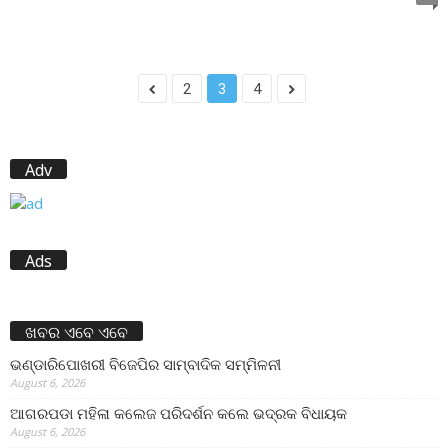
2
3
4
Adv
Ads
ଖବର ଏବେ ଏବେ
ଭଣ୍ଡାରିପୋଖରୀ ବିଜେପିର ସାମ୍ବାଦିକ ସମ୍ମିଳନୀ
August 6, 2026
ଆଗରପଡା ମହିଳା କଲେଜ ପରିଦର୍ଶନ କଲେ ଭଦ୍ରକ ବିଧାୟକ
August 6, 2026