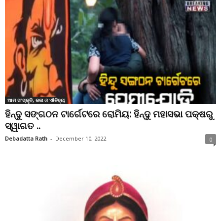
ଆମ ସଂସ୍କୃତି, କଳା ଓ ଐତିହ୍ୟ
ହିନ୍ଦୁ ସଙ୍ଗଠନ ଟାର୍ଗେଟରେ ରୋମିୟ: ହିନ୍ଦୁ ମହାସଭା ପକ୍ଷରୁ
ସ୍ୱାଗତ ..
Debadatta Rath
-
December 10, 2022
0