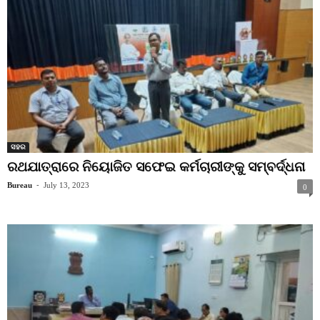
ସହର
ରଥଯାତ୍ରାରେ ନିୟୋଜିତ ସଫେଇ କର୍ମଚାରୀଙ୍କୁ ସମ୍ବର୍ଦ୍ଧନା
Bureau
-
July 13, 2023
0