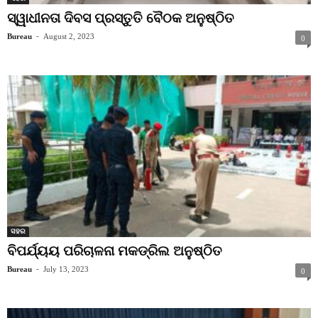
ସ୍ୱାଧୀନତା ଦିବସ ପ୍ରସ୍ତୁତି ବୈଠକ ଅନୁଷ୍ଠିତ
Bureau
-
August 2, 2023
0
ସହର
ବିପର୍ଯ୍ୟୟ ପରିଚାଳନା ମକଡ୍ରିଲ ଅନୁଷ୍ଠିତ
Bureau
-
July 13, 2023
0