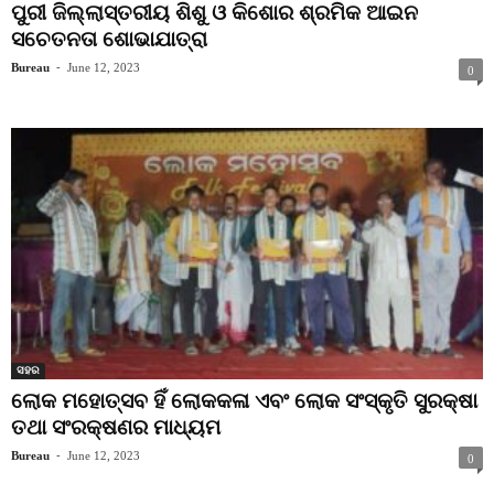
ପୁରୀ ଜିଲ୍ଲାସ୍ତରୀୟ ଶିଶୁ ଓ କିଶୋର ଶ୍ରମିକ ଆଇନ
ସଚେତନତା ଶୋଭାଯାତ୍ରା
Bureau
-
June 12, 2023
0
ସହର
ଲୋକ ମହୋତ୍ସବ ହିଁ ଲୋକକଳା ଏବଂ ଲୋକ ସଂସ୍କୃତି ସୁରକ୍ଷା
ତଥା ସଂରକ୍ଷଣର ମାଧ୍ୟମ
Bureau
-
June 12, 2023
0