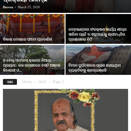
Bureau
-
March 25, 2026
ରତ୍ନଭଣ୍ଡାର ସଂରକ୍ଷଣ କାର୍ଯ୍ୟ ଶୀଘ୍ର
ସାରିବା ପାଇଁ ଏ.ଏସ୍.ଆଇ.କୁ ଶ୍ରୀମନ୍ଦିର
ବିକାଶ ମେଳାରେ ଫଟୋ ପ୍ରଦର୍ଶନୀ
ପ୍ରଶାସନର ଚିଠି
ଦ ବେଲ୍ ଓମେନସ୍ କ୍ଲବର ନିଆରା
ପ୍ରୟାସ : ରଜ ଉତ୍ସବରେ ବସ୍ତି ଅଞ୍ଚଳ
ବିମାନ ଦୁର୍ଘଟଣାରେ ପ୍ରାଣ ହରାଇଥିବା
କିଶୋରୀ ଓ...
ବ୍ୟକ୍ତିଙ୍କୁ ଶ୍ରଦ୍ଧାଞ୍ଜଳି
Home
ସହର
Page 2
ସହର