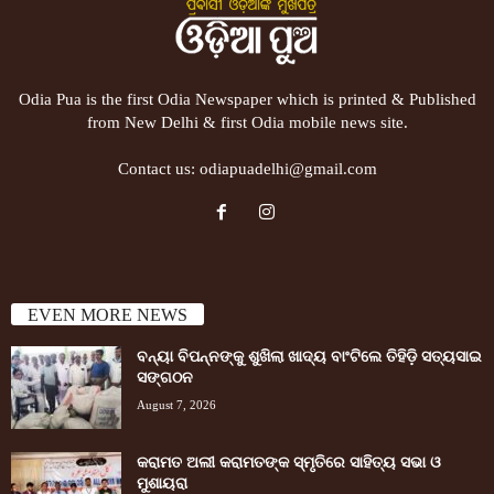
Odia Pua is the first Odia Newspaper which is printed & Published
from New Delhi & first Odia mobile news site.
Contact us:
odiapuadelhi@gmail.com
EVEN MORE NEWS
ବନ୍ୟା ବିପନ୍ନଙ୍କୁ ଶୁଖିଲା ଖାଦ୍ୟ ବାଂଟିଲେ ତିହିଡି଼ ସତ୍ୟସାଇ
ସଙ୍ଗଠନ
August 7, 2026
କରାମତ ଅଲୀ କରାମତଙ୍କ ସ୍ମୃତିରେ ସାହିତ୍ୟ ସଭା ଓ
ମୁଶାୟରା