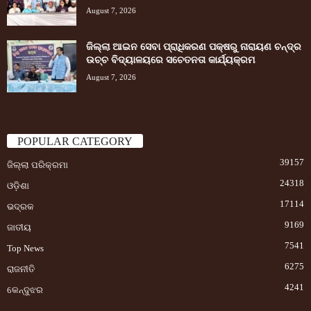
August 7, 2026
ଜିଲ୍ଲା ଆଇନ ସେବା ପ୍ରାଧିକରଣ ପକ୍ଷରୁ ନାରାୟଣ ଚନ୍ଦ୍ର
ଉଚ୍ଚ ବିଦ୍ୟାଳୟରେ ସଚେତନତା କାର୍ଯ୍ୟକ୍ରମ
August 7, 2026
POPULAR CATEGORY
39157
ଜିଲ୍ଲା ପରିକ୍ରମା
24318
ଓଡ଼ିଶା
17114
ଭଦ୍ରକ
9169
ଜାତୀୟ
7541
Top News
6275
ରାଜନୀତି
4241
କେନ୍ଦୁଝର