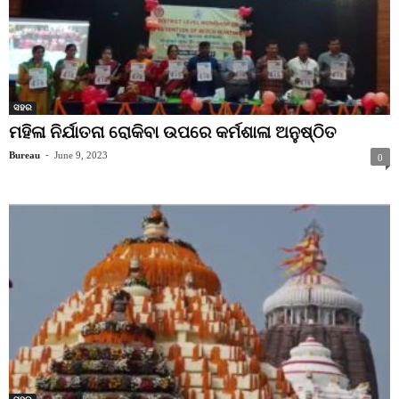
ସହର
ମହିଳା ନିର୍ଯାତନା ରୋକିବା ଉପରେ କର୍ମଶାଳା ଅନୁଷ୍ଠିତ
Bureau
-
June 9, 2023
0