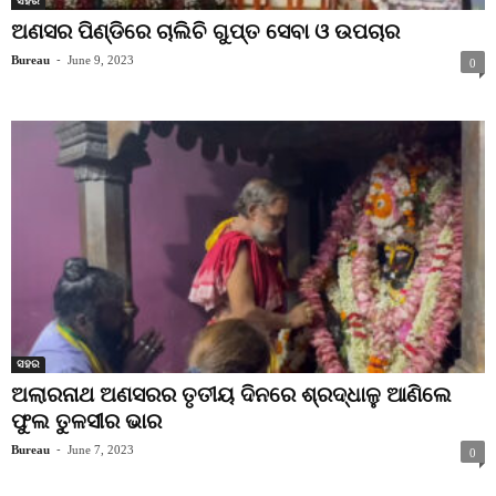
ସହର
ଅଣସର ପିଣ୍ଡିରେ ଚାଲିଚି ଗୁପ୍ତ ସେବା ଓ ଉପଚାର
Bureau
-
June 9, 2023
0
ସହର
ଅଲାରନାଥ ଅଣସରର ତୃତୀୟ ଦିନରେ ଶ୍ରଦ୍ଧାଳୁ ଆଣିଲେ
ଫୁଲ ତୁଳସୀର ଭାର
Bureau
-
June 7, 2023
0