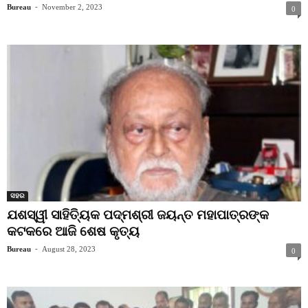
Bureau
-
November 2, 2023
0
ସହର
ଯଶସ୍ୱୀ ସାହିତ୍ୟିକ ପଦ୍ମଶ୍ରୀ ଜୟନ୍ତ ମହାପାତ୍ରଙ୍କ
କଟକରେ ଆଜି ଶେଷ କୃତ୍ୟ
Bureau
-
August 28, 2023
0