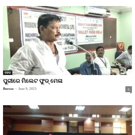
ସହର
ପୁରୀରେ ମିଲେଟ ଫୁଡ୍ ମେଳା
Bureau
-
June 9, 2023
0