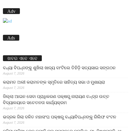
Adv
Ads
ଖବର ଏବେ ଏବେ
ବନ୍ୟା ବିପନ୍ନଙ୍କୁ ଶୁଖିଲା ଖାଦ୍ୟ ବାଂଟିଲେ ତିହିଡି଼ ସତ୍ୟସାଇ ସଙ୍ଗଠନ
August 7, 2026
କରାମତ ଅଲୀ କରାମତଙ୍କ ସ୍ମୃତିରେ ସାହିତ୍ୟ ସଭା ଓ ମୁଶାୟରା
August 7, 2026
ଜିଲ୍ଲା ଆଇନ ସେବା ପ୍ରାଧିକରଣ ପକ୍ଷରୁ ନାରାୟଣ ଚନ୍ଦ୍ର ଉଚ୍ଚ
ବିଦ୍ୟାଳୟରେ ସଚେତନତା କାର୍ଯ୍ୟକ୍ରମ
August 7, 2026
ଭଦ୍ରକ ଜିଲା ଦଳିତ ମହାସଂଘ ପକ୍ଷରୁ ବନ୍ୟାବିପନ୍ନଙ୍କୁ ରିଲିଫ ବଂଟନ
August 7, 2026