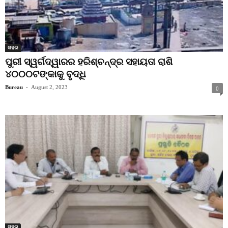
ସହର
ପୁରୀ ସ୍ୱର୍ଗଦ୍ୱାରର ହରିଶ୍ଚନ୍ଦ୍ର ସହାୟତା ରାଶି
୪୦୦୦ଟଙ୍କାକୁ ବୃଦ୍ଧି
Bureau
-
August 2, 2023
0
ସହର