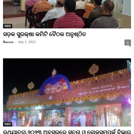
ସହର
ସଡ଼କ ସୁରକ୍ଷା କମିଟି ବୈଠକ ଅନୁଷ୍ଠିତ
Bureau
-
July 1, 2023
0
ସହର
ରଥଯାତ୍ରା-୨୦୨୩ ଅବସରରେ ସୂଚନା ଓ ଲୋକସମ୍ପର୍କ ବିଭାଗ