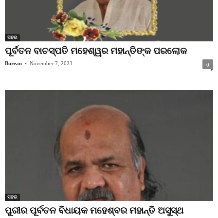
ସହର
ପୂର୍ବତନ ବାଚସ୍ପତି ମହେଶ୍ୱର ମହାନ୍ତିଙ୍କ ପରଲୋକ
Bureau
-
November 7, 2023
0
ସହର
ପୁରୀର ପୂର୍ବତନ ବିଧାୟକ ମହେଶ୍ବର ମହାନ୍ତି ଅସୁସ୍ଥ