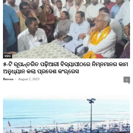
ସହର
୫-ଟି ରୂପାନ୍ତରିତ ପଢ଼ିଆରୀ ବିଦ୍ୟାପୀଠରେ ନିମ୍ନମାନର କାମ
ଅନୁଧ୍ୟାନ କଲା ପ୍ରଦେଶ କଂଗ୍ରେସ
Bureau
-
August 2, 2023
0