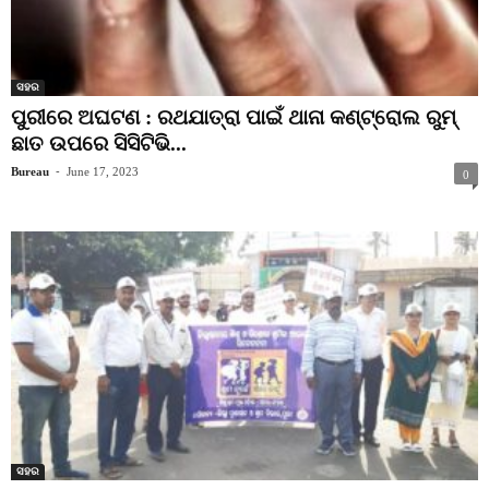
ସହର
ପୁରୀରେ ଅଘଟଣ : ରଥଯାତ୍ରା ପାଇଁ ଥାନା କଣ୍ଟ୍ରୋଲ ରୁମ୍
ଛାତ ଉପରେ ସିସିଟିଭି...
Bureau
-
June 17, 2023
0
ସହର