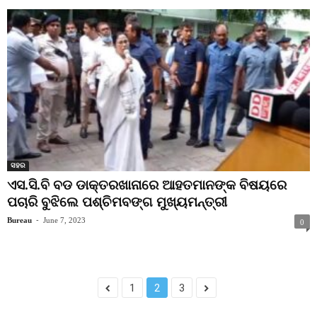
ସହର
ଏସ.ସି.ବି ବଡ ଡାକ୍ତରଖାନାରେ ଆହତମାନଙ୍କ ବିଷୟରେ
ପଚାରି ବୁଝିଲେ ପଶ୍ଚିମବଙ୍ଗ ମୁଖ୍ୟମନ୍ତ୍ରୀ
Bureau
-
June 7, 2023
0
1
2
3