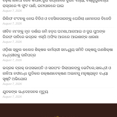
ବଢ଼ିଲା ନାଳିଆ ରେବ କପାଳି,ଦୁଇ ସପ୍ତାହରେ ଦୁଇଟି ବନ୍ୟା, ବିଷ୍ଣୁପୁରବିନ୍ଧା
ରାସ୍ତାରେ ୩ ଫୁଟ ପାଣି, ଇଟାପାଳରେ ଘାଇ
August 7, 2026
ରିଲିଫ ବଂଟନକୁ ନେଇ ବିଡିଓ ଓ ତହସିଲଦାରଙ୍କୁ ଘେରିଲା ଧାମନଗର ବିଜେଡି
August 7, 2026
ଜୀବିତ ମା’ଙ୍କୁ ମୃତ ଦର୍ଶାଇ ଜମି ହଡ଼ପ ଘଟଣା,ଆରଆଇ ଓ ଦୁଇ ପୁଅଙ୍କ
ଗିରଫ ଦାବିରେ ଭଦ୍ରକ ଏସ୍‌ପି ଅଫିସ ଆଗରେ ଆଇଶାଙ୍କ ଧାରଣା
August 7, 2026
ଓଡ଼ିଶା ସ୍କୁଲ କଲେଜ ଶିକ୍ଷକ କର୍ମଚାରୀ ସମନ୍ୱୟ ସମିତି ପକ୍ଷରୁ ଗଣଶିକ୍ଷା
ମନ୍ତ୍ରୀଙ୍କୁ ଦାବିପତ୍ର
August 7, 2026
ଭଦ୍ରକ ବ୍ଲକ୍ ଉପସଭାପତି ଓ ସରପଂଚ ଜିଲାପାଳଙ୍କୁ ଭେଟିଲେ,ସାଳନ୍ଦୀ ଓ
ନାଳିଆ ନଦୀବନ୍ଧ ଗୁଡିକର ରକ୍ଷଣାବେକ୍ଷଣ ଅଭାବରୁ ମନୁଷ୍ୟକୃତ ବନ୍ୟା
ସୃଷ୍ଟି ଅଭିଯୋଗ
August 7, 2026
ଯୁବକଙ୍କ ସନ୍ଦେହଜନକ ମୃତ୍ୟୁ
August 7, 2026