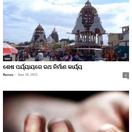
ସହର
ଶେଷ ପର୍ଯ୍ୟାୟରେ ରଥ ନିର୍ମାଣ କାର୍ଯ୍ୟ
Bureau
-
June 18, 2023
0