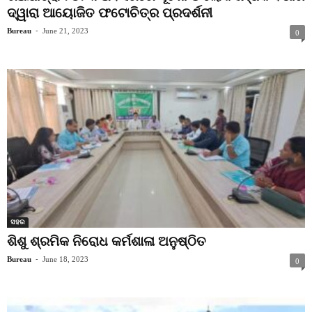
ଦ୍ୱାରା ଆୟୋଜିତ ଫଟୋଚିତ୍ର ପ୍ରଦର୍ଶନୀ
Bureau
-
June 21, 2023
0
ସହର
ଶିଶୁ ଶ୍ରମିକ ନିରୋଧ କର୍ମଶାଳା ଅନୁଷ୍ଠିତ
Bureau
-
June 18, 2023
0