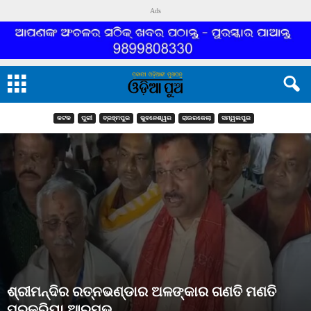
Ads
କଟକ
ପୁରୀ
ବ୍ରହ୍ମପୁର
ଭୁବନେଶ୍ୱର
ରାଉରକେଲା
ସମ୍ୱଲପୁର
ଶ୍ରୀମନ୍ଦିର ରତ୍ନଭଣ୍ଡାର ଅଳଙ୍କାର ଗଣତି ମଣତି
ପ୍ରକ୍ରିୟା ଆରମ୍ଭ