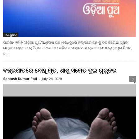
କେନ୍ଦୁଝର
ପାଟଣା- ୨୭-୭ (ଓଡ଼ିଆ ପୁଅ/ସନ୍ତୋଷ ପତି) କେନ୍ଦୁଝର ଜିଲ୍ଲାରେ ଦିନ କୁ ଦିନ କରୋନା ସ୍ଥିତି
ଗମ୍ଭୀର ହେବାରେ ଲାଗିଥିବା ବେଳେ ଗତ ଶନିବାର ସାହାରପଡା ବ୍ଲକର ରାମଚନ୍ଦ୍ରପୁର ଟି ଏମ୍
ସି...
ବଜ୍ରପାତରେ ବୋହୂ ମୃତ, ଶାଶୁ ସମେତ ଦୁଇ ଗୁରୁତର
Santosh Kumar Pati
-
July 24, 2020
0