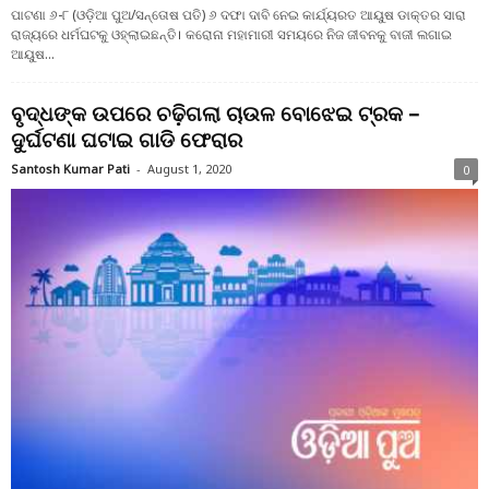
ପାଟଣା ୬-୮ (ଓଡ଼ିଆ ପୁଅ/ସନ୍ତୋଷ ପତି) ୬ ଦଫା ଦାବି ନେଇ କାର୍ଯ୍ୟରତ ଆୟୁଷ ଡାକ୍ତର ସାରା
ରାଜ୍ୟରେ ଧର୍ମଘଟକୁ ଓହ୍ଲାଇଛନ୍ତି। କରୋନା ମହାମାରୀ ସମୟରେ ନିଜ ଜୀବନକୁ ବାଜୀ ଲଗାଇ
ଆୟୁଷ...
ବୃଦ୍ଧଙ୍କ ଉପରେ ଚଢ଼ିଗଲା ଚାଉଳ ବୋଝେଇ ଟ୍ରକ –
ଦୁର୍ଘଟଣା ଘଟାଇ ଗାଡି ଫେରାର
Santosh Kumar Pati
-
August 1, 2020
0