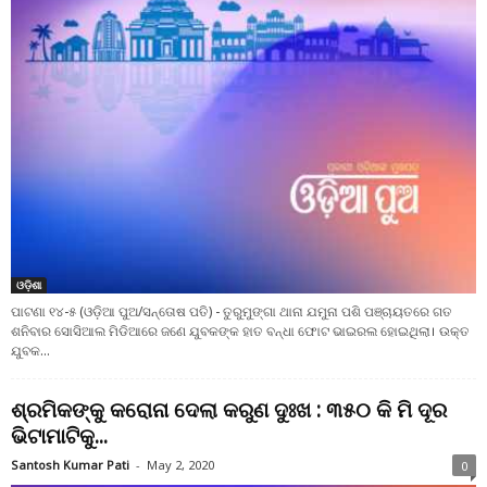
ଓଡ଼ିଶା
ପାଟଣା ୧୪-୫ (ଓଡ଼ିଆ ପୁଅ/ସନ୍ତୋଷ ପତି) - ତୁରୁମୁଙ୍ଗା ଥାନା ଯମୁନା ପଶି ପଞ୍ଚାୟତରେ ଗତ
ଶନିବାର ସୋସିଆଲ ମିଡିଆରେ ଜଣେ ଯୁବକଙ୍କ ହାତ ବନ୍ଧା ଫୋଟ ଭାଇରଲ ହୋଇଥିଲା। ଉକ୍ତ
ଯୁବକ...
ଶ୍ରମିକଙ୍କୁ କରୋନା ଦେଲା କରୁଣ ଦୁଃଖ : ୩୫୦ କି ମି ଦୂର
ଭିଟାମାଟିକୁ...
Santosh Kumar Pati
-
May 2, 2020
0