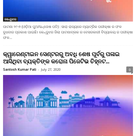
କେନ୍ଦୁଝର
ପାଟଣା ୨୯-୭ (ଓଡ଼ିଆ ପୁଅ/ସନ୍ତୋଷ ପତି) : ସାରା ରାଜ୍ୟରେ ମ୍ୟାଟ୍ରିକ ପରୀକ୍ଷା ର ଫଳ
ବୁଧବାର ପ୍ରକାଶ ପାଇଛି। କେନ୍ଦୁଝର ଜିଲା ପାଟଣାବ୍ଲକ ର ବେସରକାରୀ ବିଦ୍ୟାଳୟ ର ପରୀକ୍ଷା
ଫଳ...
କ୍ୱାରେଣ୍ଟାଇନ ସେଣ୍ଟରରୁ ଅବଧି ଶେଷ ପୂର୍ବରୁ ପଳାଇ
ଆସିଥିବା ବ୍ୟକ୍ତିଙ୍କ କରୋନା ପିଜେଟିଭ ଚିହ୍ନଟ...
Santosh Kumar Pati
-
July 27, 2020
0