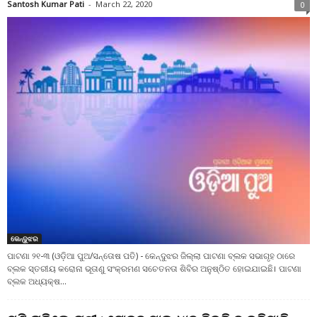
Santosh Kumar Pati
-
March 22, 2020
0
କେନ୍ଦୁଝର
ପାଟଣା ୨୧-୩ (ଓଡ଼ିଆ ପୁଅ/ସନ୍ତୋଷ ପତି) - କେନ୍ଦୁଝର ଜିଲ୍ଲା ପାଟଣା ବ୍ଲକ ସଭାଗୃହ ଠାରେ
ବ୍ଲକ ସ୍ତରୀୟ କରୋନା ଭୂତାଣୁ ସଂକ୍ରମଣ ସଚେତନତା ଶିବିର ଅନୁଷ୍ଠିତ ହୋଇଯାଇଛି। ପାଟଣା
ବ୍ଲକ ଅଧ୍ୟକ୍ଷ...