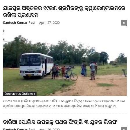
ଯାଜପୁର ଅଞ୍ଚଳର ୧୯ଜଣ ଶ୍ରମିକଙ୍କୁ କ୍ୱାରେଣ୍ଟାଇନରେ
ରଖିଲା ପ୍ରଶାସନ
Santosh Kumar Pati
-
April 27, 2020
0
Coronavirus Outbreak
ପାଟଣା ୨୭-୪ (ଓଡ଼ିଆ ପୁଅ/ସନ୍ତୋଷ ପତି) - କେନ୍ଦୁଝର ଜିଲ୍ଲା ପାଟଣା ବ୍ଲକ ଅଞ୍ଚଳର ୧୯ ଜଣ
ଶ୍ରମିକ ଯାଜପୁର ଜିଲ୍ଲା କୋରେଇ ଥାନା ଅଞ୍ଚଳରେ ଶ୍ରମିକ ଭାବେ ମାଟି କାମ କରୁଥିବା...
ବାରିଆ ପୋଲିସ ଉପରକୁ ପଥର ଫିଙ୍ଗି ୩ ଯୁବକ ଗିରଫ
Santosh Kumar Pati
-
April 26, 2020
0