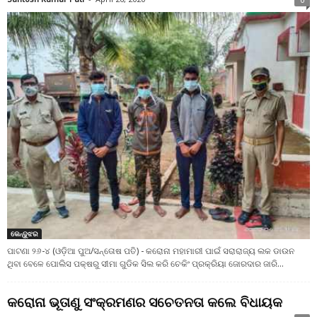
କେନ୍ଦୁଝର
ପାଟଣା ୨୬-୪ (ଓଡ଼ିଆ ପୁଅ/ସନ୍ତୋଷ ପତି) - କରୋନା ମହାମାରୀ ପାଇଁ ସରାରାଜ୍ୟ ଲକ ଡାଉନ
ଥିବା ବେଳେ ପୋଲିସ ପକ୍ଷରୁ ସୀମା ଗୁଡିକ ସିଲ କରି ଚେକିଂ ପ୍ରକ୍ରିୟା ଜୋରଦାର ଜାରି...
କରୋନା ଭୂତାଣୁ ସଂକ୍ରମଣର ସଚେତନତା କଲେ ବିଧାୟକ