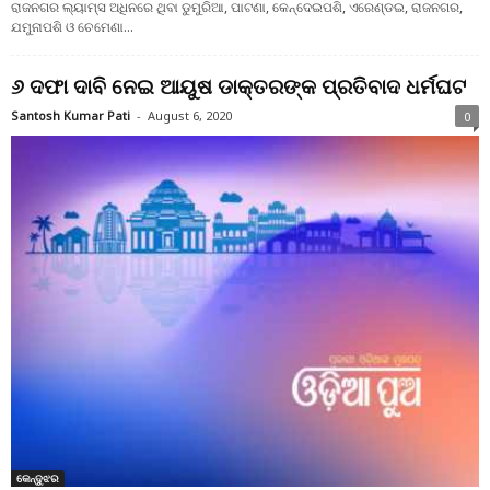
ରାଜନଗର ଲ୍ୟାମ୍ସ ଅଧିନରେ ଥିବା ଡୁମୁରିଆ, ପାଟଣା, କେନ୍ଦେଇପଶି, ଏରେଣ୍ଡଇ, ରାଜନଗର,
ଯମୁନାପଶି ଓ ଚେମେଣା...
୬ ଦଫା ଦାବି ନେଇ ଆୟୁଷ ଡାକ୍ତରଙ୍କ ପ୍ରତିବାଦ ଧର୍ମଘଟ
Santosh Kumar Pati
-
August 6, 2020
0
କେନ୍ଦୁଝର