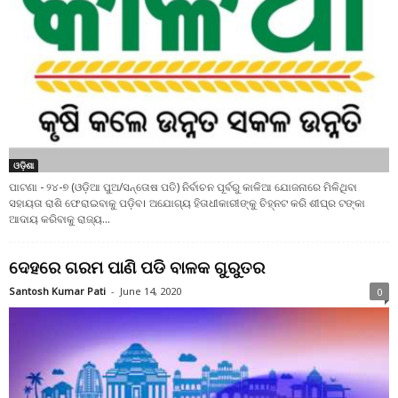
ଓଡ଼ିଶା
ପାଟଣା - ୨୪-୭ (ଓଡ଼ିଆ ପୁଅ/ସନ୍ତୋଷ ପତି) ନିର୍ବାଚନ ପୂର୍ବରୁ କାଳିଆ ଯୋଜନାରେ ମିଳିଥିବା
ସହାୟତା ରାଶି ଫେରାଇବାକୁ ପଡ଼ିବ। ଅଯୋଗ୍ୟ ହିତାଧୀକାରୀଙ୍କୁ ଚିହ୍ନଟ କରି ଶୀଘ୍ର ଟଙ୍କା
ଆଦାୟ କରିବାକୁ ରାଜ୍ୟ...
ଦେହରେ ଗରମ ପାଣି ପଡି ବାଳକ ଗୁରୁତର
Santosh Kumar Pati
-
June 14, 2020
0