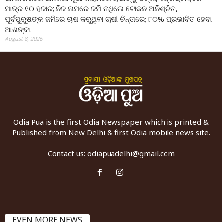
ମାତ୍ର ୧୦ ହଜାର; ନିଜ ନାମରେ ଜମି ନଥିଲେ ଟୋକନ ଅନିଶ୍ଚିତ,
ପୂର୍ବପୁରୁଷଙ୍କ ଜମିରେ ଚାଷ କରୁଥିବା ଚାଷୀ ଚିନ୍ତାରେ; ୮୦% ପ୍ରଭାବିତ ହେବା
ଆଶଙ୍କା
August 8, 2026
Odia Pua is the first Odia Newspaper which is printed &
Published from New Delhi & first Odia mobile news site.
Contact us:
odiapuadelhi@gmail.com
EVEN MORE NEWS