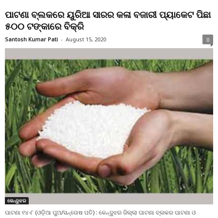
ପାଟଣା ବ୍ଲକରେ ୟୁରିଆ ସାରର କଳା ବଜାରୀ ପ୍ୟାକେଟ ପିଛା
୫୦୦ ଟଙ୍କାରେ ବିକ୍ରି
Santosh Kumar Pati
-
August 15, 2020
0
କେନ୍ଦୁଝର
ପାଟଣା ୧୪-୮ (ଓଡ଼ିଆ ପୁଅ/ସନ୍ତୋଷ ପତି) : କେନ୍ଦୁଝର ଜିଲ୍ଲା ପାଟଣା ବ୍ଲକର ପାଟଣା ଓ