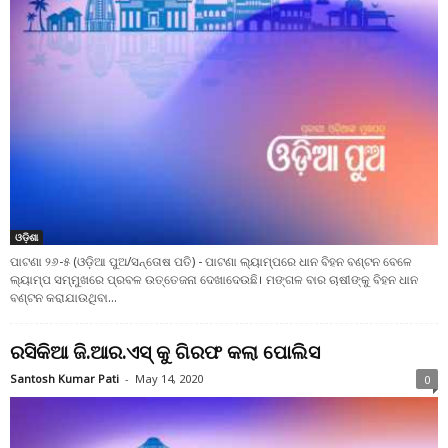
ଓଡ଼ିଶା
ପାଟଣା ୨୬-୫ (ଓଡ଼ିଆ ପୁଅ/ସନ୍ତୋଷ ପତି) - ପାଟଣା ଲ୍ୟାମ୍ପରେ ଧାନ ବିହନ ବଣ୍ଟନ ବେଳେ
ଲ୍ୟାମ୍ପ ସମ୍ମୁଖରେ ପ୍ରବଳ ଉତ୍ତେଜନା ଦେଖାଦେଉଛି। ମଙ୍ଗଳ ବାର ଚାଷୀଙ୍କୁ ବିହନ ଧାନ
ବଣ୍ଟନ କରାଯାଉଥିବା...
ରସିକିଆ ଜି.ଆର.ଏସ୍ କୁ ଗିରଫ କଲା ପୋଲିସ
Santosh Kumar Pati
-
May 14, 2020
0