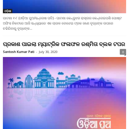
ଓଡ଼ିଶା
ପାଟଣା ୧-୮ (ଓଡ଼ିଆ ପୁଅ/ସନ୍ତୋଷ ପତି) - ପାଟଣା କେନ୍ଦୁଝର ରାସ୍ତାର କେନ୍ଦେଇପଶି ପୋଷ୍ଟ
ଅଫିସ ନିକଟରେ ଆଜି ସନ୍ଧ୍ୟାରେ ଏକ ଚାଉଳ ବୋଝେଇ ଟ୍ରକ ଜଣେ ବୃଦ୍ଧଙ୍କ ଉପରେ
ଚଢିଯିବାରୁ ବୃଦ୍ଧଙ୍କ...
ପ୍ରକାଶ ପାଇଲା ମ୍ୟାଟ୍ରିକ ଫଳାଫଳ ରଶ୍ମିତା ବ୍ଲକ ଟପର
Santosh Kumar Pati
-
July 30, 2020
0