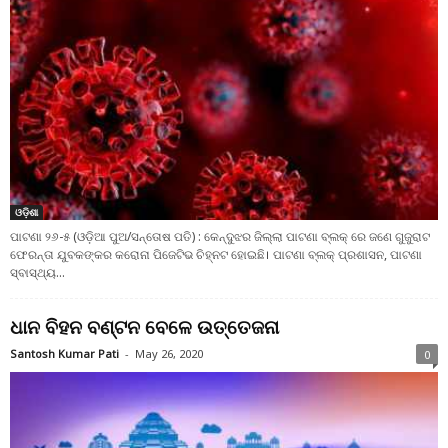
ଓଡ଼ିଶା
ପାଟଣା ୨୬-୫ (ଓଡ଼ିଆ ପୁଅ/ସନ୍ତୋଷ ପତି) : କେନ୍ଦୁଝର ଜିଲ୍ଲା ପାଟଣା ବ୍ଲକ୍ ରେ ଜଣେ ଗୁଜୁରାଟ
ଫେରନ୍ତା ଯୁବକଙ୍କର କରୋନା ପିଜେଟିଭ ଚିହ୍ନଟ ହୋଇଛି। ପାଟଣା ବ୍ଲକ୍ ପ୍ରଶାସନ, ପାଟଣା
ସ୍ବାସ୍ଥ୍ୟ...
ଧାନ ବିହନ ବଣ୍ଟନ ବେଳେ ଉତ୍ତେଜନା
Santosh Kumar Pati
-
May 26, 2020
0