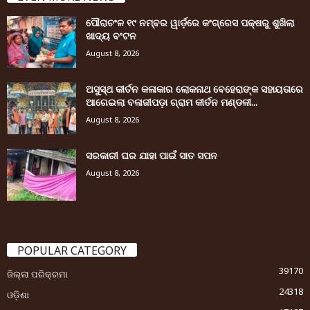
ପୌରାଚଂଳ ୧୯ ନମ୍ବର ୱାର୍ଡ଼ରେ କଂଗ୍ରେସ ପକ୍ଷରୁ ଶୁଖିଲା
ଖାଦ୍ୟ ବଂଟନ
August 8, 2026
ଅସୁସ୍ଥ କୀର୍ତନ କଳାକାର ଲୋକନାଥ ବେହେରାଙ୍କ ସହାୟତାରେ
ଆଗେଇଲା ବଳାଜୀପଡ଼ା ଗ୍ରାମ କୀର୍ତନ ମଣ୍ଡଳୀ...
August 8, 2026
ସରକାରୀ ଘର ଯାହା ପାଇଁ ସାତ ସପନ
August 8, 2026
POPULAR CATEGORY
39170
ଜିଲ୍ଲା ପରିକ୍ରମା
24318
ଓଡ଼ିଶା