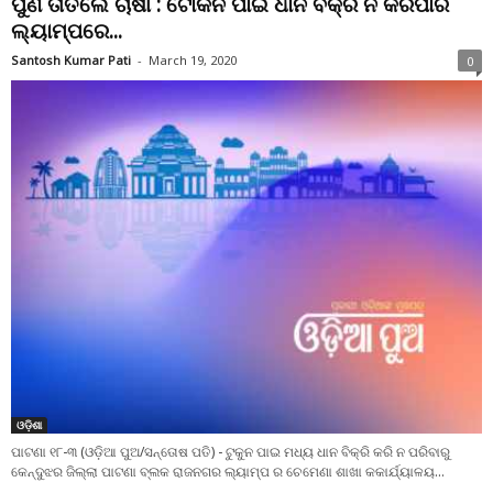
ପୁଣି ତାତିଲେ ଚାଷୀ : ଟୋକନ ପାଇ ଧାନ ବିକ୍ରି ନ କରିପାରି
ଲ୍ୟାମ୍ପରେ...
Santosh Kumar Pati
-
March 19, 2020
0
ଓଡ଼ିଶା
ପାଟଣା ୧୮-୩ (ଓଡ଼ିଆ ପୁଅ/ସନ୍ତୋଷ ପତି) - ଟୁକୁନ ପାଇ ମଧ୍ୟ ଧାନ ବିକ୍ରି କରି ନ ପରିବାରୁ
କେନ୍ଦୁଝର ଜିଲ୍ଲା ପାଟଣା ବ୍ଲକ ରାଜନଗର ଲ୍ୟାମ୍ପ ର ଚେମେଣା ଶାଖା କକାର୍ଯ୍ୟାଳୟ...