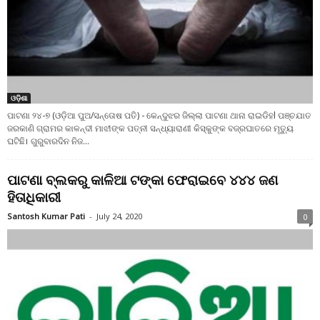
ଓଡ଼ିଶା
ପାଟଣା ୨୪-୭ (ଓଡ଼ିଆ ପୁଅ/ସନ୍ତୋଷ ପତି) - କେନ୍ଦୁଝର ଜିଲ୍ଲା ପାଟଣା ଥାନା ରାଇଡିହl ପଞ୍ଚଯାତ
ଜରକାଣି ଗ୍ରାମର କାଳନ୍ଦୀ ମାଝୀଙ୍କ ପତ୍ନୀ ସନ୍ଧ୍ୟାରାଣୀ କିସ୍କୁଙ୍କ ବଜ୍ରଘାତରେ ମୃତ୍ୟୁ
ଘଟିଛି। ଗୁରୁବାରଦିନ ନିଜ...
ପାଟଣା ବ୍ଲକରୁ କାଳିଆ ଟଙ୍କା ଫେରାଇବେ ୪୪୪ ଜଣ
ହିତାଧିକାରୀ
Santosh Kumar Pati
-
July 24, 2020
0