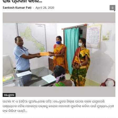
ରାଶି ପ୍ରଦାନ କଲେ...
Santosh Kumar Pati
-
April 28, 2020
0
କେନ୍ଦୁଝର
ପାଟଣା ୨୮-୪ (ଓଡ଼ିଆ ପୁଅ/ସନ୍ତୋଷ ପତି) : କେନ୍ଦୁଝର ଜିଲ୍ଲା ପାଟଣା ବ୍ଲକ ଯମୁନାପଶି
ପଞ୍ଚାୟତର ମହିଳା ମହାସଙ୍ଘ ପକ୍ଷରୁ କରୋନା ମହାମାରୀ ମୁକାବିଲା କରିବା ପାଇଁ ମୁଖ୍ୟମନ୍ତ୍ରୀ
ଙ୍କ ରିଲିଫ ପାଣ୍ଠି...