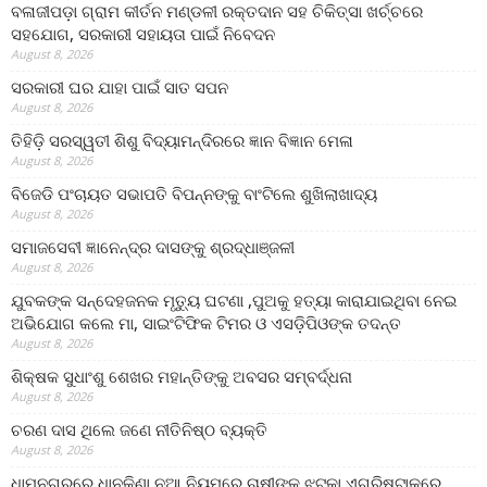
ବଳାଜୀପଡ଼ା ଗ୍ରାମ କୀର୍ତନ ମଣ୍ଡଳୀ ରକ୍ତଦାନ ସହ ଚିକିତ୍ସା ଖର୍ଚ୍ଚରେ
ସହଯୋଗ, ସରକାରୀ ସହାୟତା ପାଇଁ ନିବେଦନ
August 8, 2026
ସରକାରୀ ଘର ଯାହା ପାଇଁ ସାତ ସପନ
August 8, 2026
ତିହିଡି଼ ସରସ୍ୱତୀ ଶିଶୁ ବିଦ୍ୟାମନ୍ଦିରରେ ଜ୍ଞାନ ବିଜ୍ଞାନ ମେଳା
August 8, 2026
ବିଜେଡି ପଂଚାୟତ ସଭାପତି ବିପନ୍ନଙ୍କୁ ବାଂଟିଲେ ଶୁଖିଲାଖାଦ୍ୟ
August 8, 2026
ସମାଜସେବୀ ଜ୍ଞାନେନ୍ଦ୍ର ଦାସଙ୍କୁ ଶ୍ରଦ୍ଧାଞ୍ଜଳୀ
August 8, 2026
ଯୁବକଙ୍କ ସନ୍ଦେହଜନକ ମୃତ୍ୟୁ ଘଟଣା ,ପୁଅକୁ ହତ୍ୟା କାରାଯାଇଥିବା ନେଇ
ଅଭିଯୋଗ କଲେ ମା, ସାଇଂଟିଫିକ ଟିମର ଓ ଏସଡ଼ିପିଓଙ୍କ ତଦନ୍ତ
August 8, 2026
ଶିକ୍ଷକ ସୁଧାଂଶୁ ଶେଖର ମହାନ୍ତିଙ୍କୁ ଅବସର ସମ୍ବର୍ଦ୍ଧନା
August 8, 2026
ଚରଣ ଦାସ ଥିଲେ ଜଣେ ନୀତିନିଷ୍ଠ ବ୍ୟକ୍ତି
August 8, 2026
ଧାମନଗରରେ ଧାନକିଣା ନୂଆ ନିୟମରେ ଚାଷୀଙ୍କୁ ଝଟ୍‌କା,ଏଗ୍ରିଷ୍ଟାକ୍‌ରେ