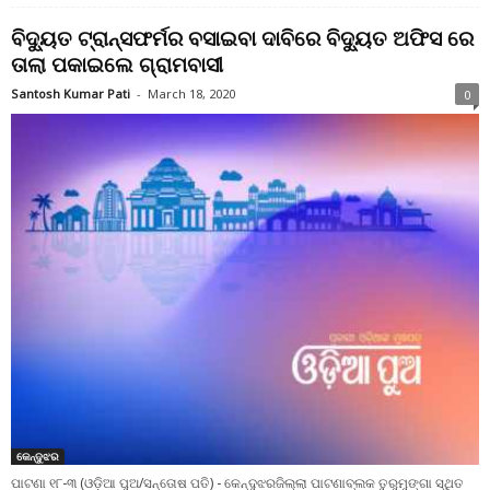
ବିଦ୍ୟୁତ ଟ୍ରାନ୍ସଫର୍ମର ବସାଇବା ଦାବିରେ ବିଦ୍ୟୁତ ଅଫିସ ରେ
ତାଲା ପକାଇଲେ ଗ୍ରାମବାସୀ
Santosh Kumar Pati
-
March 18, 2020
0
କେନ୍ଦୁଝର
ପାଟଣା ୧୮-୩ (ଓଡ଼ିଆ ପୁଅ/ସନ୍ତୋଷ ପତି) - କେନ୍ଦୁଝରଜିଲ୍ଲା ପାଟଣାବ୍ଲକ ତୁରୁମୁଙ୍ଗା ସ୍ଥିତ