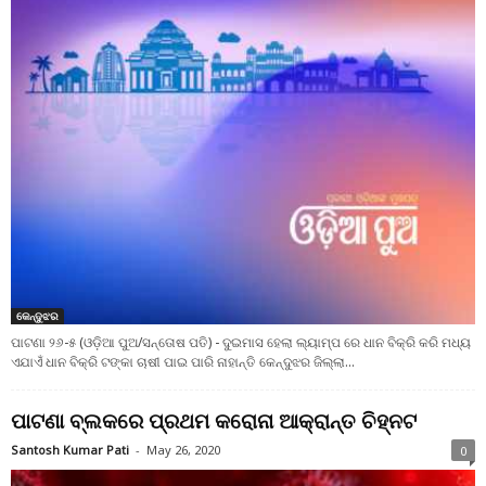
କେନ୍ଦୁଝର
ପାଟଣା ୨୬-୫ (ଓଡ଼ିଆ ପୁଅ/ସନ୍ତୋଷ ପତି) - ଦୁଇମାସ ହେଲା ଲ୍ୟାମ୍ପ ରେ ଧାନ ବିକ୍ରି କରି ମଧ୍ୟ
ଏଯାଏଁ ଧାନ ବିକ୍ରି ଟଙ୍କା ଚାଷୀ ପାଇ ପାରି ନାହାନ୍ତି କେନ୍ଦୁଝର ଜିଲ୍ଲା...
ପାଟଣା ବ୍ଲକରେ ପ୍ରଥମ କରୋନା ଆକ୍ରାନ୍ତ ଚିହ୍ନଟ
Santosh Kumar Pati
-
May 26, 2020
0