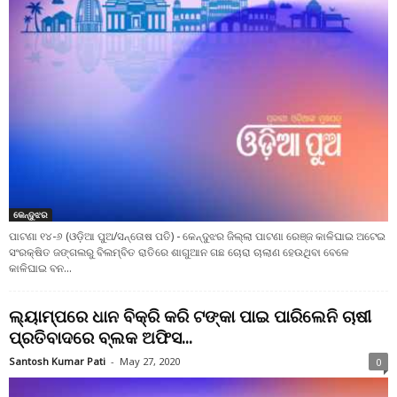
କେନ୍ଦୁଝର
ପାଟଣା ୧୪-୬ (ଓଡ଼ିଆ ପୁଅ/ସନ୍ତୋଷ ପତି) - କେନ୍ଦୁଝର ଜିଲ୍ଲା ପାଟଣା ରେଞ୍ଜ କାଳିଘାଇ ଅଟେଇ
ସଂରକ୍ଷିତ ଜଙ୍ଗଲରୁ ବିଲମ୍ବିତ ରାତିରେ ଶାଗୁଆନ ଗଛ ଚୋରା ଚାଲାଣ ହେଉଥିବା ବେଳେ
କାଳିଘାଇ ବନ...
ଲ୍ୟାମ୍ପରେ ଧାନ ବିକ୍ରି କରି ଟଙ୍କା ପାଇ ପାରିଲେନି ଚାଷୀ
ପ୍ରତିବାଦରେ ବ୍ଲକ ଅଫିସ...
Santosh Kumar Pati
-
May 27, 2020
0