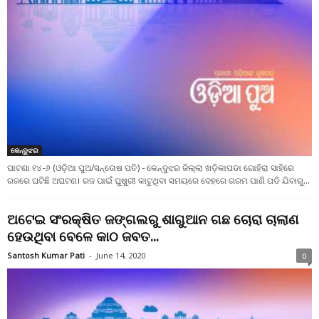
କେନ୍ଦୁଝର
ପାଟଣା ୧୪-୬ (ଓଡ଼ିଆ ପୁଅ/ସନ୍ତୋଷ ପତି) - କେନ୍ଦୁଝର ଜିଲ୍ଲା ଖଡ଼ିକାପଡା ଗୋହିରା ସାହିରେ
ରଜରେ ଘଟିଛି ଅଘଟଣ। ରଜ ପାଇଁ ଘୁଷୁରୀ କାଟୁଥିବା ସମୟରେ ଦେହରେ ଗରମ ପାଣି ପଡି ଯିବାରୁ...
ଅଟେଇ ସଂରକ୍ଷିତ ଜଙ୍ଗଲରୁ ଶାଗୁଆନ ଗଛ ଚୋରା ଚାଲାଣ
ହେଉଥିବା ବେଳେ କାଠ ଜବତ...
Santosh Kumar Pati
-
June 14, 2020
0