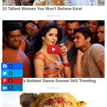
0
0
0
0