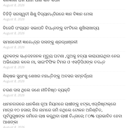
August 8, 2026
ତିହିଡି଼ ସରସ୍ୱତୀ ଶିଶୁ ବିଦ୍ୟାମନ୍ଦିରରେ ଜ୍ଞାନ ବିଜ୍ଞାନ ମେଳା
August 8, 2026
ବିଜେଡି ପଂଚାୟତ ସଭାପତି ବିପନ୍ନଙ୍କୁ ବାଂଟିଲେ ଶୁଖିଲାଖାଦ୍ୟ
August 8, 2026
ସମାଜସେବୀ ଜ୍ଞାନେନ୍ଦ୍ର ଦାସଙ୍କୁ ଶ୍ରଦ୍ଧାଞ୍ଜଳୀ
August 8, 2026
ଯୁବକଙ୍କ ସନ୍ଦେହଜନକ ମୃତ୍ୟୁ ଘଟଣା ,ପୁଅକୁ ହତ୍ୟା କାରାଯାଇଥିବା ନେଇ
ଅଭିଯୋଗ କଲେ ମା, ସାଇଂଟିଫିକ ଟିମର ଓ ଏସଡ଼ିପିଓଙ୍କ ତଦନ୍ତ
August 8, 2026
ଶିକ୍ଷକ ସୁଧାଂଶୁ ଶେଖର ମହାନ୍ତିଙ୍କୁ ଅବସର ସମ୍ବର୍ଦ୍ଧନା
August 8, 2026
ଚରଣ ଦାସ ଥିଲେ ଜଣେ ନୀତିନିଷ୍ଠ ବ୍ୟକ୍ତି
August 8, 2026
ଧାମନଗରରେ ଧାନକିଣା ନୂଆ ନିୟମରେ ଚାଷୀଙ୍କୁ ଝଟ୍‌କା,ଏଗ୍ରିଷ୍ଟାକ୍‌ରେ
ମାତ୍ର ୧୦ ହଜାର; ନିଜ ନାମରେ ଜମି ନଥିଲେ ଟୋକନ ଅନିଶ୍ଚିତ,
ପୂର୍ବପୁରୁଷଙ୍କ ଜମିରେ ଚାଷ କରୁଥିବା ଚାଷୀ ଚିନ୍ତାରେ; ୮୦% ପ୍ରଭାବିତ ହେବା
ଆଶଙ୍କା
August 8, 2026