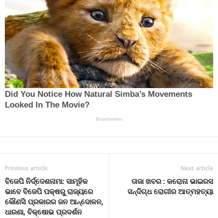
Previous article
Next article
ବିଜେପି ନିର୍ଦ୍ଦେଶନାମା: ସାମୂହିକ
ତାଜା ଖବର : କରୋନା ଭାଇରସ
ଭାବେ ବିଜେପି ପକ୍ଷରୁ ରାଜ୍ୟରେ
ସନ୍ଦିଗ୍ଧ ରୋଗୀର ଆତ୍ମହତ୍ୟା
କୌଣସି ପ୍ରକାରର ଜନ ଆନ୍ଦୋଳନ,
ଧାରଣା, ବିକ୍ଷୋଭ ପ୍ରଦର୍ଶନ