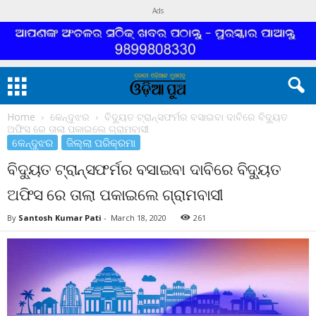
Ads
Home
କେନ୍ଦୁଝର
ବିଦ୍ୟୁତ ଟ୍ରାନ୍ସଫର୍ମର ବସାଇବା ଦାବିରେ ବିଦ୍ୟୁତ
ଅଫିସ ରେ ତାଲା ପକାଇଲେ ଗ୍ରାମବାସୀ
କେନ୍ଦୁଝର
ଜିଲ୍ଲା ପରିକ୍ରମା
ବିଦ୍ୟୁତ ଟ୍ରାନ୍ସଫର୍ମର ବସାଇବା ଦାବିରେ ବିଦ୍ୟୁତ
ଅଫିସ ରେ ତାଲା ପକାଇଲେ ଗ୍ରାମବାସୀ
By
Santosh Kumar Pati
-
March 18, 2020
261