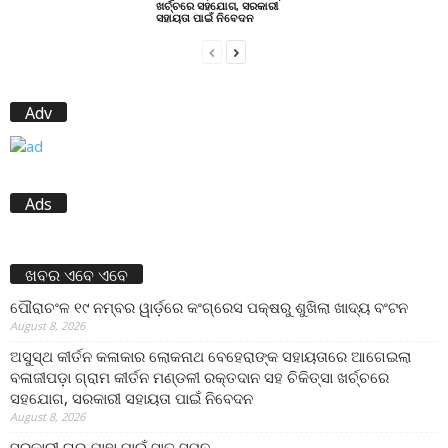
ଖର୍ଚ୍ଚରେ ସହଯୋଗ, ସରକାରୀ
ସହାୟତା ପାଇଁ ନିବେଦନ
Adv
Ads
ଖବର ଏବେ ଏବେ
ପୌରାଚଂଳ ୧୯ ନମ୍ବର ୱାର୍ଡ଼ରେ କଂଗ୍ରେସ ପକ୍ଷରୁ ଶୁଖିଲା ଖାଦ୍ୟ ବଂଟନ
August 8, 2026
ଅସୁସ୍ଥ କୀର୍ତନ କଳାକାର ଲୋକନାଥ ବେହେରାଙ୍କ ସହାୟତାରେ ଆଗେଇଲା
ବଳାଜୀପଡ଼ା ଗ୍ରାମ କୀର୍ତନ ମଣ୍ଡଳୀ ରକ୍ତଦାନ ସହ ଚିକିତ୍ସା ଖର୍ଚ୍ଚରେ
ସହଯୋଗ, ସରକାରୀ ସହାୟତା ପାଇଁ ନିବେଦନ
August 8, 2026
ସରକାରୀ ଘର ଯାହା ପାଇଁ ସାତ ସପନ