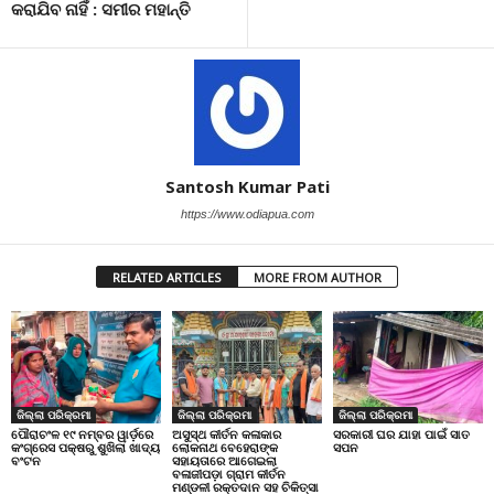
କରାଯିବ ନାହିଁ : ସମୀର ମହାନ୍ତି
Santosh Kumar Pati
https://www.odiapua.com
RELATED ARTICLES
MORE FROM AUTHOR
ଜିଲ୍ଲା ପରିକ୍ରମା
ଜିଲ୍ଲା ପରିକ୍ରମା
ଜିଲ୍ଲା ପରିକ୍ରମା
ପୌରାଚଂଳ ୧୯ ନମ୍ବର ୱାର୍ଡ଼ରେ
ଅସୁସ୍ଥ କୀର୍ତନ କଳାକାର
ସରକାରୀ ଘର ଯାହା ପାଇଁ ସାତ
କଂଗ୍ରେସ ପକ୍ଷରୁ ଶୁଖିଲା ଖାଦ୍ୟ
ଲୋକନାଥ ବେହେରାଙ୍କ
ସପନ
ବଂଟନ
ସହାୟତାରେ ଆଗେଇଲା
ବଳାଜୀପଡ଼ା ଗ୍ରାମ କୀର୍ତନ
ମଣ୍ଡଳୀ ରକ୍ତଦାନ ସହ ଚିକିତ୍ସା