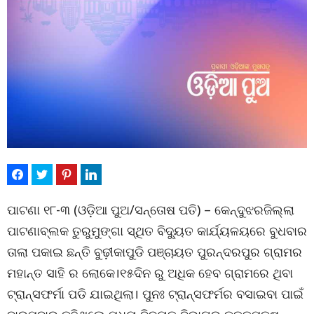
ପାଟଣା ୧୮-୩ (ଓଡ଼ିଆ ପୁଅ/ସନ୍ତୋଷ ପତି) – କେନ୍ଦୁଝରଜିଲ୍ଲା
ପାଟଣାବ୍ଲକ ତୁରୁମୁଙ୍ଗା ସ୍ଥିତ ବିଦ୍ୟୁତ କାର୍ଯ୍ୟଳୟରେ ବୁଧବାର
ତାଲା ପକାଇ ଛନ୍ତି ବୁଢ଼ୀକାପୁଡି ପଞ୍ଚାୟତ ପୁରନ୍ଦରପୁର ଗ୍ରାମର
ମହାନ୍ତ ସାହି ର ଲୋକେ।୧୫ଦିନ ରୁ ଅଧିକ ହେବ ଗ୍ରାମରେ ଥିବା
ଟ୍ରାନ୍ସଫର୍ମା ପଡି ଯାଇଥିଲା। ପୁନଃ ଟ୍ରାନ୍ସଫର୍ମର ବସାଇବା ପାଇଁ