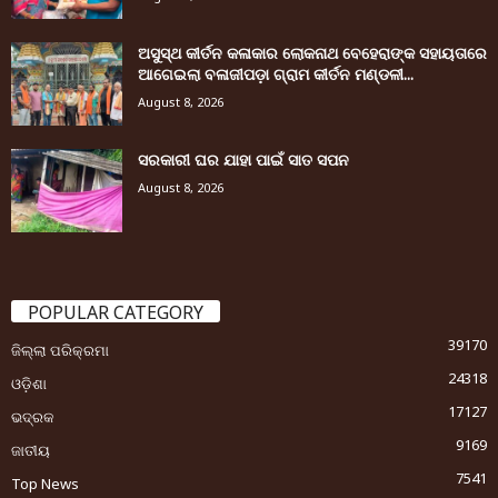
ଅସୁସ୍ଥ କୀର୍ତନ କଳାକାର ଲୋକନାଥ ବେହେରାଙ୍କ ସହାୟତାରେ
ଆଗେଇଲା ବଳାଜୀପଡ଼ା ଗ୍ରାମ କୀର୍ତନ ମଣ୍ଡଳୀ...
August 8, 2026
ସରକାରୀ ଘର ଯାହା ପାଇଁ ସାତ ସପନ
August 8, 2026
POPULAR CATEGORY
39170
ଜିଲ୍ଲା ପରିକ୍ରମା
24318
ଓଡ଼ିଶା
17127
ଭଦ୍ରକ
9169
ଜାତୀୟ
7541
Top News