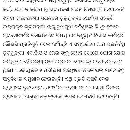
ବାରମ୍ବାର କହିଥିଲେ ମଧ୍ୟ ବିଦ୍ୟୁତ ବିଭାଗର କତ୍ତୃପକ୍ଷ
କର୍ଣ୍ଣପାତ ନ କରିବା ରୁ ଗ୍ରାମବସୀ ଚରମ ନିଷ୍ପତ୍ତି ନେଇଛନ୍ତି
ଖବର ପାଇ ଘଟଣା ସ୍ଥଳରେ ତୁରୁମୁଙ୍ଗା ପୋଲିସ ପହଞ୍ଚି
ଉତ୍ୟକ୍ତ ଗ୍ରାମବାସୀ ଙ୍କୁ ବୁଝାସୁଝା କରିଥିଲେ କିନ୍ତୁ କେବେ
ଟ୍ରାନ୍ସଫର୍ମର ବସାଯିବ ସେ ବିଷୟ ରେ ବିଦ୍ୟୁତ ବିଭାଗ କର୍ମଚାରୀ
କୌଣସି ପ୍ରତିଶୃତି ଦେଇ ନାହାଁନ୍ତି ଏ ସମ୍ପର୍କରେ ଆମ ପ୍ରତିନିଧି
ତୁରୁମୁଙ୍ଗା ଏସ.ଡି.ଓ ଓ ଜେଇ ଙ୍କୁ ଫୋନ ଯୋଗେ ଯୋଗାଯୋଗ
କରିଥିଲେ ହେଁ ଉଭୟ ଙ୍କ ସରକାରୀ ମୋବାଇଲ ନମ୍ବର ବନ୍ଦ
ଥିଲା। ଏବେ ଯୁକ୍ତ ୨ ପରୀକ୍ଷା ଚାଲିଥିବା ବେଳେ ପିଲା ମାନେ ବହୁ
ଅସୁବିଧାର ସମୁଖୀନ ହେଉଛନ୍ତି। ଏଥି ପ୍ରତି ଦୃଷ୍ଟି ଦେଇ
ଗ୍ରାମରେ ନୁତନ ଟ୍ରାନ୍ସଫର୍ମର ନ ବସାଇଲେ ଆଗାମୀ ଦିନରେ
ଗ୍ରାମବସୀ ଆନ୍ଦୋଳନ କରିବେ ବୋଲି ଚେତାବନୀ ଦେଇଛନ୍ତି।