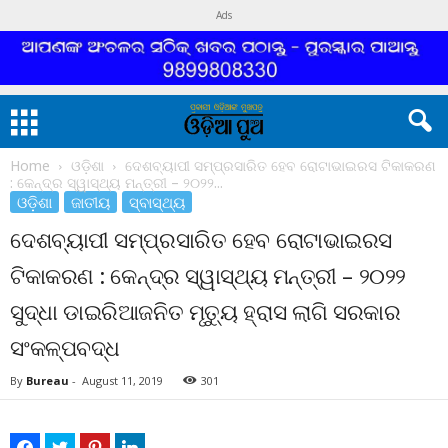
Ads
Home
ଓଡ଼ିଶା
ଦେଶବ୍ୟାପୀ ସମ୍ପ୍ରସାରିତ ହେବ ରୋଟାଭାଇରସ ଟିକାକରଣ
: କେନ୍ଦ୍ର ସ୍ୱାସ୍ଥ୍ୟ ମନ୍ତ୍ରୀ – ୨୦୨୨...
ଓଡ଼ିଶା
ଜାତୀୟ
ସ୍ବାସ୍ଥ୍ୟ
ଦେଶବ୍ୟାପୀ ସମ୍ପ୍ରସାରିତ ହେବ ରୋଟାଭାଇରସ
ଟିକାକରଣ : କେନ୍ଦ୍ର ସ୍ୱାସ୍ଥ୍ୟ ମନ୍ତ୍ରୀ – ୨୦୨୨
ସୁଦ୍ଧା ଡାଇରିଆଜନିତ ମୃତ୍ୟୁ ହ୍ରାସ ଲାଗି ସରକାର
ସଂକଳ୍ପବଦ୍ଧ
By
Bureau
-
August 11, 2019
301