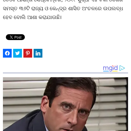
ସମସ୍ତ ୩୬ଟି ରାଜ୍ୟ ଓ କେନ୍ଦ୍ର ଶାସିତ ଅଂଚଳରେ ଉପଲବ୍ଧ
ହେବ ବୋଲି ଆଶା କରାଯାଉଛି।