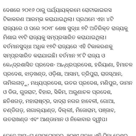
ଦେଶରେ ୨୦୧୬ ଠାରୁ ପର୍ଯ୍ୟାୟକ୍ରମେ ରୋଟାଭାଇରସ
ଟିକାକରଣ ଆରମ୍ଭ କରାଯାଇଥିଲା। ପ୍ରଥମେ ଏହା ୪ଟି
ରାଜ୍ୟରେ ଓ ପରେ ୨୦୧୮ ଶେଷ ସୁଦ୍ଧା ୭ଟି ଅତିରିକ୍ତ ରାଜ୍ୟକୁ
ମିଶାଇ ୧୧ଟି ରାଜ୍ୟକୁ ସମ୍ପ୍ରସାରିତ କରାଯାଇଥିଲା।
ବର୍ତମାନସୁଦ୍ଧା ଅଧିକ ୧୭ଟି ରାଜ୍ୟରେ ଏହି ଟିକାକରଣକୁ
ସମ୍ପ୍ରସାରିତ କରାଯାଇଛି। ବର୍ତମାନ ୨୮ଟି ରାଜ୍ୟ ଓ
କେନ୍ଦ୍ରଶାସିତ ପ୍ରଦେଶ- ଆନ୍ଧ୍ରପ୍ରଦେଶ, ହରିୟାଣା, ହିମାଚଳ
ପ୍ରଦେଶ, ଝାଡ଼ଖଣ୍ଡ, ଓଡ଼ିଶା, ଆସାମ, ତ୍ରିପୁରା, ରାଜସ୍ଥାନ,
ତାମିଲନାଡ଼ୁ, ମଧ୍ୟପ୍ରଦେଶ, ଉତର ପ୍ରଦେଶ, ମଣିପୁର, ଡାମନ
ଓ ଡିଉ, ଗୁଜରାଟ, ବିହାର, ସିକିମ, ଅରୁଣାଚଳ ପ୍ରଦେଶ,
ଛତିଶଗଡ଼, ମହାରାଷ୍ଟ୍ର, ଦାଦ୍ରା ନଗର ହାବେଳୀ, ଗୋଆ,
ଚଣ୍ଡିଗଡ଼, ନାଗାଲ୍ୟାଣ୍ଡ, ଦିଲ୍ଲୀ, ମିଜୋରାମ, ପଞ୍ଜାବ,
ଉତରାଖଣ୍ଡ ଏବଂ ଆଣ୍ଡାମାନ ଓ ନିକୋବାର ଦ୍ୱୀପ।
ତେବେ ଆସନ୍ତା ସେପ୍ଟେମ୍ବର, ୨୦୧୯ ସୁଦ୍ଧା ଏହି ଟିକା ଦେଶର