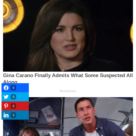
0
0
0
0