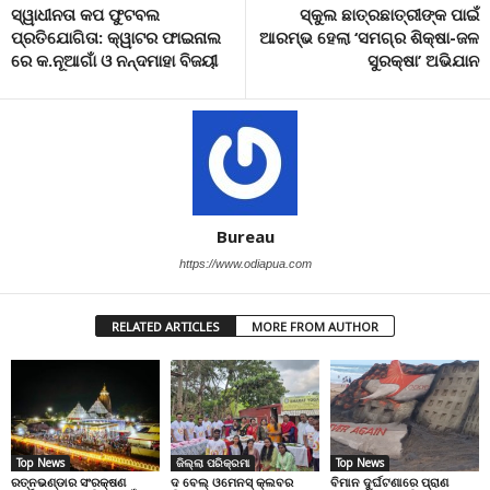
ସ୍ୱାଧୀନତା କପ ଫୁଟବଲ
ସ୍କୁଲ ଛାତ୍ରଛାତ୍ରୀଙ୍କ ପାଇଁ
ପ୍ରତିଯୋଗିତା: କ୍ୱାଟର ଫାଇନାଲ
ଆରମ୍ଭ ହେଲା ‘ସମଗ୍ର ଶିକ୍ଷା-ଜଳ
ରେ କ.ନୂଆଗାଁ ଓ ନନ୍ଦମାହା ବିଜୟୀ
ସୁରକ୍ଷା’ ଅଭିଯାନ
Bureau
https://www.odiapua.com
RELATED ARTICLES
MORE FROM AUTHOR
Top News
ଜିଲ୍ଲା ପରିକ୍ରମା
Top News
ରତ୍ନଭଣ୍ଡାର ସଂରକ୍ଷଣ
ଦ ବେଲ୍ ଓମେନସ୍ କ୍ଲବର
ବିମାନ ଦୁର୍ଘଟଣାରେ ପ୍ରାଣ