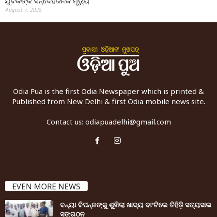
ଯୁବକଙ୍କ ସନ୍ଦେହଜନକ ମୃତ୍ୟୁ
August 7, 2026
Odia Pua is the first Odia Newspaper which is printed &
Published from New Delhi & first Odia mobile news site.
Contact us:
odiapuadelhi@gmail.com
EVEN MORE NEWS
ବନ୍ୟା ବିପନ୍ନଙ୍କୁ ଶୁଖିଲା ଖାଦ୍ୟ ବାଂଟିଲେ ତିହିଡି଼ ସତ୍ୟସାଇ
ସଙ୍ଗଠନ