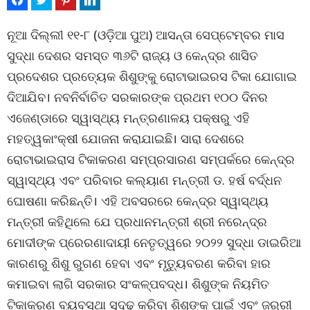
ନୂଆ ଦିଲ୍ଲୀ ୧୧-୮ (ଓଡ଼ିଆ ପୁଅ) ଆସନ୍ତା ସେପ୍ଟେମ୍ବର ମାସ
ସୁଦ୍ଧା ଦେଶର ସମସ୍ତ ୩୬ଟି ରାଜ୍ୟ ଓ କେନ୍ଦ୍ର ଶାସିତ
ପ୍ରଦେଶର ପ୍ରତ୍ୟେକ ଶିଶୁଙ୍କୁ ରୋଟାଭାଇରସ ଟିକା ଯୋଗାଇ
ଦିଆଯିବ। ନବନିର୍ବାଚିତ ସରକାରଙ୍କ ପ୍ରଥମ ୧୦୦ ଦିନର
ଏଜେଣ୍ଡାରେ ସ୍ୱାସ୍ଥ୍ୟ ମନ୍ତ୍ରଣାଳୟ ପକ୍ଷରୁ ଏହି
ମହତ୍ୱକାଂକ୍ଷୀ ଯୋଜନା କରାଯାଇଛି। ସାରା ଦେଶରେ
ରୋଟାଭାଇରାସ ଟିକାକରଣ ସମ୍ପ୍ରସାରଣ ସମ୍ପର୍କରେ କେନ୍ଦ୍ର
ସ୍ୱାସ୍ଥ୍ୟ ଏବଂ ପରିବାର କଲ୍ୟାଣ ମନ୍ତ୍ରୀ ଡ. ହର୍ଷ ବର୍ଦ୍ଧନ
ଘୋଷଣା କରିଛନ୍ତି। ଏହି ଅବସରରେ କେନ୍ଦ୍ର ସ୍ୱାସ୍ଥ୍ୟ
ମନ୍ତ୍ରୀ କହିଥିଲେ ଯେ ପ୍ରଧାନମନ୍ତ୍ରୀ ଶ୍ରୀ ନରେନ୍ଦ୍ର
ମୋଦୀଙ୍କ ପ୍ରେରଣାଦାୟୀ ନେତୃତ୍ୱରେ ୨୦୨୨ ସୁଦ୍ଧା ଡାଇରିଆ
କାରଣରୁ ଶିଶୁ ରୁଗଣ ହେବା ଏବଂ ମୃତ୍ୟୁବରଣ କରିବା ହାର
କମାଇବା ଲାଗି ସରକାର ସଂକଳ୍ପବଦ୍ଧ। ଶିଶୁଙ୍କ ନିୟମିତ
ଟିକାକରଣ ବ୍ୟବସ୍ଥା ସୁଦୃଢ଼ କରିବା ଶିଶୁଙ୍କ ପାଇଁ ଏବଂ ଜରୁରୀ