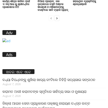
କାର୍ଯ୍ୟ ଶୀଘ୍ର ସାରିବା ପାଇଁ
ନିଆରା ପ୍ରୟାସ : ରଜ
ହରାଇଥିବା ବ୍ୟକ୍ତିଙ୍କୁ
ଏ.ଏସ୍.ଆଇ.କୁ ଶ୍ରୀମନ୍ଦିର
ଉତ୍ସବରେ ବସ୍ତି ଅଞ୍ଚଳ
ଶ୍ରଦ୍ଧାଞ୍ଜଳି
ପ୍ରଶାସନର ଚିଠି
କିଶୋରୀ ଓ ମହିଳାମାନଙ୍କୁ
ବାଣ୍ଟିଲେ ସାନି ଟ୍ୟାରି ପ୍ୟାଡ୍
Adv
Ads
ଖବର ଏବେ ଏବେ
ବନ୍ୟା ବିପନ୍ନଙ୍କୁ ଶୁଖିଲା ଖାଦ୍ୟ ବାଂଟିଲେ ତିହିଡି଼ ସତ୍ୟସାଇ ସଙ୍ଗଠନ
August 7, 2026
କରାମତ ଅଲୀ କରାମତଙ୍କ ସ୍ମୃତିରେ ସାହିତ୍ୟ ସଭା ଓ ମୁଶାୟରା
August 7, 2026
ଜିଲ୍ଲା ଆଇନ ସେବା ପ୍ରାଧିକରଣ ପକ୍ଷରୁ ନାରାୟଣ ଚନ୍ଦ୍ର ଉଚ୍ଚ