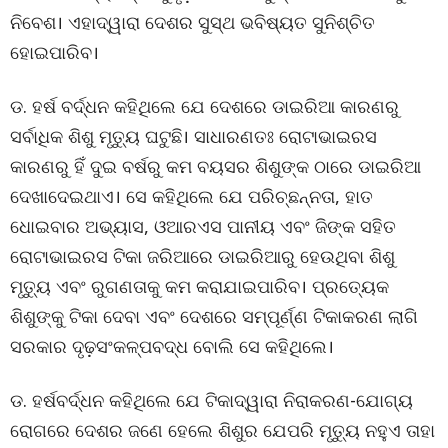
ନିବେଶ। ଏହାଦ୍ୱାରା ଦେଶର ସୁସ୍ଥ ଭବିଷ୍ୟତ ସୁନିଶ୍ଚିତ
ହୋଇପାରିବ।
ଡ. ହର୍ଷ ବର୍ଦ୍ଧନ କହିଥିଲେ ଯେ ଦେଶରେ ଡାଇରିଆ କାରଣରୁ
ସର୍ବାଧିକ ଶିଶୁ ମୃତ୍ୟୁ ଘଟୁଛି। ସାଧାରଣତଃ ରୋଟାଭାଇରସ
କାରଣରୁ ହିଁ ଦୁଇ ବର୍ଷରୁ କମ ବୟସର ଶିଶୁଙ୍କ ଠାରେ ଡାଇରିଆ
ଦେଖାଦେଇଥାଏ। ସେ କହିଥିଲେ ଯେ ପରିଚ୍ଛନ୍ନତା, ହାତ
ଧୋଇବାର ଅଭ୍ୟାସ, ଓଆରଏସ ପାନୀୟ ଏବଂ ଜିଙ୍କ ସହିତ
ରୋଟାଭାଇରସ ଟିକା ଜରିଆରେ ଡାଇରିଆରୁ ହେଉଥିବା ଶିଶୁ
ମୃତ୍ୟୁ ଏବଂ ରୁଗଣତାକୁ କମ କରାଯାଇପାରିବ। ପ୍ରତ୍ୟେକ
ଶିଶୁଙ୍କୁ ଟିକା ଦେବା ଏବଂ ଦେଶରେ ସମ୍ପୂର୍ଣ୍ଣ ଟିକାକରଣ ଲାଗି
ସରକାର ଦୃଢ଼ସଂକଳ୍ପବଦ୍ଧ ବୋଲି ସେ କହିଥିଲେ।
ଡ. ହର୍ଷବର୍ଦ୍ଧନ କହିଥିଲେ ଯେ ଟିକାଦ୍ୱାରା ନିରାକରଣ-ଯୋଗ୍ୟ
ରୋଗରେ ଦେଶର ଜଣେ ହେଲେ ଶିଶୁର ଯେପରି ମୃତ୍ୟୁ ନହୁଏ ତାହା