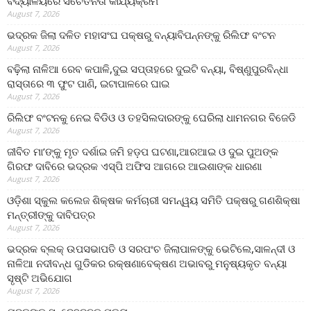
ବିଦ୍ୟାଳୟରେ ସଚେତନତା କାର୍ଯ୍ୟକ୍ରମ
August 7, 2026
ଭଦ୍ରକ ଜିଲା ଦଳିତ ମହାସଂଘ ପକ୍ଷରୁ ବନ୍ୟାବିପନ୍ନଙ୍କୁ ରିଲିଫ ବଂଟନ
August 7, 2026
ବଢ଼ିଲା ନାଳିଆ ରେବ କପାଳି,ଦୁଇ ସପ୍ତାହରେ ଦୁଇଟି ବନ୍ୟା, ବିଷ୍ଣୁପୁରବିନ୍ଧା
ରାସ୍ତାରେ ୩ ଫୁଟ ପାଣି, ଇଟାପାଳରେ ଘାଇ
August 7, 2026
ରିଲିଫ ବଂଟନକୁ ନେଇ ବିଡିଓ ଓ ତହସିଲଦାରଙ୍କୁ ଘେରିଲା ଧାମନଗର ବିଜେଡି
August 7, 2026
ଜୀବିତ ମା’ଙ୍କୁ ମୃତ ଦର୍ଶାଇ ଜମି ହଡ଼ପ ଘଟଣା,ଆରଆଇ ଓ ଦୁଇ ପୁଅଙ୍କ
ଗିରଫ ଦାବିରେ ଭଦ୍ରକ ଏସ୍‌ପି ଅଫିସ ଆଗରେ ଆଇଶାଙ୍କ ଧାରଣା
August 7, 2026
ଓଡ଼ିଶା ସ୍କୁଲ କଲେଜ ଶିକ୍ଷକ କର୍ମଚାରୀ ସମନ୍ୱୟ ସମିତି ପକ୍ଷରୁ ଗଣଶିକ୍ଷା
ମନ୍ତ୍ରୀଙ୍କୁ ଦାବିପତ୍ର
August 7, 2026
ଭଦ୍ରକ ବ୍ଲକ୍ ଉପସଭାପତି ଓ ସରପଂଚ ଜିଲାପାଳଙ୍କୁ ଭେଟିଲେ,ସାଳନ୍ଦୀ ଓ
ନାଳିଆ ନଦୀବନ୍ଧ ଗୁଡିକର ରକ୍ଷଣାବେକ୍ଷଣ ଅଭାବରୁ ମନୁଷ୍ୟକୃତ ବନ୍ୟା
ସୃଷ୍ଟି ଅଭିଯୋଗ
August 7, 2026