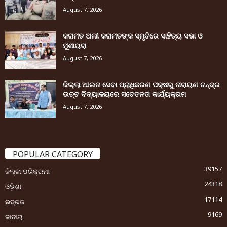
August 7, 2026
କରାମତ ଅଲୀ କରାମତଙ୍କ ସ୍ମୃତିରେ ସାହିତ୍ୟ ସଭା ଓ
ମୁଶାୟରା
August 7, 2026
ଜିଲ୍ଲା ଆଇନ ସେବା ପ୍ରାଧିକରଣ ପକ୍ଷରୁ ନାରାୟଣ ଚନ୍ଦ୍ର
ଉଚ୍ଚ ବିଦ୍ୟାଳୟରେ ସଚେତନତା କାର୍ଯ୍ୟକ୍ରମ
August 7, 2026
POPULAR CATEGORY
39157
ଜିଲ୍ଲା ପରିକ୍ରମା
24318
ଓଡ଼ିଶା
17114
ଭଦ୍ରକ
9169
ଜାତୀୟ