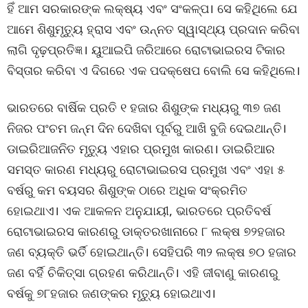
ହିଁ ଆମ ସରକାରଙ୍କ ଲକ୍ଷ୍ୟ ଏବଂ ସଂକଳ୍ପ। ସେ କହିଥିଲେ ଯେ
ଆମେ ଶିଶୁମୃତ୍ୟୁ ହ୍ରାସ ଏବଂ ଉନ୍ନତ ସ୍ୱାସ୍ଥ୍ୟ ପ୍ରଦାନ କରିବା
ଲାଗି ଦୃଢ଼ପ୍ରତିଜ୍ଞ। ୟୁଆଇପି ଜରିଆରେ ରୋଟାଭାଇରସ ଟିକାର
ବିସ୍ତାର କରିବା ଏ ଦିଗରେ ଏକ ପଦକ୍ଷେପ ବୋଲି ସେ କହିଥିଲେ।
ଭାରତରେ ବାର୍ଷିକ ପ୍ରତି ୧ ହଜାର ଶିଶୁଙ୍କ ମଧ୍ୟରୁ ୩୭ ଜଣ
ନିଜର ପଂଚମ ଜନ୍ମ ଦିନ ଦେଖିବା ପୂର୍ବରୁ ଆଖି ବୁଜି ଦେଇଥାନ୍ତି।
ଡାଇରିଆଜନିତ ମୃତ୍ୟୁ ଏହାର ପ୍ରମୁଖ କାରଣ। ଡାଇରିଆର
ସମସ୍ତ କାରଣ ମଧ୍ୟରୁ ରୋଟାଭାଇରସ ପ୍ରମୁଖ ଏବଂ ଏହା ୫
ବର୍ଷରୁ କମ ବୟସର ଶିଶୁଙ୍କ ଠାରେ ଅଧିକ ସଂକ୍ରମିତ
ହୋଇଥାଏ। ଏକ ଆକଳନ ଅନୁଯାୟୀ, ଭାରତରେ ପ୍ରତିବର୍ଷ
ରୋଟାଭାଇରସ କାରଣରୁ ଡାକ୍ତରଖାନାରେ ୮ ଲକ୍ଷ ୭୨ହଜାର
ଜଣ ବ୍ୟକ୍ତି ଭର୍ତି ହୋଇଥାନ୍ତି। ସେହିପରି ୩୨ ଲକ୍ଷ ୭୦ ହଜାର
ଜଣ ବର୍ହି ଚିକିତ୍ସା ଗ୍ରହଣ କରିଥାନ୍ତି। ଏହି ଜୀବାଣୁ କାରଣରୁ
ବର୍ଷକୁ ୭୮ହଜାର ଜଣଙ୍କର ମୃତ୍ୟୁ ହୋଇଥାଏ।