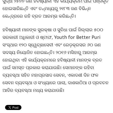
ସୁଦ୍ଧା ୨୫୭୭ ଜଣ ହବିଷ୍ୟାଳୀ ଏହି କାର୍ଯ୍ୟକ୍ରମ ପାଇଁ ପଞ୍ଜିକୃତ
ହୋଇସାରିଛନ୍ତି ଏବଂ ତନ୍ମଧ୍ୟରୁ ୨୧୮୩ ଜଣ ବିଭିନ୍ନ
କେନ୍ଦ୍ରରେ ରହି ବ୍ରତ ଆରମ୍ଭ କରିଛନ୍ତି।
ହବିଷ୍ୟାଳୀ ମାନଙ୍କ ସୁରକ୍ଷା ଓ ସୁବିଧା ପାଇଁ ଜିଲ୍ଲାର ୫୦୦
ସରକାରୀ ଅଧିକାରୀ ଓ ଷ୍ଟାଫ, Youth for Better Puri
ସଂସ୍ଥାର ୧୨୦ ସ୍ୱେଚ୍ଛାସେବୀ ଏବଂ ରେଡ଼କ୍ରସର ୬୦ ଜଣ
ସଦସ୍ୟ ନିୟୋଜିତ ହୋଇଛନ୍ତି। ୨୦୧୬ ମସିହାରୁ ଆରମ୍ଭ
ହୋଇଥିବା ଏହି କାର୍ଯ୍ୟକ୍ରମରେ ହବିଷ୍ୟାଳୀ ମାନଙ୍କ ବ୍ରତ
ପାଇଁ ସମସ୍ତ ପ୍ରକାର କରାଯାଉଛି। ସେମାନଙ୍କ ରହିବା
ବ୍ୟବସ୍ଥା ସହିତ ମହାପ୍ରସାଦ ସେବନ, ଏକାଦଶୀ ଦିନ ଫଳ
ସେବନ ବ୍ୟବସ୍ଥା ଓ ସଂଧ୍ୟାରେ ପାଲା, ଦାଶକାଠିଆ ଓ ପ୍ରବଚନ
ଆଦିର ବ୍ୟବସ୍ଥା ମଧ୍ୟ କରାଯାଉଛି।