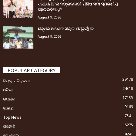
ସଭା,ସମାଜର ମଙ୍ଗଳକାରୀ ମଣିଷ ସଦା ସ୍ମରଣୀୟ
ହୋଇରହିଥାନ୍ତି
August 9, 2026
ଶିକ୍ଷକ ଅଶୋକ ଖିଲାର ସମ୍ବର୍ଦ୍ଧିତ
August 9, 2026
POPULAR CATEGORY
39178
ଜିଲ୍ଲା ପରିକ୍ରମା
24318
ଓଡ଼ିଶା
17135
ଭଦ୍ରକ
9169
ଜାତୀୟ
7541
Top News
6275
ରାଜନୀତି
4241
କେନ୍ଦୁଝର