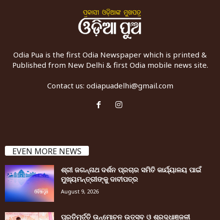
Odia Pua is the first Odia Newspaper which is printed &
Published from New Delhi & first Odia mobile news site.
Contact us:
odiapuadelhi@gmail.com
EVEN MORE NEWS
ଶ୍ରୀ ଜଗନ୍ନାଥ ଦର୍ଶନ ପ୍ରଚାର ସମିତି କାର୍ଯ୍ୟାଳୟ ପାଇଁ
ମୁଖ୍ୟମନ୍ତ୍ରୀଙ୍କୁ ଦାବୀପତ୍ର
August 9, 2026
ପ୍ରତିମୂର୍ତ୍ତି ଉନ୍ମୋଚନ ଉତ୍ସବ ଓ ଶ୍ରଦ୍ଧାଞ୍ଜଳୀ