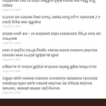
ପର୍ଯ୍ୟାବରଣ ପାଇଁ ଗାଁ ରାସ୍ତା ପାର୍ଶ୍ୱରେ ବୃକ୍ଷ ରୋପଣ କଲା ବିଶ୍ୱ ହିନ୍ଦୁ
ପରିଷଦ
August 9, 2026
ବନ୍ତରେ ଜଳ ଯୋଗାଣ ମିଶନ ଫେଲ୍‌, ପାନୀୟ ଜଳରୁ ବଚିଂତ ବ୍ଲକବାସୀ ,୮୬
ଟାଙ୍କି ନିର୍ମାଣ କାହା ସ୍ୱାର୍ଥରେ
August 9, 2026
ଭଦ୍ରକ ମୋଚି ଛକ – ମା ଭଦ୍ରକାଳୀ ରାସ୍ତା ଯୋଗାଯୋଗ ବିଛିନ୍ନ ନେଇ ଜନ
ଅସନ୍ତୋଷ
August 9, 2026
ସେବା ଓ ଭକ୍ତିର ଅନନ୍ୟ ନିଦର୍ଶନ: କୋଠାର ଛକରେ ବୋଲବମ୍ ଭକ୍ତଙ୍କ
ପଦସେବା କଲେ ମନ୍ତ୍ରୀ ସୂର୍ଯ୍ୟବଂଶୀ ସୂରଜ
August 9, 2026
ପୌରାଚଂଳ ୧୯ ନମ୍ବର ୱାର୍ଡ଼ରେ କଂଗ୍ରେସ ପକ୍ଷରୁ ଶୁଖିଲା ଖାଦ୍ୟ ବଂଟନ
August 8, 2026
ଅସୁସ୍ଥ କୀର୍ତନ କଳାକାର ଲୋକନାଥ ବେହେରାଙ୍କ ସହାୟତାରେ ଆଗେଇଲା
ବଳାଜୀପଡ଼ା ଗ୍ରାମ କୀର୍ତନ ମଣ୍ଡଳୀ ରକ୍ତଦାନ ସହ ଚିକିତ୍ସା ଖର୍ଚ୍ଚରେ
ସହଯୋଗ, ସରକାରୀ ସହାୟତା ପାଇଁ ନିବେଦନ
August 8, 2026