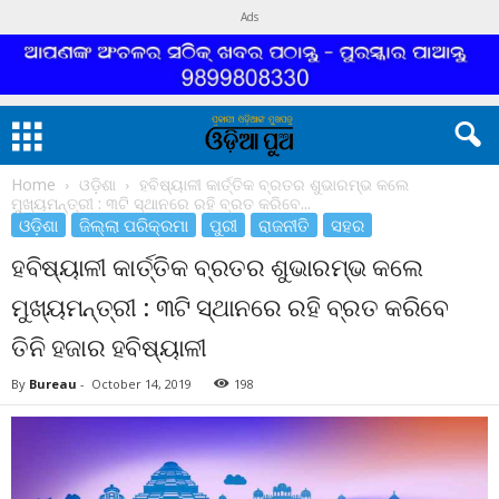
Ads
Home
ଓଡ଼ିଶା
ହବିଷ୍ୟାଳୀ କାର୍ତ୍ତିକ ବ୍ରତର ଶୁଭାରମ୍ଭ କଲେ
ମୁଖ୍ୟମନ୍ତ୍ରୀ : ୩ଟି ସ୍ଥାନରେ ରହି ବ୍ରତ କରିବେ...
ଓଡ଼ିଶା
ଜିଲ୍ଲା ପରିକ୍ରମା
ପୁରୀ
ରାଜନୀତି
ସହର
ହବିଷ୍ୟାଳୀ କାର୍ତ୍ତିକ ବ୍ରତର ଶୁଭାରମ୍ଭ କଲେ
ମୁଖ୍ୟମନ୍ତ୍ରୀ : ୩ଟି ସ୍ଥାନରେ ରହି ବ୍ରତ କରିବେ
ତିନି ହଜାର ହବିଷ୍ୟାଳୀ
By
Bureau
-
October 14, 2019
198