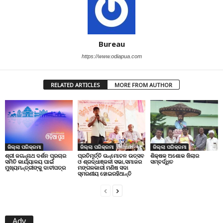
Bureau
https://www.odiapua.com
RELATED ARTICLES
MORE FROM AUTHOR
ଜିଲ୍ଲା ପରିକ୍ରମା
ଜିଲ୍ଲା ପରିକ୍ରମା
ଜିଲ୍ଲା ପରିକ୍ରମା
ପ୍ରତିମୂର୍ତ୍ତି ଉନ୍ମୋଚନ ଉତ୍ସବ
ଶିକ୍ଷକ ଅଶୋକ ଖିଲାର
ଶ୍ରୀ ଜଗନ୍ନାଥ ଦର୍ଶନ ପ୍ରଚାର
ଓ ଶ୍ରଦ୍ଧାଞ୍ଜଳୀ ସଭା,ସମାଜର
ସମ୍ବର୍ଦ୍ଧିତ
ସମିତି କାର୍ଯ୍ୟାଳୟ ପାଇଁ
ମଙ୍ଗଳକାରୀ ମଣିଷ ସଦା
ମୁଖ୍ୟମନ୍ତ୍ରୀଙ୍କୁ ଦାବୀପତ୍ର
ସ୍ମରଣୀୟ ହୋଇରହିଥାନ୍ତି
Adv