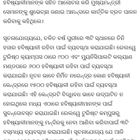
ହବିଷ୍ୟାଳୀମାନଙ୍କ ସହିତ ଆଲୋଚନା କରି ମୁଖ୍ୟମନ୍ତ୍ରୀ
ସେମାନଙ୍କୁ ଶୁଭେଚ୍ଛା ଜଣାଇ ଆନନ୍ଦରେ କାର୍ତ୍ତିକ ବ୍ରତ ପାଳନ
କରିବାକୁ କହିଥିଲେ।
ସୂଚନାଯୋଗ୍ୟଯେ, ଚଳିତ ବର୍ଷ ପୁରୀରେ ୩ଟି ସ୍ଥାନରେ ତିନି
ହଜାର ହବିଷ୍ୟାଳୀ ରହିବା ପାଇଁ ବ୍ୟବସ୍ଥା କରାଯାଇଛି। ରେଲୱେ
ଟୁରିଷ୍ଠ କ୍ୟାମ୍ପସ ଠାରେ ୯୦୦ ଏବଂ ମ୍ୟୁନିସିପାଲଟି କଲ୍ୟାଣ
ମଣ୍ଡପରେ ୬୦୦ ହବିଷ୍ୟାଳୀ ରହିବା ପାଇଁ ବ୍ୟବସ୍ଥା
କରାଯାଇଛି। ନୂତନ ଭାବେ ନିର୍ମିତ ନରେନ୍ଦ୍ର କୋଣ ହବିଷ୍ୟାଳୀ
କେନ୍ଦ୍ରରେ ୧୫୦୦ ହବିଷ୍ୟାଳୀ ରହିବା ପାଇଁ ବ୍ୟବସ୍ଥା
କରାଯାଇଛି। ଏହି କେନ୍ଦ୍ରଟି ବିଦ୍ଧିବଧ ଭାବେ ଉଦ୍‌ଘାଟିତ ନ
ହୋଇଥିଲେ ମଧ୍ୟ ଏଠାରେ ହବିଷ୍ୟାଳୀମାନଙ୍କ ପାଇଁ
ସୁବନ୍ଦୋବସ୍ତ କରାଯାଇଛି। ରେଲୱେ ଟୁରିଷ୍ଟ କମ୍ପୁସରୁ
ହବିଷ୍ୟାଳୀମାନଙ୍କୁ ମନ୍ଦିରକୁ ନେବା ଆଣିବା କରିବାପାଇଁ ୩ଟି
ବସ୍‌ମଧ୍ୟ ବ୍ୟବସ୍ଥା କରାଯାଇଛି। ସୂଚନାଯୋଗ୍ୟ ଯେ ଆଜି