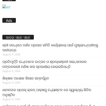
Ads
ଖବର ଏବେ ଏବେ
ଶ୍ରୀ ଜଗନ୍ନାଥ ଦର୍ଶନ ପ୍ରଚାର ସମିତି କାର୍ଯ୍ୟାଳୟ ପାଇଁ ମୁଖ୍ୟମନ୍ତ୍ରୀଙ୍କୁ
ଦାବୀପତ୍ର
August 9, 2026
ପ୍ରତିମୂର୍ତ୍ତି ଉନ୍ମୋଚନ ଉତ୍ସବ ଓ ଶ୍ରଦ୍ଧାଞ୍ଜଳୀ ସଭା,ସମାଜର
ମଙ୍ଗଳକାରୀ ମଣିଷ ସଦା ସ୍ମରଣୀୟ ହୋଇରହିଥାନ୍ତି
August 9, 2026
ଶିକ୍ଷକ ଅଶୋକ ଖିଲାର ସମ୍ବର୍ଦ୍ଧିତ
August 9, 2026
ଧାମନଗର ପ୍ରେସ୍ କ୍ଲବ୍ ପକ୍ଷରୁ ବନ୍ୟାଞ୍ଚଳ ରେ ସ୍ୱାସ୍ଥ୍ୟ ଶିବିର
ଅନୁଷ୍ଠିତ
August 9, 2026