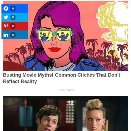
0
0
0
0