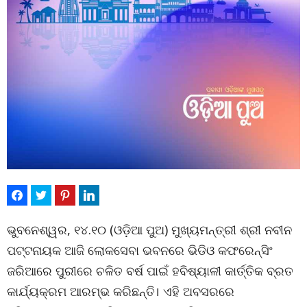
ଭୁବନେଶ୍ୱର, ୧୪.୧୦ (ଓଡ଼ିଆ ପୁଅ) ମୁଖ୍ୟମନ୍ତ୍ରୀ ଶ୍ରୀ ନବୀନ
ପଟ୍ଟନାୟକ ଆଜି ଲୋକସେବା ଭବନରେ ଭିଡିଓ କଫରେନ୍ସିଂ
ଜରିଆରେ ପୁରୀରେ ଚଳିତ ବର୍ଷ ପାଇଁ ହବିଷ୍ୟାଳୀ କାର୍ତ୍ତିକ ବ୍ରତ
କାର୍ଯ୍ୟକ୍ରମ ଆରମ୍ଭ କରିଛନ୍ତି। ଏହି ଅବସରରେ