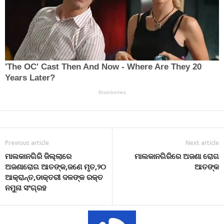
Previous article
Next article
ମାଲକାନଗିରି ଜିଲ୍ଲାରେ
ମାଲକାନଗିରିରେ ଅଜଣା ରୋଗ
ଅଜଣାରୋଗ ଆତଙ୍କ,ଜଣେ ମୃତ,୨୦
ଆତଙ୍କ
ଆକ୍ରାନ୍ତ,ଡାକ୍ତରୀ ଦଳଙ୍କ ରକ୍ତ
ନମୁନା ସଂଗ୍ରହ