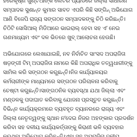
ହରେକୃଷ୍ଣ ଖୁଣ୍ଟିଆଙ୍କ ଲେଟର ପ୍ୟାଡରେ ଜିଲ୍ଲା ସାଧାରଣ
ସମ୍ପାଦକ ସୁଶାନ୍ତ କୁମାର ସାବତ ଏପରି କିଛି ସଙ୍ଗିନ୍ ଅଭିଯୋଗ
ଆଣି ବିଜେପି ରାଜ୍ୟ ସଙ୍ଗଠନ ସମ୍ପାଦକଙ୍କୁ ଚିଠି କରିଛନ୍ତି।
ଚିଠିଟି ସୋସିଆଲ୍ ମିଡିଆରେ ଭାଇରାଲ୍ ହେବା ସହ ଏ’ ନେଇ
ଗଣମାଧ୍ୟମ ଏବଂ ଦଳ ଭିତରେ ଖୁବ୍ ଆଲୋଚନା ହେଉଛି।
ଅଭିଯୋଗରେ ଲେଖାଯାଇଛି, ନବ ନିର୍ବାଚିତ ସାଂସଦ ଅପରାଜିତା
ଷଡ଼ଙ୍ଗୀ ଟିମ୍ ଅପରାଜିତା ନାମରେ କିଛି ଅପରାଧିକ ତତ୍ୱଧାରୀଙ୍କୁ
ସାମିଲ କରି ସଙ୍ଗଠନ କରୁଛନ୍ତି।ନିଜ କାର୍ଯ୍ୟାଳୟର
କର୍ମଚାରୀଙ୍କ ମାଧ୍ୟମରେ ସଙ୍ଗଠନ ପରିଚାଳନା କରିବାକୁ
ଚେଷ୍ଟା କରୁଛନ୍ତି।ସାଙ୍ଗଠନିକ ବ୍ୟବସ୍ଥା ଯଥା ଜିଲ୍ଲା ଏବଂ
ମଣ୍ଡଳକୁ ପଦାଘାତ କରିବାକୁ ଯୋଜନା ପ୍ରସ୍ତୁତ କରୁଛନ୍ତି।
ବିଭିନ୍ନ କାର୍ଯ୍ୟକ୍ରମରେ ବ୍ୟବହୃତ ବ୍ୟାନରରେ ରାଜ୍ୟ ଏବଂ
ଜିଲ୍ଲା ନେତୃତ୍ୱଙ୍କୁ ସ୍ଥାନ ନ’ଦେଇ ନିଜର ଅହଙ୍କାର ପ୍ରଦର୍ଶନ
କରିବା ସହ ଦଳୀୟ କାର୍ଯ୍ୟକର୍ତ୍ତାଙ୍କୁ କିରାଣୀ ଭଳି ବ୍ୟବହାର
କରୁଥିବା ଅଭିଯୋଗ କରିଛନ୍ତି।ଏହା ସହ ଅପରାଜିତା ଦଳୀୟ