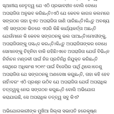
ସ୍ଥାନୀୟ ନେତୃତ୍ୱ ଯେ ଏଠି ପ୍ରଭାବହୀନ ବୋଲି ବୋଧେ
ଅପରାଜିତା ଅନୁଭବ କରିଛନ୍ତି।ଏଠି ଯେ କେବଳ କାଗଜ କଲମରେ
ସଙ୍ଗଠନ ତାହା ହୁଏତ ଅପରାଜିତା ଜାଣି ପାରିଛନ୍ତି।କିନ୍ତୁ ଅବଶ୍ୟ
ଏହି ସଙ୍ଗଠନ ଭିତରେ ଏପରି କିଛି କାର୍ଯ୍ୟକର୍ତ୍ତା ଅଛନ୍ତି
ଯେଉଁମାନେ କି କେବଳ ସଙ୍ଗଠନକୁ ଭଲ ପାଆନ୍ତି।ମୋଦୀଙ୍କୁ,
ଅପରାଜିତାଙ୍କୁ ପସନ୍ଦ କରନ୍ତି।କିନ୍ତୁ ଅପରାଜିତାଙ୍କର ବୋଧେ
ସେମାନଙ୍କୁ ଚିହ୍ନିବା ବାକି ରହିଛି।ଏବେ ଅପରାଜିତା ଯେଉଁ ବିଭିନ୍ନ
ନିର୍ବାଚନ ମଣ୍ଡଳୀ ପାଇଁ ନିଜ ପ୍ରତିନିଧି ନିଯୁକ୍ତ କରିଛନ୍ତି
ସେଥିରେ ଅଧିକାଂଶ ୨୦୧୯ ପାଇଁ ବିଜେପିର ପାର୍ଥି ଥିଲେ।ତେଣୁ
ଅପରାଜିତା ଯେ ସଙ୍ଗଠନକୁ ଅଣଦେଖା କରୁଛନ୍ତି, ତାହା କହି ହେବ
ନାହିଁ।ବରଂ ଏଠି ପ୍ରଶ୍ନ ଉଠିବ ଯେ ଅପରାଜିତା ଯେଉଁ ଅପରାଧିକ
ତତ୍ତ୍ୱକୁ ନେଇ ସଙ୍ଗଠନ କରୁଛନ୍ତି ବୋଲି ଅଭିଯୋଗ
କରାଯାଇଛି, ସେ ଅପରାଧିକ ତତ୍ତ୍ୱ ସବୁ କିଏ?
ଅଭିଯୋଗକାରୀଙ୍କ ମୁଖିଆ ଜିଲ୍ଲା ସଭାପତି ହରେକୃଷ୍ଣ