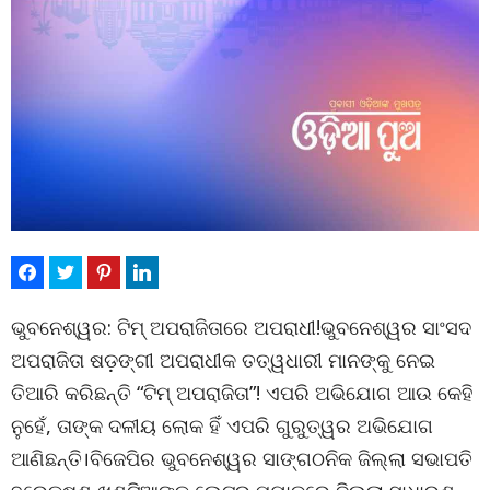
ଭୁବନେଶ୍ୱର: ଟିମ୍ ଅପରାଜିତାରେ ଅପରାଧୀ!ଭୁବନେଶ୍ୱର ସାଂସଦ
ଅପରାଜିତା ଷଡ଼ଙ୍ଗୀ ଅପରାଧୀକ ତତ୍ୱଧାରୀ ମାନଙ୍କୁ ନେଇ
ତିଆରି କରିଛନ୍ତି “ଟିମ୍ ଅପରାଜିତା”! ଏପରି ଅଭିଯୋଗ ଆଉ କେହି
ନୁହେଁ, ତାଙ୍କ ଦଳୀୟ ଲୋକ ହିଁ ଏପରି ଗୁରୁତ୍ୱର ଅଭିଯୋଗ
ଆଣିଛନ୍ତି।ବିଜେପିର ଭୁବନେଶ୍ୱର ସାଙ୍ଗଠନିକ ଜିଲ୍ଲା ସଭାପତି