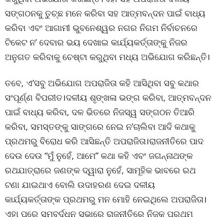
ସଙ୍ଗଠନକୁ ତୁଚ୍ଛ ମନେ କରିବା ସହ ଆତ୍ମବନ୍ଦନ ପାଇଁ ବାଧ୍ୟ
କରିବା ଏବଂ ଆଗାମୀ ଭୁବନେଶ୍ୱର ନଗର ନିଗମ ନିର୍ବାଚନରେ
ଟିକେଟ ନ’ ଦେବାର ଭୟ ଦେଖାଇ କାର୍ଯ୍ୟକର୍ତ୍ତାଙ୍କୁ ନିଜର
ଅନୁଗତ କରିବାକୁ ଚେଷ୍ଟା କରୁଥିବା ମଧ୍ୟ ଅଭିଯୋଗ କରିଛନ୍ତି।
ତବେ, ଏ’ସବୁ ଅଭିଯୋଗ ଅପରାଜିତା କହି ଆସିଥିବା ସବୁ କଥାର
ସଂପୂର୍ଣ୍ଣ ବିପରୀତ।ଦଳୀୟ ଶୃଙ୍ଖଳା ଭଙ୍ଗ କରିବା, ଆତ୍ମବନ୍ଦନ
ପାଇଁ ବାଧ୍ୟ କରିବା, ଦଳ ଭିତରେ ନିଜସ୍ୱ ସଙ୍ଗଠନ ତିଆରି
କରିବା, ସମସ୍ତଙ୍କୁ ସାଙ୍ଗରେ ନେଇ ନ’ଚାଲିବା ଆଦି କଥାକୁ
ପ୍ରଥମରୁ ବିରୋଧ କରି ଆସିଛନ୍ତି ଅପରାଜିତା।ରାଜନୀତିରେ ପାଦ
ଦେଉ ଦେଉ “ମୁଁ ନୁହେଁ, ଆମେ” କଥା କହି ଏବଂ ଜଗନ୍ନାଥଙ୍କ
ରଥଯାତ୍ରାରେ ଜଣଙ୍କ ଦ୍ୱାରା ନୁହେଁ, ସାମୂହିକ ଭାବରେ ରଥ
ଟଣା ଯାଇଥାଏ ବୋଲି ଉଦାହରଣ ଦେଇ ଦଳୀୟ
କାର୍ଯ୍ୟକର୍ତ୍ତାଙ୍କ ପ୍ରଥମରୁ ମନ ମୋହି ନେଇଥିଲେ ଅପରାଜିତା।
ଏହା ପରେ ସମ୍ବର୍ଦ୍ଧନ ସଭାରେ ରାଜନୀତିରେ ନିଜକୁ ପ୍ରଥମ