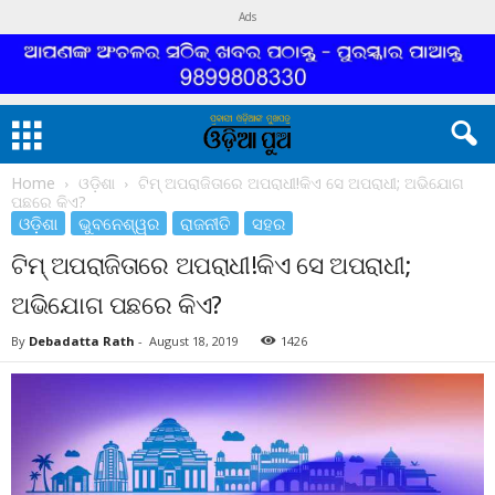
Ads
Home
ଓଡ଼ିଶା
ଟିମ୍ ଅପରାଜିତାରେ ଅପରାଧୀ!କିଏ ସେ ଅପରାଧୀ; ଅଭିଯୋଗ
ପଛରେ କିଏ?
ଓଡ଼ିଶା
ଭୁବନେଶ୍ୱର
ରାଜନୀତି
ସହର
ଟିମ୍ ଅପରାଜିତାରେ ଅପରାଧୀ!କିଏ ସେ ଅପରାଧୀ;
ଅଭିଯୋଗ ପଛରେ କିଏ?
By
Debadatta Rath
-
August 18, 2019
1426