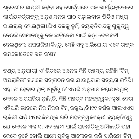
ଶ୍ରେଣୀର ଛାତ୍ରୀ କହିବା ସହ ଖୋର୍ଦ୍ଧାରେ ଏକ କାର୍ଯ୍ୟକ୍ରମରେ
କାର୍ଯ୍ୟକର୍ତ୍ତାଙ୍କୁ ଅନୁଶାସନର ପାଠ ପଢ଼ାଇବାର ଭିଡିଓ ମଧ୍ୟ
ଭାଇରାଲ୍ ହୋଇଥିଲା।ଯିଏ ଦଳକୁ ନୁହଁ, ବ୍ୟକ୍ତିବାଦକୁ ଗୁରୁତ୍ୱ
ଦେଉଛି ସେମାନଙ୍କୁ ଦଳ ଛାଡ଼ିଦେବା ପାଇଁ କଡ଼ା ଚେତାବନୀ
ଦେଇଥିଲେ ଅପରାଜିତା।କିନ୍ତୁ, ସେହି ସବୁ ଅଭିଯୋଗ ଏବେ ତାଙ୍କ
ନାମରେ!ତେବେ ସତ କ’ଣ?
ତଥ୍ୟ ଅନୁଯାୟୀ ଏ’ ଭିତରେ ଅନେକ କିଛି ରହସ୍ୟ ରହିଛି।”ଟିମ୍
ଅପରାଜିତା” ନାମରେ ସଙ୍ଗଠନ କରା ଯାଉଥିବାର ସତ୍ୟତା ରହିଛି।
ଏହା ତ’ ହେବାର ଥିଲା।ପୂର୍ବରୁ ତ’ ଏପରି ଅନୁମାନ କରାଯାଉଥିଲା।
କେବଳ ଅପରାଜିତା ନୁହଁନ୍ତି, କିଛି ମହତ୍ଵ ମହତ୍ତ୍ୱକାଂକ୍ଷୀ ନେତା
ଏହିପରି ଭାବରେ ନିଜ ନିଜର ଟିମ୍ କରୁଛନ୍ତି।୧୧ ବର୍ଷର ଆଇଏଏସ
ଚାକିରୀ ଛାଡ଼ି ଅପରାଜିତାଙ୍କ ପରି ମହତ୍ତ୍ୱକାଂକ୍ଷୀ ବ୍ୟକ୍ତିତ୍ୱ
ଯେ କେବଳ ଏକ ସାଂସଦ ହେବା ପାଇଁ ରାଜନୀତିକୁ ଆସିଛନ୍ତି ତାହା
କେବେ ନୁହେଁ ବୋଲି ଆମେ ପୂର୍ବରୁ ଆଲୋଚନା କରି ସାରିଛେ।”ଟିମ୍