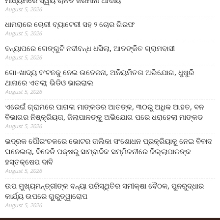
ମାଧ୍ୟମରେ ସ୍ୱୟଂଚାଳିତ ଜରିମାନା ଆଦାୟ
August 5, 2026
ଧାମରାରେ ଚୋରୀ ବ୍ୟାଟେରୀ ସହ ୨ ଚୋର ଗିରଫ
August 5, 2026
ବନ୍ୟାପରେ ଗେଙ୍ଗୁଟି ନଦୀବନ୍ଧ ଧସିଲା, ଆତଙ୍କିତ ଗ୍ରାମବାସୀ
August 5, 2026
ଗୋ-ଖାଦ୍ୟ ବଂଟନକୁ ନେଇ ଉତେଜନା, ଅନିୟମିତତା ଅଭିଯୋଗ, ଧୁଷୁରି
ଥାନାରେ ଏତଲା; ଭିଡିଓ ଭାଇରାଲ
August 5, 2026
ଏରେଇଁ ଗ୍ରାମରେ ପାଗଳା ମାଙ୍କଡର ଆତଙ୍କ, ୩୦ରୁ ଅଧିକ ଆହତ, ବନ
ବିଭାଗର ନିଷ୍କ୍ରିୟତା, ଜିଲାପାଳଙ୍କୁ ଅଭିଯୋଗ ପରେ ଧରାହେଲା ମାଙ୍କଡ
August 5, 2026
ଭଦ୍ରକ ପୌରଂଚଳରେ ଭୋଟର ତାଲିକା ସଂଶୋଧନ ପ୍ରକ୍ରିୟାକୁ ନେଇ ବିବାଦ
ଘନେଇଲା, ବିଜେଡି ପକ୍ଷରୁ ସାମ୍ବାଦିକ ସମ୍ମିଳନୀରେ ଜିଲ୍ଲାପାଳଙ୍କ
ହସ୍ତକ୍ଷେପ ଦାବି
August 5, 2026
ଉପ ମୁଖ୍ୟମନ୍ତ୍ରୀଙ୍କ ବନ୍ୟା ପରିସ୍ଥିତିର ସମୀକ୍ଷା ବୈଠକ, ପୁନରୁଦ୍ଧାର
କାର୍ଯ୍ୟ ଉପରେ ଗୁରୁତ୍ୱାରୋପ
August 5, 2026