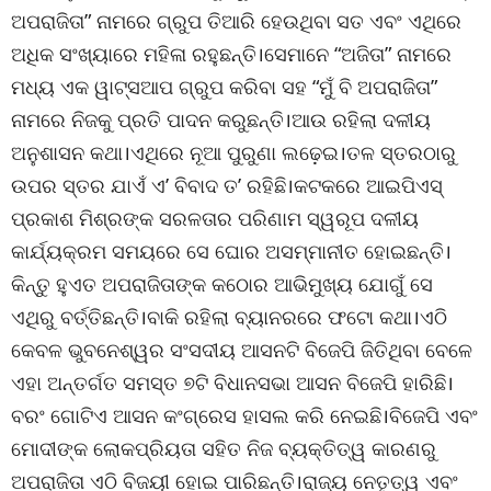
ଅପରାଜିତା” ନାମରେ ଗ୍ରୁପ ତିଆରି ହେଉଥିବା ସତ ଏବଂ ଏଥିରେ
ଅଧିକ ସଂଖ୍ୟାରେ ମହିଳା ରହୁଛନ୍ତି।ସେମାନେ “ଅଜିତା” ନାମରେ
ମଧ୍ୟ ଏକ ୱାଟ୍ସଆପ ଗ୍ରୁପ କରିବା ସହ “ମୁଁ ବି ଅପରାଜିତା”
ନାମରେ ନିଜକୁ ପ୍ରତି ପାଦନ କରୁଛନ୍ତି।ଆଉ ରହିଲା ଦଳୀୟ
ଅନୁଶାସନ କଥା।ଏଥିରେ ନୂଆ ପୁରୁଣା ଲଢ଼େଇ।ତଳ ସ୍ତରଠାରୁ
ଉପର ସ୍ତର ଯାଏଁ ଏ’ ବିବାଦ ତ’ ରହିଛି।କଟକରେ ଆଇପିଏସ୍
ପ୍ରକାଶ ମିଶ୍ରଙ୍କ ସରଳତାର ପରିଣାମ ସ୍ୱରୂପ ଦଳୀୟ
କାର୍ଯ୍ୟକ୍ରମ ସମୟରେ ସେ ଘୋର ଅସମ୍ମାନୀତ ହୋଇଛନ୍ତି।
କିନ୍ତୁ ହୁଏତ ଅପରାଜିତାଙ୍କ କଠୋର ଆଭିମୁଖ୍ୟ ଯୋଗୁଁ ସେ
ଏଥିରୁ ବର୍ତ୍ତିଛନ୍ତି।ବାକି ରହିଲା ବ୍ୟାନରରେ ଫଟୋ କଥା।ଏଠି
କେବଳ ଭୁବନେଶ୍ୱର ସଂସଦୀୟ ଆସନଟି ବିଜେପି ଜିତିଥିବା ବେଳେ
ଏହା ଅନ୍ତର୍ଗତ ସମସ୍ତ ୭ଟି ବିଧାନସଭା ଆସନ ବିଜେପି ହାରିଛି।
ବରଂ ଗୋଟିଏ ଆସନ କଂଗ୍ରେସ ହାସଲ କରି ନେଇଛି।ବିଜେପି ଏବଂ
ମୋଦୀଙ୍କ ଲୋକପ୍ରିୟତା ସହିତ ନିଜ ବ୍ୟକ୍ତିତ୍ୱ କାରଣରୁ
ଅପରାଜିତା ଏଠି ବିଜୟୀ ହୋଇ ପାରିଛନ୍ତି।ରାଜ୍ୟ ନେତୃତ୍ୱ ଏବଂ