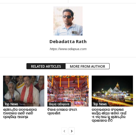
Debadatta Rath
https://www.odiapua.com
RELATED ARTICLES
MORE FROM AUTHOR
Top News
ଜିଲ୍ଲା ପରିକ୍ରମା
Top News
ଶ୍ରୀମନ୍ଦିର ରତ୍ନଭଣ୍ଡାର
ବିକାଶ ମେଳାରେ ଫଟୋ
ରତ୍ନଭଣ୍ଡାର ସଂରକ୍ଷଣ
ଅଳଙ୍କାର ଗଣତି ମଣତି
ପ୍ରଦର୍ଶନୀ
କାର୍ଯ୍ୟ ଶୀଘ୍ର ସାରିବା ପାଇଁ
ପ୍ରକ୍ରିୟା ଆରମ୍ଭ
ଏ.ଏସ୍.ଆଇ.କୁ ଶ୍ରୀମନ୍ଦିର
ପ୍ରଶାସନର ଚିଠି