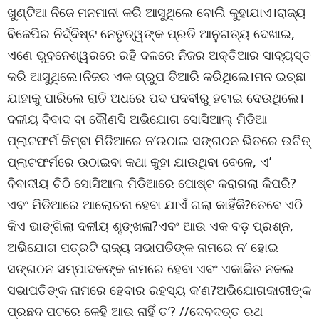
ଖୁଣ୍ଟିଆ ନିଜେ ମନମାନୀ କରି ଆସୁଥିଲେ ବୋଲି କୁହାଯାଏ।ରାଜ୍ୟ
ବିଜେପିର ନିର୍ଦ୍ଦିଷ୍ଟ ନେତୃତ୍ୱଙ୍କ ପ୍ରତି ଆନୁଗତ୍ୟ ଦେଖାଇ,
ଏଣେ ଭୁବନେଶ୍ୱରରେ ରହି ଦଳରେ ନିଜର ଅକ୍ତିଆର ସାବ୍ୟସ୍ତ
କରି ଆସୁଥିଲେ।ନିଜର ଏକ ଗ୍ରୁପ ତିଆରି କରିଥିଲେ।ମନ ଇଚ୍ଛା
ଯାହାକୁ ପାରିଲେ ରାତି ଅଧରେ ପଦ ପଦବୀରୁ ହଟାଇ ଦେଉଥିଲେ।
ଦଳୀୟ ବିବାଦ ବା କୌଣସି ଅଭିଯୋଗ ସୋସିଆଲ୍ ମିଡିଆ
ପ୍ଲାଟଫର୍ମ କିମ୍ବା ମିଡିଆରେ ନ’ଉଠାଇ ସଙ୍ଗଠନ ଭିତରେ ଉଚିତ୍
ପ୍ଲାଟଫର୍ମରେ ଉଠାଇବା କଥା କୁହା ଯାଉଥିବା ବେଳେ, ଏ’
ବିବାଦୀୟ ଚିଠି ସୋସିଆଲ ମିଡିଆରେ ପୋଷ୍ଟ କରାଗଲା କିପରି?
ଏବଂ ମିଡିଆରେ ଆଲୋଚନା ହେବା ଯାଏଁ ଗଲା କାହିଁକି?ତେବେ ଏଠି
କିଏ ଭାଙ୍ଗିଲା ଦଳୀୟ ଶୃଙ୍ଖଳା?ଏବଂ ଆଉ ଏକ ବଡ଼ ପ୍ରଶ୍ନ,
ଅଭିଯୋଗ ପତ୍ରଟି ରାଜ୍ୟ ସଭାପତିଙ୍କ ନାମରେ ନ’ ହୋଇ
ସଙ୍ଗଠନ ସମ୍ପାଦକଙ୍କ ନାମରେ ହେବା ଏବଂ ଏକାକିତ ନକଲ
ସଭାପତିଙ୍କ ନାମରେ ହେବାର ରହସ୍ୟ କ’ଣ?ଅଭିଯୋଗକାରୀଙ୍କ
ପ୍ରଛଦ ପଟରେ କେହି ଆଉ ନାହିଁ ତ’? //ଦେବଦତ୍ତ ରଥ