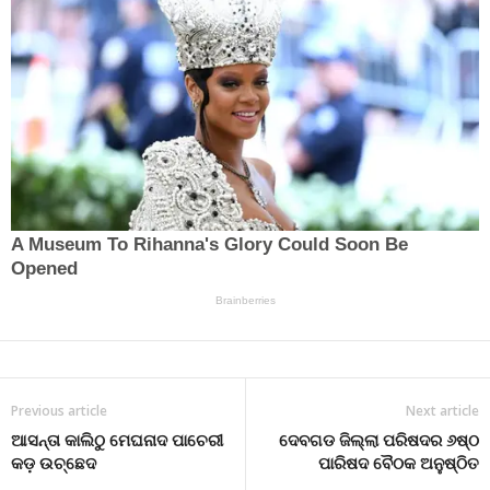
Previous article
Next article
ଆସନ୍ତା କାଲିଠୁ ମେଘନାଦ ପାଚେରୀ
ଦେବଗଡ ଜିଲ୍ଲା ପରିଷଦର ୬ଷ୍ଠ
କଡ଼ ଉଚ୍ଛେଦ
ପାରିଷଦ ବୈଠକ ଅନୁଷ୍ଠିତ