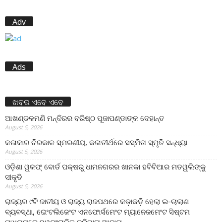
Adv
Ads
ଖବର ଏବେ ଏବେ
ଆଖଣ୍ଡଳମଣି ମନ୍ଦିରର ବରିଷ୍ଠ ପୂଜାପଣ୍ଡାଙ୍କ ଦେହାନ୍ତ
August 5, 2026
କଳାକାର ଚିରକାଳ ସ୍ମରଣୀୟ, କଳାତୀର୍ଥରେ ସସ୍ମିତା ସ୍ମୃତି ସନ୍ଧ୍ୟା
August 5, 2026
ଓଡ଼ିଶା ୱକଫ୍ ବୋର୍ଡ ପକ୍ଷରୁ ଧାମନଗରର ଖାନକା ହବିବିଆର ମତୱଲିଙ୍କୁ
ସୀକୃତି
August 5, 2026
ରାଜ୍ୟର ୯ଟି ଜାତୀୟ ଓ ରାଜ୍ୟ ରାଜପଥରେ କଡ଼ାକଡ଼ି ହେଲା ଇ-ଚାଲାଣ
ବ୍ୟବସ୍ଥା, ଇେଂଟଲିଜେଂଟ ଏନଫୋର୍ସମେଂଟ ମ୍ୟାନେଜମେଂଟ ସିଷ୍ଟମ