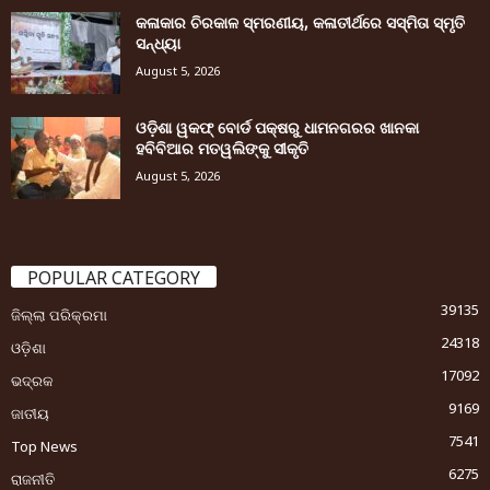
କଳାକାର ଚିରକାଳ ସ୍ମରଣୀୟ, କଳାତୀର୍ଥରେ ସସ୍ମିତା ସ୍ମୃତି
ସନ୍ଧ୍ୟା
August 5, 2026
ଓଡ଼ିଶା ୱକଫ୍ ବୋର୍ଡ ପକ୍ଷରୁ ଧାମନଗରର ଖାନକା
ହବିବିଆର ମତୱଲିଙ୍କୁ ସୀକୃତି
August 5, 2026
POPULAR CATEGORY
39135
ଜିଲ୍ଲା ପରିକ୍ରମା
24318
ଓଡ଼ିଶା
17092
ଭଦ୍ରକ
9169
ଜାତୀୟ
7541
Top News
6275
ରାଜନୀତି