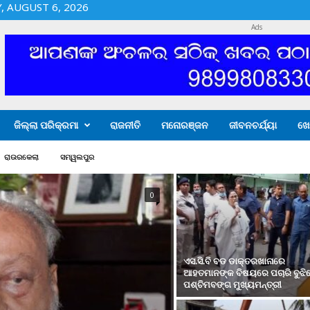
 AUGUST 6, 2026
Ads
ଜିଲ୍ଲା ପରିକ୍ରମା
ରାଜନୀତି
ମନୋରଞ୍ଜନ
ଜୀବନଚର୍ଯ୍ୟା
ଖେ
ରାଉରକେଲା
ସମ୍ୱଲପୁର
0
ଏସ.ସି.ବି ବଡ ଡାକ୍ତରଖାନାରେ
ଆହତମାନଙ୍କ ବିଷୟରେ ପଚାରି ବୁଝି
ପଶ୍ଚିମବଙ୍ଗ ମୁଖ୍ୟମନ୍ତ୍ରୀ