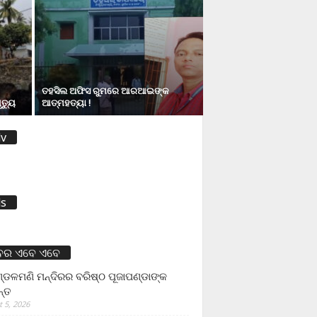
ତହସିଲ ଅଫିସ ରୁମରେ ଆରଆଇଙ୍କ
ତ୍ୟୁ
ଆତ୍ମହତ୍ୟା !
v
s
ବର ଏବେ ଏବେ
ଡଳମଣି ମନ୍ଦିରର ବରିଷ୍ଠ ପୂଜାପଣ୍ଡାଙ୍କ
ନ୍ତ
 5, 2026