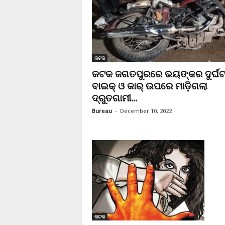
କଟକ
କଟକ ଜଗତପୁରରେ ଭୟଙ୍କର ଦୁର୍ଘଟଣ
ବାଇକ୍‌ ଓ କାର୍‌ ଉପରେ ମାଡ଼ିଗଲା
ଦ୍ରୁତଗାମୀ...
Bureau
-
December 10, 2022
କଟକ