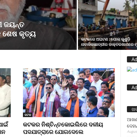
ରୀ ଜୟନ୍ତ
 ଶେଷ କୃତ୍ୟ
କଟକରେ ଅଘଟଣ : ପୋଲ ଭୁଶୁଡ଼ି
ନାବାଳିକାଛାତ୍ରୀର ଡାକ୍ତରଖାନାରେ ମୃ
Ad
Ad
ଖ
କଟକ
ଆଖଣ୍
ାଇଁ
କଟକର ନିଶ୍ଚିନ୍ତକୋଇଲିରେ ଦଳୀୟ
ଦେହା
ାନ
ପଦଯାତ୍ରାରେ ଯୋଗଦେଲେ
August