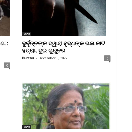
କଟକ
ା :
ଦୁର୍ବୃତ୍ତଙ୍କ ଦ୍ୱାରା ବୃଦ୍ଧଙ୍କ ଗଳା କାଟି
ହତ୍ୟା, ଦୁଇ ଗୁରୁତର
Bureau
-
December 9, 2022
0
0
କଟକ