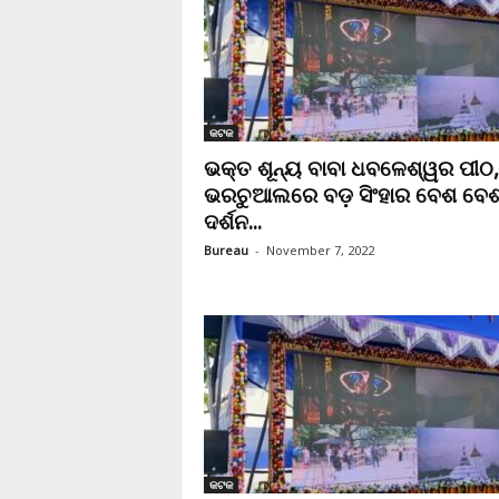
କଟକ
ଭକ୍ତ ଶୂନ୍ୟ ବାବା ଧବଳେଶ୍ୱର ପୀଠ,
ଭରଚୁଆଲରେ ବଡ଼ ସିଂହାର ବେଶ ବେ
ଦର୍ଶନ...
Bureau
-
November 7, 2022
କଟକ