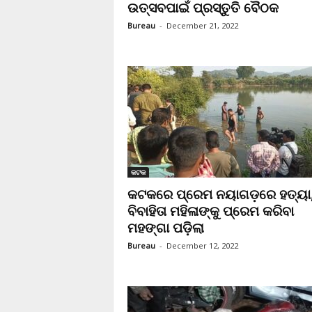
ଉତ୍ସବପାଇଁ ପ୍ରସ୍ତୁତି ବୈଠକ
Bureau
-
December 21, 2022
କଟକ
କଟକରେ ପ୍ରେମ ନୟାଗଡ଼ରେ ହତ୍ୟା
ବିବାହିତା ମହିଳାଙ୍କୁ ପ୍ରେମ କରିବା
ମହଙ୍ଗା ପଡ଼ିଲା
Bureau
-
December 12, 2022