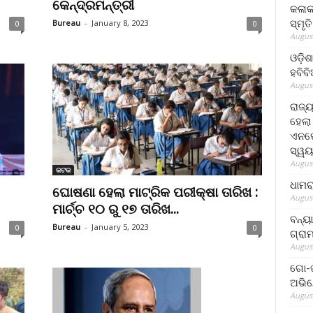
କେନ୍ଦ୍ରମନ୍ତ୍ରୀ
କଳାକ
ସ୍ମୃତ
Bureau
-
January 8, 2023
0
0
August
ଓଡ଼ିଶ
ହବିବ
August
ରାଜ୍
ହେଲା
ଏନଫୋ
ସ୍ୱୟ
August
କଟକ
ଧାମର
ଘୋଷଣା ହେଲା ମାଟ୍ରିକ ପରୀକ୍ଷା ତାରିଖ :
August
ମାର୍ଚ୍ଚ ୧୦ ରୁ ୧୭ ତାରିଖ...
ବନ୍ୟ
Bureau
-
January 5, 2023
0
0
ଗ୍ରା
August
ଗୋ-ଖ
ଅଭିଯ
August