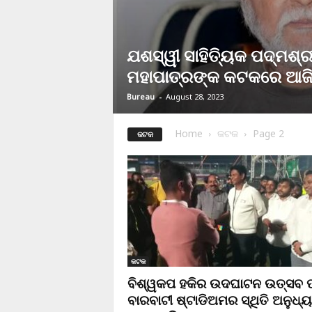
ଯଶସ୍ୱୀ ସାହିତ୍ୟିକ ପଦ୍ମଶ୍
ମହାପାତ୍ରଙ୍କ କଟକରେ ଆଜି
Bureau
-
August 28, 2023
Home
କଟକ
Page 2
କଟକ
କଟକ
ବିଶ୍ୱକପ ହକିର ଉଦଘାଟନ ଉତ୍ସବ ପ
ବାରବାଟୀ ଷ୍ଟାଡିଅମର ସ୍ଥିତି ଅନୁଧ୍ୟ