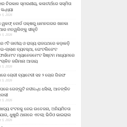
ାର ଚିରକାଳ ସ୍ମରଣୀୟ, କଳାତୀର୍ଥରେ ସସ୍ମିତା
ି ସନ୍ଧ୍ୟା
 5, 2026
ା ୱକଫ୍ ବୋର୍ଡ ପକ୍ଷରୁ ଧାମନଗରର ଖାନକା
ିଆର ମତୱଲିଙ୍କୁ ସୀକୃତି
 5, 2026
ୟର ୯ଟି ଜାତୀୟ ଓ ରାଜ୍ୟ ରାଜପଥରେ କଡ଼ାକଡ଼ି
 ଇ-ଚାଲାଣ ବ୍ୟବସ୍ଥା, ଇେଂଟଲିଜେଂଟ
ର୍ସମେଂଟ ମ୍ୟାନେଜମେଂଟ ସିଷ୍ଟମ ମାଧ୍ୟମରେ
ଂଚାଳିତ ଜରିମାନା ଆଦାୟ
 5, 2026
ାରେ ଚୋରୀ ବ୍ୟାଟେରୀ ସହ ୨ ଚୋର ଗିରଫ
 5, 2026
ାପରେ ଗେଙ୍ଗୁଟି ନଦୀବନ୍ଧ ଧସିଲା, ଆତଙ୍କିତ
ମବାସୀ
 5, 2026
ାଦ୍ୟ ବଂଟନକୁ ନେଇ ଉତେଜନା, ଅନିୟମିତତା
ୋଗ, ଧୁଷୁରି ଥାନାରେ ଏତଲା; ଭିଡିଓ ଭାଇରାଲ
 5, 2026