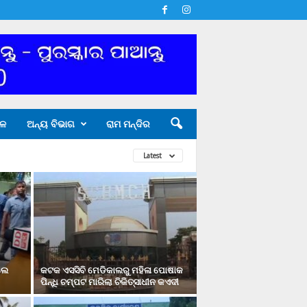
ଳ
ଅନ୍ୟ ବିଭାଗ
ରାମ ମନ୍ଦିର
Latest
ଲେ
କଟକ ଏସସିବି ମେଡିକାଲରୁ ମହିଳା ପୋଷାକ
ପିନ୍ଧି ଚମ୍ପଟ ମାରିଲା ଚିକିତ୍ସାଧୀନ କଏଦୀ