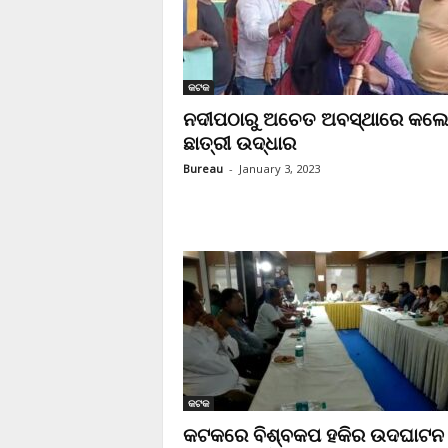
କଟକ
ନଦୀପଠାରୁ ଅଚେତ ଅବସ୍ଥାରେ କଲ
ଛାତ୍ରୀ ଉଦ୍ଧାର
Bureau
-
January 3, 2023
କଟକ
କଟକରେ ବିଶ୍ବକପ ହକିର ଉଦଘାଟନ