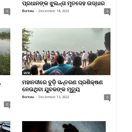
ପ୍ରଧାନଙ୍କ ଝୁଲନ୍ତା ମୃତଦେହ ଉଦ୍ଧାର
Bureau
-
December 18, 2022
0
0
କଟକ
,
ମହାନଦୀରେ ବୁଡ଼ି ସନ୍ତରଣ ପ୍ରଶିକ୍ଷଣ
ନେଉଥିବା ଯୁବକଙ୍କ ମୃତ୍ୟୁ
Bureau
-
December 12, 2022
0
0