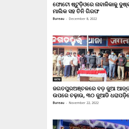
ଫୋଟୋ ଷ୍ଟୁଡ଼ିଓରେ ନାବାଳିକାକୁ ଦୁଷ୍କର
ମାଲିକ ସହ ତିନି ଗିରଫ
Bureau
-
December 8, 2022
କଟକ
ଜଗତପୁରଅଞ୍ଚଳରେ ବଡ଼ ଜୁଆ ଆଡ୍ଡ
ଉପରେ ଚଢ଼ାଉ, ୩୦ ଜୁଆଡି ଧରାପଡ଼
Bureau
-
November 22, 2022