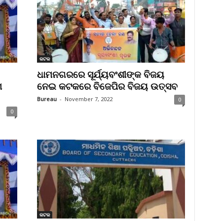
କଟକ
ଧାମନଗରରେ ସୂର୍ଯ୍ୟବଂଶୀଙ୍କ ବିଜୟ
ଶ
ନେଇ କଟକରେ ବିଜେପିର ବିଜୟ ଉତ୍ସବ
Bureau
-
November 7, 2022
0
0
କଟକ