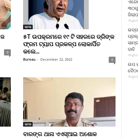
ଏରେଇ
୩୦ରୁ
ଜିଲା
August
କଟକ
ଭଦ୍
େଜ
୫T ଉପକ୍ରମରେ ୧୯ ଟି ସହରରେ ଡ୍ରିଙ୍କ
ପ୍ରକ
ସାମ୍
ଫ୍ରମ ଟ୍ୟାପ ପ୍ରକଳ୍ପ ଲୋକାର୍ପିତ
ଦାବି
କଲେ...
0
August
Bureau
-
December 22, 2022
0
ଉପ ମୁ
ବୈଠକ
August
କଟକ
ବାରଙ୍ଗ ଥାନା ଏଏସ୍‌ଆଇ ଅଶୋକ