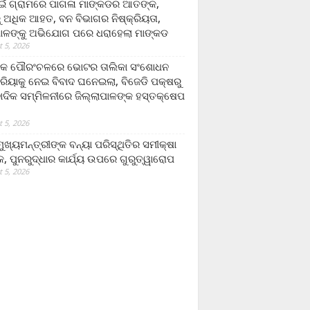
ଁ ଗ୍ରାମରେ ପାଗଳା ମାଙ୍କଡର ଆତଙ୍କ,
 ଅଧିକ ଆହତ, ବନ ବିଭାଗର ନିଷ୍କ୍ରିୟତା,
ପାଳଙ୍କୁ ଅଭିଯୋଗ ପରେ ଧରାହେଲା ମାଙ୍କଡ
 5, 2026
ରକ ପୌରଂଚଳରେ ଭୋଟର ତାଲିକା ସଂଶୋଧନ
୍ରିୟାକୁ ନେଇ ବିବାଦ ଘନେଇଲା, ବିଜେଡି ପକ୍ଷରୁ
ବାଦିକ ସମ୍ମିଳନୀରେ ଜିଲ୍ଲାପାଳଙ୍କ ହସ୍ତକ୍ଷେପ
 5, 2026
ଖ୍ୟମନ୍ତ୍ରୀଙ୍କ ବନ୍ୟା ପରିସ୍ଥିତିର ସମୀକ୍ଷା
, ପୁନରୁଦ୍ଧାର କାର୍ଯ୍ୟ ଉପରେ ଗୁରୁତ୍ୱାରୋପ
 5, 2026