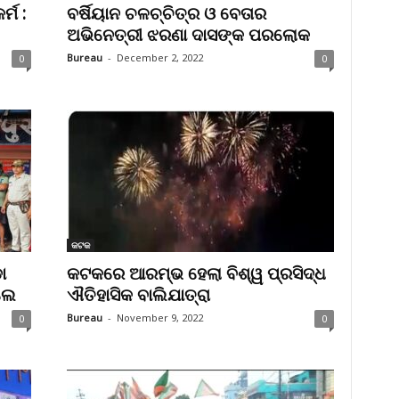
୍ମ :
ବର୍ଷିୟାନ ଚଳଚ୍ଚିତ୍ର ଓ ବେତାର
ଅଭିନେତ୍ରୀ ଝରଣା ଦାସଙ୍କ ପରଲୋକ
Bureau
-
December 2, 2022
0
0
କଟକ
ା
କଟକରେ ଆରମ୍ଭ ହେଲା ବିଶ୍ୱ ପ୍ରସିଦ୍ଧ
ିଲେ
ଐତିହାସିକ ବାଲିଯାତ୍ରା
Bureau
-
November 9, 2022
0
0