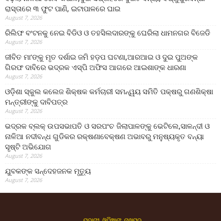
ରାସ୍ତାରେ ୩ ଫୁଟ ପାଣି, ଇଟାପାଳରେ ଘାଇ
August 7, 2026
ରିଲିଫ ବଂଟନକୁ ନେଇ ବିଡିଓ ଓ ତହସିଲଦାରଙ୍କୁ ଘେରିଲା ଧାମନଗର ବିଜେଡି
August 7, 2026
ଜୀବିତ ମା’ଙ୍କୁ ମୃତ ଦର୍ଶାଇ ଜମି ହଡ଼ପ ଘଟଣା,ଆରଆଇ ଓ ଦୁଇ ପୁଅଙ୍କ
ଗିରଫ ଦାବିରେ ଭଦ୍ରକ ଏସ୍‌ପି ଅଫିସ ଆଗରେ ଆଇଶାଙ୍କ ଧାରଣା
August 7, 2026
ଓଡ଼ିଶା ସ୍କୁଲ କଲେଜ ଶିକ୍ଷକ କର୍ମଚାରୀ ସମନ୍ୱୟ ସମିତି ପକ୍ଷରୁ ଗଣଶିକ୍ଷା
ମନ୍ତ୍ରୀଙ୍କୁ ଦାବିପତ୍ର
August 7, 2026
ଭଦ୍ରକ ବ୍ଲକ୍ ଉପସଭାପତି ଓ ସରପଂଚ ଜିଲାପାଳଙ୍କୁ ଭେଟିଲେ,ସାଳନ୍ଦୀ ଓ
ନାଳିଆ ନଦୀବନ୍ଧ ଗୁଡିକର ରକ୍ଷଣାବେକ୍ଷଣ ଅଭାବରୁ ମନୁଷ୍ୟକୃତ ବନ୍ୟା
ସୃଷ୍ଟି ଅଭିଯୋଗ
August 7, 2026
ଯୁବକଙ୍କ ସନ୍ଦେହଜନକ ମୃତ୍ୟୁ
August 7, 2026