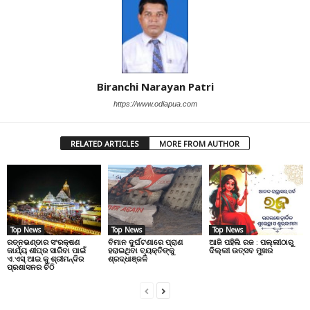
Biranchi Narayan Patri
https://www.odiapua.com
RELATED ARTICLES
MORE FROM AUTHOR
Top News
Top News
Top News
ରତ୍ନଭଣ୍ଡାର ସଂରକ୍ଷଣ
ବିମାନ ଦୁର୍ଘଟଣାରେ ପ୍ରାଣ
ଆଜି ପହିଲି ରଜ : ପଲ୍ଲୀଠାରୁ
କାର୍ଯ୍ୟ ଶୀଘ୍ର ସାରିବା ପାଇଁ
ହରାଇଥିବା ବ୍ୟକ୍ତିଙ୍କୁ
ଦିଲ୍ଲୀ ଉତ୍ସବ ମୁଖର
ଏ.ଏସ୍.ଆଇ.କୁ ଶ୍ରୀମନ୍ଦିର
ଶ୍ରଦ୍ଧାଞ୍ଜଳି
ପ୍ରଶାସନର ଚିଠି