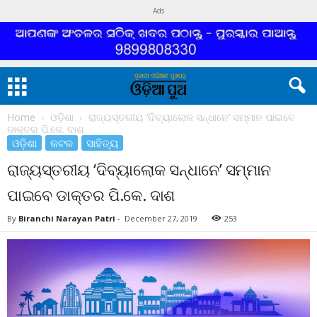
Ads
Home
ଓଡ଼ିଶା
ରାଜ୍ୟସ୍ତରୀୟ ‘ଦିବ୍ୟାଲୋକ ସନ୍ଧାନେ’ ସମ୍ମାନ ପାଇବେ
ଡାକ୍ତର ପି.କେ. ଦାଶ
ଓଡ଼ିଶା
କଟକ
ସାହିତ୍ୟ
ରାଜ୍ୟସ୍ତରୀୟ ‘ଦିବ୍ୟାଲୋକ ସନ୍ଧାନେ’ ସମ୍ମାନ
ପାଇବେ ଡାକ୍ତର ପି.କେ. ଦାଶ
By
Biranchi Narayan Patri
-
December 27, 2019
253