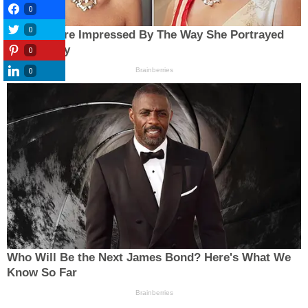
0
0
0
0