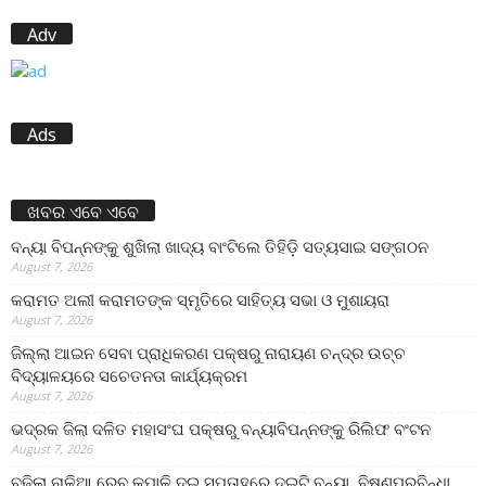
Adv
Ads
ଖବର ଏବେ ଏବେ
ବନ୍ୟା ବିପନ୍ନଙ୍କୁ ଶୁଖିଲା ଖାଦ୍ୟ ବାଂଟିଲେ ତିହିଡି଼ ସତ୍ୟସାଇ ସଙ୍ଗଠନ
August 7, 2026
କରାମତ ଅଲୀ କରାମତଙ୍କ ସ୍ମୃତିରେ ସାହିତ୍ୟ ସଭା ଓ ମୁଶାୟରା
August 7, 2026
ଜିଲ୍ଲା ଆଇନ ସେବା ପ୍ରାଧିକରଣ ପକ୍ଷରୁ ନାରାୟଣ ଚନ୍ଦ୍ର ଉଚ୍ଚ
ବିଦ୍ୟାଳୟରେ ସଚେତନତା କାର୍ଯ୍ୟକ୍ରମ
August 7, 2026
ଭଦ୍ରକ ଜିଲା ଦଳିତ ମହାସଂଘ ପକ୍ଷରୁ ବନ୍ୟାବିପନ୍ନଙ୍କୁ ରିଲିଫ ବଂଟନ
August 7, 2026
ବଢ଼ିଲା ନାଳିଆ ରେବ କପାଳି,ଦୁଇ ସପ୍ତାହରେ ଦୁଇଟି ବନ୍ୟା, ବିଷ୍ଣୁପୁରବିନ୍ଧା