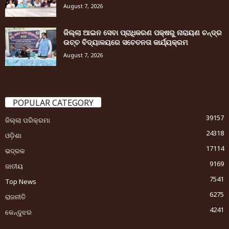
August 7, 2026
ଜିଲ୍ଲା ଆଇନ ସେବା ପ୍ରାଧିକରଣ ପକ୍ଷରୁ ନାରାୟଣ ଚନ୍ଦ୍ର
ଉଚ୍ଚ ବିଦ୍ୟାଳୟରେ ସଚେତନତା କାର୍ଯ୍ୟକ୍ରମ
August 7, 2026
POPULAR CATEGORY
39157
ଜିଲ୍ଲା ପରିକ୍ରମା
24318
ଓଡ଼ିଶା
17114
ଭଦ୍ରକ
9169
ଜାତୀୟ
7541
Top News
6275
ରାଜନୀତି
4241
କେନ୍ଦୁଝର