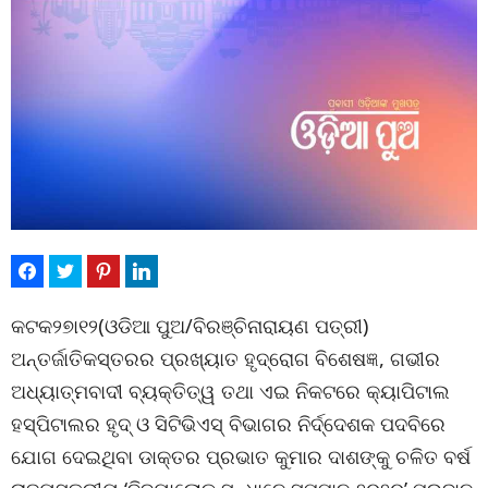
କଟକ୨୭ା୧୨(ଓଡିଆ ପୁଅ/ବିରଞ୍ଚିନାରାୟଣ ପତ୍ରୀ)
ଅନ୍ତର୍ଜାତିକସ୍ତରର ପ୍ରଖ୍ୟାତ ହୃଦ୍‌ରୋଗ ବିଶେଷଜ୍ଞ, ଗଭୀର
ଅଧ୍ୟାତ୍ମବାଦୀ ବ୍ୟକ୍ତିତ୍ୱ ତଥା ଏଇ ନିକଟରେ କ୍ୟାପିଟାଲ
ହସ୍ପିଟାଲର ହୃଦ୍ ଓ ସିଟିଭିଏସ୍ ବିଭାଗର ନିର୍ଦ୍ଦେଶକ ପଦବିରେ
ଯୋଗ ଦେଇଥିବା ଡାକ୍ତର ପ୍ରଭାତ କୁମାର ଦାଶଙ୍କୁ ଚଳିତ ବର୍ଷ