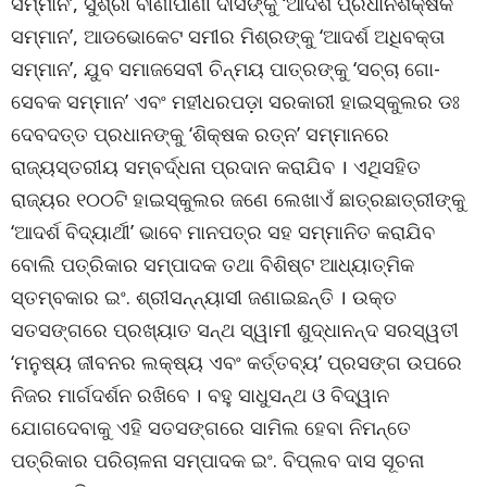
ସମ୍ମାନ’, ସୁଶ୍ରୀ ବୀଣାପାଣୀ ଦାସଙ୍କୁ ‘ଆଦର୍ଶ ପ୍ରଧାନଶିକ୍ଷକ
ସମ୍ମାନ’, ଆଡଭୋକେଟ ସମୀର ମିଶ୍ରଙ୍କୁ ‘ଆଦର୍ଶ ଅଧିବକ୍ତା
ସମ୍ମାନ’, ଯୁବ ସମାଜସେବୀ ଚିନ୍ମୟ ପାତ୍ରଙ୍କୁ ‘ସଚ୍ଚା ଗୋ-
ସେବକ ସମ୍ମାନ’ ଏବଂ ମହୀଧରପଡ଼ା ସରକାରୀ ହାଇସ୍କୁଲର ଡଃ
ଦେବଦତ୍ତ ପ୍ରଧାନଙ୍କୁ ‘ଶିକ୍ଷକ ରତ୍ନ’ ସମ୍ମାନରେ
ରାଜ୍ୟସ୍ତରୀୟ ସମ୍ବର୍ଦ୍ଧନା ପ୍ରଦାନ କରାଯିବ । ଏଥିସହିତ
ରାଜ୍ୟର ୧୦୦ଟି ହାଇସ୍କୁଲର ଜଣେ ଲେଖାଏଁ ଛାତ୍ରଛାତ୍ରୀଙ୍କୁ
‘ଆଦର୍ଶ ବିଦ୍ୟାର୍ଥୀ’ ଭାବେ ମାନପତ୍ର ସହ ସମ୍ମାନିତ କରାଯିବ
ବୋଲି ପତ୍ରିକାର ସମ୍ପାଦକ ତଥା ବିଶିଷ୍ଟ ଆଧ୍ୟାତ୍ମିକ
ସ୍ତମ୍ବକାର ଇଂ. ଶ୍ରୀସନ୍ନ୍ୟାସୀ ଜଣାଇଛନ୍ତି । ଉକ୍ତ
ସତସଙ୍ଗରେ ପ୍ରଖ୍ୟାତ ସନ୍ଥ ସ୍ୱାମୀ ଶୁଦ୍ଧାନନ୍ଦ ସରସ୍ୱତୀ
‘ମନୁଷ୍ୟ ଜୀବନର ଲକ୍ଷ୍ୟ ଏବଂ କର୍ତ୍ତବ୍ୟ’ ପ୍ରସଙ୍ଗ ଉପରେ
ନିଜର ମାର୍ଗଦର୍ଶନ ରଖିବେ । ବହୁ ସାଧୁସନ୍ଥ ଓ ବିଦ୍ୱାନ
ଯୋଗଦେବାକୁ ଏହି ସତସଙ୍ଗରେ ସାମିଲ ହେବା ନିମନ୍ତେ
ପତ୍ରିକାର ପରିଚାଳନା ସମ୍ପାଦକ ଇଂ. ବିପ୍ଲବ ଦାସ ସୂଚନା