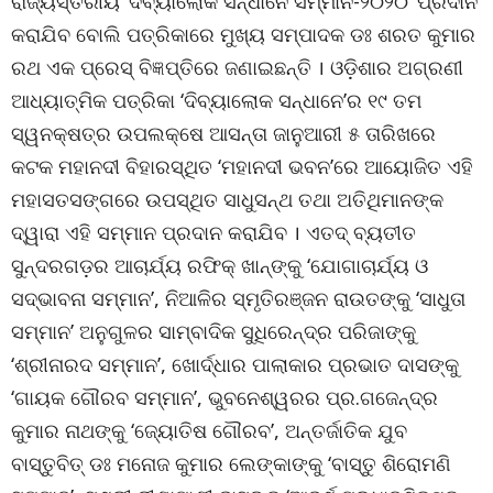
ରାଜ୍ୟସ୍ତରୀୟ ‘ଦିବ୍ୟାଲୋକ ସନ୍ଧାନେ ସମ୍ମାନ-୨୦୨୦’ ପ୍ରଦାନ
କରାଯିବ ବୋଲି ପତ୍ରିକାରେ ମୁଖ୍ୟ ସମ୍ପାଦକ ଡଃ ଶରତ କୁମାର
ରଥ ଏକ ପ୍ରେସ୍ ବିଜ୍ଞପ୍ତିରେ ଜଣାଇଛନ୍ତି । ଓଡ଼ିଶାର ଅଗ୍ରଣୀ
ଆଧ୍ୟାତ୍ମିକ ପତ୍ରିକା ‘ଦିବ୍ୟାଲୋକ ସନ୍ଧାନେ’ର ୧୯ ତମ
ସ୍ୱନକ୍ଷତ୍ର ଉପଲକ୍ଷେ ଆସନ୍ତା ଜାନୁଆରୀ ୫ ତାରିଖରେ
କଟକ ମହାନଦୀ ବିହାରସ୍ଥିତ ‘ମହାନଦୀ ଭବନ’ରେ ଆୟୋଜିତ ଏହି
ମହାସତସଙ୍ଗରେ ଉପସ୍ଥିତ ସାଧୁସନ୍ଥ ତଥା ଅତିଥିମାନଙ୍କ
ଦ୍ୱାରା ଏହି ସମ୍ମାନ ପ୍ରଦାନ କରାଯିବ । ଏତଦ୍ ବ୍ୟତୀତ
ସୁନ୍ଦରଗଡ଼ର ଆଚାର୍ଯ୍ୟ ରଫିକ୍ ଖାନ୍‌ଙ୍କୁ ‘ଯୋଗାଚାର୍ଯ୍ୟ ଓ
ସଦ୍‌ଭାବନା ସମ୍ମାନ’, ନିଆଳିର ସ୍ମୃତିରଞ୍ଜନ ରାଉତଙ୍କୁ ‘ସାଧୁତା
ସମ୍ମାନ’ ଅନୁଗୁଳର ସାମ୍ବାଦିକ ସୁଧିରେନ୍ଦ୍ର ପରିଜାଙ୍କୁ
‘ଶ୍ରୀନାରଦ ସମ୍ମାନ’, ଖୋର୍ଦ୍ଧାର ପାଲାକାର ପ୍ରଭାତ ଦାସଙ୍କୁ
‘ଗାୟକ ଗୌରବ ସମ୍ମାନ’, ଭୁବନେଶ୍ୱରର ପ୍ର.ଗଜେନ୍ଦ୍ର
କୁମାର ନାଥଙ୍କୁ ‘ଜ୍ୟୋତିଷ ଗୌରବ’, ଅନ୍ତର୍ଜାତିକ ଯୁବ
ବାସ୍ତୁବିତ୍ ଡଃ ମନୋଜ କୁମାର ଲେଙ୍କାଙ୍କୁ ‘ବାସ୍ତୁ ଶିରୋମଣି