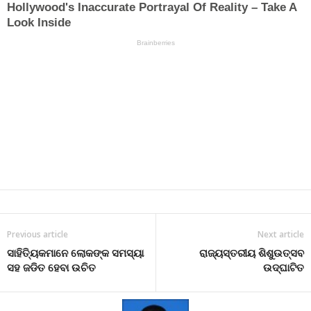
Previous article
Next article
ସାହିତ୍ୟିକମାନେ ଲୋକଙ୍କ ସମସ୍ୟା
ରାଜ୍ୟସ୍ତରୀୟ ଶିଶୁଉତ୍ସବ
ସହ ଜଡିତ ହେବା ଉଚିତ
ଉଦ୍‌ଘାଟିତ