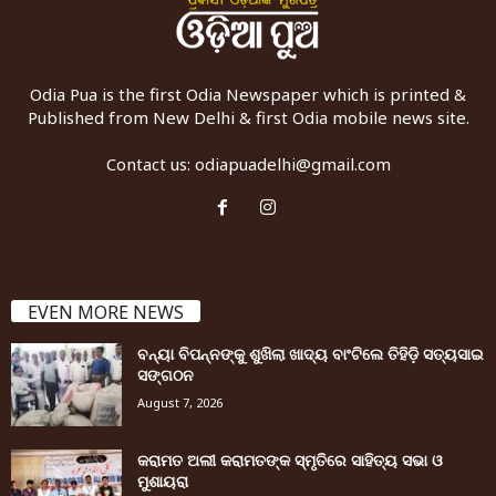
Odia Pua is the first Odia Newspaper which is printed &
Published from New Delhi & first Odia mobile news site.
Contact us:
odiapuadelhi@gmail.com
EVEN MORE NEWS
ବନ୍ୟା ବିପନ୍ନଙ୍କୁ ଶୁଖିଲା ଖାଦ୍ୟ ବାଂଟିଲେ ତିହିଡି଼ ସତ୍ୟସାଇ
ସଙ୍ଗଠନ
August 7, 2026
କରାମତ ଅଲୀ କରାମତଙ୍କ ସ୍ମୃତିରେ ସାହିତ୍ୟ ସଭା ଓ
ମୁଶାୟରା