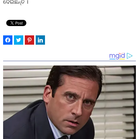
ଦେଇଛନ୍ତି ।