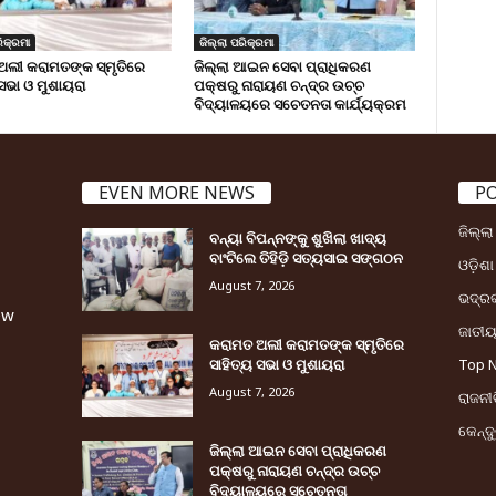
ିକ୍ରମା
ଜିଲ୍ଲା ପରିକ୍ରମା
ଅଲୀ କରାମତଙ୍କ ସ୍ମୃତିରେ
ଜିଲ୍ଲା ଆଇନ ସେବା ପ୍ରାଧିକରଣ
 ସଭା ଓ ମୁଶାୟରା
ପକ୍ଷରୁ ନାରାୟଣ ଚନ୍ଦ୍ର ଉଚ୍ଚ
ବିଦ୍ୟାଳୟରେ ସଚେତନତା କାର୍ଯ୍ୟକ୍ରମ
EVEN MORE NEWS
P
ଜିଲ୍ଲ
ବନ୍ୟା ବିପନ୍ନଙ୍କୁ ଶୁଖିଲା ଖାଦ୍ୟ
ବାଂଟିଲେ ତିହିଡି଼ ସତ୍ୟସାଇ ସଙ୍ଗଠନ
ଓଡ଼ିଶା
August 7, 2026
ଭଦ୍ର
ew
ଜାତୀ
କରାମତ ଅଲୀ କରାମତଙ୍କ ସ୍ମୃତିରେ
ସାହିତ୍ୟ ସଭା ଓ ମୁଶାୟରା
Top 
August 7, 2026
ରାଜନୀତ
କେନ୍ଦ
ଜିଲ୍ଲା ଆଇନ ସେବା ପ୍ରାଧିକରଣ
ପକ୍ଷରୁ ନାରାୟଣ ଚନ୍ଦ୍ର ଉଚ୍ଚ
ବିଦ୍ୟାଳୟରେ ସଚେତନତା