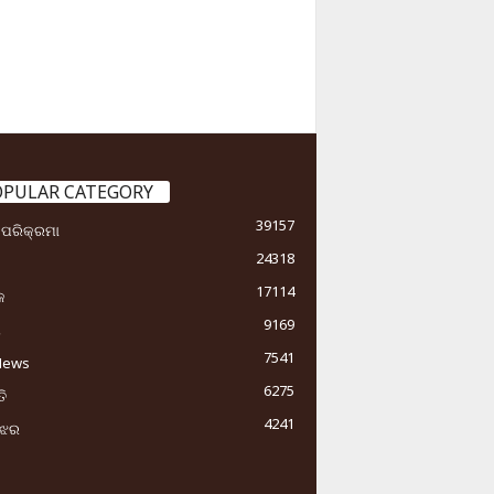
OPULAR CATEGORY
39157
ା ପରିକ୍ରମା
24318
17114
କ
9169
ୟ
7541
News
6275
ି
4241
ୁଝର