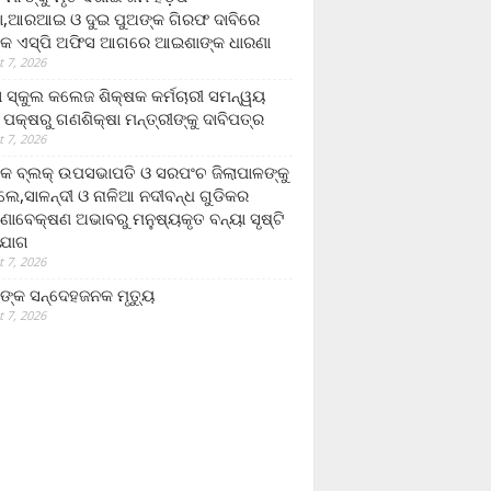
,ଆରଆଇ ଓ ଦୁଇ ପୁଅଙ୍କ ଗିରଫ ଦାବିରେ
କ ଏସ୍‌ପି ଅଫିସ ଆଗରେ ଆଇଶାଙ୍କ ଧାରଣା
 7, 2026
ା ସ୍କୁଲ କଲେଜ ଶିକ୍ଷକ କର୍ମଚାରୀ ସମନ୍ୱୟ
 ପକ୍ଷରୁ ଗଣଶିକ୍ଷା ମନ୍ତ୍ରୀଙ୍କୁ ଦାବିପତ୍ର
 7, 2026
କ ବ୍ଲକ୍ ଉପସଭାପତି ଓ ସରପଂଚ ଜିଲାପାଳଙ୍କୁ
ଲେ,ସାଳନ୍ଦୀ ଓ ନାଳିଆ ନଦୀବନ୍ଧ ଗୁଡିକର
ଣାବେକ୍ଷଣ ଅଭାବରୁ ମନୁଷ୍ୟକୃତ ବନ୍ୟା ସୃଷ୍ଟି
ଯୋଗ
 7, 2026
ଙ୍କ ସନ୍ଦେହଜନକ ମୃତ୍ୟୁ
 7, 2026