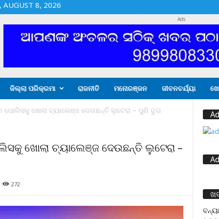
 AUGUST 8, 2026
Ads
ଜିଲ୍ଲା ପରିକ୍ରମା
ରାଜନୀତି
ମନୋରଞ୍ଜନ
ଜୀବନଚର୍ଯ୍ୟା
ଖେ
େ ପୋଲିସକୁ ଖୋଲା ଚ୍ୟାଲେଞ୍ଜ ଦେଉଛନ୍ତି ଲୁଟେରା – ପୁଣି ଦୁଇ
Ad
ଲିସକୁ ଖୋଲା ଚ୍ୟାଲେଞ୍ଜ ଦେଉଛନ୍ତି ଲୁଟେରା –
Ad
272
ଖ
ବନ୍ୟା