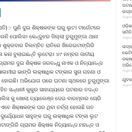
ଘଟଣା
ଭଦ୍ର
August
ଓଡ଼ିଶ
) :- ପୁଣି ଦୁଇ ଶିକ୍ଷକଙ୍କ ଘରୁ ଲୁଟ। ଟାର୍ଗେଟରେ
ସମିତି
ି ପୋଲିସ। କେନ୍ଦୁଝର ଜିଲ୍ଲା ତୁରୁମୁଙ୍ଗା ଥାନା
August
ଶୁକ୍ରବାର ବିଲମ୍ବିତ ରାତିରେ ଖିରେଇଟାଙ୍ଗିରି
ଭଦ୍ର
ଭେଟି
 କନା ବୁଲାଇଛନ୍ତି ଲୁଟେରା। ୪୯ ନମ୍ବର ଜାତୀୟ
ରକ୍ଷ
ଗ୍ରାମର ଦୁଇ ଶିକ୍ଷକ ଜଗବନ୍ଧୁ ନାଏକ ଓ ନିତ୍ୟାନନ୍ଦ
ଅଭି
August
 ଆଲମୀରା ଭାଙ୍ଗି ଲକ୍ଷାଧିକ ଟଙ୍କାର ସୁନା ଗହଣା ଓ
ଯୁବକ
 ହୋଇଛି। ଅଭିଯୋଗ ପରେ ଘଟଣା ସ୍ଥଳରେ ତୁରୁମୁଙ୍ଗା
August
ା ସହିତ ସନ୍ଧାନୀ କୁକୁର ସାହାଯ୍ୟରେ ଘଟଣାର ତଦନ୍ତ
ପୋଲିସ କୁ ଖୋଲା ଚ୍ୟାଲେଞ୍ଜ ଦେଇ ବାରମ୍ବାର ଚୋରି
 ଏବେ ଶିକ୍ଷକଙ୍କ ଘର ଥିବା ଚର୍ଚ୍ଚା ହୋଉଛି ଗତ
 ଦୁର୍ଯ୍ୟୋଧନ ସାହୁଙ୍କ ଘରୁ ଲକ୍ଷାଧିକ ଟଙ୍କା ଲୁଟ
ାଙ୍ଗିରି ଗ୍ରାମର ଶିକ୍ଷକ ନିତ୍ୟାନନ୍ଦ ମହାନ୍ତ ଓ