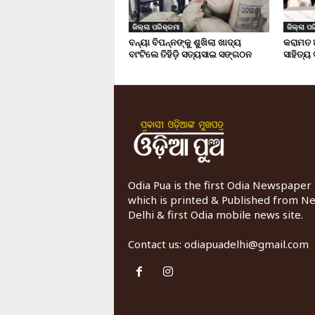
ଜିଲ୍ଲା ପରିକ୍ରମା
ଜିଲ୍ଲା ପର
ବନ୍ୟା ବିପନ୍ନଙ୍କୁ ଶୁଖିଲା ଖାଦ୍ୟ
କରାମତ 
ବାଂଟିଲେ ତିହିଡି଼ ସତ୍ୟସାଇ ସଙ୍ଗଠନ
ସାହିତ୍ୟ
Odia Pua is the first Odia Newspaper
which is printed & Published from N
Delhi & first Odia mobile news site.
Contact us:
odiapuadelhi@gmail.com