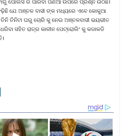
ବାରୁ ପୋଲିସ ର ପାରିବା ପଣିଆ ଉପରେ ପ୍ରଶ୍ନ ଉଠିଛି।
ଢ଼ିଛି ଯେ ଅଞ୍ଚଳ ବାସୀ ଙ୍କ ମଧ୍ୟରେ ଏବେ କୋକୁଆ
 ତିନି ତିନିଟା ଘରୁ ଚୋରି କୁ ନେଇ ଅଞ୍ଚଳବାସୀ ଭୟଭୀତ
ଧରିବା ସହିତ ରାତ୍ର କାଳୀନ ପେଟ୍ରୋଲିଂ କୁ କଡାକଡି
ି।