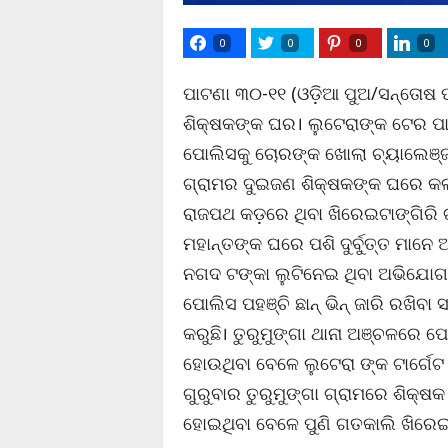
0
0
0
0
ପାଟଣା ୩୦-୧୧ (ଓଡ଼ିଆ ପୁଅ/ସନ୍ତୋଷ ପତି
ଶିକ୍ଷକଙ୍କ ଘର। ଲୁଟେରାଙ୍କ ଟେର ପାଉନ
ପୋଲିସକୁ ଚୋରଙ୍କ ଖୋଲା ଚ୍ୟାଲେଞ୍ଜ 
ଗ୍ରାମର ଦୁଇଜଣ ଶିକ୍ଷକଙ୍କ ଘରେ କଳା
ରାଜପଥ କଡ଼ରେ ଥିବା ଖିରେଇଟାଙ୍ଗିରି 
ମହାନ୍ତଙ୍କ ଘରେ ପଶି ଦୁର୍ବୁତ୍ତ ମାନେ
ନଗଦ ଟଙ୍କା ଲୁଟିନେଇ ଥିବା ଅଭିଯୋଗ
ପୋଲିସ ପହଞ୍ଚି ଛାନ୍ ଭିନ୍ ଜାରି ରଖିବ
କରୁଛି। ତୁରୁମୁଙ୍ଗା ଥାନା ଅଞ୍ଚଳରେ 
ହୋଉଥିବା ବେଳେ ଲୁଟେରା ଙ୍କ ଟାର୍ଗେଟ
ଗୁରୁବାର ତୁରୁମୁଙ୍ଗା ଗ୍ରାମରେ ଶିକ୍ଷକ
ହୋଇଥିବା ବେଳେ ପୁଣି ଗତକାଲି ଖିରେଇଟ