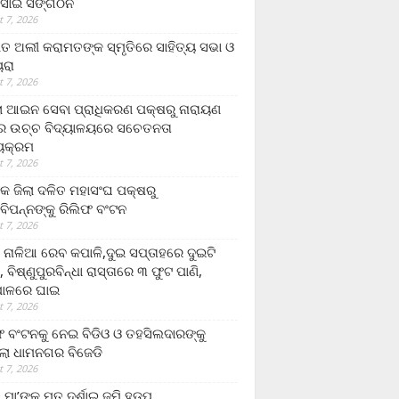
ସାଇ ସଙ୍ଗଠନ
 7, 2026
ତ ଅଲୀ କରାମତଙ୍କ ସ୍ମୃତିରେ ସାହିତ୍ୟ ସଭା ଓ
ୟରା
 7, 2026
ଲା ଆଇନ ସେବା ପ୍ରାଧିକରଣ ପକ୍ଷରୁ ନାରାୟଣ
୍ର ଉଚ୍ଚ ବିଦ୍ୟାଳୟରେ ସଚେତନତା
୍ୟକ୍ରମ
 7, 2026
କ ଜିଲା ଦଳିତ ମହାସଂଘ ପକ୍ଷରୁ
ାବିପନ୍ନଙ୍କୁ ରିଲିଫ ବଂଟନ
 7, 2026
ା ନାଳିଆ ରେବ କପାଳି,ଦୁଇ ସପ୍ତାହରେ ଦୁଇଟି
, ବିଷ୍ଣୁପୁରବିନ୍ଧା ରାସ୍ତାରେ ୩ ଫୁଟ ପାଣି,
ାଳରେ ଘାଇ
 7, 2026
ଫ ବଂଟନକୁ ନେଇ ବିଡିଓ ଓ ତହସିଲଦାରଙ୍କୁ
ଲା ଧାମନଗର ବିଜେଡି
 7, 2026
 ମା’ଙ୍କୁ ମୃତ ଦର୍ଶାଇ ଜମି ହଡ଼ପ