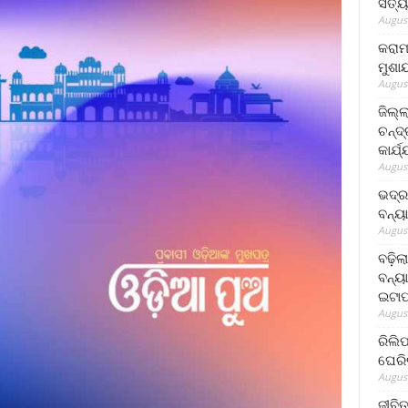
ସତ୍ୟ
August
କରାମ
ମୁଶା
August
ଜିଲ୍
ଚନ୍ଦ
କାର୍ଯ
August
ଭଦ୍ର
ବନ୍ୟ
August
ବଢ଼ିଲ
ବନ୍ୟା
ଇଟାପ
August
ରିଲି
ଘେରି
August
ଜୀବିତ