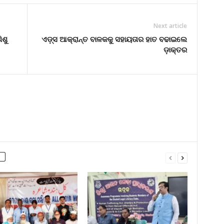
Next article
ିଶୁ
ଏଡ଼୍ସ ଆକ୍ରାନ୍ତ ବାଳକକୁ ସହାୟତାର ହାତ ବଢାଇଲେ
ଡ଼ାକ୍ତର