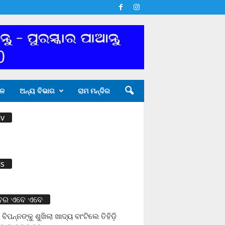
ଳ
ଅନ୍ୟ ବିଭାଗ
ରାମ ମନ୍ଦିର
v
s
ବର ଏବେ ଏବେ
 ବିପନ୍ନଙ୍କୁ ଶୁଖିଲା ଖାଦ୍ୟ ବାଂଟିଲେ ତିହିଡି଼