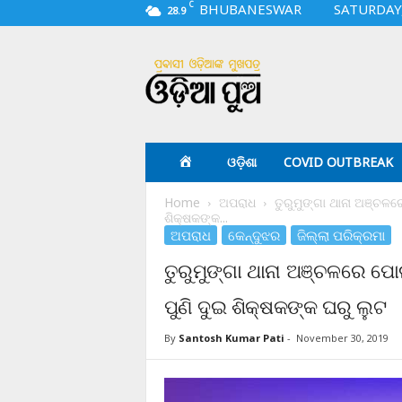
C
BHUBANESWAR
SATURDAY,
28.9
O
d
i
a
p
u
a
ଓଡ଼ିଶା
COVID OUTBREAK
.
c
Home
ଅପରାଧ
ତୁରୁମୁଙ୍ଗା ଥାନା ଅଞ୍ଚଳର
o
ଶିକ୍ଷକଙ୍କ...
m
ଅପରାଧ
କେନ୍ଦୁଝର
ଜିଲ୍ଲା ପରିକ୍ରମା
ତୁରୁମୁଙ୍ଗା ଥାନା ଅଞ୍ଚଳରେ ପୋ
ପୁଣି ଦୁଇ ଶିକ୍ଷକଙ୍କ ଘରୁ ଲୁଟ
By
Santosh Kumar Pati
-
November 30, 2019