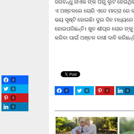
ଜଗବନ୍ଧୁ ନାଏକ ଙ୍କ ଘରୁ ଲୁଟ ହେଇଥି
ଏ ଅଞ୍ଚଳରେ ଚୋରି ଏତେ ମାତ୍ରା ରେ ବ
ଭୟ ସୃଷ୍ଟି ହୋଇଛି। ଦୁଇ ଦିନ ମଧ୍ୟରେ
ହୋଇପଡିଛନ୍ତି। ଖୁବ ଶୀଘ୍ର ଚୋର ଙ୍କୁ 
କରିବା ପାଇଁ ଅଞ୍ଚଳ ବାସୀ ଦାବି କରିଛନ୍ତ
0
0
0
0
0
0
0
0