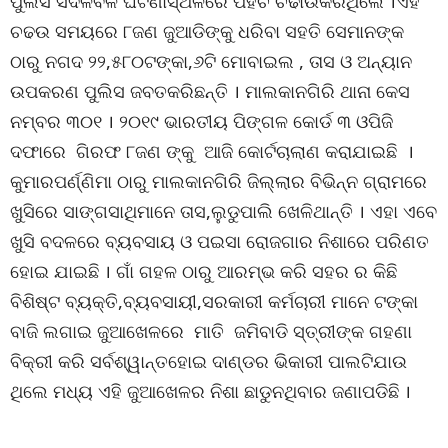
ପୁଲିସ ସଦଳବଳ ଘଟଣାସ୍ଥଳରେ ପହଁଚି ଚଢାଉକରିଥିଲେ ।ଏହି
ଚଢଉ ସମୟରେ ୮ଜଣ ଜୁଆଡିଙ୍କୁ ଧରିବା ସହତି ସେମାନଙ୍କ
ଠାରୁ ନଗଦ ୨୨,୫୮୦ଟଙ୍କା,୬ଟି ମୋବାଇଲ , ତାସ ଓ ଅନ୍ୟାନ
ଉପକରଣ ପୁଲିସ ଜବତକରିଛନ୍ତି । ମାଲକାନଗିରି ଥାନା କେସ
ନମ୍ବର ୩୦୧ । ୨୦୧୯ ଭାରତୀୟ ପିଙ୍ଗଳ କୋର୍ଡ ୩ ଓପିଜି
ଦଫାରେ ଗିରଫ ୮ଜଣ ଙ୍କୁ ଆଜି କୋର୍ଟଚାଲାଣ କରାଯାଇଛି ।
କୁମାରପର୍ଣ୍ଣିମା ଠାରୁ ମାଲକାନଗିରି ଜିଲ୍ଲାର ବିଭିନ୍ନ ଗ୍ରାମରେ
ଖୁସିରେ ସାଙ୍ଗସାଥିମାନେ ତାସ,ଲୁଡୁପାଲି ଖେଳିଥାନ୍ତି । ଏହା ଏବେ
ଖୁସି ବଦଳରେ ବ୍ୟବସାୟ ଓ ପଇସା ରୋଜଗାର ନିଶାରେ ପରିଣତ
ହୋଇ ଯାଇଛି । ଗାଁ ଗହଳ ଠାରୁ ଆରମ୍ଭ କରି ସହର ର କିଛି
ବିଶିଷ୍ଟ ବ୍ୟକ୍ତି,ବ୍ୟବସାୟୀ,ସରକାରୀ କର୍ମଚାରୀ ମାନେ ଟଙ୍କା
ବାଜି ଲଗାଇ ଜୁଆଖେଳରେ ମାତି ଜମିବାଡି ସ୍ତ୍ରୀଙ୍କ ଗହଣା
ବିକ୍ରୀ କରି ସର୍ବଶ୍ୱାନ୍ତହୋଇ ଦାଣ୍ଡର ଭିକାରୀ ପାଲଟିଯାଉ
ଥିଲେ ମଧ୍ୟ ଏହି ଜୁଆଖେଳର ନିଶା ଛାଡୁନଥିବାର ଜଣାପଡିଛି ।