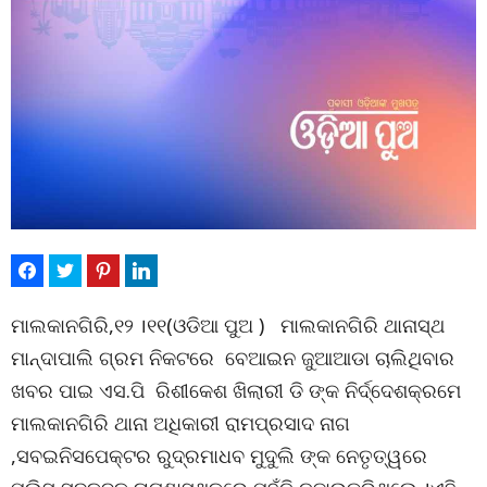
ମାଲକାନଗିରି,୧୨ ।୧୧(ଓଡିଆ ପୁଅ ) ମାଲକାନଗିରି ଥାନାସ୍ଥ
ମାନ୍ଦାପାଲି ଗ୍ରମ ନିକଟରେ ବେଆଇନ ଜୁଆଆଡା ଚାଲିଥିବାର
ଖବର ପାଇ ଏସ.ପି ରିଶୀକେଶ ଖିଲାରୀ ଡି ଙ୍କ ନିର୍ଦ୍ଦେଶକ୍ରମେ
ମାଲକାନଗିରି ଥାନା ଅଧିକାରୀ ରାମପ୍ରସାଦ ନାଗ
,ସବଇନିସପେକ୍ଟର ରୁଦ୍ରମାଧବ ମୁଦୁଲି ଙ୍କ ନେତୃତ୍ୱରେ