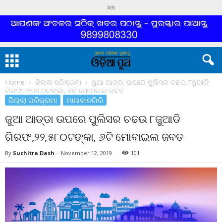
Ads
Home
ଜିଲ୍ଲା ପରିକ୍ରମା
ଜୁଆ ଆଡ୍ଡା ଉପରେ ପୁଲିସର ଚଢଉ ୮ଜୁଆଡି
ଗିରଫ,୨୨,୫୮୦ଟଙ୍କା, ୬ଟି ମୋବାଇଲ ଜବତ
ଜିଲ୍ଲା ପରିକ୍ରମା
ମାଲକାନଗିରି
ଜୁଆ ଆଡ୍ଡା ଉପରେ ପୁଲିସର ଚଢଉ ୮ଜୁଆଡି
ଗିରଫ,୨୨,୫୮୦ଟଙ୍କା, ୬ଟି ମୋବାଇଲ ଜବତ
By
Suchitra Dash
-
November 12, 2019
101