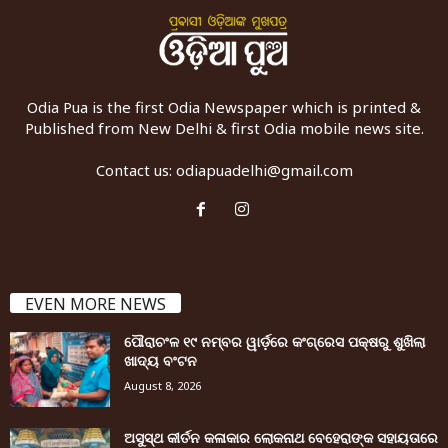
Odia Pua is the first Odia Newspaper which is printed &
Published from New Delhi & first Odia mobile news site.
Contact us:
odiapuadelhi@gmail.com
EVEN MORE NEWS
ପୌରାଚଂଳ ୧୯ ନମ୍ବର ୱାର୍ଡ଼ରେ କଂଗ୍ରେସ ପକ୍ଷରୁ ଶୁଖିଲା
ଖାଦ୍ୟ ବଂଟନ
August 8, 2026
ଅସୁସ୍ଥ କୀର୍ତନ କଳାକାର ଲୋକନାଥ ବେହେରାଙ୍କ ସହାୟତାରେ