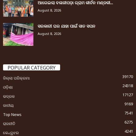
ଆଗେଇଲା ବଳାଜୀପଡ଼ା ଗ୍ରାମ କୀର୍ତନ ମଣ୍ଡଳୀ...
August 8, 2026
ସରକାରୀ ଘର ଯାହା ପାଇଁ ସାତ ସପନ
August 8, 2026
POPULAR CATEGORY
39170
ଜିଲ୍ଲା ପରିକ୍ରମା
24318
ଓଡ଼ିଶା
17127
ଭଦ୍ରକ
9169
ଜାତୀୟ
7541
Top News
6275
ରାଜନୀତି
4241
କେନ୍ଦୁଝର