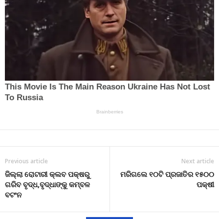
Previous article
Next article
ଜିଲ୍ଲା ରୋଟାରୀ କ୍ଲବ ପକ୍ଷରୁ
ମରିଗଲେ ୧୦ଟି ପ୍ରଜାତିର ୧୫୦୦
ଗରିବ ବୃଦ୍ଧ,ବୃଦ୍ଧାଙ୍କୁ କମ୍ବଳ
ପକ୍ଷୀ
ବଟଂନ