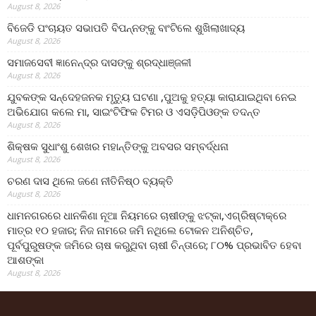
August 8, 2026
ବିଜେଡି ପଂଚାୟତ ସଭାପତି ବିପନ୍ନଙ୍କୁ ବାଂଟିଲେ ଶୁଖିଲାଖାଦ୍ୟ
August 8, 2026
ସମାଜସେବୀ ଜ୍ଞାନେନ୍ଦ୍ର ଦାସଙ୍କୁ ଶ୍ରଦ୍ଧାଞ୍ଜଳୀ
August 8, 2026
ଯୁବକଙ୍କ ସନ୍ଦେହଜନକ ମୃତ୍ୟୁ ଘଟଣା ,ପୁଅକୁ ହତ୍ୟା କାରାଯାଇଥିବା ନେଇ
ଅଭିଯୋଗ କଲେ ମା, ସାଇଂଟିଫିକ ଟିମର ଓ ଏସଡ଼ିପିଓଙ୍କ ତଦନ୍ତ
August 8, 2026
ଶିକ୍ଷକ ସୁଧାଂଶୁ ଶେଖର ମହାନ୍ତିଙ୍କୁ ଅବସର ସମ୍ବର୍ଦ୍ଧନା
August 8, 2026
ଚରଣ ଦାସ ଥିଲେ ଜଣେ ନୀତିନିଷ୍ଠ ବ୍ୟକ୍ତି
August 8, 2026
ଧାମନଗରରେ ଧାନକିଣା ନୂଆ ନିୟମରେ ଚାଷୀଙ୍କୁ ଝଟ୍‌କା,ଏଗ୍ରିଷ୍ଟାକ୍‌ରେ
ମାତ୍ର ୧୦ ହଜାର; ନିଜ ନାମରେ ଜମି ନଥିଲେ ଟୋକନ ଅନିଶ୍ଚିତ,
ପୂର୍ବପୁରୁଷଙ୍କ ଜମିରେ ଚାଷ କରୁଥିବା ଚାଷୀ ଚିନ୍ତାରେ; ୮୦% ପ୍ରଭାବିତ ହେବା
ଆଶଙ୍କା
August 8, 2026