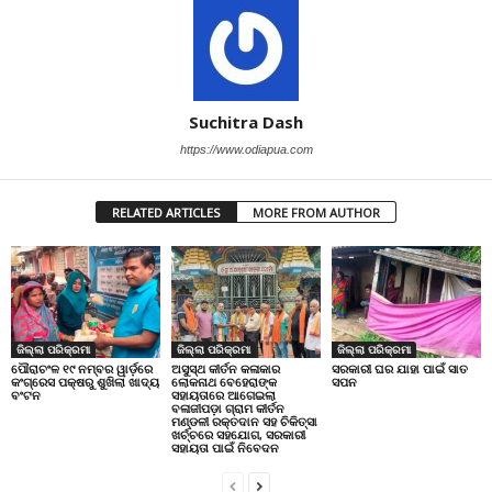
Suchitra Dash
https://www.odiapua.com
RELATED ARTICLES
MORE FROM AUTHOR
ଜିଲ୍ଲା ପରିକ୍ରମା
ଜିଲ୍ଲା ପରିକ୍ରମା
ଜିଲ୍ଲା ପରିକ୍ରମା
ପୌରାଚଂଳ ୧୯ ନମ୍ବର ୱାର୍ଡ଼ରେ
ଅସୁସ୍ଥ କୀର୍ତନ କଳାକାର
ସରକାରୀ ଘର ଯାହା ପାଇଁ ସାତ
କଂଗ୍ରେସ ପକ୍ଷରୁ ଶୁଖିଲା ଖାଦ୍ୟ
ଲୋକନାଥ ବେହେରାଙ୍କ
ସପନ
ବଂଟନ
ସହାୟତାରେ ଆଗେଇଲା
ବଳାଜୀପଡ଼ା ଗ୍ରାମ କୀର୍ତନ
ମଣ୍ଡଳୀ ରକ୍ତଦାନ ସହ ଚିକିତ୍ସା
ଖର୍ଚ୍ଚରେ ସହଯୋଗ, ସରକାରୀ
ସହାୟତା ପାଇଁ ନିବେଦନ