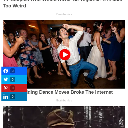
0
0
0
0