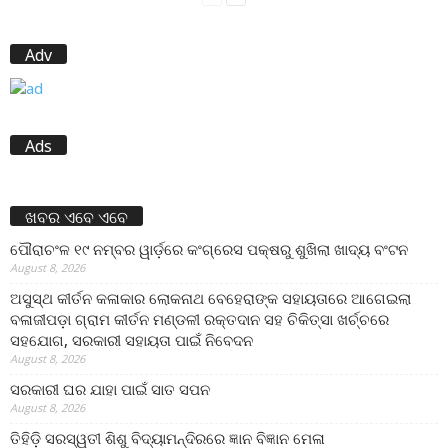
Adv
Ads
ଖବର ଏବେ ଏବେ
ପୌରାଚଂଳ ୧୯ ନମ୍ବର ୱାର୍ଡ଼ରେ କଂଗ୍ରେସ ପକ୍ଷରୁ ଶୁଖିଲା ଖାଦ୍ୟ ବଂଟନ
August 8, 2026
ଅସୁସ୍ଥ କୀର୍ତନ କଳାକାର ଲୋକନାଥ ବେହେରାଙ୍କ ସହାୟତାରେ ଆଗେଇଲା
ବଳାଜୀପଡ଼ା ଗ୍ରାମ କୀର୍ତନ ମଣ୍ଡଳୀ ରକ୍ତଦାନ ସହ ଚିକିତ୍ସା ଖର୍ଚ୍ଚରେ
ସହଯୋଗ, ସରକାରୀ ସହାୟତା ପାଇଁ ନିବେଦନ
August 8, 2026
ସରକାରୀ ଘର ଯାହା ପାଇଁ ସାତ ସପନ
August 8, 2026
ତିହିଡି଼ ସରସ୍ୱତୀ ଶିଶୁ ବିଦ୍ୟାମନ୍ଦିରରେ ଜ୍ଞାନ ବିଜ୍ଞାନ ମେଳା