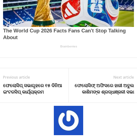
Previous article
Next article
ଫେଲୋସିପ୍ ସଭାଗୃହରେ ୧୫ ଦିନିଆ
ଫେଲୋସିଫ୍ ଅଫିସରେ ହାଜୀ ଅବୁଲ
ଇଂଟରସିପ୍ କାର୍ଯ୍ୟକ୍ରମ
କାଶିମଙ୍କ ଶ୍ରଦ୍ଧାଞ୍ଜଳୀ ସଭା