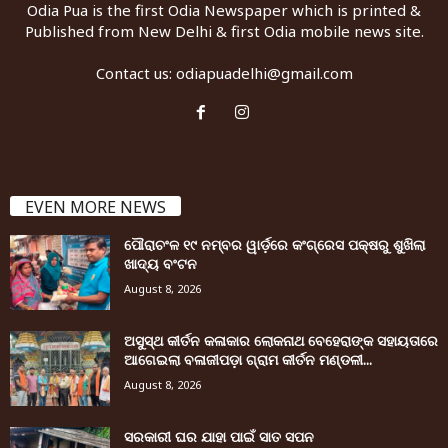
Odia Pua is the first Odia Newspaper which is printed &
Published from New Delhi & first Odia mobile news site.
Contact us:
odiapuadelhi@gmail.com
EVEN MORE NEWS
ପୌରାଚଂଳ ୧୯ ନମ୍ବର ୱାର୍ଡ଼ରେ କଂଗ୍ରେସ ପକ୍ଷରୁ ଶୁଖିଲା
ଖାଦ୍ୟ ବଂଟନ
August 8, 2026
ଅସୁସ୍ଥ କୀର୍ତନ କଳାକାର ଲୋକନାଥ ବେହେରାଙ୍କ ସହାୟତାରେ
ଆଗେଇଲା ବଳାଜୀପଡ଼ା ଗ୍ରାମ କୀର୍ତନ ମଣ୍ଡଳୀ...
August 8, 2026
ସରକାରୀ ଘର ଯାହା ପାଇଁ ସାତ ସପନ