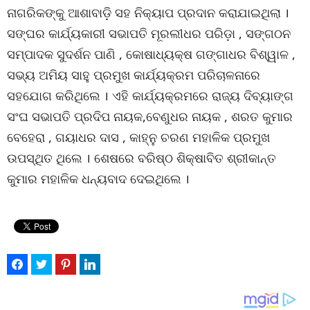
ନାଗରିକଙ୍କୁ ଆଶାବାଡ଼ି ସହ ନିକ୍ୟାପ ପ୍ରଦାନ କରାଯାଇଥିଲା ।
ସଙ୍ଘର କାର୍ଯ୍ୟକାରୀ ସଭାପତି ମୂରଲୀଧର ପରିଡ଼ା , ସଙ୍ଗଠନ
ସମ୍ପାଦକ ସୁଦର୍ଶନ ପାଣି , କୋଷାଧ୍ୟକ୍ଷ ଗଙ୍ଗାଧର ବିଶ୍ୱାଳ ,
ସଭ୍ୟ ଅମିୟ ସାହୁ ପ୍ରମୁଖ କାର୍ଯ୍ୟକ୍ରମ ପରିଚାଳନାରେ
ସହଯୋଗ କରିଥିଲେ । ଏହି କାର୍ଯ୍ୟକ୍ରମରେ ରାଜ୍ୟ ଦିବ୍ୟାଙ୍ଗ
ସଂଘ ସଭାପତି ପ୍ରଦିପ ନାୟକ,ବେଣୁଧର ନାୟକ , ଶରତ କୁମାର
ବେହେରା , ଗୟାଧର ଦାସ , କାହ୍ନୁ ଚରଣ ମହାଳିକ ପ୍ରମୁଖ
ଉପସ୍ଥିତ ଥିଲେ । ଶେଷରେ ବରିଷ୍ଠ ଶିକ୍ଷାବିତ ଶ୍ରୀକାନ୍ତ
କୁମାର ମହାଳିକ ଧନ୍ୟବାଦ ଦେଇଥିଲେ ।