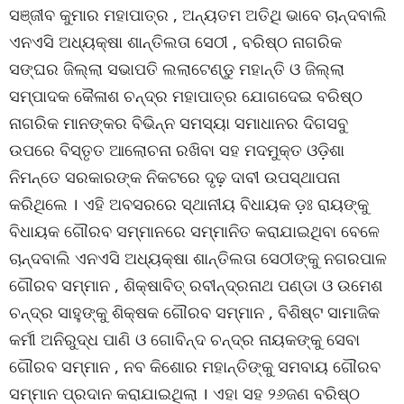
ସଞ୍ଜୀବ କୁମାର ମହାପାତ୍ର , ଅନ୍ୟତମ ଅତିଥି ଭାବେ ଚାନ୍ଦବାଲି
ଏନଏସି ଅଧ୍ୟକ୍ଷା ଶାନ୍ତିଲତା ସେଠୀ , ବରିଷ୍ଠ ନାଗରିକ
ସଙ୍ଘର ଜିଲ୍ଲା ସଭାପତି ଲଲାଟେଣ୍ଡୁ ମହାନ୍ତି ଓ ଜିଲ୍ଲା
ସମ୍ପାଦକ କୈଳାଶ ଚନ୍ଦ୍ର ମହାପାତ୍ର ଯୋଗଦେଇ ବରିଷ୍ଠ
ନାଗରିକ ମାନଙ୍କର ବିଭିନ୍ନ ସମସ୍ୟା ସମାଧାନର ଦିଗସବୁ
ଉପରେ ବିସ୍ତୃତ ଆଲୋଚନା ରଖିବା ସହ ମଦମୁକ୍ତ ଓଡ଼ିଶା
ନିମନ୍ତେ ସରକାରଙ୍କ ନିକଟରେ ଦୃଢ଼ ଦାବୀ ଉପସ୍ଥାପନା
କରିଥିଲେ । ଏହି ଅବସରରେ ସ୍ଥାନୀୟ ବିଧାୟକ ଡ଼ଃ ରାୟଙ୍କୁ
ବିଧାୟକ ଗୌରବ ସମ୍ମାନରେ ସମ୍ମାନିତ କରାଯାଇଥିବା ବେଳେ
ଚାନ୍ଦବାଲି ଏନଏସି ଅଧ୍ୟକ୍ଷା ଶାନ୍ତିଲତା ସେଠୀଙ୍କୁ ନଗରପାଳ
ଗୌରବ ସମ୍ମାନ , ଶିକ୍ଷାବିତ୍ ରବୀନ୍ଦ୍ରନାଥ ପଣ୍ଡା ଓ ଉମେଶ
ଚନ୍ଦ୍ର ସାହୁଙ୍କୁ ଶିକ୍ଷକ ଗୌରବ ସମ୍ମାନ , ବିଶିଷ୍ଟ ସାମାଜିକ
କର୍ମୀ ଅନିରୁଦ୍ଧ ପାଣି ଓ ଗୋବିନ୍ଦ ଚନ୍ଦ୍ର ନାୟକଙ୍କୁ ସେବା
ଗୌରବ ସମ୍ମାନ , ନବ କିଶୋର ମହାନ୍ତିଙ୍କୁ ସମବାୟ ଗୌରବ
ସମ୍ମାନ ପ୍ରଦାନ କରାଯାଇଥିଲା । ଏହା ସହ ୨୬ଜଣ ବରିଷ୍ଠ