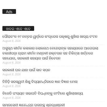
Ads
ଖବର ଏବେ ଏବେ
ପୌରାଚଂଳ ୧୯ ନମ୍ବର ୱାର୍ଡ଼ରେ କଂଗ୍ରେସ ପକ୍ଷରୁ ଶୁଖିଲା ଖାଦ୍ୟ ବଂଟନ
August 8, 2026
ଅସୁସ୍ଥ କୀର୍ତନ କଳାକାର ଲୋକନାଥ ବେହେରାଙ୍କ ସହାୟତାରେ ଆଗେଇଲା
ବଳାଜୀପଡ଼ା ଗ୍ରାମ କୀର୍ତନ ମଣ୍ଡଳୀ ରକ୍ତଦାନ ସହ ଚିକିତ୍ସା ଖର୍ଚ୍ଚରେ
ସହଯୋଗ, ସରକାରୀ ସହାୟତା ପାଇଁ ନିବେଦନ
August 8, 2026
ସରକାରୀ ଘର ଯାହା ପାଇଁ ସାତ ସପନ
August 8, 2026
ତିହିଡି଼ ସରସ୍ୱତୀ ଶିଶୁ ବିଦ୍ୟାମନ୍ଦିରରେ ଜ୍ଞାନ ବିଜ୍ଞାନ ମେଳା
August 8, 2026
ବିଜେଡି ପଂଚାୟତ ସଭାପତି ବିପନ୍ନଙ୍କୁ ବାଂଟିଲେ ଶୁଖିଲାଖାଦ୍ୟ
August 8, 2026
ସମାଜସେବୀ ଜ୍ଞାନେନ୍ଦ୍ର ଦାସଙ୍କୁ ଶ୍ରଦ୍ଧାଞ୍ଜଳୀ