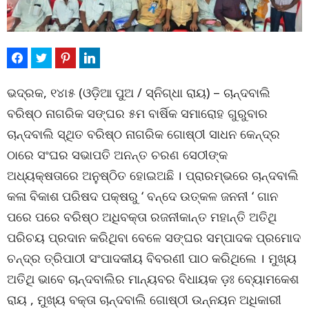
ଭଦ୍ରକ, ୧୪ା୫ (ଓଡ଼ିଆ ପୁଅ / ସ୍ନିଗ୍ଧା ରାୟ) – ଚାନ୍ଦବାଲି
ବରିଷ୍ଠ ନାଗରିକ ସଙ୍ଘର ୫ମ ବାର୍ଷିକ ସମାରୋହ ଗୁରୁବାର
ଚାନ୍ଦବାଲି ସ୍ଥିତ ବରିଷ୍ଠ ନାଗରିକ ଗୋଷ୍ଠୀ ସାଧନ କେନ୍ଦ୍ର
ଠାରେ ସଂଘର ସଭାପତି ଅନନ୍ତ ଚରଣ ସେଠୀଙ୍କ
ଅଧ୍ୟକ୍ଷତାରେ ଅନୁଷ୍ଠିତ ହୋଇଅଛି । ପ୍ରାରମ୍ଭରେ ଚାନ୍ଦବାଲି
କଳା ବିକାଶ ପରିଷଦ ପକ୍ଷରୁ ‘ ବନ୍ଦେ ଉତ୍କଳ ଜନନୀ ‘ ଗାନ
ପରେ ପରେ ବରିଷ୍ଠ ଅଧିବକ୍ତା ରଜନୀକାନ୍ତ ମହାନ୍ତି ଅତିଥି
ପରିଚୟ ପ୍ରଦାନ କରିଥିବା ବେଳେ ସଙ୍ଘର ସମ୍ପାଦକ ପ୍ରମୋଦ
ଚନ୍ଦ୍ର ତ୍ରିପାଠୀ ସଂପାଦକୀୟ ବିବରଣୀ ପାଠ କରିଥିଲେ । ମୁଖ୍ୟ
ଅତିଥି ଭାବେ ଚାନ୍ଦବାଲିର ମାନ୍ୟବର ବିଧାୟକ ଡ଼ଃ ବ୍ୟୋମକେଶ
ରାୟ , ମୁଖ୍ୟ ବକ୍ତା ଚାନ୍ଦବାଲି ଗୋଷ୍ଠୀ ଉନ୍ନୟନ ଅଧିକାରୀ