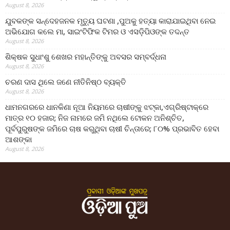
August 8, 2026
ଯୁବକଙ୍କ ସନ୍ଦେହଜନକ ମୃତ୍ୟୁ ଘଟଣା ,ପୁଅକୁ ହତ୍ୟା କାରାଯାଇଥିବା ନେଇ
ଅଭିଯୋଗ କଲେ ମା, ସାଇଂଟିଫିକ ଟିମର ଓ ଏସଡ଼ିପିଓଙ୍କ ତଦନ୍ତ
August 8, 2026
ଶିକ୍ଷକ ସୁଧାଂଶୁ ଶେଖର ମହାନ୍ତିଙ୍କୁ ଅବସର ସମ୍ବର୍ଦ୍ଧନା
August 8, 2026
ଚରଣ ଦାସ ଥିଲେ ଜଣେ ନୀତିନିଷ୍ଠ ବ୍ୟକ୍ତି
August 8, 2026
ଧାମନଗରରେ ଧାନକିଣା ନୂଆ ନିୟମରେ ଚାଷୀଙ୍କୁ ଝଟ୍‌କା,ଏଗ୍ରିଷ୍ଟାକ୍‌ରେ
ମାତ୍ର ୧୦ ହଜାର; ନିଜ ନାମରେ ଜମି ନଥିଲେ ଟୋକନ ଅନିଶ୍ଚିତ,
ପୂର୍ବପୁରୁଷଙ୍କ ଜମିରେ ଚାଷ କରୁଥିବା ଚାଷୀ ଚିନ୍ତାରେ; ୮୦% ପ୍ରଭାବିତ ହେବା
ଆଶଙ୍କା
August 8, 2026