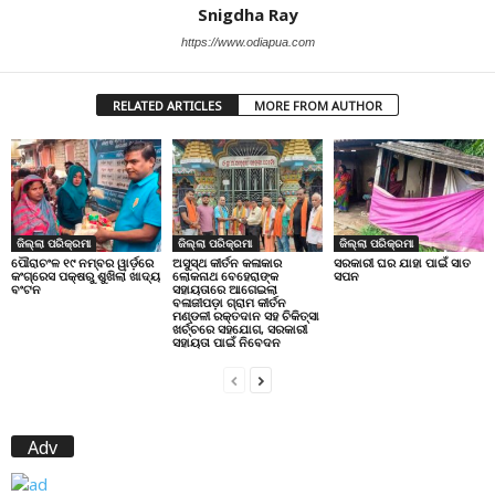
Snigdha Ray
https://www.odiapua.com
RELATED ARTICLES
MORE FROM AUTHOR
ଜିଲ୍ଲା ପରିକ୍ରମା
ଜିଲ୍ଲା ପରିକ୍ରମା
ଜିଲ୍ଲା ପରିକ୍ରମା
ପୌରାଚଂଳ ୧୯ ନମ୍ବର ୱାର୍ଡ଼ରେ
ଅସୁସ୍ଥ କୀର୍ତନ କଳାକାର
ସରକାରୀ ଘର ଯାହା ପାଇଁ ସାତ
କଂଗ୍ରେସ ପକ୍ଷରୁ ଶୁଖିଲା ଖାଦ୍ୟ
ଲୋକନାଥ ବେହେରାଙ୍କ
ସପନ
ବଂଟନ
ସହାୟତାରେ ଆଗେଇଲା
ବଳାଜୀପଡ଼ା ଗ୍ରାମ କୀର୍ତନ
ମଣ୍ଡଳୀ ରକ୍ତଦାନ ସହ ଚିକିତ୍ସା
ଖର୍ଚ୍ଚରେ ସହଯୋଗ, ସରକାରୀ
ସହାୟତା ପାଇଁ ନିବେଦନ
Adv