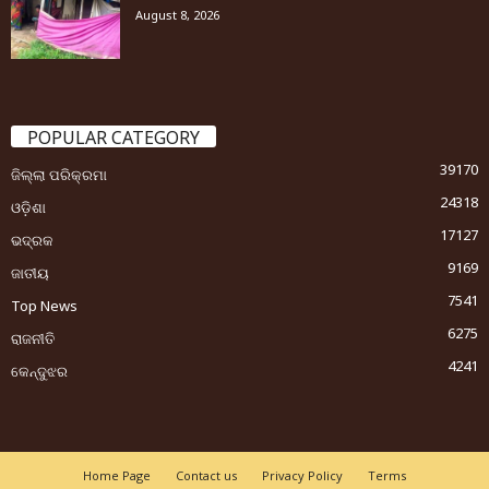
August 8, 2026
POPULAR CATEGORY
39170
ଜିଲ୍ଲା ପରିକ୍ରମା
24318
ଓଡ଼ିଶା
17127
ଭଦ୍ରକ
9169
ଜାତୀୟ
7541
Top News
6275
ରାଜନୀତି
4241
କେନ୍ଦୁଝର
Home Page
Contact us
Privacy Policy
Terms