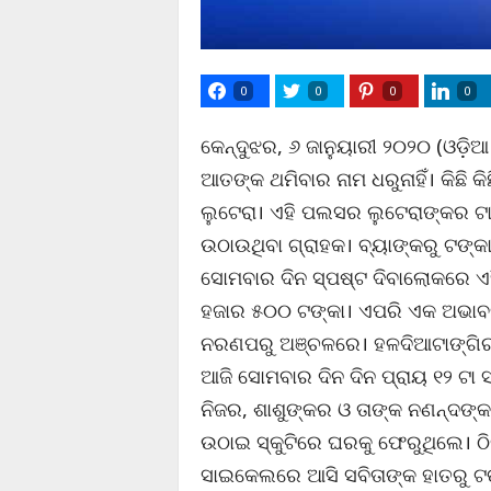
0
0
0
0
କେନ୍ଦୁଝର, ୬ ଜାନୁୟାରୀ ୨୦୨୦ (ଓଡ଼ି
ଆତଙ୍କ ଥମିବାର ନାମ ଧରୁନାହିଁ। କିଛି 
ଲୁଟେରା। ଏହି ପଲସର ଲୁଟେରାଙ୍କର ଟାର
ଉଠାଉଥିବା ଗ୍ରାହକ। ବ୍ୟାଙ୍କରୁ ଟଙ୍କ
ସୋମବାର ଦିନ ସ୍ପଷ୍ଟ ଦିବାଲୋକରେ ଏହ
ହଜାର ୫୦୦ ଟଙ୍କା। ଏପରି ଏକ ଅଭାବନୀ
ନରଣପରୁ ଅଞ୍ଚଳରେ। ହଳଦିଆଟାଙ୍ଗିରୀ 
ଆଜି ସୋମବାର ଦିନ ଦିନ ପ୍ରାୟ ୧୨ ଟ
ନିଜର, ଶାଶୁଙ୍କର ଓ ତାଙ୍କ ନଣନ୍ଦଙ୍
ଉଠାଇ ସ୍କୁଟିରେ ଘରକୁ ଫେରୁଥିଲେ। ଠ
ସାଇକେଲରେ ଆସି ସବିତାଙ୍କ ହାତରୁ ଟଙ