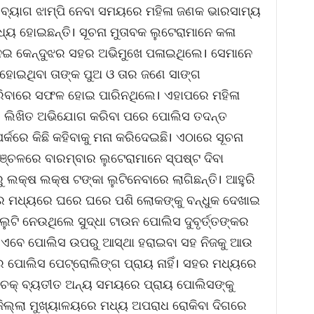
ବ୍ୟାଗ ଝାମ୍ପି ନେବା ସମୟରେ ମହିଳା ଜଣକ ଭାରସାମ୍ୟ
ଧ୍ୟ ହୋଇଛନ୍ତି। ସୂଚନା ମୁତାବକ ଲୁଟେରାମାନେ କଳା
 ନେଇ କେନ୍ଦୁଝର ସହର ଅଭିମୁଖେ ପଳାଇଥିଲେ। ସେମାନେ
ହୋଇଥିବା ତାଙ୍କ ପୁଅ ଓ ତାର ଜଣେ ସାଙ୍ଗ
ଧରିବାରେ ସଫଳ ହୋଇ ପାରିନଥିଲେ। ଏହାପରେ ମହିଳା
େ ଲିଖିତ ଅଭିଯୋଗ କରିବା ପରେ ପୋଲିସ ତଦନ୍ତ
କରେ କିଛି କହିବାକୁ ମନା କରିଦେଇଛି। ଏଠାରେ ସୂଚନା
୍ଚଳରେ ବାରମ୍ବାର ଲୁଟେରାମାନେ ସ୍ପଷ୍ଟ ଦିବା
ଲକ୍ଷ ଲକ୍ଷ ଟଙ୍କା ଲୁଟିନେବାରେ ଲାଗିଛନ୍ତି। ଆହୁରି
େ ସହର ମଧ୍ୟରେ ଘରେ ଘରେ ପଶି ଲୋକଙ୍କୁ ବନ୍ଧୁକ ଦେଖାଇ
ୁଟି ନେଉଥିଲେ ସୁଦ୍ଧା ଟାଉନ ପୋଲିସ ଦୁବୃର୍ତ୍ତଙ୍କର
 ଏବେ ପୋଲିସ ଉପରୁ ଆସ୍ଥା ହରାଇବା ସହ ନିଜକୁ ଆଉ
ରେ ପୋଲିସ ପେଟ୍ରୋଲିଙ୍ଗ ପ୍ରାୟ ନାହିଁ। ସହର ମଧ୍ୟରେ
େକ୍ ବ୍ୟତୀତ ଅନ୍ୟ ସମୟରେ ପ୍ରାୟ ପୋଲିସଙ୍କୁ
ଁ। ଜିଲ୍ଲା ମୁଖ୍ୟାଳୟରେ ମଧ୍ୟ ଅପରାଧ ରୋକିବା ଦିଗରେ