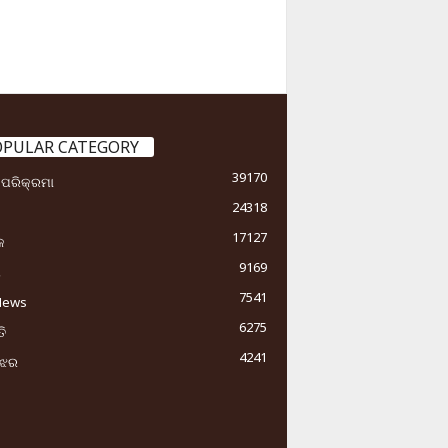
OPULAR CATEGORY
39170
ା ପରିକ୍ରମା
24318
17127
କ
9169
ୟ
7541
News
6275
ି
4241
ୁଝର