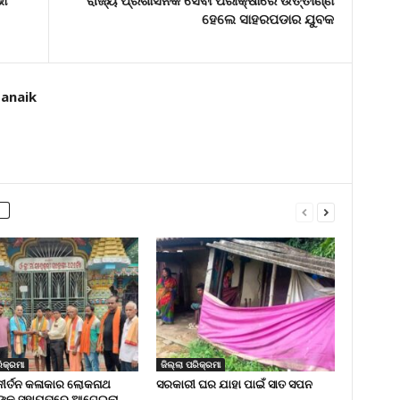
ହେଲେ ସାହରପଡାର ଯୁବକ
tanaik
ିକ୍ରମା
ଜିଲ୍ଲା ପରିକ୍ରମା
କୀର୍ତନ କଳାକାର ଲୋକନାଥ
ସରକାରୀ ଘର ଯାହା ପାଇଁ ସାତ ସପନ
ଙ୍କ ସହାୟତାରେ ଆଗେଇଲା