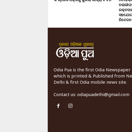
ବଳାଜୀପଡ଼
ରକ୍ତଦାନ 
ସହଯୋଗ,
ନିବେଦନ
Odia Pua is the first Odia Newspaper
which is printed & Published from N
Delhi & first Odia mobile news site.
Contact us:
odiapuadelhi@gmail.com