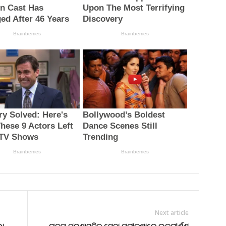
Next article
ଭା
ରାଜ୍ୟ ପ୍ରଶାସନିକ ସେବା ପରୀକ୍ଷାରେ ଉତ୍ତୀର୍ଣ୍ଣ