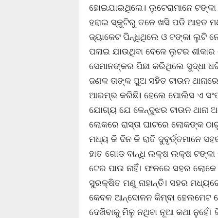
ହୋଇଯାଇଥିଲେ। ଲୁଟେରାମାନେ ଟଙ୍କା 
ହରାଇ ସ୍କୁଟିରୁ ତଳେ ଖସି ପଡି ଆହତ ମ
ଜ୍ୟାକେଟ ପିନ୍ଧିଥିଲେ ଓ ଟଙ୍କା ଲୁଟି
ପଳାଇ ଯାଉଥିବା ବେଳେ ଲୁଟର ଶୀକାର 
ସେମାନଙ୍କର ପିଛା କରିଥିଲେ ସୁଦ୍ଧା 
ଜଣକ ତାଙ୍କ ପୁଅ ସହିତ ଟାଉନ ଥାନାର
ଆରମ୍ଭ କରିଛି। ହେଲେ ପୋଲିସ ଏ ସଂପର୍
ଯୋଗ୍ୟ ଯେ କେନ୍ଦୁଝର ଟାଉନ ଥାନା ଅଞ
ଲୋକରେ ରାସ୍ତା ଘାଟରେ ଲୋକଙ୍କ ଠାରୁ 
ମଧ୍ୟ କି ଦିନ କି ରାତି ଦୁବୃର୍ତ୍ତମାନ
ହାତ ଗୋଡ ବାନ୍ଧି ଲକ୍ଷ ଲକ୍ଷ ଟଙ୍କା ଲ
ଟେର ପାଉ ନାହିଁ। ଫଳରେ ସହର ଲୋକେ
ସୁରକ୍ଷିତ ମଣୁ ନାହାନ୍ତି। ସହର ମଧ୍ୟ
କେବଳ ଆନ୍ଦୋଳନ କିମ୍ବା ହେଲମେଟ ଚ
ଦେଖିବାକୁ ମିଳୁ ନଥିବା ନୂଆ କଥା ନୁହେ