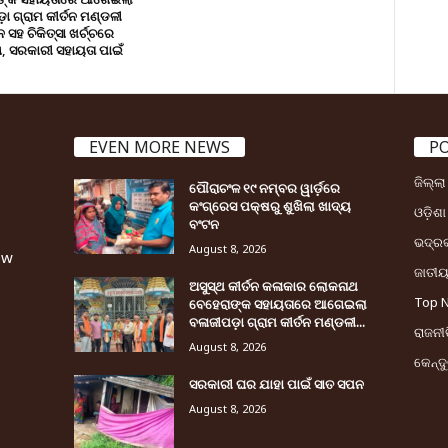
ା ଗ୍ରାମ କୀର୍ତନ ମଣ୍ଡଳୀ
ସହ ଚିକିତ୍ସା ଖର୍ଚ୍ଚରେ
 ସରକାରୀ ସହାୟତା ପାଇଁ
EVEN MORE NEWS
P
ଜିଲ୍ଲ
ପୌରାଚଂଳ ୧୯ ନମ୍ବର ୱାର୍ଡ଼ରେ
କଂଗ୍ରେସ ପକ୍ଷରୁ ଶୁଖିଲା ଖାଦ୍ୟ
ଓଡ଼ିଶା
ବଂଟନ
ଭଦ୍ର
August 8, 2026
ew
ଜାତୀ
ଅସୁସ୍ଥ କୀର୍ତନ କଳାକାର ଲୋକନାଥ
Top 
ବେହେରାଙ୍କ ସହାୟତାରେ ଆଗେଇଲା
ବଳାଜୀପଡ଼ା ଗ୍ରାମ କୀର୍ତନ ମଣ୍ଡଳୀ...
ରାଜନୀତ
August 8, 2026
କେନ୍ଦ
ସରକାରୀ ଘର ଯାହା ପାଇଁ ସାତ ସପନ
August 8, 2026