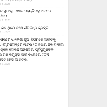
 8, 2026
ଷକ ସୁଧାଂଶୁ ଶେଖର ମହାନ୍ତିଙ୍କୁ ଅବସର
୍ଦ୍ଧନା
 8, 2026
ଦାସ ଥିଲେ ଜଣେ ନୀତିନିଷ୍ଠ ବ୍ୟକ୍ତି
 8, 2026
ଗରରେ ଧାନକିଣା ନୂଆ ନିୟମରେ ଚାଷୀଙ୍କୁ
ା,ଏଗ୍ରିଷ୍ଟାକ୍‌ରେ ମାତ୍ର ୧୦ ହଜାର; ନିଜ ନାମରେ
ନଥିଲେ ଟୋକନ ଅନିଶ୍ଚିତ, ପୂର୍ବପୁରୁଷଙ୍କ
 ଚାଷ କରୁଥିବା ଚାଷୀ ଚିନ୍ତାରେ; ୮୦%
ାବିତ ହେବା ଆଶଙ୍କା
 8, 2026