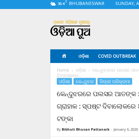
C
BHUBANESWAR
SUNDAY, A
30.4
O
d
i
a
p
u
a
ଓଡ଼ିଶା
COVID OUTBREAK
.
c
Home
ଓଡ଼ିଶା
କେନ୍ଦୁଝରରେ ପଲସର ଆତଙ୍କ 
o
ଦିବାଲୋକରେ...
m
ଓଡ଼ିଶା
କେନ୍ଦୁଝର
ଜିଲ୍ଲା ପରିକ୍ରମା
କେନ୍ଦୁଝରରେ ପଲସର ଆତଙ୍କ : ଟ
ଗ୍ରାହାକ : ସ୍ପଷ୍ଟ ଦିବାଲୋକରେ
ଟଙ୍କା
By
Bibhuti Bhusan Pattanaik
-
January 6, 2020