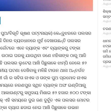
August
ଶିକ୍
ସମ୍ବର
August
ଚରଣ 
ଆ ପୁଅ/ବିଭୂତି ଭୂଷଣ ପଟ୍ଟନାୟକ) କେନ୍ଦୁଝରରେ ପଲସର
August
କିଛି ଦିନର ବ୍ୟବଧାନରେ ମୁହଁ ଦେଖାଉଛନ୍ତି ପଲସର
ଧାମନ
ଝଟ୍‌କ
୍ଗେଟରେ ଏବେ ବ୍ୟାଙ୍କ ଏବଂ ବ୍ୟାଙ୍କରୁ ଟଙ୍କା
ଜମି 
ା ଉଠାଇ ଘରକୁ ଯାଉଥିବା ଜଣେ ମହିଳାଙ୍କ ଠାରୁ ଆଜି
ଜମିରେ
ପ୍ରଭ
ି ପଲସର ଲୁଟେରା ଆଖି ପିଛୁଳାକେ ଝାମ୍ପି ନେଲେ ୫୨
August
ୟ ଘଟଣା ଦେଖିବାକୁ ମଳିଛି ଟାଉନ ଥାନା ଅନ୍ତର୍ଗତ
ଗାଁ ର ସବିତା ନାଏକ ଓ ତାଙ୍କ ପୁଅ ପ୍ରମୋଦ ନାଏକ
ା ସମୟରେ ନରଣପୁର ସ୍ଥିତ ବ୍ୟାଙ୍କ ଅଫ ଇଣ୍ଡିଆରୁ
କ ଆକାଉଣ୍ଟରୁ ସମୁଦାୟ ମିଶାଇ ୫୨ ହଜାର ୫୦୦ ଟଙ୍କା
ିକ୍ ଏହି ସମୟରେ ଦୁଇ ଜଣ ଦୁର୍ବୁତ ଏକ ପଲସର ମୋଟର
୍କା ବ୍ୟାଗ ଛଡାଇ ନେଇ ଆଖି ପିଛୁଳାକେ ଉଭାନ