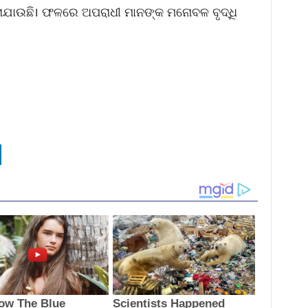
ଯାଉଛି। ଫଳରେ ଅପରାଧୀ ମାନଙ୍କ ମନୋବଳ ବୃଦ୍ଧି