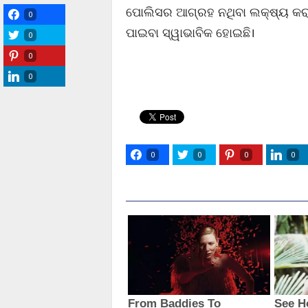
ପୋଲିସର ଆଗ୍ରହ ନଥିବା ଲକ୍ଷ୍ୟ କରା
0
ପାଇବା ସ୍ୱାଭାବିକ ହୋଇଛି।
0
0
0
0
0
0
0