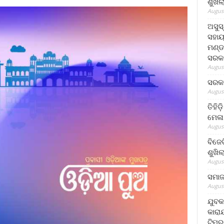
ଶୁଖି
August
ଅସୁସ
ସହାୟ
ମଣ୍ଡ
ସରକା
August
ସରକା
August
ତିହିଡ
ମେଳା
August
ବିଜେ
ଶୁଖି
August
ସମାଜସ
August
ଯୁବକ
କାରା
ଟିମର