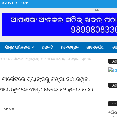
UGUST 9, 2026
Ads
ଜିଲ୍ଲା ପରିକ୍ରମା
ରାଜନୀତି
ମନୋରଞ୍ଜନ
ଜୀବନଚର୍ଯ୍ୟା
ଖେ
: ଟାର୍ଗେଟରେ ବ୍ୟାଙ୍କରୁ ଟଙ୍କା ଉଠାଉଥିବା ଗ୍ରାହାକ : ସ୍ପଷ୍ଟ
Ad
ାର୍ଗେଟରେ ବ୍ୟାଙ୍କରୁ ଟଙ୍କା ଉଠାଉଥିବା
Ad
 ଆଖିପିଛୁଳାକେ ଝାମ୍ପି ନେଲେ ୫୨ ହଜାର ୫୦୦
ଖ
520
ପୌରା