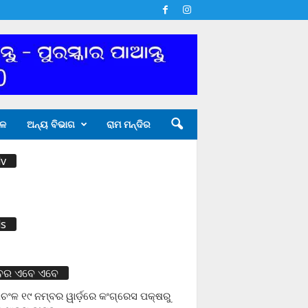
ଳ
ଅନ୍ୟ ବିଭାଗ
ରାମ ମନ୍ଦିର
v
s
ବର ଏବେ ଏବେ
ଚଂଳ ୧୯ ନମ୍ବର ୱାର୍ଡ଼ରେ କଂଗ୍ରେସ ପକ୍ଷରୁ