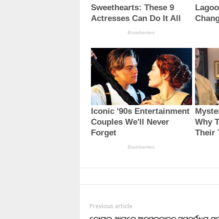
Previous article
କୋରାଇ ଥାନାରେ ଅବସରକାଳନ ସମ୍ବର୍ଦ୍ଧନା ସ