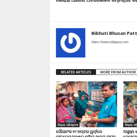
Bibhuti Bhusan Pat
https://www.odiapua.com
RELATED ARTICLES
MORE FROM AUTHOR
ଜିଲ୍ଲା ପରିକ୍ରମା
ଜିଲ୍ଲା ପର
ପୌରାଚଂଳ ୧୯ ନମ୍ବର ୱାର୍ଡ଼ରେ
ଅସୁସ୍ଥ 
କଂଗ୍ରେସ ପକ୍ଷରୁ ଶୁଖିଲା ଖାଦ୍ୟ ବଂଟନ
ବେହେରା