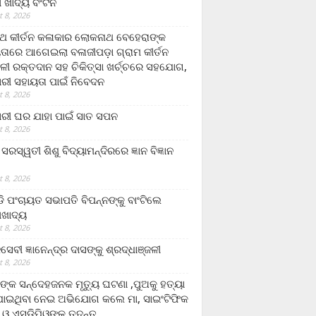
ଲା ଖାଦ୍ୟ ବଂଟନ
 8, 2026
୍ଥ କୀର୍ତନ କଳାକାର ଲୋକନାଥ ବେହେରାଙ୍କ
ତାରେ ଆଗେଇଲା ବଳାଜୀପଡ଼ା ଗ୍ରାମ କୀର୍ତନ
ଳୀ ରକ୍ତଦାନ ସହ ଚିକିତ୍ସା ଖର୍ଚ୍ଚରେ ସହଯୋଗ,
ରୀ ସହାୟତା ପାଇଁ ନିବେଦନ
 8, 2026
ରୀ ଘର ଯାହା ପାଇଁ ସାତ ସପନ
 8, 2026
ି଼ ସରସ୍ୱତୀ ଶିଶୁ ବିଦ୍ୟାମନ୍ଦିରରେ ଜ୍ଞାନ ବିଜ୍ଞାନ
 8, 2026
ଡି ପଂଚାୟତ ସଭାପତି ବିପନ୍ନଙ୍କୁ ବାଂଟିଲେ
ଲାଖାଦ୍ୟ
 8, 2026
େବୀ ଜ୍ଞାନେନ୍ଦ୍ର ଦାସଙ୍କୁ ଶ୍ରଦ୍ଧାଞ୍ଜଳୀ
 8, 2026
ଙ୍କ ସନ୍ଦେହଜନକ ମୃତ୍ୟୁ ଘଟଣା ,ପୁଅକୁ ହତ୍ୟା
ଯାଇଥିବା ନେଇ ଅଭିଯୋଗ କଲେ ମା, ସାଇଂଟିଫିକ
 ଓ ଏସଡ଼ିପିଓଙ୍କ ତଦନ୍ତ