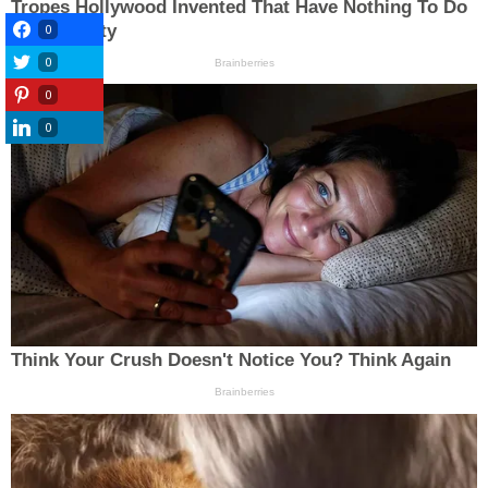
0
0
0
0