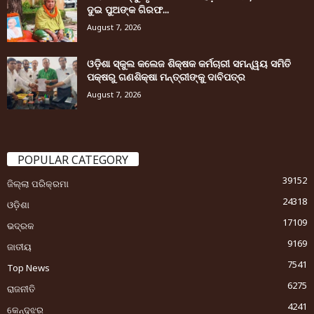
ଦୁଇ ପୁଅଙ୍କ ଗିରଫ...
August 7, 2026
ଓଡ଼ିଶା ସ୍କୁଲ କଲେଜ ଶିକ୍ଷକ କର୍ମଚାରୀ ସମନ୍ୱୟ ସମିତି
ପକ୍ଷରୁ ଗଣଶିକ୍ଷା ମନ୍ତ୍ରୀଙ୍କୁ ଦାବିପତ୍ର
August 7, 2026
POPULAR CATEGORY
39152
ଜିଲ୍ଲା ପରିକ୍ରମା
24318
ଓଡ଼ିଶା
17109
ଭଦ୍ରକ
9169
ଜାତୀୟ
7541
Top News
6275
ରାଜନୀତି
4241
କେନ୍ଦୁଝର