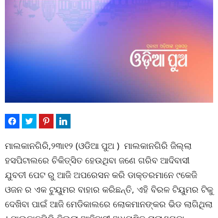
ମାଲକାନଗିରି,୨୩ା୧୨ (ଓଡିଆ ପୁଅ ) ମାଲକାନଗିରି ଜିଲ୍ଲା
ହସପିଟାଲରେ ଚିକିତ୍ସିତ ହେଉଥିବା ଜଣେ ଗରିବ ଆଦିବାସୀ
ଯୁବତୀ ପେଟ ରୁ ଆଜି ଅପରେସନ କରି ଡାକ୍ତରମାନେ ୯କେଜି
ଓଜନ ର ଏକ ଟୁୟୁମର ବାହାର କରିଛନ୍ତି, ଏହି ବିରଳ ଟିୟୁମର ଟିକୁ
ଦେଖିବା ପାଇଁ ଆଜି ମେଡିକାଲରେ ଲୋକମାନଙ୍କର ଭିଡ ଲାଗିଥିଲା