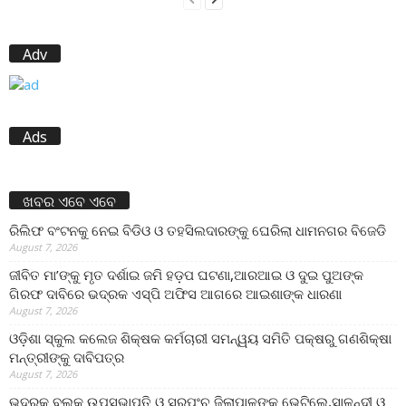
Adv
Ads
ଖବର ଏବେ ଏବେ
ରିଲିଫ ବଂଟନକୁ ନେଇ ବିଡିଓ ଓ ତହସିଲଦାରଙ୍କୁ ଘେରିଲା ଧାମନଗର ବିଜେଡି
August 7, 2026
ଜୀବିତ ମା’ଙ୍କୁ ମୃତ ଦର୍ଶାଇ ଜମି ହଡ଼ପ ଘଟଣା,ଆରଆଇ ଓ ଦୁଇ ପୁଅଙ୍କ
ଗିରଫ ଦାବିରେ ଭଦ୍ରକ ଏସ୍‌ପି ଅଫିସ ଆଗରେ ଆଇଶାଙ୍କ ଧାରଣା
August 7, 2026
ଓଡ଼ିଶା ସ୍କୁଲ କଲେଜ ଶିକ୍ଷକ କର୍ମଚାରୀ ସମନ୍ୱୟ ସମିତି ପକ୍ଷରୁ ଗଣଶିକ୍ଷା
ମନ୍ତ୍ରୀଙ୍କୁ ଦାବିପତ୍ର
August 7, 2026
ଭଦ୍ରକ ବ୍ଲକ୍ ଉପସଭାପତି ଓ ସରପଂଚ ଜିଲାପାଳଙ୍କୁ ଭେଟିଲେ,ସାଳନ୍ଦୀ ଓ