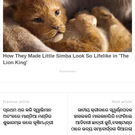
Previous article
Next article
ପ୍ରଥମ ଥର କରି ସ୍ୱାଭିମାନ
ଜାତୀୟ କ୍ରୀଡାରେ ସ୍ୱର୍ଣ୍ଣପଦକ
ଅଚଂଳରେ ମାଣ୍ଡିଆ ମଣ୍ଡିର
ହାସଲକରି ମାଲକାନଗିରି ଫେରିଲେ
ଶୁଭାରମ୍ଭ କଲେ କୃଷିମନ୍ତ୍ରୀ
ଆଦିବାସୀ ଛାତ୍ରୀ କୁନି,ବସଷ୍ଟାଣ୍ଡ
ଠାରେ ଭବ୍ୟ ସମ୍ବୋର୍ଦ୍ଦନା ଦିଆଗଲା