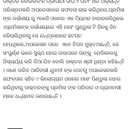
ଡାକ୍ତର ନିହାରରଜଂନ ତ୍ରୀପାଠୀ ଦୀର୍ଘ ୧ ଘଟାଂ ଧରି ଅକ୍ଲାନ୍ତ
ପରିଶ୍ରମକରି ଅପରେସନରେ ସଫଳତା ଲାଭ କରିଥିଲେ,ପ୍ରମିଳା
ଙ୍କ ଗର୍ଭାଶୟ ରୁ ୯କେଜି ଓଜନର ଏକ ଟି୍ୟମର ବାହାରକରିଥିଲେ
।ପ୍ରମିଳାଙ୍କ ଗର୍ଭାଶୟରେ ଏହି ମାସଂ ପୁଣ୍ଡୁଳା ଟି ଦିନକୁ ଦିନ
ବଢିଚାଲିଥିବାରୁ ସେ ଯନ୍ତ୍ରଣାରେ ଛଟପଟ
ହେଉଥିଲେ,ଅପରେସନ ପରେ ଏବେ ବିପଦ ମୁକ୍ତଅଛନ୍ତି, ସେ
ସଂପୁର୍ଣ୍ଣ ଭାବେ ସୁସ୍ଥ ହୋଇ ଗଲାପରେ ତାଙ୍କୁ ମେଡିକାଲରୁ
ଡିସ୍ଚାର୍ଯ୍ୟ କରି ଦିଆ ଯିବ ବୋଲି ଡାକ୍ତର ଶ୍ରୀ ଧିଣ୍ଡା କହିଛନ୍ତି
। ଜଣେ ଗରିବ ଆଦିବାସୀ ଯୁବତୀ ଙ୍କ ପେଟରୁ ଅପରେସନକରି
ସଫଳତାର ସହିତ ୯ କିଲୋଗ୍ରାମ ଓଜନର ମାସଂ ପିଣ୍ଡୁଳା ବାହର
କରିଥିବାରୁ ଡାକ୍ତରଙ୍କୁ ପ୍ରମିଳା ଙ୍କ ପରିବାର ଓ ଗ୍ରାମବାସୀ
ମାନେ ଧନ୍ୟବାଦ ଜଣାଇଛନ୍ତି ।