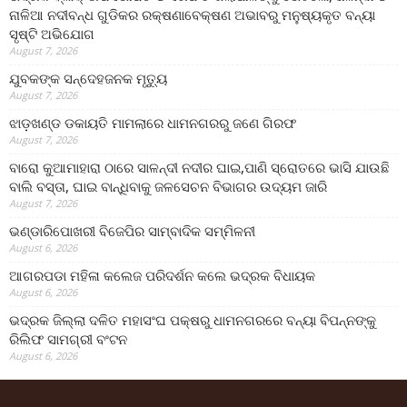
ନାଳିଆ ନଦୀବନ୍ଧ ଗୁଡିକର ରକ୍ଷଣାବେକ୍ଷଣ ଅଭାବରୁ ମନୁଷ୍ୟକୃତ ବନ୍ୟା
ସୃଷ୍ଟି ଅଭିଯୋଗ
August 7, 2026
ଯୁବକଙ୍କ ସନ୍ଦେହଜନକ ମୃତ୍ୟୁ
August 7, 2026
ଝାଡ଼ଖଣ୍ଡ ଡକାୟତି ମାମଲାରେ ଧାମନଗରରୁ ଜଣେ ଗିରଫ
August 7, 2026
ବାରୋ କୁଆମାହାରା ଠାରେ ସାଳନ୍ଦୀ ନଦୀର ଘାଇ,ପାଣି ସ୍ରୋତରେ ଭାସି ଯାଉଛି
ବାଲି ବସ୍ତା, ଘାଇ ବାନ୍ଧିବାକୁ ଜଳସେଚନ ବିଭାଗର ଉଦ୍ୟମ ଜାରି
August 7, 2026
ଭଣ୍ଡାରିପୋଖରୀ ବିଜେପିର ସାମ୍ବାଦିକ ସମ୍ମିଳନୀ
August 6, 2026
ଆଗରପଡା ମହିଳା କଲେଜ ପରିଦର୍ଶନ କଲେ ଭଦ୍ରକ ବିଧାୟକ
August 6, 2026
ଭଦ୍ରକ ଜିଲ୍ଲା ଦଳିତ ମହାସଂଘ ପକ୍ଷରୁ ଧାମନଗରରେ ବନ୍ୟା ବିପନ୍ନଙ୍କୁ
ରିଲିଫ ସାମଗ୍ରୀ ବଂଟନ
August 6, 2026