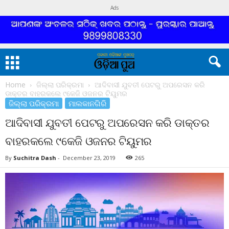
Ads
Home
ଜିଲ୍ଲା ପରିକ୍ରମା
ଆଦିବାସୀ ଯୁବତୀ ପେଟରୁ ଅପରେସନ କରି
ଡାକ୍ତର ବାହରକଲେ ୯କେଜି ଓଜନର ଟିୟୁମର
ଜିଲ୍ଲା ପରିକ୍ରମା
ମାଲକାନଗିରି
ଆଦିବାସୀ ଯୁବତୀ ପେଟରୁ ଅପରେସନ କରି ଡାକ୍ତର
ବାହରକଲେ ୯କେଜି ଓଜନର ଟିୟୁମର
By
Suchitra Dash
-
December 23, 2019
265