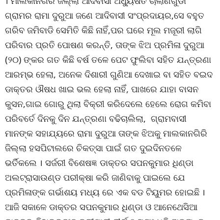
। ମାଲକାନଗିରି ଜିଲ୍ଲା ଆଦିବାସୀ ଅଧ୍ୟୁଷିତ ଚାଲାଣଗୁଡା
ଗ୍ରାମର ରାମା ଦୁରୁଆ ଜଣେ ଆଦିବାସୀ ସଂପ୍ରଦାୟର,ସେ ବହୁତ
ଗରିବ ଜମିବାଡି ସେମିତି କିଛି ନାହିଁ,ପର ଘରେ ମୂଲ ମଜୂରୀ ଲାଗି
ପରିବାର ପ୍ରତି ପୋଷଣ କରନ୍ତି, ତାଙ୍କ ଝିଅ ପ୍ରମିଳା ଦୁରୁଆ
(୨୦) ଙ୍କର ଗତ କିଛି ବର୍ଷ ତଳେ ପେଟ ଫୁଲିବା ସହିତ ଯନ୍ତ୍ରଣା
ଆରମ୍ଭ ହେଲା, ଅନେକ ଦିଶାରୀ ଗୁଣିଆ ଦେଖାଇ ବା ସହିତ ବଇଦ
ଡାକ୍ତର ଔଷଧ ଖାଇ ଭଲ ହେଲା ନାହିଁ, ପାଖରେ ଯାହା ବାସନ
କୁସନ,ଗାଇ ଗୋରୁ ଥିଲା ବିକ୍ରୀ କରିଦେଲେ ହେଲେ ରୋଗ କମିବା
ପରିବର୍ତେ ଦିନକୁ ଦିନ ଯନ୍ତ୍ରଣା ବଢିଚାଲିଲା, ଗ୍ରାମବାସୀ
ମାନଙ୍କ ସହାଯ୍ୟରେ ରାମା ଦୁରୁଆ ତାଙ୍କ ଝିଅକୁ ମାଲକାନଗିରି
ଜିଲ୍ଲା ହସପିଟାଲରେ ଚିକତ୍ସା ପାଇଁ ଗତ ଦୁଇଦିନତଳେ
ଭର୍ତିକଲେ । ସର୍ଜରୀ ବିଶେଷଜ୍ଞ ଡାକ୍ତର ସପନକୁମାର ଧିଣ୍ଡା
ଅଲଟ୍ରାସାଉଣ୍ଡ ପରୀକ୍ଷା କରି ଜାଣିବାକୁ ପାଇଲେ ଯେ
ପ୍ରମିଳାଙ୍କ ଗର୍ଭାଶୟ ମଧ୍ୟ ରେ ଏକ ବଡ ଟିୟୁମର ହୋଇଛି ।
ଆଜି ସକାଳେ ଡାକ୍ତର ସପନକୁମାର ଧିଣ୍ଡା ଓ ଆନେଥେସିଆ