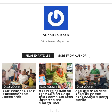
Suchitra Dash
https://www.odiapua.com
RELATED ARTICLES
MORE FROM AUTHOR
ଜିଲ୍ଲା ପରିକ୍ରମା
ଜିଲ୍ଲା ପରିକ୍ରମା
ଜିଲ୍ଲା ପରିକ୍ରମା
ରିଲିଫ ବଂଟନକୁ ନେଇ ବିଡିଓ ଓ
ଜୀବିତ ମା’ଙ୍କୁ ମୃତ ଦର୍ଶାଇ ଜମି
ଓଡ଼ିଶା ସ୍କୁଲ କଲେଜ ଶିକ୍ଷକ
ତହସିଲଦାରଙ୍କୁ ଘେରିଲା
ହଡ଼ପ ଘଟଣା,ଆରଆଇ ଓ ଦୁଇ
କର୍ମଚାରୀ ସମନ୍ୱୟ ସମିତି
ଧାମନଗର ବିଜେଡି
ପୁଅଙ୍କ ଗିରଫ ଦାବିରେ ଭଦ୍ରକ
ପକ୍ଷରୁ ଗଣଶିକ୍ଷା ମନ୍ତ୍ରୀଙ୍କୁ
ଏସ୍‌ପି ଅଫିସ ଆଗରେ
ଦାବିପତ୍ର
ଆଇଶାଙ୍କ ଧାରଣା