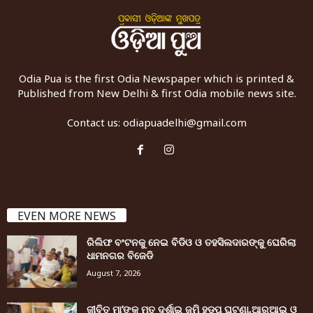
Odia Pua is the first Odia Newspaper which is printed &
Published from New Delhi & first Odia mobile news site.
Contact us:
odiapuadelhi@gmail.com
EVEN MORE NEWS
ରିଲିଫ ବଂଟନକୁ ନେଇ ବିଡିଓ ଓ ତହସିଲଦାରଙ୍କୁ ଘେରିଲା
ଧାମନଗର ବିଜେଡି
August 7, 2026
ଜୀବିତ ମା’ଙ୍କୁ ମୃତ ଦର୍ଶାଇ ଜମି ହଡ଼ପ ଘଟଣା,ଆରଆଇ ଓ