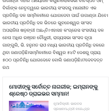
ଉଗାଣ୍ଡା ଏହାର ଆୟୋଜନ କରୁଛି।ଲୋକସଭା ବାଚସ୍ପତି ଓମ୍
ବିର୍ଲାଙ୍କ ନେତୃତ୍ୱରେ ଭାରତୀୟ ସଂସଦରୁ ମନୋନୀତ ଏକ
ପ୍ରତିନିଧି ଦଳ ସମ୍ମିଳନୀରେ ଯୋଗଦେବା ପାଇଁ ଉଗାଣ୍ଡା ଯିବେ।
ଭାରତୀୟ ପ୍ରତିନିଧି ଦଳ ଭିତରେ ଭୁବନେଶ୍ୱର ସାଂସଦ
ଅପରାଜିତା ଷଡ଼ଙ୍ଗୀ ଅଛନ୍ତି।ଏହାସହ କଂଗ୍ରେସ ସଂସଦୀୟ ଦଳ
ନେତା ଅଧିର ରଞ୍ଜନ ଚୌଧୁରୀ, ରାଜ୍ୟସଭା ସାଂସଦ ରୂପା
ଗାଙ୍ଗୁଲି, ଭି. ହନୁମତ ରାଓ ମଧ୍ୟ ଭାରତୀୟ ପ୍ରତିନିଧି ଦଳରେ
ଥିବା ଜଣାପଡ଼ିଛି।ସମ୍ମିଳନୀରେ ବିଶ୍ୱର ୫୪ଟି ଦେଶରୁ ପ୍ରାୟ
୫୦୦ ପ୍ରତିନିଧି ଯୋଗଦେବେ ବୋଲି ଜଣାପଡ଼ିଛି।//ଦେବଦତ୍ତ
ରଥ