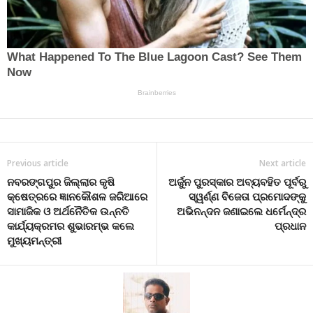
Previous article
Next article
ନବରଙ୍ଗପୁର ଜିଲ୍ଲାର କୃଷି
ଅର୍ଜୁନ ପୁରସ୍କାର ଅବ୍ୟବହିତ ପୂର୍ବରୁ
କ୍ଷେତ୍ରରେ ଜ୍ଞାନକୌଶଳ ଜରିଆରେ
ସ୍ୱର୍ଣ୍ଣ ବିଜେତା ପ୍ରମୋଦଙ୍କୁ
ସାମାଜିକ ଓ ଅର୍ଥନୈତିକ ଉନ୍ନତି
ଅଭିନନ୍ଦନ ଜଣାଇଲେ ଧର୍ମେନ୍ଦ୍ର
କାର୍ଯ୍ୟକ୍ରମର ଶୁଭାରମ୍ଭ କଲେ
ପ୍ରଧାନ
ମୁଖ୍ୟମନ୍ତ୍ରୀ