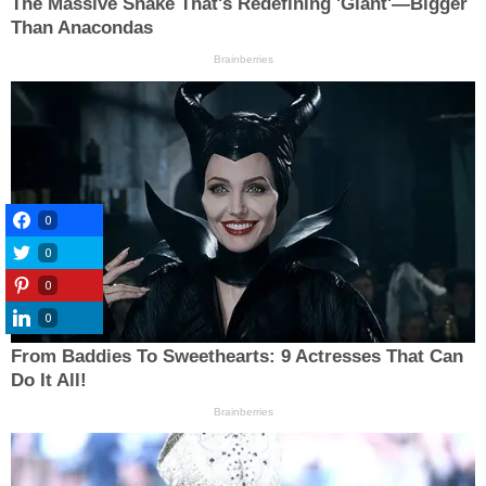
0
0
0
0