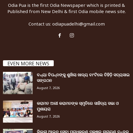
Odia Pua is the first Odia Newspaper which is printed &
Published from New Delhi & first Odia mobile news site.
Contact us:
odiapuadelhi@gmail.com
EVEN MORE NEWS
ବନ୍ୟା ବିପନ୍ନଙ୍କୁ ଶୁଖିଲା ଖାଦ୍ୟ ବାଂଟିଲେ ତିହିଡି଼ ସତ୍ୟସାଇ
ସଙ୍ଗଠନ
August 7, 2026
କରାମତ ଅଲୀ କରାମତଙ୍କ ସ୍ମୃତିରେ ସାହିତ୍ୟ ସଭା ଓ
ମୁଶାୟରା
August 7, 2026
ଜିଲ୍ଲା ଆଇନ ସେବା ପ୍ରାଧିକରଣ ପକ୍ଷରୁ ନାରାୟଣ ଚନ୍ଦ୍ର