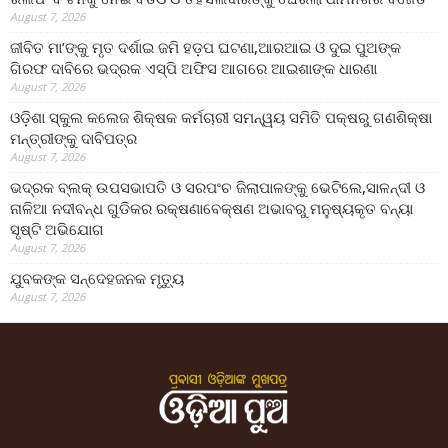
August 7, 2026
ଜୀବିତ ମା’ଙ୍କୁ ମୃତ ଦର୍ଶାଇ ଜମି ହଡ଼ପ ଘଟଣା,ଆରଆଇ ଓ ଦୁଇ ପୁଅଙ୍କ
ଗିରଫ ଦାବିରେ ଭଦ୍ରକ ଏସ୍‌ପି ଅଫିସ ଆଗରେ ଆଇଶାଙ୍କ ଧାରଣା
August 7, 2026
ଓଡ଼ିଶା ସ୍କୁଲ କଲେଜ ଶିକ୍ଷକ କର୍ମଚାରୀ ସମନ୍ୱୟ ସମିତି ପକ୍ଷରୁ ଗଣଶିକ୍ଷା
ମନ୍ତ୍ରୀଙ୍କୁ ଦାବିପତ୍ର
August 7, 2026
ଭଦ୍ରକ ବ୍ଲକ୍ ଉପସଭାପତି ଓ ସରପଂଚ ଜିଲାପାଳଙ୍କୁ ଭେଟିଲେ,ସାଳନ୍ଦୀ ଓ
ନାଳିଆ ନଦୀବନ୍ଧ ଗୁଡିକର ରକ୍ଷଣାବେକ୍ଷଣ ଅଭାବରୁ ମନୁଷ୍ୟକୃତ ବନ୍ୟା
ସୃଷ୍ଟି ଅଭିଯୋଗ
August 7, 2026
ଯୁବକଙ୍କ ସନ୍ଦେହଜନକ ମୃତ୍ୟୁ
August 7, 2026