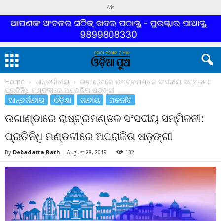
Ads
Home
ଆନ୍ତର୍ଜାତୀୟ
ଉଗାଣ୍ଡାରେ ରାଷ୍ଟ୍ରମଣ୍ଡଳ ସଂସଦୀୟ ସମ୍ମିଳନୀ:
ପ୍ରତିନିଧି ମଣ୍ଡଳୀରେ ଅପରାଜିତା ଷଡ଼ଙ୍ଗୀ
ଆନ୍ତର୍ଜାତୀୟ
ଓଡ଼ିଶା
ଜାତୀୟ
ରାଜନୀତି
ଉଗାଣ୍ଡାରେ ରାଷ୍ଟ୍ରମଣ୍ଡଳ ସଂସଦୀୟ ସମ୍ମିଳନୀ:
ପ୍ରତିନିଧି ମଣ୍ଡଳୀରେ ଅପରାଜିତା ଷଡ଼ଙ୍ଗୀ
By
Debadatta Rath
-
August 28, 2019
132