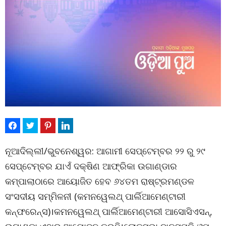
ନୂଆଦିଲ୍ଲୀ/ଭୁବନେଶ୍ୱର: ଆଗାମୀ ସେପ୍ଟେମ୍ବର ୨୨ ରୁ ୨୯
ସେପ୍ଟେମ୍ବର ଯାଏଁ ଦକ୍ଷିଣ ଆଫ୍ରିକା ଉଗାଣ୍ଡାର
କମ୍ପାଲାଠାରେ ଆୟୋଜିତ ହେବ ୬୪ତମ ରାଷ୍ଟ୍ରମଣ୍ଡଳ
ସଂସଦୀୟ ସମ୍ମିଳନୀ (କମନୱେଲଥ୍ ପାର୍ଲିଆମେଣ୍ଟାରୀ
କନ୍ଫରେନ୍ସ)।କମନୱେଲଥ୍ ପାର୍ଲିଆମେଣ୍ଟାରୀ ଆସୋସିଏସନ୍,