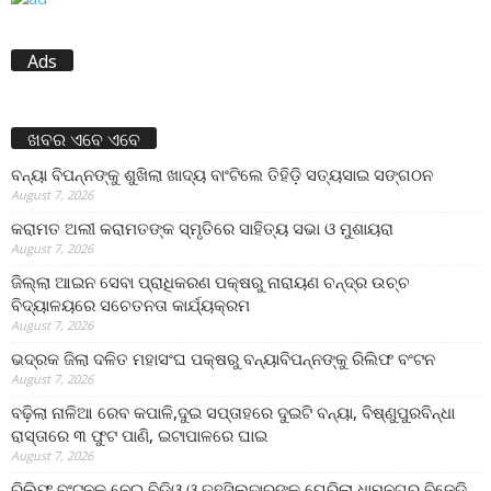
Ads
ଖବର ଏବେ ଏବେ
ବନ୍ୟା ବିପନ୍ନଙ୍କୁ ଶୁଖିଲା ଖାଦ୍ୟ ବାଂଟିଲେ ତିହିଡି଼ ସତ୍ୟସାଇ ସଙ୍ଗଠନ
August 7, 2026
କରାମତ ଅଲୀ କରାମତଙ୍କ ସ୍ମୃତିରେ ସାହିତ୍ୟ ସଭା ଓ ମୁଶାୟରା
August 7, 2026
ଜିଲ୍ଲା ଆଇନ ସେବା ପ୍ରାଧିକରଣ ପକ୍ଷରୁ ନାରାୟଣ ଚନ୍ଦ୍ର ଉଚ୍ଚ
ବିଦ୍ୟାଳୟରେ ସଚେତନତା କାର୍ଯ୍ୟକ୍ରମ
August 7, 2026
ଭଦ୍ରକ ଜିଲା ଦଳିତ ମହାସଂଘ ପକ୍ଷରୁ ବନ୍ୟାବିପନ୍ନଙ୍କୁ ରିଲିଫ ବଂଟନ
August 7, 2026
ବଢ଼ିଲା ନାଳିଆ ରେବ କପାଳି,ଦୁଇ ସପ୍ତାହରେ ଦୁଇଟି ବନ୍ୟା, ବିଷ୍ଣୁପୁରବିନ୍ଧା
ରାସ୍ତାରେ ୩ ଫୁଟ ପାଣି, ଇଟାପାଳରେ ଘାଇ
August 7, 2026
ରିଲିଫ ବଂଟନକୁ ନେଇ ବିଡିଓ ଓ ତହସିଲଦାରଙ୍କୁ ଘେରିଲା ଧାମନଗର ବିଜେଡି