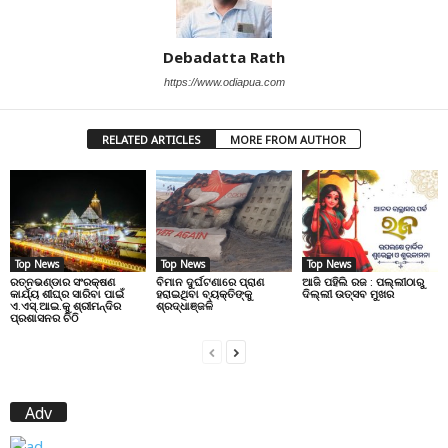
Debadatta Rath
https://www.odiapua.com
RELATED ARTICLES
MORE FROM AUTHOR
Top News
Top News
Top News
ରତ୍ନଭଣ୍ଡାର ସଂରକ୍ଷଣ
ବିମାନ ଦୁର୍ଘଟଣାରେ ପ୍ରାଣ
ଆଜି ପହିଲି ରଜ : ପଲ୍ଲୀଠାରୁ
କାର୍ଯ୍ୟ ଶୀଘ୍ର ସାରିବା ପାଇଁ
ହରାଇଥିବା ବ୍ୟକ୍ତିଙ୍କୁ
ଦିଲ୍ଲୀ ଉତ୍ସବ ମୁଖର
ଏ.ଏସ୍.ଆଇ.କୁ ଶ୍ରୀମନ୍ଦିର
ଶ୍ରଦ୍ଧାଞ୍ଜଳି
ପ୍ରଶାସନର ଚିଠି
Adv