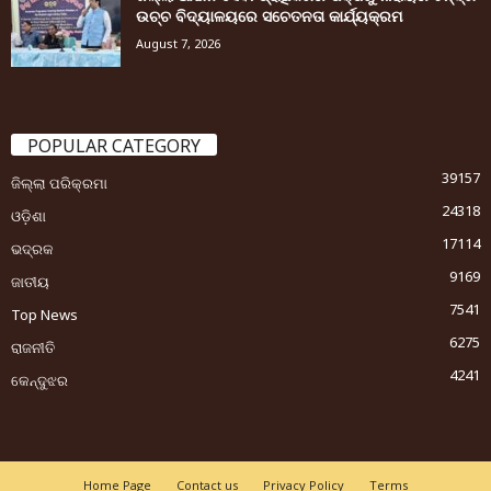
ଉଚ୍ଚ ବିଦ୍ୟାଳୟରେ ସଚେତନତା କାର୍ଯ୍ୟକ୍ରମ
August 7, 2026
POPULAR CATEGORY
39157
ଜିଲ୍ଲା ପରିକ୍ରମା
24318
ଓଡ଼ିଶା
17114
ଭଦ୍ରକ
9169
ଜାତୀୟ
7541
Top News
6275
ରାଜନୀତି
4241
କେନ୍ଦୁଝର
Home Page
Contact us
Privacy Policy
Terms