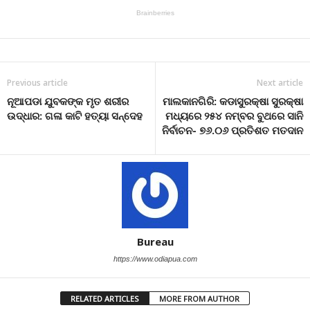
Previous article
Next article
ନୂଆପଡା ଯୁବକଙ୍କ ମୃତ ଶରୀର
ମାଲକାନଗିରି: କଡାସୁରକ୍ଷା ସୁରକ୍ଷା
ଉଦ୍ଧାର: ଗଳା କାଟି ହତ୍ୟା ସନ୍ଦେହ
ମଧ୍ୟରେ ୨୫୪ ନମ୍ବର ବୁଥରେ ସାନି
ନିର୍ବାଚନ- ୭୬.୦୬ ପ୍ରତିଶତ ମତଦାନ
Bureau
https://www.odiapua.com
RELATED ARTICLES
MORE FROM AUTHOR