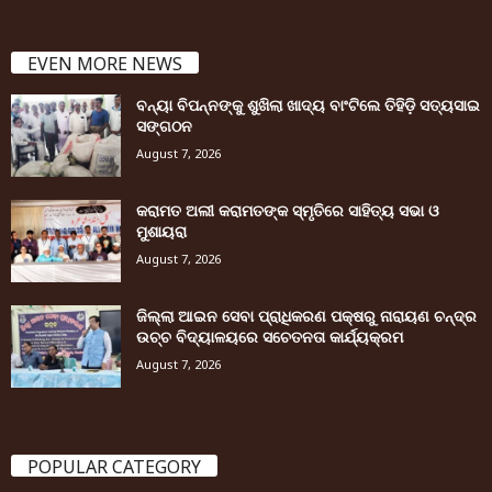
EVEN MORE NEWS
ବନ୍ୟା ବିପନ୍ନଙ୍କୁ ଶୁଖିଲା ଖାଦ୍ୟ ବାଂଟିଲେ ତିହିଡି଼ ସତ୍ୟସାଇ
ସଙ୍ଗଠନ
August 7, 2026
କରାମତ ଅଲୀ କରାମତଙ୍କ ସ୍ମୃତିରେ ସାହିତ୍ୟ ସଭା ଓ
ମୁଶାୟରା
August 7, 2026
ଜିଲ୍ଲା ଆଇନ ସେବା ପ୍ରାଧିକରଣ ପକ୍ଷରୁ ନାରାୟଣ ଚନ୍ଦ୍ର
ଉଚ୍ଚ ବିଦ୍ୟାଳୟରେ ସଚେତନତା କାର୍ଯ୍ୟକ୍ରମ
August 7, 2026
POPULAR CATEGORY