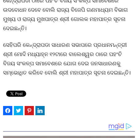
କେନ୍ଦ୍ରାପଡା ଠାରେ ପହଂଚି ବିଜୟ ସଂକଳ୍ପ ସମାବେଶରେ
ଉଦବୋଧନ ଦେବେ ବୋଲି ରାଜ୍ୟ ବିଜେପି ଗଣମାଧ୍ୟମ ବିଭାଗ
ମୁଖ୍ୟ ଓ ରାଜ୍ୟ ମୁଖପାତ୍ର ଶ୍ରୀ ଗୋଲକ ମହାପାତ୍ର ସୂଚନା
ଦେଇଛନ୍ତି।
ସେହିପରି କେନ୍ଦ୍ରାପଡା ସାଧାରଣ ସଭାପରେ ପ୍ରଧାନମନ୍ତ୍ରୀ
ଶ୍ରୀ ମୋଦି ମଧ୍ୟାହ୍ନ ୧୨ଟାରେ ବାଲେଶ୍ୱର ଠାରେ ପହଂଚି
ବିଜୟ ସଂକଳ୍ପ ସମାବେଶରେ ଯୋଗ ଦେଇ ଜନସାଧାରଣକୁ
ସମ୍ଭୋଧିତ କରିବେ ବୋଲି ଶ୍ରୀ ମହାପାତ୍ର ସୂଚନା ଦେଇଛନ୍ତି।