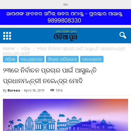
Ads
Home
ଓଡ଼ିଶା
୨୩ରେ ନିର୍ବାଚନ ପ୍ରଚାର ପାଇଁ ଆସୁଛନ୍ତି ପ୍ରଧାନମନ୍ତ୍ରୀ
ନରେନ୍ଦ୍ର ମୋଦି
ଓଡ଼ିଶା
କେନ୍ଦ୍ରାପଡ଼ା
ଜିଲ୍ଲା ପରିକ୍ରମା
ବାଲେଶ୍ବର
୨୩ରେ ନିର୍ବାଚନ ପ୍ରଚାର ପାଇଁ ଆସୁଛନ୍ତି
ପ୍ରଧାନମନ୍ତ୍ରୀ ନରେନ୍ଦ୍ର ମୋଦି
By
Bureau
-
April 18, 2019
1416