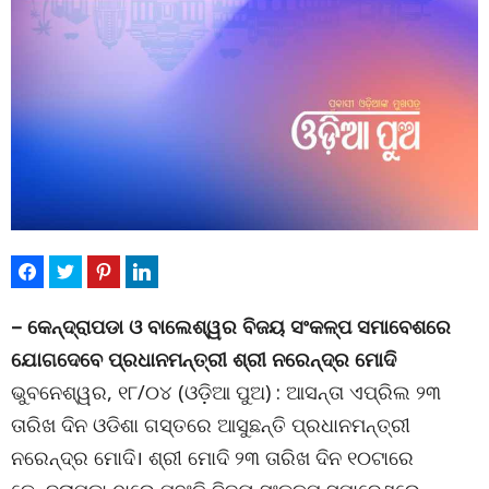
– କେନ୍ଦ୍ରାପଡା ଓ ବାଲେଶ୍ୱର ବିଜୟ ସଂକଳ୍ପ ସମାବେଶରେ
ଯୋଗଦେବେ ପ୍ରଧାନମନ୍ତ୍ରୀ ଶ୍ରୀ ନରେନ୍ଦ୍ର ମୋଦି
ଭୁବନେଶ୍ୱର, ୧୮/୦୪ (ଓଡ଼ିଆ ପୁଅ) : ଆସନ୍ତା ଏପ୍ରିଲ ୨୩
ତାରିଖ ଦିନ ଓଡିଶା ଗସ୍ତରେ ଆସୁଛନ୍ତି ପ୍ରଧାନମନ୍ତ୍ରୀ
ନରେନ୍ଦ୍ର ମୋଦି। ଶ୍ରୀ ମୋଦି ୨୩ ତାରିଖ ଦିନ ୧୦ଟାରେ