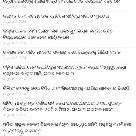
ବନ୍ୟା ବିପନ୍ନଙ୍କୁ ଶୁଖିଲା ଖାଦ୍ୟ ବାଂଟିଲେ ତିହିଡି଼ ସତ୍ୟସାଇ ସଙ୍ଗଠନ
August 7, 2026
କରାମତ ଅଲୀ କରାମତଙ୍କ ସ୍ମୃତିରେ ସାହିତ୍ୟ ସଭା ଓ ମୁଶାୟରା
August 7, 2026
ଜିଲ୍ଲା ଆଇନ ସେବା ପ୍ରାଧିକରଣ ପକ୍ଷରୁ ନାରାୟଣ ଚନ୍ଦ୍ର ଉଚ୍ଚ
ବିଦ୍ୟାଳୟରେ ସଚେତନତା କାର୍ଯ୍ୟକ୍ରମ
August 7, 2026
ଭଦ୍ରକ ଜିଲା ଦଳିତ ମହାସଂଘ ପକ୍ଷରୁ ବନ୍ୟାବିପନ୍ନଙ୍କୁ ରିଲିଫ ବଂଟନ
August 7, 2026
ବଢ଼ିଲା ନାଳିଆ ରେବ କପାଳି,ଦୁଇ ସପ୍ତାହରେ ଦୁଇଟି ବନ୍ୟା, ବିଷ୍ଣୁପୁରବିନ୍ଧା
ରାସ୍ତାରେ ୩ ଫୁଟ ପାଣି, ଇଟାପାଳରେ ଘାଇ
August 7, 2026
ରିଲିଫ ବଂଟନକୁ ନେଇ ବିଡିଓ ଓ ତହସିଲଦାରଙ୍କୁ ଘେରିଲା ଧାମନଗର ବିଜେଡି
August 7, 2026
ଜୀବିତ ମା’ଙ୍କୁ ମୃତ ଦର୍ଶାଇ ଜମି ହଡ଼ପ ଘଟଣା,ଆରଆଇ ଓ ଦୁଇ ପୁଅଙ୍କ
ଗିରଫ ଦାବିରେ ଭଦ୍ରକ ଏସ୍‌ପି ଅଫିସ ଆଗରେ ଆଇଶାଙ୍କ ଧାରଣା
August 7, 2026
ଓଡ଼ିଶା ସ୍କୁଲ କଲେଜ ଶିକ୍ଷକ କର୍ମଚାରୀ ସମନ୍ୱୟ ସମିତି ପକ୍ଷରୁ ଗଣଶିକ୍ଷା
ମନ୍ତ୍ରୀଙ୍କୁ ଦାବିପତ୍ର