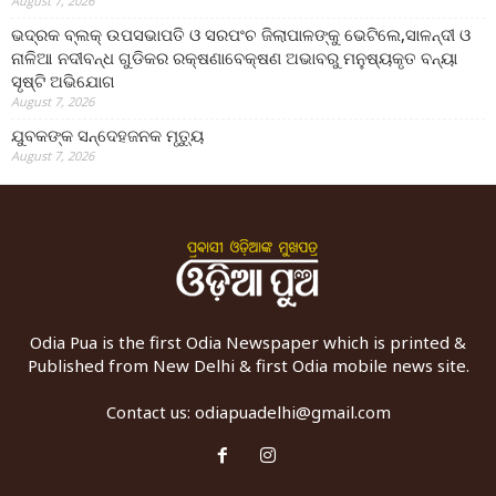
August 7, 2026
ଭଦ୍ରକ ବ୍ଲକ୍ ଉପସଭାପତି ଓ ସରପଂଚ ଜିଲାପାଳଙ୍କୁ ଭେଟିଲେ,ସାଳନ୍ଦୀ ଓ
ନାଳିଆ ନଦୀବନ୍ଧ ଗୁଡିକର ରକ୍ଷଣାବେକ୍ଷଣ ଅଭାବରୁ ମନୁଷ୍ୟକୃତ ବନ୍ୟା
ସୃଷ୍ଟି ଅଭିଯୋଗ
August 7, 2026
ଯୁବକଙ୍କ ସନ୍ଦେହଜନକ ମୃତ୍ୟୁ
August 7, 2026
Odia Pua is the first Odia Newspaper which is printed &
Published from New Delhi & first Odia mobile news site.
Contact us:
odiapuadelhi@gmail.com