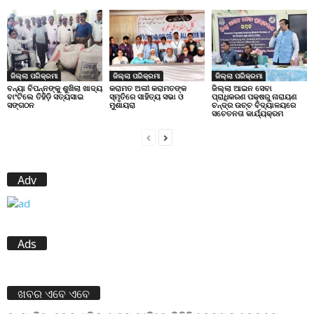
ଜିଲ୍ଲା ପରିକ୍ରମା
ଜିଲ୍ଲା ପରିକ୍ରମା
ଜିଲ୍ଲା ପରିକ୍ରମା
ବନ୍ୟା ବିପନ୍ନଙ୍କୁ ଶୁଖିଲା ଖାଦ୍ୟ
କରାମତ ଅଲୀ କରାମତଙ୍କ
ଜିଲ୍ଲା ଆଇନ ସେବା
ବାଂଟିଲେ ତିହିଡି଼ ସତ୍ୟସାଇ
ସ୍ମୃତିରେ ସାହିତ୍ୟ ସଭା ଓ
ପ୍ରାଧିକରଣ ପକ୍ଷରୁ ନାରାୟଣ
ସଙ୍ଗଠନ
ମୁଶାୟରା
ଚନ୍ଦ୍ର ଉଚ୍ଚ ବିଦ୍ୟାଳୟରେ
ସଚେତନତା କାର୍ଯ୍ୟକ୍ରମ
Adv
Ads
ଖବର ଏବେ ଏବେ