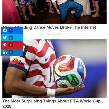
0
0
0
0