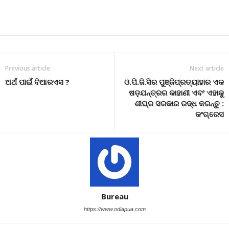
Previous article
Next article
ଅର୍ଥ ପାଇଁ ବିଆରଏସ ?
ଓ.ପି.ଜି.ସିର ପୁଞ୍ଜିପ୍ରତ୍ୟାହାର ଏକ
ଷଡ଼ଯନ୍ତ୍ରର କାହାଣୀ ଏବଂ ଏହାକୁ
ଶୀଘ୍ର ସରକାର ରଦ୍ଧ କରନ୍ତୁ :
କଂଗ୍ରେସ
Bureau
https://www.odiapua.com