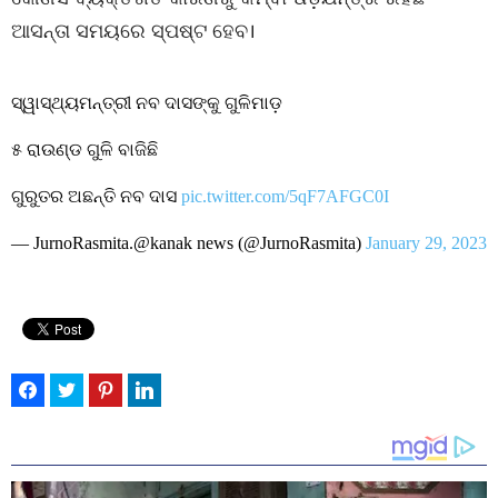
ଆସନ୍ତା ସମୟରେ ସ୍ପଷ୍ଟ ହେବ।
ସ୍ୱାସ୍ଥ୍ୟମନ୍ତ୍ରୀ ନବ ଦାସଙ୍କୁ ଗୁଳିମାଡ଼
୫ ରାଉଣ୍ଡ ଗୁଳି ବାଜିଛି
ଗୁରୁତର ଅଛନ୍ତି ନବ ଦାସ
pic.twitter.com/5qF7AFGC0I
— JurnoRasmita.@kanak news (@JurnoRasmita)
January 29, 2023