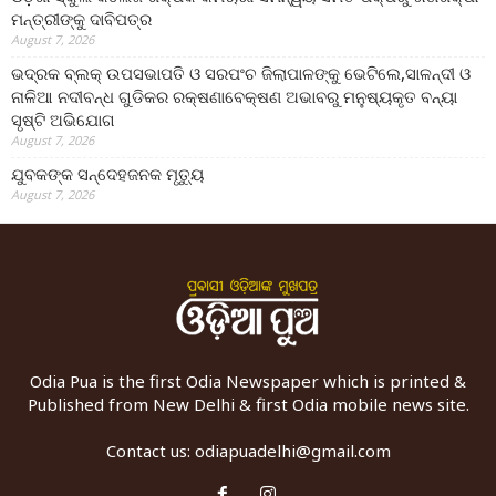
ମନ୍ତ୍ରୀଙ୍କୁ ଦାବିପତ୍ର
August 7, 2026
ଭଦ୍ରକ ବ୍ଲକ୍ ଉପସଭାପତି ଓ ସରପଂଚ ଜିଲାପାଳଙ୍କୁ ଭେଟିଲେ,ସାଳନ୍ଦୀ ଓ
ନାଳିଆ ନଦୀବନ୍ଧ ଗୁଡିକର ରକ୍ଷଣାବେକ୍ଷଣ ଅଭାବରୁ ମନୁଷ୍ୟକୃତ ବନ୍ୟା
ସୃଷ୍ଟି ଅଭିଯୋଗ
August 7, 2026
ଯୁବକଙ୍କ ସନ୍ଦେହଜନକ ମୃତ୍ୟୁ
August 7, 2026
Odia Pua is the first Odia Newspaper which is printed &
Published from New Delhi & first Odia mobile news site.
Contact us:
odiapuadelhi@gmail.com