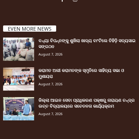
EVEN MORE NEWS
ବନ୍ୟା ବିପନ୍ନଙ୍କୁ ଶୁଖିଲା ଖାଦ୍ୟ ବାଂଟିଲେ ତିହିଡି଼ ସତ୍ୟସାଇ
ସଙ୍ଗଠନ
August 7, 2026
କରାମତ ଅଲୀ କରାମତଙ୍କ ସ୍ମୃତିରେ ସାହିତ୍ୟ ସଭା ଓ
ମୁଶାୟରା
August 7, 2026
ଜିଲ୍ଲା ଆଇନ ସେବା ପ୍ରାଧିକରଣ ପକ୍ଷରୁ ନାରାୟଣ ଚନ୍ଦ୍ର
ଉଚ୍ଚ ବିଦ୍ୟାଳୟରେ ସଚେତନତା କାର୍ଯ୍ୟକ୍ରମ
August 7, 2026