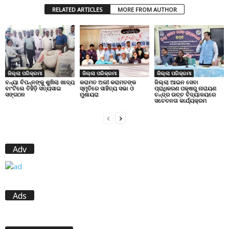
RELATED ARTICLES
MORE FROM AUTHOR
ଜିଲ୍ଲା ପରିକ୍ରମା
ଜିଲ୍ଲା ପରିକ୍ରମା
ଜିଲ୍ଲା ପରିକ୍ରମା
ବନ୍ୟା ବିପନ୍ନଙ୍କୁ ଶୁଖିଲା ଖାଦ୍ୟ
କରାମତ ଅଲୀ କରାମତଙ୍କ
ଜିଲ୍ଲା ଆଇନ ସେବା
ବାଂଟିଲେ ତିହିଡି଼ ସତ୍ୟସାଇ
ସ୍ମୃତିରେ ସାହିତ୍ୟ ସଭା ଓ
ପ୍ରାଧିକରଣ ପକ୍ଷରୁ ନାରାୟଣ
ସଙ୍ଗଠନ
ମୁଶାୟରା
ଚନ୍ଦ୍ର ଉଚ୍ଚ ବିଦ୍ୟାଳୟରେ
ସଚେତନତା କାର୍ଯ୍ୟକ୍ରମ
Adv
Ads