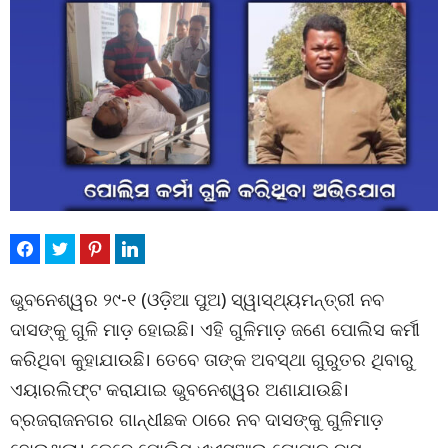
ଭୁବନେଶ୍ୱର ୨୯-୧ (ଓଡ଼ିଆ ପୁଅ) ସ୍ୱାସ୍ଥ୍ୟମନ୍ତ୍ରୀ ନବ
ଦାସଙ୍କୁ ଗୁଳି ମାଡ଼ ହୋଇଛି। ଏହି ଗୁଳିମାଡ଼ ଜଣେ ପୋଲିସ କର୍ମୀ
କରିଥିବା କୁହାଯାଉଛି। ତେବେ ତାଙ୍କ ଅବସ୍ଥା ଗୁରୁତର ଥିବାରୁ
ଏୟାରଲିଫ୍ଟ କରାଯାଇ ଭୁବନେଶ୍ୱର ଅଣାଯାଉଛି।
ବ୍ରଜରାଜନଗର ଗାନ୍ଧୀଛକ ଠାରେ ନବ ଦାସଙ୍କୁ ଗୁଳିମାଡ଼