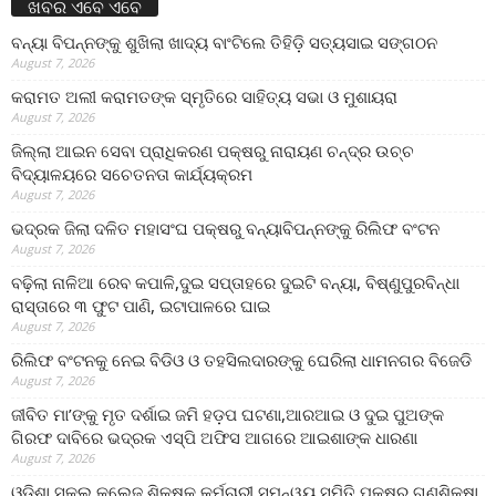
ଖବର ଏବେ ଏବେ
ବନ୍ୟା ବିପନ୍ନଙ୍କୁ ଶୁଖିଲା ଖାଦ୍ୟ ବାଂଟିଲେ ତିହିଡି଼ ସତ୍ୟସାଇ ସଙ୍ଗଠନ
August 7, 2026
କରାମତ ଅଲୀ କରାମତଙ୍କ ସ୍ମୃତିରେ ସାହିତ୍ୟ ସଭା ଓ ମୁଶାୟରା
August 7, 2026
ଜିଲ୍ଲା ଆଇନ ସେବା ପ୍ରାଧିକରଣ ପକ୍ଷରୁ ନାରାୟଣ ଚନ୍ଦ୍ର ଉଚ୍ଚ
ବିଦ୍ୟାଳୟରେ ସଚେତନତା କାର୍ଯ୍ୟକ୍ରମ
August 7, 2026
ଭଦ୍ରକ ଜିଲା ଦଳିତ ମହାସଂଘ ପକ୍ଷରୁ ବନ୍ୟାବିପନ୍ନଙ୍କୁ ରିଲିଫ ବଂଟନ
August 7, 2026
ବଢ଼ିଲା ନାଳିଆ ରେବ କପାଳି,ଦୁଇ ସପ୍ତାହରେ ଦୁଇଟି ବନ୍ୟା, ବିଷ୍ଣୁପୁରବିନ୍ଧା
ରାସ୍ତାରେ ୩ ଫୁଟ ପାଣି, ଇଟାପାଳରେ ଘାଇ
August 7, 2026
ରିଲିଫ ବଂଟନକୁ ନେଇ ବିଡିଓ ଓ ତହସିଲଦାରଙ୍କୁ ଘେରିଲା ଧାମନଗର ବିଜେଡି
August 7, 2026
ଜୀବିତ ମା’ଙ୍କୁ ମୃତ ଦର୍ଶାଇ ଜମି ହଡ଼ପ ଘଟଣା,ଆରଆଇ ଓ ଦୁଇ ପୁଅଙ୍କ
ଗିରଫ ଦାବିରେ ଭଦ୍ରକ ଏସ୍‌ପି ଅଫିସ ଆଗରେ ଆଇଶାଙ୍କ ଧାରଣା
August 7, 2026
ଓଡ଼ିଶା ସ୍କୁଲ କଲେଜ ଶିକ୍ଷକ କର୍ମଚାରୀ ସମନ୍ୱୟ ସମିତି ପକ୍ଷରୁ ଗଣଶିକ୍ଷା