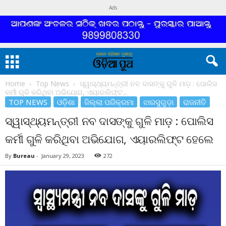
Ads
Home
Top News
ସ୍ୱାସ୍ଥ୍ୟମନ୍ତ୍ରୀ ନବ ଦାସଙ୍କୁ ଗୁଳି ମାଡ଼ : ପୋଲିସ
କର୍ମୀ ଗୁଳି କରିଥିବା ଅଭିଯୋଗ, ଏୟାରଲିଫ୍ଟ...
TOP NEWS
ଓଡ଼ିଶା
ଜିଲ୍ଲା ପରିକ୍ରମା
ଝାରସୁଗୁଡ଼ା
ରାଜନୀତି
ସ୍ୱାସ୍ଥ୍ୟମନ୍ତ୍ରୀ ନବ ଦାସଙ୍କୁ ଗୁଳି ମାଡ଼ : ପୋଲିସ
କର୍ମୀ ଗୁଳି କରିଥିବା ଅଭିଯୋଗ, ଏୟାରଲିଫ୍ଟ ହେଲେ
By
Bureau
-
January 29, 2023
272