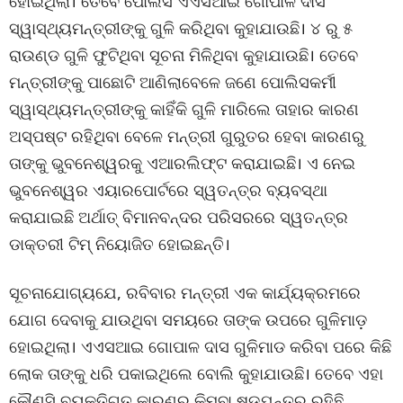
ହୋଇଥିଲା। ତେବେ ପୋଲିସ ଏଏସଆଇ ଗୋପାଳ ଦାସ
ସ୍ୱାସ୍ଥ୍ୟମନ୍ତ୍ରୀଙ୍କୁ ଗୁଳି କରିଥିବା କୁହାଯାଉଛି। ୪ ରୁ ୫
ରାଉଣ୍ଡ ଗୁଳି ଫୁଟିଥିବା ସୂଚନା ମିଳିଥିବା କୁହାଯାଉଛି। ତେବେ
ମନ୍ତ୍ରୀଙ୍କୁ ପାଛୋଟି ଆଣିଲାବେଳେ ଜଣେ ପୋଲିସକର୍ମୀ
ସ୍ୱାସ୍ଥ୍ୟମନ୍ତ୍ରୀଙ୍କୁ କାହିଁକି ଗୁଳି ମାରିଲେ ତାହାର କାରଣ
ଅସ୍ପଷ୍ଟ ରହିଥିବା ବେଳେ ମନ୍ତ୍ରୀ ଗୁରୁତର ହେବା କାରଣରୁ
ତାଙ୍କୁ ଭୁବନେଶ୍ୱରକୁ ଏଆରଲିଫ୍ଟ କରାଯାଇଛି। ଏ ନେଇ
ଭୁବନେଶ୍ୱର ଏୟାରପୋର୍ଟରେ ସ୍ୱତନ୍ତ୍ର ବ୍ୟବସ୍ଥା
କରାଯାଇଛି ଅର୍ଥାତ୍ ବିମାନବନ୍ଦର ପରିସରରେ ସ୍ୱତନ୍ତ୍ର
ଡାକ୍ତରୀ ଟିମ୍ ନିୟୋଜିତ ହୋଇଛନ୍ତି।
ସୂଚନାଯୋଗ୍ୟଯେ, ରବିବାର ମନ୍ତ୍ରୀ ଏକ କାର୍ଯ୍ୟକ୍ରମରେ
ଯୋଗ ଦେବାକୁ ଯାଉଥିବା ସମୟରେ ତାଙ୍କ ଉପରେ ଗୁଳିମାଡ଼
ହୋଇଥିଲା। ଏଏସଆଇ ଗୋପାଳ ଦାସ ଗୁଳିମାଡ କରିବା ପରେ କିଛି
ଲୋକ ତାଙ୍କୁ ଧରି ପକାଇଥିଲେ ବୋଲି କୁହାଯାଉଛି। ତେବେ ଏହା
କୌଣସି ବ୍ୟକ୍ତିଗତ କାରଣରୁ କିମ୍ବା ଷଡ଼ଯନ୍ତ୍ର ରହିଛି