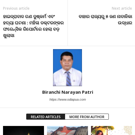
Previous article
Next article
ହାଇଦ୍ରାବାଦ ଗଣ ଦୁଷ୍କର୍ମ ଏବଂ
ବାହାର ରାଜ୍ୟରୁ ୫ ଜଣ ନାବାଳିକା
ହତ୍ୟା ଘଟଣା : ମହିଳା ଡକ୍ଟରଙ୍କର
ଉଦ୍ଧାର
ଫରେନ୍ସିକ ରିପୋର୍ଟରେ ହେଲା ବଡ଼
ଖୁଲାସା
Biranchi Narayan Patri
https://www.odiapua.com
RELATED ARTICLES
MORE FROM AUTHOR