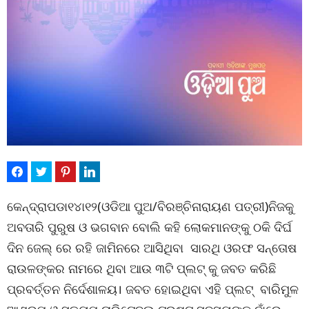
କେନ୍ଦ୍ରାପଡା୧୪ା୧୨(ଓଡିଆ ପୁଅ/ବିରଞ୍ଚିନାରାୟଣ ପତ୍ରୀ)ନିଜକୁ
ଅବତାରି ପୁରୁଷ ଓ ଭଗବାନ ବୋଲି କହି ଲୋକମାନଙ୍କୁ ଠକି ଦିର୍ଘ
ଦିନ ଜେଲ୍ ରେ ରହି ଜାମିନରେ ଆସିଥିବା ସାରଥି ଓରଫ ସନ୍ତୋଷ
ରାଉଳଙ୍କର ନାମରେ ଥିବା ଆଉ ୩ଟି ପ୍ଲଟ୍ କୁ ଜବତ କରିଛି
ପ୍ରବର୍ତ୍ତନ ନିର୍ଦେଶାଳୟ। ଜବତ ହୋଇଥିବା ଏହି ପ୍ଲଟ୍ ବାରିମୁଳ