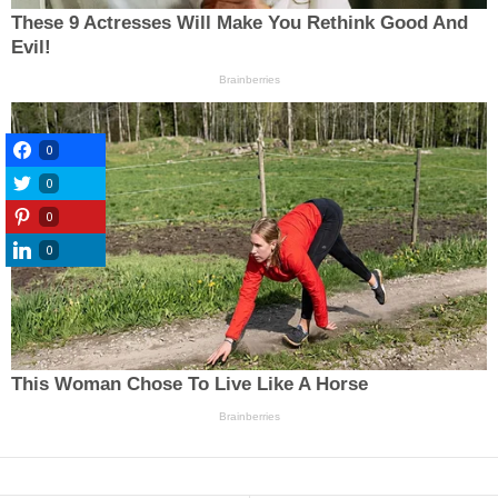
0
0
0
0