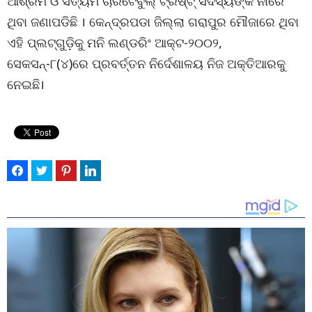
ଆଶ୍ରମ ଓ ସତ୍ୟମ ଚାରିଟେବୁଲ୍ ଟ୍ରଷ୍ଟ୍ ସଦସ୍ୟଙ୍କ ନାଁରେ
ଥିବା ଜଣାପଡିଛି । କେନ୍ଦ୍ରପଡା ଜିଲ୍ଲା ଗରାପୁର ‌ମୌଜାରେ ଥିବା
ଏହି ପ୍ଲଟ୍‌ଗୁଡ଼ିକୁ ମନି ଲଣ୍ଡରିଂ ଆକ୍ଟ-୨୦୦୨,
ସେକସନ୍‌-୮(୪)ରେ ପ୍ରବର୍ତ୍ତନ ନିର୍ଦେଶାଳୟ ନିଜ ଅକ୍ତିଆରକୁ
ନେଇଛି।