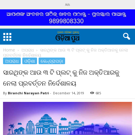
Ads
Home
ଅପରାଧ
ସାରଥିଙ୍କ ଆଉ ୩ ଟି ପ୍ଲଟ୍ କୁ ନିଜ ଅକ୍ତିଆରକୁ ନେଲା
ପ୍ରବର୍ତ୍ତନ ନିର୍ଦେଶାଳୟ
ଅପରାଧ
ଓଡ଼ିଶା
କେନ୍ଦ୍ରାପଡ଼ା
ସାରଥିଙ୍କ ଆଉ ୩ ଟି ପ୍ଲଟ୍ କୁ ନିଜ ଅକ୍ତିଆରକୁ
ନେଲା ପ୍ରବର୍ତ୍ତନ ନିର୍ଦେଶାଳୟ
By
Biranchi Narayan Patri
-
December 14, 2019
685