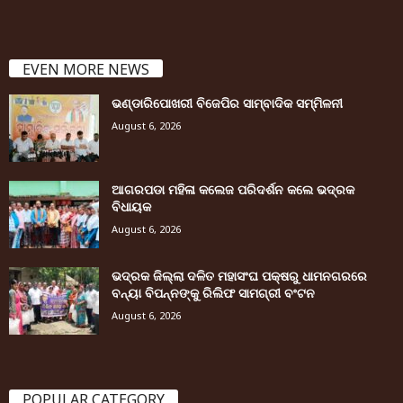
EVEN MORE NEWS
ଭଣ୍ଡାରିପୋଖରୀ ବିଜେପିର ସାମ୍ବାଦିକ ସମ୍ମିଳନୀ
August 6, 2026
ଆଗରପଡା ମହିଳା କଲେଜ ପରିଦର୍ଶନ କଲେ ଭଦ୍ରକ
ବିଧାୟକ
August 6, 2026
ଭଦ୍ରକ ଜିଲ୍ଲା ଦଳିତ ମହାସଂଘ ପକ୍ଷରୁ ଧାମନଗରରେ
ବନ୍ୟା ବିପନ୍ନଙ୍କୁ ରିଲିଫ ସାମଗ୍ରୀ ବଂଟନ
August 6, 2026
POPULAR CATEGORY