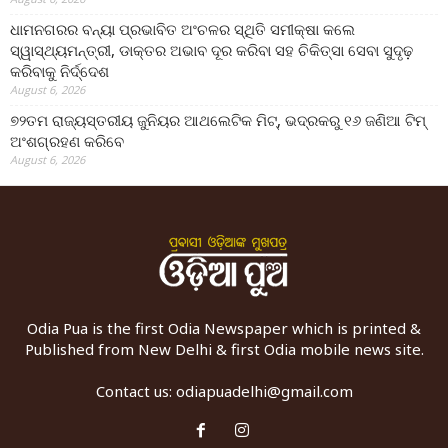
ଧାମନଗରର ବନ୍ୟା ପ୍ରଭାବିତ ଅଂଚଳର ସ୍ଥିତି ସମୀକ୍ଷା କଲେ
ସ୍ୱାସ୍ଥ୍ୟମନ୍ତ୍ରୀ, ଡାକ୍ତର ଅଭାବ ଦୂର କରିବା ସହ ଚିକିତ୍ସା ସେବା ସୁଦୃଢ଼
କରିବାକୁ ନିର୍ଦ୍ଦେଶ
August 6, 2026
୭୨ତମ ରାଜ୍ୟସ୍ତରୀୟ ଜୁନିୟର ଆଥଲେଟିକ ମିଟ୍‌, ଭଦ୍ରକରୁ ୧୬ ଜଣିଆ ଟିମ୍
ଅଂଶଗ୍ରହଣ କରିବେ
August 6, 2026
Odia Pua is the first Odia Newspaper which is printed &
Published from New Delhi & first Odia mobile news site.
Contact us:
odiapuadelhi@gmail.com