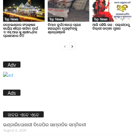
Top News
Top News
Top News
ରତ୍ନଭଣ୍ଡାର ସଂରକ୍ଷଣ
ବିମାନ ଦୁର୍ଘଟଣାରେ ପ୍ରାଣ
ଆଜି ପହିଲି ରଜ : ପଲ୍ଲୀଠାରୁ
କାର୍ଯ୍ୟ ଶୀଘ୍ର ସାରିବା ପାଇଁ
ହରାଇଥିବା ବ୍ୟକ୍ତିଙ୍କୁ
ଦିଲ୍ଲୀ ଉତ୍ସବ ମୁଖର
ଏ.ଏସ୍.ଆଇ.କୁ ଶ୍ରୀମନ୍ଦିର
ଶ୍ରଦ୍ଧାଞ୍ଜଳି
ପ୍ରଶାସନର ଚିଠି
Adv
Ads
ଖବର ଏବେ ଏବେ
ଭଣ୍ଡାରିପୋଖରୀ ବିଜେପିର ସାମ୍ବାଦିକ ସମ୍ମିଳନୀ
August 6, 2026