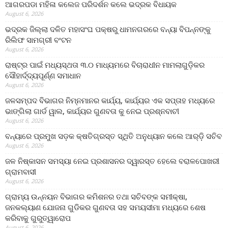
ଆଗରପଡା ମହିଳା କଲେଜ ପରିଦର୍ଶନ କଲେ ଭଦ୍ରକ ବିଧାୟକ
August 6, 2026
ଭଦ୍ରକ ଜିଲ୍ଲା ଦଳିତ ମହାସଂଘ ପକ୍ଷରୁ ଧାମନଗରରେ ବନ୍ୟା ବିପନ୍ନଙ୍କୁ
ରିଲିଫ ସାମଗ୍ରୀ ବଂଟନ
August 6, 2026
ରାଷ୍ଟ୍ର ପାଇଁ ମଧ୍ୟସ୍ଥତା ୩.୦ ମାଧ୍ୟମରେ ବିଚାରାଧୀନ ମାମଲାଗୁଡ଼ିକର
ସୌହାର୍ଦ୍ଦ୍ୟପୂର୍ଣ୍ଣ ସମାଧାନ
August 6, 2026
ଜଳସମ୍ପଦ ବିଭାଗର ନିମ୍ନମାନର କାର୍ଯ୍ୟ, କାର୍ଯ୍ୟର ଏକ ସପ୍ତାହ ମଧ୍ୟରେ
ଭାଙ୍ଗିଲା ଗାର୍ଡ ୱାଲ, କାର୍ଯ୍ୟର ଗୁଣବତା କୁ ନେଇ ପ୍ରଶ୍ନବାଚୀ
August 6, 2026
ବନ୍ୟାରେ ପ୍ରମୁଖ ସଡ଼କ କ୍ଷତିଗ୍ରସ୍ତ ସ୍ଥିତି ଅନୁଧ୍ୟାନ କଲେ ଆର୍‌ଡ଼ି ସଚିବ
August 6, 2026
ଜଳ ନିଷ୍କାସନ ସମସ୍ୟା ନେଇ ପ୍ରଶାସନର ଦ୍ୱାରସ୍ତ ହେଲେ ବରାଳପୋଖରୀ
ଗ୍ରାମବାସୀ
August 6, 2026
ଗ୍ରାମ୍ୟ ଉନ୍ନୟନ ବିଭାଗର କମିଶନର ତଥା ସଚିବଙ୍କ ସମୀକ୍ଷା,
ଜନକଲ୍ୟାଣ ଯୋଜନା ଗୁଡିକର ଗୁଣବତା ସହ ସମୟସୀମା ମଧ୍ୟରେ ଶେଷ
କରିବାକୁ ଗୁରୁତ୍ୱାରୋପ
August 6, 2026