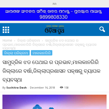
Ads
Home
ଜିଲ୍ଲା ପରିକ୍ରମା
ସାମୁଦ୍ରିକ ଝଡ ପେଥାଇ ର
ପ୍ରଭାବ,ମାଲକାନଗିରି ଜିଲ୍ଲାରେ ବର୍ଷା,ଜିଲ୍ଲାପ୍ରଶାସନ ପକ୍ଷରୁ ବ୍ୟାପକ
ବ୍ୟବସ୍ଥା
ଜିଲ୍ଲା ପରିକ୍ରମା
ମାଲକାନଗିରି
ସାମୁଦ୍ରିକ ଝଡ ପେଥାଇ ର ପ୍ରଭାବ,ମାଲକାନଗିରି
ଜିଲ୍ଲାରେ ବର୍ଷା,ଜିଲ୍ଲାପ୍ରଶାସନ ପକ୍ଷରୁ ବ୍ୟାପକ
ବ୍ୟବସ୍ଥା
By
Suchitra Dash
-
December 16, 2018
158