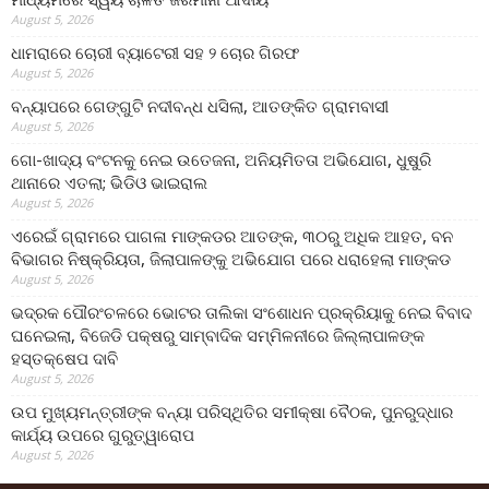
August 5, 2026
ଧାମରାରେ ଚୋରୀ ବ୍ୟାଟେରୀ ସହ ୨ ଚୋର ଗିରଫ
August 5, 2026
ବନ୍ୟାପରେ ଗେଙ୍ଗୁଟି ନଦୀବନ୍ଧ ଧସିଲା, ଆତଙ୍କିତ ଗ୍ରାମବାସୀ
August 5, 2026
ଗୋ-ଖାଦ୍ୟ ବଂଟନକୁ ନେଇ ଉତେଜନା, ଅନିୟମିତତା ଅଭିଯୋଗ, ଧୁଷୁରି
ଥାନାରେ ଏତଲା; ଭିଡିଓ ଭାଇରାଲ
August 5, 2026
ଏରେଇଁ ଗ୍ରାମରେ ପାଗଳା ମାଙ୍କଡର ଆତଙ୍କ, ୩୦ରୁ ଅଧିକ ଆହତ, ବନ
ବିଭାଗର ନିଷ୍କ୍ରିୟତା, ଜିଲାପାଳଙ୍କୁ ଅଭିଯୋଗ ପରେ ଧରାହେଲା ମାଙ୍କଡ
August 5, 2026
ଭଦ୍ରକ ପୌରଂଚଳରେ ଭୋଟର ତାଲିକା ସଂଶୋଧନ ପ୍ରକ୍ରିୟାକୁ ନେଇ ବିବାଦ
ଘନେଇଲା, ବିଜେଡି ପକ୍ଷରୁ ସାମ୍ବାଦିକ ସମ୍ମିଳନୀରେ ଜିଲ୍ଲାପାଳଙ୍କ
ହସ୍ତକ୍ଷେପ ଦାବି
August 5, 2026
ଉପ ମୁଖ୍ୟମନ୍ତ୍ରୀଙ୍କ ବନ୍ୟା ପରିସ୍ଥିତିର ସମୀକ୍ଷା ବୈଠକ, ପୁନରୁଦ୍ଧାର
କାର୍ଯ୍ୟ ଉପରେ ଗୁରୁତ୍ୱାରୋପ
August 5, 2026