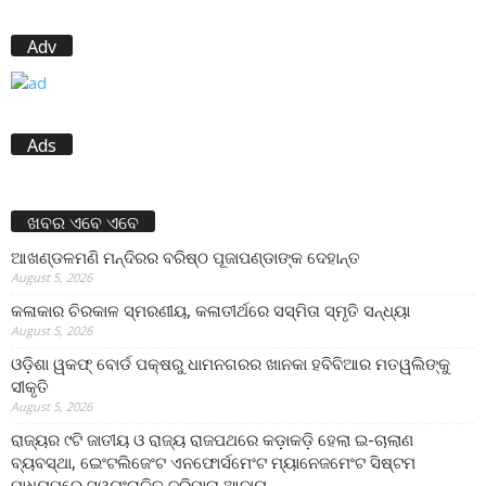
Adv
Ads
ଖବର ଏବେ ଏବେ
ଆଖଣ୍ଡଳମଣି ମନ୍ଦିରର ବରିଷ୍ଠ ପୂଜାପଣ୍ଡାଙ୍କ ଦେହାନ୍ତ
August 5, 2026
କଳାକାର ଚିରକାଳ ସ୍ମରଣୀୟ, କଳାତୀର୍ଥରେ ସସ୍ମିତା ସ୍ମୃତି ସନ୍ଧ୍ୟା
August 5, 2026
ଓଡ଼ିଶା ୱକଫ୍ ବୋର୍ଡ ପକ୍ଷରୁ ଧାମନଗରର ଖାନକା ହବିବିଆର ମତୱଲିଙ୍କୁ
ସୀକୃତି
August 5, 2026
ରାଜ୍ୟର ୯ଟି ଜାତୀୟ ଓ ରାଜ୍ୟ ରାଜପଥରେ କଡ଼ାକଡ଼ି ହେଲା ଇ-ଚାଲାଣ
ବ୍ୟବସ୍ଥା, ଇେଂଟଲିଜେଂଟ ଏନଫୋର୍ସମେଂଟ ମ୍ୟାନେଜମେଂଟ ସିଷ୍ଟମ
ମାଧ୍ୟମରେ ସ୍ୱୟଂଚାଳିତ ଜରିମାନା ଆଦାୟ