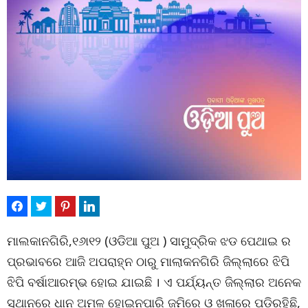
ମାଲକାନଗିରି,୧୬ା୧୨ (ଓଡିଆ ପୁଅ ) ସାମୁଦ୍ରିକ ଝଡ ପେଥାଇ ର
ପ୍ରଭାବରେ ଆଜି ଅପରାହ୍ନ ଠାରୁ ମାଲାକନଗିରି ଜିଲ୍ଲାରେ ଝିପି
ଝିପି ବର୍ଷାଆରମ୍ଭ ହୋଇ ଯାଇଛି । ଏ ପର୍ଯ୍ୟନ୍ତ ଜିଲ୍ଲାର ଅନେକ
ସ୍ଥାନରେ ଧାନ ଅମଳ ହୋଇନପାରି ଜମିରେ ଓ ଖଳାରେ ପଡିରହିଛି,