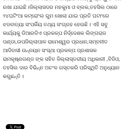
ରଖା ଯାଇଛି ।ଜିଲ୍ଲାସଦର ମହକୁମା ଓ ବ୍ଲକ,ତହସିଲ ଠାରେ
୨୪ଘଟିଂଆ କଟ୍ରୋଂଲ ରୁମ ଖୋଲା ଯାଇ ପ୍ରତି ଘଟାଂରେ
ଝଡବାତ୍ୟା ସଂପର୍କିୟ ତଥ୍ୟ ସଂଗ୍ରହ ହେଉଛି । ଏହି ସବୁ
କାର୍ଯ୍ୟକୁ ଡିଆରଡିଏ ପ୍ରକଳ୍ପ ନିର୍ଦ୍ଦେଶକ ଲିଙ୍ଗରାଜ
ପଣ୍ଡା,ଉପଜିଲ୍ଲାପାଳ ରାମେଶ୍ୱର ପ୍ରଧାନ,ସମ୍ବନୀତ
ଆଦିବାସୀ ଉନ୍ନୟନ ସଂସ୍ଥା ପ୍ରକଳ୍ପ ପ୍ରଶାସକ
ରାମକୃଷ୍ଣଗଣ୍ଡ ଙ୍କ ସହିତ ଜିଲ୍ଲାସ୍ତରୀୟ ଅଧିକାରୀ ,ବିଡିଓ,
ତହସିଲ ଦାର ବିଭିନ୍ନ ଅଚଂଳ ଗସ୍ତକରି ପରିସ୍ଥିତି ଅନୁଧ୍ୟାନ
କରୁଛନ୍ତି ।