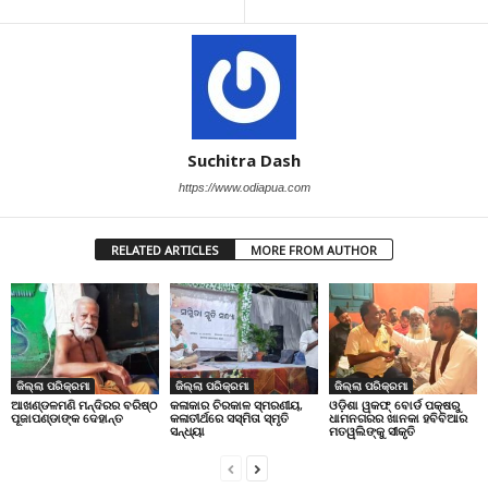
Suchitra Dash
https://www.odiapua.com
RELATED ARTICLES
MORE FROM AUTHOR
ଜିଲ୍ଲା ପରିକ୍ରମା
ଜିଲ୍ଲା ପରିକ୍ରମା
ଜିଲ୍ଲା ପରିକ୍ରମା
ଆଖଣ୍ଡଳମଣି ମନ୍ଦିରର ବରିଷ୍ଠ
କଳାକାର ଚିରକାଳ ସ୍ମରଣୀୟ,
ଓଡ଼ିଶା ୱକଫ୍ ବୋର୍ଡ ପକ୍ଷରୁ
ପୂଜାପଣ୍ଡାଙ୍କ ଦେହାନ୍ତ
କଳାତୀର୍ଥରେ ସସ୍ମିତା ସ୍ମୃତି
ଧାମନଗରର ଖାନକା ହବିବିଆର
ସନ୍ଧ୍ୟା
ମତୱଲିଙ୍କୁ ସୀକୃତି