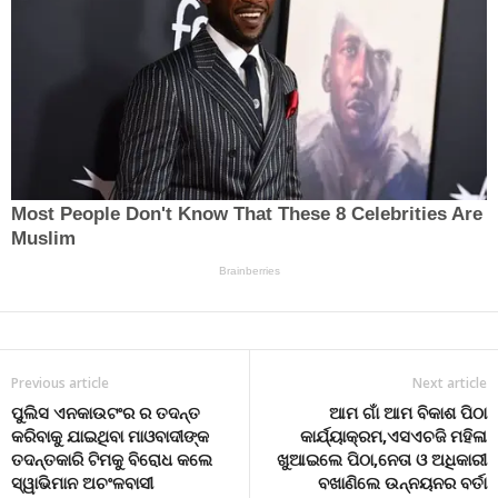
Previous article
Next article
ପୁଲିସ ଏନକାଉଟଂର ର ତଦନ୍ତ
ଆମ ଗାଁ ଆମ ବିକାଶ ପିଠା
କରିବାକୁ ଯାଇଥିବା ମାଓବାଦୀଙ୍କ
କାର୍ଯ୍ୟାକ୍ରମ,ଏସଏଚଜି ମହିଳା
ତଦନ୍ତକାରି ଟିମକୁ ବିରୋଧ କଲେ
ଖୁଆଇଲେ ପିଠା,ନେତା ଓ ଅଧିକାରୀ
ସ୍ୱାଭିମାନ ଅଚଂଳବାସୀ
ବଖାଣିଲେ ଉନ୍ନୟନର ବର୍ତା