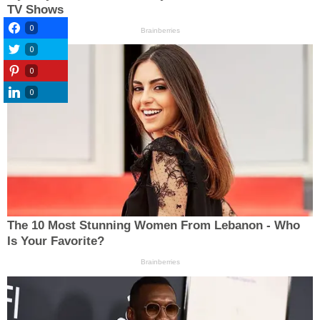
0
0
0
0