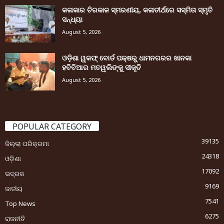
କଳାକାର ଚିରକାଳ ସ୍ମରଣୀୟ, କଳାତୀର୍ଥରେ ସସ୍ମିତା ସ୍ମୃତି
ସନ୍ଧ୍ୟା
August 5, 2026
ଓଡ଼ିଶା ୱକଫ୍ ବୋର୍ଡ ପକ୍ଷରୁ ଧାମନଗରର ଖାନକା
ହବିବିଆର ମତୱଲିଙ୍କୁ ସୀକୃତି
August 5, 2026
POPULAR CATEGORY
39135
ଜିଲ୍ଲା ପରିକ୍ରମା
24318
ଓଡ଼ିଶା
17092
ଭଦ୍ରକ
9169
ଜାତୀୟ
7541
Top News
6275
ରାଜନୀତି