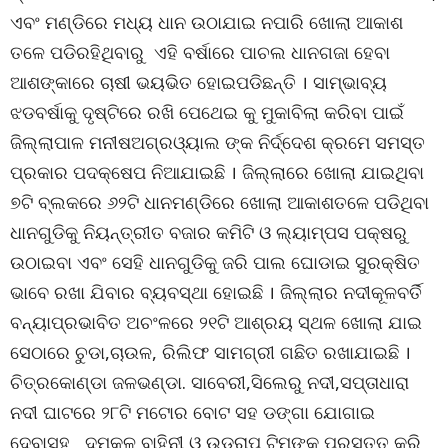
ଏବଂ ମଣ୍ଡିରେ ମଧ୍ୟ ଧାନ ଉଠାଯାଇ ନପାରି ଖୋଲା ଆକାଶ
ତଳେ ପଡିରହିଥିବାରୁ ଏହି ବର୍ଷାରେ ପାଚଲ ଧାନଗଜା ହେବା
ଆଶଙ୍କାରେ ଚାଷୀ ଭୟଭିତ ହୋଇପଡିଛନ୍ତି । ସାମ୍ଭାବ୍ୟ
ଝଡବର୍ଷାକୁ ଦୃଷ୍ଟିରେ ରଖି ପେଥେଇ କୁ ମୁକାବିଲା କରିବା ପାଇଁ
ଜିଲ୍ଲାପାଳ ମନୀଷଅଗ୍ରଓ୍ୟାଲ ଙ୍କ ନିର୍ଦ୍ଦେଶ କ୍ରମେ ସମସ୍ତ
ପ୍ରକାର ପଦକ୍ଷେପ ନିଆଯାଇଛି । ଜିଲ୍ଲାରେ ଖୋଲା ଯାଇଥିବା
୭ଟି ବ୍ଲକରେ ୬୨ଟି ଧାନମଣ୍ଡିରେ ଖୋଲା ଆକାଶତଳେ ପଡିଥିବା
ଧାନଗୁଡିକୁ ନିୟନ୍ତ୍ରୀତ ବଜାର କମିଟି ଓ ଲ୍ୟାମ୍ପସ ପକ୍ଷରୁ
ଉଠାଇବା ଏବଂ ସେହି ଧାନଗୁଡିକୁ ଜରି ପାଲ ଘୋଡାଇ ସୁରକ୍ଷିତ
ଭାବେ ରଖା ଯିବାର ବ୍ୟବସ୍ଥା ହୋଇଛି । ଜିଲ୍ଲାର ନଦୀକୂଳବର୍ତି
ବନ୍ୟାପ୍ରଭାବିତ ଅଚଂଳରେ ୨୧ଟି ଆଶ୍ରୟ ସ୍ଥଳ ଖୋଲା ଯାଇ
ସେଠାରେ ଚୁଡା,ଚାଉଳ, ରିଲିଫ ସାମଗ୍ରୀ ଗଛିତ ରଖାଯାଇଛି ।
ଚିତ୍ରକୋଣ୍ଡା ଜଳଭଣ୍ଡା. ସାବେରୀ,ସିଲେରୁ ନଦୀ,ସପ୍ତାଧାରା
ନଦୀ ଘାଟରେ ୨୮ଟି ମଟୋର ବୋଟ ସହ ଡଙ୍ଗା ଯୋଗାଇ
ଦେବାସହ ଦମକଳ ବାହିନୀ ଓ ଉଡ୍ରାପ ଟିମଙ୍କୁ ପ୍ରସ୍ତୁତ କରି