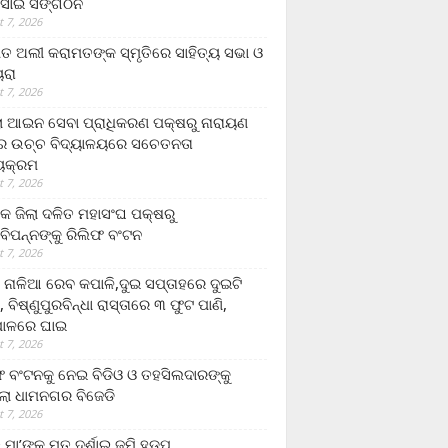
ସାଇ ସଙ୍ଗଠନ
 7, 2026
ତ ଅଲୀ କରାମତଙ୍କ ସ୍ମୃତିରେ ସାହିତ୍ୟ ସଭା ଓ
ୟରା
 7, 2026
ଲା ଆଇନ ସେବା ପ୍ରାଧିକରଣ ପକ୍ଷରୁ ନାରାୟଣ
୍ର ଉଚ୍ଚ ବିଦ୍ୟାଳୟରେ ସଚେତନତା
୍ୟକ୍ରମ
 7, 2026
କ ଜିଲା ଦଳିତ ମହାସଂଘ ପକ୍ଷରୁ
ାବିପନ୍ନଙ୍କୁ ରିଲିଫ ବଂଟନ
 7, 2026
ା ନାଳିଆ ରେବ କପାଳି,ଦୁଇ ସପ୍ତାହରେ ଦୁଇଟି
, ବିଷ୍ଣୁପୁରବିନ୍ଧା ରାସ୍ତାରେ ୩ ଫୁଟ ପାଣି,
ାଳରେ ଘାଇ
 7, 2026
ଫ ବଂଟନକୁ ନେଇ ବିଡିଓ ଓ ତହସିଲଦାରଙ୍କୁ
ଲା ଧାମନଗର ବିଜେଡି
 7, 2026
 ମା’ଙ୍କୁ ମୃତ ଦର୍ଶାଇ ଜମି ହଡ଼ପ