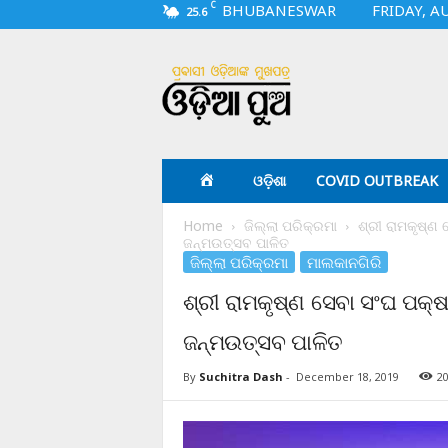
C
BHUBANESWAR
FRIDAY, A
25.6
O
d
i
a
p
u
a
ଓଡ଼ିଶା
COVID OUTBREAK
.
c
Home
ଜିଲ୍ଲା ପରିକ୍ରମା
ଶ୍ରୀ ରାମକୃଷ୍ଣ
o
ଜନ୍ମଉତ୍ସବ ପାଳିତ
m
ଜିଲ୍ଲା ପରିକ୍ରମା
ମାଲକାନଗିରି
ଶ୍ରୀ ରାମକୃଷ୍ଣ ସେବା ସଂଘ ପକ୍
ଜନ୍ମଉତ୍ସବ ପାଳିତ
By
Suchitra Dash
-
December 18, 2019
2