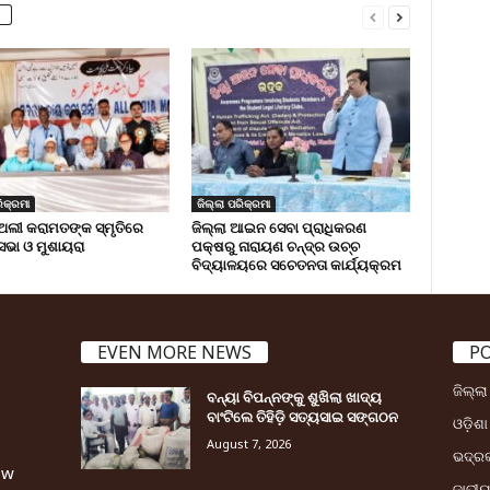
ିକ୍ରମା
ଜିଲ୍ଲା ପରିକ୍ରମା
ଅଲୀ କରାମତଙ୍କ ସ୍ମୃତିରେ
ଜିଲ୍ଲା ଆଇନ ସେବା ପ୍ରାଧିକରଣ
 ସଭା ଓ ମୁଶାୟରା
ପକ୍ଷରୁ ନାରାୟଣ ଚନ୍ଦ୍ର ଉଚ୍ଚ
ବିଦ୍ୟାଳୟରେ ସଚେତନତା କାର୍ଯ୍ୟକ୍ରମ
EVEN MORE NEWS
P
ଜିଲ୍ଲ
ବନ୍ୟା ବିପନ୍ନଙ୍କୁ ଶୁଖିଲା ଖାଦ୍ୟ
ବାଂଟିଲେ ତିହିଡି଼ ସତ୍ୟସାଇ ସଙ୍ଗଠନ
ଓଡ଼ିଶା
August 7, 2026
ଭଦ୍ର
ew
ଜାତୀ