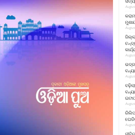
ସତ୍ୟ
August
କରାମ
ମୁଶା
August
ଜିଲ୍
ଚନ୍ଦ
କାର୍ଯ
August
ଭଦ୍ର
ବନ୍ୟ
August
ବଢ଼ିଲ
ବନ୍ୟା
ଇଟାପ
August
ରିଲି
ଘେରି
August
ଜୀବିତ