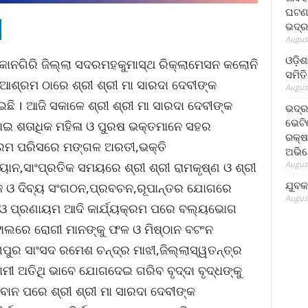
ଘଟଣା
ଭଦ୍ର
August
ଓଡ଼ିଶ
କାନଗିରି ଜିଲ୍ଲା ସଦରମହକୁମାସ୍ଥ ରିକ୍ଲାମେସନ କଲୋନି
ସମିତି
 ଆଶ୍ରମ ଠାରେ ଶ୍ରୀ ଶ୍ରୀ ମା ସାରଦା ଦେବୀଙ୍କ
August
 । ଆଜି ସକାଳେ ଶ୍ରୀ ଶ୍ରୀ ମା ସାରଦା ଦେବୀଙ୍କ
ଭଦ୍ର
ଭେଟି
ାଇ ଶତାଧିକ ମହିଳା ଓ ପୁରଷ ଭକ୍ତମାନେ ସହର
ରକ୍ଷ
୍ରମ ପରିସରେ ମଙ୍ଗଳ ଅରତୀ,ଭକ୍ତି
ଅଭି
August
୍ୟାନ,ସାଂପ୍ରତିକ ସମୟରେ ଶ୍ରୀ ଶ୍ରୀ ରାମକୃଷ୍ଣ ଓ ଶ୍ରୀ
ଯୁବକ
ମାଜ ଓ ଦିବ୍ୟ ସଂଗଠନ,ପ୍ରବଚନ,ରୂପାନ୍ତର ଯୋଗରେ
August
 ଓ ପ୍ରଣାୟମ ଆଦି କାର୍ଯ୍ୟକ୍ରମ ପରେ ବଲ୍ୟଭୋଗ
ପିଟାଲରେ ରୋଗୀ ମାନଙ୍କୁ ଫଳ ଓ ମିଷ୍ଠାନ ବଟଂନ
ପୁର ସାଂସଦ ରମେଶ ଚନ୍ଦ୍ର ମାଝୀ,ଜିଲ୍ଲାସ୍ୱତନ୍ତ୍ର
ମୀ ଅତିଥି ଭାବେ ଯୋଗଦେଇ ଗରିବ ବୃଦ୍ଦା ବୃଦ୍ଧଙ୍କୁ
ବାନ ପରେ ଶ୍ରୀ ଶ୍ରୀ ମା ସାରଦା ଦେବୀଙ୍କ