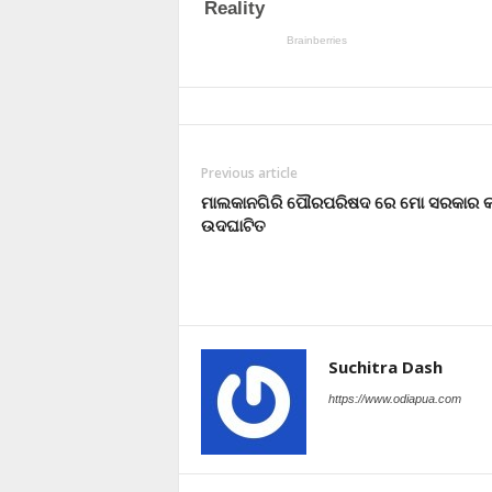
Previous article
ମାଲକାନଗିରି ପୌରପରିଷଦ ରେ ମୋ ସରକାର 
ଉଦଘାଟିତ
Suchitra Dash
https://www.odiapua.com