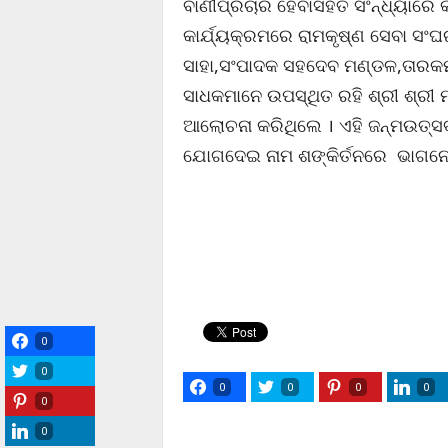
ବାଣୀପ୍ରଚାର ହେବାସହିତ ସଂନ୍ଧ୍ୟାରେ କିର
କାର୍ଯ୍ୟକ୍ରମରେ ରାମକୃଷ୍ଣ ସେବା ସ
ସାହା,ସଂପାଦକ ସହଦେବ ମଣ୍ଡଳ,ତାରକ
ସାଧକମାନେ ଉପସ୍ଥିତ ରହି ଶ୍ରୀ ଶ୍ରୀ ମା
ଆଲୋଚନା କରିଥିଲେ । ଏହି ଜନ୍ମଉତ୍ସବ
ଯୋଗଦେଇ ନାମ ଶଙ୍କିର୍ତନରେ ଭାଗନେ
0
0
0
0
0
0
0
0