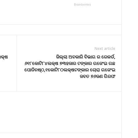
Next article
କକ୍ଷ
ଜିଲ୍ଲା ଅବକାରି ବିଭାଗ ର ରେକର୍ଡ,
୬୧୮କୋଟି୮୪ଲକ୍ଷ ୭୩ହଜାର ଟଙ୍କାର ଗଜେଂଇ ଗଛ
ପୋଡିନଷ୍ଠ,୧କୋଟି୮୦ଲକ୍ଷଟଙ୍କାର ଚୋରା ଗଜେଂଇ
ଜବତ ୭୬ଜଣ ଗିରଫ