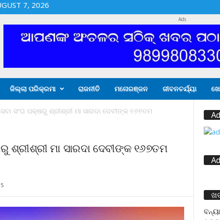
UGUST 7, 2026
Ads
ଜିଲ୍ଲା ପରିକ୍ରମା
ରାଜନୀତି
ମନୋରଞ୍ଜନ
ଜୀବନଚର୍ଯ୍ୟା
ଖେ
 ସେବା ସଂଘ ପକ୍ଷରୁ ଶ୍ରୀଶ୍ରୀ ମା ସାରଦା ଦେବୀଙ୍କ ୧୬୭ତମ
Ad
ଷରୁ ଶ୍ରୀଶ୍ରୀ ମା ସାରଦା ଦେବୀଙ୍କ ୧୬୭ତମ
Ad
05
ଖ
ବନ୍ୟା