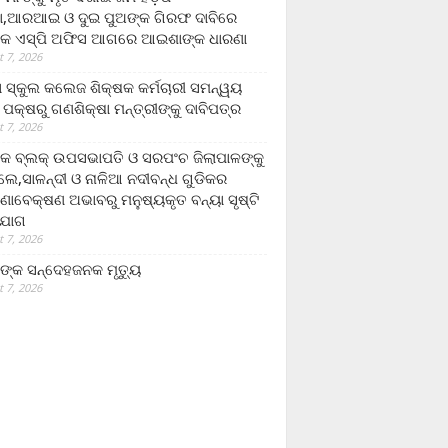
,ଆରଆଇ ଓ ଦୁଇ ପୁଅଙ୍କ ଗିରଫ ଦାବିରେ
କ ଏସ୍‌ପି ଅଫିସ ଆଗରେ ଆଇଶାଙ୍କ ଧାରଣା
 7, 2026
ା ସ୍କୁଲ କଲେଜ ଶିକ୍ଷକ କର୍ମଚାରୀ ସମନ୍ୱୟ
 ପକ୍ଷରୁ ଗଣଶିକ୍ଷା ମନ୍ତ୍ରୀଙ୍କୁ ଦାବିପତ୍ର
 7, 2026
କ ବ୍ଲକ୍ ଉପସଭାପତି ଓ ସରପଂଚ ଜିଲାପାଳଙ୍କୁ
ଲେ,ସାଳନ୍ଦୀ ଓ ନାଳିଆ ନଦୀବନ୍ଧ ଗୁଡିକର
ଣାବେକ୍ଷଣ ଅଭାବରୁ ମନୁଷ୍ୟକୃତ ବନ୍ୟା ସୃଷ୍ଟି
ଯୋଗ
 7, 2026
ଙ୍କ ସନ୍ଦେହଜନକ ମୃତ୍ୟୁ
 7, 2026