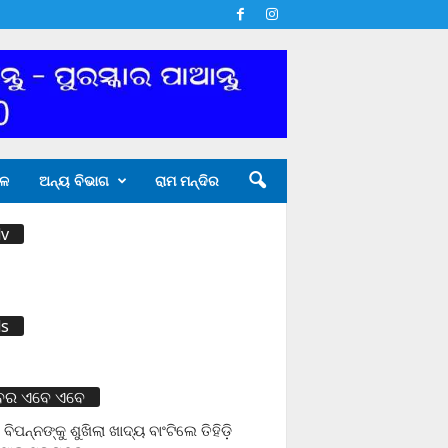
ଳ
ଅନ୍ୟ ବିଭାଗ
ରାମ ମନ୍ଦିର
v
s
ବର ଏବେ ଏବେ
 ବିପନ୍ନଙ୍କୁ ଶୁଖିଲା ଖାଦ୍ୟ ବାଂଟିଲେ ତିହିଡି଼