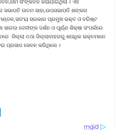
୍ତନ,ନାମ ସଂଙ୍କିର୍ତନ କରାଯାଇଥିଲା । ଏହି
ଂଘର ସଭାପତି ଉତମ ସାହା,ଉପସଭାପତି ଶଙ୍କର
ମଣ୍ଡଳ,ସଜଂୟ ସରକାର ପ୍ରମୁଖ ଭକ୍ତ ଓ ବରିଷ୍ଟ
 ସାରଦା ଦେବୀଙ୍କ ଦର୍ଶନ ଓ ପୂର୍ଣ୍ଣ ଶିକ୍ଷା ସଂପର୍କରେ
ରେ ଜିଲ୍ଲା ତଥା ଜିଲ୍ଲାବାହରରୁ ଶତାଧିକ ଭକ୍ତମାନେ
ଇ ପ୍ରସାଦ ସେବନ କରିଥିଲେ ।