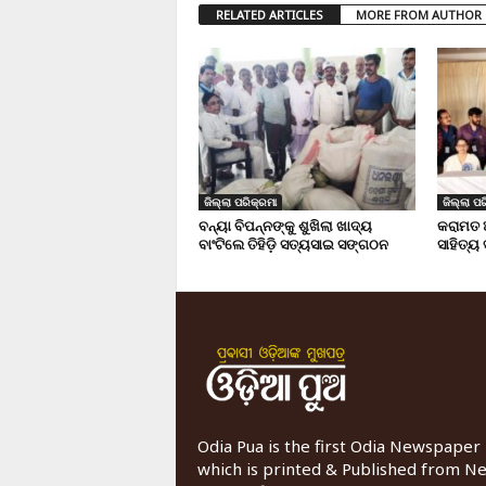
RELATED ARTICLES
MORE FROM AUTHOR
ଜିଲ୍ଲା ପରିକ୍ରମା
ଜିଲ୍ଲା ପର
ବନ୍ୟା ବିପନ୍ନଙ୍କୁ ଶୁଖିଲା ଖାଦ୍ୟ
କରାମତ 
ବାଂଟିଲେ ତିହିଡି଼ ସତ୍ୟସାଇ ସଙ୍ଗଠନ
ସାହିତ୍ୟ
Odia Pua is the first Odia Newspaper
which is printed & Published from N