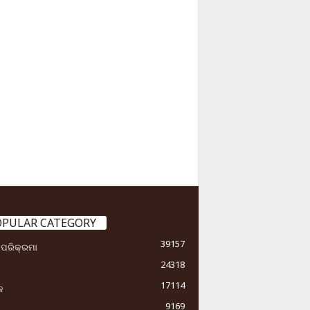
OPULAR CATEGORY
39157
ା ପରିକ୍ରମା
24318
17114
କ
9169
ୟ