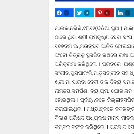
0
0
0
0
ମାଲକାନଗିରି,୧୮ା୧୨(ଓଡିଆ ପୁଅ ) ମାଲ
ଠାରେ ଥିବା ଶ୍ରୀ ରାମକୃଷ୍ଣ ସେବା ସଂଘ
୧୬୭ତମ ଜନ୍ମଉତ୍ସବ ପାଳିତ ହୋଇଯାଇଛି
ଫଟୋ ଚିତ୍ରକୁ ସୁସଜିତ ରଥରେ ରଖା ଯ
ପରିକ୍ରମା କରିଥିଲେ । ପ୍ରତରେ ଅଶ
ସଂଗୀତ,ପୁସ୍ପାଜଂଳି,ମାତୃସଙ୍ଗୀତ ସହ ଧ
ଶ୍ରୀ ମା ସାରଦା ଦେବୀ ଙ୍କ ଦିବ୍ୟ ସ
ନାମଜପ,ସମର୍ପଣ, ବ୍ୟାୟମ, ଯୋଗାସନ
ହୋଇଥିଲା । ପୁର୍ବାହ୍ନ୍ନରେ ଜିଲ୍ଲାହସ
କରାଯାଇଥିଲା । ମଧ୍ୟାହ୍ନରେ ନବରଙ୍ଗ
ବିକାଶ ପରିଷଦ ଅଧ୍ୟକ୍ଷ ମାନସ ମାଡକା
କମ୍ବଳ ବଟଂନ କରିଥିଲେ । ପ୍ରସାଦ ସେ