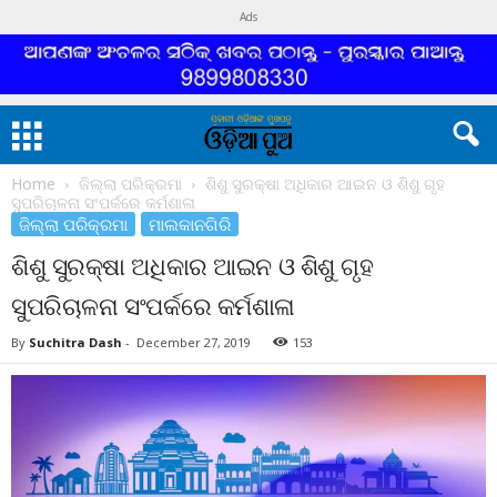
Ads
Home
ଜିଲ୍ଲା ପରିକ୍ରମା
ଶିଶୁ ସୁରକ୍ଷା ଅଧିକାର ଆଇନ ଓ ଶିଶୁ ଗୃହ
ସୁପରିଚାଳନା ସଂପର୍କରେ କର୍ମଶାଳା
ଜିଲ୍ଲା ପରିକ୍ରମା
ମାଲକାନଗିରି
ଶିଶୁ ସୁରକ୍ଷା ଅଧିକାର ଆଇନ ଓ ଶିଶୁ ଗୃହ
ସୁପରିଚାଳନା ସଂପର୍କରେ କର୍ମଶାଳା
By
Suchitra Dash
-
December 27, 2019
153