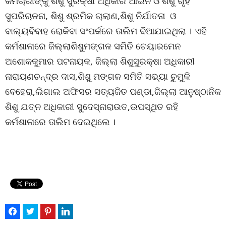
କର୍ମଚାରୀଙ୍କୁ ଶିଶୁ ସୁରକ୍ଷା ଅଧିକାର ଆଇନ ଓ ଶିଶୁ ଗୃହ
ସୁପରିଚାଳନା, ଶିଶୁ ଶ୍ରମିକ ଚାଲାଣ,ଶିଶୁ ନିର୍ଯାତନା ଓ
ବାଲ୍ୟବିବାହ ରୋକିବା ସଂପର୍କରେ ତାଲିମ ଦିଆଯାଇଥିଲା । ଏହି
କର୍ମଶାଳାରେ ଜିଲ୍ଲାଶିଶୁମଙ୍ଗଳ ସମିତି ଚେୟାରମେନ
ଅଶୋକକୁମାର ପଟନାୟକ, ଜିଲ୍ଲା ଶିଶୁସୁରକ୍ଷା ଅଧିକାରୀ
ନାରାୟଣଚନ୍ଦ୍ର ଦାସ,ଶିଶୁ ମଙ୍ଗଳ ସମିତି ସଭ୍ୟା ଚୁମୁକି
ବେହେରା,ଲିଗାଲ ଅଫିସର ସତ୍ୟଜିତ ପଣ୍ଡା,ଜିଲ୍ଲା ଆନୁଷ୍ଠାନିକ
ଶିଶୁ ଯତ୍ନ ଅଧିକାରୀ ସୁଦେସ୍ନାରାଉତ,ଉପସ୍ଥିତ ରହି
କର୍ମଶାଳାରେ ତାଲିମ ଦେଇଥିଲେ ।