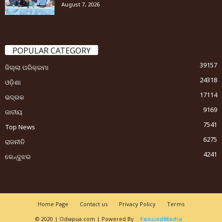
August 7, 2026
POPULAR CATEGORY
39157
ଜିଲ୍ଲା ପରିକ୍ରମା
24318
ଓଡ଼ିଶା
17114
ଭଦ୍ରକ
9169
ଜାତୀୟ
7541
Top News
6275
ରାଜନୀତି
4241
କେନ୍ଦୁଝର
Home Page
Contact us
Privacy Policy
Terms
© 2020 | Odiapua.com | Powered By
FanciedMedia