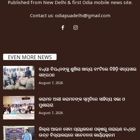
Published from New Delhi & first Odia mobile news site.
Contact us:
odiapuadelhi@gmail.com
EVEN MORE NEWS
ବନ୍ୟା ବିପନ୍ନଙ୍କୁ ଶୁଖିଲା ଖାଦ୍ୟ ବାଂଟିଲେ ତିହିଡି଼ ସତ୍ୟସାଇ
ସଙ୍ଗଠନ
August 7, 2026
କରାମତ ଅଲୀ କରାମତଙ୍କ ସ୍ମୃତିରେ ସାହିତ୍ୟ ସଭା ଓ
ମୁଶାୟରା
August 7, 2026
ଜିଲ୍ଲା ଆଇନ ସେବା ପ୍ରାଧିକରଣ ପକ୍ଷରୁ ନାରାୟଣ ଚନ୍ଦ୍ର
ଉଚ୍ଚ ବିଦ୍ୟାଳୟରେ ସଚେତନତା କାର୍ଯ୍ୟକ୍ରମ