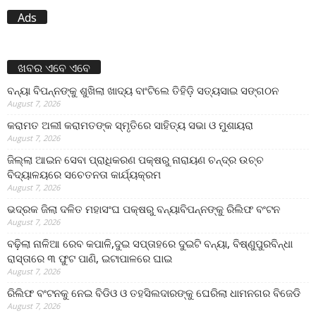
Ads
ଖବର ଏବେ ଏବେ
ବନ୍ୟା ବିପନ୍ନଙ୍କୁ ଶୁଖିଲା ଖାଦ୍ୟ ବାଂଟିଲେ ତିହିଡି଼ ସତ୍ୟସାଇ ସଙ୍ଗଠନ
August 7, 2026
କରାମତ ଅଲୀ କରାମତଙ୍କ ସ୍ମୃତିରେ ସାହିତ୍ୟ ସଭା ଓ ମୁଶାୟରା
August 7, 2026
ଜିଲ୍ଲା ଆଇନ ସେବା ପ୍ରାଧିକରଣ ପକ୍ଷରୁ ନାରାୟଣ ଚନ୍ଦ୍ର ଉଚ୍ଚ
ବିଦ୍ୟାଳୟରେ ସଚେତନତା କାର୍ଯ୍ୟକ୍ରମ
August 7, 2026
ଭଦ୍ରକ ଜିଲା ଦଳିତ ମହାସଂଘ ପକ୍ଷରୁ ବନ୍ୟାବିପନ୍ନଙ୍କୁ ରିଲିଫ ବଂଟନ
August 7, 2026
ବଢ଼ିଲା ନାଳିଆ ରେବ କପାଳି,ଦୁଇ ସପ୍ତାହରେ ଦୁଇଟି ବନ୍ୟା, ବିଷ୍ଣୁପୁରବିନ୍ଧା
ରାସ୍ତାରେ ୩ ଫୁଟ ପାଣି, ଇଟାପାଳରେ ଘାଇ
August 7, 2026
ରିଲିଫ ବଂଟନକୁ ନେଇ ବିଡିଓ ଓ ତହସିଲଦାରଙ୍କୁ ଘେରିଲା ଧାମନଗର ବିଜେଡି
August 7, 2026