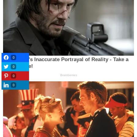
0
0
0
0