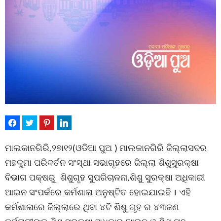
ମାଲକାନଗିରି,୨୭ା୧୨(ଓଡିଆ ପୁଅ ) ମାଲକାନଗିରି ଜିଲ୍ଲାସଦର
ମହକୁମା ପରିବର୍ତନ ସଂସ୍ଥା ସଭାଗୃହରେ ଜିଲ୍ଲା ଶିଶୁସୁରକ୍ଷା
ବିଭାଗ ପକ୍ଷରୁ ଶିଶୁଗୃହ ସୁପରିଚାଳନା,ଶିଶୁ ସୁରକ୍ଷା ଅଧିକାରୀ
ଆଇନ ସଂପର୍କରେ କର୍ମଶାଳା ଅନୁଷ୍ଟିତ ହୋଇଯାଇଛି । ଏହି
କର୍ମଶାଳାରେ ଜିଲ୍ଲାରେ ଥିବା ୪ଟି ଶିଶୁ ଗୃହ ର ୪୩ଜଣ