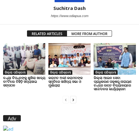
Suchitra Dash
https://www.odiapua.com
RELATED ARTICLES
MORE FROM AUTHOR
ଜିଲ୍ଲା ପରିକ୍ରମା
ଜିଲ୍ଲା ପରିକ୍ରମା
ଜିଲ୍ଲା ପରିକ୍ରମା
ବନ୍ୟା ବିପନ୍ନଙ୍କୁ ଶୁଖିଲା ଖାଦ୍ୟ
କରାମତ ଅଲୀ କରାମତଙ୍କ
ଜିଲ୍ଲା ଆଇନ ସେବା
ବାଂଟିଲେ ତିହିଡି଼ ସତ୍ୟସାଇ
ସ୍ମୃତିରେ ସାହିତ୍ୟ ସଭା ଓ
ପ୍ରାଧିକରଣ ପକ୍ଷରୁ ନାରାୟଣ
ସଙ୍ଗଠନ
ମୁଶାୟରା
ଚନ୍ଦ୍ର ଉଚ୍ଚ ବିଦ୍ୟାଳୟରେ
ସଚେତନତା କାର୍ଯ୍ୟକ୍ରମ
Adv