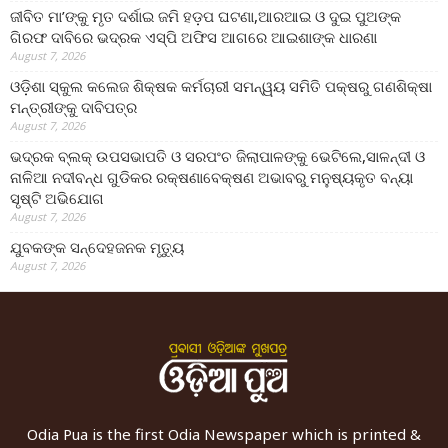
ଜୀବିତ ମା’ଙ୍କୁ ମୃତ ଦର୍ଶାଇ ଜମି ହଡ଼ପ ଘଟଣା,ଆରଆଇ ଓ ଦୁଇ ପୁଅଙ୍କ
ଗିରଫ ଦାବିରେ ଭଦ୍ରକ ଏସ୍‌ପି ଅଫିସ ଆଗରେ ଆଇଶାଙ୍କ ଧାରଣା
August 7, 2026
ଓଡ଼ିଶା ସ୍କୁଲ କଲେଜ ଶିକ୍ଷକ କର୍ମଚାରୀ ସମନ୍ୱୟ ସମିତି ପକ୍ଷରୁ ଗଣଶିକ୍ଷା
ମନ୍ତ୍ରୀଙ୍କୁ ଦାବିପତ୍ର
August 7, 2026
ଭଦ୍ରକ ବ୍ଲକ୍ ଉପସଭାପତି ଓ ସରପଂଚ ଜିଲାପାଳଙ୍କୁ ଭେଟିଲେ,ସାଳନ୍ଦୀ ଓ
ନାଳିଆ ନଦୀବନ୍ଧ ଗୁଡିକର ରକ୍ଷଣାବେକ୍ଷଣ ଅଭାବରୁ ମନୁଷ୍ୟକୃତ ବନ୍ୟା
ସୃଷ୍ଟି ଅଭିଯୋଗ
August 7, 2026
ଯୁବକଙ୍କ ସନ୍ଦେହଜନକ ମୃତ୍ୟୁ
August 7, 2026
Odia Pua is the first Odia Newspaper which is printed &