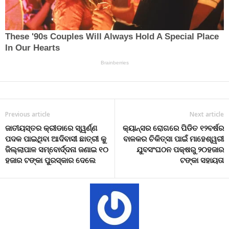
Previous article
Next article
ଜାତୀୟସ୍ତର କ୍ରୀଡାରେ ସ୍ୱର୍ଣ୍ଣ
କ୍ୟାନ୍ସର ରୋଗରେ ପିଡିତ ୧୨ବର୍ଷର
ପଦକ ପାଇଥିବା ଆଦିବାସୀ ଛାତ୍ରୀ କୁ
ବାଳକର ଚିକିତ୍ସା ପାଇଁ ମାହେଶ୍ୱରୀ
ଜିଲ୍ଲାପାଳ ସମ୍ବୋର୍ଦ୍ଦନା ଜଣାଇ ୧୦
ଯୁବସଂଘଠନ ପକ୍ଷରୁ ୨୦ହଜାର
ହଜାର ଟଙ୍କା ପୁରସ୍କାର ଦେଲେ
ଟଙ୍କା ସହାୟତା