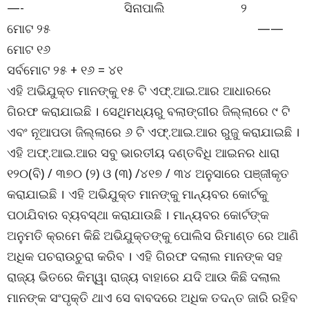
—- ସିନାପାଲି ୨
ମୋଟ ୨୫ ——
ମୋଟ ୧୬
ସର୍ବମୋଟ ୨୫ + ୧୬ = ୪୧
ଏହି ଅଭିଯୁକ୍ତ ମାନଙ୍କୁ ୧୫ ଟି ଏଫ୍.ଆଇ.ଆର ଆଧାରରେ
ଗିରଫ କରାଯାଇଛି । ସେଥିମଧ୍ୟରୁ ବଲାଙ୍ଗୀର ଜିଲ୍ଲାରେ ୯ ଟି
ଏବଂ ନୂଆପଡା ଜିଲ୍ଲାରେ ୬ ଟି ଏଫ୍.ଆଇ.ଆର ରୁଜୁ କରାଯାଇଛି ।
ଏହି ଅଫ୍.ଆଇ.ଆର ସବୁ ଭାରତୀୟ ଦଣ୍ତବିଧି ଆଇନର ଧାରା
୧୨୦(ବି) / ୩୭୦ (୨) ଓ (୩) /୪୧୭ / ୩୪ ଅନୁସାରେ ପଞ୍ଜୀକୃତ
କରାଯାଇଛି । ଏହି ଅଭିଯୁକ୍ତ ମାନଙ୍କୁ ମାନ୍ୟବର କୋର୍ଟକୁ
ପଠାଯିବାର ବ୍ୟବସ୍ଥା କରାଯାଉଛି । ମାନ୍ୟବର କୋର୍ଟଙ୍କ
ଅନୁମତି କ୍ରମେ କିଛି ଅଭିଯୁକ୍ତଙ୍କୁ ପୋଲିସ ରିମାଣ୍ତ ରେ ଆଣି
ଅଧିକ ପଚରାଉଚୁରା କରିବ । ଏହି ଗିରଫ ଦଲାଲ ମାନଙ୍କ ସହ
ରାଜ୍ୟ ଭିତରେ କିମ୍ୱା ରାଜ୍ୟ ବାହାରେ ଯଦି ଆଉ କିଛି ଦଲାଲ
ମାନଙ୍କ ସଂପୃକ୍ତି ଥାଏ ସେ ବାବଦରେ ଅଧିକ ତଦନ୍ତ ଜାରି ରହିବ