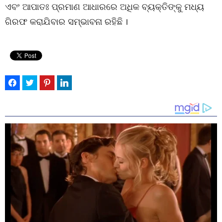
ଏବଂ ଆପାତଃ ପ୍ରମାଣ ଆଧାରରେ ଅଧିକ ବ୍ୟକ୍ତିଙ୍କୁ ମଧ୍ୟ
ଗିରଫ କରାଯିବାର ସମ୍ଭାବନା ରହିଛି ।