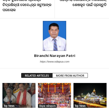
ଚିତ୍ରଶିଳ୍ପୀ ଦେବେନ୍ଦ୍ର ଖଟୁଆଙ୍କ
ଶେଷକୃତ ପାଇଁ ପ୍ରସ୍ତୁତି
ପରଲୋକ
Biranchi Narayan Patri
https://www.odiapua.com
RELATED ARTICLES
MORE FROM AUTHOR
Top News
ଜିଲ୍ଲା ପରିକ୍ରମା
Top News