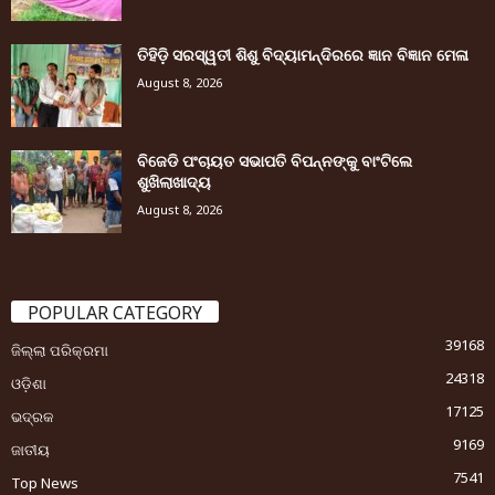
ତିହିଡି଼ ସରସ୍ୱତୀ ଶିଶୁ ବିଦ୍ୟାମନ୍ଦିରରେ ଜ୍ଞାନ ବିଜ୍ଞାନ ମେଳା
August 8, 2026
ବିଜେଡି ପଂଚାୟତ ସଭାପତି ବିପନ୍ନଙ୍କୁ ବାଂଟିଲେ
ଶୁଖିଲାଖାଦ୍ୟ
August 8, 2026
POPULAR CATEGORY
39168
ଜିଲ୍ଲା ପରିକ୍ରମା
24318
ଓଡ଼ିଶା
17125
ଭଦ୍ରକ
9169
ଜାତୀୟ
7541
Top News