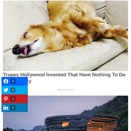
0
0
0
0