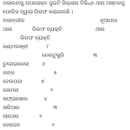
ଦଲାଲଙ୍କୁ ଉପରୋକ୍ତ ଦୁଇଟି ଜିଲ୍ଲାର ବିଭିନ୍ନ ଥାନା ଅଞ୍ଚଳରୁ
ପୋଲିସ ଦ୍ୱାରା ଗିରଫ କରାଯାଇଛି ।
ବଲାଙ୍ଗୀର ନୂଆପଡା
ଥାନା ଗିରଫ ବ୍ୟକ୍ତି ଥାନା
ଗିରଫ ବ୍ୟକ୍ତି
କଣ୍ଟାବାଞ୍ଝୀ ୮
ବେଲଟୁକୁରି ୩
ତୁରେଇକେଲା ୬
ଜଙ୍କ ୫
ବେଲପଡା ୫
କୋମନା ୨
ଖଫ୍ରାଖୋଲ ୪
ଖରିଆର ୩
ଲାଠୋର ୨
ବୋଡେନ ୧