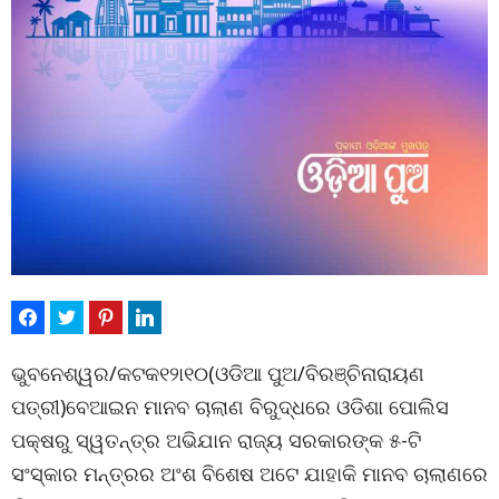
ଭୁବନେଶ୍ୱର/କଟକ୧୨ା୧୦(ଓଡିଆ ପୁଅ/ବିରଞ୍ଚିନାରାୟଣ
ପତ୍ରୀ)ବେଆଇନ ମାନବ ଚାଲାଣ ବିରୁଦ୍ଧରେ ଓଡିଶା ପୋଲିସ
ପକ୍ଷରୁ ସ୍ୱତନ୍ତ୍ର ଅଭିଯାନ ରାଜ୍ୟ ସରକାରଙ୍କ ୫-ଟି
ସଂସ୍କାର ମନ୍ତ୍ରର ଅଂଶ ବିଶେଷ ଅଟେ ଯାହାକି ମାନବ ଚାଲାଣରେ