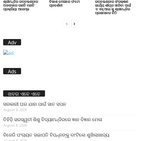
ଶ୍ରୀମନ୍ଦିର ରତ୍ନଭଣ୍ଡାର
ବିକାଶ ମେଳାରେ ଫଟୋ
ରତ୍ନଭଣ୍ଡାର ସଂରକ୍ଷଣ
ଅଳଙ୍କାର ଗଣତି ମଣତି
ପ୍ରଦର୍ଶନୀ
କାର୍ଯ୍ୟ ଶୀଘ୍ର ସାରିବା ପାଇଁ
ପ୍ରକ୍ରିୟା ଆରମ୍ଭ
ଏ.ଏସ୍.ଆଇ.କୁ ଶ୍ରୀମନ୍ଦିର
ପ୍ରଶାସନର ଚିଠି
Adv
Ads
ଖବର ଏବେ ଏବେ
ସରକାରୀ ଘର ଯାହା ପାଇଁ ସାତ ସପନ
August 8, 2026
ତିହିଡି଼ ସରସ୍ୱତୀ ଶିଶୁ ବିଦ୍ୟାମନ୍ଦିରରେ ଜ୍ଞାନ ବିଜ୍ଞାନ ମେଳା
August 8, 2026
ବିଜେଡି ପଂଚାୟତ ସଭାପତି ବିପନ୍ନଙ୍କୁ ବାଂଟିଲେ ଶୁଖିଲାଖାଦ୍ୟ
August 8, 2026