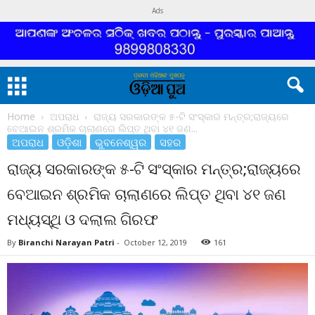
Ads
Home
ଅପରାଧ
ରାଜ୍ୟ ସରକାରଙ୍କ ୫-ଟି ସଂସ୍କାର ମନ୍ତ୍ର;ରାଜ୍ୟରେ
ବେଆଇନ ଶ୍ରମିକ ଚାଲାଣରେ ଲିପ୍ତ ଥିବା ୪୧ ଜଣ...
ଅପରାଧ
ଓଡ଼ିଶା
ଭୁବନେଶ୍ୱର
ସହର
ରାଜ୍ୟ ସରକାରଙ୍କ ୫-ଟି ସଂସ୍କାର ମନ୍ତ୍ର;ରାଜ୍ୟରେ
ବେଆଇନ ଶ୍ରମିକ ଚାଲାଣରେ ଲିପ୍ତ ଥିବା ୪୧ ଜଣ
ମଧ୍ୟସ୍ଥି ଓ ଦଲାଲ ଗିରଫ
By
Biranchi Narayan Patri
-
October 12, 2019
161