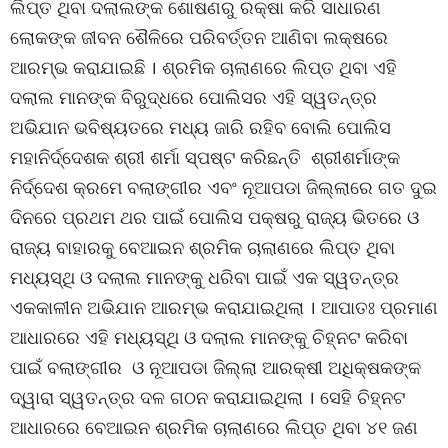
ଲିପ୍ତ ଥିବା ଦଲାଲଙ୍କ ଶୋଷଣରୁ ରକ୍ଷା କରି ସାଧାରଣ
ଲୋକଙ୍କ ଜୀବନ ଶୈଳିରେ ପରିବର୍ତ୍ତନ ଆଣିବା ଲକ୍ଷରେ
ଆରମ୍ଭ କରାଯାଇଛି । ଶ୍ରମିକ ଚାଲାଣରେ ଲିପ୍ତ ଥିବା ଏହି
ଦଲାଲ ମାନଙ୍କ ବିରୁଦ୍ଧରେ ପୋଲିସର ଏହି ସ୍ୱତନ୍ତ୍ର
ଅଭିଯାନ ଭବିଷ୍ୟତରେ ମଧ୍ୟ ଜାରି ରହିବ ବୋଲି ପୋଲିସ
ମହାନିର୍ଦ୍ଦେଶକ ଶ୍ରୀ ଶର୍ମା ସ୍ପଷ୍ଟ କରିଛନ୍ତି ଶ୍ରୀଶର୍ମାଙ୍କ
ନିର୍ଦ୍ଦେଶ କ୍ରମେ ବଲାଙ୍ଗୀର ଏବଂ ନୂଆପଡା ଜିଲ୍ଲାରେ ଗତ ଦୁଇ
ଦିନରେ ପ୍ରଥମ ଥର ପାଇଁ ପୋଲିସ ପକ୍ଷରୁ ରାଜ୍ୟ ଭିତରେ ଓ
ରାଜ୍ୟ ବାହାରକୁ ବେଆଇନ ଶ୍ରମିକ ଚାଲାଣରେ ଲିପ୍ତ ଥିବା
ମଧ୍ୟସ୍ଥି ଓ ଦଲାଲ ମାନଙ୍କୁ ଧରିବା ପାଇଁ ଏକ ସ୍ୱତନ୍ତ୍ର
ଏକକାଳୀନ ଅଭିଯାନ ଆରମ୍ଭ କରାଯାଇଥିଲା । ଆପାତଃ ପ୍ରମାଣ
ଆଧାରରେ ଏହି ମଧ୍ୟସ୍ଥି ଓ ଦଲାଲ ମାନଙ୍କୁ ଚିହ୍ନଟ କରିବା
ପାଇଁ ବଲାଙ୍ଗୀର ଓ ନୂଆପଡା ଜିଲ୍ଲା ଆରକ୍ଷୀ ଅଧିକ୍ଷକଙ୍କ
ଦ୍ୱାରା ସ୍ୱତନ୍ତ୍ର ଦଳ ଗଠନ କରାଯାଇଥିଲା । ସେହି ଚିହ୍ନଟ
ଆଧାରରେ ବେଆଇନ ଶ୍ରମିକ ଚାଲାଣରେ ଲିପ୍ତ ଥିବା ୪୧ ଜଣ