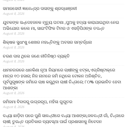
ସମାଜସେବୀ ଜ୍ଞାନେନ୍ଦ୍ର ଦାସଙ୍କୁ ଶ୍ରଦ୍ଧାଞ୍ଜଳୀ
August 8, 2026
ଯୁବକଙ୍କ ସନ୍ଦେହଜନକ ମୃତ୍ୟୁ ଘଟଣା ,ପୁଅକୁ ହତ୍ୟା କାରାଯାଇଥିବା ନେଇ
ଅଭିଯୋଗ କଲେ ମା, ସାଇଂଟିଫିକ ଟିମର ଓ ଏସଡ଼ିପିଓଙ୍କ ତଦନ୍ତ
August 8, 2026
ଶିକ୍ଷକ ସୁଧାଂଶୁ ଶେଖର ମହାନ୍ତିଙ୍କୁ ଅବସର ସମ୍ବର୍ଦ୍ଧନା
August 8, 2026
ଚରଣ ଦାସ ଥିଲେ ଜଣେ ନୀତିନିଷ୍ଠ ବ୍ୟକ୍ତି
August 8, 2026
ଧାମନଗରରେ ଧାନକିଣା ନୂଆ ନିୟମରେ ଚାଷୀଙ୍କୁ ଝଟ୍‌କା,ଏଗ୍ରିଷ୍ଟାକ୍‌ରେ
ମାତ୍ର ୧୦ ହଜାର; ନିଜ ନାମରେ ଜମି ନଥିଲେ ଟୋକନ ଅନିଶ୍ଚିତ,
ପୂର୍ବପୁରୁଷଙ୍କ ଜମିରେ ଚାଷ କରୁଥିବା ଚାଷୀ ଚିନ୍ତାରେ; ୮୦% ପ୍ରଭାବିତ ହେବା
ଆଶଙ୍କା
August 8, 2026
ଜମିଜମା ବିବାଦରୁ ଉଗ୍ରରୂପ, ମହିଳା ଗୁରୁତର
August 8, 2026
ବନ୍ୟା ଛାଡ଼ିବା ପରେ ପୁଣି ସାଳନ୍ଦୀରେ ବନ୍ୟା ଆଶଙ୍କା,ଜଳବନ୍ଦୀ ଗାଁ, ଚିନ୍ତାରେ
ଚାଷୀ; ତୁରନ୍ତ ପ୍ରତିକାର ବ୍ୟବସ୍ଥା ପାଇଁ ପ୍ରଶାସନକୁ ନିବେଦନ
August 8, 2026