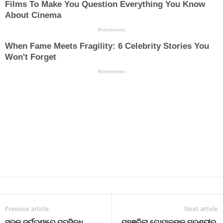
Previous article
Next article
ସଡ଼କ ଦୁର୍ଘଟଣାରେ ପ୍ରସିଦ୍ଧ
ପହଞ୍ଚିଲା ଗୋପାଳଙ୍କ ମରଶରୀର,