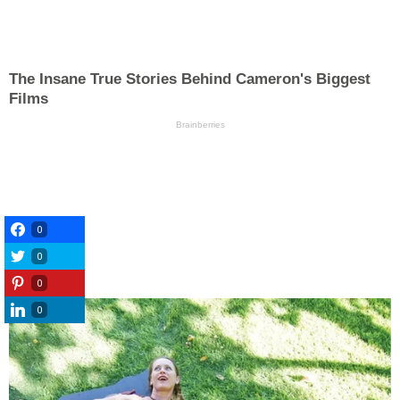
0
0
0
0