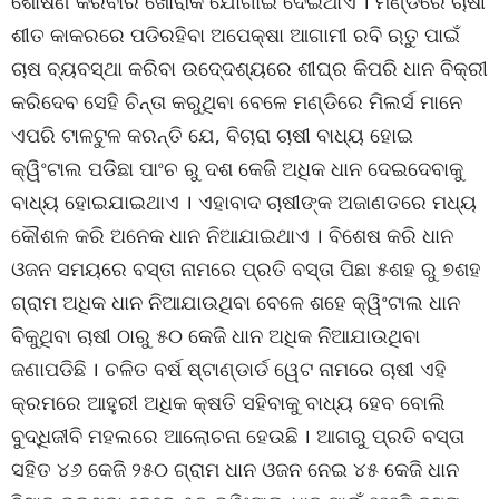
ଶୋଷଣ କରିବାର ଖୋରାକ ଯୋଗାଇ ଦେଇଥାଏ । ମଣ୍ଡିରେ ଚାଷୀ
ଶୀତ କାକରରେ ପଡିରହିବା ଅପେକ୍ଷା ଆଗାମୀ ରବି ଋତୁ ପାଇଁ
ଚାଷ ବ୍ୟବସ୍ଥା କରିବା ଉଦେ୍ଦଶ୍ୟରେ ଶୀଘ୍ର କିପରି ଧାନ ବିକ୍ରୀ
କରିଦେବ ସେହି ଚିନ୍ତା କରୁଥିବା ବେଳେ ମଣ୍ଡିରେ ମିଲର୍ସ ମାନେ
ଏପରି ଟାଳଟୁଳ କରନ୍ତି ଯେ, ବିଚାରା ଚାଷୀ ବାଧ୍ୟ ହୋଇ
କ୍ୱିଂଟାଲ ପଡିଛା ପାଂଚ ରୁ ଦଶ କେଜି ଅଧିକ ଧାନ ଦେଇଦେବାକୁ
ବାଧ୍ୟ ହୋଇଯାଇଥାଏ । ଏହାବାଦ ଚାଷୀଙ୍କ ଅଜାଣତରେ ମଧ୍ୟ
କୌଶଳ କରି ଅନେକ ଧାନ ନିଆଯାଇଥାଏ । ବିଶେଷ କରି ଧାନ
ଓଜନ ସମୟରେ ବସ୍ତା ନାମରେ ପ୍ରତି ବସ୍ତା ପିଛା ୫ଶହ ରୁ ୭ଶହ
ଗ୍ରାମ ଅଧିକ ଧାନ ନିଆଯାଉଥିବା ବେଳେ ଶହେ କ୍ୱିଂଟାଲ ଧାନ
ବିକୁଥିବା ଚାଷୀ ଠାରୁ ୫୦ କେଜି ଧାନ ଅଧିକ ନିଆଯାଉଥିବା
ଜଣାପଡିଛି । ଚଳିତ ବର୍ଷ ଷ୍ଟାଣ୍ଡାର୍ଡ ୱେଟ ନାମରେ ଚାଷୀ ଏହି
କ୍ରମରେ ଆହୁରୀ ଅଧିକ କ୍ଷତି ସହିବାକୁ ବାଧ୍ୟ ହେବ ବୋଲି
ବୁଦ୍ଧିଜୀବି ମହଲରେ ଆଲୋଚନା ହେଉଛି । ଆଗରୁ ପ୍ରତି ବସ୍ତା
ସହିତ ୪୬ କେଜି ୨୫୦ ଗ୍ରାମ ଧାନ ଓଜନ ନେଇ ୪୫ କେଜି ଧାନ