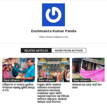
Dushmanta Kumar Panda
https://www.odiapua.com
RELATED ARTICLES
MORE FROM AUTHOR
ଜିଲ୍ଲା ପରିକ୍ରମା
ଜିଲ୍ଲା ପରିକ୍ରମା
ଜିଲ୍ଲା ପରିକ୍ରମା
ପୌରାଚଂଳ ୧୯ ନମ୍ବର ୱାର୍ଡ଼ରେ
ଅସୁସ୍ଥ କୀର୍ତନ କଳାକାର
ସରକାରୀ ଘର ଯାହା ପାଇଁ ସାତ
କଂଗ୍ରେସ ପକ୍ଷରୁ ଶୁଖିଲା ଖାଦ୍ୟ
ଲୋକନାଥ ବେହେରାଙ୍କ
ସପନ
ବଂଟନ
ସହାୟତାରେ ଆଗେଇଲା
ବଳାଜୀପଡ଼ା ଗ୍ରାମ କୀର୍ତନ
ମଣ୍ଡଳୀ ରକ୍ତଦାନ ସହ ଚିକିତ୍ସା
ଖର୍ଚ୍ଚରେ ସହଯୋଗ, ସରକାରୀ
ସହାୟତା ପାଇଁ ନିବେଦନ