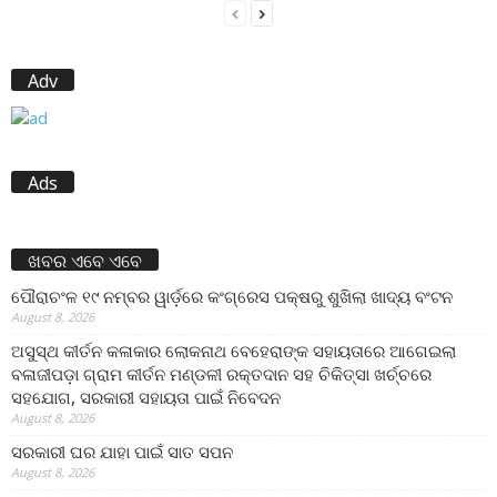
Adv
Ads
ଖବର ଏବେ ଏବେ
ପୌରାଚଂଳ ୧୯ ନମ୍ବର ୱାର୍ଡ଼ରେ କଂଗ୍ରେସ ପକ୍ଷରୁ ଶୁଖିଲା ଖାଦ୍ୟ ବଂଟନ
August 8, 2026
ଅସୁସ୍ଥ କୀର୍ତନ କଳାକାର ଲୋକନାଥ ବେହେରାଙ୍କ ସହାୟତାରେ ଆଗେଇଲା
ବଳାଜୀପଡ଼ା ଗ୍ରାମ କୀର୍ତନ ମଣ୍ଡଳୀ ରକ୍ତଦାନ ସହ ଚିକିତ୍ସା ଖର୍ଚ୍ଚରେ
ସହଯୋଗ, ସରକାରୀ ସହାୟତା ପାଇଁ ନିବେଦନ
August 8, 2026
ସରକାରୀ ଘର ଯାହା ପାଇଁ ସାତ ସପନ
August 8, 2026