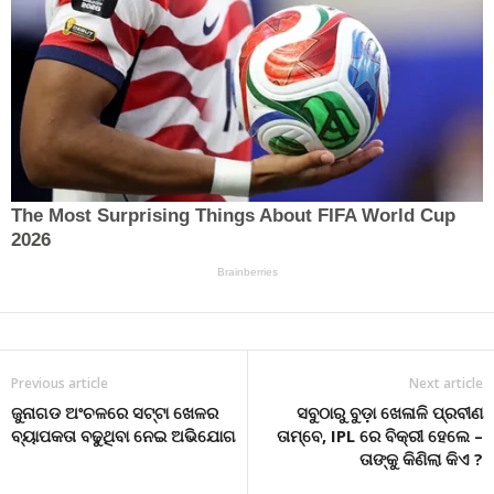
Previous article
Next article
ଜୁନାଗଡ ଅଂଚଳରେ ସଟ୍ଟା ଖେଳର
ସବୁଠାରୁ ବୁଡ଼ା ଖେଳାଳି ପ୍ରବୀଣ
ବ୍ୟାପକତା ବଢୁଥିବା ନେଇ ଅଭିଯୋଗ
ତାମ୍ବେ, IPL ରେ ବିକ୍ରୀ ହେଲେ –
ତାଙ୍କୁ କିଣିଲା କିଏ ?