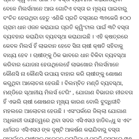
ବେଳେ ମିଲର୍ସମାନେ ଆଉ ଗୋଟିଏ ବସ୍ତା ର ମୂଲ୍ୟ ପାଇବାରୁ
ବଂଚିତ ହେଉଥିବା ହେତୁ ଏଣିକି ପ୍ରତି ବସ୍ତାରେ ୩୭କେଜି ୫୦୦
ଗ୍ରାମ ଧାନ ଓଜନ କରାଯାଇ ପ୍ରତି କ୍ୱିଂଟାଲ ପାଇଁ ୩ଟି ବସ୍ତା
ବ୍ୟବହାର କରାଯିବା ବ୍ୟବସ୍ଥା କରାଯାଇଛି । ଏହି କ୍ଷତ୍ରରେ
କେବଳ ମିଲର୍ସ ହିଁ ଲାଭବାନ ହେବେ ସିନା ଚାଷୀ କ୍ଷତି ସହିବାକୁ
ବାଧ୍ୟ ହେବ । ଚାଷୀଙ୍କୁ ଠିକ ଭାବରେ ଧାନ ବିକିବା ବ୍ୟବସ୍ଥା
କରିବାର ଯୋଜନା ହେଉଥିଲେହେଁ ଲାଭଖୋର ମିଲର୍ସମାନେ
କୌଣସି ନା କୌଣସି ଉପାୟ ବାହାର କରି ଚାଷୀଙ୍କୁ ଶୋଷଣ
କରୁଥିବା ଆଲୋଚନା ହେଉଛି । ବିଲମ୍ବିତ ମଣ୍ଡି ବ୍ୟବସ୍ଥା,
ମଣ୍ଡିରେ ସ୍ଥାନୀୟ ମିଲର୍ସ ଟେଗିଂ , ଯୋଗାଣ ବିଭାଗର ନୀରବତା
ହିଁ ଏଭଲି ଚାଷୀ ଶୋଷଣର ମୂଖ୍ୟ କାରଣ ବୋଲି ବୁଦ୍ଧିଜୀବି
ମହଲରେ ଆଲୋଚନା ହେଉଛି । ଏସଂପର୍କରେ ଜିଲ୍ଲା ଯୋଗାଣ
ଅଧିକାରୀ ଦାୟୀତ୍ୱରେ ଥିବା ସଦର ଏସିଏସଓ ହାଡିବନ୍ଧୁ ସ ଏବଂ
ଧର୍ମଗଡ ଏସିଏସଓ ଙ୍କ ଦୃଷ୍ଟି ଆକର୍ଷଣ କରାଯିବାରୁ ବସ୍ତା
ସଂପର୍କରେ ଚାଷୀଙ୍କୁ ସଚେତନ କରାଯିବା ଓ ପ୍ରତି ବସ୍ତାରେ ୩୭