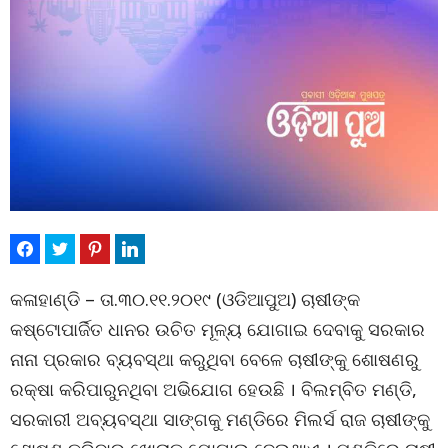
କଳାହାଣ୍ଡି – ତା.୩୦.୧୧.୨୦୧୯ (ଓଡିଆପୁଅ) ଚାଷୀଙ୍କ
କଷ୍ଟୋପାର୍ଜିତ ଧାନର ଉଚିତ ମୂଳ୍ୟ ଯୋଗାଇ ଦେବାକୁ ସରକାର
ନାନା ପ୍ରକାର ବ୍ୟବସ୍ଥା କରୁଥିବା ବେଳେ ଚାଷୀଙ୍କୁ ଶୋଷଣରୁ
ରକ୍ଷା କରିପାରୁନଥିବା ଅଭିଯୋଗ ହେଉଛି । ବିଲମ୍ବିତ ମଣ୍ଡି,
ସରକାରୀ ଅବ୍ୟବସ୍ଥା ସାଙ୍ଗକୁ ମଣ୍ଡିରେ ମିଲର୍ସ ରାଜ ଚାଷୀଙ୍କୁ