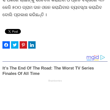
କେଜି ୫୦୦ ଗ୍ରାମ ଦାନ ଓଜନ କରାଯିବାର ବ୍ୟବସ୍ଥା କରାଯିବ
ବୋଲି ପ୍ରକାଶ କରିଛନ୍ତି ।