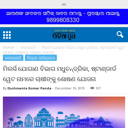
Ads
Home
କଳାହାଣ୍ଡି
ମିଲର୍ସ ଯୋଗାଣ ବିଭାଗ ମଧୁଚନ୍ଦ୍ରିକା, ଷ୍ଟାଣ୍ଡାର୍ଡ ୱେଟ
ନାମରେ ଚାଷୀଙ୍କୁ ଶୋଷଣ ଯୋଜନା
କଳାହାଣ୍ଡି
ଜିଲ୍ଲା ପରିକ୍ରମା
ମିଲର୍ସ ଯୋଗାଣ ବିଭାଗ ମଧୁଚନ୍ଦ୍ରିକା, ଷ୍ଟାଣ୍ଡାର୍ଡ
ୱେଟ ନାମରେ ଚାଷୀଙ୍କୁ ଶୋଷଣ ଯୋଜନା
By
Dushmanta Kumar Panda
-
December 19, 2019
107