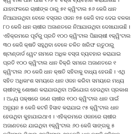
ଯାହାଫଳରେ ଚାଷୀଙ୍କ ଠାରୁ ୫୧ କ୍ୱିଂଟାଲ ୫୬ କେଜି ଧାନ
ନିଆଯାଉଥିବା ବେଳେ ବସ୍ତାର ଓଜନ ୭୫ କେଜି ବାଦ ଦେଇ ବଳକା
୮୦ କେଜି ଧାନ ଚାଷୀର ଅଜାଣତରେ ନିଆଯାଉଥିବା ଦେଖାଯାଉଛି ।
ଏହିକ୍ରମରେ ପୂର୍ବରୁ ପ୍ରତି ୧୦୦ କ୍ୱିଂଟାଲ ପିଛାଚାଷୀ ୧କ୍ୱିଂଟାଲ
୩୦ କେଜି କ୍ଷତି ସହୁଥିବା ବେଳେ ଚଳିତ ଖରିଫ ଋତୁଠାରୁ
ଷ୍ଟାଣ୍ଡାର୍ଡ ୱେଟ ନାମରେ ଅଧିକ ବସ୍ତା ବ୍ୟବହାର କରାଯାଇ
ପ୍ରତି ୧୦୦ କ୍ୱିଂଟାଲ ଧାନ ବିକ୍ରି ସମରେ ଅଜାଣତରେ ୧
କ୍ୱିଂଟାଲ ୬୦ କେଜି ଧାନ କ୍ଷତି ସହିବାକୁ ବାଧ୍ୟ ହେଉଛି । ଏଥି
ସହିତ ଅଧିକାଂଶ ସମୟରେ ଧାନ ଓଜନ କରିବା ସମୟରେ ମଧ୍ୟ
ଚାଷୀଙ୍କୁ ଶୋଷଣ କରାଯାଉଥିବା ଅଭିଯୋଗ ହେଉଥିବା ପ୍ରକାଶ
। ଅନ୍ୟ ପକ୍ଷରେ ଜଣେ ଚାଷୀର ୧୦୦ କ୍ୱିଂଟାଲ ଧାନ ପାଇଁ
ଅନୁ୍ୟନ ୫ କେଜି କଟନି ହିସାବ କରାଯାଇ ୯୫ କ୍ୱିଂଟାଲ ଧାନ
ହେଉଥିବା କୁହାଯାଇଥାଏ । ଏହିକ୍ରମରେ ଓଜନରେ ଚାଷୀର
ଅଜାଣତରେ ଯାଇଥିବା ୧କ୍ୱିଂଟାଲ ୬୦ କେଜି ସାଙ୍ଗକୁ ୫