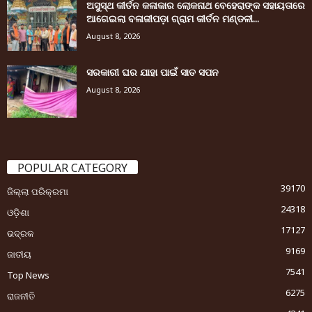
ଅସୁସ୍ଥ କୀର୍ତନ କଳାକାର ଲୋକନାଥ ବେହେରାଙ୍କ ସହାୟତାରେ
ଆଗେଇଲା ବଳାଜୀପଡ଼ା ଗ୍ରାମ କୀର୍ତନ ମଣ୍ଡଳୀ...
August 8, 2026
ସରକାରୀ ଘର ଯାହା ପାଇଁ ସାତ ସପନ
August 8, 2026
POPULAR CATEGORY
39170
ଜିଲ୍ଲା ପରିକ୍ରମା
24318
ଓଡ଼ିଶା
17127
ଭଦ୍ରକ
9169
ଜାତୀୟ
7541
Top News
6275
ରାଜନୀତି