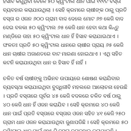
ହିସାବ କରୁଥିବା ବେଳେ ୫୦ କ୍ୱିଂଟାଲ ଧାନ ପାଇଁ ୧୧୧ଟି ବସ୍ତା
ବ୍ୟବହାର କରାଯାଉଥିଲା । ସେହି କ୍ରମରେ ଚାଷୀଙ୍କ ଠାରୁ ପ୍ରତି
ବସ୍ତା ର ଓଜନ ୬୦୦ ଗ୍ରାମ ବାଦ ଦେଲେ ମୋଟ ୬୭ କେଜି ବାଦ
ଦେଇ ବଳକା ୫୦ କ୍ୱିଂଟାଲ ୬୫ କେଜି ଧାନ ହେବା କଥା କିନ୍ତୁ
ମଣ୍ଡିରେ ତାହା ୫୦ କ୍ୱିଂଟାଲ ଧାନ ହିଁ ହିସାବ କରାଯାଇଥାଏ ।
ଫଳତଃ ପ୍ରତି ୫୦ କ୍ୱିଂଟାଲ ଧାନରେ ଚାଷୀର ପ୍ରାୟ ୬୫ କେଜି
ଧାନ ଚାଷୀର ଅଜାଣତରେ ବାଟ ମାରଣା ହୋଇଥାଏ । ଏଥି ସହିତ
କଟନି କରାଯାଉଥିବା ଧାନ ର ହିସାବ ହିଁ ନାହିଁ ।
ଚଳିତ ବର୍ଷ ଚାଷୀଙ୍କୁ ଅଭିନବ ଉପାୟରେ ଶୋଷଣ କରାଯିବାର
ବ୍ୟବସ୍ଥା କରାଯାଇଥିବା ବୁଦ୍ଧିଜୀବି ମହଲରେ ଆଲୋଚନା ହେଉଛି
। ପ୍ରତି ବସ୍ତାରେ ପୂର୍ବର ୪୫ କେଜି ବଦଳରେ ଚଳିତ ବର୍ଷ ଠାରୁ
୪୦ କେଜି ଧାନ ହିଁ ଓଜନ କରାଯିବ । ସେହି କ୍ରମରେ ୪୦ କେଜି
ଧାନ ପାଇଁ ପ୍ରତି ବସ୍ତାରେ ବସ୍ତାର ଓଜନ ସହିତ ୪୧ କେଜି ୨୫୦
ଗ୍ରାମ ଧାନ ଓଜନ କରାଯାଉଥିବା ଜୁଣାପଡିଛି । ସେହି କ୍ରମରେ ୫୦
କ୍ୱିଂଟାଲ ଧାନ ପାଇଁ ୧୨୫ ଟି ବସ୍ତା ବ୍ୟବହାର କରାଯାଉଛି ।