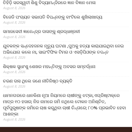
ତିହିଡି଼ ସରସ୍ୱତୀ ଶିଶୁ ବିଦ୍ୟାମନ୍ଦିରରେ ଜ୍ଞାନ ବିଜ୍ଞାନ ମେଳା
August 8, 2026
ବିଜେଡି ପଂଚାୟତ ସଭାପତି ବିପନ୍ନଙ୍କୁ ବାଂଟିଲେ ଶୁଖିଲାଖାଦ୍ୟ
August 8, 2026
ସମାଜସେବୀ ଜ୍ଞାନେନ୍ଦ୍ର ଦାସଙ୍କୁ ଶ୍ରଦ୍ଧାଞ୍ଜଳୀ
August 8, 2026
ଯୁବକଙ୍କ ସନ୍ଦେହଜନକ ମୃତ୍ୟୁ ଘଟଣା ,ପୁଅକୁ ହତ୍ୟା କାରାଯାଇଥିବା ନେଇ
ଅଭିଯୋଗ କଲେ ମା, ସାଇଂଟିଫିକ ଟିମର ଓ ଏସଡ଼ିପିଓଙ୍କ ତଦନ୍ତ
August 8, 2026
ଶିକ୍ଷକ ସୁଧାଂଶୁ ଶେଖର ମହାନ୍ତିଙ୍କୁ ଅବସର ସମ୍ବର୍ଦ୍ଧନା
August 8, 2026
ଚରଣ ଦାସ ଥିଲେ ଜଣେ ନୀତିନିଷ୍ଠ ବ୍ୟକ୍ତି
August 8, 2026
ଧାମନଗରରେ ଧାନକିଣା ନୂଆ ନିୟମରେ ଚାଷୀଙ୍କୁ ଝଟ୍‌କା,ଏଗ୍ରିଷ୍ଟାକ୍‌ରେ
ମାତ୍ର ୧୦ ହଜାର; ନିଜ ନାମରେ ଜମି ନଥିଲେ ଟୋକନ ଅନିଶ୍ଚିତ,
ପୂର୍ବପୁରୁଷଙ୍କ ଜମିରେ ଚାଷ କରୁଥିବା ଚାଷୀ ଚିନ୍ତାରେ; ୮୦% ପ୍ରଭାବିତ ହେବା
ଆଶଙ୍କା
August 8, 2026