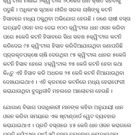
କ୍ୱିଂଟାଲ ମିଶାଇ ୬କ୍ୱିଂଟାଲ ୬୦କେଜି ଧାନ କ୍ଷତି ସହିବାକୁ
ପଡୁଛି । ଅଧିକାଂଶ ସ୍ଥଳେ ନୀରିହ ସରଲ ଚାଷିଙ୍କୁ କଟନି
ହିସାବରେ ମଧ୍ୟ ଠକୁଥିବା ଅଭିଯୋଗ ହେଉଛି । ଜଣେ ଚାଷୀ ବସ୍ତା
ଇତ୍ୟାଦି ଓଜନ ବାଦ ଦେଇ ୧୦୦ କ୍ୱିଂଟାଲ ଧାନ ଓଜନ କରିବା
ପରେ ୫କେଜି କଟନି ହିସାବରେ ସିଧା ସଳଖ ୫କ୍ୱିଂଟାଲ କଟନି
କରିଦେଇ ୯୫ କ୍ୱିଂଟାଲ ହିସାବ କରିଦିଆଯାଉଥିବା ଜଣାପଡିଛି
ପ୍ର୍ରକୃତପକ୍ଷେ ଚାଷି ଦେଉଥିବା ୯୫ କ୍ୱିଂଟାଲ ଧାନର ୫କେଜି
କଟନି ହିସାବ ହେଲେ ୪କ୍ୱିଂଟାଲ ୭୫ କେଜି କଟନି ହେବା କଥା
କିନ୍ତୁ ଏହି ହିସାବ କରି ଅଧରକ ୨୫ କେଜି କଟନି ନିଆଯାଉଥିବା
ଦେଖାଯାଇଥାଏ । ଏହି କ୍ରମରେ କଟନିରେ ମଧ୍ୟ ହେରାଫେରୀ
କରାଯାଉଥିବା ବୁଦ୍ଧିଜୀବି ମହଲରେ ଆଲୋଚନା ହେଉଛି ।
ଯୋଗାଣ ବିଭାଗ ପଦାଧିକାରୀ ମାନଙ୍କ କହିବା ଅନୁଯାୟୀ ଧାନ
ଓଜନ କରିବା ସମୟରେ ଏକ ଷ୍ଟାଣ୍ଡାର୍ଡ ୱେଟ ବ୍ୟବହାର
କରାଯାଇଥାଏ । ପ୍ରତି ବସ୍ତାରେ ୪୫ କେଜି ଧାନ ଓଜନ କରାଗଲେ
ପ୍ରତି କ୍ୱିଂଟାଲ ପାଇଁ ୨ଟି ବସ୍ତା ବ୍ୟବହାର କରାଯାଉଥିବା