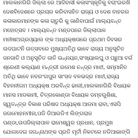
ମାଲକାନଗିରି ଜିଲ୍ଲା ରେ ଆଦିବାସୀ କଳାସଂସ୍କୃତିକୁ ବଚାଂଇରଖି
ଦେଶବିଦେଶରେ ପ୍ରଚାର କରିବାସହିତ ରାଜ୍ୟ ଓ ଦେଶ ବାହରର
କଳାକାରମାନଙ୍କ କଳା ଚାତୁରି କୁ ଜାଣିବାପାଇଁ ମାଲ୍ୟବନ୍ତ
ମହୋତ୍ସବ । ମାଲ୍ୟବନ୍ତ ମଣ୍ଡପରେ ଜିଲ୍ଲାପାଳ
ମନୀଷଅଗ୍ରଓ୍ୟାଲ ଙ୍କ ଅଧ୍ୟକ୍ଷତାରେ ପ୍ରଥମ ଦିବସର
ଉଦଘାଟନି ଉତ୍ସବରେ ମୁଖ୍ୟଅତିଥି ଭାବେ ରାଜ୍ୟ ଅନୁସୂଚିତ
ଜନଜାତି ଓ ଅନୁସୂଚିତ ଜାତି ଉନ୍ନୟନ,ସଂଖ୍ୟାଲଘୁ ଓ ପଛୁଆ ବର୍ଗ
ଶ୍ରେଣୀ କଲ୍ୟାଣ ମନ୍ତ୍ରୀ ରମେଶ ଚନ୍ଦ୍ର ମାଝୀ, ସମ୍ମାନିତ
ଅତିଥି ଭାବେ ନବରଂଗପୁର ସାଂସଦ ବଳଭଦ୍ର ମାଝୀ,ରାଜ୍ୟ
ବିହନନୀଗମ ଅଧ୍ୟକ୍ଷ ଅରବିନ୍ଦ ଢାଲୀ,ମାଲକାନଗିରି ବିଧାୟକ
ମାନସ ମାଡକାମୀ, ଚିତ୍ରକୋଣ୍ଡା ବିଧାୟକ ଡମ୍ବରୁଶିଶା,
ସ୍ୱତନ୍ତ୍ର ବିକାଶ ପରିଷଦ ଅଧ୍ୟକ୍ଷ ଆଡମା ରାବା,ଏସପି
ଜଗମୋହନମୀନା,ପଡି ଡିଆରଡିଏ ଲିଙ୍ଗରାଜ
ପଣ୍ଡା,ଉପଜିଲ୍ଲାପାଳ ରାମେଶ୍ୱର ପ୍ରଧାନ, ପ୍ରମୁଖ
ଯୋଗଦେଇ ଜଗନ୍ନାଥଙ୍କ ପ୍ରତି ମୂର୍ତୀ ନିକଟରେ ନଡିଆଭାଙ୍ଗି