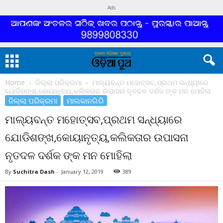
Ads
Home
ଜିଲ୍ଲା ପରିକ୍ରମା
ମାଲ୍ୟବନ୍ତ ମହୋତ୍ସବ,ପ୍ରଥମ ସନ୍ଧ୍ୟାରେ
ଯୋଡିଶଙ୍ଖ,କୋୟାନୃତ୍ୟ,କଲିକତାର ଉପାସନା ନୃତଦଳ ଦର୍ଶକ ଙ୍କ ମନ ମୋହିଲା
ଜିଲ୍ଲା ପରିକ୍ରମା
ମାଲକାନଗିରି
ମାଲ୍ୟବନ୍ତ ମହୋତ୍ସବ,ପ୍ରଥମ ସନ୍ଧ୍ୟାରେ
ଯୋଡିଶଙ୍ଖ,କୋୟାନୃତ୍ୟ,କଲିକତାର ଉପାସନା
ନୃତଦଳ ଦର୍ଶକ ଙ୍କ ମନ ମୋହିଲା
By
Suchitra Dash
-
January 12, 2019
389