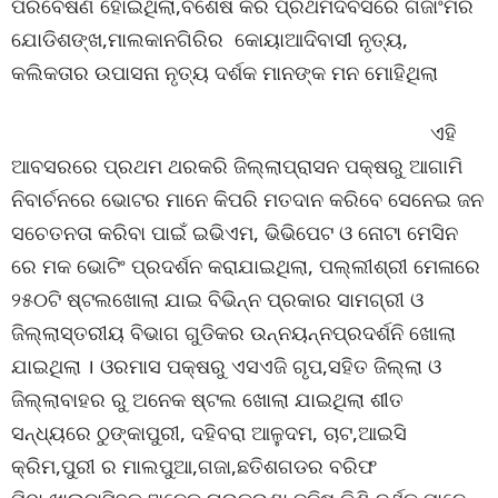
ପରିବେଷଣ ହୋଇଥିଲା,ବିଶେଷ କରି ପ୍ରଥମଦିବସରେ ଗଜାଂମର
ଯୋଡିଶଙ୍ଖ,ମାଲକାନଗିରିର କୋୟାଆଦିବାସୀ ନୃତ୍ୟ,
କଲିକତାର ଉପାସନା ନୃତ୍ୟ ଦର୍ଶକ ମାନଙ୍କ ମନ ମୋହିଥିଲା
ଏହି
ଆବସରରେ ପ୍ରଥମ ଥରକରି ଜିଲ୍ଲାପ୍ରାସନ ପକ୍ଷରୁ ଆଗାମି
ନିବାର୍ଚନରେ ଭୋଟର ମାନେ କିପରି ମତଦାନ କରିବେ ସେନେଇ ଜନ
ସଚେତନତା କରିବା ପାଇଁ ଇଭିଏମ, ଭିଭିପେଟ ଓ ନୋଟା ମେସିନ
ରେ ମକ ଭୋଟିଂ ପ୍ରଦର୍ଶନ କରାଯାଇଥିଲା, ପଲ୍ଲୀଶ୍ରୀ ମେଳାରେ
୨୫୦ଟି ଷ୍ଟଲଖୋଲା ଯାଇ ବିଭିନ୍ନ ପ୍ରକାର ସାମଗ୍ରୀ ଓ
ଜିଲ୍ଲାସ୍ତରୀୟ ବିଭାଗ ଗୁଡିକର ଉନ୍ନୟନ୍ନପ୍ରଦର୍ଶନି ଖୋଲା
ଯାଇଥିଲା । ଓରମାସ ପକ୍ଷରୁ ଏସଏଜି ଗୃପ,ସହିତ ଜିଲ୍ଲା ଓ
ଜିଲ୍ଲାବାହର ରୁ ଅନେକ ଷ୍ଟଲ ଖୋଲା ଯାଇଥିଲା ଶୀତ
ସନ୍ଧ୍ୟରେ ଠୁଙ୍କାପୁରୀ, ଦହିବରା ଆଳୁଦମ, ଚାଟ,ଆଇସି
କ୍ରିମ,ପୁରୀ ର ମାଲପୁଆ,ଗଜା,ଛତିଶଗଡର ବରିଫ