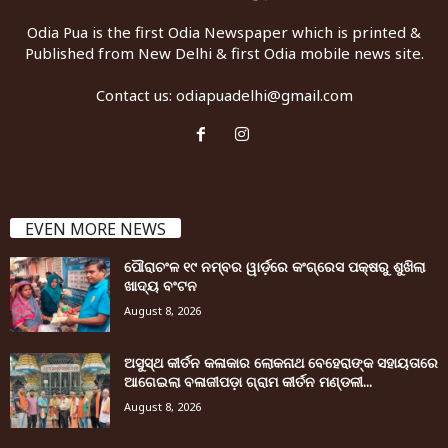
Odia Pua is the first Odia Newspaper which is printed &
Published from New Delhi & first Odia mobile news site.
Contact us:
odiapuadelhi@gmail.com
EVEN MORE NEWS
ପୌରାଚଂଳ ୧୯ ନମ୍ବର ୱାର୍ଡ଼ରେ କଂଗ୍ରେସ ପକ୍ଷରୁ ଶୁଖିଲା
ଖାଦ୍ୟ ବଂଟନ
August 8, 2026
ଅସୁସ୍ଥ କୀର୍ତନ କଳାକାର ଲୋକନାଥ ବେହେରାଙ୍କ ସହାୟତାରେ
ଆଗେଇଲା ବଳାଜୀପଡ଼ା ଗ୍ରାମ କୀର୍ତନ ମଣ୍ଡଳୀ...
August 8, 2026