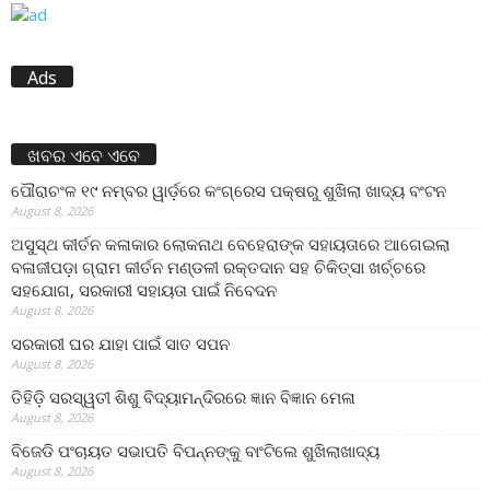
Ads
ଖବର ଏବେ ଏବେ
ପୌରାଚଂଳ ୧୯ ନମ୍ବର ୱାର୍ଡ଼ରେ କଂଗ୍ରେସ ପକ୍ଷରୁ ଶୁଖିଲା ଖାଦ୍ୟ ବଂଟନ
August 8, 2026
ଅସୁସ୍ଥ କୀର୍ତନ କଳାକାର ଲୋକନାଥ ବେହେରାଙ୍କ ସହାୟତାରେ ଆଗେଇଲା
ବଳାଜୀପଡ଼ା ଗ୍ରାମ କୀର୍ତନ ମଣ୍ଡଳୀ ରକ୍ତଦାନ ସହ ଚିକିତ୍ସା ଖର୍ଚ୍ଚରେ
ସହଯୋଗ, ସରକାରୀ ସହାୟତା ପାଇଁ ନିବେଦନ
August 8, 2026
ସରକାରୀ ଘର ଯାହା ପାଇଁ ସାତ ସପନ
August 8, 2026
ତିହିଡି଼ ସରସ୍ୱତୀ ଶିଶୁ ବିଦ୍ୟାମନ୍ଦିରରେ ଜ୍ଞାନ ବିଜ୍ଞାନ ମେଳା
August 8, 2026
ବିଜେଡି ପଂଚାୟତ ସଭାପତି ବିପନ୍ନଙ୍କୁ ବାଂଟିଲେ ଶୁଖିଲାଖାଦ୍ୟ
August 8, 2026