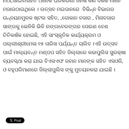
ମିଠା,ଖାଇବାସିହତ ଅନେକ ଘରକରଣା ଜନିଷ କିଣି ଦର୍ଶକ ମାନେ
ମଜାଉଠାଇଥିଲେ । ଉତ୍ସବ ମଇଦାନରେ ବିଭିନ୍ନ ବିଭାଗର
ଉନ୍ନୟନମୁଳକ ଷ୍ଟଲ ସହିତ, ,ଦୋକାନ ବଜାର , ମିନାବଜାର
ସାଙ୍ଗକୁ ଭେଳିକି ଭିଳି ରଙ୍ଗବେରଙ୍ଗର ତୋରଣ ବେଶ
ଚିତିକର୍ଷକ ହୋଇଛି, ଏହି ସାଂସ୍କୃତିକ କାର୍ଯ୍ୟକ୍ରମ ଓ
ପଲ୍ଲୀଶ୍ରୀମେଳା ୧୫ ତାରିଖ ପର୍ଯ୍ୟନ୍ତ ଚାଲିବ ।ଏହି ଉତ୍ସବ
ପାଇଁ ମାଲ୍ୟବନ୍ତ ମଣ୍ଡପ ସହିତ ଜିଲ୍ଲାରେ କଢାପୁଲିସ ସୁରକ୍ଷା
ବ୍ୟବସ୍ଥା କରା ଯାଇ ବିଏସଏଫ ଜବାନ ମାନଙ୍କ ସହିତ ଏସଓଜି,
ଓ ବହୁପରିମାଣରେ ଜିଲ୍ଲାପୁଲିସ ଙ୍କୁ ମୁତୟନକରା ଯାଇଛି ।