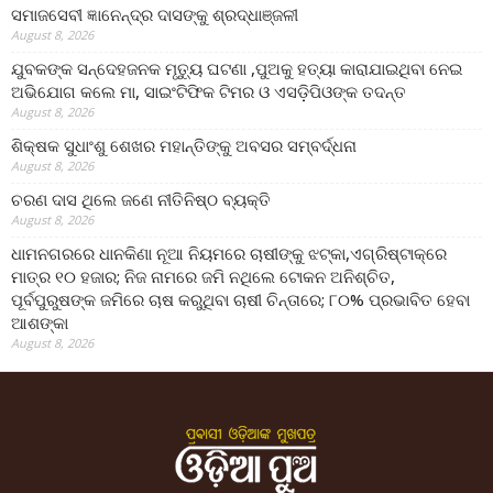
ସମାଜସେବୀ ଜ୍ଞାନେନ୍ଦ୍ର ଦାସଙ୍କୁ ଶ୍ରଦ୍ଧାଞ୍ଜଳୀ
August 8, 2026
ଯୁବକଙ୍କ ସନ୍ଦେହଜନକ ମୃତ୍ୟୁ ଘଟଣା ,ପୁଅକୁ ହତ୍ୟା କାରାଯାଇଥିବା ନେଇ
ଅଭିଯୋଗ କଲେ ମା, ସାଇଂଟିଫିକ ଟିମର ଓ ଏସଡ଼ିପିଓଙ୍କ ତଦନ୍ତ
August 8, 2026
ଶିକ୍ଷକ ସୁଧାଂଶୁ ଶେଖର ମହାନ୍ତିଙ୍କୁ ଅବସର ସମ୍ବର୍ଦ୍ଧନା
August 8, 2026
ଚରଣ ଦାସ ଥିଲେ ଜଣେ ନୀତିନିଷ୍ଠ ବ୍ୟକ୍ତି
August 8, 2026
ଧାମନଗରରେ ଧାନକିଣା ନୂଆ ନିୟମରେ ଚାଷୀଙ୍କୁ ଝଟ୍‌କା,ଏଗ୍ରିଷ୍ଟାକ୍‌ରେ
ମାତ୍ର ୧୦ ହଜାର; ନିଜ ନାମରେ ଜମି ନଥିଲେ ଟୋକନ ଅନିଶ୍ଚିତ,
ପୂର୍ବପୁରୁଷଙ୍କ ଜମିରେ ଚାଷ କରୁଥିବା ଚାଷୀ ଚିନ୍ତାରେ; ୮୦% ପ୍ରଭାବିତ ହେବା
ଆଶଙ୍କା
August 8, 2026