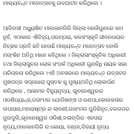
ମାଲ୍ୟବନ୍ତ ମହୋତ୍ସବକୁ ଉଦଘାଟନ କରିଥିଲେ ।
ଆଦିବାସୀ ଅଧ୍ୟୁଷିତ ମାଲକାନଗିରି ଜିଲ୍ଲା କେଉଁଗୁଣରେ କମ
ନୁହଁ, ଏଠାକାର ଐତିହ୍ୟ,ପରମ୍ପରା, କଳସଂସ୍କୃତି.ଜୀବନଧାରାର
ନିଚ୍ଛକ ପ୍ରତି ଛବି ହେଉଛି ମାଲ୍ୟବନ୍ତ ମହୋତ୍ସବ ବୋଲି
ମଚାଂଶିନ ଅତିଥି ମାନେ କହିଥିଲେ । ଜିଲ୍ଲାସାଂସ୍କୃତିକ ଅଧିକାରୀ
ତଥା ଜିଲ୍ଲାସୁଚନା ଲୋକ ସଂପର୍କ ଅଧିକାରୀ ଗୁଣନିଧି ନାୟକ ସଭା
ପରିଚାଳନା କରିଥିଲେ ।ଏହି ଅବସରରେ ମାଲ୍ୟବନ୍ତ ଉତ୍ସବର
ମୁଖପତ୍ର ସପ୍ତାଧାରା ପୁସ୍ତକ କୁ ମୁଖ୍ୟଅତିଥି ଲୋକାର୍ପଣ
କରିଥିଲେ , ଆସାମର ବିହୁ୍ୟନୃତ୍ୟ, ଭୁବନେଶ୍ୱରର
ଓଡଶିଡ୍ୟାନ୍ସ,ଗଜାଂମର ଯୋଡିଶଙ୍ଖ ଓ ରଣପା,କୋଲକତାର
ଉପାସନା,ମହାରାଷ୍ଟ୍ର ର ଲାବଣୀ,ଗଜାଂମର ଘୁଡିକିନୃତ,ବରଗଡର
ଦୁଲଦୁଲି,ଭୂବନେଶ୍ୱର ଓଡିଶୀ,ବଲାଙ୍ଗିର ଏକତାରା
ନୃତ୍ୟ,ମାଲକାନଗିରି ର କୋୟା, ବଣ୍ଡା,ଦିଦାୟୀ ନୃତ୍ୟ