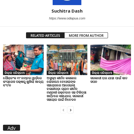
Suchitra Dash
https://www.odiapua.com
RELATED ARTICLES
MORE FROM AUTHOR
ଜିଲ୍ଲା ପରିକ୍ରମା
ଜିଲ୍ଲା ପରିକ୍ରମା
ଜିଲ୍ଲା ପରିକ୍ରମା
ପୌରାଚଂଳ ୧୯ ନମ୍ବର ୱାର୍ଡ଼ରେ
ଅସୁସ୍ଥ କୀର୍ତନ କଳାକାର
ସରକାରୀ ଘର ଯାହା ପାଇଁ ସାତ
କଂଗ୍ରେସ ପକ୍ଷରୁ ଶୁଖିଲା ଖାଦ୍ୟ
ଲୋକନାଥ ବେହେରାଙ୍କ
ସପନ
ବଂଟନ
ସହାୟତାରେ ଆଗେଇଲା
ବଳାଜୀପଡ଼ା ଗ୍ରାମ କୀର୍ତନ
ମଣ୍ଡଳୀ ରକ୍ତଦାନ ସହ ଚିକିତ୍ସା
ଖର୍ଚ୍ଚରେ ସହଯୋଗ, ସରକାରୀ
ସହାୟତା ପାଇଁ ନିବେଦନ
Adv