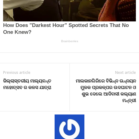
Previous article
Next article
ଜିଲ୍ଲାସ୍ତରୀୟ ମାଲ୍ୟବନ୍ତ
ମାଲକାନଗିରିରେ ବିଭିନ୍ନ ଉନ୍ନୟନ
ମହୋତ୍ସବ ର କଳସ ଯାତ୍ରା
ମୁଳକ ପ୍ରକଳ୍ପର ଉଦଘାଟନ ଓ
ଶୁଭ ଦେଲେ ଆଦିବାସୀ କଲ୍ୟାଣ
ମନ୍ତ୍ରୀ