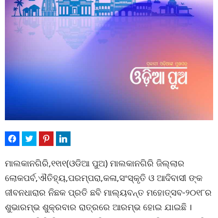
ମାଲକାନଗିରି,୧୧ା୧(ଓଡିଆ ପୁଅ) ମାଲକାନଗିରି ଜିଲ୍ଲାର
ଲୋକପର୍ବ,ଐତିହ୍ୟ,ପରମ୍ପରା,କଳା,ସଂସ୍କୃତି ଓ ଆଦିବାସୀ ଙ୍କ
ଜୀବନଧାରାର ନିଛକ ପ୍ରତି ଛବି ମାଲ୍ୟବନ୍ତ ମହୋତ୍ସବ-୨୦୧୮ର
ଶୁଭାରମ୍ଭ ଶୁକ୍ରବାର ରାତ୍ରରେ ଆରମ୍ଭ ହୋଇ ଯାଇଛି ।