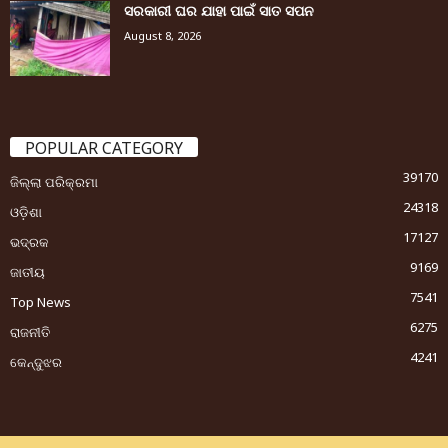
ସରକାରୀ ଘର ଯାହା ପାଇଁ ସାତ ସପନ
August 8, 2026
POPULAR CATEGORY
39170
ଜିଲ୍ଲା ପରିକ୍ରମା
24318
ଓଡ଼ିଶା
17127
ଭଦ୍ରକ
9169
ଜାତୀୟ
7541
Top News
6275
ରାଜନୀତି
4241
କେନ୍ଦୁଝର