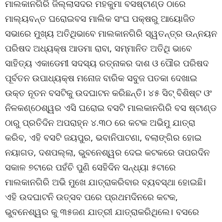
ମାଲକାନଗିରି ଜିଲ୍ଲାସଦର ମହକୁମା ବସଷ୍ଟାଣ୍ଡ ଠାରେ
ମାଲ୍ୟବନ୍ତ ଘରୋଇବସ ମାଲିକ ସଂଘ ପକ୍ଷରୁ ଆୟୋଜିତ
ସଭାରେ ମୁଖ୍ୟ ଅତିଥିଭାବେ ମାଲକାନଗିରି ସ୍ୱତନ୍ତ୍ର ଉନ୍ନୟନ
ପରିଷଦ ଅଧ୍ୟକ୍ଷ ଆଡମା ରାବା, ସମ୍ମାନିତ ଅତିଥି ଭାବେ
ସାହିତ୍ୟ ଏକାଡେମୀ ସଦସ୍ୟ ରତ୍ନାକର ଦାଶ ଓ ପୌର ପରିଷଦ
ପୂର୍ବତନ ଉପାଧ୍ୟକ୍ଷ ମନୋଜ ବାରିକ ସବୁଜ ପତକା ଦେଖାଇ
ଉକ୍ତ ନୂତନ ବସଟିକୁ ଉଦଘାଟନ କରିଛନ୍ତି। ୪୫ ସିଟ୍ ବିଶିଷ୍ଟ ଓଂ
ନିଳକଣ୍ଠେଶ୍ୱର ଏସି ଘରୋଇ ବସଟି ମାଲକାନଗିରି ବସ ଷ୍ଟାଣ୍ଡ
ଠାରୁ ପ୍ରତିଦିନ ଅପରାହ୍ନ ୪.୩୦ ରେ କଟକ ଅଭିମୁ ଯାତ୍ରା
କରିବ, ଏହି ବସଟି ଜୟପୁର, ଭବାନିପାଟଣା, ବଲାଙ୍ଗିର ହୋଇ
ନୟାଗଡ, ଦଶପଲ୍ଲା, ଭୁବନେଶ୍ୱର ଦେଇ କଟକରେ ତାପରଦିନ
ସକାଳ ୭ଟାରେ ପହଁଚି ପୁଣି ସେହିଦିନ ସନ୍ଧ୍ୟା ୫ଟାରେ
ମାଲକାନଗିରି ଅଭି ମୁଖେ ଯାତ୍ରାକରିବାର ବ୍ୟବସ୍ଥା ହୋଇଛି।
ଏହି ଉଦଘାଟନି ଉତ୍ସବ ପରେ ପ୍ରଥମଦିନରେ କଟକ,
ଭୁବନେଶ୍ୱର କୁ ୩୫ଜଣ ଯାତ୍ରୀ ଯାତ୍ରାକରିଥିଲେ। ବସରେ