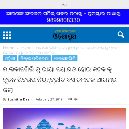
Ads
Home
ଓଡ଼ିଶା
ମାଲକାନଗିରି ରୁ ଭାୟା ନୟାଗଡ ହୋଇ କଟକ କୁ ନୂତନ
ଶିତତାପ ନିୟନ୍ତ୍ରୀତ ବସ ଚଳାଚଳ...
ଓଡ଼ିଶା
ଜିଲ୍ଲା ପରିକ୍ରମା
ମାଲକାନଗିରି
ମାଲକାନଗିରି ରୁ ଭାୟା ନୟାଗଡ ହୋଇ କଟକ କୁ
ନୂତନ ଶିତତାପ ନିୟନ୍ତ୍ରୀତ ବସ ଚଳାଚଳ ଆରମ୍ଭ
କଲା
By
Suchitra Dash
-
February 27, 2019
794