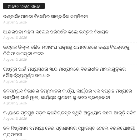
ଖବର ଏବେ ଏବେ
ଭଣ୍ଡାରିପୋଖରୀ ବିଜେପିର ସାମ୍ବାଦିକ ସମ୍ମିଳନୀ
August 6, 2026
ଆଗରପଡା ମହିଳା କଲେଜ ପରିଦର୍ଶନ କଲେ ଭଦ୍ରକ ବିଧାୟକ
August 6, 2026
ଭଦ୍ରକ ଜିଲ୍ଲା ଦଳିତ ମହାସଂଘ ପକ୍ଷରୁ ଧାମନଗରରେ ବନ୍ୟା ବିପନ୍ନଙ୍କୁ
ରିଲିଫ ସାମଗ୍ରୀ ବଂଟନ
August 6, 2026
ରାଷ୍ଟ୍ର ପାଇଁ ମଧ୍ୟସ୍ଥତା ୩.୦ ମାଧ୍ୟମରେ ବିଚାରାଧୀନ ମାମଲାଗୁଡ଼ିକର
ସୌହାର୍ଦ୍ଦ୍ୟପୂର୍ଣ୍ଣ ସମାଧାନ
August 6, 2026
ଜଳସମ୍ପଦ ବିଭାଗର ନିମ୍ନମାନର କାର୍ଯ୍ୟ, କାର୍ଯ୍ୟର ଏକ ସପ୍ତାହ ମଧ୍ୟରେ
ଭାଙ୍ଗିଲା ଗାର୍ଡ ୱାଲ, କାର୍ଯ୍ୟର ଗୁଣବତା କୁ ନେଇ ପ୍ରଶ୍ନବାଚୀ
August 6, 2026
ବନ୍ୟାରେ ପ୍ରମୁଖ ସଡ଼କ କ୍ଷତିଗ୍ରସ୍ତ ସ୍ଥିତି ଅନୁଧ୍ୟାନ କଲେ ଆର୍‌ଡ଼ି ସଚିବ
August 6, 2026
ଜଳ ନିଷ୍କାସନ ସମସ୍ୟା ନେଇ ପ୍ରଶାସନର ଦ୍ୱାରସ୍ତ ହେଲେ ବରାଳପୋଖରୀ
ଗ୍ରାମବାସୀ