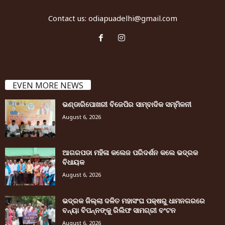
Contact us:
odiapuadelhi@gmail.com
EVEN MORE NEWS
ଭଣ୍ଡାରିପୋଖରୀ ବିଜେପିର ସାମ୍ବାଦିକ ସମ୍ମିଳନୀ
August 6, 2026
ଆଗରପଡା ମହିଳା କଲେଜ ପରିଦର୍ଶନ କଲେ ଭଦ୍ରକ
ବିଧାୟକ
August 6, 2026
ଭଦ୍ରକ ଜିଲ୍ଲା ଦଳିତ ମହାସଂଘ ପକ୍ଷରୁ ଧାମନଗରରେ
ବନ୍ୟା ବିପନ୍ନଙ୍କୁ ରିଲିଫ ସାମଗ୍ରୀ ବଂଟନ
August 6, 2026