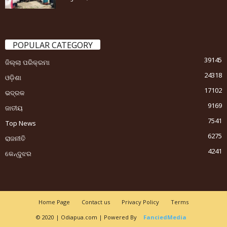
POPULAR CATEGORY
39145
ଜିଲ୍ଲା ପରିକ୍ରମା
24318
ଓଡ଼ିଶା
17102
ଭଦ୍ରକ
9169
ଜାତୀୟ
7541
Top News
6275
ରାଜନୀତି
4241
କେନ୍ଦୁଝର
Home Page
Contact us
Privacy Policy
Terms
© 2020 | Odiapua.com | Powered By
FanciedMedia