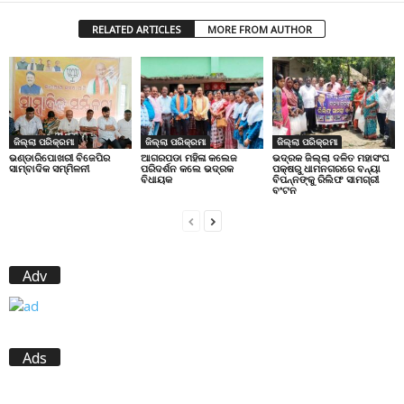
RELATED ARTICLES
MORE FROM AUTHOR
ଜିଲ୍ଲା ପରିକ୍ରମା
ଜିଲ୍ଲା ପରିକ୍ରମା
ଜିଲ୍ଲା ପରିକ୍ରମା
ଭଣ୍ଡାରିପୋଖରୀ ବିଜେପିର
ଆଗରପଡା ମହିଳା କଲେଜ
ଭଦ୍ରକ ଜିଲ୍ଲା ଦଳିତ ମହାସଂଘ
ସାମ୍ବାଦିକ ସମ୍ମିଳନୀ
ପରିଦର୍ଶନ କଲେ ଭଦ୍ରକ
ପକ୍ଷରୁ ଧାମନଗରରେ ବନ୍ୟା
ବିଧାୟକ
ବିପନ୍ନଙ୍କୁ ରିଲିଫ ସାମଗ୍ରୀ
ବଂଟନ
Adv
Ads