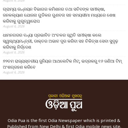
August 6, 2026
ଗ୍ରାମ୍ୟ ଉନ୍ନୟନ ବିଭାଗର କମିଶନର ତଥା ସଚିବଙ୍କ ସମୀକ୍ଷା,
ଜନକଲ୍ୟାଣ ଯୋଜନା ଗୁଡିକର ଗୁଣବତା ସହ ସମୟସୀମା ମଧ୍ୟରେ ଶେଷ
କରିବାକୁ ଗୁରୁତ୍ୱାରୋପ
August 6, 2026
ଧାମନଗରର ବନ୍ୟା ପ୍ରଭାବିତ ଅଂଚଳର ସ୍ଥିତି ସମୀକ୍ଷା କଲେ
ସ୍ୱାସ୍ଥ୍ୟମନ୍ତ୍ରୀ, ଡାକ୍ତର ଅଭାବ ଦୂର କରିବା ସହ ଚିକିତ୍ସା ସେବା ସୁଦୃଢ଼
କରିବାକୁ ନିର୍ଦ୍ଦେଶ
August 6, 2026
୭୨ତମ ରାଜ୍ୟସ୍ତରୀୟ ଜୁନିୟର ଆଥଲେଟିକ ମିଟ୍‌, ଭଦ୍ରକରୁ ୧୬ ଜଣିଆ ଟିମ୍
ଅଂଶଗ୍ରହଣ କରିବେ
August 6, 2026
Odia Pua is the first Odia Newspaper which is printed &
Published from New Delhi & first Odia mobile news site.