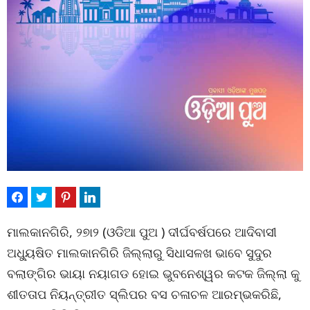
ମାଲକାନଗିରି, ୨୭ା୨ (ଓଡିଆ ପୁଅ ) ଦୀର୍ଘବର୍ଷପରେ ଆଦିବାସୀ
ଅଧ୍ୟୁଷିତ ମାଲକାନଗିରି ଜିଲ୍ଲାରୁ ସିଧାସଳଖ ଭାବେ ସୁଦୁର
ବଲାଙ୍ଗିର ଭାୟା ନୟାଗଡ ହୋଇ ଭୁବନେଶ୍ୱର କଟକ ଜିଲ୍ଲା କୁ
ଶୀତତାପ ନିୟନ୍ତ୍ରୀତ ସ୍ଲିପର ବସ ଚଳାଚଳ ଆରମ୍ଭକରିଛି,