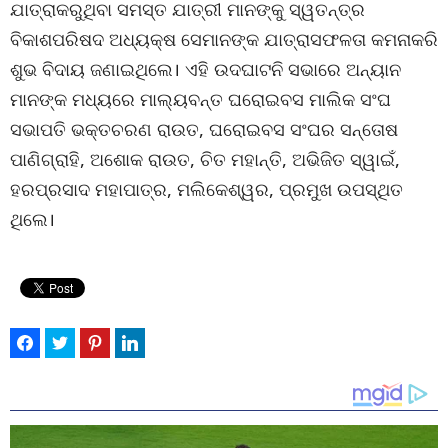
ଯାତ୍ରାକରୁଥିବା ସମସ୍ତ ଯାତ୍ରୀ ମାନଙ୍କୁ ସ୍ୱତନ୍ତ୍ର
ବିକାଶପରିଷଦ ଅଧ୍ୟକ୍ଷ ସେମାନଙ୍କ ଯାତ୍ରାସଫଳତା କମନାକରି
ଶୁଭ ବିଦାୟ ଜଣାଇଥିଲେ। ଏହି ଉଦଘାଟନି ସଭାରେ ଅନ୍ୟାନ
ମାନଙ୍କ ମଧ୍ୟରେ ମାଲ୍ୟବନ୍ତ ଘରୋଇବସ ମାଲିକ ସଂଘ
ସଭାପତି ଭକ୍ତଚରଣ ରାଉତ, ଘରୋଇବସ ସଂଘର ସନ୍ତୋଷ
ପାଣିଗ୍ରାହି, ଅଶୋକ ରାଉତ, ଚିତ ମହାନ୍ତି, ଅଭିଜିତ ସ୍ୱାଇଁ,
ହରପ୍ରସାଦ ମହାପାତ୍ର, ମଲିକେଶ୍ୱର, ପ୍ରମୁଖ ଉପସ୍ଥିତ
ଥିଲେ।