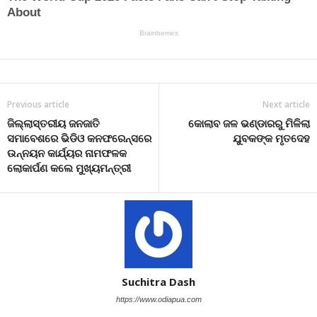
Previous article
Next article
ଜିଲ୍ଲାସ୍ତରୀୟ ଜନଜାତି
କୋଲାବ ଜଳ ଭଣ୍ଡାରରୁ ମିଳିଲା
ସମାବେଶରେ ଭିଡିଓ କନଫରେନ୍ସରେ
ଯୁବକଙ୍କ ମୃତଦେହ
ଉନ୍ନୟନ କାର୍ଯ୍ୟର ନାମଫଳକ
ଲୋକାର୍ପଣ କଲେ ମୁଖ୍ୟମନ୍ତ୍ରୀ
Suchitra Dash
https://www.odiapua.com