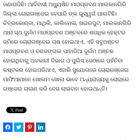
ଜଣାପଡିଛି। ଆଦିବାସୀ ଅଧ୍ୟୁଷିତ ମାଓପ୍ରବଣ ମାଲକାନଗିରି
ଜିଲ୍ଲା ଚୋରାଗଞ୍ଜେଇ ବେପାରି ଙ୍କ ଭୁସ୍ୱର୍ଗ ପାଲଟିଛି।
ଚିତ୍ରକୋଣ୍ଡା, ମାଥିଲି, କାଲିମେଳା, ଖଇରପୁଟ, ମାଲକାନଗିରି
ଥାନା ସ୍ଥ ଦୁର୍ଗମ ମାଓପ୍ରବଣ ଅଞ୍ଚଳରେ ଶତାଧିକ ହେକ୍ଟର
ଜମିରେ ଚୋରାଗଞ୍ଜେଇ ଚାଷ ହୋଇଥାଏ, ଏହି ସବୁଅଞ୍ଚଳ
ମାଓପ୍ରବଣ ଓ ବଣଜଙ୍ଗଲ ପାହାଡିଆ ଦୁର୍ଗମ ଅଞ୍ଚଳ
ହୋଇଥିବାରୁ ଅବକାରୀ ବିଭାଗ ଓ ପୁଲିସ ସେଠାରେ ପହଁଚିବା
କଷ୍ଟକର ହୋଇପଡିଥାଏ, ଏହାରି ସୁଯୋଗରେ ଚୋରାଗଞ୍ଜେଇ
ମାଫିଆମାନେ ଖୋଲମ ଖୋଲା ଭାବେ ଅନ୍ୟରାଜ୍ୟକୁ ଚୋରାରେ
ଗଞ୍ଜେଇ ଚାଲାଣ କରି ବେସ ଲାଭବାନ ହୋଇଥାନ୍ତି।