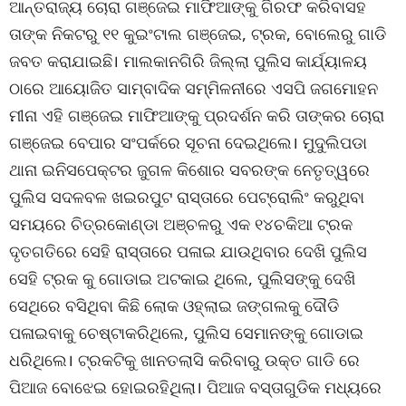
ଆନ୍ତରାଜ୍ୟ ଚୋରା ଗଞ୍ଜେଇ ମାଫିଆଙ୍କୁ ଗିରଫ କରିବାସହ
ତାଙ୍କ ନିକଟରୁ ୧୧ କୁଇଂଟାଲ ଗଞ୍ଜେଇ, ଟ୍ରକ, ବୋଲେରୁ ଗାଡି
ଜବତ କରାଯାଇଛି। ମାଲକାନଗିରି ଜିଲ୍ଲା ପୁଲିସ କାର୍ଯ୍ୟାଳୟ
ଠାରେ ଆୟୋଜିତ ସାମ୍ବାଦିକ ସମ୍ମିଳନୀରେ ଏସପି ଜଗମୋହନ
ମୀନା ଏହି ଗଞ୍ଜେଇ ମାଫିଆଙ୍କୁ ପ୍ରଦର୍ଶନ କରି ତାଙ୍କର ଚୋରା
ଗଞ୍ଜେଇ ବେପାର ସଂପର୍କରେ ସୂଚନା ଦେଇଥିଲେ। ମୁଦୁଲିପଡା
ଥାନା ଇନିସପେକ୍ଟର ଜୁଗଳ କିଶୋର ସବରଙ୍କ ନେତୃତ୍ୱରେ
ପୁଲିସ ସଦଳବଳ ଖଇରପୁଟ ରାସ୍ତାରେ ପେଟ୍ରୋଲିଂ କରୁଥିବା
ସମୟରେ ଚିତ୍ରକୋଣ୍ଡା ଅଞ୍ଚଳରୁ ଏକ ୧୪ଚକିଆ ଟ୍ରକ
ଦୃତଗତିରେ ସେହି ରାସ୍ତାରେ ପଳାଇ ଯାଉଥିବାର ଦେଖି ପୁଲିସ
ସେହି ଟ୍ରକ କୁ ଗୋଡାଇ ଅଟକାଇ ଥିଲେ, ପୁଲିସଙ୍କୁ ଦେଖି
ସେଥିରେ ବସିଥିବା କିଛି ଲୋକ ଓହ୍ଲାଇ ଜଙ୍ଗଲକୁ ଦୌଡି
ପଳାଇବାକୁ ଚେଷ୍ଟାକରିଥିଲେ, ପୁଲିସ ସେମାନଙ୍କୁ ଗୋଡାଇ
ଧରିଥିଲେ। ଟ୍ରକଟିକୁ ଖାନତଲାସି କରିବାରୁ ଉକ୍ତ ଗାଡି ରେ
ପିଆଜ ବୋଝେଇ ହୋଇରହିଥିଲା। ପିଆଜ ବସ୍ତାଗୁଡିକ ମଧ୍ୟରେ