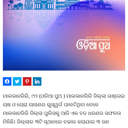
ମାଲକାନଗିରି, ୯ା୨ (ଓଡିଆ ପୁଅ ) ମାଲକାନଗିରି ଜିଲ୍ଲା ଗଞ୍ଜେଇ
ଚାଷ ଓ ଚୋରା ଚାଲାଣର ଭୁସ୍ୱର୍ଗ ପାଲଟିଥିବା ବେଳେ
ମାଲକାନଗିରି ଜିଲ୍ଲା ପୁଲିସକୁ ଆଜି ଏକ ବଡ ଧରଣର ସଫଳତା
ମିଳିଛି। ଜିଲ୍ଲାର ୩ଟି ସ୍ଥାନରେ ଚଢାଉ କରାଯାଇ ୩ ଜଣ