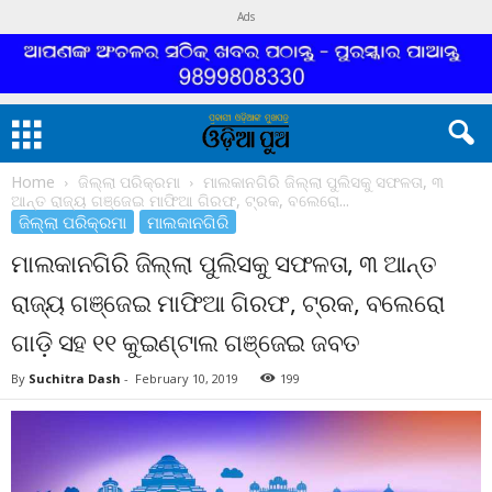
Ads
Home
ଜିଲ୍ଲା ପରିକ୍ରମା
ମାଲକାନଗିରି ଜିଲ୍ଲା ପୁଲିସକୁ ସଫଳତା, ୩
ଆନ୍ତ ରାଜ୍ୟ ଗଞ୍ଜେଇ ମାଫିଆ ଗିରଫ, ଟ୍ରକ, ବଲେରୋ...
ଜିଲ୍ଲା ପରିକ୍ରମା
ମାଲକାନଗିରି
ମାଲକାନଗିରି ଜିଲ୍ଲା ପୁଲିସକୁ ସଫଳତା, ୩ ଆନ୍ତ
ରାଜ୍ୟ ଗଞ୍ଜେଇ ମାଫିଆ ଗିରଫ, ଟ୍ରକ, ବଲେରୋ
ଗାଡ଼ି ସହ ୧୧ କୁଇଣ୍ଟାଲ ଗଞ୍ଜେଇ ଜବତ
By
Suchitra Dash
-
February 10, 2019
199