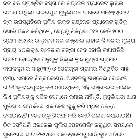
ବଡ ବଡ ପ୍ଲାଷ୍ଟିକ ବସ୍ତା ରେ ଗଞ୍ଜେଇ ପ୍ୟାକେଟ ଲୁଚାଇ
ରଖାଯାଇଥିଲା। ଖଇରପୁଟ ମୁଦୁଲିପଡା ଥାନାରେ ମାଜିଷ୍ଟ୍ରେଟ
ଙ୍କ ଉପସ୍ଥିତିରେ ପୁଲିସ ଉକ୍ତ ଗଞ୍ଜେଇ ପ୍ୟାକେଟ ଗୁଡିକୁ
ଖୋଲି ଓଜନ କରିଥିଲେ, ସେଥିରୁ ମିଳିଥିବା ୮୧୫ କେଜି ୨୦୦
ଗ୍ରାମ ଓଜନର ଉନ୍ନତମାନର ଗଞ୍ଜେଇ ଯହାର କି ବଜାର ମୂଲ୍ୟ
ପ୍ରାୟ ୪୦ଲକ୍ଷ ୭୫ହଜାର ଟଙ୍କା ହେବ ବୋଲି ଜଣାପଡିଛି।
ଗିରଫ ହୋଇଥିବା ଅନୁଗୁଳୁ ଜିଲ୍ଲା ଲୁଛାମୁଣ୍ଡା ଗ୍ରାମର
ଦୀପକକୁମାର ସାହୁ(୩୨) ଓ ପେରାଗୁଡା ଗ୍ରାମର ବିଶ୍ୱଜିତ ସାହୁ
(୨୩), ଏମାନେ ଚିତ୍ରକୋଣ୍ଡା ଅଞ୍ଚଳରୁ ଗଞ୍ଜେଇ ବୋଝେଇ
ଗାଡିଟିକୁ ରାଇପୁରକୁ ନେଇଯାଉଥିଲେ, ଏହି ଗଞ୍ଜେଇର ମାଲିକ
କିଏ ପୁଲିସଙ୍କୁ ସଠିକ ସେମାନେ ଜଣାଇ ନାହିଁନ୍ତି, ମୁଦୁଲିପଡା ଥାନା
ପୁଲିସ ଏ ସଂପର୍କରେ ଏକ କେସ ରୁଜୁ କରି ଅଧିକ ତଦନ୍ତ
ଚଳାଇଛନ୍ତି। ୨ଜଣଙ୍କୁ ଗିରଫ କରି କୋର୍ଟ ଚାଲାଣ କରାଯାଇଛି।
ଠିକ ସେହିପରି ଓରକେଲ ପୁଲିସ ପେଟ୍ରୋଲିଂ କରୁଥିବା ସମୟରେ
ସୁନାନଗର ଘାଟି ନିକଟରେ ଏକ ବୋଲେରୁ ଗାଡି ଦୃତ ଗତିରେ