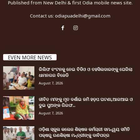
Published from New Delhi & first Odia mobile news site.
Contact us:
odiapuadelhi@gmail.com
EVEN MORE NEWS
ରିଲିଫ ବଂଟନକୁ ନେଇ ବିଡିଓ ଓ ତହସିଲଦାରଙ୍କୁ ଘେରିଲା
ଧାମନଗର ବିଜେଡି
August 7, 2026
ଜୀବିତ ମା’ଙ୍କୁ ମୃତ ଦର୍ଶାଇ ଜମି ହଡ଼ପ ଘଟଣା,ଆରଆଇ ଓ
ଦୁଇ ପୁଅଙ୍କ ଗିରଫ...
August 7, 2026
ଓଡ଼ିଶା ସ୍କୁଲ କଲେଜ ଶିକ୍ଷକ କର୍ମଚାରୀ ସମନ୍ୱୟ ସମିତି
ପକ୍ଷରୁ ଗଣଶିକ୍ଷା ମନ୍ତ୍ରୀଙ୍କୁ ଦାବିପତ୍ର