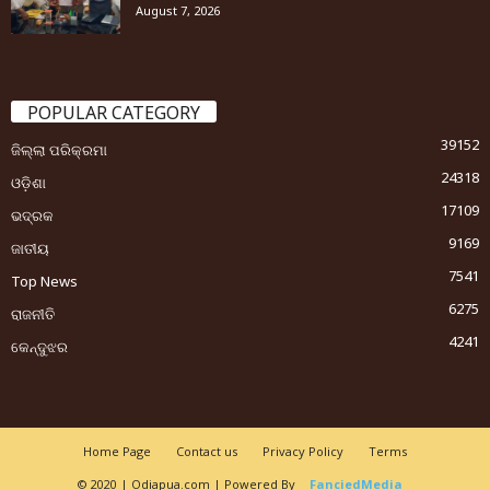
August 7, 2026
POPULAR CATEGORY
39152
ଜିଲ୍ଲା ପରିକ୍ରମା
24318
ଓଡ଼ିଶା
17109
ଭଦ୍ରକ
9169
ଜାତୀୟ
7541
Top News
6275
ରାଜନୀତି
4241
କେନ୍ଦୁଝର
Home Page
Contact us
Privacy Policy
Terms
© 2020 | Odiapua.com | Powered By
FanciedMedia