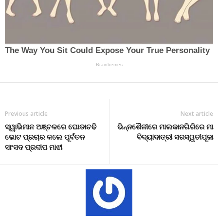
Previous article
Next article
ସ୍ୱାଭିମାନ ଅଞ୍ଚଳରେ ଘୋଡାଚଢି
ଭିନ୍ନଶୈଳୀରେ ମାଲକାନଗିରିରେ ମା
ଭୋଟ ପ୍ରଚାର କଲେ ପୂର୍ବତନ
ବିଦ୍ୟାଦାତ୍ରୀ ସରସ୍ୱତୀପୂଜା
ସାଂସଦ ପ୍ରଦୀପ ମାଝୀ