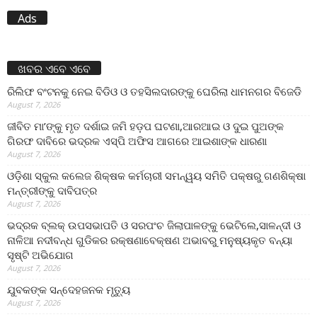
Ads
ଖବର ଏବେ ଏବେ
ରିଲିଫ ବଂଟନକୁ ନେଇ ବିଡିଓ ଓ ତହସିଲଦାରଙ୍କୁ ଘେରିଲା ଧାମନଗର ବିଜେଡି
August 7, 2026
ଜୀବିତ ମା’ଙ୍କୁ ମୃତ ଦର୍ଶାଇ ଜମି ହଡ଼ପ ଘଟଣା,ଆରଆଇ ଓ ଦୁଇ ପୁଅଙ୍କ
ଗିରଫ ଦାବିରେ ଭଦ୍ରକ ଏସ୍‌ପି ଅଫିସ ଆଗରେ ଆଇଶାଙ୍କ ଧାରଣା
August 7, 2026
ଓଡ଼ିଶା ସ୍କୁଲ କଲେଜ ଶିକ୍ଷକ କର୍ମଚାରୀ ସମନ୍ୱୟ ସମିତି ପକ୍ଷରୁ ଗଣଶିକ୍ଷା
ମନ୍ତ୍ରୀଙ୍କୁ ଦାବିପତ୍ର
August 7, 2026
ଭଦ୍ରକ ବ୍ଲକ୍ ଉପସଭାପତି ଓ ସରପଂଚ ଜିଲାପାଳଙ୍କୁ ଭେଟିଲେ,ସାଳନ୍ଦୀ ଓ
ନାଳିଆ ନଦୀବନ୍ଧ ଗୁଡିକର ରକ୍ଷଣାବେକ୍ଷଣ ଅଭାବରୁ ମନୁଷ୍ୟକୃତ ବନ୍ୟା
ସୃଷ୍ଟି ଅଭିଯୋଗ
August 7, 2026
ଯୁବକଙ୍କ ସନ୍ଦେହଜନକ ମୃତ୍ୟୁ
August 7, 2026