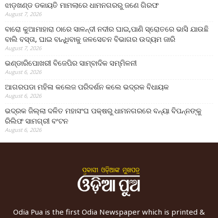
ଝାଡ଼ଖଣ୍ଡ ଡକାୟତି ମାମଲାରେ ଧାମନଗରରୁ ଜଣେ ଗିରଫ
August 7, 2026
ବାରୋ କୁଆମାହାରା ଠାରେ ସାଳନ୍ଦୀ ନଦୀର ଘାଇ,ପାଣି ସ୍ରୋତରେ ଭାସି ଯାଉଛି
ବାଲି ବସ୍ତା, ଘାଇ ବାନ୍ଧିବାକୁ ଜଳସେଚନ ବିଭାଗର ଉଦ୍ୟମ ଜାରି
August 7, 2026
ଭଣ୍ଡାରିପୋଖରୀ ବିଜେପିର ସାମ୍ବାଦିକ ସମ୍ମିଳନୀ
August 6, 2026
ଆଗରପଡା ମହିଳା କଲେଜ ପରିଦର୍ଶନ କଲେ ଭଦ୍ରକ ବିଧାୟକ
August 6, 2026
ଭଦ୍ରକ ଜିଲ୍ଲା ଦଳିତ ମହାସଂଘ ପକ୍ଷରୁ ଧାମନଗରରେ ବନ୍ୟା ବିପନ୍ନଙ୍କୁ
ରିଲିଫ ସାମଗ୍ରୀ ବଂଟନ
August 6, 2026
Odia Pua is the first Odia Newspaper which is printed &