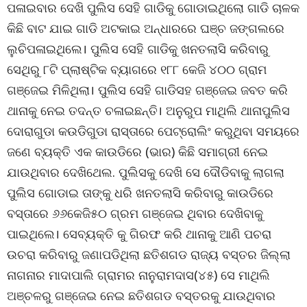
ପଳାଇବାର ଦେଖି ପୁଲିସ ସେହି ଗାଡିକୁ ଗୋଡାଇଥିଲୋ ଗାଡି ଚାଳକ
କିଛି ବାଟ ଯାଇ ଗାଡି ଅଟକାଇ ଅନ୍ଧାରରେ ଘଞ୍ଚ ଜଙ୍ଗଲରେ
ଲୁଚିପଳାଇଥିଲେ। ପୁଲିସ ସେହି ଗାଡିକୁ ଖନତଲାସି କରିବାରୁ
ସେଥିରୁ ୮ଟି ପ୍ଲାଷ୍ଟିକ ବ୍ୟାଗରେ ୧୮୮ କେଜି ୪୦୦ ଗ୍ରାମ
ଗଞ୍ଜେଇ ମିଳିଥିଲା। ପୁଲିସ ସେହି ଗାଡିସହ ଗଞ୍ଜେଇ ଜବତ କରି
ଥାନାକୁ ନେଇ ତଦନ୍ତ ଚଳାଇଛନ୍ତି। ଅନୁରୁପ ମାଥିଲି ଥାନାପୁଲିସ
ଦୋରାଗୁଡା କଉଡିଗୁଡା ରାସ୍ତାରେ ପେଟ୍ରୋଲିଂ କରୁଥିବା ସମୟରେ
ଜଣେ ବ୍ୟକ୍ତି ଏକ କାଉଡିରେ (ଭାର) କିଛି ସମାଗ୍ରୀ ନେଇ
ଯାଉଥିବାର ଦେଖିଥେଲ. ପୁଲିସକୁ ଦେଖି ସେ ଦୌଡିବାକୁ ଲାଗଲା
ପୁଲିସ ଗୋଡାଇ ତାଙ୍କୁ ଧରି ଖନତଲାସି କରିବାରୁ କାଉଡିରେ
ବସ୍ତାରେ ୬୬କେଜି୫୦ ଗ୍ରମ ଗଞ୍ଜେଇ ଥିବାର ଦେଖିବାକୁ
ପାଇଥିଲେ। ସେବ୍ୟକ୍ତି କୁ ଗିରଫ କରି ଥାନାକୁ ଆଣି ପଚରା
ଉଚରା କରିବାରୁ ଜଣାପଡିଥିଲା ଛତିଶଗଡ ରାଜ୍ୟ ବସ୍ତର ଜିଲ୍ଲା
ନାଗନାର ମାଦାପାଲି ଗ୍ରାମର ନାନୁରାମଦାସ(୪୫) ସେ ମାଥିଲି
ଅଞ୍ଚଳରୁ ଗଞ୍ଜେଇ ନେଇ ଛତିଶଗଡ ବସ୍ତରକୁ ଯାଉଥିବାର