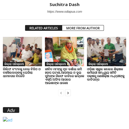
Suchitra Dash
https://www.odiapua.com
RELATED ARTICLES
MORE FROM AUTHOR
ଜିଲ୍ଲା ପରିକ୍ରମା
ଜିଲ୍ଲା ପରିକ୍ରମା
ଜିଲ୍ଲା ପରିକ୍ରମା
ରିଲିଫ ବଂଟନକୁ ନେଇ ବିଡିଓ ଓ
ଜୀବିତ ମା’ଙ୍କୁ ମୃତ ଦର୍ଶାଇ ଜମି
ଓଡ଼ିଶା ସ୍କୁଲ କଲେଜ ଶିକ୍ଷକ
ତହସିଲଦାରଙ୍କୁ ଘେରିଲା
ହଡ଼ପ ଘଟଣା,ଆରଆଇ ଓ ଦୁଇ
କର୍ମଚାରୀ ସମନ୍ୱୟ ସମିତି
ଧାମନଗର ବିଜେଡି
ପୁଅଙ୍କ ଗିରଫ ଦାବିରେ ଭଦ୍ରକ
ପକ୍ଷରୁ ଗଣଶିକ୍ଷା ମନ୍ତ୍ରୀଙ୍କୁ
ଏସ୍‌ପି ଅଫିସ ଆଗରେ
ଦାବିପତ୍ର
ଆଇଶାଙ୍କ ଧାରଣା
Adv