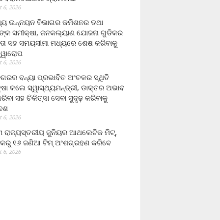
 6, 2026
ମ୍ୟ ଉନ୍ନୟନ ବିଭାଗର କମିଶନର ତଥା
ଙ୍କ ସମୀକ୍ଷା, ଜନକଲ୍ୟାଣ ଯୋଜନା ଗୁଡିକର
ତା ସହ ସମୟସୀମା ମଧ୍ୟରେ ଶେଷ କରିବାକୁ
ତ୍ୱାରୋପ
 6, 2026
ଗରର ବନ୍ୟା ପ୍ରଭାବିତ ଅଂଚଳର ସ୍ଥିତି
୍ଷା କଲେ ସ୍ୱାସ୍ଥ୍ୟମନ୍ତ୍ରୀ, ଡାକ୍ତର ଅଭାବ
ରିବା ସହ ଚିକିତ୍ସା ସେବା ସୁଦୃଢ଼ କରିବାକୁ
ଦେଶ
 6, 2026
 ରାଜ୍ୟସ୍ତରୀୟ ଜୁନିୟର ଆଥଲେଟିକ ମିଟ୍‌,
କରୁ ୧୬ ଜଣିଆ ଟିମ୍ ଅଂଶଗ୍ରହଣ କରିବେ
 6, 2026