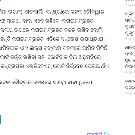
August
ଜିନୀ ନାୟକ): ଗତକାଲି ସନ୍ଧ୍ୟାରେ କଟକ ଚୌଦ୍ୱାର
ଗ୍ରା
ସଚିବ
ଫ୍ ସାରଥୀ ବାବା ଏବେ ରହିବେ କ୍ରାଇମବ୍ରାଞ୍ଚ
ଗୁଣବ
୍ୟାକଳାପ ଉପରେ କ୍ରାଇମବ୍ରାଞ୍ଚ ନଜର ରଖିବ ବୋଲି
ଗୁରୁ
ଇଛନ୍ତି କ୍ରାଇମବ୍ରାଞ୍ଚ ଏଡିଜେ ସନ୍ତୋଷ ଉପାଧ୍ୟାୟ ।
August
ଜାମିନଦାର ଓ ୨ ଲକ୍ଷ ଟଙ୍କାର ବଦଳରେ ଜାମିନ ମିଳିଛି ।
ଧାମନ
ସମୀକ
ର୍ଟ ସର୍ତ୍ତ ରଖିବା ସହ କୋର୍ଟଙ୍କ ବିନା ଅନୁମତିରେ
ଦୂର କ
ନ୍ଦ୍ରାପଡା ଏସଡିଜେଏମ୍ କୋର୍ଟ ନିର୍ଦ୍ଦେଶ ଦେଇଛନ୍ତି ।
ନିର୍ଦ୍
August
୭୨ତମ
ି କଟକ ଚୌଦ୍ବାର ଜେଲରେ ସାରଥି ବାବା ଥିଲେ।
ଭଦ୍ର
August