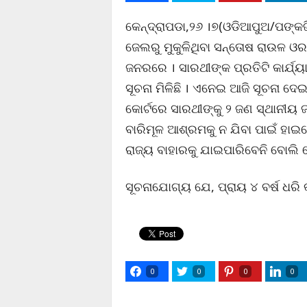
କେନ୍ଦ୍ରାପଡା,୨୬ ।୭(ଓଡିଆପୁଅ/ପଙ୍କ
ଜେଲରୁ ମୁକୁଳିଥିବା ସନ୍ତୋଷ ରାଉଳ ଓର
ଜନରରେ । ସାରଥୀଙ୍କ ପ୍ରତିଟି କାର୍ଯ
ସୂଚନା ମିଳିଛି । ଏନେଇ ଆଜି ସୂଚନା ଦେ
କୋର୍ଟରେ ସାରଥୀଙ୍କୁ ୨ ଜଣ ସ୍ଥାନୀୟ 
ବାରିମୂଳ ଆଶ୍ରମକୁ ନ ଯିବା ପାଇଁ ହାଇକୋ
ରାଜ୍ୟ ବାହାରକୁ ଯାଇପାରିବେନି ବୋଲି କେ
ସୂଚନାଯୋଗ୍ୟ ଯେ, ପ୍ରାୟ ୪ ବର୍ଷ ଧର
0
0
0
0