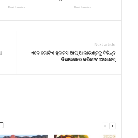
Next article
ା
ଏବେ ଗୋଟିଏ ହ୍ବାଟସ ଆପ୍ ଆକାଉଣ୍ଟକୁ ବିଭିନ୍ନ
ଡିଭାଇସରେ କରିହେବ ଅପରେଟ୍