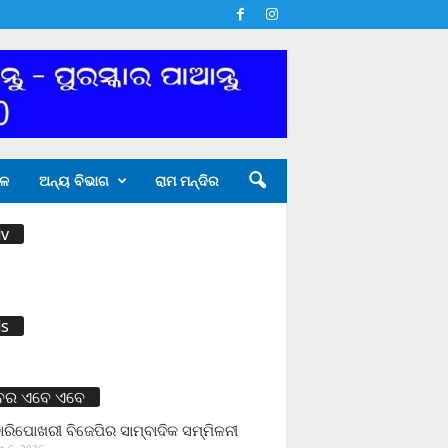
ଳ
ଅନ୍ୟ ବିଭାଗ
ରାମ ମନ୍ଦିର
v
s
ବର ଏବେ ଏବେ
ାରିପୋଖରୀ ବିଜେପିର ସାମ୍ବାଦିକ ସମ୍ମିଳନୀ