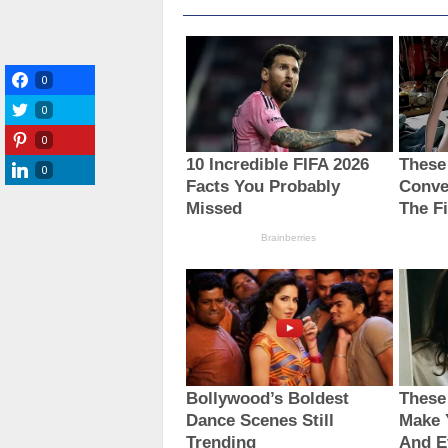
0
0
0
0