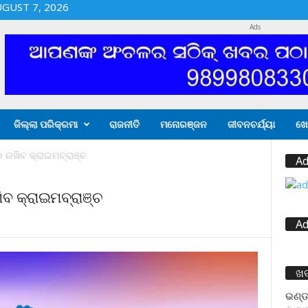
UGUST 7, 2026
Ads
ଜିଲ୍ଲା ପରିକ୍ରମା
ରାଜନୀତି
ମନୋରଞ୍ଜନ
ଜୀବନଚର୍ଯ୍ୟା
ଖେ
ରଖିବ କ୍ରାଇମବ୍ରାଞ୍ଚ
Ad
 କ୍ରାଇମବ୍ରାଞ୍ଚ
Ad
ଖ
ଭଣ୍ଡ