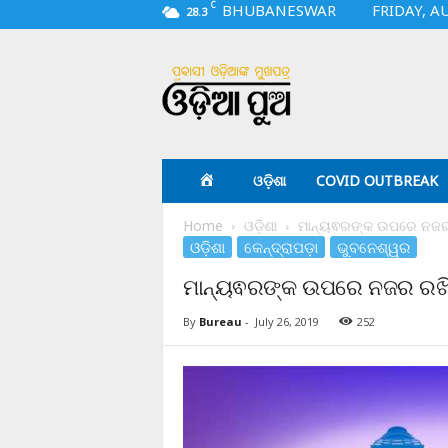
C
BHUBANESWAR
FRIDAY, A
28.3
O
d
i
a
p
u
a
ଓଡ଼ିଶା
COVID OUTBREAK
.
c
Home
ଓଡ଼ିଶା
ମାନ୍ୟଵରଙ୍କ ଉପରେ ନଜର 
o
ଓଡ଼ିଶା
କେନ୍ଦ୍ରାପଡ଼ା
ଭୁବନେଶ୍ୱର
m
ମାନ୍ୟଵରଙ୍କ ଉପରେ ନଜର ରଖିବ
By
Bureau
-
July 26, 2019
252