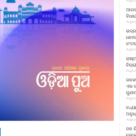
August
ଆଗରପ
ବିଧା
August
ଭଦ୍ର
ଧାମନ
ବଂଟ
August
ରାଷ୍
ବିଚାର
August
ଜଳସମ
ଏକ ସପ
ଗୁଣବ
August
ବନ୍ୟ
ଅନୁଧ
August
ଜଳ ନ
ହେଲେ