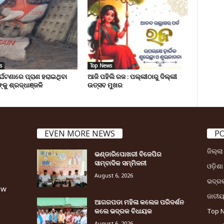
s
Top News
ୁର୍ଘଟଣାରେ ପ୍ରାଣ ହରାଇଥିବା
ଆଜି ପହିଲି ରଜ : ପଲ୍ଲୀଠାରୁ ଦିଲ୍ଲୀ
୍କୁ ଶ୍ରଦ୍ଧାଞ୍ଜଳି
ଉତ୍ସବ ମୁଖର
EVEN MORE NEWS
P
ଜିଲ୍ଲ
ଭଣ୍ଡାରିପୋଖରୀ ବିଜେପିର
ସାମ୍ବାଦିକ ସମ୍ମିଳନୀ
ଓଡ଼ିଶା
August 6, 2026
ଭଦ୍ର
ew
ଜାତୀ
ଆଗରପଡା ମହିଳା କଲେଜ ପରିଦର୍ଶନ
କଲେ ଭଦ୍ରକ ବିଧାୟକ
Top 
August 6, 2026