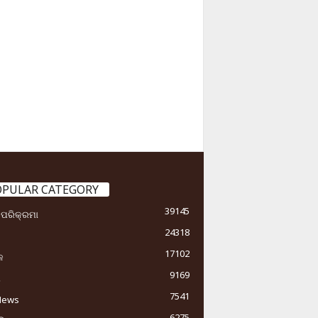
OPULAR CATEGORY
39145
ା ପରିକ୍ରମା
24318
17102
କ
9169
ୟ
7541
News
6275