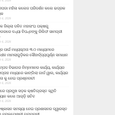
 6, 2026
ଡା ମହିଳା କଲେଜ ପରିଦର୍ଶନ କଲେ ଭଦ୍ରକ
ୟକ
 6, 2026
କ ଜିଲ୍ଲା ଦଳିତ ମହାସଂଘ ପକ୍ଷରୁ
ଗରରେ ବନ୍ୟା ବିପନ୍ନଙ୍କୁ ରିଲିଫ ସାମଗ୍ରୀ
ନ
 6, 2026
ଟ୍ର ପାଇଁ ମଧ୍ୟସ୍ଥତା ୩.୦ ମାଧ୍ୟମରେ
ାଧୀନ ମାମଲାଗୁଡ଼ିକର ସୌହାର୍ଦ୍ଦ୍ୟପୂର୍ଣ୍ଣ ସମାଧାନ
 6, 2026
୍ପଦ ବିଭାଗର ନିମ୍ନମାନର କାର୍ଯ୍ୟ, କାର୍ଯ୍ୟର
୍ତାହ ମଧ୍ୟରେ ଭାଙ୍ଗିଲା ଗାର୍ଡ ୱାଲ, କାର୍ଯ୍ୟର
ତା କୁ ନେଇ ପ୍ରଶ୍ନବାଚୀ
 6, 2026
ାରେ ପ୍ରମୁଖ ସଡ଼କ କ୍ଷତିଗ୍ରସ୍ତ ସ୍ଥିତି
୍ୟାନ କଲେ ଆର୍‌ଡ଼ି ସଚିବ
 6, 2026
ିଷ୍କାସନ ସମସ୍ୟା ନେଇ ପ୍ରଶାସନର ଦ୍ୱାରସ୍ତ
 ବରାଳପୋଖରୀ ଗ୍ରାମବାସୀ