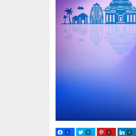
0
0
0
0