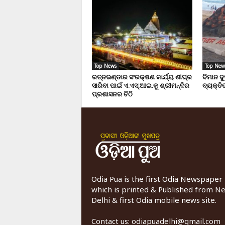
Top News
Top New
ରତ୍ନଭଣ୍ଡାର ସଂରକ୍ଷଣ କାର୍ଯ୍ୟ ଶୀଘ୍ର
ବିମାନ ଦ
ସାରିବା ପାଇଁ ଏ.ଏସ୍.ଆଇ.କୁ ଶ୍ରୀମନ୍ଦିର
ବ୍ୟକ୍ତିଙ
ପ୍ରଶାସନର ଚିଠି
Odia Pua is the first Odia Newspaper
which is printed & Published from N
Delhi & first Odia mobile news site.
Contact us:
odiapuadelhi@gmail.com