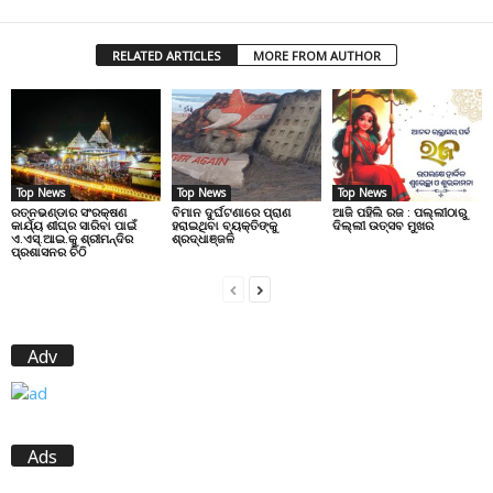
RELATED ARTICLES
MORE FROM AUTHOR
Top News
Top News
Top News
ରତ୍ନଭଣ୍ଡାର ସଂରକ୍ଷଣ
ବିମାନ ଦୁର୍ଘଟଣାରେ ପ୍ରାଣ
ଆଜି ପହିଲି ରଜ : ପଲ୍ଲୀଠାରୁ
କାର୍ଯ୍ୟ ଶୀଘ୍ର ସାରିବା ପାଇଁ
ହରାଇଥିବା ବ୍ୟକ୍ତିଙ୍କୁ
ଦିଲ୍ଲୀ ଉତ୍ସବ ମୁଖର
ଏ.ଏସ୍.ଆଇ.କୁ ଶ୍ରୀମନ୍ଦିର
ଶ୍ରଦ୍ଧାଞ୍ଜଳି
ପ୍ରଶାସନର ଚିଠି
Adv
Ads