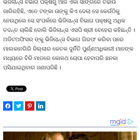
ଭିଜିଲାନ୍ସ ବିଭାଗ ପକ୍ଷରୁ ଆଜି ଏକା ସାଙ୍ଗରେ ଚଢାଉ
ଜାରିରହିଛି, ଏତେ ଟଙ୍କା ତାଙ୍କୁ କିଏ ଦେଲା ସେ କେଉଁଠିକୁ
ନେଉଥିଲେ ସେ ସଂପର୍କରେ ଭିଜିଲାନ୍ସ ବିଭାଗ ପକ୍ଷରୁ ଅଧିକ
ତଦନ୍ତ ଚାଲିଛି ବୋଲି ଭିଜିଲାନ୍ସ ଏସପି ଶ୍ରୀ ବେହେରା କହିଛନ୍ତି ।
ଅଡିଟଅଫିସର ଙ୍କୁ ଭିଜିଲାନ୍ସ ବିଭାଗ ଗିରଫ କରିବା ପରେ
ମାଲକାନଗିରି ଜିଲ୍ଲାର କେତକ ଦୁର୍ନିତି ପୁର୍ଣ୍ଣଅଧିକାରୀ ମାନଙ୍କ
ମଧ୍ୟରେ ବିରି ମାଡରେ କୋଳଥ ଚୋପା ହେବାପରି ଛନକା
ପସିଯାଇଥିବାର ଜଣାପଡିଛି ।