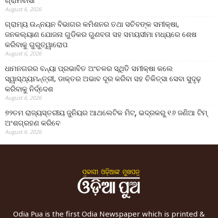
ଗ୍ରାମବାସୀ
August 6, 2026
ଗ୍ରାମ୍ୟ ଉନ୍ନୟନ ବିଭାଗର କମିଶନର ତଥା ସଚିବଙ୍କ ସମୀକ୍ଷା,
ଜନକଲ୍ୟାଣ ଯୋଜନା ଗୁଡିକର ଗୁଣବତା ସହ ସମୟସୀମା ମଧ୍ୟରେ ଶେଷ
କରିବାକୁ ଗୁରୁତ୍ୱାରୋପ
August 6, 2026
ଧାମନଗରର ବନ୍ୟା ପ୍ରଭାବିତ ଅଂଚଳର ସ୍ଥିତି ସମୀକ୍ଷା କଲେ
ସ୍ୱାସ୍ଥ୍ୟମନ୍ତ୍ରୀ, ଡାକ୍ତର ଅଭାବ ଦୂର କରିବା ସହ ଚିକିତ୍ସା ସେବା ସୁଦୃଢ଼
କରିବାକୁ ନିର୍ଦ୍ଦେଶ
August 6, 2026
୭୨ତମ ରାଜ୍ୟସ୍ତରୀୟ ଜୁନିୟର ଆଥଲେଟିକ ମିଟ୍‌, ଭଦ୍ରକରୁ ୧୬ ଜଣିଆ ଟିମ୍
ଅଂଶଗ୍ରହଣ କରିବେ
August 6, 2026
Odia Pua is the first Odia Newspaper which is printed &