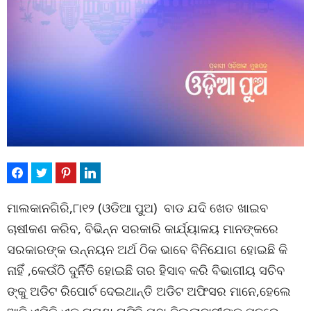
ମାଲକାନଗିରି,୮ା୧୨ (ଓଡିଆ ପୁଅ) ବାଡ ଯଦି ଖେତ ଖାଇବ
ଚାଷୀକଣ କରିବ, ବିଭିନ୍ନ ସରକାରି କାର୍ଯ୍ୟାଳୟ ମାନଙ୍କରେ
ସରକାରଙ୍କ ଉନ୍ନୟନ ଅର୍ଥ ଠିକ ଭାବେ ବିନିଯୋଗ ହୋଇଛି କି
ନାହିଁ ,କେଉଁଠି ଦୁର୍ନିତି ହୋଇଛି ତାର ହିସାବ କରି ବିଭାଗୀୟ ସଚିବ
ଙ୍କୁ ଅଡିଟ ରିପୋର୍ଟ ଦେଇଥାନ୍ତି ଅଡିଟ ଅଫିସର ମାନେ,ହେଲେ