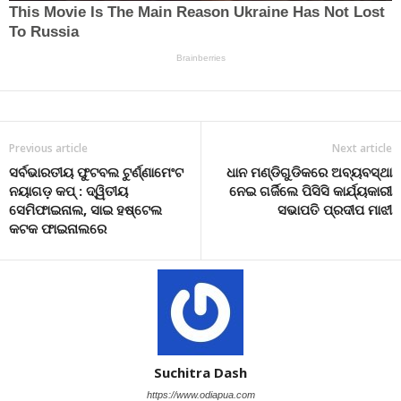
Previous article
Next article
ସର୍ବଭାରତୀୟ ଫୁଟବଲ ଟୁର୍ଣ୍ଣାମେଂଟ
ଧାନ ମଣ୍ଡିଗୁଡିକରେ ଅବ୍ୟବସ୍ଥା
ନୟାଗଡ଼ କପ୍ : ଦ୍ୱିତୀୟ
ନେଇ ଗର୍ଜିଲେ ପିସିସି କାର୍ଯ୍ୟକାରୀ
ସେମିଫାଇନାଲ, ସାଇ ହଷ୍ଟେଲ
ସଭାପତି ପ୍ରଦୀପ ମାଝୀ
କଟକ ଫାଇନାଲରେ
Suchitra Dash
https://www.odiapua.com