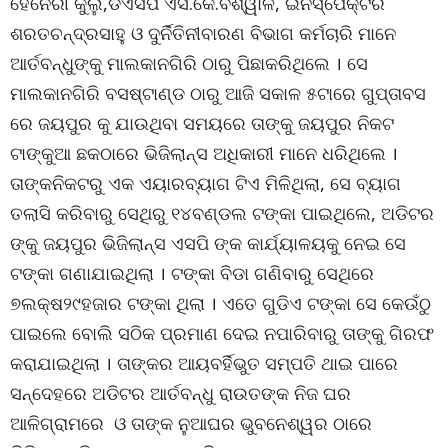
ହେନେରୀ କୁଲୁ,ଡିଏସପି ଏସ.କେ.ବିଶ୍ୱାଳ, ଇନିସ୍ପେକ୍ଟର
ଶରତଚନ୍ଦ୍ରସାହୁ ଓ ଦୁର୍ନିତିନୀବାରଣ ବିଭାଗ କର୍ମଚାରି ମାନେ
ଆର୍ତବନ୍ଧୁଙ୍କୁ ମାଲକାନଗିରି ଠାରୁ ପିଛାକରିଥିଲେ । ସେ
ମାଲକାନଗିରି ବସଷ୍ଟାଣ୍ଡ ଠାରୁ ଆଜି ସକାଳ ୫ଟାରେ ଗୁପ୍ତାବସ
ରେ ଜୟପୁର କୁ ଯାଉଥିବା ସମୟରେ ତାଙ୍କୁ ଜୟପୁର ନିକଟ
ଟାଙ୍କୁଆ ଛକଠାରେ ଭିଜିଲାନ୍ସ ଅଧିକାରୀ ମାନେ ଧରିଥିଲେ ।
ତାଙ୍କନିକଟରୁ ଏକ ଏୟାରବ୍ୟାଗ ଟିଏ ମିଳିଥିଲା, ସେ ବ୍ୟାଗ
ତଲାସି କରିବାରୁ ସେଥିରୁ ୧୪ବଣ୍ଡଲ ଟଙ୍କା ପାଇଥିଲେ, ଅଡିଟର
ଙ୍କୁ ଜୟପୁର ଭିଜିଲାନ୍ସ ଏସପି ଙ୍କ କାର୍ଯ୍ୟାଳୟକୁ ନେଇ ସେ
ଟଙ୍କା ଗଣାଯାଇଥିଲା । ଟଙ୍କା ବିଡା ଗଣିବାରୁ ସେଥିରେ
୭ଲକ୍ଷ୨୯ହଜାର ଟଙ୍କା ଥିଲା । ଏତେ ଗୁଡିଏ ଟଙ୍କା ସେ କେଉଁଠୁ
ପାଇଲେ ବୋଲି ସଠିକ ପ୍ରମାଣ ଦେଇ ନପାରିବାରୁ ତାଙ୍କୁ ଗିରଫ
କରାଯାଇଥିଲା । ତାଙ୍କର ଆୟବର୍ହିଭୁତ ସମ୍ପତି ଥାଇ ପାରେ
ସନ୍ଦେହରେ ଅଡିଟର ଆର୍ତବନ୍ଧୁ ରାଉତଙ୍କ ନିଜ ଘର
ଆଳିଗ୍ରାମରେ ଓ ତାଙ୍କ ନୁଆଘର ଭୁବନେଶ୍ୱର ଠାରେ