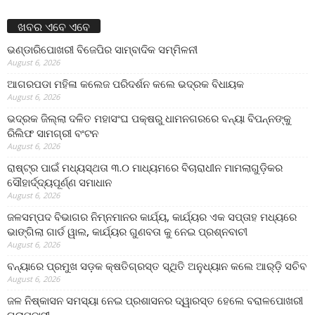
ଖବର ଏବେ ଏବେ
ଭଣ୍ଡାରିପୋଖରୀ ବିଜେପିର ସାମ୍ବାଦିକ ସମ୍ମିଳନୀ
August 6, 2026
ଆଗରପଡା ମହିଳା କଲେଜ ପରିଦର୍ଶନ କଲେ ଭଦ୍ରକ ବିଧାୟକ
August 6, 2026
ଭଦ୍ରକ ଜିଲ୍ଲା ଦଳିତ ମହାସଂଘ ପକ୍ଷରୁ ଧାମନଗରରେ ବନ୍ୟା ବିପନ୍ନଙ୍କୁ
ରିଲିଫ ସାମଗ୍ରୀ ବଂଟନ
August 6, 2026
ରାଷ୍ଟ୍ର ପାଇଁ ମଧ୍ୟସ୍ଥତା ୩.୦ ମାଧ୍ୟମରେ ବିଚାରାଧୀନ ମାମଲାଗୁଡ଼ିକର
ସୌହାର୍ଦ୍ଦ୍ୟପୂର୍ଣ୍ଣ ସମାଧାନ
August 6, 2026
ଜଳସମ୍ପଦ ବିଭାଗର ନିମ୍ନମାନର କାର୍ଯ୍ୟ, କାର୍ଯ୍ୟର ଏକ ସପ୍ତାହ ମଧ୍ୟରେ
ଭାଙ୍ଗିଲା ଗାର୍ଡ ୱାଲ, କାର୍ଯ୍ୟର ଗୁଣବତା କୁ ନେଇ ପ୍ରଶ୍ନବାଚୀ
August 6, 2026
ବନ୍ୟାରେ ପ୍ରମୁଖ ସଡ଼କ କ୍ଷତିଗ୍ରସ୍ତ ସ୍ଥିତି ଅନୁଧ୍ୟାନ କଲେ ଆର୍‌ଡ଼ି ସଚିବ
August 6, 2026
ଜଳ ନିଷ୍କାସନ ସମସ୍ୟା ନେଇ ପ୍ରଶାସନର ଦ୍ୱାରସ୍ତ ହେଲେ ବରାଳପୋଖରୀ