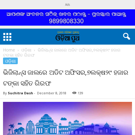
Ads
Home
ଓଡ଼ିଶା
ଭିଜିଲାନ୍ସ ଜାଲରେ ଅଡିଟ ଅଫିସର,୭ଲକ୍ଷ୨୯ ହଜାର
ଟଙ୍କା ସହିତ ଗିରଫ
ଓଡ଼ିଶା
ଭିଜିଲାନ୍ସ ଜାଲରେ ଅଡିଟ ଅଫିସର,୭ଲକ୍ଷ୨୯ ହଜାର
ଟଙ୍କା ସହିତ ଗିରଫ
By
Suchitra Dash
-
December 8, 2018
139