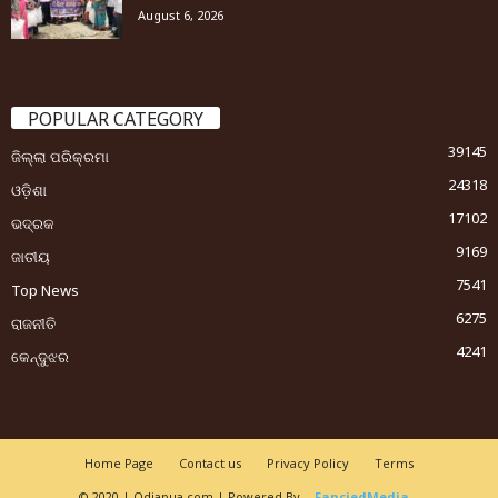
August 6, 2026
POPULAR CATEGORY
39145
ଜିଲ୍ଲା ପରିକ୍ରମା
24318
ଓଡ଼ିଶା
17102
ଭଦ୍ରକ
9169
ଜାତୀୟ
7541
Top News
6275
ରାଜନୀତି
4241
କେନ୍ଦୁଝର
Home Page
Contact us
Privacy Policy
Terms
© 2020 | Odiapua.com | Powered By
FanciedMedia