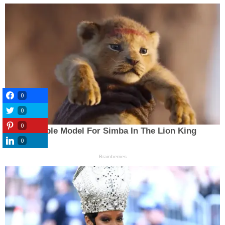
0
0
0
0