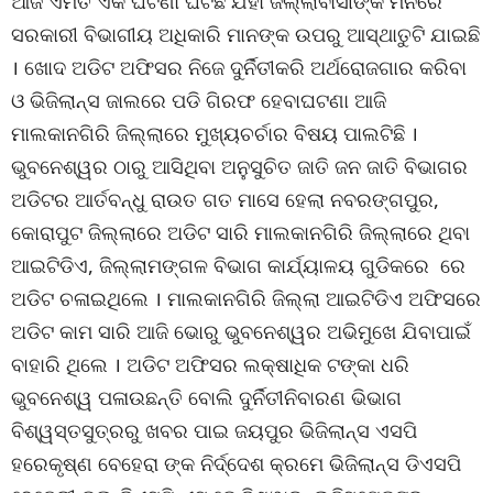
ଆଜି ଏମିତି ଏକ ଘଟଣା ଘଟିଛି ଯହା ଜିଲ୍ଲାବାସୀଙ୍କ ମନରେ
ସରକାରୀ ବିଭାଗୀୟ ଅଧିକାରି ମାନଙ୍କ ଉପରୁ ଆସ୍ଥାତୁଟି ଯାଇଛି
। ଖୋଦ ଅଡିଟ ଅଫିସର ନିଜେ ଦୁର୍ନିତୀକରି ଅର୍ଥରୋଜଗାର କରିବା
ଓ ଭିଜିଲାନ୍ସ ଜାଲରେ ପଡି ଗିରଫ ହେବାଘଟଣା ଆଜି
ମାଲକାନଗିରି ଜିଲ୍ଲାରେ ମୁଖ୍ୟଚର୍ଚାର ବିଷୟ ପାଲଟିଛି ।
ଭୁବନେଶ୍ୱର ଠାରୁ ଆସିଥିବା ଅନୁସୁଚିତ ଜାତି ଜନ ଜାତି ବିଭାଗର
ଅଡିଟର ଆର୍ତବନ୍ଧୁ ରାଉତ ଗତ ମାସେ ହେଲା ନବରଙ୍ଗପୁର,
କୋରାପୁଟ ଜିଲ୍ଲାରେ ଅଡିଟ ସାରି ମାଲକାନଗିରି ଜିଲ୍ଲାରେ ଥିବା
ଆଇଟିଡିଏ, ଜିଲ୍ଲାମଙ୍ଗଳ ବିଭାଗ କାର୍ଯ୍ୟାଳୟ ଗୁଡିକରେ ରେ
ଅଡିଟ ଚଳାଇଥିଲେ । ମାଲକାନଗିରି ଜିଲ୍ଲା ଆଇଟିଡିଏ ଅଫିସରେ
ଅଡିଟ କାମ ସାରି ଆଜି ଭୋରୁ ଭୁବନେଶ୍ୱର ଅଭିମୁଖେ ଯିବାପାଇଁ
ବାହାରି ଥିଲେ । ଅଡିଟ ଅଫିସର ଲକ୍ଷାଧିକ ଟଙ୍କା ଧରି
ଭୁବନେଶ୍ୱ ପଳାଉଛନ୍ତି ବୋଲି ଦୁର୍ନିତୀନିବାରଣ ଭିଭାଗ
ବିଶ୍ୱସ୍ତସୁତ୍ରରୁ ଖବର ପାଇ ଜୟପୁର ଭିଜିଲାନ୍ସ ଏସପି
ହରେକୃଷ୍ଣ ବେହେରା ଙ୍କ ନିର୍ଦ୍ଦେଶ କ୍ରମେ ଭିଜିଲାନ୍ସ ଡିଏସପି