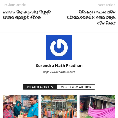
Previous article
Next article
ନୟାଗଡ଼ ଜିଲ୍ଲାସ୍ତରୀୟ ନିଯୁକ୍ତି
ଭିଜିଲାନ୍ସ ଜାଲରେ ଅଡିଟ
ମେଳାର ପ୍ରସ୍ତୁତି ବୈଠକ
ଅଫିସର,୭ଲକ୍ଷ୨୯ ହଜାର ଟଙ୍କା
ସହିତ ଗିରଫ
Surendra Nath Pradhan
https://www.odiapua.com
RELATED ARTICLES
MORE FROM AUTHOR