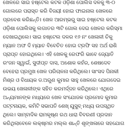
ଖେଳରେ ସାଇ ହଷ୍ଟେଲ କଟକ ଓଡ଼ିଶା ପୋଲିସ ଦଳକୁ ୩-୦
ଗୋଲରେ ପରାସ୍ତ କରି ବିଜୟୀ ହୋଇ ଫାଇନାଲ ଖେଳରେ
ପ୍ରବେଶ କରିଛନ୍ତି। ଖେଳ ଆରମ୍ଭରୁ ସାଇ ହଷ୍ଟେଲ କଟକ
ଓଡ଼ିଶା ପୋଲିସକୁ ଲଗାତର ୩ଟି ଗୋଲ ଦେଇ ଖେଳର କରିସ୍ମା
ଦେଖାଇଥିଲେ। ସାଇ ହଷ୍ଟେଲ ଦଳର ୧୬ ନଂ ଖେଳାଳୀ ଚିକୁ
ମ୍ୟାନ ଅଫ ଦି ମ୍ୟାଚ ବିବେଚିତ ହୋଇ ଟ୍ରଫି ସହ ଅର୍ଥ ରାଶି
ପ୍ରାପ୍ତ ହୋଇଥିଲେ। ଏହି ଖେଳକୁ ରେଫରି ଭାବେ ଜ୍ୟୋତି
ରଂଜନ ସ୍ୱାଇଁ, ସୁଦୀପ୍ତ ଦାସ, ଅଶୋକ କହଁର, ଶେଷଦେବ
ବେହେରା ପ୍ରମୁଖ ଖେଳ ପରିଚାଳନା କରିଥିଲେ। ସାଂସଦ ପିନାକୀ
ମିଶ୍ର ଓ ବିଧାୟକ ଡ.ଅରୁଣ କୁମାର ସାହୁ ଖେଳରେ ଯୋଗଦେଇ
ଉଭୟ ଖେଳାଳୀଙ୍କ ସହିତ କରମର୍ଦ୍ଦନ କରିଥିଲେ। ଏଥିରେ
ଅନ୍ୟମାନଙ୍କ ମଧ୍ୟରେ ଖେଳ ସଂଯୋଜକ ପ୍ରମୋଦ କୁମାର
ପଟ୍ଟନାୟକ, କମିଟି ସଭାପତି ଶେଖ୍ ୟୁସୁବ୍ ମଧ୍ୟ ଉପସ୍ଥିତ
ଥିଲେ। ସାମ୍ବାଦିକ ରାମକୃଷ୍ଣ ରଥ ଧାରା ବିବରଣୀ ପ୍ରଦାନ
କରିଥିଲାବେଳେ ଲକ୍ଷ୍ମର ମଲ୍ଲ ଶାନ୍ତି ଶୃଙ୍ଖଳାରେ ସହଯୋଗ