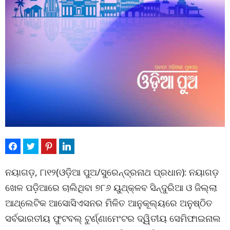
ନୟାଗଡ଼, ୮ା୧୨(ଓଡ଼ିଆ ପୁଅ/ସୁରେନ୍ଦ୍ରନାଥ ପ୍ରଧାନ): ନୟାଗଡ଼
ଖେଳ ପଡ଼ିଆରେ ଚାଲିଥିବା ୭୮୬ ୟୁଥ୍କ୍ଳବ ସିନ୍ଦୁରିଆ ଓ ଜିଲ୍ଲା
ଆଥ୍ଲେଟିକ ଆସୋସିଏସନର ମିଳିତ ଆନୁକୂଲ୍ୟରେ ଅନୁଷ୍ଠିତ
ସର୍ବଭାରତୀୟ ଫୁଟବଲ୍ ଟୁର୍ଣ୍ଣାମେଂଟର ଦ୍ୱିତୀୟ ସେମିଫାଇନାଲ