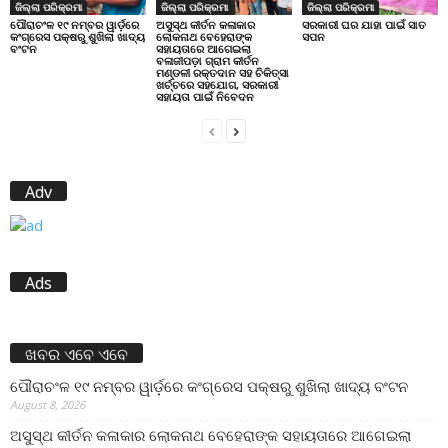
ଜିଲ୍ଲା ପରିକ୍ରମା
ଜିଲ୍ଲା ପରିକ୍ରମା
ଜିଲ୍ଲା ପରିକ୍ରମା
ପୌରାଚଂଳ ୧୯ ନମ୍ବର ୱାର୍ଡ଼ରେ
ଅସୁସ୍ଥ କୀର୍ତନ କଳାକାର
ସରକାରୀ ଘର ଯାହା ପାଇଁ ସାତ
କଂଗ୍ରେସ ପକ୍ଷରୁ ଶୁଖିଲା ଖାଦ୍ୟ
ଲୋକନାଥ ବେହେରାଙ୍କ
ସପନ
ବଂଟନ
ସହାୟତାରେ ଆଗେଇଲା
ବଳାଜୀପଡ଼ା ଗ୍ରାମ କୀର୍ତନ
ମଣ୍ଡଳୀ ରକ୍ତଦାନ ସହ ଚିକିତ୍ସା
ଖର୍ଚ୍ଚରେ ସହଯୋଗ, ସରକାରୀ
ସହାୟତା ପାଇଁ ନିବେଦନ
Adv
Ads
ଖବର ଏବେ ଏବେ
ପୌରାଚଂଳ ୧୯ ନମ୍ବର ୱାର୍ଡ଼ରେ କଂଗ୍ରେସ ପକ୍ଷରୁ ଶୁଖିଲା ଖାଦ୍ୟ ବଂଟନ
August 8, 2026
ଅସୁସ୍ଥ କୀର୍ତନ କଳାକାର ଲୋକନାଥ ବେହେରାଙ୍କ ସହାୟତାରେ ଆଗେଇଲା