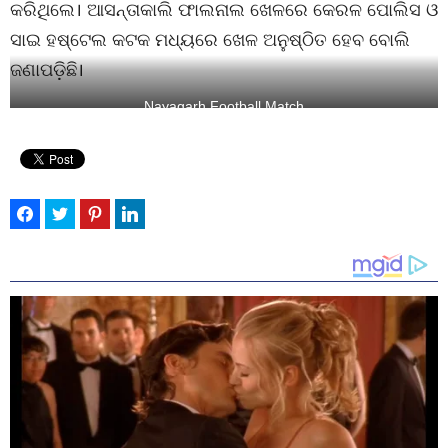
କରିଥିଲେ। ଆସନ୍ତାକାଲି ଫାଲନାଲ ଖେଳରେ କେରଳ ପୋଲିସ ଓ
ସାଇ ହଷ୍ଟେଲ କଟକ ମଧ୍ୟରେ ଖେଳ ଅନୁଷ୍ଠିତ ହେବ ବୋଲି
ଜଣାପଡ଼ିଛି।
Nayagarh Football Match