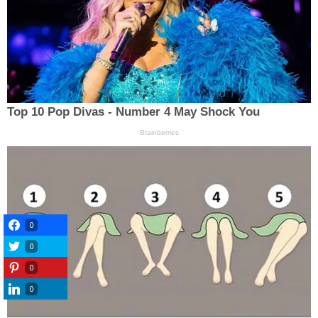
0
0
0
0