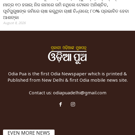
ମାତ୍ର ୧୦ ହଜାର; ନିଜ ନାମରେ ଜମି ନଥିଲେ ଟୋକନ ଅନିଶ୍ଚିତ,
ପୂର୍ବପୁରୁଷଙ୍କ ଜମିରେ ଚାଷ କରୁଥିବା ଚାଷୀ ଚିନ୍ତାରେ; ୮୦% ପ୍ରଭାବିତ ହେବା
ଆଶଙ୍କା
August 8, 2026
Odia Pua is the first Odia Newspaper which is printed &
Published from New Delhi & first Odia mobile news site.
Contact us:
odiapuadelhi@gmail.com
EVEN MORE NEWS