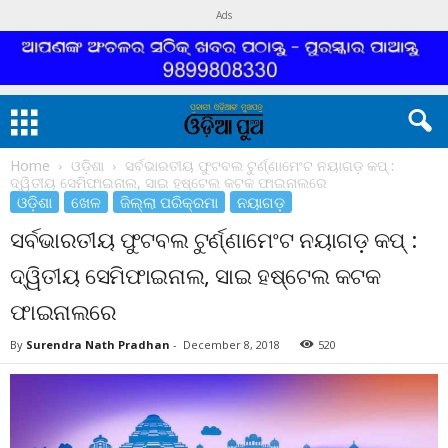
Ads
Home
ଓଡ଼ିଶା
ସର୍ବଭାରତୀୟ ଫୁଟବଲ ଟୁର୍ଣ୍ଣାମେଂଟ ନୟାଗଡ଼ କପ୍ :
ଦ୍ୱିତୀୟ ସେମିଫାଇନାଲ, ସାଇ ହଷ୍ଟେଲ କଟକ ଫାଇନାଲରେ
ଓଡ଼ିଶା
ଖେଳ
ଜିଲ୍ଲା ପରିକ୍ରମା
ନୟାଗଡ଼
ସର୍ବଭାରତୀୟ ଫୁଟବଲ ଟୁର୍ଣ୍ଣାମେଂଟ ନୟାଗଡ଼ କପ୍ :
ଦ୍ୱିତୀୟ ସେମିଫାଇନାଲ, ସାଇ ହଷ୍ଟେଲ କଟକ
ଫାଇନାଲରେ
By
Surendra Nath Pradhan
-
December 8, 2018
520