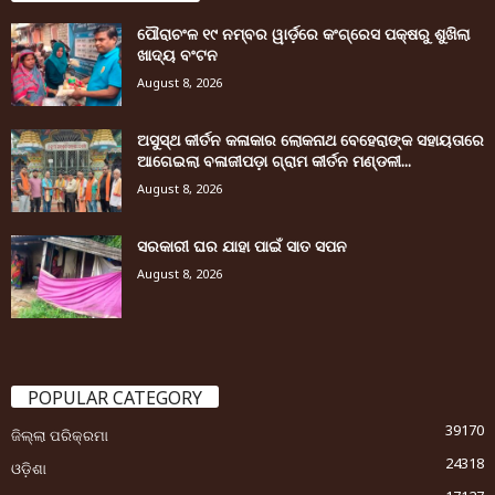
ପୌରାଚଂଳ ୧୯ ନମ୍ବର ୱାର୍ଡ଼ରେ କଂଗ୍ରେସ ପକ୍ଷରୁ ଶୁଖିଲା
ଖାଦ୍ୟ ବଂଟନ
August 8, 2026
ଅସୁସ୍ଥ କୀର୍ତନ କଳାକାର ଲୋକନାଥ ବେହେରାଙ୍କ ସହାୟତାରେ
ଆଗେଇଲା ବଳାଜୀପଡ଼ା ଗ୍ରାମ କୀର୍ତନ ମଣ୍ଡଳୀ...
August 8, 2026
ସରକାରୀ ଘର ଯାହା ପାଇଁ ସାତ ସପନ
August 8, 2026
POPULAR CATEGORY
39170
ଜିଲ୍ଲା ପରିକ୍ରମା
24318
ଓଡ଼ିଶା