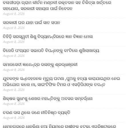
ବଳାଜୀପଡ଼ା ଗ୍ରାମ କୀର୍ତନ ମଣ୍ଡଳୀ ରକ୍ତଦାନ ସହ ଚିକିତ୍ସା ଖର୍ଚ୍ଚରେ
ସହଯୋଗ, ସରକାରୀ ସହାୟତା ପାଇଁ ନିବେଦନ
August 8, 2026
ସରକାରୀ ଘର ଯାହା ପାଇଁ ସାତ ସପନ
August 8, 2026
ତିହିଡି଼ ସରସ୍ୱତୀ ଶିଶୁ ବିଦ୍ୟାମନ୍ଦିରରେ ଜ୍ଞାନ ବିଜ୍ଞାନ ମେଳା
August 8, 2026
ବିଜେଡି ପଂଚାୟତ ସଭାପତି ବିପନ୍ନଙ୍କୁ ବାଂଟିଲେ ଶୁଖିଲାଖାଦ୍ୟ
August 8, 2026
ସମାଜସେବୀ ଜ୍ଞାନେନ୍ଦ୍ର ଦାସଙ୍କୁ ଶ୍ରଦ୍ଧାଞ୍ଜଳୀ
August 8, 2026
ଯୁବକଙ୍କ ସନ୍ଦେହଜନକ ମୃତ୍ୟୁ ଘଟଣା ,ପୁଅକୁ ହତ୍ୟା କାରାଯାଇଥିବା ନେଇ
ଅଭିଯୋଗ କଲେ ମା, ସାଇଂଟିଫିକ ଟିମର ଓ ଏସଡ଼ିପିଓଙ୍କ ତଦନ୍ତ
August 8, 2026
ଶିକ୍ଷକ ସୁଧାଂଶୁ ଶେଖର ମହାନ୍ତିଙ୍କୁ ଅବସର ସମ୍ବର୍ଦ୍ଧନା
August 8, 2026
ଚରଣ ଦାସ ଥିଲେ ଜଣେ ନୀତିନିଷ୍ଠ ବ୍ୟକ୍ତି
August 8, 2026
ଧାମନଗରରେ ଧାନକିଣା ନୂଆ ନିୟମରେ ଚାଷୀଙ୍କୁ ଝଟ୍‌କା,ଏଗ୍ରିଷ୍ଟାକ୍‌ରେ