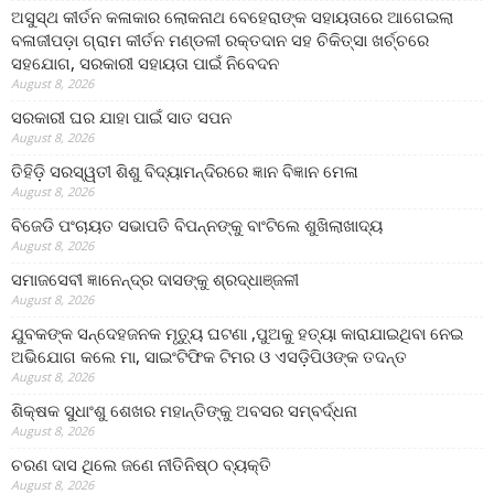
ଅସୁସ୍ଥ କୀର୍ତନ କଳାକାର ଲୋକନାଥ ବେହେରାଙ୍କ ସହାୟତାରେ ଆଗେଇଲା
ବଳାଜୀପଡ଼ା ଗ୍ରାମ କୀର୍ତନ ମଣ୍ଡଳୀ ରକ୍ତଦାନ ସହ ଚିକିତ୍ସା ଖର୍ଚ୍ଚରେ
ସହଯୋଗ, ସରକାରୀ ସହାୟତା ପାଇଁ ନିବେଦନ
August 8, 2026
ସରକାରୀ ଘର ଯାହା ପାଇଁ ସାତ ସପନ
August 8, 2026
ତିହିଡି଼ ସରସ୍ୱତୀ ଶିଶୁ ବିଦ୍ୟାମନ୍ଦିରରେ ଜ୍ଞାନ ବିଜ୍ଞାନ ମେଳା
August 8, 2026
ବିଜେଡି ପଂଚାୟତ ସଭାପତି ବିପନ୍ନଙ୍କୁ ବାଂଟିଲେ ଶୁଖିଲାଖାଦ୍ୟ
August 8, 2026
ସମାଜସେବୀ ଜ୍ଞାନେନ୍ଦ୍ର ଦାସଙ୍କୁ ଶ୍ରଦ୍ଧାଞ୍ଜଳୀ
August 8, 2026
ଯୁବକଙ୍କ ସନ୍ଦେହଜନକ ମୃତ୍ୟୁ ଘଟଣା ,ପୁଅକୁ ହତ୍ୟା କାରାଯାଇଥିବା ନେଇ
ଅଭିଯୋଗ କଲେ ମା, ସାଇଂଟିଫିକ ଟିମର ଓ ଏସଡ଼ିପିଓଙ୍କ ତଦନ୍ତ
August 8, 2026
ଶିକ୍ଷକ ସୁଧାଂଶୁ ଶେଖର ମହାନ୍ତିଙ୍କୁ ଅବସର ସମ୍ବର୍ଦ୍ଧନା
August 8, 2026
ଚରଣ ଦାସ ଥିଲେ ଜଣେ ନୀତିନିଷ୍ଠ ବ୍ୟକ୍ତି
August 8, 2026