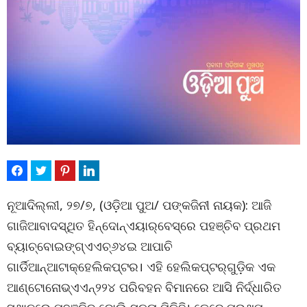
ନୂଆଦିଲ୍ଲୀ, ୨୭/୭, (ଓଡ଼ିଆ ପୁଅ/ ପଙ୍କଜିନୀ ନାୟକ): ଆଜି
ଗାଜିଆବାଦସ୍ଥିତ ହିନ୍ଦୋନ୍‌ଏୟାର୍‌ବେସ୍‌ରେ ପହଞ୍ଚିବ ପ୍ରଥମ
ବ୍ୟାଚ୍‌ବୋଇଙ୍ଗ୍‌ଏଏଚ୍‌୬୪ଇ ଆପାଚି
ଗାର୍ଡିଆନ୍‌ଆଟାକ୍‌ହେଲିକପ୍ଟର। ଏହି ହେଲିକପ୍ଟର୍‌ଗୁଡ଼ିକ ଏକ
ଆଣ୍ଟୋନୋଭ୍‌ଏଏନ୍‌୨୨୪ ପରିବହନ ବିମାନରେ ଆସି ନିର୍ଦ୍ଧାରିତ