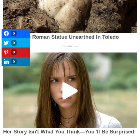
0
0
0
0