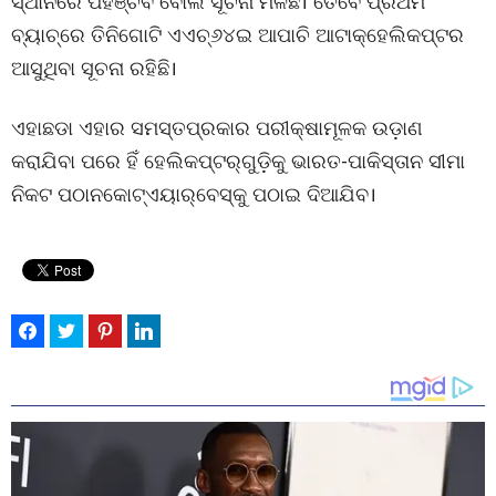
ସ୍ଥାନରେ ପହଞ୍ଚିବ ବୋଲି ସୂଚନା ମିଳିଛି। ତେବେ ପ୍ରଥମ
ବ୍ୟାଚ୍‌ରେ ତିନିଗୋଟି ଏଏଚ୍‌୬୪ଇ ଆପାଚି ଆଟାକ୍‌ହେଲିକପ୍ଟର
ଆସୁଥିବା ସୂଚନା ରହିଛି।
ଏହାଛଡା ଏହାର ସମସ୍ତପ୍ରକାର ପରୀକ୍ଷାମୂଳକ ଉଡ଼ାଣ
କରାଯିବା ପରେ ହିଁ ହେଲିକପ୍ଟର୍‌ଗୁଡ଼ିକୁ ଭାରତ-ପାକିସ୍ତାନ ସୀମା
ନିକଟ ପଠାନକୋଟ୍‌ଏୟାର୍‌ବେସ୍‌କୁ ପଠାଇ ଦିଆଯିବ।