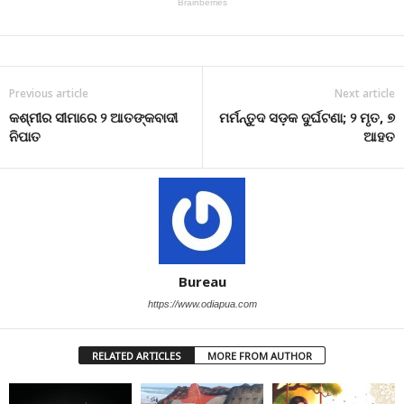
Previous article
Next article
କଶ୍ମୀର ସୀମାରେ ୨ ଆତଙ୍କବାଦୀ
ମର୍ମନ୍ତୁଦ ସଡ଼କ ଦୁର୍ଘଟଣା; ୨ ମୃତ, ୭
ନିପାତ
ଆହତ
Bureau
https://www.odiapua.com
RELATED ARTICLES
MORE FROM AUTHOR