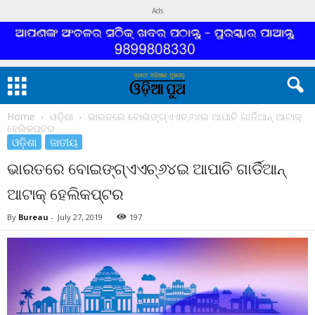
Ads
Home
ଓଡ଼ିଶା
ଭାରତରେ ବୋଇଙ୍ଗ୍‌ଏଏଚ୍‌୬୪ଇ ଆପାଚି ଗାର୍ଡିଆନ୍‌ ଆଟାକ୍‌
ହେଲିକପ୍ଟର
ଓଡ଼ିଶା
ଜାତୀୟ
ଭାରତରେ ବୋଇଙ୍ଗ୍‌ଏଏଚ୍‌୬୪ଇ ଆପାଚି ଗାର୍ଡିଆନ୍‌
ଆଟାକ୍‌ ହେଲିକପ୍ଟର
By
Bureau
-
July 27, 2019
197