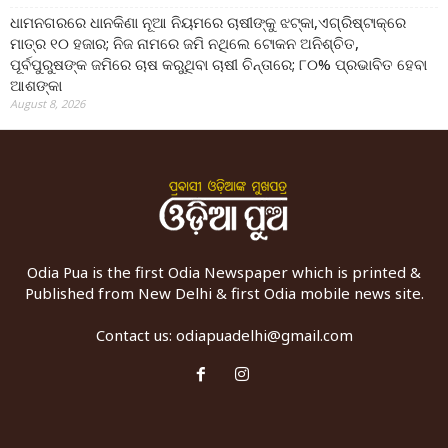
ଧାମନଗରରେ ଧାନକିଣା ନୂଆ ନିୟମରେ ଚାଷୀଙ୍କୁ ଝଟ୍‌କା,ଏଗ୍ରିଷ୍ଟାକ୍‌ରେ
ମାତ୍ର ୧୦ ହଜାର; ନିଜ ନାମରେ ଜମି ନଥିଲେ ଟୋକନ ଅନିଶ୍ଚିତ,
ପୂର୍ବପୁରୁଷଙ୍କ ଜମିରେ ଚାଷ କରୁଥିବା ଚାଷୀ ଚିନ୍ତାରେ; ୮୦% ପ୍ରଭାବିତ ହେବା
ଆଶଙ୍କା
August 8, 2026
Odia Pua is the first Odia Newspaper which is printed &
Published from New Delhi & first Odia mobile news site.
Contact us:
odiapuadelhi@gmail.com