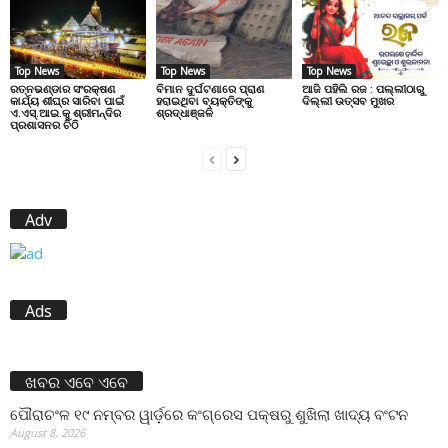
Top News
Top News
Top News
ରତ୍ନଭଣ୍ଡାର ସଂରକ୍ଷଣ
ବିମାନ ଦୁର୍ଘଟଣାରେ ପ୍ରାଣ
ଆଜି ପହିଲି ରଜ : ପଲ୍ଲୀଠାରୁ
କାର୍ଯ୍ୟ ଶୀଘ୍ର ସାରିବା ପାଇଁ
ହରାଇଥିବା ବ୍ୟକ୍ତିଙ୍କୁ
ଦିଲ୍ଲୀ ଉତ୍ସବ ମୁଖର
ଏ.ଏସ୍.ଆଇ.କୁ ଶ୍ରୀମନ୍ଦିର
ଶ୍ରଦ୍ଧାଞ୍ଜଳି
ପ୍ରଶାସନର ଚିଠି
Adv
Ads
ଖବର ଏବେ ଏବେ
ପୌରାଚଂଳ ୧୯ ନମ୍ବର ୱାର୍ଡ଼ରେ କଂଗ୍ରେସ ପକ୍ଷରୁ ଶୁଖିଲା ଖାଦ୍ୟ ବଂଟନ
August 8, 2026