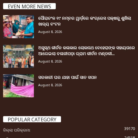
EVEN MORE NEWS
ପୌରାଚଂଳ ୧୯ ନମ୍ବର ୱାର୍ଡ଼ରେ କଂଗ୍ରେସ ପକ୍ଷରୁ ଶୁଖିଲା
ଖାଦ୍ୟ ବଂଟନ
August 8, 2026
ଅସୁସ୍ଥ କୀର୍ତନ କଳାକାର ଲୋକନାଥ ବେହେରାଙ୍କ ସହାୟତାରେ
ଆଗେଇଲା ବଳାଜୀପଡ଼ା ଗ୍ରାମ କୀର୍ତନ ମଣ୍ଡଳୀ...
August 8, 2026
ସରକାରୀ ଘର ଯାହା ପାଇଁ ସାତ ସପନ
August 8, 2026
POPULAR CATEGORY
39170
ଜିଲ୍ଲା ପରିକ୍ରମା
24318