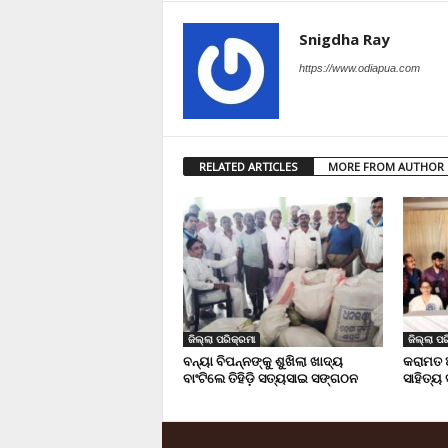
Snigdha Ray
https://www.odiapua.com
RELATED ARTICLES
MORE FROM AUTHOR
ଜିଲ୍ଲା ପରିକ୍ରମା
ଜିଲ୍ଲା ପର
ବନ୍ୟା ବିପନ୍ନଙ୍କୁ ଶୁଖିଲା ଖାଦ୍ୟ
କରାମତ 
ବାଂଟିଲେ ତିହିଡି଼ ସତ୍ୟସାଇ ସଙ୍ଗଠନ
ସାହିତ୍ୟ