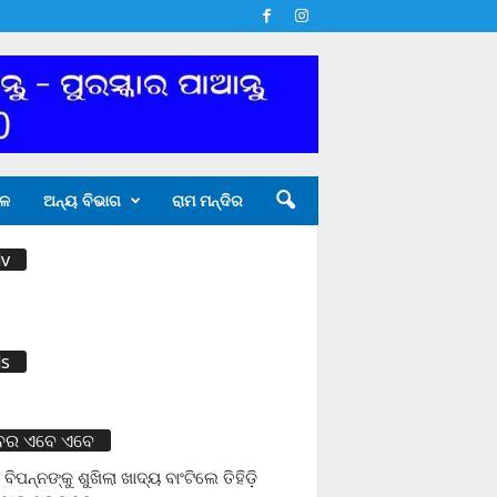
ଳ
ଅନ୍ୟ ବିଭାଗ
ରାମ ମନ୍ଦିର
v
s
ବର ଏବେ ଏବେ
 ବିପନ୍ନଙ୍କୁ ଶୁଖିଲା ଖାଦ୍ୟ ବାଂଟିଲେ ତିହିଡି଼