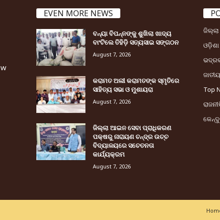
EVEN MORE NEWS
P
ଜିଲ୍ଲ
ବନ୍ୟା ବିପନ୍ନଙ୍କୁ ଶୁଖିଲା ଖାଦ୍ୟ
ବାଂଟିଲେ ତିହିଡି଼ ସତ୍ୟସାଇ ସଙ୍ଗଠନ
ଓଡ଼ିଶା
August 7, 2026
ଭଦ୍ର
ew
ଜାତୀ
କରାମତ ଅଲୀ କରାମତଙ୍କ ସ୍ମୃତିରେ
ସାହିତ୍ୟ ସଭା ଓ ମୁଶାୟରା
Top 
August 7, 2026
ରାଜନୀତ
କେନ୍ଦ
ଜିଲ୍ଲା ଆଇନ ସେବା ପ୍ରାଧିକରଣ
ପକ୍ଷରୁ ନାରାୟଣ ଚନ୍ଦ୍ର ଉଚ୍ଚ
ବିଦ୍ୟାଳୟରେ ସଚେତନତା
କାର୍ଯ୍ୟକ୍ରମ
August 7, 2026
Home