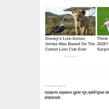
Previous article
ଟ୍ରାକ୍ଟର ଧକ୍କାରେ ଯୁବକ ମୃତ,କ୍ଷତିପୂରଣ ଦା
ରାସ୍ତାରୋକ