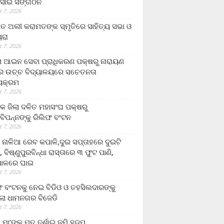
ସାଇ ସଙ୍ଗଠନ
 7, 2026
ତ ଅଲୀ କରାମତଙ୍କ ସ୍ମୃତିରେ ସାହିତ୍ୟ ସଭା ଓ
ୟରା
 7, 2026
ଲା ଆଇନ ସେବା ପ୍ରାଧିକରଣ ପକ୍ଷରୁ ନାରାୟଣ
୍ର ଉଚ୍ଚ ବିଦ୍ୟାଳୟରେ ସଚେତନତା
୍ୟକ୍ରମ
 7, 2026
କ ଜିଲା ଦଳିତ ମହାସଂଘ ପକ୍ଷରୁ
ାବିପନ୍ନଙ୍କୁ ରିଲିଫ ବଂଟନ
 7, 2026
ା ନାଳିଆ ରେବ କପାଳି,ଦୁଇ ସପ୍ତାହରେ ଦୁଇଟି
, ବିଷ୍ଣୁପୁରବିନ୍ଧା ରାସ୍ତାରେ ୩ ଫୁଟ ପାଣି,
ାଳରେ ଘାଇ
 7, 2026
ଫ ବଂଟନକୁ ନେଇ ବିଡିଓ ଓ ତହସିଲଦାରଙ୍କୁ
ଲା ଧାମନଗର ବିଜେଡି
 7, 2026
 ମା’ଙ୍କୁ ମୃତ ଦର୍ଶାଇ ଜମି ହଡ଼ପ