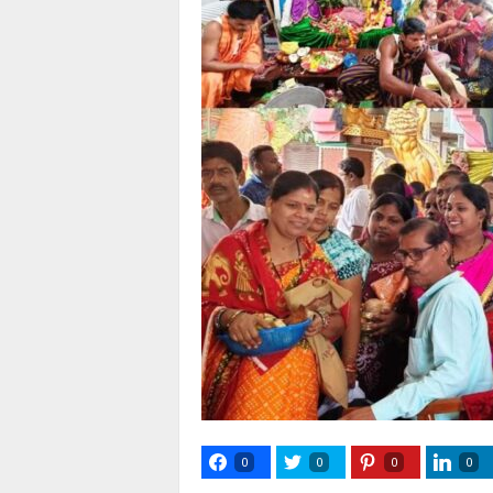
0
0
0
0