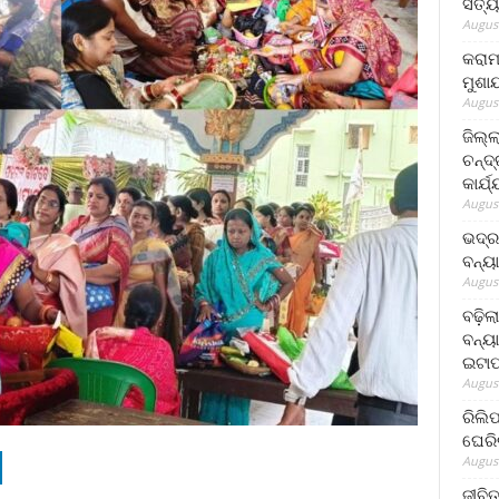
ସତ୍ୟ
August
କରାମ
ମୁଶା
August
ଜିଲ୍
ଚନ୍ଦ
କାର୍ଯ
August
ଭଦ୍ର
ବନ୍ୟ
August
ବଢ଼ିଲ
ବନ୍ୟା
ଇଟାପ
August
ରିଲି
ଘେରି
August
ଜୀବିତ