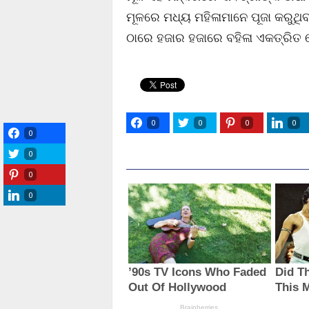
ମୂଳରେ ମଧ୍ୟ ମହିଳାମାନେ ପୂଜା କରୁଥିବା 
ଠାରେ ହଜାର ହଜାରେ ବହିଳା ଏକତ୍ରିତ
0
0
0
0
0
0
0
0