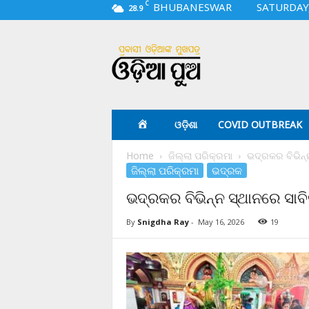
C
BHUBANESWAR
SATURDAY,
28.9
O
d
i
a
p
u
a
ଓଡ଼ିଶା
COVID OUTBREAK
.
c
Home
ଜିଲ୍ଲା ପରିକ୍ରମା
ଭଦ୍ରକର ବିଭିନ୍
o
ଜିଲ୍ଲା ପରିକ୍ରମା
ଭଦ୍ରକ
m
ଭଦ୍ରକର ବିଭିନ୍ନ ସ୍ଥାନରେ ସାବି
By
Snigdha Ray
-
May 16, 2026
19