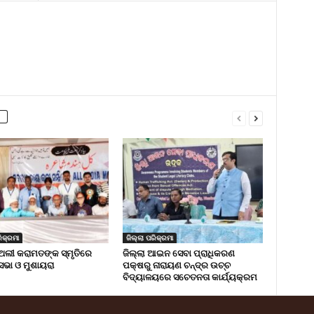
ିକ୍ରମା
ଜିଲ୍ଲା ପରିକ୍ରମା
ଅଲୀ କରାମତଙ୍କ ସ୍ମୃତିରେ
ଜିଲ୍ଲା ଆଇନ ସେବା ପ୍ରାଧିକରଣ
 ସଭା ଓ ମୁଶାୟରା
ପକ୍ଷରୁ ନାରାୟଣ ଚନ୍ଦ୍ର ଉଚ୍ଚ
ବିଦ୍ୟାଳୟରେ ସଚେତନତା କାର୍ଯ୍ୟକ୍ରମ