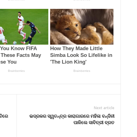
Next article
ବିରେ
ଭଦ୍ରକର ସ୍ୱତନ୍ତ୍ର କାରାଗାରରେ ମହିଳା ବନ୍ଦିନୀ
ପାଳିଲେ ସାବିତ୍ରୀ ବ୍ରତ