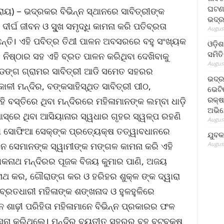
ଘଟଣା
ରାୟ) – ଭଦ୍ରକର ବିଭିନ୍ନ ସ୍ଥାନରେ ସାବିତ୍ରୀଙ୍କ
ଭଦ୍ର
ର୍ଘ ଜୀବନ ଓ ସୁ୍‌ଖ ସମୃଦ୍ଧି କାମନା କରି ପତିବ୍ରତା
August
ଛନ୍ତି। ଏହି ପବିତ୍ର ତିଥୀ ପାଳନ ଅବସରରେ ବହୁ ସଂଖ୍ୟକ
ଓଡ଼ିଶ
ସମିତି
 ନିଷ୍ଠାର ସହ ଏହି ବ୍ରତ ପାଳନ କରିଥିବା ଦେଖିବାକୁ
August
୍ ଓଡଙ୍ଗ ଗ୍ରାମର ସାବିତ୍ରୀ ଆଡି ସମେତ ସହରର
ଭଦ୍ର
ଳୀ ମନ୍ଦିର, ବଙ୍କସାହିସ୍ଥିତ ସାବିତ୍ରୀ ପୀଠ,
ଭେଟି
ରକ୍ଷ
ହି ବସ୍ତିରେ ଥିବା ମନ୍ଦିରରେ ମହିଳାମାନଙ୍କ ଲମ୍ବା ଧାଡ଼ି
ଅଭି
ସ୍‌ରେ ଥିବା ଆସିୟାନାର ସ୍ୱଧାର ଗୃହର ସ୍ୱଳ୍ପ ରହଣି
August
ଶିକା ସୋଫିଆ ସେକ୍‌ଙ୍କ ପ୍ରତ୍ୟେକ୍ଷ ତତ୍ୱାବଧାନରେ
ଯୁବକ
August
େ ସେମାନଙ୍କ ସ୍ୱାମୀଙ୍କ ମଙ୍ଗଳ କାମନା କରି ଏହି
ୋକନାଥ ମନ୍ଦିରର ପୂଜକ ବିଜୟ କୁମାର ପାଣି, ଅଜୟ
ିନାଥ କର, ଗୌରାଙ୍ଗ କର ଓ ହରିହର ଶୁକ୍ଳ ଙ୍କ ଦ୍ୱାରା
 ବ୍ରତଧାରୀ ମହିଳାଙ୍କ ଶଙ୍ଖନାଦ ଓ ହୁଳହୁଳିରେ
ନ ଶାଢ଼ୀ ପରିହିତା ମହିଳାମାନେ ବିଭିନ୍ନ ପ୍ରକାରର ଫଳ
ସନା କରିଥିଲେ। ମନ୍ଦିର ବ୍ୟତୀତ ସହରର ବହୁ ବଟବୃକ୍ଷ