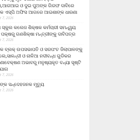
,ଆରଆଇ ଓ ଦୁଇ ପୁଅଙ୍କ ଗିରଫ ଦାବିରେ
କ ଏସ୍‌ପି ଅଫିସ ଆଗରେ ଆଇଶାଙ୍କ ଧାରଣା
 7, 2026
ା ସ୍କୁଲ କଲେଜ ଶିକ୍ଷକ କର୍ମଚାରୀ ସମନ୍ୱୟ
 ପକ୍ଷରୁ ଗଣଶିକ୍ଷା ମନ୍ତ୍ରୀଙ୍କୁ ଦାବିପତ୍ର
 7, 2026
କ ବ୍ଲକ୍ ଉପସଭାପତି ଓ ସରପଂଚ ଜିଲାପାଳଙ୍କୁ
ଲେ,ସାଳନ୍ଦୀ ଓ ନାଳିଆ ନଦୀବନ୍ଧ ଗୁଡିକର
ଣାବେକ୍ଷଣ ଅଭାବରୁ ମନୁଷ୍ୟକୃତ ବନ୍ୟା ସୃଷ୍ଟି
ଯୋଗ
 7, 2026
ଙ୍କ ସନ୍ଦେହଜନକ ମୃତ୍ୟୁ
 7, 2026