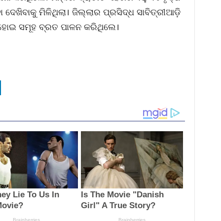
ଦେଖିବାକୁ ମିଳିଥିଲା। ଜିଲ୍ଲାର ପ୍ରସିଦ୍ଧ ସାବିତ୍ରୀଆଡ଼ି
 ହୋଇ ସମୂହ ବ୍ରତ ପାଳନ କରିଥିଲେ।