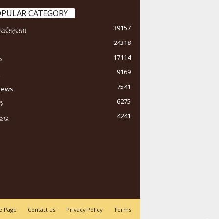
OPULAR CATEGORY
39157
ା ପରିକ୍ରମା
24318
17114
କ
9169
ୟ
7541
News
6275
ି
4241
ୁଝର
 Page
Contact us
Privacy Policy
Terms