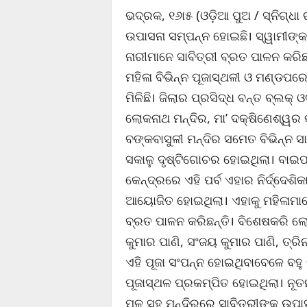
ଭଦ୍ରକ, ୧୬ା୫ (ଓଡ଼ିଆ ପୁଅ / ସ୍ନିଗ୍ଧା 
ଉପାସନା ସମ୍ପନ୍ନ ହୋଇଛି। ସ୍ୱାମୀଙ୍କ ଦୀ
ନାରୀମାନେ ସାବିତ୍ରୀ ବ୍ରତ ପାଳନ କରି
ମହିଳା ବିଭିନ୍ନ ପୂଜାସ୍ଥଳୀ ଓ ମଣ୍ଡପରେ
ମିଳିଛି। ଜିଲାର ପ୍ରସିଦ୍ଧ ବନ୍ତ ବ୍ଲକ
ଲୋକନାଥ ମନ୍ଦିର, ମା’ ଦକ୍ଷିଣେଶ୍ୱର କା
ବଙ୍କବାସୁଳୀ ମନ୍ଦିର ସମେତ ବିଭିନ୍ନ ସା
ସକାଳୁ ଦୃଷ୍ଟିଗୋଚର ହୋଇଥିଲା। ବାଇପା
କେନ୍ଦ୍ରରେ ଏହି ପର୍ବ ଏହାର ନିର୍ଦ୍ଦେ
ଆୟୋଜିତ ହୋଇଥିଲା। ଏହାକୁ ମହିଳାମାନ
ବ୍ରତ ପାଳନ କରିଛନ୍ତି। ବିଶେଷକରି ଲ
କୁମାର ପାଣି, ସଂଜୟ କୁମାର ପାଣି, ତ୍ର
ଏହି ପୂଜା ସଂପନ୍ନ ହୋଇଥିବାବେଳେ ବହୁ
ପୂଜାସ୍ଥଳ ପ୍ରକମ୍ପିତ ହୋଇଥିଲା। ନୂତ
ମୂଳ ସହ ମନ୍ଦିରରେ ସାବିତ୍ରୀଙ୍କ ଉପା