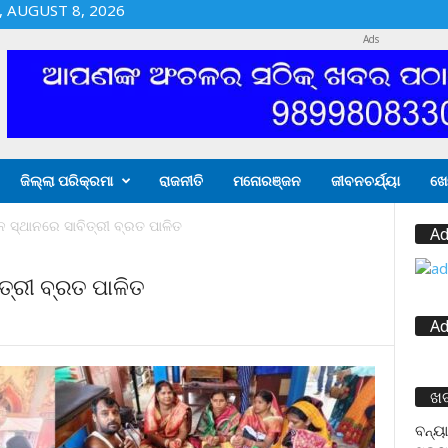
 AUGUST 8, 2026
Ads
ଜିଲ୍ଲା ପରିକ୍ରମା
ରାଜନୀତି
ମନୋରଞ୍ଜନ
ଜୀବନଚର୍ଯ୍ୟା
ଖେ
ନ ସ୍ଥାନରେ ସାବିତ୍ରୀ ବ୍ରତ ପାଳିତ
Ad
ତ୍ରୀ ବ୍ରତ ପାଳିତ
Ad
ଖ
ବନ୍ୟା