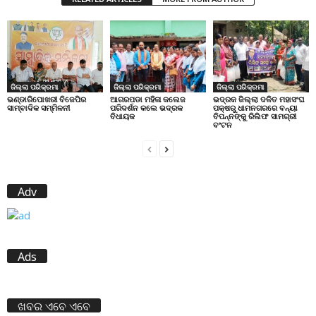
ଜିଲ୍ଲା ପରିକ୍ରମା
ଜିଲ୍ଲା ପରିକ୍ରମା
ଜିଲ୍ଲା ପରିକ୍ରମା
ଭଣ୍ଡାରିପୋଖରୀ ବିଜେପିର
ଆଗରପଡା ମହିଳା କଲେଜ
ଭଦ୍ରକ ଜିଲ୍ଲା ଦଳିତ ମହାସଂଘ
ସାମ୍ବାଦିକ ସମ୍ମିଳନୀ
ପରିଦର୍ଶନ କଲେ ଭଦ୍ରକ
ପକ୍ଷରୁ ଧାମନଗରରେ ବନ୍ୟା
ବିଧାୟକ
ବିପନ୍ନଙ୍କୁ ରିଲିଫ ସାମଗ୍ରୀ
ବଂଟନ
Adv
Ads
ଖବର ଏବେ ଏବେ