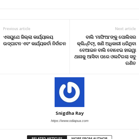
Previous article
Next article
ଏସୟୁଯେ ଜିଲ୍ଲା କାର୍ଯ୍ୟାଳୟ
ବାଲି ‘ମାଫିଆ’ଙ୍କୁ ପୋଲିସର
ଉଦ୍ଘାଟନ ଏବଂ କାର୍ଯ୍ୟକର୍ତା ନିର୍ବାଚନ
କ୍ଲିନ୍‌ଚିଟ୍‌!, ଖଣି ଅଧିକାରୀ ଧରିଥିବା
ବେଆଇନ ବାଲି ବୋଝେଇ ହାଇୱା
ଥାନାକୁ ଆସିବା ପରେ ଓଲଟିଗଲା ସବୁ
ଗଣିତ
Snigdha Ray
https://www.odiapua.com
RELATED ARTICLES
MORE FROM AUTHOR