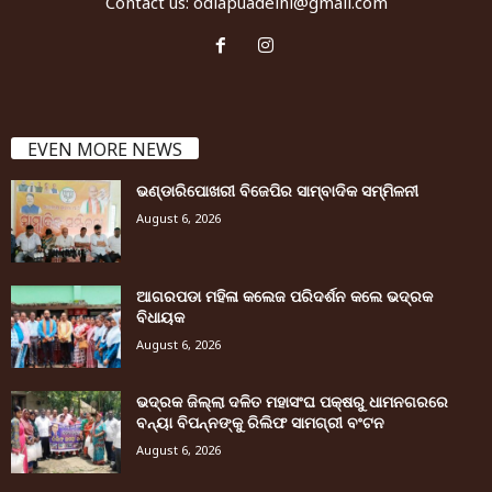
Contact us:
odiapuadelhi@gmail.com
EVEN MORE NEWS
ଭଣ୍ଡାରିପୋଖରୀ ବିଜେପିର ସାମ୍ବାଦିକ ସମ୍ମିଳନୀ
August 6, 2026
ଆଗରପଡା ମହିଳା କଲେଜ ପରିଦର୍ଶନ କଲେ ଭଦ୍ରକ
ବିଧାୟକ
August 6, 2026
ଭଦ୍ରକ ଜିଲ୍ଲା ଦଳିତ ମହାସଂଘ ପକ୍ଷରୁ ଧାମନଗରରେ
ବନ୍ୟା ବିପନ୍ନଙ୍କୁ ରିଲିଫ ସାମଗ୍ରୀ ବଂଟନ
August 6, 2026