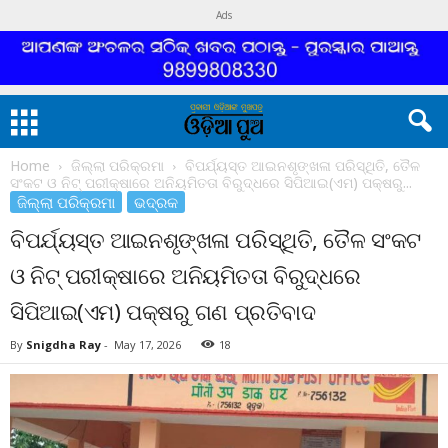
Ads
Home
ଜିଲ୍ଲା ପରିକ୍ରମା
ବିପର୍ଯ୍ୟସ୍ତ ଆଇନଶୃଙ୍ଖଳା ପରିସ୍ଥିତି, ତୈଳ
ସଂକଟ ଓ ନିଟ୍ ପରୀକ୍ଷାରେ ଅନିୟମିତତା ବିରୁଦ୍ଧରେ ସିପିଆଇ(ଏମ) ପକ୍ଷରୁ...
ଜିଲ୍ଲା ପରିକ୍ରମା
ଭଦ୍ରକ
ବିପର୍ଯ୍ୟସ୍ତ ଆଇନଶୃଙ୍ଖଳା ପରିସ୍ଥିତି, ତୈଳ ସଂକଟ
ଓ ନିଟ୍ ପରୀକ୍ଷାରେ ଅନିୟମିତତା ବିରୁଦ୍ଧରେ
ସିପିଆଇ(ଏମ) ପକ୍ଷରୁ ଗଣ ପ୍ରତିବାଦ
By
Snigdha Ray
-
May 17, 2026
18