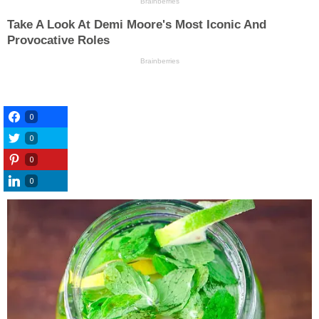
0
0
0
0