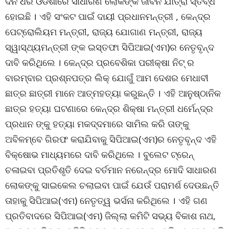
ଦିନ ଧରି ଓଡିଶାରେ ସାଧାରଣ ଲୋକଙ୍କ ଜୀବନ ଯାତ୍ରା ସ୍ତବ୍ଧ
ହୋଇଛି । ଏହି ସଂକଟ ପାଇଁ ଦାୟୀ ପ୍ରଧାନମନ୍ତ୍ରୀ , କେନ୍ଦ୍ର
ପେଟ୍ରୋଲିୟମ ମନ୍ତ୍ରୀ, ରାଜ୍ୟ ଯୋଗାଣ ମନ୍ତ୍ରୀ, ରାଜ୍ୟ
ସ୍ୱାସ୍ଥ୍ୟମନ୍ତ୍ରୀ ଙ୍କ ଇସ୍ତଫା ସିପିଆଇ(ଏମ)ର ନେତୃବୃନ୍ଦ
ଦାବି କରିଥିଲେ । କେନ୍ଦ୍ର ପ୍ରବେଶିକା ପରୀକ୍ଷା ନିଟ୍ ର
ବାରମ୍ବାର ପ୍ରଶ୍ନପତ୍ର ଲିକ୍ ଯୋଗୁଁ ଆମ ଦେଶର ମେଧାବୀ
ଛାତ୍ର ଛାତ୍ରୀ ମାନେ ଆତ୍ମହତ୍ୟା କରୁଛନ୍ତି । ଏହି ଆନୁଷ୍ଠାନିକ
ଛାତ୍ର ହତ୍ୟା ଘଟଣାରେ କେନ୍ଦ୍ର ଶିକ୍ଷା ମନ୍ତ୍ରୀ ଧର୍ମେନ୍ଦ୍ର
ପ୍ରଧାନ ଙ୍କୁ ହତ୍ୟା ମକଦ୍ଦମାରେ ସାମିଲ କରି ତାଙ୍କୁ
ଅବିଳମ୍ବେ ଗିରଫ କରାଯିବାକୁ ସିପିଆଇ(ଏମ)ର ନେତୃବୃନ୍ଦ ଏହି
ବିକ୍ଷୋଭ ମାଧ୍ୟମରେ ଦାବି କରିଥିଲେ । ବୁଲେଟ ଟ୍ରେନ୍
ଚଳାଇବା ପ୍ରତିଶୃତି ଦେଇ ବର୍ତମାନ ନରେନ୍ଦ୍ର ମୋଦି ସାଧାରଣ
ଲୋକଙ୍କୁ ସାଇକେଲ ଚଲାଇବା ପାଇଁ ଯେଉଁ ପରାମର୍ଶ ଦେଉଛନ୍ତି
ତାହାକୁ ସିପିଆଇ(ଏମ) ନେତୃତ୍ୱ ଭର୍ସନା କରିଥିଲେ । ଏହି ଗଣ
ପ୍ରତିବାଦରେ ସିପିଆଇ(ଏମ) ଜିଲ୍ଲା କମିଟି ସଭ୍ୟ ବିକାଶ ନାଥ,