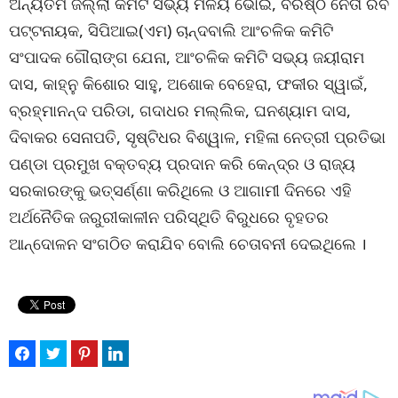
ଅନ୍ୟତମ ଜିଲ୍ଲା କମିଟି ସଭ୍ୟ ମଳୟ ଭୋଇ, ବରିଷ୍ଠ ନେତା ରବି
ପଟ୍ଟନାୟକ, ସିପିଆଇ(ଏମ) ଚାନ୍ଦବାଲି ଆଂଚଳିକ କମିଟି
ସଂପାଦକ ଗୌରାଙ୍ଗ ଯେନା, ଆଂଚଳିକ କମିଟି ସଭ୍ୟ ଜୟୀରାମ
ଦାସ, କାହ୍ନୁ କିଶୋର ସାହୁ, ଅଶୋକ ବେହେରା, ଫକୀର ସ୍ୱାଇଁ,
ବ୍ରହ୍ମାନନ୍ଦ ପରିଡା, ଗଦାଧର ମଲ୍ଲିକ, ଘନଶ୍ୟାମ ଦାସ,
ଦିବାକର ସେନାପତି, ସୃଷ୍ଟିଧର ବିଶ୍ୱାଳ, ମହିଳା ନେତ୍ରୀ ପ୍ରତିଭା
ପଣ୍ଡା ପ୍ରମୁଖ ବକ୍ତବ୍ୟ ପ୍ରଦାନ କରି କେନ୍ଦ୍ର ଓ ରାଜ୍ୟ
ସରକାରଙ୍କୁ ଭତ୍ସର୍ଣ୍ଣା କରିଥିଲେ ଓ ଆଗାମୀ ଦିନରେ ଏହି
ଅର୍ଥନୈତିକ ଜରୁରୀକାଳୀନ ପରିସ୍ଥିତି ବିରୁଧରେ ବୃହତର
ଆନ୍ଦୋଳନ ସଂଗଠିତ କରାଯିବ ବୋଲି ଚେତାବନୀ ଦେଇଥିଲେ ।