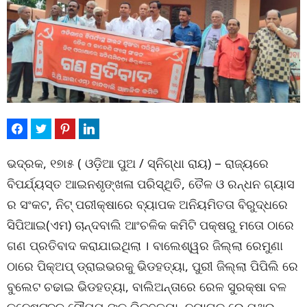
ଭଦ୍ରକ, ୧୭ା୫ ( ଓଡ଼ିଆ ପୁଅ / ସ୍ନିଗ୍ଧା ରାୟ) – ରାଜ୍ୟରେ
ବିପର୍ଯ୍ୟସ୍ତ ଆଇନଶୃଙ୍ଖଳା ପରିସ୍ଥିତି, ତୈଳ ଓ ରନ୍ଧନ ଗ୍ୟାସ
ର ସଂକଟ, ନିଟ୍ ପରୀକ୍ଷାରେ ବ୍ୟାପକ ଅନିୟମିତତା ବିରୁଦ୍ଧରେ
ସିପିଆଇ(ଏମ) ଚାନ୍ଦବାଲି ଆଂଚଳିକ କମିଟି ପକ୍ଷରୁ ମତୋ ଠାରେ
ଗଣ ପ୍ରତିବାଦ କରାଯାଇଥିଲା । ବାଲେଶ୍ୱର ଜିଲ୍ଲା ରେମୁଣା
ଠାରେ ପିକ୍‌ଅପ୍ ଡ୍ରାଇଭରକୁ ଭିଡହତ୍ୟା, ପୁରୀ ଜିଲ୍ଲା ପିପିଲି ରେ
ବୁଲେଟ ଚଢାଇ ଭିଡହତ୍ୟା, ବାଲିଅନ୍ତାରେ ରେଳ ସୁରକ୍ଷା ବଳ