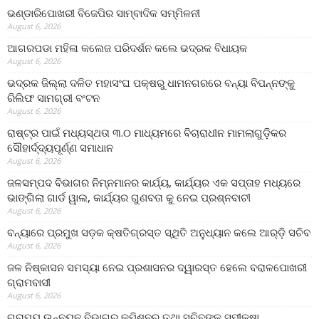
ଭଣ୍ଡାରିପୋଖରୀ ବିଜେପିର ସାମ୍ବାଦିକ ସମ୍ମିଳନୀ
August 6, 2026
ଆଗରପଡା ମହିଳା କଲେଜ ପରିଦର୍ଶନ କଲେ ଭଦ୍ରକ ବିଧାୟକ
August 6, 2026
ଭଦ୍ରକ ଜିଲ୍ଲା ଦଳିତ ମହାସଂଘ ପକ୍ଷରୁ ଧାମନଗରରେ ବନ୍ୟା ବିପନ୍ନଙ୍କୁ
ରିଲିଫ ସାମଗ୍ରୀ ବଂଟନ
August 6, 2026
ରାଷ୍ଟ୍ର ପାଇଁ ମଧ୍ୟସ୍ଥତା ୩.୦ ମାଧ୍ୟମରେ ବିଚାରାଧୀନ ମାମଲାଗୁଡ଼ିକର
ସୌହାର୍ଦ୍ଦ୍ୟପୂର୍ଣ୍ଣ ସମାଧାନ
August 6, 2026
ଜଳସମ୍ପଦ ବିଭାଗର ନିମ୍ନମାନର କାର୍ଯ୍ୟ, କାର୍ଯ୍ୟର ଏକ ସପ୍ତାହ ମଧ୍ୟରେ
ଭାଙ୍ଗିଲା ଗାର୍ଡ ୱାଲ, କାର୍ଯ୍ୟର ଗୁଣବତା କୁ ନେଇ ପ୍ରଶ୍ନବାଚୀ
August 6, 2026
ବନ୍ୟାରେ ପ୍ରମୁଖ ସଡ଼କ କ୍ଷତିଗ୍ରସ୍ତ ସ୍ଥିତି ଅନୁଧ୍ୟାନ କଲେ ଆର୍‌ଡ଼ି ସଚିବ
August 6, 2026
ଜଳ ନିଷ୍କାସନ ସମସ୍ୟା ନେଇ ପ୍ରଶାସନର ଦ୍ୱାରସ୍ତ ହେଲେ ବରାଳପୋଖରୀ
ଗ୍ରାମବାସୀ
August 6, 2026
ଗ୍ରାମ୍ୟ ଉନ୍ନୟନ ବିଭାଗର କମିଶନର ତଥା ସଚିବଙ୍କ ସମୀକ୍ଷା,