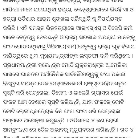
କନେଷ୍ଟବଳ ସୌମ୍‌ଯ ଙ୍କୁ ଭିଡହତ୍ୟା, ନୟାଗଡ ରେ ପଥର
ମାଫିଆ ମାନେ ଘଟାଇଥିବା ହତ୍ୟା, କେନ୍ଦ୍ରାପଡାରେ ଭିଡହିଂସା ଓ
ହତ୍ୟା ଓଡିଶାର ଆଇନ ଶୃଙ୍ଖଳା ପରିସ୍ଥିତି କୁ ବିପର୍ଯ୍ୟସ୍ତ
କରିଛି । ଏହି ସମସ୍ତ ଭିଡହତ୍ୟାରେ ଆରଏସ୍‌ଏସ୍ ଓ ବିଜେପି କର୍ମୀ
ମାନେ ନେତୃତ୍ୱ ନେଉଛନ୍ତି ଓ ରାଜ୍ୟ ସରକାର ଅପରାଧୀ ମାନଙ୍କୁ
ଘଂଟ ଘୋଡାଉଥିବାରୁ ସିପିଆଇ(ଏମ) ନେତୃତ୍ୱ ରାଜ୍ୟ ଗୃହ ବିଭାଗ
ଦାୟିତ୍ୱରେ ଥିବା ମୁଖ୍ୟମନ୍ତ୍ରୀଙ୍କ ଇସ୍ତଫା ଦାବି କରିଥିଲେ ।
ପ୍ରଧାନମନ୍ତ୍ରୀ ନରେନ୍ଦ୍ର ମୋଦି ଯୁକ୍ତରାଷ୍ଟ୍ର ଆମେରିକା
ପାଖରେ ଭାରତର ଅର୍ଥନୈତିକ ସାର୍ବଭୌମତ୍ୱକୁ ବଂଧା ପକାଇ
ବିଶ୍ୱର ସମସ୍ତ ତୈଳ ଉତ୍ପାଦନକାରୀ ରାଷ୍ଟ୍ର ସହିତ ଶତୃତା
ସୃଷ୍ଟି କରି ପେଟ୍ରୋଲ, ଡିଜେଲ ଓ ଜାଳେଣି ଗ୍ୟାସର ଯେଉଁ
ସଂକଟ ଆମ ଦେଶରେ ସୃଷ୍ଟି କରିଛନ୍ତି, ଯାହା ଫଳରେ କୋଟି
କୋଟି ଲୋକ ପ୍ରତ୍ୟେକ ଦିନ ଘଂଟା ଘଂଟା ଧରି ପେଟ୍ରୋଲ
ପମ୍ପରେ ଅପେକ୍ଷା କରୁଛନ୍ତି । ଓଡିଶାରେ ୪ ଜଣ ରୋଗୀ
ଆମ୍ବୁଲାନ୍ସ ରେ ତୈଳ ଅଭାବରୁ ମୃତ୍ୟୁବରଣ କରିଛନ୍ତି । ଗତ ୪