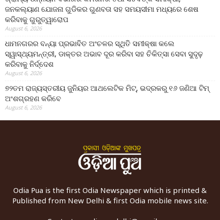
ଜନକଲ୍ୟାଣ ଯୋଜନା ଗୁଡିକର ଗୁଣବତା ସହ ସମୟସୀମା ମଧ୍ୟରେ ଶେଷ
କରିବାକୁ ଗୁରୁତ୍ୱାରୋପ
August 6, 2026
ଧାମନଗରର ବନ୍ୟା ପ୍ରଭାବିତ ଅଂଚଳର ସ୍ଥିତି ସମୀକ୍ଷା କଲେ
ସ୍ୱାସ୍ଥ୍ୟମନ୍ତ୍ରୀ, ଡାକ୍ତର ଅଭାବ ଦୂର କରିବା ସହ ଚିକିତ୍ସା ସେବା ସୁଦୃଢ଼
କରିବାକୁ ନିର୍ଦ୍ଦେଶ
August 6, 2026
୭୨ତମ ରାଜ୍ୟସ୍ତରୀୟ ଜୁନିୟର ଆଥଲେଟିକ ମିଟ୍‌, ଭଦ୍ରକରୁ ୧୬ ଜଣିଆ ଟିମ୍
ଅଂଶଗ୍ରହଣ କରିବେ
August 6, 2026
Odia Pua is the first Odia Newspaper which is printed &
Published from New Delhi & first Odia mobile news site.