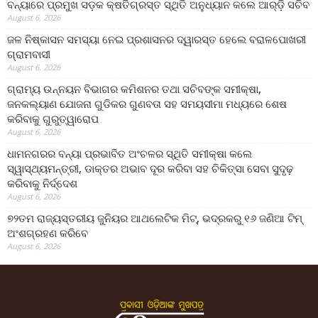
ବନ୍ୟାରେ ପ୍ରମୁଖ ସଡ଼କ କ୍ଷତିଗ୍ରସ୍ତ ସ୍ଥିତି ଅନୁଧ୍ୟାନ କଲେ ଆର୍‌ଡ଼ି ସଚିବ
August 6, 2026
ଜଳ ନିଷ୍କାସନ ସମସ୍ୟା ନେଇ ପ୍ରଶାସନର ଦ୍ୱାରସ୍ତ ହେଲେ ବରାଳପୋଖରୀ
ଗ୍ରାମବାସୀ
August 6, 2026
ଗ୍ରାମ୍ୟ ଉନ୍ନୟନ ବିଭାଗର କମିଶନର ତଥା ସଚିବଙ୍କ ସମୀକ୍ଷା,
ଜନକଲ୍ୟାଣ ଯୋଜନା ଗୁଡିକର ଗୁଣବତା ସହ ସମୟସୀମା ମଧ୍ୟରେ ଶେଷ
କରିବାକୁ ଗୁରୁତ୍ୱାରୋପ
August 6, 2026
ଧାମନଗରର ବନ୍ୟା ପ୍ରଭାବିତ ଅଂଚଳର ସ୍ଥିତି ସମୀକ୍ଷା କଲେ
ସ୍ୱାସ୍ଥ୍ୟମନ୍ତ୍ରୀ, ଡାକ୍ତର ଅଭାବ ଦୂର କରିବା ସହ ଚିକିତ୍ସା ସେବା ସୁଦୃଢ଼
କରିବାକୁ ନିର୍ଦ୍ଦେଶ
August 6, 2026
୭୨ତମ ରାଜ୍ୟସ୍ତରୀୟ ଜୁନିୟର ଆଥଲେଟିକ ମିଟ୍‌, ଭଦ୍ରକରୁ ୧୬ ଜଣିଆ ଟିମ୍
ଅଂଶଗ୍ରହଣ କରିବେ
August 6, 2026