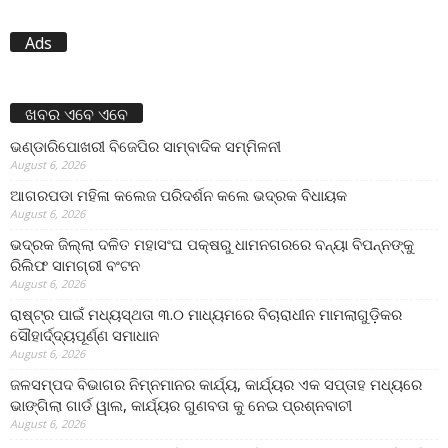
Ads
ଖବର ଏବେ ଏବେ
ଭଣ୍ଡାରିପୋଖରୀ ବିଜେପିର ସାମ୍ବାଦିକ ସମ୍ମିଳନୀ
August 6, 2026
ଆଗରପଡା ମହିଳା କଲେଜ ପରିଦର୍ଶନ କଲେ ଭଦ୍ରକ ବିଧାୟକ
August 6, 2026
ଭଦ୍ରକ ଜିଲ୍ଲା ଦଳିତ ମହାସଂଘ ପକ୍ଷରୁ ଧାମନଗରରେ ବନ୍ୟା ବିପନ୍ନଙ୍କୁ
ରିଲିଫ ସାମଗ୍ରୀ ବଂଟନ
August 6, 2026
ରାଷ୍ଟ୍ର ପାଇଁ ମଧ୍ୟସ୍ଥତା ୩.୦ ମାଧ୍ୟମରେ ବିଚାରାଧୀନ ମାମଲାଗୁଡ଼ିକର
ସୌହାର୍ଦ୍ଦ୍ୟପୂର୍ଣ୍ଣ ସମାଧାନ
August 6, 2026
ଜଳସମ୍ପଦ ବିଭାଗର ନିମ୍ନମାନର କାର୍ଯ୍ୟ, କାର୍ଯ୍ୟର ଏକ ସପ୍ତାହ ମଧ୍ୟରେ
ଭାଙ୍ଗିଲା ଗାର୍ଡ ୱାଲ, କାର୍ଯ୍ୟର ଗୁଣବତା କୁ ନେଇ ପ୍ରଶ୍ନବାଚୀ
August 6, 2026