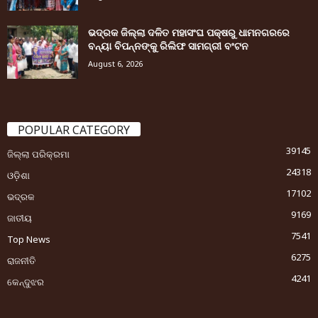
ଭଦ୍ରକ ଜିଲ୍ଲା ଦଳିତ ମହାସଂଘ ପକ୍ଷରୁ ଧାମନଗରରେ
ବନ୍ୟା ବିପନ୍ନଙ୍କୁ ରିଲିଫ ସାମଗ୍ରୀ ବଂଟନ
August 6, 2026
POPULAR CATEGORY
39145
ଜିଲ୍ଲା ପରିକ୍ରମା
24318
ଓଡ଼ିଶା
17102
ଭଦ୍ରକ
9169
ଜାତୀୟ
7541
Top News
6275
ରାଜନୀତି
4241
କେନ୍ଦୁଝର