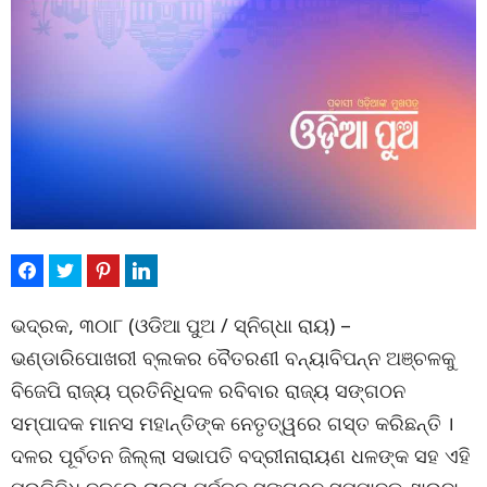
ଭଦ୍ରକ, ୩୦ା୮ (ଓଡିଆ ପୁଅ / ସ୍ନିଗ୍ଧା ରାୟ) –
ଭଣ୍ଡାରିପୋଖରୀ ବ୍ଲକର ବୈତରଣୀ ବନ୍ୟାବିପନ୍ନ ଅଞ୍ଚଳକୁ
ବିଜେପି ରାଜ୍ୟ ପ୍ରତିନିଧିଦଳ ରବିବାର ରାଜ୍ୟ ସଙ୍ଗଠନ
ସମ୍ପାଦକ ମାନସ ମହାନ୍ତିଙ୍କ ନେତୃତ୍ୱରେ ଗସ୍ତ କରିଛନ୍ତି ।
ଦଳର ପୂର୍ବତନ ଜିଲ୍ଲା ସଭାପତି ବଦ୍ରୀନାରାୟଣ ଧଳଙ୍କ ସହ ଏହି