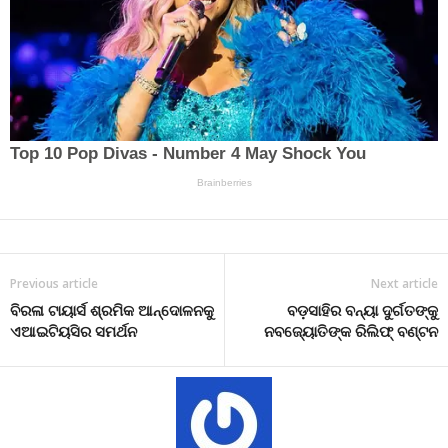
Previous article
Next article
ବିରଳା ଟାୟାର୍ସ ଶ୍ରମିକ ଆନ୍ଦୋଳନକୁ
ବଡ଼ସାହିର ବନ୍ୟା ଦୁର୍ଗତଙ୍କୁ
ଏଆଇଟିୟସିର ସମର୍ଥନ
ନବଜ୍ୟୋତିଙ୍କ ରିଲିଫ୍ ବଣ୍ଟନ