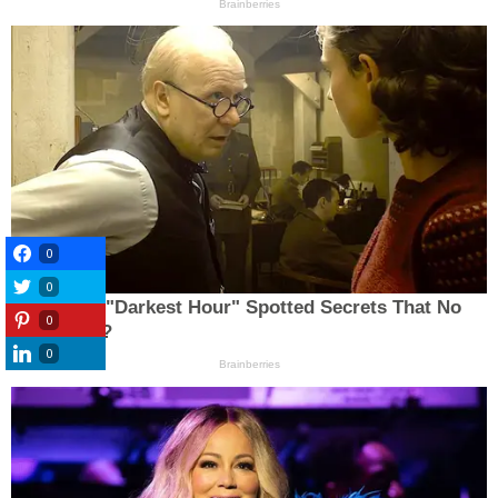
0
0
0
0