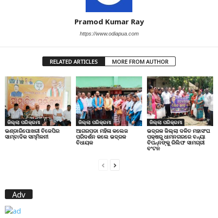
Pramod Kumar Ray
https://www.odiapua.com
RELATED ARTICLES
MORE FROM AUTHOR
ଜିଲ୍ଲା ପରିକ୍ରମା
ଜିଲ୍ଲା ପରିକ୍ରମା
ଜିଲ୍ଲା ପରିକ୍ରମା
ଭଣ୍ଡାରିପୋଖରୀ ବିଜେପିର
ଆଗରପଡା ମହିଳା କଲେଜ
ଭଦ୍ରକ ଜିଲ୍ଲା ଦଳିତ ମହାସଂଘ
ସାମ୍ବାଦିକ ସମ୍ମିଳନୀ
ପରିଦର୍ଶନ କଲେ ଭଦ୍ରକ
ପକ୍ଷରୁ ଧାମନଗରରେ ବନ୍ୟା
ବିଧାୟକ
ବିପନ୍ନଙ୍କୁ ରିଲିଫ ସାମଗ୍ରୀ
ବଂଟନ
Adv