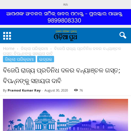
Ads
Home
ଜିଲ୍ଲା ପରିକ୍ରମା
ବିଜେପି ରାଜ୍ୟ ପ୍ରତିନିଧ ଦଳର ବନ୍ୟାଞ୍ଚଳ
ଗସ୍ତ; ବିପନ୍ନଙ୍କୁ ସହାୟତା ଦାବି
ଜିଲ୍ଲା ପରିକ୍ରମା
ଭଦ୍ରକ
ବିଜେପି ରାଜ୍ୟ ପ୍ରତିନିଧ ଦଳର ବନ୍ୟାଞ୍ଚଳ ଗସ୍ତ;
ବିପନ୍ନଙ୍କୁ ସହାୟତା ଦାବି
By
Pramod Kumar Ray
-
August 30, 2020
76