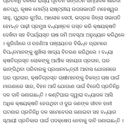
ପ୍ରତିନିଧି ଦଳରେ ରାଜ୍ୟ ପୂର୍ବତନ ସଙ୍ଗଠନ ସମ୍ପାଦକ ଶାରଦା
ଶତପଥି, କୃଷକ ମୋର୍ଚ୍ଚା ରାଷ୍ଟ୍ରୀୟ ଉପସଭାପତି ମହେଶ୍ୱର
ସାହୁ, ପୃଥିରାଜ କୁଅଁର, ଆଲୋକ ସେଠୀ, ଭଦ୍ରକ ଜିଳ୍ଲା ସଭାପତି
ହେମନ୍ତ ପାଢ଼ୀ ପ୍ରମୁଖ ବନ୍ୟାଞ୍ଚଳ ଗସ୍ତ କରି କ୍ଷୟକ୍ଷତି
ଦେଖିବା ସହ ବିପର୍ଯ୍ୟସ୍ତ ଚାଷ ଜମି ଅବସ୍ଥା ଅନୁଧ୍ୟାନ କରିଥିଳେ
। କୁରିଗାଁରେ ଓ ରହଣିଆ ପଞ୍ଚାୟତର ବିଭିନ୍ନ ଗ୍ରାମରେ
ବିପନ୍ନମାନଙ୍କୁ ଶୁଖିଲା ଖାଦ୍ୟ ବିତରଣ କରିଥିଲେ । ବନ୍ୟା
କ୍ଷତିଗ୍ରସ୍ତ ଲୋକଙ୍କୁ ଆର୍ଥୀକ ସହାୟତା ପ୍ରଦାନ, ଘର
ଭାଙ୍ଗିଥିବା ପରିବାରକୁ ପ୍ରଧାନମନ୍ତ୍ରୀ ଆବାସ ଯୋଜନାରେ
ଘର ପ୍ରଦାନ, କ୍ଷତିଗ୍ରସ୍ତ ଚାଷୀମାନଙ୍‌କୁ ବିକଳ୍ପ ଚାଷ ପାଇଁ
ମାଗଣାରେ ସାର, ବିହନ ଆଦି ଯୋଗାଣ ପାଇଁ ବିଜେପି ପ୍ରତିନିଧି
ଦଳ ଦାବି ଜଣାଇଛନ୍ତି । କଣ୍ଟିଘାଇ ଦ୍ୱାରା ବନ୍ୟାଜଳ ଆସି
ଅଧିକ କ୍ଷୟକ୍ଷତି ହେଉଥିବା ଓ ଦୁଇ ଜଣଙ୍କ ଜୀବନ ହାନୀ
ଘଟଣାର ପ୍ରତିନିଧି ଦଳ ସମେବେଦନା ଜଣାଇବା ସହ ବନ୍ୟାର
ସ୍ଥାୟୀ ପ୍ରତିକାର ପାଇଁ ପଦକ୍ଷେପ ନେବାକୁ ଦାବି ଜଣାଇଛନ୍ତି ।